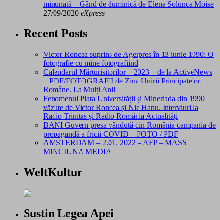
minunată – Gând de duminică de Elena Solunca Moise
27/09/2020
eXpress
Recent Posts
Victor Roncea suprins de Agerpres în 13 iunie 1990: O
fotografie cu mine fotografiind
Calendarul Mărturisitorilor – 2023 – de la ActiveNews
– PDF/FOTOGRAFII de Ziua Unirii Principatelor
Române. La Mulți Ani!
Fenomenul Piața Universității și Mineriada din 1990
văzute de Victor Roncea și Nic Hanu. Interviuri la
Radio Trinitas și Radio România Actualități
BANI Guvern presa vândută din România campania de
propagandă a fricii COVID – FOTO / PDF
AMSTERDAM – 2.01. 2022 – AFP – MASS
MINCIUNA MEDIA
WeltKultur
Sustin Legea Apei