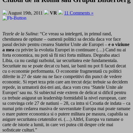
August 19th, 2011
VR
11 Comments »
Tezele de la Sulina
: “Ce vreau sa intelegeti, in primul rand,
chestiunea de optiune – oamenii politici sa decida daca vor face
pasul decisiv pentru crearea Statelor Unite ale Europei –
e o viziune
a mea
cu privire la evolutia Europei in continuare (…) Cand nu ai
forta economica, nu poti să fii nici forta militara. Degeaba ataci
Libia, ca nu castigi razboiul, iar securitatea este fundamentala.
Securitate nu se poate decat cu bani, iar banii nu pot fi facuti decat
cu o economie performanta. O economie fragmentată cu politici
diferite in 27 de state nu ne face competitivi din punct de vedere
economic. Si repet teza prin care am trecut deja: trebuie sa decidem
repede, in urmatorii doi-trei ani, daca vom crea ‘Statele Unite ale
Europei’ sau nu. Si subiectul este extrem de delicat si dificil pentru
ca trebuie asigurat un leadership formidabil la nivel european, care
sa convinga cele 27 de natiuni – 28, ca intra si Croatia de indata – ca
numai prin cedarea masiva de suveranitate Europa mai poate ramane
o mare putere economica si o putere militara pe masura, capabila sa
asigure securitatea cetatenilor ei. (…) Altfel, Europa va ramane o
carte de istorie a lumii, in care vei putea citi despre cele mai
sofisticate culturi.”