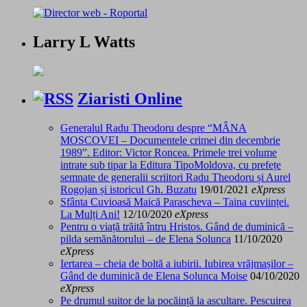
Larry L Watts
Ziaristi Online
Generalul Radu Theodoru despre “MÂNA
MOSCOVEI – Documentele crimei din decembrie
1989”. Editor: Victor Roncea. Primele trei volume
intrate sub tipar la Editura TipoMoldova, cu prefețe
semnate de generalii scriitori Radu Theodoru și Aurel
Rogojan și istoricul Gh. Buzatu
19/01/2021
eXpress
Sfânta Cuvioasă Maică Parascheva – Taina cuviinței.
La Mulți Ani!
12/10/2020
eXpress
Pentru o viață trăită întru Hristos. Gând de duminică –
pilda semănătorului – de Elena Solunca
11/10/2020
eXpress
Iertarea – cheia de boltă a iubirii. Iubirea vrăjmașilor –
Gând de duminică de Elena Solunca Moise
04/10/2020
eXpress
Pe drumul suitor de la pocăință la ascultare. Pescuirea