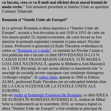
cu bucata, ceea ce va fi mult mai eficient decat atacul frontal de
moda veche.
” Toti urmatorii presedinti ai Statelor Unite au apartinut
Comisiei Trilaterale.
Romania si “Statele Unite ale Europei”
In ce priveste Romania si ideea masonica a “Statelor Unite ale
Europei”, aceasta a fost devoalata in anii 1930 si 1931 de catre un
fost mason gradul 33, reputat economist, ale carui lucrari au fost
interzise in perioada regimului comunist si pana astazi: Nicolae
Casian. Profesorul si generalul (r) Radu Theodoru evidentiaza in
cartea sa
“Romania ca o prada”
, ca marturia lui Nicolae Casian a
fost publicata intr-o lucrare cu titlul SPOVEDANIA D-LUI N.
CASIAN FOST FRANCMASON GRADUL 33 ÎN MAREA
LOJA ZISĂ NAŢIONALĂ, aparuta in Biblioteca Anti-Masonică
no. l, 1930, Bucureşti, in care acesta afirma ca masoneria este “o
asociaţie de societăţi secrete suprapuse care urmăreşte distrugerea
civilizaţiei creştine”. In
cartea citata
, aparuta in 1996 la Editura
ALMA, profesorul Radu Theodoru are un subcapitol intitulat chiar
DE LA LIGA NAŢIUNILOR LA STATELE UNITE ALE
EUROPEI.
Intr-un
studiu al Institutului European din Romania
, cu titlul IDEEA
DE EUROPA ÎN ROMÂNIA INTERBELICĂ, realizat de Mihai
Sebe si colaboratorii sai in noiembrie 2010, se remarca faptul ca
ideea “Statelor Unite ale Europei” a fost ventilata in principal de