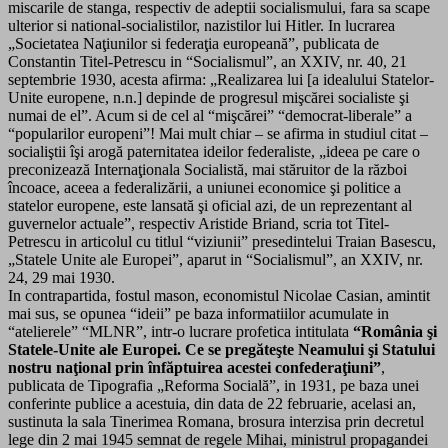
miscarile de stanga, respectiv de adeptii socialismului, fara sa scape
ulterior si national-socialistilor, nazistilor lui Hitler. In lucrarea
„Societatea Naţiunilor si federaţia europeană”, publicata de
Constantin Titel-Petrescu in “Socialismul”, an XXIV, nr. 40, 21
septembrie 1930, acesta afirma: „Realizarea lui [a idealului Statelor-
Unite europene, n.n.] depinde de progresul mişcărei socialiste şi
numai de el”. Acum si de cel al “mişcărei” “democrat-liberale” a
“popularilor europeni”! Mai mult chiar – se afirma in studiul citat –
socialiştii îşi arogă paternitatea ideilor federaliste, „ideea pe care o
preconizează Internaţionala Socialistă, mai stăruitor de la război
încoace, aceea a federalizării, a uniunei economice şi politice a
statelor europene, este lansată şi oficial azi, de un reprezentant al
guvernelor actuale”, respectiv Aristide Briand, scria tot Titel-
Petrescu in articolul cu titlul “viziunii” presedintelui Traian Basescu,
„Statele Unite ale Europei”, aparut in “Socialismul”, an XXIV, nr.
24, 29 mai 1930.
In contrapartida, fostul mason, economistul Nicolae Casian, amintit
mai sus, se opunea “ideii” pe baza informatiilor acumulate in
“atelierele” “MLNR”, intr-o lucrare profetica intitulata
“România şi
Statele-Unite ale Europei. Ce se pregăteşte Neamului şi Statului
nostru naţional prin înfăptuirea acestei confederaţiuni”
,
publicata de Tipografia „Reforma Socială”, in 1931, pe baza unei
conferinte publice a acestuia, din data de 22 februarie, acelasi an,
sustinuta la sala Tinerimea Romana, brosura interzisa prin decretul
lege din 2 mai 1945 semnat de regele Mihai, ministrul propagandei