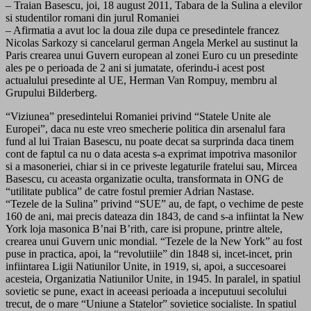
– Traian Basescu, joi, 18 august 2011, Tabara de la Sulina a elevilor
si studentilor romani din jurul Romaniei
– Afirmatia a avut loc la doua zile dupa ce presedintele francez
Nicolas Sarkozy si cancelarul german Angela Merkel au sustinut la
Paris crearea unui Guvern european al zonei Euro cu un presedinte
ales pe o perioada de 2 ani si jumatate, oferindu-i acest post
actualului presedinte al UE, Herman Van Rompuy, membru al
Grupului Bilderberg.
“Viziunea” presedintelui Romaniei privind “Statele Unite ale
Europei”, daca nu este vreo smecherie politica din arsenalul fara
fund al lui Traian Basescu, nu poate decat sa surprinda daca tinem
cont de faptul ca nu o data acesta s-a exprimat impotriva masonilor
si a masoneriei, chiar si in ce priveste legaturile fratelui sau, Mircea
Basescu, cu aceasta organizatie oculta, transformata in ONG de
“utilitate publica” de catre fostul premier Adrian Nastase.
“Tezele de la Sulina” privind “SUE” au, de fapt, o vechime de peste
160 de ani, mai precis dateaza din 1843, de cand s-a infiintat la New
York loja masonica B’nai B’rith, care isi propune, printre altele,
crearea unui Guvern unic mondial. “Tezele de la New York” au fost
puse in practica, apoi, la “revolutiile” din 1848 si, incet-incet, prin
infiintarea Ligii Natiunilor Unite, in 1919, si, apoi, a succesoarei
acesteia, Organizatia Natiunilor Unite, in 1945. In paralel, in spatiul
sovietic se pune, exact in aceeasi perioada a inceputuui secolului
trecut, de o mare “Uniune a Statelor” sovietice socialiste. In spatiul