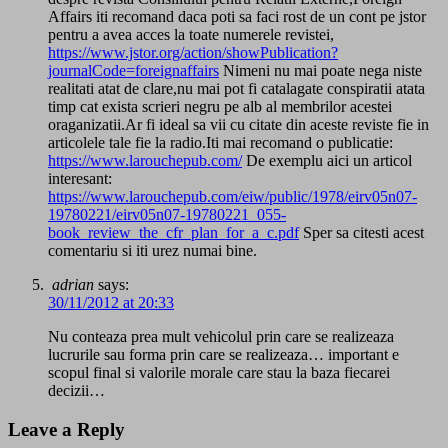
Affairs iti recomand daca poti sa faci rost de un cont pe jstor
pentru a avea acces la toate numerele revistei,
https://www.jstor.org/action/showPublication?
journalCode=foreignaffairs
Nimeni nu mai poate nega niste
realitati atat de clare,nu mai pot fi catalagate conspiratii atata
timp cat exista scrieri negru pe alb al membrilor acestei
oraganizatii.Ar fi ideal sa vii cu citate din aceste reviste fie in
articolele tale fie la radio.Iti mai recomand o publicatie:
https://www.larouchepub.com/
De exemplu aici un articol
interesant:
https://www.larouchepub.com/eiw/public/1978/eirv05n07-
19780221/eirv05n07-19780221_055-
book_review_the_cfr_plan_for_a_c.pdf
Sper sa citesti acest
comentariu si iti urez numai bine.
adrian
says:
30/11/2012 at 20:33
Nu conteaza prea mult vehicolul prin care se realizeaza
lucrurile sau forma prin care se realizeaza… important e
scopul final si valorile morale care stau la baza fiecarei
decizii…
Leave a Reply