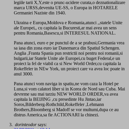
legiile tarii X,Y,este o prunc-ucidere curata,o deznationalizare
marca URSS,devenita UE-SS, o Europa in HOTARELE
Germaniei Naziste din 1940.
Ukraina e Europa,Moldova e Romania,atunci ,,statele Unite
ale Europei,, cu capitala la Bucuresti,ar mai avea un sens
pentru Romania,Basescu,si INTERESUL NATIONAL.
Pana atunci, euro e pe punctul de a se prabusi,Germania vrea
sa iasa din zona euro iar Danemarca din Spatiul Schengen.
Anglia ,Franta Spania pun restrictii noi pentru noi romanii,si
bulgarii,iar Statele Unite ale Europei,cu buget Federal,e un
proiect la fel de viabil ca si New World Order,cu capitala la
Rokeffeler in NEw York, un proiect care va avea loc poate in
anul 3000.
Pana atunci vom naviga in spatiu,ne vom caza la Hotel pe
Luna,si vom calatori liber si in Korea de Nord sau Cuba. Mai
devreme sau mai tarziu NEW WORLD ORDER,va avea
capitala la BEIJING ,cu presedinte Hu Jintao,iar
Soros,Bilderberg-Rothchild,Rokeffeler ,Lehmann
Brothers,Bloomberg si Madoff se vor multumi,dupa ce au
distrus America,sa fie ACTIONARI la chinezi.
dorinteodor
says: