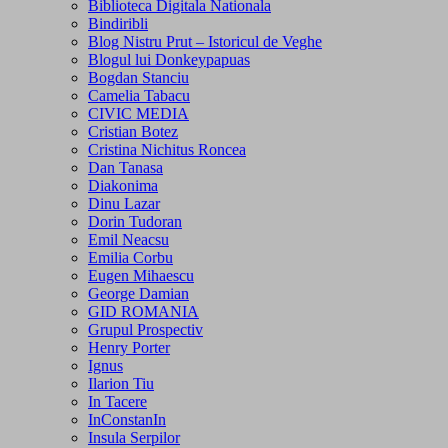
Biblioteca Digitala Nationala
Bindiribli
Blog Nistru Prut – Istoricul de Veghe
Blogul lui Donkeypapuas
Bogdan Stanciu
Camelia Tabacu
CIVIC MEDIA
Cristian Botez
Cristina Nichitus Roncea
Dan Tanasa
Diakonima
Dinu Lazar
Dorin Tudoran
Emil Neacsu
Emilia Corbu
Eugen Mihaescu
George Damian
GID ROMANIA
Grupul Prospectiv
Henry Porter
Ignus
Ilarion Tiu
In Tacere
InConstanIn
Insula Serpilor