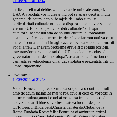
21/08/2011 at 10:14
multe aiureli mai debiteaza unii. statele unite ale europei,
DACA vreodata vor fi create, nu pot sa apara decit in multe
generatii de acum incolo. barajele de limba si multe
particularitati culturale nu pot sa dispara si ele nu vor sustine
vre-un SUE. iar la “particularitati culturale” ar fi spiritul
cultural al neamtului fata de spiritul cultural al romanului.
neamtul va face totul temeinic, de calitate iar romanul va cauta
mereu “scurtatura”. isi imagineaza cineva ca vreodata romanii
vor fi altfel? Dar avem probleme grave si o solutie posibila
este transformarea unor tari din UE in colonii, conduse de un
guvernator numit de “metrolopa”. asta ar putea functiona si
cam asta se vehiculeaza chiar daca solutia e prezentata intr-un
limbaj diplomatic….
qwe
says:
10/09/2011 at 21:43
Victor Roncea iti apreciez munca si sper sa o continui mult
timp de acum inainte.Si mai te rog ceva si cred ca vorbesc in
numele multora,atunci cand ai ocazia sa iesi pe un post de
televiziune ar fi bine sa vorbesti cateva lucruri despre
CFR,Grupul Bilderberg,Cimisia Trilaterala,Clubul de la
Roma,Fundatia Rockefeller.Pentru ca ai amintit in articol
despre revista Consiliului pentru Relatii Externe,Foreign