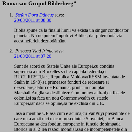
Roma sau Grupul Bilderberg”
Ştefan Doru Dăncuş
says:
20/08/2011 at 08:30
Biblia spune că la finalul lumii va exista un singur conducător
planetar. Nu ne putem împotrivi Bibliei, dar putem întârzia
acest nefericit deznodământ.
Puscasu Vlad Irimie
says:
21/08/2011 at 07:20
Sunt de acord cu Statele Unite ale Europei,cu conditia
suprema,ca nu Bruxelles sa fie capitala federala,ci
BUCURESTI,iar ,,Republica Moldova(RSSM inventata de
Stalin in 1940),sa primeasca fonduri de redresare si
dezvoltare,alaturi de Romania, printr-un nou plan
Marshall.Anglia sa desfiinteze Commonwealth-ul,cu fostele
colonii,si sa faca un nou Commonwealth cu statele
Europei,iar daca se opune,sa fie exclusa din UE.
Insa a mentine UE asa cum e acuma,cu VanPuyi presedinte de
care nu a auzit nici macar presedintele Sloveniei, iar Banca
Europeana sa dea fonduri europene in functie de simpatia
istorica in al 2-lea razboi mondial,sau de incompetenetele din