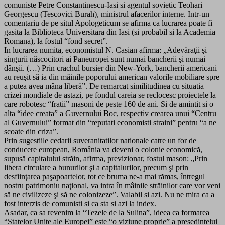
comuniste Petre Constantinescu-Iasi si agentul sovietic Teohari
Georgescu (Tescovici Burah), ministrul afacerilor interne. Intr-un
comentariu de pe situl Apologeticum se afirma ca lucrarea poate fi
gasita la Biblioteca Universitara din Iasi (si probabil si la Academia
Romana), la fostul “fond secret”.
In lucrarea numita, economistul N. Casian afirma: „Adevăraţii şi
singurii născocitori ai Paneuropei sunt numai bancherii şi numai
dânşii. (…) Prin crachul bursier din New-York, bancherii americani
au reuşit să ia din mâinile poporului american valorile mobiliare spre
a putea avea mâna liberă”. De remarcat similitudinea cu situatia
crizei mondiale de astazi, pe fondul careia se reclocesc proiectele la
care robotesc “fratii” masoni de peste 160 de ani. Si de amintit si o
alta “idee creata” a Guvernului Boc, respectiv crearea unui “Centru
al Guvernului” format din “reputati economisti straini” pentru “a ne
scoate din criza”.
Prin sugestiile cedarii suveranitatilor nationale catre un for de
conducere european, România va deveni o colonie economică,
supusă capitalului străin, afirma, previzionar, fostul mason: „Prin
libera circulare a bunurilor şi a capitalurilor, precum şi prin
desfiinţarea paşapoartelor, tot ce bruma ne-a mai rămas, întregul
nostru patrimoniu naţional, va intra în mâinile străinilor care vor veni
să ne civilizeze şi să ne colonizeze”. Valabil si azi. Nu ne mira ca a
fost interzis de comunisti si ca sta si azi la index.
Asadar, ca sa revenim la “Tezele de la Sulina”, ideea ca formarea
“Statelor Unite ale Europei” este “o viziune proprie” a presedintelui