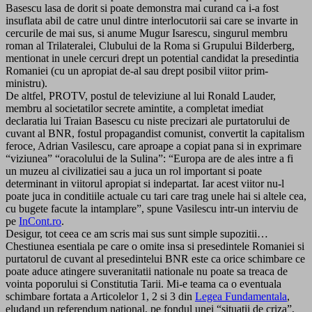
Basescu lasa de dorit si poate demonstra mai curand ca i-a fost
insuflata abil de catre unul dintre interlocutorii sai care se invarte in
cercurile de mai sus, si anume Mugur Isarescu, singurul membru
roman al Trilateralei, Clubului de la Roma si Grupului Bilderberg,
mentionat in unele cercuri drept un potential candidat la presedintia
Romaniei (cu un apropiat de-al sau drept posibil viitor prim-
ministru).
De altfel, PROTV, postul de televiziune al lui Ronald Lauder,
membru al societatilor secrete amintite, a completat imediat
declaratia lui Traian Basescu cu niste precizari ale purtatorului de
cuvant al BNR, fostul propagandist comunist, convertit la capitalism
feroce, Adrian Vasilescu, care aproape a copiat pana si in exprimare
“viziunea” “oracolului de la Sulina”: “Europa are de ales intre a fi
un muzeu al civilizatiei sau a juca un rol important si poate
determinant in viitorul apropiat si indepartat. Iar acest viitor nu-l
poate juca in conditiile actuale cu tari care trag unele hai si altele cea,
cu bugete facute la intamplare”, spune Vasilescu intr-un interviu de
pe
InCont.ro
.
Desigur, tot ceea ce am scris mai sus sunt simple supozitii…
Chestiunea esentiala pe care o omite insa si presedintele Romaniei si
purtatorul de cuvant al presedintelui BNR este ca orice schimbare ce
poate aduce atingere suveranitatii nationale nu poate sa treaca de
vointa poporului si Constitutia Tarii. Mi-e teama ca o eventuala
schimbare fortata a Articolelor 1, 2 si 3 din
Legea Fundamentala
,
eludand un referendum national, pe fondul unei “situatii de criza”,