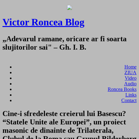
Victor Roncea Blog
„Adevarul ramane, oricare ar fi soarta
slujitorilor sai" – Gh. I. B.
Home
ZIUA
Video
Audio
Roncea Books
Links
Contact
Cine-i sfredeleste creierul lui Basescu?
“Statele Unite ale Europei”, un proiect
masonic de dinainte de Trilaterala,
Clubul de la Roma sau Grupul Bilderberg