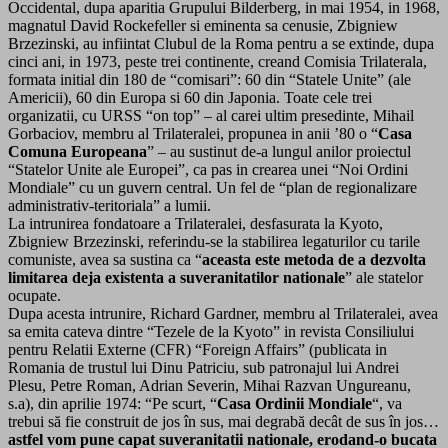
Occidental, dupa aparitia Grupului Bilderberg, in mai 1954, in 1968,
magnatul David Rockefeller si eminenta sa cenusie, Zbigniew
Brzezinski, au infiintat Clubul de la Roma pentru a se extinde, dupa
cinci ani, in 1973, peste trei continente, creand Comisia Trilaterala,
formata initial din 180 de “comisari”: 60 din “Statele Unite” (ale
Americii), 60 din Europa si 60 din Japonia. Toate cele trei
organizatii, cu URSS “on top” – al carei ultim presedinte, Mihail
Gorbaciov, membru al Trilateralei, propunea in anii ’80 o “
Casa
Comuna Europeana
” – au sustinut de-a lungul anilor proiectul
“Statelor Unite ale Europei”, ca pas in crearea unei “Noi Ordini
Mondiale” cu un guvern central. Un fel de “plan de regionalizare
administrativ-teritoriala” a lumii.
La intrunirea fondatoare a Trilateralei, desfasurata la Kyoto,
Zbigniew Brzezinski, referindu-se la stabilirea legaturilor cu tarile
comuniste, avea sa sustina ca “
aceasta este metoda de a dezvolta
limitarea deja existenta a suveranitatilor nationale
” ale statelor
ocupate.
Dupa acesta intrunire, Richard Gardner, membru al Trilateralei, avea
sa emita cateva dintre “Tezele de la Kyoto” in revista Consiliului
pentru Relatii Externe (CFR) “Foreign Affairs” (publicata in
Romania de trustul lui Dinu Patriciu, sub patronajul lui Andrei
Plesu, Petre Roman, Adrian Severin, Mihai Razvan Ungureanu,
s.a), din aprilie 1974: “Pe scurt, “
Casa Ordinii Mondiale
“, va
trebui să fie construit de jos în sus, mai degrabă decât de sus în jos…
astfel vom pune capat suveranitatii nationale, erodand-o bucata