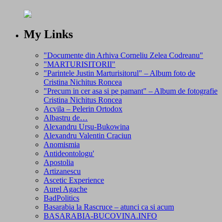
My Links
"Documente din Arhiva Corneliu Zelea Codreanu"
"MARTURISITORII"
"Parintele Justin Marturisitorul" – Album foto de
Cristina Nichitus Roncea
"Precum in cer asa si pe pamant" – Album de fotografie
Cristina Nichitus Roncea
Acvila – Pelerin Ortodox
Albastru de…
Alexandru Ursu-Bukowina
Alexandru Valentin Craciun
Anomismia
Antideontologu'
Apostolia
Artizanescu
Ascetic Experience
Aurel Agache
BadPolitics
Basarabia la Rascruce – atunci ca si acum
BASARABIA-BUCOVINA.INFO