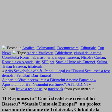
Posted in
Analize
,
Colimatorul
,
Documentare
,
Editoriale
,
Top
News
Tags:
Adrian Vasilescu
,
Bilderberg
,
clubul de la roma
,
Constitutia Romaniei
,
masoneria
,
mugur isarescu
,
Nicolae Casian
,
Romania ca o prada
,
sie
,
SPP
,
sri
,
Statele Unite ale Europei
,
Sulina
,
Traian Basescu
,
trilaterala
«
Adio Székelyföld-táblát! Panoul ilegal cu “Tinutul Secuiesc” a fost
demolat. Felicitari Dan Tanasa!
A aparut “Viaţa necenzurată a Părintelui Arsenie Papacioc –
Apostolul iubirii al Neamului românesc”. ATITUDINI
»
You can
leave a response
, or
trackback
from your own site.
11 Responses to “Cine-i sfredeleste creierul lui
Basescu? “Statele Unite ale Europei”, un proiect
masonic de dinainte de Trilaterala, Clubul de la