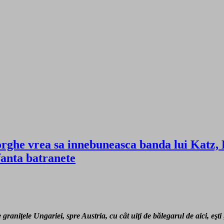
rghe vrea sa innebuneasca banda lui Katz, P
sfanta batranete
pre graniţele Ungariei, spre Austria, cu cât uiţi de bălegarul de aici, eş