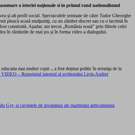
sumare a istoriei naţionale si in primul rand nationalismul
avea şi alt profil social. Spectacolele semnate de către Tudor Gheorghe
menii pleacă acasă mulţumiţi, cu un zâmbet discret sau cu o lacrimă în
st construită. Aşadar, am trecut „România nouă” prin filtrele celei
dea în rândurile de mai jos şi în forma video a dialogului.
educatia mai multor copii -, a fost deţinut politic în temniţa de la
 VIDEO – Reportajul integral al scriitorului Liviu Andrei
u Gyr, si cuvintele de invatatura ale martirului anticomunist,