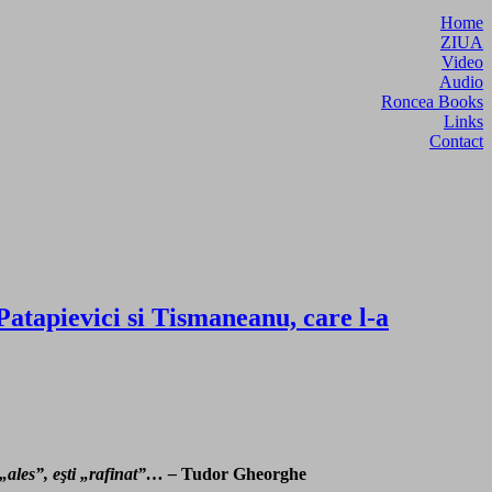
Home
ZIUA
Video
Audio
Roncea Books
Links
Contact
atapievici si Tismaneanu, care l-a
ti „ales”, eşti „rafinat”… –
Tudor Gheorghe