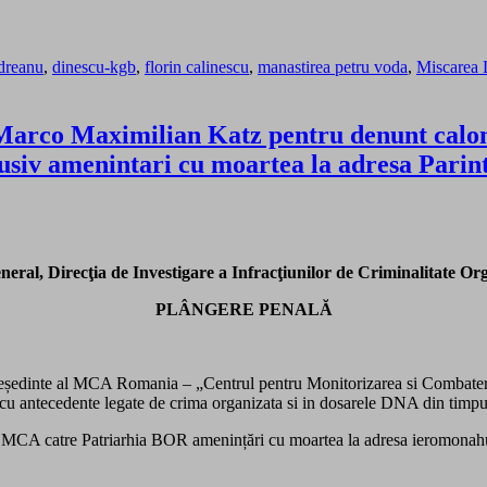
dreanu
,
dinescu-kgb
,
florin calinescu
,
manastirea petru voda
,
Miscarea 
 Marco Maximilian Katz pentru denunt calom
nclusiv amenintari cu moartea la adresa Parin
eral, Direcţia de Investigare a Infracţiunilor de Criminalitate O
PLÂNGERE PENALĂ
președinte al MCA Romania – „Centrul pentru Monitorizarea si Combatere
cu antecedente legate de crima organizata si in dosarele DNA din timp
A catre Patriarhia BOR amenințări cu moartea la adresa ieromonahului 