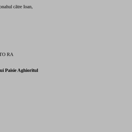
onahul către Ioan,
STO RA
ui Paisie Aghioritul