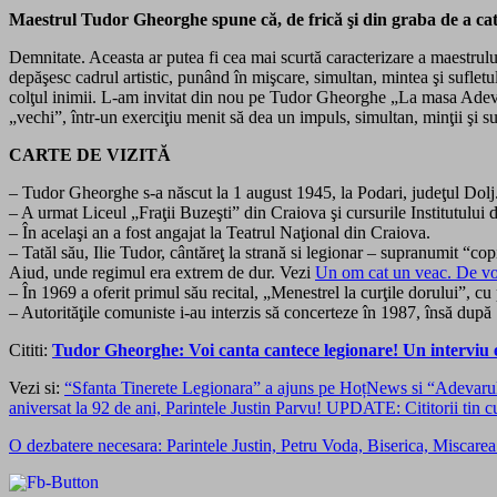
Maestrul Tudor Gheorghe spune că, de frică şi din graba de a cat
Demnitate. Aceasta ar putea fi cea mai scurtă caracterizare a maestrul
depăşesc cadrul artistic, punând în mişcare, simultan, mintea şi suflet
colţul inimii. L-am invitat din nou pe Tudor Gheorghe „La masa Adevăr
„vechi”, într-un exerciţiu menit să dea un impuls, simultan, minţii şi s
CARTE DE VIZITĂ
– Tudor Gheorghe s-a născut la 1 august 1945, la Podari, judeţul Dolj
– A urmat Liceul „Fraţii Buzeşti” din Craiova şi cursurile Institutului
– În acelaşi an a fost angajat la Teatrul Naţional din Craiova.
– Tatăl său, Ilie Tudor, cântăreţ la strană si legionar – supranumit “cop
Aiud, unde regimul era extrem de dur. Vezi
Un om cat un veac. De vor
– În 1969 a oferit primul său recital, „Menestrel la curţile dorului”, 
– Autorităţile comuniste i-au interzis să concerteze în 1987, însă după
Cititi:
Tudor Gheorghe: Voi canta cantece legionare! Un interviu 
Vezi si:
“Sfanta Tinerete Legionara” a ajuns pe HoțNews si “Adevarul”. 
aniversat la 92 de ani, Parintele Justin Parvu! UPDATE: Cititorii tin cu 
O dezbatere necesara: Parintele Justin, Petru Voda, Biserica, Miscarea