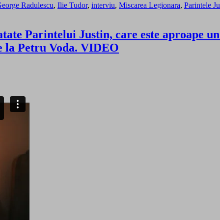
eorge Radulescu
,
Ilie Tudor
,
interviu
,
Miscarea Legionara
,
Parintele J
ate Parintelui Justin, care este aproape un
de la Petru Voda. VIDEO