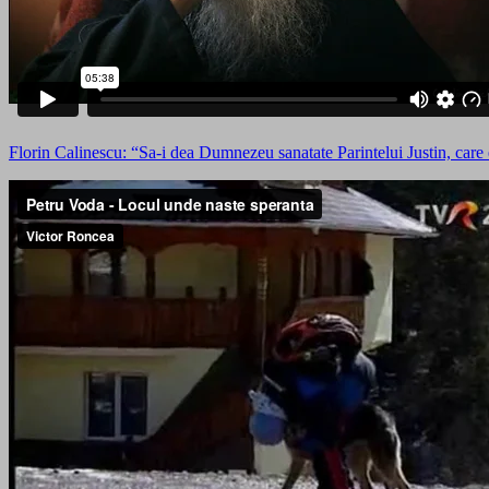
Florin Calinescu: “Sa-i dea Dumnezeu sanatate Parintelui Justin, care