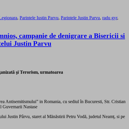
Legionara
,
Parintele Iustin Parvu
,
Parintele Justin Parvu
,
radu gyr
,
nios, campanie de denigrare a Bisericii si
telui Justin Parvu
rganizată şi Terorism, urmatoarea
a Antisemitismului” in Romania, cu sediul în Bucuresti, Str. Cristian
ul Guvernarii Nastase
Justin Pârvu, staret al Mănăstirii Petru Vodă, judetul Neamț, si pe