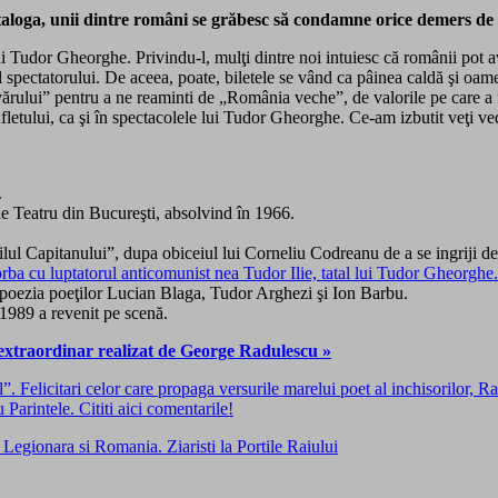
aloga, unii dintre români se grăbesc să condamne orice demers de a
ui Tudor Gheorghe. Privindu-l, mulţi dintre noi intuiesc că românii pot 
ul spectatorului. De aceea, poate, biletele se vând ca pâinea caldă şi oa
ului” pentru a ne reaminti de „România veche”, de valorile pe care a fo
ufletului, ca şi în spectacolele lui Tudor Gheorghe. Ce-am izbutit veţi ve
.
 de Teatru din Bucureşti, absolvind în 1966.
ilul Capitanului”, dupa obiceiul lui Corneliu Codreanu de a se ingriji de 
ba cu luptatorul anticomunist nea Tudor Ilie, tatal lui Tudor Gheorghe.
cu poezia poeţilor Lucian Blaga, Tudor Arghezi şi Ion Barbu.
 1989 a revenit pe scenă.
extraordinar realizat de George Radulescu »
Felicitari celor care propaga versurile marelui poet al inchisorilor, Rad
Parintele. Cititi aici comentarile!
 Legionara si Romania. Ziaristi la Portile Raiului