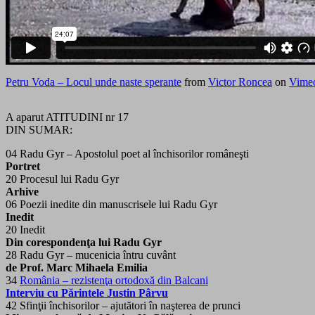
Petru Voda – Locul unde naste sperante
from
Victor Roncea
on
Vime
A aparut ATITUDINI nr 17
DIN SUMAR:
04 Radu Gyr – Apostolul poet al închisorilor româneşti
Portret
20 Procesul lui Radu Gyr
Arhive
06 Poezii inedite din manuscrisele lui Radu Gyr
Inedit
20 Inedit
Din corespondenţa lui Radu Gyr
28 Radu Gyr – mucenicia întru cuvânt
de Prof. Marc Mihaela Emilia
34
România – rezistenţa ortodoxă din Balcani
Interviu cu Părintele Justin Pârvu
42 Sfinţii închisorilor – ajutători în naşterea de prunci