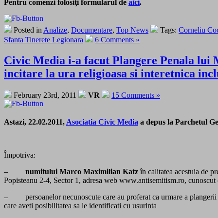
Pentru comenzi folosiţi formularul de
aici
.
Posted in
Analize
,
Documentare
,
Top News
Tags:
Corneliu Co
Sfanta Tinerete Legionara
6 Comments »
Civic Media i-a facut Plangere Penala lui
incitare la ura religioasa si interetnica i
February 23rd, 2011
VR
15 Comments »
Astazi, 22.02.2011,
Asociatia Civic Media
a depus la Parchetul Gen
Împotriva:
–
numitului Marco Maximilian Katz
în calitatea acestuia de 
Popisteanu 2-4, Sector 1, adresa web www.antisemitism.ro, cunoscut 
– persoanelor necunoscute care au proferat ca urmare a plangerii MC
care aveti posibilitatea sa le identificati cu usurinta