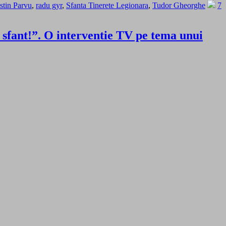
ustin Parvu
,
radu gyr
,
Sfanta Tinerete Legionara
,
Tudor Gheorghe
7
 sfant!”. O interventie TV pe tema unui