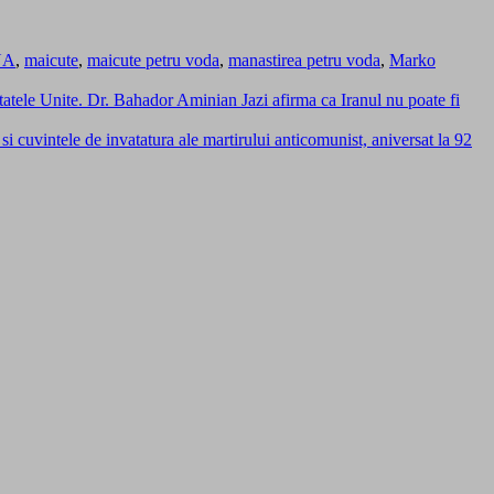
NA
,
maicute
,
maicute petru voda
,
manastirea petru voda
,
Marko
atele Unite. Dr. Bahador Aminian Jazi afirma ca Iranul nu poate fi
i cuvintele de invatatura ale martirului anticomunist, aniversat la 92