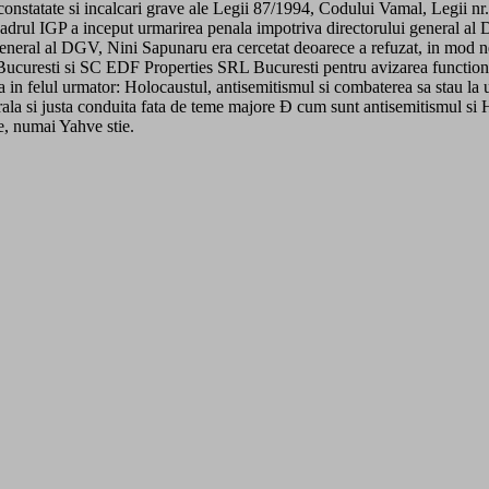
d constatate si incalcari grave ale Legii 87/1994, Codului Vamal, Legii n
adrul IGP a inceput urmarirea penala impotriva directorului general al 
general al DGV, Nini Sapunaru era cercetat deoarece a refuzat, in mod neju
uresti si SC EDF Properties SRL Bucuresti pentru avizarea functionari
 in felul urmator: Holocaustul, antisemitismul si combaterea sa stau la u
orala si justa conduita fata de teme majore Ð cum sunt antisemitismul si 
e, numai Yahve stie.