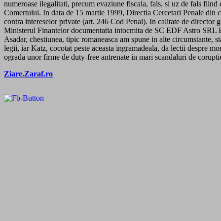
numeroase ilegalitati, precum evaziune fiscala, fals, si uz de fals fiin
Comertului. In data de 15 martie 1999, Directia Cercetari Penale din c
contra intereselor private (art. 246 Cod Penal). In calitate de director 
Ministerul Finantelor documentatia intocmita de SC EDF Astro SRL Buc
Asadar, chestiunea, tipic romaneasca am spune in alte circumstante, sta
legii, iar Katz, cocotat peste aceasta ingramadeala, da lectii despre m
ograda unor firme de duty-free antrenate in mari scandaluri de corupti
Ziare.Zaraf.ro