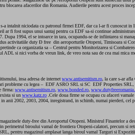
ru blocarea afacerilor din Romania. Audierile pentru acest proces incep
s-a intalnit niciodata cu patronul firmei EDF, dar ca l-ar fi cunoscut in
l ar fi fost supus unui santaj pentru ca EDF sa-si continue administra
77. Dupa 1994, el se intoarce in tara, ocupandu-se de infiintarea si man
us activitatiile duty Ð free din aeroporturile Otopeni, Timisoara si C
tz pretinde ca organizatia sa – Centrul pentru Monitorizarea si Combat
-ul ADL si nici vorba de vreun link, de vreo nota sau de cea mai mica m
tismului, insa adresa de internet
www.antisemitism.ro
, la care s-ar af
cu mari probleme cu legea – EDF ASRO SRL si SC EDF Properties SRL, c
e firma:
www.antisemitism.ro
,
www.bonded.ro
,
www.dutyfreeromania.
exista si un
www.katz.ro
.Cele doua firme se ocupau cu afaceri vamale s
n anii 2002, 2003, 2004, inregistrand, in schimb, numai pierderi, cel pu
azinele duty-free din Aeroportul Otopeni. Ministrul Finantelor a decis 
perimetrul biroului vamal de frontiera Otopeni-calatori, precum si retr
u magazinul amplasat langa biroul vamal Targuri si Expozitii. Verif