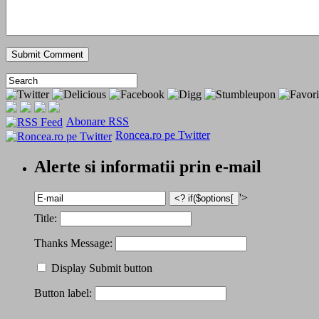
Abonare RSS
Roncea.ro pe Twitter
Alerte si informatii prin e-mail
'>
Title:
Thanks Message:
Display Submit button
Button label: