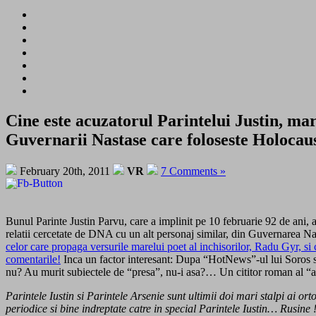
Cine este acuzatorul Parintelui Justin, m
Guvernarii Nastase care foloseste Holocau
February 20th, 2011
VR
7 Comments »
Bunul Parinte Justin Parvu, care a implinit pe 10 februarie 92 de ani, 
relatii cercetate de DNA cu un alt personaj similar, din Guvernarea N
celor care propaga versurile marelui poet al inchisorilor, Radu Gyr, si c
comentarile!
Inca un factor interesant: Dupa “HotNews”-ul lui Soros si 
nu? Au murit subiectele de “presa”, nu-i asa?… Un cititor roman al “ar
Parintele Iustin si Parintele Arsenie sunt ultimii doi mari stalpi ai o
periodice si bine indreptate catre in special Parintele Iustin… Rusine 