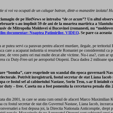
tie si voi va ocupati de un calugar batran, dintr-o manastire izolata! H
 reclamagiu de pe HotNews se intreaba
“de ce acum”
? Un altul observ
bruarie s-au implinit 59 de ani de la moartea martirica a Sfantulu
usiv de Mitropolia Moldovei si Bucovinei (romanesti, nu “moldove
 Film documentar: Noaptea Patimirilor. VIDEO
. Se pare ca aceasta
 ar putea servi ca paravan pentru afaceri murdare, ilegale, pe teritoriu
sca care a acaparat industria si resursele Romaniei pe considerentul ca po
me, de vreo patru ori mai multe decat alte victime. Nu-i asa?, cum ar sp
erea cu Duty-Free-uri pe aeroportul Otopeni. Daca dadea 2 milioane spa
strare “bomba”, care reaprinde un scandal din epoca guvernarii Nast
 electorale. Potrivit inregistrarii, fostul secretar de stat Liana I
pa ce fostul sef al cabinetului Nastase, Sorin Tesu, s-ar fi intalnit c
r duty – free. Caseta nu a fost pomenita la cercetarea penala din 2
ri, datata din 2001, in care se arata cum omul de afaceri Marco Maximili
 cu fostul secretar de stat din Guvernul Nastase, Liana Iacob, incearca
nversatiei a fost depusa joi, la Directia Nationala Anticoruptie, drept p
maririi penale. Magazinele de pe Aeroportul Otopeni sunt subiectul unui 