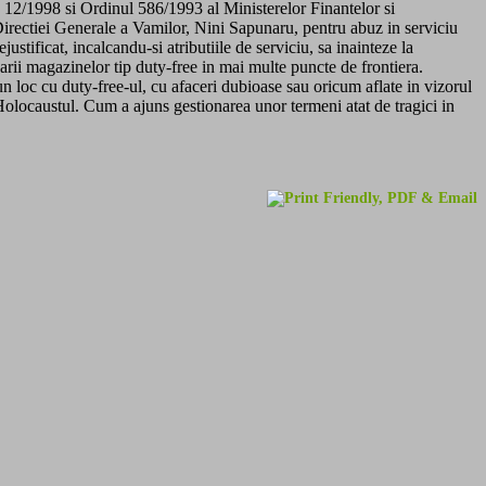
r. 12/1998 si Ordinul 586/1993 al Ministerelor Finantelor si
Directiei Generale a Vamilor, Nini Sapunaru, pentru abuz in serviciu
stificat, incalcandu-si atributiile de serviciu, sa inainteze la
i magazinelor tip duty-free in mai multe puncte de frontiera.
n loc cu duty-free-ul, cu afaceri dubioase sau oricum aflate in vizorul
Holocaustul. Cum a ajuns gestionarea unor termeni atat de tragici in