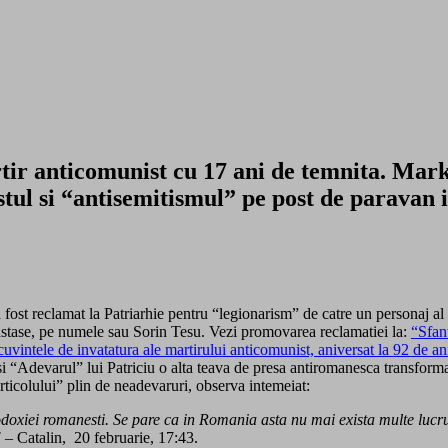
artir anticomunist cu 17 ani de temnita. Ma
stul si “antisemitismul” pe post de paravan
a fost reclamat la Patriarhie pentru “legionarism” de catre un personaj al
astase, pe numele sau Sorin Tesu. Vezi promovarea reclamatiei la:
“Sfan
uvintele de invatatura ale martirului anticomunist, aniversat la 92 de ani
“Adevarul” lui Patriciu o alta teava de presa antiromanesca transforma 
ticolului” plin de neadevaruri, observa intemeiat:
rtodoxiei romanesti. Se pare ca in Romania asta nu mai exista multe lucr
! –
Catalin, 20 februarie, 17:43.