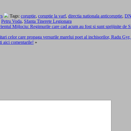
ws
Tags:
coruptie
,
coruptie la varf
,
directia nationala anticoruptie
,
D
,
Petru Voda
,
Sfanta Tinerete Legionara
ul Mijlociu: Regimurile care cad acum au fost si sunt sprijinite de St
i celor care propaga versurile marelui poet al inchisorilor, Radu Gyr, s
ti aici comentarile!
»