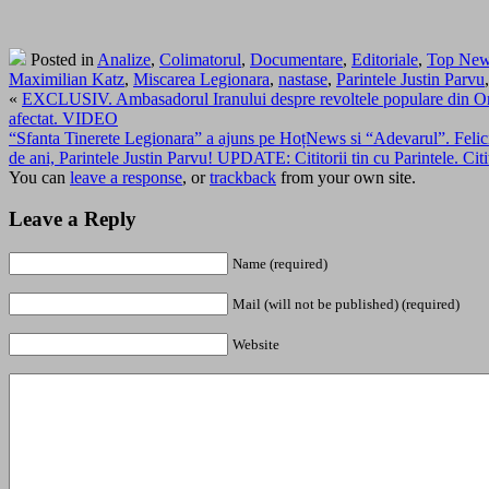
Posted in
Analize
,
Colimatorul
,
Documentare
,
Editoriale
,
Top Ne
Maximilian Katz
,
Miscarea Legionara
,
nastase
,
Parintele Justin Parvu
«
EXCLUSIV. Ambasadorul Iranului despre revoltele populare din Orient
afectat. VIDEO
“Sfanta Tinerete Legionara” a ajuns pe HoțNews si “Adevarul”. Felicitar
de ani, Parintele Justin Parvu! UPDATE: Cititorii tin cu Parintele. Citi
You can
leave a response
, or
trackback
from your own site.
Leave a Reply
Name (required)
Mail (will not be published) (required)
Website