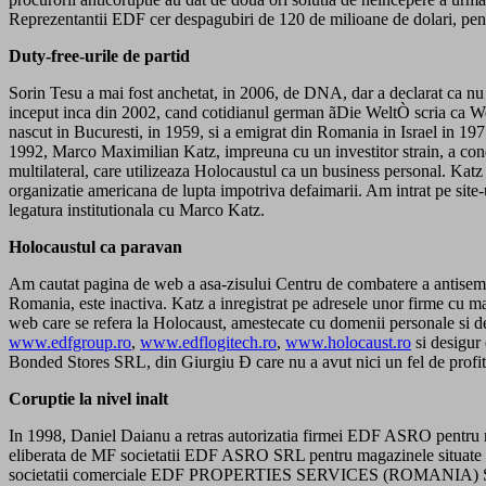
Reprezentantii EDF cer despagubiri de 120 de milioane de dolari, pent
Duty-free-urile de partid
Sorin Tesu a mai fost anchetat, in 2006, de DNA, dar a declarat ca nu 
inceput inca din 2002, cand cotidianul german ãDie WeltÒ scria ca Wei
nascut in Bucuresti, in 1959, si a emigrat din Romania in Israel in 19
1992, Marco Maximilian Katz, impreuna cu un investitor strain, a cond
multilateral, care utilizeaza Holocaustul ca un business personal. Ka
organizatie americana de lupta impotriva defaimarii. Am intrat pe site
legatura institutionala cu Marco Katz.
Holocaustul ca paravan
Am cautat pagina de web a asa-zisului Centru de combatere a antisemi
Romania, este inactiva. Katz a inregistrat pe adresele unor firme 
web care se refera la Holocaust, amestecate cu domenii personale si d
www.edfgroup.ro
,
www.edflogitech.ro
,
www.holocaust.ro
si desigur 
Bonded Stores SRL, din Giurgiu Ð care nu a avut nici un fel de profit i
Coruptie la nivel inalt
In 1998, Daniel Daianu a retras autorizatia firmei EDF ASRO pentru mag
eliberata de MF societatii EDF ASRO SRL pentru magazinele situate in 
societatii comerciale EDF PROPERTIES SERVICES (ROMANIA) SRL, pentr