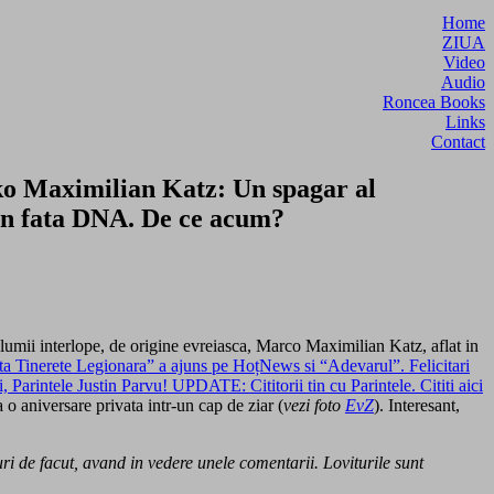
Home
ZIUA
Video
Audio
Roncea Books
Links
Contact
rko Maximilian Katz: Un spagar al
 in fata DNA. De ce acum?
 lumii interlope, de origine evreiasca, Marco Maximilian Katz, aflat in
ta Tinerete Legionara” a ajuns pe HoțNews si “Adevarul”. Felicitari
, Parintele Justin Parvu! UPDATE: Cititorii tin cu Parintele. Cititi aici
o aniversare privata intr-un cap de ziar (
vezi foto
EvZ
). Interesant,
uri de facut, avand in vedere unele comentarii. Loviturile sunt