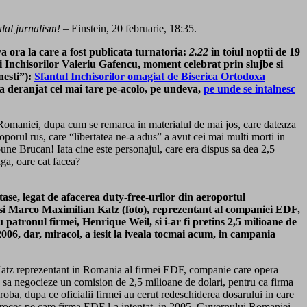
alal jurnalism!
– Einstein, 20 februarie, 18:35.
a ora la care a fost publicata turnatoria:
2.22
in toiul noptii de 19
i Inchisorilor Valeriu Gafencu, moment celebrat prin slujbe si
nesti”):
Sfantul Inchisorilor omagiat de Biserica Ortodoxa
 a deranjat cel mai tare pe-acolo, pe undeva,
pe unde se intalnesc
l Romaniei, dupa cum se remarca in materialul de mai jos, care dateaza
porul rus, care “libertatea ne-a adus” a avut cei mai multi morti in
une Brucan! Iata cine este personajul, care era dispus sa dea 2,5
ga, oare cat facea?
ase, legat de afacerea duty-free-urilor din aeroportul
acob si Marco Maximilian Katz (foto), reprezentant al companiei EDF,
u patronul firmei, Henrique Weil, si i-ar fi pretins 2,5 milioane de
006, dar, miracol, a iesit la iveala tocmai acum, in campania
an Katz reprezentant in Romania al firmei EDF, companie care opera
 sa negocieze un comision de 2,5 milioane de dolari, pentru ca firma
roba, dupa ce oficialii firmei au cerut redeschiderea dosarului in care
proces pe care firma EDF l-a intentat, in 2005, Guvernului Romaniei.