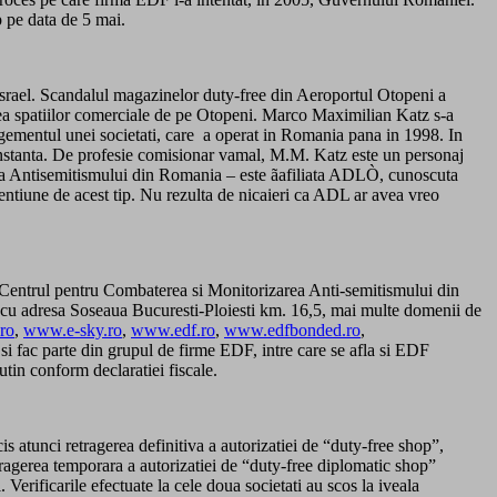
 pe data de 5 mai.
 Israel. Scandalul magazinelor duty-free din Aeroportul Otopeni a
rea spatiilor comerciale de pe Otopeni. Marco Maximilian Katz s-a
agementul unei societati, care a operat in Romania pana in 1998. In
onstanta. De profesie comisionar vamal, M.M. Katz este un personaj
erea Antisemitismului din Romania – este ãafiliata ADLÒ, cunoscuta
entiune de acest tip. Nu rezulta de nicaieri ca ADL ar avea vreo
la Centrul pentru Combaterea si Monitorizarea Anti-semitismului din
u adresa Soseaua Bucuresti-Ploiesti km. 16,5, mai multe domenii de
ro
,
www.e-sky.ro
,
www.edf.ro
,
www.edfbonded.ro
,
i fac parte din grupul de firme EDF, intre care se afla si EDF
tin conform declaratiei fiscale.
atunci retragerea definitiva a autorizatiei de “duty-free shop”,
agerea temporara a autorizatiei de “duty-free diplomatic shop”
icarile efectuate la cele doua societati au scos la iveala