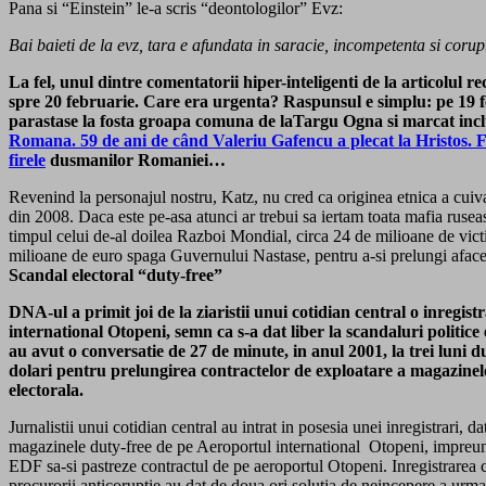
Pana si “Einstein” le-a scris “deontologilor” Evz:
Bai baieti de la evz, tara e afundata in saracie, incompetenta si corup
La fel, unul dintre comentatorii hiper-inteligenti de la articolul
spre 20 februarie. Care era urgenta? Raspunsul e simplu: pe 19 fe
parastase la fosta groapa comuna de laTargu Ogna si marcat incl
Romana. 59 de ani de când Valeriu Gafencu a plecat la Hristos.
firele
dusmanilor Romaniei…
Revenind la personajul nostru, Katz, nu cred ca originea etnica a cuiva
din 2008. Daca este pe-asa atunci ar trebui sa iertam toata mafia rusea
timpul celui de-al doilea Razboi Mondial, circa 24 de milioane de victi
milioane de euro spaga Guvernului Nastase, pentru a-si prelungi afac
Scandal electoral “duty-free”
DNA-ul a primit joi de la ziaristii unui cotidian central o inregi
international Otopeni, semn ca s-a dat liber la scandaluri politice
au avut o conversatie de 27 de minute, in anul 2001, la trei luni du
dolari pentru prelungirea contractelor de exploatare a magazinelo
electorala.
Jurnalistii unui cotidian central au intrat in posesia unei inregistra
magazinele duty-free de pe Aeroportul international Otopeni, impreuna
EDF sa-si pastreze contractul de pe aeroportul Otopeni. Inregistrarea co
procurorii anticoruptie au dat de doua ori solutia de neincepere a ur