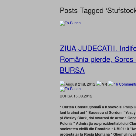
Posts Tagged ‘Stufstock
ZIUA JUDECATII. Indifer
România pierde, Soros c
BURSA
August 21st, 2012
VR
16 Comments
BURSA 15.08.2012
* Curtea Constituţională a Kosovo si Philip
luni la cinci ani
* Basescu si Gordon: ”Yes, 
şi Wesley Clark, doi tovarasi de arme
* Gene
Polonia
* Admiraţia ex-prezidentiabilului Cl
societatea civilă din România
*
UM 0110 “Ant
protestatar la Rosia Montana
*
Ghemul încâlc