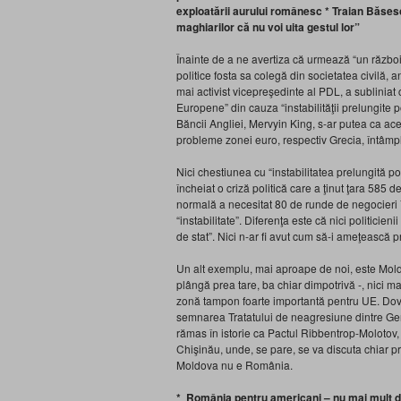
exploatării aurului românesc
* Traian Băsesc
maghiarilor că nu voi uita gestul lor”
Înainte de a ne avertiza că urmează “un război 
politice fosta sa colegă din societatea civilă
mai activist vicepreşedinte al PDL, a sublinia
Europene” din cauza “instabilităţii prelungite po
Băncii Angliei, Mervyin King, s-ar putea ca ac
probleme zonei euro, respectiv Grecia, întâm
Nici chestiunea cu “instabilitatea prelungită po
încheiat o criză politică care a ţinut ţara 585 de
normală a necesitat 80 de runde de negocieri î
“instabilitate”. Diferenţa este că nici politicieni
de stat”. Nici n-ar fi avut cum să-i ameţească pr
Un alt exemplu, mai aproape de noi, este Mold
plângă prea tare, ba chiar dimpotrivă -, nici m
zonă tampon foarte importantă pentru UE. Dova
semnarea Tratatului de neagresiune dintre Germa
rămas în istorie ca Pactul Ribbentrop-Molotov,
Chişinău, unde, se pare, se va discuta chiar pr
Moldova nu e România.
* România pentru americani – nu mai mult d