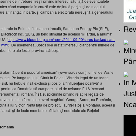
semne de întrebare fireşti privind interesul său faţă de eventualele
 ales când compania în cauză este deţinută parţial şi de mogulul
are a finanţat, în parte, şi campania electorală nereuşită a generalului
Rev
r naturale în Polonia: în toamna trecută, San Leon Energy Plc (SLE),
 Blackrock Inc. (BLK), un fond stimulat de acelaşi miliardar, a anunţat
SUA (
https://www.bloomberg.com/news/2011-09-20/soros-backed-san-
-.html
). De asemenea, Soros şi-a arătat interesul clar pentru minele de
Minu
onifere ale fostei provincii sârbeşti.
Pâr
ună alarmă pentru poporul american” (www.soros.com), un fel de Vasile
ltate. Pe langa rolul lui Clark la Palatul Victoria legat de un foarte
In 
ist, nu trebuie însă exclusă şi posibila “influenţare pozitivă” a
n pentru ca România să cumpere loturi de avioane F-16 “second
Jus
vernamentali români. Însă suspiciunile privind relaţiile legate de
provenit dintr-o familie de evrei maghiari, George Soros, cu România,
Nea
ută a lui Victor Ponta faţă de proiectul aurifer Roşia Montană, aceeaşi
a, cât şi de toate membrele oficiale şi neoficiale ale Reţelei
n România