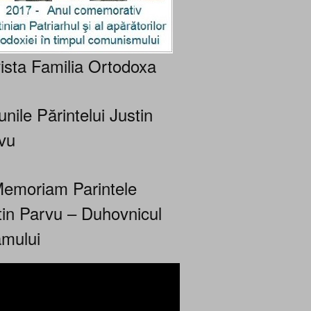
ista Familia Ortodoxa
nile Părintelui Justin
vu
Memoriam Parintele
tin Parvu – Duhovnicul
mului