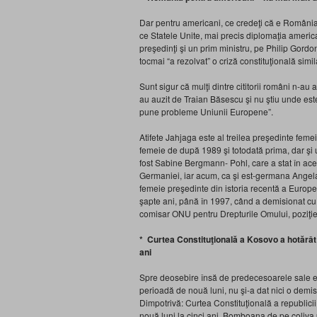
Dar pentru americani, ce credeţi că e România?
ce Statele Unite, mai precis diplomaţia america
preşedinţi şi un prim ministru, pe Philip Gordon
tocmai “a rezolvat” o criză constituţională simi
Sunt sigur că mulţi dintre cititorii români n-au
au auzit de Traian Băsescu şi nu ştiu unde este
pune probleme Uniunii Europene”.
Atifete Jahjaga este al treilea preşedinte fem
femeie de după 1989 şi totodată prima, dar ş
fost Sabine Bergmann- Pohl, care a stat în acea
Germaniei, iar acum, ca şi est-germana Angela
femeie preşedinte din istoria recentă a Europ
şapte ani, până în 1997, când a demisionat cu 
comisar ONU pentru Drepturile Omului, poziţie 
* Curtea Constituţională a Kosovo a hotărât c
ani
Spre deosebire însă de predecesoarele sale eu
perioadă de nouă luni, nu şi-a dat nici o demisi
Dimpotrivă: Curtea Constituţională a republici
nouă luni la cinci ani. Bomboana de pe coliva 