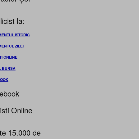
icist la:
MENTUL ISTORIC
MENTUL ZILEI
TI ONLINE
L BURSA
BOOK
ebook
isti Online
te 15.000 de