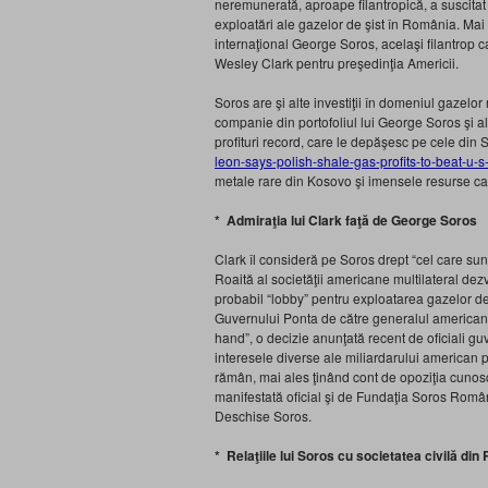
neremunerată, aproape filantropică, a suscitat 
exploatări ale gazelor de şist în România. Mai
internaţional George Soros, acelaşi filantrop c
Wesley Clark pentru preşedinţia Americii.
Soros are şi alte investiţii în domeniul gazelo
companie din portofoliul lui George Soros şi al
profituri record, care le depăşesc pe cele din 
leon-says-polish-shale-gas-profits-to-beat-u-s
metale rare din Kosovo şi imensele resurse carb
* Admiraţia lui Clark faţă de George Soros
Clark îl consideră pe Soros drept “cel care s
Roaită al societăţii americane multilateral dezvo
probabil “lobby” pentru exploatarea gazelor de s
Guvernului Ponta de către generalul america
hand”, o decizie anunţată recent de oficiali gu
interesele diverse ale miliardarului american 
rămân, mai ales ţinând cont de opoziţia cunosc
manifestată oficial şi de Fundaţia Soros Români
Deschise Soros.
* Relaţiile lui Soros cu societatea civilă di