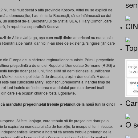
sem
 Nu mai mult decât o altă provincie Kosovo. Altfel nu se explică de
nă a democraţilor, l-au trimis la Bucureşti, să se întâlnească cu doi
, un asistent de-al Secretarului de Stat al SUA, Hillary Clinton, care
CI
lară, în republica separatistă Kosovo.
 auzit de Atifete Jahjaga, aşa cum mulţi dintre americani nu numai că n-
 România pe hartă, dar nici n-au idee de existenţa “singurei ţări care
Top
eie din Europa de la căderea regimurilor comuniste. Primul preşedinte
i ultima preşedintă a defunctei Republici Democrate Germane (RDG) a
stă funcţie doar şase luni, fiind silită să demisioneze la unificarea
 Merkel, este o politiciană de dreapta, creştin-democrată. A doua
ei este mai cunoscuta Mary Robinson, preşedintă a Irlandei timp de
trei luni înainte de încheierea mandatului pentru a deveni înalt
din care s-a ocupat chiar de fosta Iugoslavie.
Car
ă mandatul preşedintelui trebuie prelungit de la nouă luni la cinci
ropene, Atifete Jahjaga, care trebuia să fie preşedinte doar pe o
O s
e la expirarea mandatului său de tranziţie, la începutul lunii trecute.
i independentiste Kosovo a hotărât că acesta trebuie prelungit de la
pretendenţilor la preşedinţia Kosovo a fost pusă chiar de acelaşi