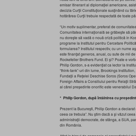
emisar itinerant al diplomaţiei americane, asiste
decizia Curţii Constituţionale susţinând cu tări
hotărârea Curţii trebuie respectată de toate păr
“Un motiv suplimentar, preferat de comunitatea 
Comunitatea internaţională se grăbeşte să pără
nu doreşte să vadă o nouă criză politică în Koso
programe la Institutul pentru Cercetare Politi
formularea? Institutul respectiv, cu un nume aş
este finanţat generos, anual, cu sute de mii de
Rockefeller Brothers Fund. Ei şi? Poate e vorba
Philip Gordon, s-a evidenţiat ca lector la Instit
“think-tank”-uri din lume, Brookings Institution
Fundaţii a Reţelei Deschise Soros (Soros Open 
Foreign Affairs a Consiliului pentru Relaţii St
al cărei preşedinte onorific este venerabilul D
* Philip Gordon, după întâlnirea cu preşedi
Prezent la Bucureşti, Philip Gordon a declarat
ceea ce trebuia”. Nu ştim dacă a şi văzut ceea 
administraţii democrate, de stânga, a SUA, pare
din România.
Aflat în biroul de campanie al preşedintelui su