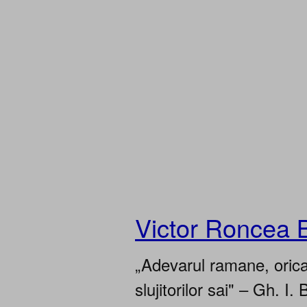
Victor Roncea 
„Adevarul ramane, oricar
slujitorilor sai" – Gh. I. 