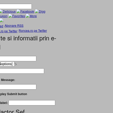
Abonare RSS
Roncea.ro pe Twitter
te si informatii prin e-
l
'>
 Message:
play Submit button
label:
actor Șef