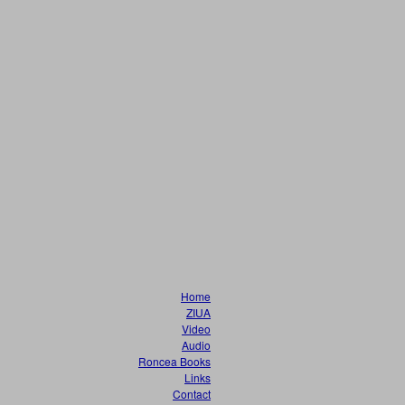
Home
ZIUA
Video
Audio
Roncea Books
Links
Contact