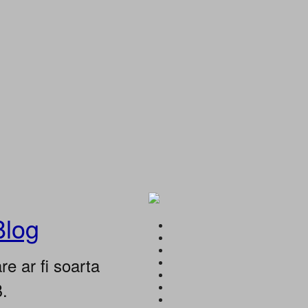
Blog
e ar fi soarta
B.