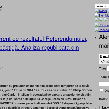
’
Aler
ent de rezultatul Referendumului,
mai
âştigă. Analiza republicata din
 »
Title:
Thanks
 Gordon au prelungit un mandat de presedinte temporar de la nouă
yes, yes”
*
Emisarul SUA “a auzit ceea ce a trebuit”
* Philip Gordon
Dis
ralul Clark – implicat în operaţiuni de captare a gazelor de şist din
ark faţă de Soros
* Relaţiile lui George Soros cu Silviu Brucan si
Button 
i-KGB” ii urmarea pe actualii membri GDS *
Patapievici, proprietar
Red
it se deşir
ă
în strada Comaniţa
*
Soros si statul ungar, împotriva