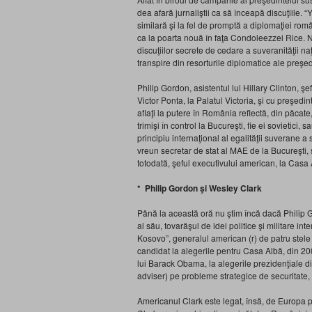
dea afară jurnaliştii ca să înceapă discuţiile.
similară şi la fel de promptă a diplomaţiei rom
ca la poarta nouă în faţa Condoleezzei Rice. N
discuţiilor secrete de cedare a suveranităţii n
transpire din resorturile diplomatice ale preşe
Philip Gordon, asistentul lui Hillary Clinton, ş
Victor Ponta, la Palatul Victoria, şi cu preşedi
aflaţi la putere în România reflectă, din păcate
trimişi în control la Bucureşti, fie ei sovietici
principiu internaţional al egalităţii suverane 
vreun secretar de stat al MAE de la Bucureşti, 
totodată, şeful executivului american, la Casa 
* Philip Gordon şi Wesley Clark
Până la această oră nu ştim încă dacă Philip Go
al său, tovarăşul de idei politice şi militare in
Kosovo”, generalul american (r) de patru stele
candidat la alegerile pentru Casa Albă, din 2004
lui Barack Obama, la alegerile prezidenţiale di
adviser) pe probleme strategice de securitate,
Americanul Clark este legat, însă, de Europa pr