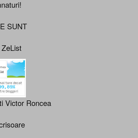
naturi!
NE SUNT
 ZeList
ti Victor Roncea
crisoare