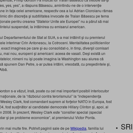
 “Yes, yes, yes”, a răspuns Băsescu, amintindu-ne de o intervenţie
âne în faţa celei americane, respectiv cea a lui Adrian Cioroianu rămas
imic din discreţia şi subtilitatea invocate de Traian Băsescu pe tema
aţionale pentru crearea “Statelor Unite ale Europei” nu a părut să mai
dintelui suspendat, la întâlnirea cu emisarul american.
eful Departamentului de Stat al SUA, s-a mai întâlnit şi cu premierul
ntele interimar Crin Antonescu, la Cotroceni. Mentalitatea politicienilor
, exact imaginea pe care şi-au consolidat-o, în timp, diverşii comisari
, sau, mai nou, europeni şi americani: aceea de vasali. Deşi există un
a statelor, nimeni nu îşi poate imagina la Washington sau aiurea că
să spunem Dan Petre, s-ar putea întâlni, vreodată, cu preşedintele şi,
Albă.
rdon s-a văzut, însă, poate cu cel mai important posibil interlocutor
ternaţionale, de la “războiul contra terorismului” la “independenţa
 Wesley Clark, fost comandant suprem al forţelor NATO în Europa, fost
, fost susţinător al candidatei democrate Hillary Clinton şi, apoi, al
n 2008. În prezent, Wesley Clark este “consilier special (special
 dar şi pe probleme economice”, al premierului Victor Ponta.
SRI
in mai multe fire. Potrivit paginii sale de pe
Wikipedia
, familia lui