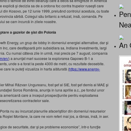
fiind o familie de evrei belaruşi care a decis să emigreze în America
 explică şi decizia sa de a ordona foc contra trupelor ruseşti care
ul din Kosovo, pe 12 iunie 1999, preluând controlul acestuia, cu toate
Pen
rovincia sârbă. Colegul său britanic a refuzat, însă, comanda. Pe
lui se cam încurcă în zilele noastre.
Nea
ptare a gazelor de şist din Polonia
An 
owth Energy, un grup de lobby în domeniul energiei alternative, dar şi
 Inc, care desfăşoară prin subsidiara sa, Indiana Investments, largi
onia. Cu numai câteva zile în urmă, mai precis pe 7 august, compania
om/en/
) a anunţat mari succese la explorarea Gapowo B-1 a
nts, unde s-a forat la peste 4300 de metri, cu rezultate deosebite.
 care le puteţi vizualiza în harta alăturată (
https://www.energy-
mier Mihai Răzvan Ungureanu, fost şef al SIE, fost şef demis al MAE şi
ndaţiei Soros România, anunţa în luna aprilie a.c., pe fondul unor
ia americană care a început prospecţiunile pentru exploatarea
esecretizarea contractelor sale.
Ponta nu au încurcat planurile afaceriştilor din domeniul resurselor
a Roşiei Montane, la care ne vom referi mai jos, a rămas, însă, în aer.
gice de securitate, dar şi pe probleme economice”, într-o funcţie