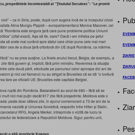
u, preşedintele incontestabil al “Ţinutului Secuiesc”: “Le promit
Publ
civil” – ca în Siria, poate, după cum sugera încă de la începutul crizei
, analista Alina Mungiu Pippidi – europarlamentarul Monica Macovei, cel
t că “România este singura ţară care pune probleme politice Uniunii
EVENI
litice” (citat exact). Aşa să fie, oare? Dacă l-am întreba pe şeful
esta să arate mai curând spre statul care chiar pune cele mai mari
EVENI
plător cea de a doua ţară ortodoxă din UE după România, ca mărime.
ZIARIS
litică” nu se prea susţine. La finele anului trecut, Belgia, de exemplu, a
 zile fără guvern şi, implicit, fără prim ministru. Revenirea la situaţia
ZIARU
ntre cele două părti, efectuate pe parcursul celor aproape doi ani de
i valoni şi nici cei flamanzi nu au strigat la Bruxelles că se dă “o lovitură
FACE
ea tare pe oficialii UE: Bruxelles este capitala Belgiei.
Fac
ova ruptă din România. Basarabenii au avut de trăit – fără să se
ai mult nici mai puţin decât 917 zile fără preşedinte. Moldova este o
da: peste doar câteva zile, în ajunul comemorarii a 73 de ani de la
Ziar
nia nazistă şi Uniunea Sovietică, respectiv între Hitler şi Stalin,
 cancelarul RFG, Angela Merkel, întreprinde o vizită de lucru la
oiectul de federalizare a Republicii Moldova. Sigur, pentru unii,
Pes
ecât o altă provincie Kosovo