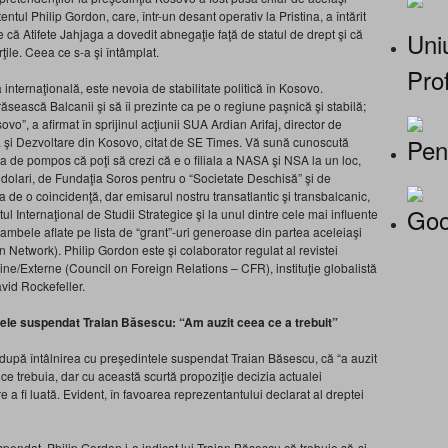
ntul Philip Gordon, care, într-un desant operativ la Pristina, a întărit
e că Atifete Jahjaga a dovedit abnegaţie faţă de statul de drept şi că
Uniu
ţile. Ceea ce s-a şi întâmplat.
Prof
internaţională, este nevoia de stabilitate politică în Kosovo.
sească Balcanii şi să îi prezinte ca pe o regiune paşnică şi stabilă;
vo”, a afirmat în sprijinul acţiunii SUA Ardian Arifaj, director de
Pen
că şi Dezvoltare din Kosovo, citat de SE Times. Vă sună cunoscută
a de pompos că poţi să crezi că e o filiala a NASA şi NSA la un loc,
 dolari, de Fundaţia Soros pentru o “Societate Deschisă” şi de
 de o coincidenţă, dar emisarul nostru transatlantic şi transbalcanic,
Goo
utul Internaţional de Studii Strategice şi la unul dintre cele mai influente
, ambele aflate pe lista de “grant”-uri generoase din partea aceleiaşi
Network). Philip Gordon este şi colaborator regulat al revistei
răine/Externe (Council on Foreign Relations – CFR), instituţie globalistă
avid Rockefeller.
ntele suspendat Traian Băsescu: “Am auzit ceea ce a trebuit”
 după întâlnirea cu preşedintele suspendat Traian Băsescu, că “a auzit
ce trebuia, dar cu această scurtă propoziţie decizia actualei
 a fi luată. Evident, în favoarea reprezentantului declarat al dreptei
spendat, Philip Gordon i-a indicat lui Traian Băsescu că trebuie să-şi