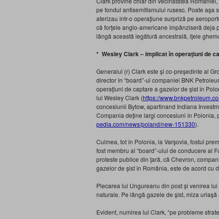
Clark provine chiar din vecinătatea României, 
pe fondul antisemitismului rusesc. Poate aşa se
aterizau într-o operaţiune surpriză pe aeroport
că forţele anglo-americane împânziseră deja p
lângă această legătură ancestrală, iţele ghemu
* Wesley Clark – implicat în operaţiuni de ca
Generalul (r) Clark este şi co-preşedinte al Gr
director în “board”-ul companiei BNK Petroleum
operaţiuni de captare a gazelor de şist în Pol
lui Wesley Clark (
https://www.bnkpetroleum.c
concesiunii Bytow, apartinand Indiana Investme
Compania deţine largi concesiuni în Polonia, pe
pedia.com/news/poland/new-151330
).
Culmea, tot în Polonia, la Varşovia, fostul pre
fost membru al “board”-ului de conducere al Fu
proteste publice din ţară, că Chevron, compan
gazelor de şist în România, este de acord cu d
Plecarea lui Ungureanu din post şi venirea lui 
naturale. Pe lângă gazele de şist, miza uriaşă 
Evident, numirea lui Clark, “pe probleme strate