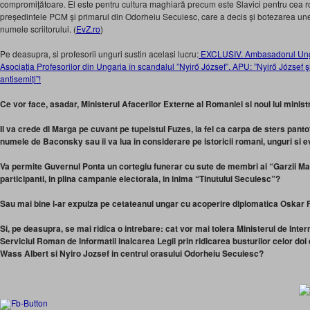
compromițătoare. El este pentru cultura maghiară precum este Slavici pentru cea
președintele PCM și primarul din Odorheiu Secuiesc, care a decis și botezarea une
numele scriitorului. (
EvZ.ro
)
Pe deasupra, si profesorii unguri sustin acelasi lucru:
EXCLUSIV. Ambasadorul Ungar
Asociația Profesorilor din Ungaria în scandalul ”Nyirő József”. APU: ”Nyirő József şi
antisemiți”!
Ce vor face, asadar, Ministerul Afacerilor Externe al Romaniei si noul lui minis
Il va crede dl Marga pe cuvant pe tupeistul Fuzes, la fel ca carpa de sters panto
numele de Baconsky sau ii va lua in considerare pe istoricii romani, unguri si e
Va permite Guvernul Ponta un cortegiu funerar cu sute de membri ai “Garzii Mag
participanti, in plina campanie electorala, in inima “Tinutului Secuiesc”?
Sau mai bine l-ar expulza pe cetateanul ungar cu acoperire diplomatica Oskar F
Si, pe deasupra, se mai ridica o intrebare: cat vor mai tolera Ministerul de Inte
Serviciul Roman de Informatii inalcarea Legii prin ridicarea busturilor celor doi 
Wass Albert si Nyiro Jozsef in centrul orasului Odorheiu Secuiesc?