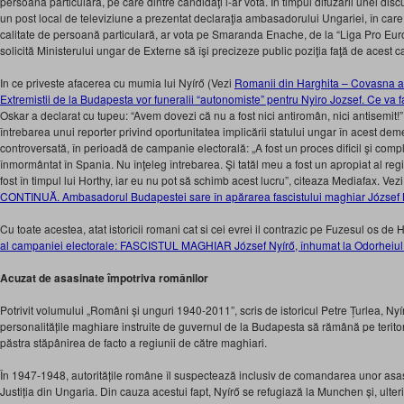
persoană particulară, pe care dintre candidaţi l-ar vota. În timpul difuzării unei dis
un post local de televiziune a prezentat declaraţia ambasadorului Ungariei, în care 
calitate de persoană particulară, ar vota pe Smaranda Enache, de la “Liga Pro E
solicită Ministerului ungar de Externe să îşi precizeze public poziţia faţă de acest c
In ce priveste afacerea cu mumia lui Nyírő (Vezi
Romanii din Harghita – Covasna at
Extremistii de la Budapesta vor funeralii “autonomiste” pentru Nyiro Jozsef. Ce 
Oskar a declarat cu tupeu: “Avem dovezi că nu a fost nici antiromân, nici antisemit!”
întrebarea unui reporter privind oportunitatea implicării statului ungar în acest de
controversată, în perioadă de campanie electorală: „A fost un proces dificil şi compl
înmormântat în Spania. Nu înţeleg întrebarea. Şi tatăl meu a fost un apropiat al regi
fost în timpul lui Horthy, iar eu nu pot să schimb acest lucru”, citeaza Mediafax. Vezi
CONTINUĂ. Ambasadorul Budapestei sare în apărarea fascistului maghiar József 
Cu toate acestea, atat istoricii romani cat si cei evrei il contrazic pe Fuzesul os de H
al campaniei electorale: FASCISTUL MAGHIAR József Nyírő, înhumat la Odorheiul
Acuzat de asasinate împotriva românilor
Potrivit volumului „Români și unguri 1940-2011”, scris de istoricul Petre Țurlea, Nyí
personalitățile maghiare instruite de guvernul de la Budapesta să rămână pe terito
păstra stăpânirea de facto a regiunii de către maghiari.
În 1947-1948, autoritățile române îl suspectează inclusiv de comandarea unor asasi
Justiția din Ungaria. Din cauza acestui fapt, Nyírő se refugiază la Munchen și, ulte