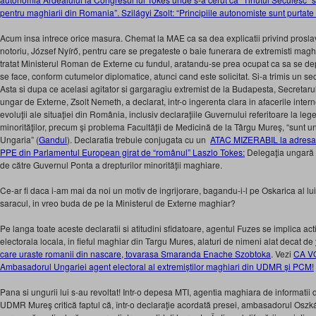
pentru maghiarii din Romania”. Szilágyi Zsolt: “Principiile autonomiste sunt purtate
Acum insa intrece orice masura. Chemat la MAE ca sa dea explicatii privind proslav
notoriu, József Nyírő, pentru care se pregateste o baie funerara de extremisti magh
tratat Ministerul Roman de Externe cu fundul, aratandu-se prea ocupat ca sa se d
se face, conform cutumelor diplomatice, atunci cand este solicitat. Si-a trimis un se
Asta si dupa ce acelasi agitator si gargaragiu extremist de la Budapesta, Secretarul
ungar de Externe, Zsolt Nemeth, a declarat, intr-o ingerenta clara in afacerile inte
evoluţii ale situaţiei din România, inclusiv declaraţiile Guvernului referitoare la leg
minorităţilor, precum şi problema Facultăţii de Medicină de la Târgu Mureş, “sunt un
Ungaria” (
Gandul
). Declaratia trebuie conjugata cu un
ATAC MIZERABIL la adresa 
PPE din Parlamentul European girat de “românul” Laszlo Tokes:
Delegaţia ungară 
de către Guvernul Ponta a drepturilor minorităţii maghiare.
Ce-ar fi daca i-am mai da noi un motiv de ingrijorare, bagandu-i-l pe Oskarica al lu
saracul, in vreo buda de pe la Ministerul de Externe maghiar?
Pe langa toate aceste declaratii si atitudini sfidatoare, agentul Fuzes se implica ac
electorala locala, in fieful maghiar din Targu Mures, alaturi de nimeni alat decat de
care uraste romanii din nascare, tovarasa Smaranda Enache Szobtoka
. Vezi
CA V
Ambasadorul Ungariei agent electoral al extremiștilor maghiari din UDMR și PCM!
Pana si ungurii lui s-au revoltat! Intr-o depesa MTI, agentia maghiara de informatii
UDMR Mureş critică faptul că, într-o declaraţie acordată presei, ambasadorul Oszk