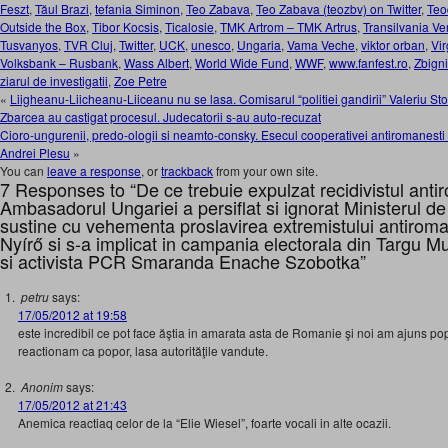
Feszt
,
Tăul Brazi
,
tefania Siminon
,
Teo Zabava
,
Teo Zabava (teozbv) on Twitter
,
Teo
Outside the Box
,
Tibor Kocsis
,
Ticalosie
,
TMK Artrom – TMK Artrus
,
Transilvania Ve
Tusvanyos
,
TVR Cluj
,
Twitter
,
UCK
,
unesco
,
Ungaria
,
Vama Veche
,
viktor orban
,
Vi
Volksbank – Rusbank
,
Wass Albert
,
World Wide Fund
,
WWF
,
www.fanfest.ro
,
Zbign
ziarul de investigatii
,
Zoe Petre
«
Liigheanu-Liicheanu-Liiceanu nu se lasa. Comisarul “politiei gandirii” Valeriu Sto
Zbarcea au castigat procesul. Judecatorii s-au auto-recuzat
Cioro-ungurenii, predo-ologii si neamto-consky. Esecul cooperativei antiromanesti 
Andrei Plesu
»
You can
leave a response
, or
trackback
from your own site.
7 Responses to “De ce trebuie expulzat recidivistul ant
Ambasadorul Ungariei a persiflat si ignorat Ministerul 
sustine cu vehementa proslavirea extremistului antiroma
Nyírő si s-a implicat in campania electorala din Targu M
si activista PCR Smaranda Enache Szobotka”
petru
says:
17/05/2012 at 19:58
este incredibil ce pot face ăştia in amarata asta de Romanie şi noi am ajuns p
reactionam ca popor, lasa autorităţile vandute.
Anonim
says:
17/05/2012 at 21:43
Anemica reactiaq celor de la “Elie Wiesel”, foarte vocali in alte ocazii.