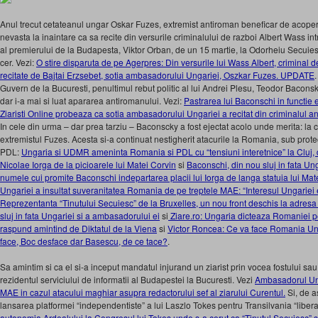
Anul trecut cetateanul ungar Oskar Fuzes, extremist antiroman beneficar de acoperir
nevasta la inaintare ca sa recite din versurile criminalului de razboi Albert Wass in
al premierului de la Budapesta, Viktor Orban, de un 15 martie, la Odorheiu Secuiesc
cer. Vezi:
O stire disparuta de pe Agerpres: Din versurile lui Wass Albert, criminal d
recitate de Bajtai Erzsebet, sotia ambasadorului Ungariei, Oszkar Fuzes. UPDATE
Guvern de la Bucuresti, penultimul rebut politic al lui Andrei Plesu, Teodor Baconsk
dar i-a mai si luat apararea antiromanului. Vezi:
Pastrarea lui Baconschi in functie
Ziaristi Online probeaza ca sotia ambasadorului Ungariei a recitat din criminalul a
In cele din urma – dar prea tarziu – Baconscky a fost ejectat acolo unde merita: la 
extremistul Fuzes. Acesta si-a continuat nestigherit atacurile la Romania, sub prot
PDL:
Ungaria si UDMR ameninta Romania si PDL cu “tensiuni interetnice” la Cluj, d
Nicolae Iorga de la picioarele lui Matei Corvin
si
Baconschi, din nou sluj in fata Ung
numele cui promite Baconschi indepartarea placii lui Iorga de langa statuia lui Mat
Ungariei a insultat suveranitatea Romania de pe treptele MAE: “Interesul Ungariei 
Reprezentanta “Tinutului Secuiesc” de la Bruxelles, un nou front deschis la adres
sluj in fata Ungariei si a ambasadorului ei
si
Ziare.ro: Ungaria dicteaza Romaniei p
raspund amintind de Diktatul de la Viena
si
Victor Roncea: Ce va face Romania Un
face, Boc desface dar Basescu, de ce tace?
.
Sa amintim si ca el si-a inceput mandatul injurand un ziarist prin vocea fostului sau
rezidentul serviciului de informatii al Budapestei la Bucuresti. Vezi
Ambasadorul Ung
MAE in cazul atacului maghiar asupra redactorului sef al ziarului Curentul.
Si, de a
lansarea platformei “independentiste” a lui Laszlo Tokes pentru Transilvania “liber
autonomia Ardealului la Congresul lui Tokes unde s-a cerut ca “Tinutul Secuiesc” 