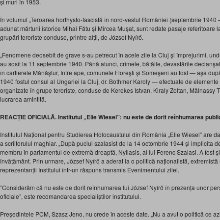
și muri în 1953.
În volumul „Teroarea horthysto-fascistă în nord-vestul României (septembrie 1940 
adunat mărturii istorice Mihai Fătu și Mircea Mușat, sunt redate pasaje referitoare 
grupări teroriste conduse, printre alții, de József Nyírő.
„Fenomene deosebit de grave s-au petrecut în acele zile la Cluj şi împrejurimi, und
au sosit la 11 septembrie 1940. Până atunci, crimele, bătăile, devastările declanşa
în cartierele Mănăştur, Între ape, comunele Floreşti şi Someşeni au fost — aşa du
1940 fostul consul al Ungariei la Cluj, dr. Bothmer Karoly — efectuate de elemente 
organizate în grupe teroriste, conduse de Kerekes Istvan, Kiraly Zoltan, Mălnassy Ti
lucrarea amintită.
REACȚIE OFICIALĂ. Institutul „Elie Wiesel”: nu este de dorit reînhumarea publi
Institutul Național pentru Studierea Holocaustului din România „Elie Wiesel” are dat
a scriitorului maghiar. „După puciul szalasist de la 14 octombrie 1944 și implicita d
membru în parlamentul de extremă dreaptă, Nyilasis, al lui Ferenc Szalasi. A fost ș
învățământ. Prin urmare, József Nyírő a aderat la o politică naționalistă, extremistă 
reprezentanții Institului într-un răspuns transmis Evenimentului zilei.
”Considerăm că nu este de dorit reînhumarea lui József Nyírő în prezența unor pe
oficiale”, este recomandarea specialiștilor institutului.
Președintele PCM, Szasz Jeno, nu crede în aceste date. „Nu a avut o politică ce azi