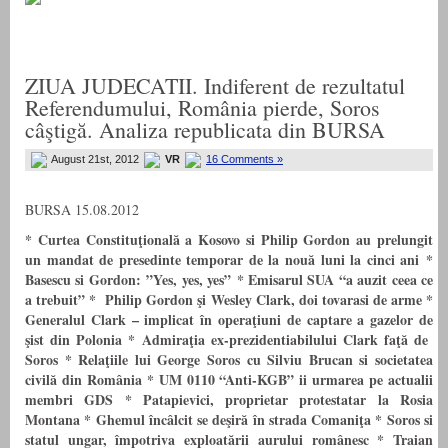
ZIUA JUDECATII. Indiferent de rezultatul
Referendumului, România pierde, Soros
câştigă. Analiza republicata din BURSA
August 21st, 2012
VR
16 Comments »
BURSA 15.08.2012
* Curtea Constituţională a Kosovo si Philip Gordon au prelungit
un mandat de presedinte temporar de la nouă luni la cinci ani
*
Basescu si Gordon: ”Yes, yes, yes”
*
Emisarul SUA “a auzit ceea ce
a trebuit”
* Philip Gordon şi Wesley Clark, doi tovarasi de arme
*
Generalul Clark – implicat în operaţiuni de captare a gazelor de
şist din Polonia
* Admiraţia ex-prezidentiabilului Clark faţă de
Soros
* Relaţiile lui George Soros cu Silviu Brucan si societatea
civilă din România
*
UM 0110 “Anti-KGB” ii urmarea pe actualii
membri GDS *
Patapievici, proprietar protestatar la Rosia
Montana
*
Ghemul încâlcit se deşir
ă
în strada Comaniţa
*
Soros si
statul ungar, împotriva exploatării aurului românesc
* Traian