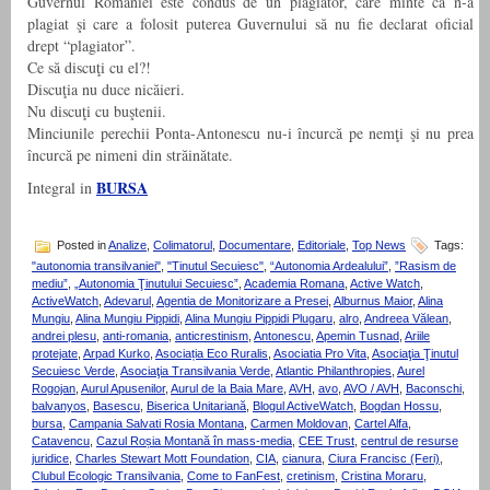
Guvernul României este condus de un plagiator, care minte că n-a
plagiat şi care a folosit puterea Guvernului să nu fie declarat oficial
drept “plagiator”.
Ce să discuţi cu el?!
Discuţia nu duce nicăieri.
Nu discuţi cu buştenii.
Minciunile perechii Ponta-Antonescu nu-i încurcă pe nemţi şi nu prea
încurcă pe nimeni din străinătate.
BURSA
Integral in
Posted in
Analize
,
Colimatorul
,
Documentare
,
Editoriale
,
Top News
Tags:
"autonomia transilvaniei"
,
"Tinutul Secuiesc"
,
“Autonomia Ardealului”
,
”Rasism de
mediu”
,
„Autonomia Ţinutului Secuiesc”
,
Academia Romana
,
Active Watch
,
ActiveWatch
,
Adevarul
,
Agentia de Monitorizare a Presei
,
Alburnus Maior
,
Alina
Mungiu
,
Alina Mungiu Pippidi
,
Alina Mungiu Pippidi Plugaru
,
alro
,
Andreea Vălean
,
andrei plesu
,
anti-romania
,
anticrestinism
,
Antonescu
,
Apemin Tusnad
,
Ariile
protejate
,
Arpad Kurko
,
Asociația Eco Ruralis
,
Asociatia Pro Vita
,
Asociaţia Ţinutul
Secuiesc Verde
,
Asociaţia Transilvania Verde
,
Atlantic Philanthropies
,
Aurel
Rogojan
,
Aurul Apusenilor
,
Aurul de la Baia Mare
,
AVH
,
avo
,
AVO / AVH
,
Baconschi
,
balvanyos
,
Basescu
,
Biserica Unitariană
,
Blogul ActiveWatch
,
Bogdan Hossu
,
bursa
,
Campania Salvati Rosia Montana
,
Carmen Moldovan
,
Cartel Alfa
,
Catavencu
,
Cazul Roșia Montană în mass-media
,
CEE Trust
,
centrul de resurse
juridice
,
Charles Stewart Mott Foundation
,
CIA
,
cianura
,
Ciura Francisc (Feri)
,
Clubul Ecologic Transilvania
,
Come to FanFest
,
cretinism
,
Cristina Moraru
,