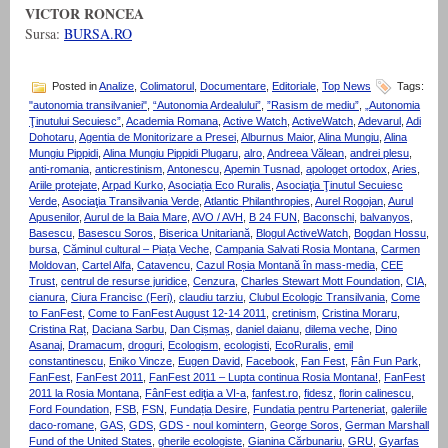
VICTOR RONCEA
Sursa:
BURSA.RO
Posted in
Analize
,
Colimatorul
,
Documentare
,
Editoriale
,
Top News
Tags:
"autonomia transilvaniei"
,
“Autonomia Ardealului”
,
”Rasism de mediu”
,
„Autonomia
Ţinutului Secuiesc”
,
Academia Romana
,
Active Watch
,
ActiveWatch
,
Adevarul
,
Adi
Dohotaru
,
Agentia de Monitorizare a Presei
,
Alburnus Maior
,
Alina Mungiu
,
Alina
Mungiu Pippidi
,
Alina Mungiu Pippidi Plugaru
,
alro
,
Andreea Vălean
,
andrei plesu
,
anti-romania
,
anticrestinism
,
Antonescu
,
Apemin Tusnad
,
apologet ortodox
,
Aries
,
Ariile protejate
,
Arpad Kurko
,
Asociația Eco Ruralis
,
Asociaţia Ţinutul Secuiesc
Verde
,
Asociaţia Transilvania Verde
,
Atlantic Philanthropies
,
Aurel Rogojan
,
Aurul
Apusenilor
,
Aurul de la Baia Mare
,
AVO / AVH
,
B 24 FUN
,
Baconschi
,
balvanyos
,
Basescu
,
Basescu Soros
,
Biserica Unitariană
,
Blogul ActiveWatch
,
Bogdan Hossu
,
bursa
,
Căminul cultural – Piața Veche
,
Campania Salvati Rosia Montana
,
Carmen
Moldovan
,
Cartel Alfa
,
Catavencu
,
Cazul Roșia Montană în mass-media
,
CEE
Trust
,
centrul de resurse juridice
,
Cenzura
,
Charles Stewart Mott Foundation
,
CIA
,
cianura
,
Ciura Francisc (Feri)
,
claudiu tarziu
,
Clubul Ecologic Transilvania
,
Come
to FanFest
,
Come to FanFest August 12-14 2011
,
cretinism
,
Cristina Moraru
,
Cristina Raț
,
Daciana Sarbu
,
Dan Cișmaș
,
daniel daianu
,
dilema veche
,
Dino
Asanaj
,
Dramacum
,
droguri
,
Ecologism
,
ecologisti
,
EcoRuralis
,
emil
constantinescu
,
Eniko Vincze
,
Eugen David
,
Facebook
,
Fan Fest
,
Fân Fun Park
,
FanFest
,
FanFest 2011
,
FanFest 2011 – Lupta continua Rosia Montana!
,
FanFest
2011 la Rosia Montana
,
FânFest ediţia a VI-a
,
fanfest.ro
,
fidesz
,
florin calinescu
,
Ford Foundation
,
FSB
,
FSN
,
Fundația Desire
,
Fundatia pentru Parteneriat
,
galeriile
daco-romane
,
GAS
,
GDS
,
GDS - noul komintern
,
George Soros
,
German Marshall
Fund of the United States
,
gherile ecologiste
,
Gianina Cărbunariu
,
GRU
,
Gyarfas