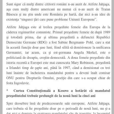
Sunt sigur că mulţi dintre cititorii români n-au auzit de Atifete Jahjaga,
aşa cum mulţi dintre americani nu numai că n-au auzit de Traian
Băsescu şi nu ştiu unde este România pe hartă, dar nici n-au idee de
existenţa “singurei ţări care pune probleme Uniunii Europene”.
Atifete Jahjaga este al treilea preşedinte femeie din Europa de la
căderea regimurilor comuniste. Primul preşedinte femeie de după 1989
şi totodată prima, dar şi ultima preşedintă a defunctei Republici
Democrate Germane (RDG) a fost Sabine Bergmann- Pohl, care a stat
în această funcţie doar şase luni, fiind silită să demisioneze la unificarea
Germaniei, iar acum, ca şi est-germana Angela Merkel, este o
politiciană de dreapta, creştin-democrată. A doua femeie preşedinte din
istoria recentă a Europei este mai cunoscuta Mary Robinson, preşedintă
a Irlandei timp de şapte ani, până în 1997, când a demisionat cu trei
luni înainte de încheierea mandatului pentru a deveni înalt comisar
ONU pentru Drepturile Omului, poziţie din care s-a ocupat chiar de
fosta Iugoslavie.
* Curtea Constituţională a Kosovo a hotărât că mandatul
preşedintelui trebuie prelungit de la nouă luni la cinci ani
Spre deosebire însă de predecesoarele sale europene, Atifete Jahjaga,
care trebuia să fie preşedinte doar pe o perioadă de nouă luni, nu şi-a
dat nici o demisie la expirarea mandatului său de tranziţie, la începutul