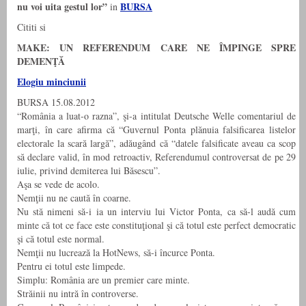
nu voi uita gestul lor”
BURSA
in
Cititi si
MAKE: UN REFERENDUM CARE NE ÎMPINGE SPRE
DEMENŢĂ
Elogiu minciunii
BURSA 15.08.2012
“România a luat-o razna”, şi-a intitulat Deutsche Welle comentariul de
marţi, în care afirma că “Guvernul Ponta plănuia falsificarea listelor
electorale la scară largă”, adăugând că “datele falsificate aveau ca scop
să declare valid, în mod retroactiv, Referendumul controversat de pe 29
iulie, privind demiterea lui Băsescu”.
Aşa se vede de acolo.
Nemţii nu ne caută în coarne.
Nu stă nimeni să-i ia un interviu lui Victor Ponta, ca să-l audă cum
minte că tot ce face este constituţional şi că totul este perfect democratic
şi că totul este normal.
Nemţii nu lucrează la HotNews, să-i încurce Ponta.
Pentru ei totul este limpede.
Simplu: România are un premier care minte.
Străinii nu intră în controverse.