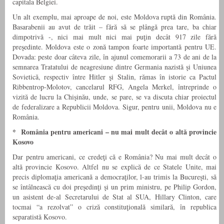
capitala Belgiei.
Un alt exemplu, mai aproape de noi, este Moldova ruptă din România.
Basarabenii au avut de trăit – fără să se plângă prea tare, ba chiar
dimpotrivă -, nici mai mult nici mai puţin decât 917 zile fără
preşedinte. Moldova este o zonă tampon foarte importantă pentru UE.
Dovada: peste doar câteva zile, în ajunul comemorarii a 73 de ani de la
semnarea Tratatului de neagresiune dintre Germania nazistă şi Uniunea
Sovietică, respectiv între Hitler şi Stalin, rămas în istorie ca Pactul
Ribbentrop-Molotov, cancelarul RFG, Angela Merkel, întreprinde o
vizită de lucru la Chişinău, unde, se pare, se va discuta chiar proiectul
de federalizare a Republicii Moldova. Sigur, pentru unii, Moldova nu e
România.
* România pentru americani – nu mai mult decât o altă provincie
Kosovo
Dar pentru americani, ce credeţi că e România? Nu mai mult decât o
altă provincie Kosovo. Altfel nu se explică de ce Statele Unite, mai
precis diplomaţia americană a democraţilor, l-au trimis la Bucureşti, să
se întâlnească cu doi preşedinţi şi un prim ministru, pe Philip Gordon,
un asistent de-al Secretarului de Stat al SUA, Hillary Clinton, care
tocmai “a rezolvat” o criză constituţională similară, în republica
separatistă Kosovo.