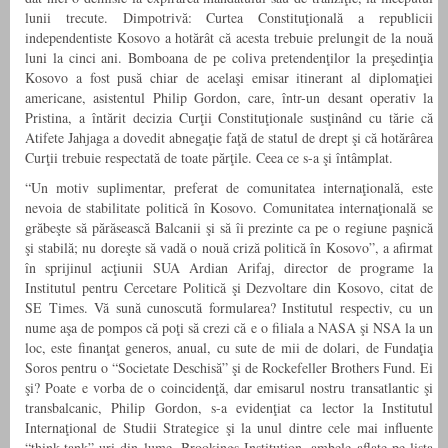
lunii trecute. Dimpotrivă: Curtea Constituţională a republicii
independentiste Kosovo a hotărât că acesta trebuie prelungit de la nouă
luni la cinci ani. Bomboana de pe coliva pretendenţilor la preşedinţia
Kosovo a fost pusă chiar de acelaşi emisar itinerant al diplomaţiei
americane, asistentul Philip Gordon, care, într-un desant operativ la
Pristina, a întărit decizia Curţii Constituţionale susţinând cu tărie că
Atifete Jahjaga a dovedit abnegaţie faţă de statul de drept şi că hotărârea
Curţii trebuie respectată de toate părţile. Ceea ce s-a şi întâmplat.
“Un motiv suplimentar, preferat de comunitatea internaţională, este
nevoia de stabilitate politică în Kosovo. Comunitatea internaţională se
grăbeşte să părăsească Balcanii şi să îi prezinte ca pe o regiune paşnică
şi stabilă; nu doreşte să vadă o nouă criză politică în Kosovo”, a afirmat
în sprijinul acţiunii SUA Ardian Arifaj, director de programe la
Institutul pentru Cercetare Politică şi Dezvoltare din Kosovo, citat de
SE Times. Vă sună cunoscută formularea? Institutul respectiv, cu un
nume aşa de pompos că poţi să crezi că e o filiala a NASA şi NSA la un
loc, este finanţat generos, anual, cu sute de mii de dolari, de Fundaţia
Soros pentru o “Societate Deschisă” şi de Rockefeller Brothers Fund. Ei
şi? Poate e vorba de o coincidenţă, dar emisarul nostru transatlantic şi
transbalcanic, Philip Gordon, s-a evidenţiat ca lector la Institutul
Internaţional de Studii Strategice şi la unul dintre cele mai influente
“think-tank”-uri din lume, Brookings Institution, ambele aflate pe lista