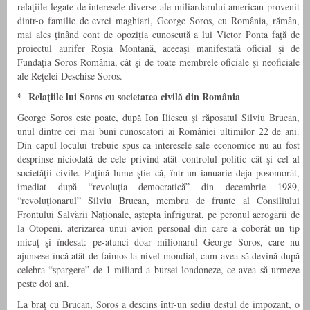
relaţiile legate de interesele diverse ale miliardarului american provenit
dintr-o familie de evrei maghiari, George Soros, cu România, rămân,
mai ales ţinând cont de opoziţia cunoscută a lui Victor Ponta faţă de
proiectul aurifer Roşia Montană, aceeaşi manifestată oficial şi de
Fundaţia Soros România, cât şi de toate membrele oficiale şi neoficiale
ale Reţelei Deschise Soros.
* Relaţiile lui Soros cu societatea civilă din România
George Soros este poate, după Ion Iliescu şi răposatul Silviu Brucan,
unul dintre cei mai buni cunoscători ai României ultimilor 22 de ani.
Din capul locului trebuie spus ca interesele sale economice nu au fost
desprinse niciodată de cele privind atât controlul politic cât şi cel al
societăţii civile. Puţină lume ştie că, într-un ianuarie deja posomorât,
imediat după “revoluţia democratică” din decembrie 1989,
“revoluţionarul” Silviu Brucan, membru de frunte al Consiliului
Frontului Salvării Naţionale, aştepta înfrigurat, pe peronul aerogării de
la Otopeni, aterizarea unui avion personal din care a coborât un tip
micuţ şi îndesat: pe-atunci doar milionarul George Soros, care nu
ajunsese încă atât de faimos la nivel mondial, cum avea să devină după
celebra “spargere” de 1 miliard a bursei londoneze, ce avea să urmeze
peste doi ani.
La braţ cu Brucan, Soros a descins într-un sediu destul de impozant, o