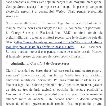
când compania în cauză este deţinută parţial şi de mogulul internaţional
George Soros, acelaşi filantrop care a finanţat, în parte, şi campania
electorală nereuşită a generalului Wesley Clark pentru preşedinţia
Americii.
Soros are şi alte investiţii în domeniul gazelor naturale în Polonia: în
toamna trecută, San Leon Energy Plc (SLE), companie din portofoliul
lui George Soros şi al Blackrock Inc. (BLK), un fond stimulat de
acelaşi miliardar, a anunţat profituri record, care le depăşesc pe cele din
SUA (
https://www.bloomberg.com/news/2011-09-20/soros-backed-san-
leon-says-polish-shale-gas-profits-to-beat-u-s-.html
). De asemenea,
Soros şi-a arătat interesul clar pentru minele de metale rare din Kosovo
şi imensele resurse carbonifere ale fostei provincii sârbeşti.
* Admiraţia lui Clark faţă de George Soros
Clark îl consideră pe Soros drept “cel care sună alarmă pentru poporul
american” (www.soros.com), un fel de Vasile Roaită al societăţii
americane multilateral dezvoltate. Pe langa rolul lui Clark la Palatul
Victoria legat de un foarte probabil “lobby” pentru exploatarea gazelor
de sist, nu trebuie însă exclusă şi posibila “influenţare pozitivă” a
Guvernului Ponta de către generalul american pentru ca România să
cumpere loturi de avioane F-16 “second hand”, o decizie anunţată
recent de oficiali guvernamentali români. Însă suspiciunile privind