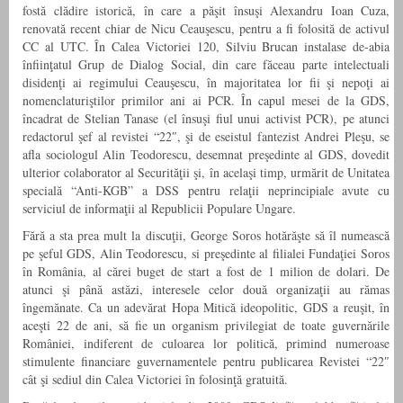
fostă clădire istorică, în care a păşit însuşi Alexandru Ioan Cuza,
renovată recent chiar de Nicu Ceauşescu, pentru a fi folosită de activul
CC al UTC. În Calea Victoriei 120, Silviu Brucan instalase de-abia
înfiinţatul Grup de Dialog Social, din care făceau parte intelectuali
disidenţi ai regimului Ceauşescu, în majoritatea lor fii şi nepoţi ai
nomenclaturiştilor primilor ani ai PCR. În capul mesei de la GDS,
încadrat de Stelian Tanase (el însuşi fiul unui activist PCR), pe atunci
redactorul şef al revistei “22″, şi de eseistul fantezist Andrei Pleşu, se
afla sociologul Alin Teodorescu, desemnat preşedinte al GDS, dovedit
ulterior colaborator al Securităţii şi, în acelaşi timp, urmărit de Unitatea
specială “Anti-KGB” a DSS pentru relaţii neprincipiale avute cu
serviciul de informaţii al Republicii Populare Ungare.
Fără a sta prea mult la discuţii, George Soros hotărăşte să îl numească
pe şeful GDS, Alin Teodorescu, si preşedinte al filialei Fundaţiei Soros
în România, al cărei buget de start a fost de 1 milion de dolari. De
atunci şi până astăzi, interesele celor două organizaţii au rămas
îngemănate. Ca un adevărat Hopa Mitică ideopolitic, GDS a reuşit, în
aceşti 22 de ani, să fie un organism privilegiat de toate guvernările
României, indiferent de culoarea lor politică, primind numeroase
stimulente financiare guvernamentele pentru publicarea Revistei “22″
cât şi sediul din Calea Victoriei în folosinţă gratuită.