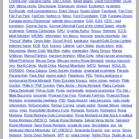
Cristina Raț
,
Daciana Sarbu
,
Dan Cișmaș
,
daniel daianu
,
David Rockefeller
,
DGIA
,
DIA
,
dilema veche
,
Dino Asanaj
,
Dramacum
,
droguri
,
Ecologism
,
ecologisti
,
EcoRuralis
,
emil constantinescu
,
Eniko Vincze
,
Eugen David
,
Facebook
,
Fan Fest
,
Fân Fun Park
,
FanFest
,
fanfest.ro
,
fidesz
,
Ford Foundation
,
FSB
,
Fundația Desire
,
Fundatia pentru Parteneriat
,
galeriile daco-romane
,
GAS
,
GDS
,
GDS - noul
komintern
,
George Soros
,
German Marshall Fund of the United States
,
gherile
ecologiste
,
Gianina Cărbunariu
,
GRU
,
Gyarfas Kurko
,
Hossu
,
Hotnews
,
ICCD
,
idiotii folositori
,
InfOMG
,
informatori
,
Ion Iliescu
,
Ipocrizie
,
istoria mineritului
,
Jan
“Honza” Malina
,
Janos Ader
,
József Nyírő
,
kamikaze
,
KazakhGold Group Limited
,
kelemen hunor
,
KGB
,
KLA
,
kosovo
,
Lafarge
,
Larry Watts
,
laszlo tokes
,
lenin
,
Macedonia
,
Magor Csibi
,
Mai Bine
,
make
,
manipulare
,
Maria Teresa
,
Marius
Ghilezan
,
Marşul Fânfest
,
marxism-leninism
,
Mihai Goțiu
,
mihai razvan ungureanu
,
Mihail Prokhorov
,
Mircea Toma
,
Mişcare pentru Roşia Montană
,
monica macovei
,
mru
,
Munții Cârnic
,
Muntii Orlea
,
Muzeul Mineritului
,
NATO
,
Neppart
,
NOUL EL
DORADO
,
Oana Zabava
,
Open Society Institute
,
organizatii ecologiste
,
Pacepa
,
Pacepa Kgb
,
Papp Elod
,
pasive watch
,
Patapievici
,
PDL
,
Pentru apărarea şi
promovarea Roşia Montană
,
Peter Eckstein Kovacs
,
petre roman
,
petrom
,
Philip
Gordon
,
Philip H "Phil" Gordon
,
Piața Veche – Roșia Montană
,
Piatra Corbului
,
Piatra Despicată
,
Polyus Gold
,
Ponta
,
pornografie
,
presiuni economice
,
Pro Vita –
filiala București
,
procente
,
Program Fan Fest
,
Program FanFest
,
Proiectul Rosia
Montana
,
propaganda maghiara
,
PSD
,
Radu Apostol
,
radu berceanu
,
radu vasile
,
referendum
,
ReGeneration
,
Remus Cernea
,
renate weber
,
Renate Wever
,
reteaua
soros
,
rmgc
,
Rockefeller Brothers Fund
,
Romania
,
Romcim
,
Rompetrol
,
Rosia
Montana
,
Rosia Montana Gold Corporation
,
Roșia Montană pe linie fizică și politică
,
Rosia Montana UNESCO
,
Salvati Rosia Montana
,
Salvati Vama Veche
,
Salvatorii
Rosiei Montane
,
Save Rosia Montana
,
scoala de vara
,
Securitatea
,
sex
,
sie
,
Sindicatul Viitorul Mineritului
,
SIT UNESCO
,
Smaranda Enache
,
son
,
soros
,
Soros
Network
,
Soros Open Network
,
SPP
,
sri
,
statul roman
,
Ștefan Peca
,
Studiu de caz
,