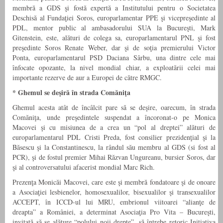
membră a GDS şi fostă expertă a Institutului pentru o Societatea
Deschisă al Fundaţiei Soros, europarlamentar PPE şi vicepreşedinte al
PDL, mentor public al ambasadorului SUA la Bucureşti, Mark
Gitenstein, este, alături de colega sa, europarlamentarul PNL şi fost
preşedinte Soros Renate Weber, dar şi de soţia premierului Victor
Ponta, europarlamentarul PSD Daciana Sârbu, una dintre cele mai
înfocate opozante, la nivel mondial chiar, a exploatării celei mai
importante rezerve de aur a Europei de către RMGC.
*
Ghemul se deşiră în strada Comăniţa
Ghemul acesta atât de încâlcit pare să se deşire, oarecum, în strada
Comăniţa, unde preşedintele suspendat a încoronat-o pe Monica
Macovei şi cu misiunea de a crea un “pol al dreptei” alături de
europarlamentarul PDL Cristi Preda, fost consilier prezidenţial şi la
Băsescu şi la Constantinescu, la rândul său membru al GDS (si fost al
PCR), şi de fostul premier Mihai Răzvan Ungureanu, bursier Soros, dar
şi al controversatului afacerist mondial Marc Rich.
Prezenţa Monicăi Macovei, care este şi membră fondatoare şi de onoare
a Asociaţiei lesbienelor, homosexualilor, bisexualilor şi transexualilor
ACCEPT, în ICCD-ul lui MRU, embrionul viitoarei “alianţe de
dreapta” a României, a determinat Asociaţia Pro Vita – Bucureşti,
invitată să se alăture “polului noii drepte”, să întrebe retoric Iniţiativa