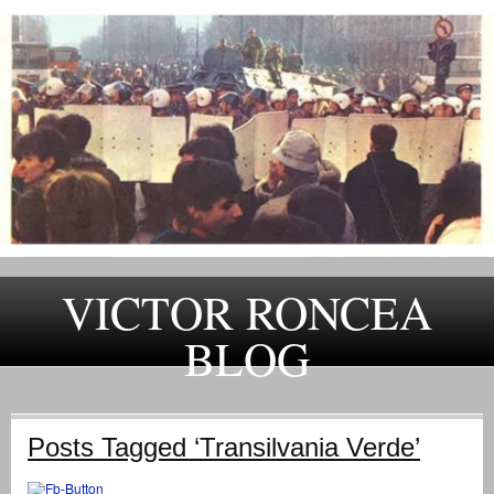
VICTOR RONCEA
BLOG
„ADEVARUL RAMANE, ORICARE AR FI SOARTA SLUJITORILOR SAI" – GH. I. B.
Posts Tagged ‘Transilvania Verde’