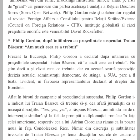
de “grant”-uri generoase din partea aceleiaşi Fundaţii a Reţelei Deschise
Soros (Soros Open Network). Philip Gordon este şi colaborator regulat
al revistei Foreign Affairs a Consiliului pentru Relaţii Străine/Externe
(Council on Foreign Relations – CFR), instituţie globalistă al cărei
preşedinte onorific este venerabilul David Rockefeller.
* Philip Gordon, după întâlnirea cu preşedintele suspendat Traian
Băsescu: “Am auzit ceea ce a trebuit”
Prezent la Bucureşti, Philip Gordon a declarat după întâlnirea cu
preşedintele suspendat Traian Băsescu, că “a auzit ceea ce trebuia”. Nu
ştim dacă a şi văzut ceea ce trebuia, dar cu această scurtă propoziţie
decizia actualei administraţii democrate, de stânga, a SUA, pare a fi
luată. Evident, în favoarea reprezentantului declarat al dreptei din
România.
Aflat în biroul de campanie al preşedintelui suspendat, Philip Gordon i-
a indicat lui Traian Băsescu că trebuie să-şi dea afară jurnaliştii ca să
înceapă discuţiile. “Yes, yes, yes”, a răspuns Băsescu, amintindu-ne de o
intervenţie similară şi la fel de promptă a diplomaţiei române în faţa
celei americane, respectiv cea a lui Adrian Cioroianu rămas ca la poarta
nouă în faţa Condoleezzei Rice. Nimic din discreţia şi subtilitatea
invocate de Traian Băsescu pe tema discuţiilor secrete de cedare a