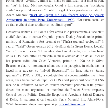
Ponta, supus “civililor”, minte afirmand ca ministrul lui a uitat sa puna
un “nu” in fata. Nici pomeneala. Omul a fost sincer. Iar “societatea
civila” i-a pus, “democratic”, cutitul la gat. Ca sa parafrazez citatul lui
Adam Michnik
plasat de grupul din care faceam parte pe peretele
Arhitecturii, in timpul Pietei Universitatii – 1990
, “Nu exista socialism
cu fata civila ci doar totalitarism cu dintii sparti”.
Declaratia slabuta a lui Ponta a fost emisa la o parascovenie a “societatii
civile” derulate in curtea Grupului pentru Dialog Social, unde primul
ministru al Romaniei a fost premiat ca “Tânăra sperantă ecologistă” în
cadrul “Galei” Green Awards 2012, desfăsurata la Green Hours. Localul
“verde”, ca si libraria “Humanitas” din fundul curtii, este subinchiriat
de la GDS, care altfel nu plateste si nu investeste de 22 de ani nici un
leu pentru sediul din Calea Victoriei, primit in 1990 de la Silviu
Brucan, o cladire monument aflata acum in paragina, in ciuda banilor
facuti si a gargarei cu “salvati Bucurestiul”. In fine, iata ca “tanara
speranta” a PSD, a USL, a ecologistilor si ecocomunistilor s-a intors
acasa, daca tinem cont de faptul ca GDS a fost partenerul “civil” al FSN
inca de la infiintare. Si iata ca “tanara speranta” primeste si un premiu
direct din mana organizatiilor membre ale Retelei Soros, respectiv
Centrul pentru Politici Durabile Ecopolis si Asociatia Salvati Dunarea
si Delta, în parteneriat cu Fundatia Terra Mileniul III, Alma-RO si
WWF Romania, dupa cum apare si pe
site-ul Guvernului
.