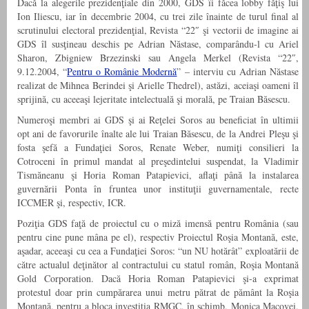
Dacă la alegerile prezidenţiale din 2000, GDS îi făcea lobby făţiş lui
Ion Iliescu, iar în decembrie 2004, cu trei zile înainte de turul final al
scrutinului electoral prezidenţial, Revista “22″ şi vectorii de imagine ai
GDS îl susţineau deschis pe Adrian Năstase, comparându-l cu Ariel
Sharon, Zbigniew Brzezinski sau Angela Merkel (Revista “22″,
9.12.2004, “
Pentru o Românie Modernă
” – interviu cu Adrian Năstase
realizat de Mihnea Berindei şi Arielle Thedrel), astăzi, aceiaşi oameni îl
sprijină, cu aceeaşi lejeritate intelectuală şi morală, pe Traian Băsescu.
Numeroşi membri ai GDS şi ai Reţelei Soros au beneficiat în ultimii
opt ani de favorurile înalte ale lui Traian Băsescu, de la Andrei Pleşu şi
fosta şefă a Fundaţiei Soros, Renate Weber, numiţi consilieri la
Cotroceni în primul mandat al preşedintelui suspendat, la Vladimir
Tismăneanu şi Horia Roman Patapievici, aflaţi până la instalarea
guvernării Ponta în fruntea unor instituţii guvernamentale, recte
ICCMER şi, respectiv, ICR.
Poziţia GDS faţă de proiectul cu o miză imensă pentru România (sau
pentru cine pune mâna pe el), respectiv Proiectul Roşia Montană, este,
aşadar, aceeaşi cu cea a Fundaţiei Soros: “un NU hotărât” exploatării de
către actualul deţinător al contractului cu statul român, Roşia Montană
Gold Corporation. Dacă Horia Roman Patapievici şi-a exprimat
protestul doar prin cumpărarea unui metru pătrat de pământ la Roşia
Montană, pentru a bloca investiţia RMGC, în schimb, Monica Macovei,