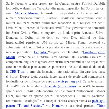
Sa le facem o scurta prezentare: la Centrul pentru Politici Durabile
Ecopolis, o denumire “savanta” din gama ong-urilor lui Soros, tartorii
sunt:
Mihaela Miroiu
, feminista propagandista a lesbianismului in
numele “eliberarii femeii”, Cristian Pirvulescu, anti-crestinul care
a
militat
militeaza pentru eliminarea icoanelor si a religiei din scoli,
Liviu Mihaiu, broscoiul “societatii civile”, fost guvernator pe domeniile
lui Sorin Ovidiu Vintu si sugativa de fonduri prin Asociatia Salvati
Dunarea si Delta, si, evident, cu voia Dvs, ultimul pe lista,
inepuizabilul pensionar UM nu-stiu-cat Mircea Toma, personaj cu
autonomia lui Laszlo Tokes la purtator si care nu mai necesita, cred eu,
nici o prezentare.
Ecopolis
“asigura secretariatul” “
Coalitiei pentru
Mediu
” impreuna cu Fundatia Terra Mileniul III, Coalitie care are in
componenta ong-uri maghiare care sustin separatismul si alte organizatii
care au beneficiat pana acum de sponsorizari de sute de mii de dolari de
la
CEE Trust
, o umbrela financiara internationalista din care face parte
si Soros. Despre toata aceasta increngatura de retele anti-romanesti si
fondurile lor de milioane de euro
am scris pe larg aici
. Ca sa terminam,
Alma-RO este la randul ei
finantata (si) de Soros
iar WWF Romania,
spre rusinea SRI-ului este condusa de un cunoscut “autonomist”, Magor
Csibi, militant cu spume pentru “independenta” “Tinutul Secuiesc”
(extremistul “ecologist” si-a inceput cariera ecoseparatista ca
pedalagiu
pentru “Tinutul Secuiesc”
via
Hotnews
si asa-zisul proiect “
Think