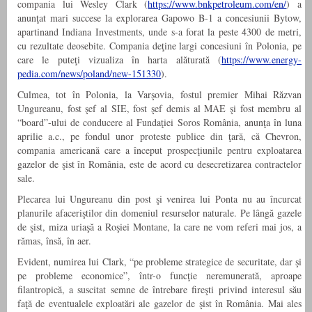
compania lui Wesley Clark (
https://www.bnkpetroleum.com/en/
) a
anunţat mari succese la explorarea Gapowo B-1 a concesiunii Bytow,
apartinand Indiana Investments, unde s-a forat la peste 4300 de metri,
cu rezultate deosebite. Compania deţine largi concesiuni în Polonia, pe
care le puteţi vizualiza în harta alăturată (
https://www.energy-
pedia.com/news/poland/new-151330
).
Culmea, tot în Polonia, la Varşovia, fostul premier Mihai Răzvan
Ungureanu, fost şef al SIE, fost şef demis al MAE şi fost membru al
“board”-ului de conducere al Fundaţiei Soros România, anunţa în luna
aprilie a.c., pe fondul unor proteste publice din ţară, că Chevron,
compania americană care a început prospecţiunile pentru exploatarea
gazelor de şist în România, este de acord cu desecretizarea contractelor
sale.
Plecarea lui Ungureanu din post şi venirea lui Ponta nu au încurcat
planurile afaceriştilor din domeniul resurselor naturale. Pe lângă gazele
de şist, miza uriaşă a Roşiei Montane, la care ne vom referi mai jos, a
rămas, însă, în aer.
Evident, numirea lui Clark, “pe probleme strategice de securitate, dar şi
pe probleme economice”, într-o funcţie neremunerată, aproape
filantropică, a suscitat semne de întrebare fireşti privind interesul său
faţă de eventualele exploatări ale gazelor de şist în România. Mai ales