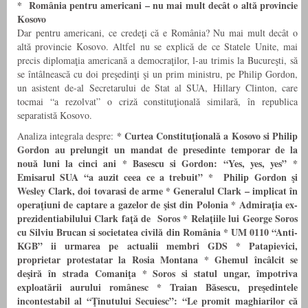
* România pentru americani – nu mai mult decât o altă provincie
Kosovo
Dar pentru americani, ce credeţi că e România? Nu mai mult decât o
altă provincie Kosovo. Altfel nu se explică de ce Statele Unite, mai
precis diplomaţia americană a democraţilor, l-au trimis la Bucureşti, să
se întâlnească cu doi preşedinţi şi un prim ministru, pe Philip Gordon,
un asistent de-al Secretarului de Stat al SUA, Hillary Clinton, care
tocmai “a rezolvat” o criză constituţională similară, în republica
separatistă Kosovo.
* Curtea Constituţională a Kosovo si Philip
Analiza integrala despre:
Gordon au prelungit un mandat de presedinte temporar de la
nouă luni la cinci ani
* Basescu si Gordon: “Yes, yes, yes”
*
Emisarul SUA “a auzit ceea ce a trebuit”
* Philip Gordon şi
Wesley Clark, doi tovarasi de arme
* Generalul Clark – implicat în
operaţiuni de captare a gazelor de şist din Polonia
* Admiraţia ex-
prezidentiabilului Clark faţă de Soros
* Relaţiile lui George Soros
cu Silviu Brucan si societatea civilă din România
*
UM 0110 “Anti-
KGB” ii urmarea pe actualii membri GDS *
Patapievici,
proprietar protestatar la Rosia Montana
*
Ghemul încâlcit se
deşir
ă
în strada Comaniţa
*
Soros si statul ungar, împotriva
exploatării aurului românesc
* Traian Băsescu, preşedintele
incontestabil al “Ţinutului Secuiesc”: “Le promit maghiarilor că