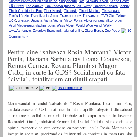
Suntem contra dar nu stim de ce
,
Suspendatul
,
svr
,
Szakáts István
,
Szena Feszt
,
Tăul Brazi
,
Teo Zabava
,
Teo Zabava (teozbv) on Twitter
,
Teodora Zabava
,
teozbv
,
Think Outside the Box
,
Tibor Kocsis
,
Ticalosie
,
Tinerii Maniosi
,
Tismaneanu
,
Tokés László
,
Transilvania Verde
,
Transparency
,
Tusvanyos
,
TVR Cluj
,
Twitter
,
UCK
,
unesco
,
Ungaria
,
Vama Veche
,
Victor Ponta
,
victor roncea
,
viktor orban
,
Virgil Magureanu
,
vladimir putin
,
Wass Albert
,
World Wide Fund
,
WWF
,
www.fanfest.ro
,
Zbigniew Brzezinski
,
ziaristi online
,
Ziarul Bursa
,
Zoe Petre
10
Comments »
Pentru cine “salveaza Rosia Montana” Victor
Ponta, Daciana Sarbu alias Leana Ceausescu,
Remus Cernea, Rovana Plumb si Magor
Csibi, in curte la GDS? Socialismul cu fata
“civila”, totalitarism cu dintii crapati
June 7th, 2012
VR
10 Comments »
Mare scandal in randul “salvatorilor” Rosiei Montana. Inca un ministru,
de data aceasta al USL, a afirmat in fata propriilor alegatori din satucul
cu renume mondial ca mineritul trebuie sa inceapa in zona, in favoarea
Romaniei. Omul, ministrul Economiei, Daniel Chitoiu, si-a exprimat o
opinie, respectiv ca este convins ca proiectul de la Rosia Montana va
incepe in acest an, precizand ca “mineritul va continua in toata tara, dar