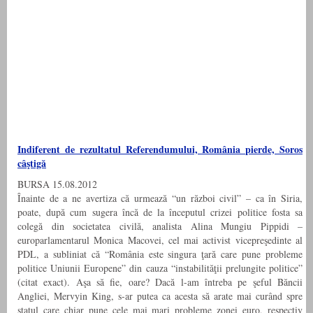
Indiferent de rezultatul Referendumului, România pierde, Soros
câştigă
BURSA 15.08.2012
Înainte de a ne avertiza că urmează “un război civil” – ca în Siria,
poate, după cum sugera încă de la începutul crizei politice fosta sa
colegă din societatea civilă, analista Alina Mungiu Pippidi –
europarlamentarul Monica Macovei, cel mai activist vicepreşedinte al
PDL, a subliniat că “România este singura ţară care pune probleme
politice Uniunii Europene” din cauza “instabilităţii prelungite politice”
(citat exact). Aşa să fie, oare? Dacă l-am întreba pe şeful Băncii
Angliei, Mervyin King, s-ar putea ca acesta să arate mai curând spre
statul care chiar pune cele mai mari probleme zonei euro, respectiv