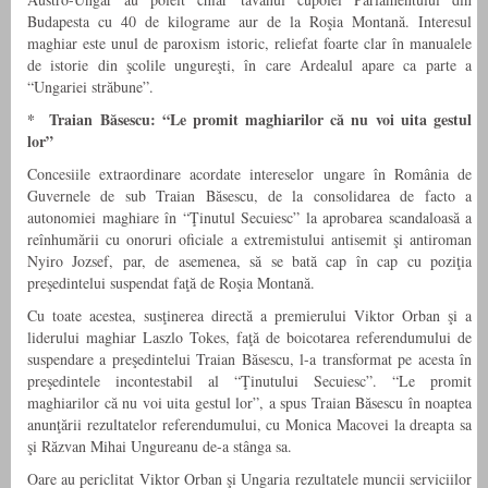
Budapesta cu 40 de kilograme aur de la Roşia Montană. Interesul
maghiar este unul de paroxism istoric, reliefat foarte clar în manualele
de istorie din şcolile ungureşti, în care Ardealul apare ca parte a
“Ungariei străbune”.
* Traian Băsescu: “Le promit maghiarilor că nu voi uita gestul
lor”
Concesiile extraordinare acordate intereselor ungare în România de
Guvernele de sub Traian Băsescu, de la consolidarea de facto a
autonomiei maghiare în “Ţinutul Secuiesc” la aprobarea scandaloasă a
reînhumării cu onoruri oficiale a extremistului antisemit şi antiroman
Nyiro Jozsef, par, de asemenea, să se bată cap în cap cu poziţia
preşedintelui suspendat faţă de Roşia Montană.
Cu toate acestea, susţinerea directă a premierului Viktor Orban şi a
liderului maghiar Laszlo Tokes, faţă de boicotarea referendumului de
suspendare a preşedintelui Traian Băsescu, l-a transformat pe acesta în
preşedintele incontestabil al “Ţinutului Secuiesc”. “Le promit
maghiarilor că nu voi uita gestul lor”, a spus Traian Băsescu în noaptea
anunţării rezultatelor referendumului, cu Monica Macovei la dreapta sa
şi Răzvan Mihai Ungureanu de-a stânga sa.
Oare au periclitat Viktor Orban şi Ungaria rezultatele muncii serviciilor