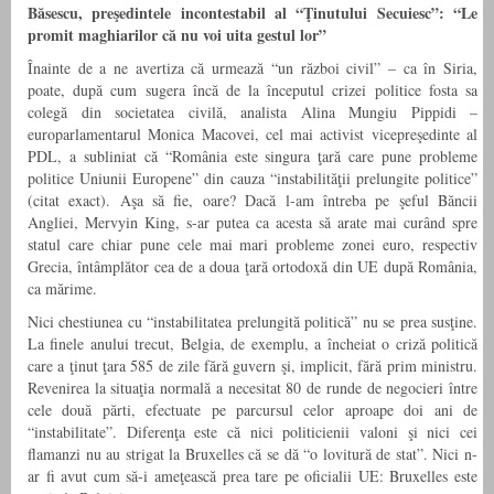
Băsescu, preşedintele incontestabil al “Ţinutului Secuiesc”: “Le
promit maghiarilor că nu voi uita gestul lor”
Înainte de a ne avertiza că urmează “un război civil” – ca în Siria,
poate, după cum sugera încă de la începutul crizei politice fosta sa
colegă din societatea civilă, analista Alina Mungiu Pippidi –
europarlamentarul Monica Macovei, cel mai activist vicepreşedinte al
PDL, a subliniat că “România este singura ţară care pune probleme
politice Uniunii Europene” din cauza “instabilităţii prelungite politice”
(citat exact). Aşa să fie, oare? Dacă l-am întreba pe şeful Băncii
Angliei, Mervyin King, s-ar putea ca acesta să arate mai curând spre
statul care chiar pune cele mai mari probleme zonei euro, respectiv
Grecia, întâmplător cea de a doua ţară ortodoxă din UE după România,
ca mărime.
Nici chestiunea cu “instabilitatea prelungită politică” nu se prea susţine.
La finele anului trecut, Belgia, de exemplu, a încheiat o criză politică
care a ţinut ţara 585 de zile fără guvern şi, implicit, fără prim ministru.
Revenirea la situaţia normală a necesitat 80 de runde de negocieri între
cele două părti, efectuate pe parcursul celor aproape doi ani de
“instabilitate”. Diferenţa este că nici politicienii valoni şi nici cei
flamanzi nu au strigat la Bruxelles că se dă “o lovitură de stat”. Nici n-
ar fi avut cum să-i ameţească prea tare pe oficialii UE: Bruxelles este