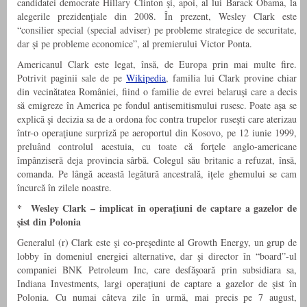
candidatei democrate Hillary Clinton şi, apoi, al lui Barack Obama, la
alegerile prezidenţiale din 2008. În prezent, Wesley Clark este
“consilier special (special adviser) pe probleme strategice de securitate,
dar şi pe probleme economice”, al premierului Victor Ponta.
Americanul Clark este legat, însă, de Europa prin mai multe fire.
Potrivit paginii sale de pe
Wikipedia
, familia lui Clark provine chiar
din vecinătatea României, fiind o familie de evrei belaruşi care a decis
să emigreze în America pe fondul antisemitismului rusesc. Poate aşa se
explică şi decizia sa de a ordona foc contra trupelor ruseşti care aterizau
într-o operaţiune surpriză pe aeroportul din Kosovo, pe 12 iunie 1999,
preluând controlul acestuia, cu toate că forţele anglo-americane
împânziseră deja provincia sârbă. Colegul său britanic a refuzat, însă,
comanda. Pe lângă această legătură ancestrală, iţele ghemului se cam
încurcă în zilele noastre.
* Wesley Clark – implicat în operaţiuni de captare a gazelor de
şist din Polonia
Generalul (r) Clark este şi co-preşedinte al Growth Energy, un grup de
lobby în domeniul energiei alternative, dar şi director în “board”-ul
companiei BNK Petroleum Inc, care desfăşoară prin subsidiara sa,
Indiana Investments, largi operaţiuni de captare a gazelor de şist în
Polonia. Cu numai câteva zile în urmă, mai precis pe 7 august,