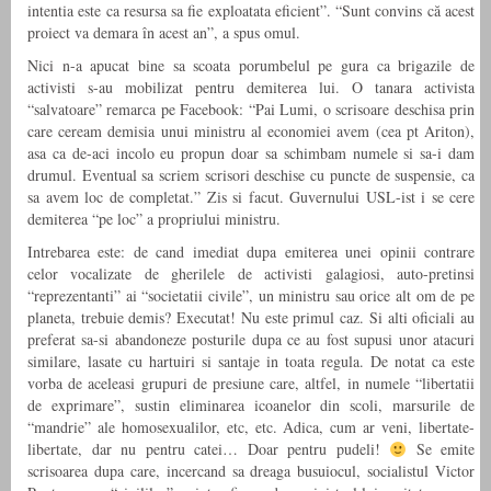
intentia este ca resursa sa fie exploatata eficient”. “Sunt convins că acest
proiect va demara în acest an”, a spus omul.
Nici n-a apucat bine sa scoata porumbelul pe gura ca brigazile de
activisti s-au mobilizat pentru demiterea lui. O tanara activista
“salvatoare” remarca pe Facebook: “Pai Lumi, o scrisoare deschisa prin
care ceream demisia unui ministru al economiei avem (cea pt Ariton),
asa ca de-aci incolo eu propun doar sa schimbam numele si sa-i dam
drumul. Eventual sa scriem scrisori deschise cu puncte de suspensie, ca
sa avem loc de completat.” Zis si facut. Guvernului USL-ist i se cere
demiterea “pe loc” a propriului ministru.
Intrebarea este: de cand imediat dupa emiterea unei opinii contrare
celor vocalizate de gherilele de activisti galagiosi, auto-pretinsi
“reprezentanti” ai “societatii civile”, un ministru sau orice alt om de pe
planeta, trebuie demis? Executat! Nu este primul caz. Si alti oficiali au
preferat sa-si abandoneze posturile dupa ce au fost supusi unor atacuri
similare, lasate cu hartuiri si santaje in toata regula. De notat ca este
vorba de aceleasi grupuri de presiune care, altfel, in numele “libertatii
de exprimare”, sustin eliminarea icoanelor din scoli, marsurile de
“mandrie” ale homosexualilor, etc, etc. Adica, cum ar veni, libertate-
libertate, dar nu pentru catei… Doar pentru pudeli!
Se emite
scrisoarea dupa care, incercand sa dreaga busuiocul, socialistul Victor