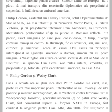
suveranităţii naţionale pentru crearea “Statelor Unite ale Europei” nu a
părut să mai transpire din resorturile diplomatice ale preşedintelui
suspendat, la întâlnirea cu emisarul american.
Philip Gordon, asistentul lui Hillary Clinton, şeful Departamentului de
Stat al SUA, s-a mai întâlnit şi cu premierul Victor Ponta, la Palatul
Victoria, şi cu preşedintele interimar Crin Antonescu, la Cotroceni.
Mentalitatea politicienilor aflaţi la putere în România reflectă, din
păcate, exact imaginea pe care şi-au consolidat-o, în timp, diverşii
comisari trimişi în control la Bucureşti, fie ei sovietici, sau, mai nou,
europeni şi americani: aceea de vasali. Deşi există un principiu
internaţional al egalităţii suverane a statelor, nimeni nu îşi poate
imagina la Washington sau aiurea că vreun secretar de stat al MAE de la
Bucureşti, să spunem Dan Petre, s-ar putea întâlni, vreodată, cu
preşedintele şi, totodată, şeful executivului american, la Casa Albă.
* Philip Gordon şi Wesley Clark
Până la această oră nu ştim încă dacă Philip Gordon s-a văzut, însă,
poate cu cel mai important posibil interlocutor al său, tovarăşul de idei
politice şi militare internaţionale, de la “războiul contra terorismului” la
“independenţa Kosovo”, generalul american (r) de patru stele Wesley
Clark, fost comandant suprem al forţelor NATO în Europa, fost
candidat la alegerile pentru Casa Albă, din 2004, fost susţinător al