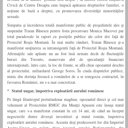
Civică de Centru Dreapta cum împacă apărarea drepturilor familiei, o
noţiune de bază a dreptei, cu promovarea diversităţii minorităţilor
sexuale.
Simpatia şi încrederea totală manifestate public de preşedintele ales şi
suspendat Traian Băsescu pentru fosta procuroare Monica Macovei par
total paradoxale în raport cu poziţiile publice ale celor doi faţă de
Proiectul Roşia Montană. În mai multe rânduri, Traian Băsescu şi-a
manifestat susţinerea sa intransigentă faţă de Proiectul Roşia Montană.
Afirmaţiile sale apăsate nu au fost însă urmate decât de fluctuaţiile
bursei din Toronto, manevrate abil de speculanţii financiari
internaţionali, între care, la loc de frunte, se află chiar opozantul deschis
al proiectului, miliardarul George Soros. În ciuda disputelor publice,
nimic din dorinţa firească a românilor de a se renegocia contractul, în
favoarea României, nu s-a mai concretizat.
* Statul ungar, împotriva exploatării aurului românesc
Pe lângă filantropul pretutindenar maghiar, opozantul direct şi cel mai
vehement al Proiectului RMGC din Munţii Apuseni este însuşi statul
ungar, care s-a manifestat constant în cei 14 ani, de când au început
negocierile dintre diverşii investitori şi statul român, împotriva
exploatării aurului românesc. Aceasta deşi predecesorii lor din Imperiul
Austro-Ungar au poleit chiar tavanul cupolei Parlamentului din