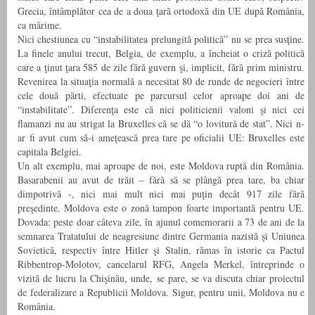
Grecia, întâmplător cea de a doua ţară ortodoxă din UE după România,
ca mărime.
Nici chestiunea cu “instabilitatea prelungită politică” nu se prea susţine.
La finele anului trecut, Belgia, de exemplu, a încheiat o criză politică
care a ţinut ţara 585 de zile fără guvern şi, implicit, fără prim ministru.
Revenirea la situaţia normală a necesitat 80 de runde de negocieri între
cele două părti, efectuate pe parcursul celor aproape doi ani de
“instabilitate”. Diferenţa este că nici politicienii valoni şi nici cei
flamanzi nu au strigat la Bruxelles că se dă “o lovitură de stat”. Nici n-
ar fi avut cum să-i ameţească prea tare pe oficialii UE: Bruxelles este
capitala Belgiei.
Un alt exemplu, mai aproape de noi, este Moldova ruptă din România.
Basarabenii au avut de trăit – fără să se plângă prea tare, ba chiar
dimpotrivă -, nici mai mult nici mai puţin decât 917 zile fără
preşedinte. Moldova este o zonă tampon foarte importantă pentru UE.
Dovada: peste doar câteva zile, în ajunul comemorarii a 73 de ani de la
semnarea Tratatului de neagresiune dintre Germania nazistă şi Uniunea
Sovietică, respectiv între Hitler şi Stalin, rămas în istorie ca Pactul
Ribbentrop-Molotov, cancelarul RFG, Angela Merkel, întreprinde o
vizită de lucru la Chişinău, unde, se pare, se va discuta chiar proiectul
de federalizare a Republicii Moldova. Sigur, pentru unii, Moldova nu e
România.