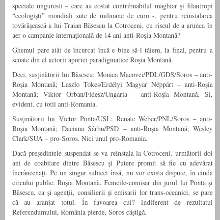
speciale unguresti – care au costat contribuabilul maghiar şi filantropi
“ecologişti” mondiali sute de milioane de euro -, pentru reinstalarea
tovărăşească a lui Traian Băsescu la Cotroceni, cu riscul de a arunca în
aer o campanie internaţională de 14 ani anti-Roşia Montană?
Ghemul pare atât de încurcat încă e bine să-l tăiem, la final, pentru a
scoate din el actorii aporiei paradigmatice Roşia Montană.
Deci, susţinătorii lui Băsescu: Monica Macovei/PDL/GDS/Soros – anti-
Roşia Montană; Laszlo Tokes/Erdélyi Magyar Néppárt – anti-Roşia
Montană; Viktor Orban/Fidesz/Ungaria – anti-Roşia Montană. Si,
evident, cu totii anti-Romania.
Susţinătorii lui Victor Ponta/USL: Renate Weber/PNL/Soros – anti-
Roşia Montană; Daciana Sârbu/PSD – anti-Roşia Montană; Wesley
Clark/SUA – pro-Soros. Nici unul pro-Romania.
Dacă preşedintele suspendat se va reinstala la Cotroceni, următorii doi
ani de coabitare dintre Băsescu şi Putere promit să fie cu adevărat
încrâncenaţi. Pe un singur subiect însă, nu vor exista dispute, în ciuda
circului public: Roşia Montană. Femeile-comisar din jurul lui Ponta şi
Băsescu, ca şi agenţii, consilierii şi emisarii lor trans-oceanici, se pare
că au aranjat totul. În favoarea cui? Indiferent de rezultatul
Referendumului, România pierde, Soros câştigă.