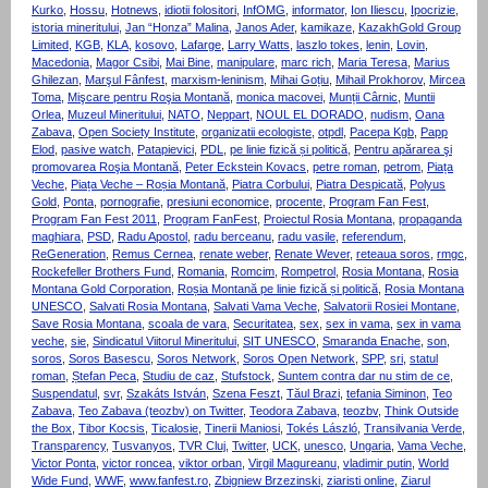
Kurko
,
Hossu
,
Hotnews
,
idiotii folositori
,
InfOMG
,
informator
,
Ion Iliescu
,
Ipocrizie
,
istoria mineritului
,
Jan “Honza” Malina
,
Janos Ader
,
kamikaze
,
KazakhGold Group
Limited
,
KGB
,
KLA
,
kosovo
,
Lafarge
,
Larry Watts
,
laszlo tokes
,
lenin
,
Lovin
,
Macedonia
,
Magor Csibi
,
Mai Bine
,
manipulare
,
marc rich
,
Maria Teresa
,
Marius
Ghilezan
,
Marşul Fânfest
,
marxism-leninism
,
Mihai Goțiu
,
Mihail Prokhorov
,
Mircea
Toma
,
Mişcare pentru Roşia Montană
,
monica macovei
,
Munții Cârnic
,
Muntii
Orlea
,
Muzeul Mineritului
,
NATO
,
Neppart
,
NOUL EL DORADO
,
nudism
,
Oana
Zabava
,
Open Society Institute
,
organizatii ecologiste
,
otpdl
,
Pacepa Kgb
,
Papp
Elod
,
pasive watch
,
Patapievici
,
PDL
,
pe linie fizică și politică
,
Pentru apărarea şi
promovarea Roşia Montană
,
Peter Eckstein Kovacs
,
petre roman
,
petrom
,
Piața
Veche
,
Piața Veche – Roșia Montană
,
Piatra Corbului
,
Piatra Despicată
,
Polyus
Gold
,
Ponta
,
pornografie
,
presiuni economice
,
procente
,
Program Fan Fest
,
Program Fan Fest 2011
,
Program FanFest
,
Proiectul Rosia Montana
,
propaganda
maghiara
,
PSD
,
Radu Apostol
,
radu berceanu
,
radu vasile
,
referendum
,
ReGeneration
,
Remus Cernea
,
renate weber
,
Renate Wever
,
reteaua soros
,
rmgc
,
Rockefeller Brothers Fund
,
Romania
,
Romcim
,
Rompetrol
,
Rosia Montana
,
Rosia
Montana Gold Corporation
,
Roșia Montană pe linie fizică și politică
,
Rosia Montana
UNESCO
,
Salvati Rosia Montana
,
Salvati Vama Veche
,
Salvatorii Rosiei Montane
,
Save Rosia Montana
,
scoala de vara
,
Securitatea
,
sex
,
sex in vama
,
sex in vama
veche
,
sie
,
Sindicatul Viitorul Mineritului
,
SIT UNESCO
,
Smaranda Enache
,
son
,
soros
,
Soros Basescu
,
Soros Network
,
Soros Open Network
,
SPP
,
sri
,
statul
roman
,
Ștefan Peca
,
Studiu de caz
,
Stufstock
,
Suntem contra dar nu stim de ce
,
Suspendatul
,
svr
,
Szakáts István
,
Szena Feszt
,
Tăul Brazi
,
tefania Siminon
,
Teo
Zabava
,
Teo Zabava (teozbv) on Twitter
,
Teodora Zabava
,
teozbv
,
Think Outside
the Box
,
Tibor Kocsis
,
Ticalosie
,
Tinerii Maniosi
,
Tokés László
,
Transilvania Verde
,
Transparency
,
Tusvanyos
,
TVR Cluj
,
Twitter
,
UCK
,
unesco
,
Ungaria
,
Vama Veche
,
Victor Ponta
,
victor roncea
,
viktor orban
,
Virgil Magureanu
,
vladimir putin
,
World
Wide Fund
,
WWF
,
www.fanfest.ro
,
Zbigniew Brzezinski
,
ziaristi online
,
Ziarul