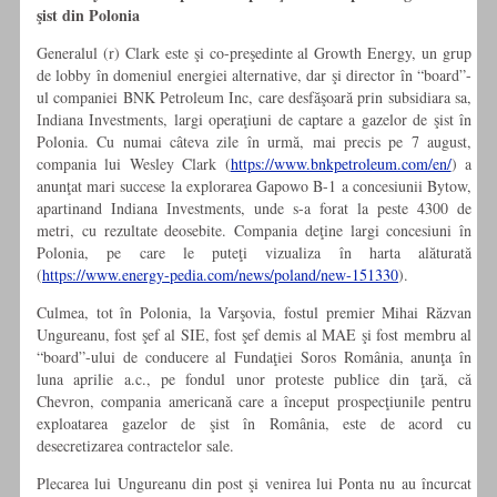
şist din Polonia
Generalul (r) Clark este şi co-preşedinte al Growth Energy, un grup
de lobby în domeniul energiei alternative, dar şi director în “board”-
ul companiei BNK Petroleum Inc, care desfăşoară prin subsidiara sa,
Indiana Investments, largi operaţiuni de captare a gazelor de şist în
Polonia. Cu numai câteva zile în urmă, mai precis pe 7 august,
compania lui Wesley Clark (
https://www.bnkpetroleum.com/en/
) a
anunţat mari succese la explorarea Gapowo B-1 a concesiunii Bytow,
apartinand Indiana Investments, unde s-a forat la peste 4300 de
metri, cu rezultate deosebite. Compania deţine largi concesiuni în
Polonia, pe care le puteţi vizualiza în harta alăturată
(
https://www.energy-pedia.com/news/poland/new-151330
).
Culmea, tot în Polonia, la Varşovia, fostul premier Mihai Răzvan
Ungureanu, fost şef al SIE, fost şef demis al MAE şi fost membru al
“board”-ului de conducere al Fundaţiei Soros România, anunţa în
luna aprilie a.c., pe fondul unor proteste publice din ţară, că
Chevron, compania americană care a început prospecţiunile pentru
exploatarea gazelor de şist în România, este de acord cu
desecretizarea contractelor sale.
Plecarea lui Ungureanu din post şi venirea lui Ponta nu au încurcat