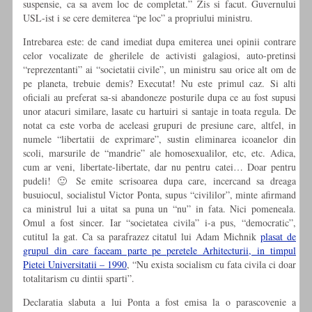
suspensie, ca sa avem loc de completat.” Zis si facut. Guvernului
USL-ist i se cere demiterea “pe loc” a propriului ministru.
Intrebarea este: de cand imediat dupa emiterea unei opinii contrare
celor vocalizate de gherilele de activisti galagiosi, auto-pretinsi
“reprezentanti” ai “societatii civile”, un ministru sau orice alt om de
pe planeta, trebuie demis? Executat! Nu este primul caz. Si alti
oficiali au preferat sa-si abandoneze posturile dupa ce au fost supusi
unor atacuri similare, lasate cu hartuiri si santaje in toata regula. De
notat ca este vorba de aceleasi grupuri de presiune care, altfel, in
numele “libertatii de exprimare”, sustin eliminarea icoanelor din
scoli, marsurile de “mandrie” ale homosexualilor, etc, etc. Adica,
cum ar veni, libertate-libertate, dar nu pentru catei… Doar pentru
pudeli! 🙂 Se emite scrisoarea dupa care, incercand sa dreaga
busuiocul, socialistul Victor Ponta, supus “civililor”, minte afirmand
ca ministrul lui a uitat sa puna un “nu” in fata. Nici pomeneala.
Omul a fost sincer. Iar “societatea civila” i-a pus, “democratic”,
cutitul la gat. Ca sa parafrazez citatul lui Adam Michnik
plasat de
grupul din care faceam parte pe peretele Arhitecturii, in timpul
Pietei Universitatii – 1990
, “Nu exista socialism cu fata civila ci doar
totalitarism cu dintii sparti”.
Declaratia slabuta a lui Ponta a fost emisa la o parascovenie a