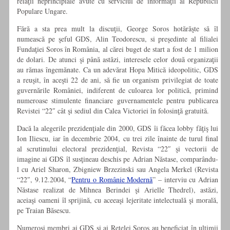
relaţii neprincipiale avute cu serviciul de informaţii al Republicii
Populare Ungare.
Fără a sta prea mult la discuţii, George Soros hotărăşte să îl
numească pe şeful GDS, Alin Teodorescu, si preşedinte al filialei
Fundaţiei Soros în România, al cărei buget de start a fost de 1 milion
de dolari. De atunci şi până astăzi, interesele celor două organizaţii
au rămas îngemănate. Ca un adevărat Hopa Mitică ideopolitic, GDS
a reuşit, în aceşti 22 de ani, să fie un organism privilegiat de toate
guvernările României, indiferent de culoarea lor politică, primind
numeroase stimulente financiare guvernamentele pentru publicarea
Revistei “22″ cât şi sediul din Calea Victoriei în folosinţă gratuită.
Dacă la alegerile prezidenţiale din 2000, GDS îi făcea lobby făţiş lui
Ion Iliescu, iar în decembrie 2004, cu trei zile înainte de turul final
al scrutinului electoral prezidenţial, Revista “22″ şi vectorii de
imagine ai GDS îl susţineau deschis pe Adrian Năstase, comparându-
l cu Ariel Sharon, Zbigniew Brzezinski sau Angela Merkel (Revista
“22″, 9.12.2004, “
Pentru o Românie Modernă
” – interviu cu Adrian
Năstase realizat de Mihnea Berindei şi Arielle Thedrel), astăzi,
aceiaşi oameni îl sprijină, cu aceeaşi lejeritate intelectuală şi morală,
pe Traian Băsescu.
Numeroşi membri ai GDS şi ai Reţelei Soros au beneficiat în ultimii