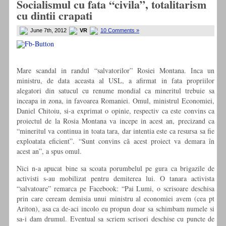
Socialismul cu fata “civila”, totalitarism
cu dintii crapati
June 7th, 2012
VR
10 Comments »
Mare scandal in randul “salvatorilor” Rosiei Montana. Inca un
ministru, de data aceasta al USL, a afirmat in fata propriilor
alegatori din satucul cu renume mondial ca mineritul trebuie sa
inceapa in zona, in favoarea Romaniei. Omul, ministrul Economiei,
Daniel Chitoiu, si-a exprimat o opinie, respectiv ca este convins ca
proiectul de la Rosia Montana va incepe in acest an, precizand ca
“mineritul va continua in toata tara, dar intentia este ca resursa sa fie
exploatata eficient”. “Sunt convins că acest proiect va demara în
acest an”, a spus omul.
Nici n-a apucat bine sa scoata porumbelul pe gura ca brigazile de
activisti s-au mobilizat pentru demiterea lui. O tanara activista
“salvatoare” remarca pe Facebook: “Pai Lumi, o scrisoare deschisa
prin care ceream demisia unui ministru al economiei avem (cea pt
Ariton), asa ca de-aci incolo eu propun doar sa schimbam numele si
sa-i dam drumul. Eventual sa scriem scrisori deschise cu puncte de