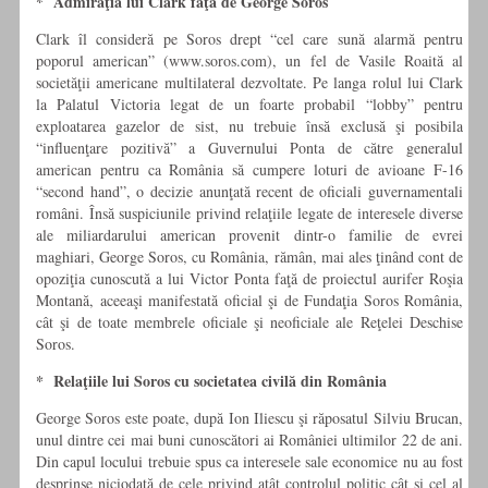
* Admiraţia lui Clark faţă de George Soros
Clark îl consideră pe Soros drept “cel care sună alarmă pentru
poporul american” (www.soros.com), un fel de Vasile Roaită al
societăţii americane multilateral dezvoltate. Pe langa rolul lui Clark
la Palatul Victoria legat de un foarte probabil “lobby” pentru
exploatarea gazelor de sist, nu trebuie însă exclusă şi posibila
“influenţare pozitivă” a Guvernului Ponta de către generalul
american pentru ca România să cumpere loturi de avioane F-16
“second hand”, o decizie anunţată recent de oficiali guvernamentali
români. Însă suspiciunile privind relaţiile legate de interesele diverse
ale miliardarului american provenit dintr-o familie de evrei
maghiari, George Soros, cu România, rămân, mai ales ţinând cont de
opoziţia cunoscută a lui Victor Ponta faţă de proiectul aurifer Roşia
Montană, aceeaşi manifestată oficial şi de Fundaţia Soros România,
cât şi de toate membrele oficiale şi neoficiale ale Reţelei Deschise
Soros.
* Relaţiile lui Soros cu societatea civilă din România
George Soros este poate, după Ion Iliescu şi răposatul Silviu Brucan,
unul dintre cei mai buni cunoscători ai României ultimilor 22 de ani.
Din capul locului trebuie spus ca interesele sale economice nu au fost
desprinse niciodată de cele privind atât controlul politic cât şi cel al