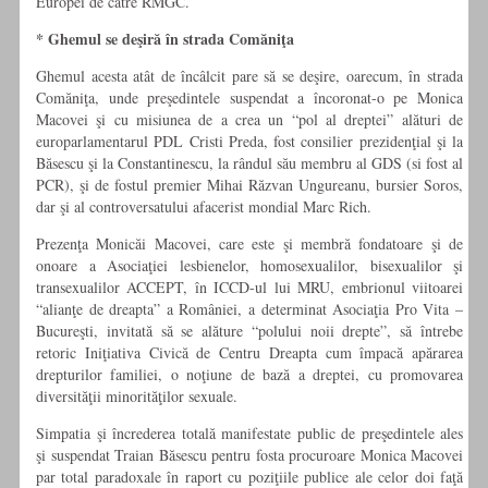
Europei de către RMGC.
*
Ghemul se deşiră în strada Comăniţa
Ghemul acesta atât de încâlcit pare să se deşire, oarecum, în strada
Comăniţa, unde preşedintele suspendat a încoronat-o pe Monica
Macovei şi cu misiunea de a crea un “pol al dreptei” alături de
europarlamentarul PDL Cristi Preda, fost consilier prezidenţial şi la
Băsescu şi la Constantinescu, la rândul său membru al GDS (si fost al
PCR), şi de fostul premier Mihai Răzvan Ungureanu, bursier Soros,
dar şi al controversatului afacerist mondial Marc Rich.
Prezenţa Monicăi Macovei, care este şi membră fondatoare şi de
onoare a Asociaţiei lesbienelor, homosexualilor, bisexualilor şi
transexualilor ACCEPT, în ICCD-ul lui MRU, embrionul viitoarei
“alianţe de dreapta” a României, a determinat Asociaţia Pro Vita –
Bucureşti, invitată să se alăture “polului noii drepte”, să întrebe
retoric Iniţiativa Civică de Centru Dreapta cum împacă apărarea
drepturilor familiei, o noţiune de bază a dreptei, cu promovarea
diversităţii minorităţilor sexuale.
Simpatia şi încrederea totală manifestate public de preşedintele ales
şi suspendat Traian Băsescu pentru fosta procuroare Monica Macovei
par total paradoxale în raport cu poziţiile publice ale celor doi faţă