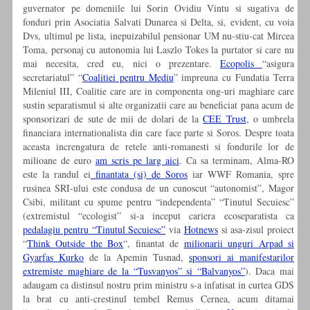
guvernator pe domeniile lui Sorin Ovidiu Vintu si sugativa de
fonduri prin Asociatia Salvati Dunarea si Delta, si, evident, cu voia
Dvs, ultimul pe lista, inepuizabilul pensionar UM nu-stiu-cat Mircea
Toma, personaj cu autonomia lui Laszlo Tokes la purtator si care nu
mai necesita, cred eu, nici o prezentare.
Ecopolis
“asigura
secretariatul” “
Coalitiei pentru Mediu
” impreuna cu Fundatia Terra
Mileniul III, Coalitie care are in componenta ong-uri maghiare care
sustin separatismul si alte organizatii care au beneficiat pana acum de
sponsorizari de sute de mii de dolari de la
CEE Trust
, o umbrela
financiara internationalista din care face parte si Soros. Despre toata
aceasta increngatura de retele anti-romanesti si fondurile lor de
milioane de euro
am scris pe larg aici
. Ca sa terminam, Alma-RO
este la randul ei
finantata (si) de Soros
iar WWF Romania, spre
rusinea SRI-ului este condusa de un cunoscut “autonomist”, Magor
Csibi, militant cu spume pentru “independenta” “Tinutul Secuiesc”
(extremistul “ecologist” si-a inceput cariera ecoseparatista ca
pedalagiu pentru “Tinutul Secuiesc”
via
Hotnews
si asa-zisul proiect
“
Think Outside the Box
“, finantat de
milionarii unguri Arpad si
Gyarfas Kurko
de la Apemin Tusnad,
sponsori ai manifestarilor
extremiste maghiare de la “Tusvanyos” si “Balvanyos”
). Daca mai
adaugam ca distinsul nostru prim ministru s-a infatisat in curtea GDS
la brat cu anti-crestinul tembel Remus Cernea, acum ditamai