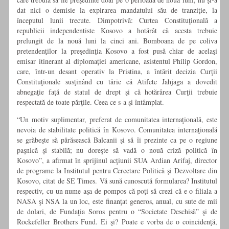
dat nici o demisie la expirarea mandatului său de tranziţie, la
începutul lunii trecute. Dimpotrivă: Curtea Constituţională a
republicii independentiste Kosovo a hotărât că acesta trebuie
prelungit de la nouă luni la cinci ani. Bomboana de pe coliva
pretendenţilor la preşedinţia Kosovo a fost pusă chiar de acelaşi
emisar itinerant al diplomaţiei americane, asistentul Philip Gordon,
care, într-un desant operativ la Pristina, a întărit decizia Curţii
Constituţionale susţinând cu tărie că Atifete Jahjaga a dovedit
abnegaţie faţă de statul de drept şi că hotărârea Curţii trebuie
respectată de toate părţile. Ceea ce s-a şi întâmplat.
“Un motiv suplimentar, preferat de comunitatea internaţională, este
nevoia de stabilitate politică în Kosovo. Comunitatea internaţională
se grăbeşte să părăsească Balcanii şi să îi prezinte ca pe o regiune
paşnică şi stabilă; nu doreşte să vadă o nouă criză politică în
Kosovo”, a afirmat în sprijinul acţiunii SUA Ardian Arifaj, director
de programe la Institutul pentru Cercetare Politică şi Dezvoltare din
Kosovo, citat de SE Times. Vă sună cunoscută formularea? Institutul
respectiv, cu un nume aşa de pompos că poţi să crezi că e o filiala a
NASA şi NSA la un loc, este finanţat generos, anual, cu sute de mii
de dolari, de Fundaţia Soros pentru o “Societate Deschisă” şi de
Rockefeller Brothers Fund. Ei şi? Poate e vorba de o coincidenţă,