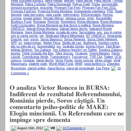
Peter Eckstein Kovacs
,
petre roman
,
petrom
,
Piața Veche
,
Piața Veche – Roșia
Montană
,
Piatra Corbului
,
Piatra Despicată
,
Polyus Gold
,
Ponta
,
pornografie
,
presiuni economice
,
procente
,
Program Fan Fest
,
Program Fan Fest 2011
,
Program FanFest
,
Proiectul Rosia Montana
,
propaganda maghiara
,
PSD
,
Radu
Apostol
,
radu berceanu
,
radu vasile
,
referendum
,
ReGeneration
,
Remus
Cernea
,
renate weber
,
Renate Wever
,
reteaua soros
,
rmgc
,
Rockefeller
Brothers Fund
,
Romania
,
Romcim
,
Rompetrol
,
Rosia Montana
,
Rosia Montana
Gold Corporation
,
Roșia Montană pe linie fizică și politică
,
Rosia Montana
UNESCO
,
Salvati Rosia Montana
,
Salvati Vama Veche
,
Salvatorii Rosiei
Montane
,
Save Rosia Montana
,
scoala de vara
,
Securitatea
,
sex
,
sex in vama
,
sex in vama veche
,
sie
,
Sindicatul Viitorul Mineritului
,
SIT UNESCO
,
Smaranda
Enache
,
son
,
soros
,
Soros Basescu
,
Soros Network
,
Soros Open Network
,
SPP
,
sri
,
statul roman
,
Ștefan Peca
,
Studiu de caz
,
Stufstock
,
Suntem contra
dar nu stim de ce
,
Suspendatul
,
svr
,
Szakáts István
,
Szena Feszt
,
Tăul Brazi
,
tefania Siminon
,
Teo Zabava
,
Teo Zabava (teozbv) on Twitter
,
Teodora Zabava
,
teozbv
,
Think Outside the Box
,
Tibor Kocsis
,
Ticalosie
,
Tinerii Maniosi
,
Tokés
László
,
Transilvania Verde
,
Transparency
,
Tusvanyos
,
TVR Cluj
,
Twitter
,
UCK
,
unesco
,
Ungaria
,
Vama Veche
,
Victor Ponta
,
victor roncea
,
viktor orban
,
Virgil
Magureanu
,
vladimir putin
,
World Wide Fund
,
WWF
,
www.fanfest.ro
,
Zbigniew
Brzezinski
,
ziaristi online
,
Ziarul Bursa
,
ziarul de investigatii
,
Zoe Petre
16
Comments »
O analiza Victor Roncea in BURSA:
Indiferent de rezultatul Referendumului,
România pierde, Soros câştigă. Un
comentariu psiho-politic de MAKE:
Elogiu minciunii. Un Referendum care ne
impinge spre dementa
August 15th, 2012
VR
10 Comments »