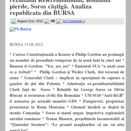
pierde, Soros câştigă. Analiza
republicata din BURSA
August 21st, 2012
VR
16 Comments »
BURSA 15.08.2012
* Curtea Constituţională a Kosovo si Philip Gordon au prelungit
un mandat de presedinte temporar de la nouă luni la cinci ani
*
Basescu si Gordon: ”Yes, yes, yes”
*
Emisarul SUA “a auzit ceea
ce a trebuit”
* Philip Gordon şi Wesley Clark, doi tovarasi de
arme
* Generalul Clark – implicat în operaţiuni de captare a
gazelor de şist din Polonia
* Admiraţia ex-prezidentiabilului
Clark faţă de Soros
* Relaţiile lui George Soros cu Silviu
Brucan si societatea civilă din România
*
UM 0110 “Anti-KGB”
ii urmarea pe actualii membri GDS *
Patapievici, proprietar
protestatar la Rosia Montana
*
Ghemul încâlcit se deşir
ă
în
strada Comaniţa
*
Soros si statul ungar, împotriva exploatării
aurului românesc
* Traian Băsescu, preşedintele incontestabil al
“Ţinutului Secuiesc”: “Le promit maghiarilor că nu voi uita
gestul lor”