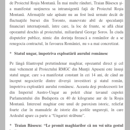
de Proiectul Roşia Montană. În mai multe rânduri, Traian Băsescu şi-
a manifestat susţinerea sa intransigentă faţă de Proiectul Roşia
Montană. Afirmaţiile sale apăsate nu au fost însă urmate decât de
fluctuaţiile bursei din Toronto, manevrate abil de speculanţii
financiari internaţionali, între care, la loc de frunte, se află chiar
opozantul deschis al proiectului, miliardarul George Soros. În ciuda
disputelor publice, nimic din dorinţa firească a românilor de a se
renegocia contractul, în favoarea României, nu s-a mai concretizat.
* Statul ungar, împotriva exploatării aurului românesc
Pe lângă filantropul pretutindenar maghiar, opozantul direct şi cel
mai vehement al Proiectului RMGC din Munţii Apuseni este însuşi
statul ungar, care s-a manifestat constant în cei 14 ani, de când au
început negocierile dintre diverşii investitori şi statul român,
împotriva exploatării aurului românesc. Aceasta deşi predecesorii lor
din Imperiul Austro-Ungar au poleit chiar tavanul cupolei
Parlamentului din Budapesta cu 40 de kilograme aur de la Roşia
Montană. Interesul maghiar este unul de paroxism istoric, reliefat
foarte clar în manualele de istorie din şcolile ungureşti, în care
Ardealul apare ca parte a “Ungariei străbune”.
* Traian Băsescu: “Le promit maghiarilor că nu voi uita gestul