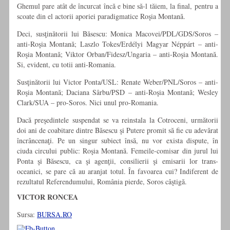
Ghemul pare atât de încurcat încă e bine să-l tăiem, la final, pentru a
scoate din el actorii aporiei paradigmatice Roşia Montană.
Deci, susţinătorii lui Băsescu: Monica Macovei/PDL/GDS/Soros –
anti-Roşia Montană; Laszlo Tokes/Erdélyi Magyar Néppárt – anti-
Roşia Montană; Viktor Orban/Fidesz/Ungaria – anti-Roşia Montană.
Si, evident, cu totii anti-Romania.
Susţinătorii lui Victor Ponta/USL: Renate Weber/PNL/Soros – anti-
Roşia Montană; Daciana Sârbu/PSD – anti-Roşia Montană; Wesley
Clark/SUA – pro-Soros. Nici unul pro-Romania.
Dacă preşedintele suspendat se va reinstala la Cotroceni, următorii
doi ani de coabitare dintre Băsescu şi Putere promit să fie cu adevărat
încrâncenaţi. Pe un singur subiect însă, nu vor exista dispute, în
ciuda circului public: Roşia Montană. Femeile-comisar din jurul lui
Ponta şi Băsescu, ca şi agenţii, consilierii şi emisarii lor trans-
oceanici, se pare că au aranjat totul. În favoarea cui? Indiferent de
rezultatul Referendumului, România pierde, Soros câştigă.
VICTOR RONCEA
Sursa:
BURSA.RO