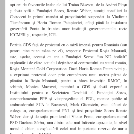
opt ani de favorurile înalte ale lui Traian Băsescu, de la Andrei Pleşu
şi fosta şefă a Fundaţiei Soros, Renate Weber, numiţi consilieri la
Cotroceni în primul mandat al preşedintelui suspendat, la Vladimir
Tismăneanu şi Horia Roman Patapievici, aflaţi până la instalarea
guvernării Ponta în fruntea unor instituţii guvernamentale, recte
ICCMER şi, respectiv, ICR.
Poziţia GDS faţă de proiectul cu o miză imensă pentru România (sau
pentru cine pune mâna pe el), respectiv Proiectul Roşia Montană,
este, aşadar, aceeaşi cu cea a Fundaţiei Soros: “un NU hotărât”
exploatării de către actualul deţinător al contractului cu statul român,
Roşia Montană Gold Corporation. Dacă Horia Roman Patapievici şi-
a exprimat protestul doar prin cumpărarea unui metru pătrat de
pământ la Roşia Montană, pentru a bloca investiţia RMGC, în
schimb, Monica Macovei, membră a GDS şi fostă expertă a
Institutului pentru o Societatea Deschisă al Fundaţiei Soros,
europarlamentar PPE şi vicepreşedinte al PDL, mentor public al
ambasadorului SUA la Bucureşti, Mark Gitenstein, este, alături de
colega sa, europarlamentarul PNL şi fost preşedinte Soros Renate
Weber, dar şi de soţia premierului Victor Ponta, europarlamentarul
PSD Daciana Sârbu, una dintre cele mai înfocate opozante, la nivel
mondial chiar, a exploatării celei mai importante rezerve de aur a