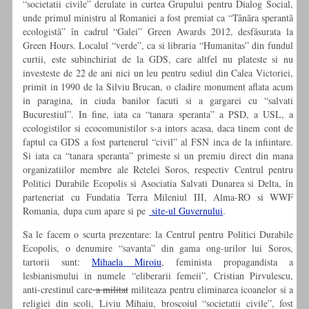
“societatii civile” derulate in curtea Grupului pentru Dialog Social,
unde primul ministru al Romaniei a fost premiat ca “Tânăra sperantă
ecologistă” în cadrul “Galei” Green Awards 2012, desfăsurata la
Green Hours. Localul “verde”, ca si libraria “Humanitas” din fundul
curtii, este subinchiriat de la GDS, care altfel nu plateste si nu
investeste de 22 de ani nici un leu pentru sediul din Calea Victoriei,
primit in 1990 de la Silviu Brucan, o cladire monument aflata acum
in paragina, in ciuda banilor facuti si a gargarei cu “salvati
Bucurestiul”. In fine, iata ca “tanara speranta” a PSD, a USL, a
ecologistilor si ecocomunistilor s-a intors acasa, daca tinem cont de
faptul ca GDS a fost partenerul “civil” al FSN inca de la infiintare.
Si iata ca “tanara speranta” primeste si un premiu direct din mana
organizatiilor membre ale Retelei Soros, respectiv Centrul pentru
Politici Durabile Ecopolis si Asociatia Salvati Dunarea si Delta, în
parteneriat cu Fundatia Terra Mileniul III, Alma-RO si WWF
Romania, dupa cum apare si pe
site-ul Guvernului
.
Sa le facem o scurta prezentare: la Centrul pentru Politici Durabile
Ecopolis, o denumire “savanta” din gama ong-urilor lui Soros,
tartorii sunt:
Mihaela Miroiu
, feminista propagandista a
lesbianismului in numele “eliberarii femeii”, Cristian Pirvulescu,
anti-crestinul care
a militat
militeaza pentru eliminarea icoanelor si a
religiei din scoli, Liviu Mihaiu, broscoiul “societatii civile”, fost