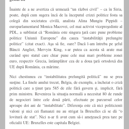
Înainte de a ne avertiza că urmează “un război civil” – ca în Siria,
poate, după cum sugera încă de la începutul crizei politice fosta sa
colegă din societatea civilă, analista Alina Mungiu Pippidi –
europarlamentarul Monica Macovei, cel mai activist vicepreşedinte al
PDL, a subliniat că “România este singura ţară care pune probleme
politice Uniunii Europene” din cauza “instabilităţii prelungite
politice” (citat exact). Aşa să fie, oare? Dacă l-am întreba pe şeful
Băncii Angliei, Mervyin King, s-ar putea ca acesta să arate mai
curând spre statul care chiar pune cele mai mari probleme zonei
euro, respectiv Grecia, întâmplător cea de a doua ţară ortodoxă din
UE după România, ca mărime.
Nici chestiunea cu “instabilitatea prelungită politică” nu se prea
susţine. La finele anului trecut, Belgia, de exemplu, a încheiat o criză
politică care a ţinut ţara 585 de zile fără guvern şi, implicit, fără
prim ministru. Revenirea la situaţia normală a necesitat 80 de runde
de negocieri între cele două părti, efectuate pe parcursul celor
aproape doi ani de “instabilitate”. Diferenţa este că nici politicienii
valoni şi nici cei flamanzi nu au strigat la Bruxelles că se dă “o
lovitură de stat”. Nici n-ar fi avut cum să-i ameţească prea tare pe
oficialii UE: Bruxelles este capitala Belgiei.