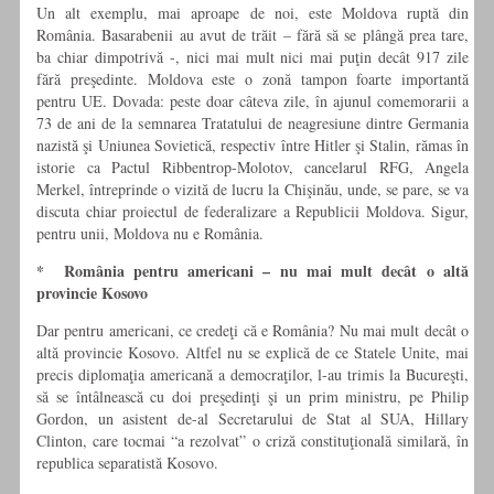
Un alt exemplu, mai aproape de noi, este Moldova ruptă din
România. Basarabenii au avut de trăit – fără să se plângă prea tare,
ba chiar dimpotrivă -, nici mai mult nici mai puţin decât 917 zile
fără preşedinte. Moldova este o zonă tampon foarte importantă
pentru UE. Dovada: peste doar câteva zile, în ajunul comemorarii a
73 de ani de la semnarea Tratatului de neagresiune dintre Germania
nazistă şi Uniunea Sovietică, respectiv între Hitler şi Stalin, rămas în
istorie ca Pactul Ribbentrop-Molotov, cancelarul RFG, Angela
Merkel, întreprinde o vizită de lucru la Chişinău, unde, se pare, se va
discuta chiar proiectul de federalizare a Republicii Moldova. Sigur,
pentru unii, Moldova nu e România.
* România pentru americani – nu mai mult decât o altă
provincie Kosovo
Dar pentru americani, ce credeţi că e România? Nu mai mult decât o
altă provincie Kosovo. Altfel nu se explică de ce Statele Unite, mai
precis diplomaţia americană a democraţilor, l-au trimis la Bucureşti,
să se întâlnească cu doi preşedinţi şi un prim ministru, pe Philip
Gordon, un asistent de-al Secretarului de Stat al SUA, Hillary
Clinton, care tocmai “a rezolvat” o criză constituţională similară, în
republica separatistă Kosovo.