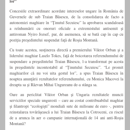
lor”
Concesiile extraordinare acordate intereselor ungare în România de
Guvernele de sub Traian Băsescu, de la consolidarea de facto a
autonomiei maghiare în “Ţinutul Secuiesc” la aprobarea scandaloasă
a reînhumării cu onoruri oficiale a extremistului antisemit şi
antiroman Nyiro Jozsef, par, de asemenea, să se bată cap în cap cu
poziţia preşedintelui suspendat faţă de Roşia Montană.
Cu toate acestea, susţinerea directă a premierului Viktor Orban şi a
liderului maghiar Laszlo Tokes, faţă de boicotarea referendumului de
suspendare a preşedintelui Traian Băsescu, l-a transformat pe acesta
în preşedintele incontestabil al “Ţinutului Secuiesc”. “Le promit
maghiarilor că nu voi uita gestul lor”, a spus Traian Băsescu în
noaptea anunţării rezultatelor referendumului, cu Monica Macovei la
dreapta sa şi Răzvan Mihai Ungureanu de-a stânga sa.
Oare au periclitat Viktor Orban şi Ungaria rezultatele muncii
serviciilor speciale unguresti – care au costat contribuabilul maghiar
şi filantropi “ecologişti” mondiali sute de milioane de euro -, pentru
reinstalarea tovărăşească a lui Traian Băsescu la Cotroceni, cu riscul
de a arunca în aer o campanie internaţională de 14 ani anti-Roşia
Montană?