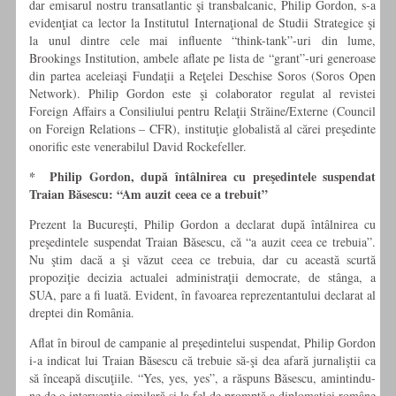
dar emisarul nostru transatlantic şi transbalcanic, Philip Gordon, s-a
evidenţiat ca lector la Institutul Internaţional de Studii Strategice şi
la unul dintre cele mai influente “think-tank”-uri din lume,
Brookings Institution, ambele aflate pe lista de “grant”-uri generoase
din partea aceleiaşi Fundaţii a Reţelei Deschise Soros (Soros Open
Network). Philip Gordon este şi colaborator regulat al revistei
Foreign Affairs a Consiliului pentru Relaţii Străine/Externe (Council
on Foreign Relations – CFR), instituţie globalistă al cărei preşedinte
onorific este venerabilul David Rockefeller.
* Philip Gordon, după întâlnirea cu preşedintele suspendat
Traian Băsescu: “Am auzit ceea ce a trebuit”
Prezent la Bucureşti, Philip Gordon a declarat după întâlnirea cu
preşedintele suspendat Traian Băsescu, că “a auzit ceea ce trebuia”.
Nu ştim dacă a şi văzut ceea ce trebuia, dar cu această scurtă
propoziţie decizia actualei administraţii democrate, de stânga, a
SUA, pare a fi luată. Evident, în favoarea reprezentantului declarat al
dreptei din România.
Aflat în biroul de campanie al preşedintelui suspendat, Philip Gordon
i-a indicat lui Traian Băsescu că trebuie să-şi dea afară jurnaliştii ca
să înceapă discuţiile. “Yes, yes, yes”, a răspuns Băsescu, amintindu-
ne de o intervenţie similară şi la fel de promptă a diplomaţiei române