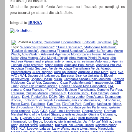
Nu discuţi cu buştenii.
Minciunile perechii Ponta-Antonescu nu-i încurcă pe nemţi şi nu
prea încurcă pe nimeni din străinătate.
BURSA
Integral in
Posted in
Analize
,
Colimatorul
,
Documentare
,
Editoriale
,
Top News
Tags:
"autonomia transilvaniei"
,
"Tinutul Secuiesc"
,
“Autonomia Ardealului”
,
”Rasism de mediu”
,
„Autonomia Ţinutului Secuiesc”
,
Academia Romana
,
Active
Watch
,
ActiveWatch
,
Adevarul
,
Agentia de Monitorizare a Presei
,
Alburnus
Maior
,
Alina Mungiu
,
Alina Mungiu Pippidi
,
Alina Mungiu Pippidi Plugaru
,
alro
,
Andreea Vălean
,
andrei plesu
,
anti-romania
,
anticrestinism
,
Antonescu
,
Apemin
Tusnad
,
Ariile protejate
,
Arpad Kurko
,
Asociația Eco Ruralis
,
Asociatia Pro Vita
,
Asociaţia Ţinutul Secuiesc Verde
,
Asociaţia Transilvania Verde
,
Atlantic
Philanthropies
,
Aurel Rogojan
,
Aurul Apusenilor
,
Aurul de la Baia Mare
,
AVH
,
avo
,
AVO / AVH
,
Baconschi
,
balvanyos
,
Basescu
,
Biserica Unitariană
,
Blogul
ActiveWatch
,
Bogdan Hossu
,
bursa
,
Campania Salvati Rosia Montana
,
Carmen
Moldovan
,
Cartel Alfa
,
Catavencu
,
Cazul Roșia Montană în mass-media
,
CEE
Trust
,
centrul de resurse juridice
,
Charles Stewart Mott Foundation
,
CIA
,
cianura
,
Ciura Francisc (Feri)
,
Clubul Ecologic Transilvania
,
Come to FanFest
,
cretinism
,
Cristina Moraru
,
Cristina Raț
,
Daciana Sarbu
,
Dan Cișmaș
,
daniel
daianu
,
David Rockefeller
,
DGIA
,
DIA
,
dilema veche
,
Dino Asanaj
,
Dramacum
,
droguri
,
Ecologism
,
ecologisti
,
EcoRuralis
,
emil constantinescu
,
Eniko Vincze
,
Eugen David
,
Facebook
,
Fan Fest
,
Fân Fun Park
,
FanFest
,
fanfest.ro
,
fidesz
,
Ford Foundation
,
FSB
,
Fundația Desire
,
Fundatia pentru Parteneriat
,
galeriile
daco-romane
,
GAS
,
GDS
,
GDS - noul komintern
,
George Soros
,
German
Marshall Fund of the United States
,
gherile ecologiste
,
Gianina Cărbunariu
,
GRU
,
Gyarfas Kurko
,
Hossu
,
Hotnews
,
ICCD
,
idiotii folositori
,
InfOMG
,
informatori
,
Ion Iliescu
,
Ipocrizie
,
istoria mineritului
,
Jan “Honza” Malina
,
Janos
Ader
,
József Nyírő
,
kamikaze
,
KazakhGold Group Limited
,
kelemen hunor
,
KGB
,
KLA
,
kosovo
,
Lafarge
,
Larry Watts
,
laszlo tokes
,
lenin
,
Macedonia
,