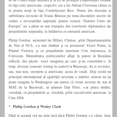
în faţa celei americane, respectiv cea a lui Adrian Cioroianu rămas ca
la poarta nouă în faţa Condoleezzei Rice. Nimic din discreţia şi
subtilitatea invocate de Traian Băsescu pe tema discuţiilor secrete de
cedare a suveranităţii naţionale pentru crearea “Statelor Unite ale
Europei” nu a părut să mai transpire din resorturile diplomatice ale
preşedintelui suspendat, la întâlnirea cu emisarul american.
Philip Gordon, asistentul lui Hillary Clinton, şeful Departamentului
de Stat al SUA, s-a mai întâlnit şi cu premierul Victor Ponta, la
Palatul Victoria, şi cu preşedintele interimar Crin Antonescu, la
Cotroceni. Mentalitatea politicienilor aflaţi la putere în România
reflectă, din păcate, exact imaginea pe care şi-au consolidat-o, în
timp, diverşii comisari trimişi în control la Bucureşti, fie ei sovietici,
sau, mai nou, europeni şi americani: aceea de vasali. Deşi există un
principiu internaţional al egalităţii suverane a statelor, nimeni nu îşi
poate imagina la Washington sau aiurea că vreun secretar de stat al
MAE de la Bucureşti, să spunem Dan Petre, s-ar putea întâlni,
vreodată, cu preşedintele şi, totodată, şeful executivului american, la
Casa Albă.
* Philip Gordon şi Wesley Clark
Până la această oră nu ştim încă dacă Philip Gordon s-a văzut, însă,