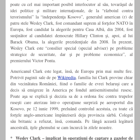
poate cu cel mai important posibil interlocutor al său, tovarăşul de
idei politice şi militare internaţionale, de la “războiul contra
terorismului” la “independenţa Kosovo”, generalul american (r) de
patru stele Wesley Clark, fost comandant suprem al forţelor NATO în
Europa, fost candidat la alegerile pentru Casa Albă, din 2004, fost
susţinător al candidatei democrate Hillary Clinton şi, apoi, al lui
Barack Obama, la alegerile prezidenţiale din 2008. În prezent,
Wesley Clark este “consilier special (special adviser) pe probleme
strategice de securitate, dar şi pe probleme economice”, al
premierului Victor Ponta.
Americanul Clark este legat, însă, de Europa prin mai multe fire.
Potrivit paginii sale de pe
Wikipedia
, familia lui Clark provine chiar
din vecinătatea României, fiind o familie de evrei belaruşi care a
decis să emigreze în America pe fondul antisemitismului rusesc.
Poate aşa se explică şi decizia sa de a ordona foc contra trupelor
ruseşti care aterizau într-o operaţiune surpriză pe aeroportul din
Kosovo, pe 12 iunie 1999, preluând controlul acestuia, cu toate că
forţele anglo-americane împânziseră deja provincia sârbă. Colegul
său britanic a refuzat, însă, comanda. Pe lângă această legătură
ancestrală, iţele ghemului se cam încurcă în zilele noastre.
* Wesley Clark – implicat în operaţiuni de captare a gazelor de