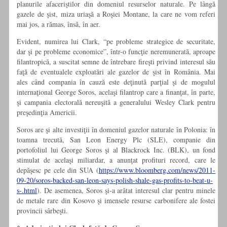
planurile afaceriştilor din domeniul resurselor naturale. Pe lângă
gazele de şist, miza uriaşă a Roşiei Montane, la care ne vom referi
mai jos, a rămas, însă, în aer.
Evident, numirea lui Clark, “pe probleme strategice de securitate,
dar şi pe probleme economice”, într-o funcţie neremunerată, aproape
filantropică, a suscitat semne de întrebare fireşti privind interesul său
faţă de eventualele exploatări ale gazelor de şist în România. Mai
ales când compania în cauză este deţinută parţial şi de mogulul
internaţional George Soros, acelaşi filantrop care a finanţat, în parte,
şi campania electorală nereuşită a generalului Wesley Clark pentru
preşedinţia Americii.
Soros are şi alte investiţii în domeniul gazelor naturale în Polonia: în
toamna trecută, San Leon Energy Plc (SLE), companie din
portofoliul lui George Soros şi al Blackrock Inc. (BLK), un fond
stimulat de acelaşi miliardar, a anunţat profituri record, care le
depăşesc pe cele din SUA (
https://www.bloomberg.com/news/2011-
09-20/soros-backed-san-leon-says-polish-shale-gas-profits-to-beat-u-
s-.html
). De asemenea, Soros şi-a arătat interesul clar pentru minele
de metale rare din Kosovo şi imensele resurse carbonifere ale fostei
provincii sârbeşti.