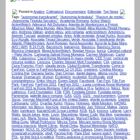
Posted in
Analize
,
Colimatorul
,
Documentare
,
Editoriale
,
Top News
Tags:
"autonomia transilvaniei"
,
“Autonomia Ardealului”
,
”Rasism de mediu”
,
„Autonomia Ţinutului Secuiesc”
,
Academia Romana
,
Active Watch
,
ActiveWatch
,
Adevarul
,
Adi Dohotaru
,
Agentia de Monitorizare a Presei
,
Alburnus Maior
,
Alina Mungiu
,
Alina Mungiu Pippidi
,
Alina Mungiu Pippidi Plugaru
,
alro
,
Andreea Vălean
,
andrei plesu
,
anti-romania
,
anticrestinism
,
Antonescu
,
Apemin Tusnad
,
apologet ortodox
,
Aries
,
Ariile protejate
,
Arpad Kurko
,
Asociația
Eco Ruralis
,
Asociaţia Ţinutul Secuiesc Verde
,
Asociaţia Transilvania Verde
,
Atlantic Philanthropies
,
Aurel Rogojan
,
Aurul Apusenilor
,
Aurul de la Baia Mare
,
AVO / AVH
,
B 24 FUN
,
Baconschi
,
balvanyos
,
Basescu
,
Basescu Soros
,
Biserica Unitariană
,
Blogul ActiveWatch
,
Bogdan Hossu
,
bursa
,
Căminul cultural
– Piața Veche
,
Campania Salvati Rosia Montana
,
Carmen Moldovan
,
Cartel
Alfa
,
Catavencu
,
Cazul Roșia Montană în mass-media
,
CEE Trust
,
centrul de
resurse juridice
,
Cenzura
,
Charles Stewart Mott Foundation
,
CIA
,
cianura
,
Ciura Francisc (Feri)
,
claudiu tarziu
,
Clubul Ecologic Transilvania
,
Come to
FanFest
,
Come to FanFest August 12-14 2011
,
cretinism
,
Cristina Moraru
,
Cristina Raț
,
Daciana Sarbu
,
Dan Cișmaș
,
daniel daianu
,
dilema veche
,
Dino
Asanaj
,
Dramacum
,
droguri
,
Ecologism
,
ecologisti
,
EcoRuralis
,
emil
constantinescu
,
Eniko Vincze
,
Eugen David
,
Facebook
,
Fan Fest
,
Fân Fun
Park
,
FanFest
,
FanFest 2011
,
FanFest 2011 – Lupta continua Rosia Montana!
,
FanFest 2011 la Rosia Montana
,
FânFest ediţia a VI-a
,
fanfest.ro
,
fidesz
,
florin
calinescu
,
Ford Foundation
,
FSB
,
FSN
,
Fundația Desire
,
Fundatia pentru
Parteneriat
,
galeriile daco-romane
,
GAS
,
GDS
,
GDS - noul komintern
,
George
Soros
,
German Marshall Fund of the United States
,
gherile ecologiste
,
Gianina
Cărbunariu
,
GRU
,
Gyarfas Kurko
,
Hossu
,
Hotnews
,
idiotii folositori
,
InfOMG
,
informator
,
Ion Iliescu
,
Ipocrizie
,
istoria mineritului
,
Jan “Honza” Malina
,
Janos
Ader
,
kamikaze
,
KazakhGold Group Limited
,
KGB
,
KLA
,
kosovo
,
Lafarge
,
Larry
Watts
,
laszlo tokes
,
lenin
,
Lovin
,
Macedonia
,
Magor Csibi
,
Mai Bine
,
manipulare
,
marc rich
,
Maria Teresa
,
Marius Ghilezan
,
Marşul Fânfest
,
marxism-leninism
,
Mihai Goțiu
,
Mihail Prokhorov
,
Mircea Toma
,
Mişcare pentru Roşia Montană
,
monica macovei
,
Munții Cârnic
,
Muntii Orlea
,
Muzeul Mineritului
,
NATO
,
Neppart
,
NOUL EL DORADO
,
nudism
,
Oana Zabava
,
Open Society Institute
,
organizatii ecologiste
,
otpdl
,
Pacepa Kgb
,
Papp Elod
,
pasive watch
,
Patapievici
,
PDL
,
pe linie fizică și politică
,
Pentru apărarea şi promovarea Roşia Montană
,