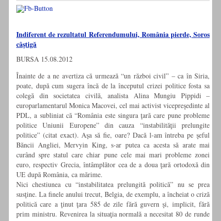
Indiferent de rezultatul Referendumului, România pierde, Soros
câştigă
BURSA 15.08.2012
Înainte de a ne avertiza că urmează “un război civil” – ca în Siria,
poate, după cum sugera încă de la începutul crizei politice fosta sa
colegă din societatea civilă, analista Alina Mungiu Pippidi –
europarlamentarul Monica Macovei, cel mai activist vicepreşedinte al
PDL, a subliniat că “România este singura ţară care pune probleme
politice Uniunii Europene” din cauza “instabilităţii prelungite
politice” (citat exact). Aşa să fie, oare? Dacă l-am întreba pe şeful
Băncii Angliei, Mervyin King, s-ar putea ca acesta să arate mai
curând spre statul care chiar pune cele mai mari probleme zonei
euro, respectiv Grecia, întâmplător cea de a doua ţară ortodoxă din
UE după România, ca mărime.
Nici chestiunea cu “instabilitatea prelungită politică” nu se prea
susţine. La finele anului trecut, Belgia, de exemplu, a încheiat o criză
politică care a ţinut ţara 585 de zile fără guvern şi, implicit, fără
prim ministru. Revenirea la situaţia normală a necesitat 80 de runde