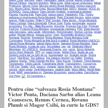
Magor Csibi
,
Mai Bine
,
make
,
manipulare
,
Maria Teresa
,
Marius Ghilezan
,
Marşul Fânfest
,
marxism-leninism
,
Mihai Goțiu
,
mihai razvan ungureanu
,
Mihail
Prokhorov
,
Mircea Toma
,
Mişcare pentru Roşia Montană
,
monica macovei
,
mru
,
Munții Cârnic
,
Muntii Orlea
,
Muzeul Mineritului
,
NATO
,
Neppart
,
NOUL EL
DORADO
,
Oana Zabava
,
Open Society Institute
,
organizatii ecologiste
,
Pacepa
,
Pacepa Kgb
,
Papp Elod
,
pasive watch
,
Patapievici
,
PDL
,
Pentru
apărarea şi promovarea Roşia Montană
,
Peter Eckstein Kovacs
,
petre roman
,
petrom
,
Philip Gordon
,
Philip H "Phil" Gordon
,
Piața Veche – Roșia Montană
,
Piatra Corbului
,
Piatra Despicată
,
Polyus Gold
,
Ponta
,
pornografie
,
presiuni
economice
,
Pro Vita – filiala București
,
procente
,
Program Fan Fest
,
Program
FanFest
,
Proiectul Rosia Montana
,
propaganda maghiara
,
PSD
,
Radu Apostol
,
radu berceanu
,
radu vasile
,
referendum
,
ReGeneration
,
Remus Cernea
,
renate
weber
,
Renate Wever
,
reteaua soros
,
rmgc
,
Rockefeller Brothers Fund
,
Romania
,
Romcim
,
Rompetrol
,
Rosia Montana
,
Rosia Montana Gold
Corporation
,
Roșia Montană pe linie fizică și politică
,
Rosia Montana UNESCO
,
Salvati Rosia Montana
,
Salvati Vama Veche
,
Salvatorii Rosiei Montane
,
Save
Rosia Montana
,
scoala de vara
,
Securitatea
,
sex
,
sie
,
Sindicatul Viitorul
Mineritului
,
SIT UNESCO
,
Smaranda Enache
,
son
,
soros
,
Soros Network
,
Soros Open Network
,
SPP
,
sri
,
statul roman
,
Ștefan Peca
,
Studiu de caz
,
Suntem contra dar nu stim de ce
,
Suspendatul
,
svr
,
Szakáts István
,
Szena
Feszt
,
Tăul Brazi
,
Teo Zabava
,
Teo Zabava (teozbv) on Twitter
,
Teodora
Zabava
,
teozbv
,
Think Outside the Box
,
Tibor Kocsis
,
Ticalosie
,
Tinerii Maniosi
,
Tismaneanu
,
Tokés László
,
Transilvania Verde
,
Transparency
,
Tusvanyos
,
TVR Cluj
,
Twitter
,
UCK
,
unesco
,
Ungaria
,
Vama Veche
,
Victor Ponta
,
victor
roncea
,
viktor orban
,
Virgil Magureanu
,
vladimir putin
,
Wass Albert
,
World Wide
Fund
,
WWF
,
www.fanfest.ro
,
Zbigniew Brzezinski
,
ziaristi online
,
Ziarul Bursa
,
Zoe Petre
10 Comments »
Pentru cine “salveaza Rosia Montana”
Victor Ponta, Daciana Sarbu alias Leana
Ceausescu, Remus Cernea, Rovana
Plumb si Magor Csibi, in curte la GDS?