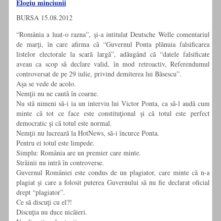
Elogiu minciunii
BURSA 15.08.2012
“România a luat-o razna”, şi-a intitulat Deutsche Welle comentariul
de marţi, în care afirma că “Guvernul Ponta plănuia falsificarea
listelor electorale la scară largă”, adăugând că “datele falsificate
aveau ca scop să declare valid, în mod retroactiv, Referendumul
controversat de pe 29 iulie, privind demiterea lui Băsescu”.
Aşa se vede de acolo.
Nemţii nu ne caută în coarne.
Nu stă nimeni să-i ia un interviu lui Victor Ponta, ca să-l audă cum
minte că tot ce face este constituţional şi că totul este perfect
democratic şi că totul este normal.
Nemţii nu lucrează la HotNews, să-i încurce Ponta.
Pentru ei totul este limpede.
Simplu: România are un premier care minte.
Străinii nu intră în controverse.
Guvernul României este condus de un plagiator, care minte că n-a
plagiat şi care a folosit puterea Guvernului să nu fie declarat oficial
drept “plagiator”.
Ce să discuţi cu el?!
Discuţia nu duce nicăieri.