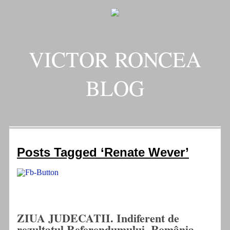
VICTOR RONCEA
BLOG
„ADEVARUL RAMANE, ORICARE AR FI SOARTA SLUJITORILOR SAI" – GH.
I. B.
Posts Tagged ‘Renate Wever’
ZIUA JUDECATII. Indiferent de
rezultatul Referendumului, România