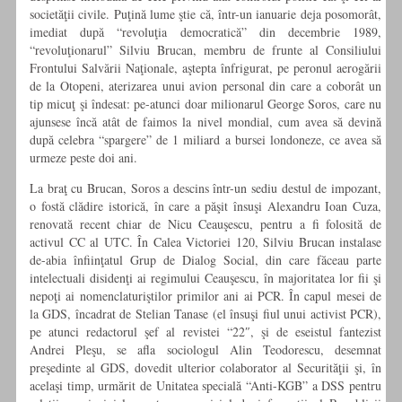
societăţii civile. Puţină lume ştie că, într-un ianuarie deja posomorât,
imediat după “revoluţia democratică” din decembrie 1989,
“revoluţionarul” Silviu Brucan, membru de frunte al Consiliului
Frontului Salvării Naţionale, aştepta înfrigurat, pe peronul aerogării
de la Otopeni, aterizarea unui avion personal din care a coborât un
tip micuţ şi îndesat: pe-atunci doar milionarul George Soros, care nu
ajunsese încă atât de faimos la nivel mondial, cum avea să devină
după celebra “spargere” de 1 miliard a bursei londoneze, ce avea să
urmeze peste doi ani.
La braţ cu Brucan, Soros a descins într-un sediu destul de impozant,
o fostă clădire istorică, în care a păşit însuşi Alexandru Ioan Cuza,
renovată recent chiar de Nicu Ceauşescu, pentru a fi folosită de
activul CC al UTC. În Calea Victoriei 120, Silviu Brucan instalase
de-abia înfiinţatul Grup de Dialog Social, din care făceau parte
intelectuali disidenţi ai regimului Ceauşescu, în majoritatea lor fii şi
nepoţi ai nomenclaturiştilor primilor ani ai PCR. În capul mesei de
la GDS, încadrat de Stelian Tanase (el însuşi fiul unui activist PCR),
pe atunci redactorul şef al revistei “22″, şi de eseistul fantezist
Andrei Pleşu, se afla sociologul Alin Teodorescu, desemnat
preşedinte al GDS, dovedit ulterior colaborator al Securităţii şi, în
acelaşi timp, urmărit de Unitatea specială “Anti-KGB” a DSS pentru