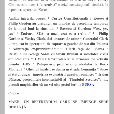
Clinton, care tocmai “a rezolvat” o criză constituţională similară, în
republica separatistă Kosovo.
* Curtea Constituţională a Kosovo si
Analiza integrala despre:
Philip Gordon au prelungit un mandat de presedinte temporar
de la nouă luni la cinci ani
* Basescu si Gordon: “Yes, yes,
yes”
*
Emisarul SUA “a auzit ceea ce a trebuit”
* Philip
Gordon şi Wesley Clark, doi tovarasi de arme
* Generalul Clark
– implicat în operaţiuni de captare a gazelor de şist din Polonia
* Admiraţia ex-prezidentiabilului Clark faţă de Soros
*
Relaţiile lui George Soros cu Silviu Brucan si societatea civilă
din România
*
UM 0110 “Anti-KGB” ii urmarea pe actualii
membri GDS *
Patapievici, proprietar protestatar la Rosia
Montana
*
Ghemul încâlcit se deşir
ă
în strada Comaniţa
*
Soros
si statul ungar, împotriva exploatării aurului românesc
* Traian
Băsescu, preşedintele incontestabil al “Ţinutului Secuiesc”: “Le
promit maghiarilor că nu voi uita gestul lor”
BURSA
in
Cititi si
MAKE: UN REFERENDUM CARE NE ÎMPINGE SPRE
DEMENŢĂ