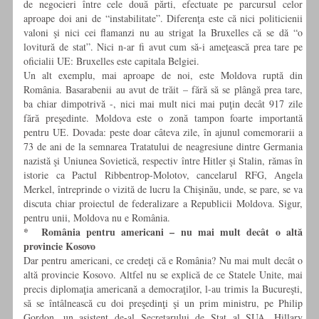
de negocieri între cele două părti, efectuate pe parcursul celor
aproape doi ani de “instabilitate”. Diferenţa este că nici politicienii
valoni şi nici cei flamanzi nu au strigat la Bruxelles că se dă “o
lovitură de stat”. Nici n-ar fi avut cum să-i ameţească prea tare pe
oficialii UE: Bruxelles este capitala Belgiei.
Un alt exemplu, mai aproape de noi, este Moldova ruptă din
România. Basarabenii au avut de trăit – fără să se plângă prea tare,
ba chiar dimpotrivă -, nici mai mult nici mai puţin decât 917 zile
fără preşedinte. Moldova este o zonă tampon foarte importantă
pentru UE. Dovada: peste doar câteva zile, în ajunul comemorarii a
73 de ani de la semnarea Tratatului de neagresiune dintre Germania
nazistă şi Uniunea Sovietică, respectiv între Hitler şi Stalin, rămas în
istorie ca Pactul Ribbentrop-Molotov, cancelarul RFG, Angela
Merkel, întreprinde o vizită de lucru la Chişinău, unde, se pare, se va
discuta chiar proiectul de federalizare a Republicii Moldova. Sigur,
pentru unii, Moldova nu e România.
* România pentru americani – nu mai mult decât o altă
provincie Kosovo
Dar pentru americani, ce credeţi că e România? Nu mai mult decât o
altă provincie Kosovo. Altfel nu se explică de ce Statele Unite, mai
precis diplomaţia americană a democraţilor, l-au trimis la Bucureşti,
să se întâlnească cu doi preşedinţi şi un prim ministru, pe Philip
Gordon, un asistent de-al Secretarului de Stat al SUA, Hillary