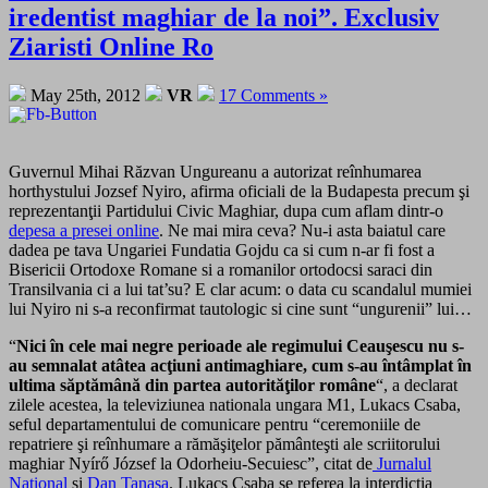
iredentist maghiar de la noi”. Exclusiv
Ziaristi Online Ro
May 25th, 2012
VR
17 Comments »
Guvernul Mihai Răzvan Ungureanu a autorizat reînhumarea
horthystului Jozsef Nyiro, afirma oficiali de la Budapesta precum şi
reprezentanţii Partidului Civic Maghiar, dupa cum aflam dintr-o
depesa a presei online
. Ne mai mira ceva? Nu-i asta baiatul care
dadea pe tava Ungariei Fundatia Gojdu ca si cum n-ar fi fost a
Bisericii Ortodoxe Romane si a romanilor ortodocsi saraci din
Transilvania ci a lui tat’su? E clar acum: o data cu scandalul mumiei
lui Nyiro ni s-a reconfirmat tautologic si cine sunt “ungurenii” lui…
“
Nici în cele mai negre perioade ale regimului Ceauşescu nu s-
au semnalat atâtea acţiuni antimaghiare, cum s-au întâmplat în
ultima săptămână din partea autorităţilor române
“, a declarat
zilele acestea, la televiziunea nationala ungara M1, Lukacs Csaba,
seful departamentului de comunicare pentru “ceremoniile de
repatriere şi reînhumare a rămăşiţelor pământeşti ale scriitorului
maghiar Nyírő József la Odorheiu-Secuiesc”, citat de
Jurnalul
National
si
Dan Tanasa
. Lukacs Csaba se referea la interdictia