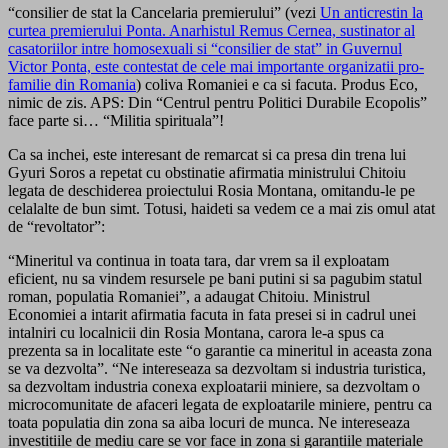
“consilier de stat la Cancelaria premierului” (vezi
Un anticrestin la
curtea premierului Ponta. Anarhistul Remus Cernea, sustinator al
casatoriilor intre homosexuali si “consilier de stat” in Guvernul
Victor Ponta, este contestat de cele mai importante organizatii pro-
familie din Romania
) coliva Romaniei e ca si facuta. Produs Eco,
nimic de zis. APS: Din “Centrul pentru Politici Durabile Ecopolis”
face parte si… “Militia spirituala”!
Ca sa inchei, este interesant de remarcat si ca presa din trena lui
Gyuri Soros a repetat cu obstinatie afirmatia ministrului Chitoiu
legata de deschiderea proiectului Rosia Montana, omitandu-le pe
celalalte de bun simt. Totusi, haideti sa vedem ce a mai zis omul atat
de “revoltator”:
“Mineritul va continua in toata tara, dar vrem sa il exploatam
eficient, nu sa vindem resursele pe bani putini si sa pagubim statul
roman, populatia Romaniei”, a adaugat Chitoiu. Ministrul
Economiei a intarit afirmatia facuta in fata presei si in cadrul unei
intalniri cu localnicii din Rosia Montana, carora le-a spus ca
prezenta sa in localitate este “o garantie ca mineritul in aceasta zona
se va dezvolta”. “Ne intereseaza sa dezvoltam si industria turistica,
sa dezvoltam industria conexa exploatarii miniere, sa dezvoltam o
microcomunitate de afaceri legata de exploatarile miniere, pentru ca
toata populatia din zona sa aiba locuri de munca. Ne intereseaza
investitiile de mediu care se vor face in zona si garantiile materiale