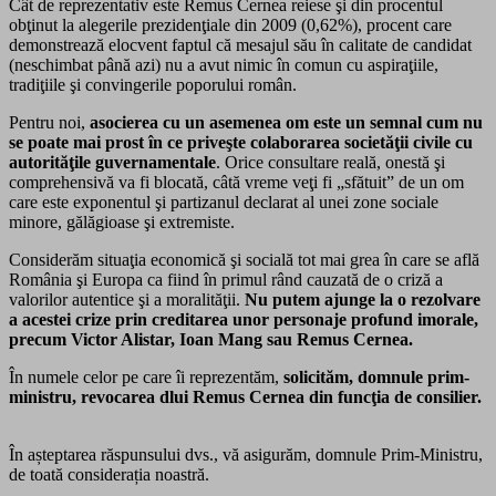
Cât de reprezentativ este Remus Cernea reiese şi din procentul
obţinut la alegerile prezidenţiale din 2009 (0,62%), procent care
demonstrează elocvent faptul că mesajul său în calitate de candidat
(neschimbat până azi) nu a avut nimic în comun cu aspiraţiile,
tradiţiile şi convingerile poporului român.
Pentru noi,
asocierea cu un asemenea om este un semnal cum nu
se poate mai prost în ce priveşte colaborarea societăţii civile cu
autorităţile guvernamentale
. Orice consultare reală, onestă şi
comprehensivă va fi blocată, câtă vreme veţi fi „sfătuit” de un om
care este exponentul şi partizanul declarat al unei zone sociale
minore, gălăgioase şi extremiste.
Considerăm situaţia economică şi socială tot mai grea în care se află
România şi Europa ca fiind în primul rând cauzată de o criză a
valorilor autentice şi a moralităţii.
Nu putem ajunge la o rezolvare
a acestei crize prin creditarea unor personaje profund imorale,
precum Victor Alistar, Ioan Mang sau Remus Cernea.
În numele celor pe care îi reprezentăm,
solicităm, domnule prim-
ministru, revocarea dlui Remus Cernea din funcţia de consilier.
În așteptarea răspunsului dvs., vă asigurăm, domnule Prim-Ministru,
de toată considerația noastră.