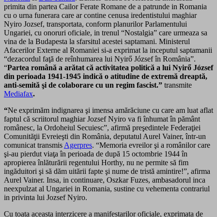
primita din partea Cailor Ferate Romane de a patrunde in Romania
cu o urna funerara care ar contine cenusa iredentistului maghiar
Nyiro Jozsef, transportata, conform planurilor Parlamentului
Ungariei, cu onoruri oficiale, in trenul “Nostalgia” care urmeaza sa
vina de la Budapesta la sfarsitul acestei saptamani. Ministerul
Afacerilor Externe al Romaniei si-a exprimat la inceputul saptamanii
“dezacordul faţă de reînhumarea lui Nyirő József în România”.
“
Partea română a arătat că activitatea politică a lui Nyirő József
din perioada 1941-1945 indică o atitudine de extremă dreaptă,
anti-semită şi de colaborare cu un regim fascist.”
transmite
Mediafax
.
“
Ne exprimăm indignarea şi imensa amărăciune cu care am luat aflat
faptul că scriitorul maghiar Jozsef Nyiro va fi înhumat în pământ
românesc, la Ordoheiul Secuiesc”, afirmă preşedintele Federaţiei
Comunităţii Evreieşti din România, deputatul Aurel Vainer, într-un
comunicat transmis
Agerpres
. “Memoria evreilor şi a românilor care
şi-au pierdut viaţa în perioada de după 15 octombrie 1944 în
apropierea înlăturării regentului Horthy, nu ne permite să fim
ingăduitori şi să dăm uitării fapte şi nume de tristă amintire!”, afirma
Aurel Vainer. Insa, in continuare, Oszkar Fuzes, ambasadorul inca
neexpulzat al Ungariei in Romania, sustine cu vehementa contrariul
in privinta lui Jozsef Nyiro.
Cu toata aceasta interzicere a manifestarilor oficiale, exprimata de