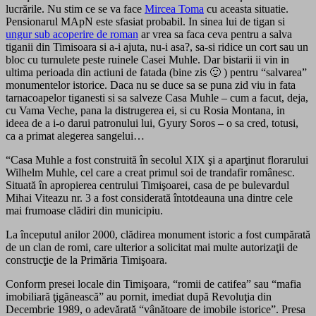
lucrările. Nu stim ce se va face
Mircea Toma
cu aceasta situatie.
Pensionarul MApN este sfasiat probabil. In sinea lui de tigan si
ungur sub acoperire de roman
ar vrea sa faca ceva pentru a salva
tiganii din Timisoara si a-i ajuta, nu-i asa?, sa-si ridice un cort sau un
bloc cu turnulete peste ruinele Casei Muhle. Dar bistarii ii vin in
ultima perioada din actiuni de fatada (bine zis 🙂 ) pentru “salvarea”
monumentelor istorice. Daca nu se duce sa se puna zid viu in fata
tarnacoapelor tiganesti si sa salveze Casa Muhle – cum a facut, deja,
cu Vama Veche, pana la distrugerea ei, si cu Rosia Montana, in
ideea de a i-o darui patronului lui, Gyury Soros – o sa cred, totusi,
ca a primat alegerea sangelui…
“Casa Muhle a fost construită în secolul XIX şi a aparţinut florarului
Wilhelm Muhle, cel care a creat primul soi de trandafir românesc.
Situată în apropierea centrului Timişoarei, casa de pe bulevardul
Mihai Viteazu nr. 3 a fost considerată întotdeauna una dintre cele
mai frumoase clădiri din municipiu.
La începutul anilor 2000, clădirea monument istoric a fost cumpărată
de un clan de romi, care ulterior a solicitat mai multe autorizaţii de
construcţie de la Primăria Timişoara.
Conform presei locale din Timişoara, “romii de catifea” sau “mafia
imobiliară ţigănească” au pornit, imediat după Revoluţia din
Decembrie 1989, o adevărată “vânătoare de imobile istorice”. Presa