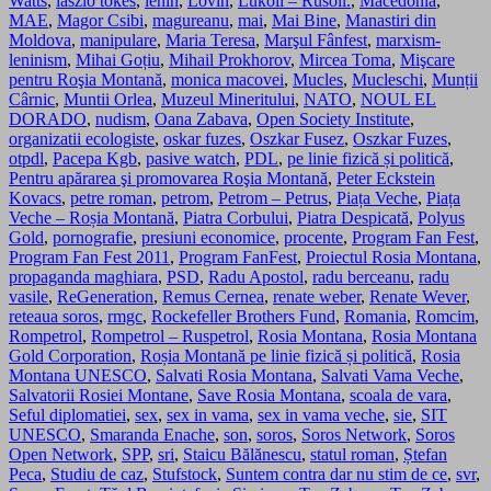
Watts
,
laszlo tokes
,
lenin
,
Lovin
,
Lukoil – Rusoil.
,
Macedonia
,
MAE
,
Magor Csibi
,
magureanu
,
mai
,
Mai Bine
,
Manastiri din
Moldova
,
manipulare
,
Maria Teresa
,
Marşul Fânfest
,
marxism-
leninism
,
Mihai Goțiu
,
Mihail Prokhorov
,
Mircea Toma
,
Mişcare
pentru Roşia Montană
,
monica macovei
,
Mucles
,
Mucleschi
,
Munții
Cârnic
,
Muntii Orlea
,
Muzeul Mineritului
,
NATO
,
NOUL EL
DORADO
,
nudism
,
Oana Zabava
,
Open Society Institute
,
organizatii ecologiste
,
oskar fuzes
,
Oszkar Fusez
,
Oszkar Fuzes
,
otpdl
,
Pacepa Kgb
,
pasive watch
,
PDL
,
pe linie fizică și politică
,
Pentru apărarea şi promovarea Roşia Montană
,
Peter Eckstein
Kovacs
,
petre roman
,
petrom
,
Petrom – Petrus
,
Piața Veche
,
Piața
Veche – Roșia Montană
,
Piatra Corbului
,
Piatra Despicată
,
Polyus
Gold
,
pornografie
,
presiuni economice
,
procente
,
Program Fan Fest
,
Program Fan Fest 2011
,
Program FanFest
,
Proiectul Rosia Montana
,
propaganda maghiara
,
PSD
,
Radu Apostol
,
radu berceanu
,
radu
vasile
,
ReGeneration
,
Remus Cernea
,
renate weber
,
Renate Wever
,
reteaua soros
,
rmgc
,
Rockefeller Brothers Fund
,
Romania
,
Romcim
,
Rompetrol
,
Rompetrol – Ruspetrol
,
Rosia Montana
,
Rosia Montana
Gold Corporation
,
Roșia Montană pe linie fizică și politică
,
Rosia
Montana UNESCO
,
Salvati Rosia Montana
,
Salvati Vama Veche
,
Salvatorii Rosiei Montane
,
Save Rosia Montana
,
scoala de vara
,
Seful diplomatiei
,
sex
,
sex in vama
,
sex in vama veche
,
sie
,
SIT
UNESCO
,
Smaranda Enache
,
son
,
soros
,
Soros Network
,
Soros
Open Network
,
SPP
,
sri
,
Staicu Bălănescu
,
statul roman
,
Ștefan
Peca
,
Studiu de caz
,
Stufstock
,
Suntem contra dar nu stim de ce
,
svr
,