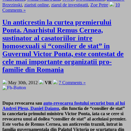
Brzezinski
,
ziaristi online
,
ziarul de investigatii
,
Zoe Petre
10
Comments »
Un anticrestin la curtea premierului
Ponta. Anarhistul Remus Cernea,
sustinator al casatoriilor intre
homosexuali si “consilier de stat” in
Guvernul Victor Ponta, este contestat de
cele mai importante organizatii pro-
familie din Romania
May 30th, 2012
VR
7 Comments »
Dupa revocarea sau
auto-revocarea fostului securist bun al lui
Andrei Plesu, Daniel Daianu
, din functia de “consilier de stat”
la cancelaria primului ministru Victor Ponta, iata ca se cere si
revocarea unui al doilea “consilier de stat” al aceluiasi premier.
Este vorba de Remus Cernea, un anticrestin traznit, intrat in
familia guvernamentala din Palatul Victoria pe scurtatura din