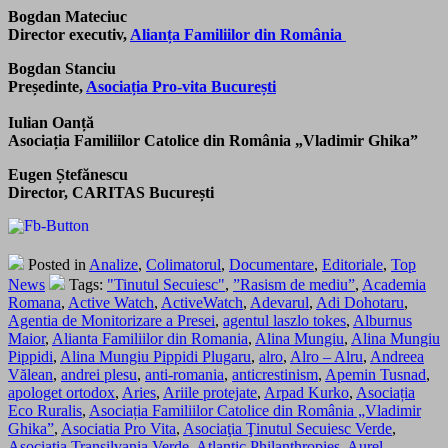
Bogdan Mateciuc
Director executiv,
Alianța Familiilor din România
Bogdan Stanciu
Președinte,
Asociația Pro-vita București
Iulian Oanță
Asociația Familiilor Catolice din România „Vladimir Ghika”
Eugen Ștefănescu
Director, CARITAS București
Posted in
Analize
,
Colimatorul
,
Documentare
,
Editoriale
,
Top
News
Tags:
"Tinutul Secuiesc"
,
”Rasism de mediu”
,
Academia
Romana
,
Active Watch
,
ActiveWatch
,
Adevarul
,
Adi Dohotaru
,
Agentia de Monitorizare a Presei
,
agentul laszlo tokes
,
Alburnus
Maior
,
Alianta Familiilor din Romania
,
Alina Mungiu
,
Alina Mungiu
Pippidi
,
Alina Mungiu Pippidi Plugaru
,
alro
,
Alro – Alru
,
Andreea
Vălean
,
andrei plesu
,
anti-romania
,
anticrestinism
,
Apemin Tusnad
,
apologet ortodox
,
Aries
,
Ariile protejate
,
Arpad Kurko
,
Asociația
Eco Ruralis
,
Asociația Familiilor Catolice din România „Vladimir
Ghika”
,
Asociatia Pro Vita
,
Asociaţia Ţinutul Secuiesc Verde
,
Asociaţia Transilvania Verde
,
Atlantic Philanthropies
,
Aurel