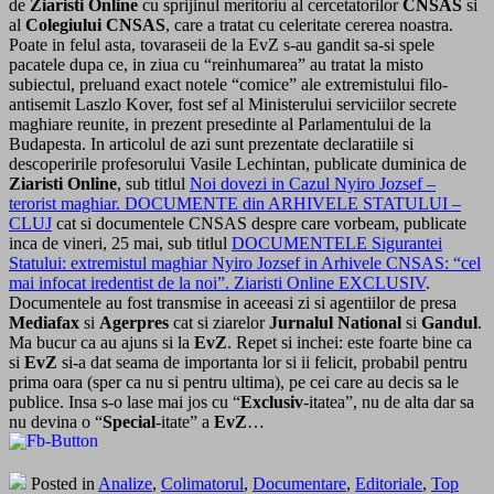
de
Ziaristi Online
cu sprijinul meritoriu al cercetatorilor
CNSAS
si
al
Colegiului CNSAS
, care a tratat cu celeritate cererea noastra.
Poate in felul asta, tovaraseii de la EvZ s-au gandit sa-si spele
pacatele dupa ce, in ziua cu “reinhumarea” au tratat la misto
subiectul, preluand exact notele “comice” ale extremistului filo-
antisemit Laszlo Kover, fost sef al Ministerului serviciilor secrete
maghiare reunite, in prezent presedinte al Parlamentului de la
Budapesta. In articolul de azi sunt prezentate declaratiile si
descoperirile profesorului Vasile Lechintan, publicate duminica de
Ziaristi Online
, sub titlul
Noi dovezi in Cazul Nyiro Jozsef –
terorist maghiar. DOCUMENTE din ARHIVELE STATULUI –
CLUJ
cat si documentele CNSAS despre care vorbeam, publicate
inca de vineri, 25 mai, sub titlul
DOCUMENTELE Sigurantei
Statului: extremistul maghiar Nyiro Jozsef in Arhivele CNSAS: “cel
mai infocat iredentist de la noi”. Ziaristi Online EXCLUSIV
.
Documentele au fost transmise in aceeasi zi si agentiilor de presa
Mediafax
si
Agerpres
cat si ziarelor
Jurnalul National
si
Gandul
.
Ma bucur ca au ajuns si la
EvZ
. Repet si inchei: este foarte bine ca
si
EvZ
si-a dat seama de importanta lor si ii felicit, probabil pentru
prima oara (sper ca nu si pentru ultima), pe cei care au decis sa le
publice. Insa s-o lase mai jos cu “
Exclusiv
-itatea”, nu de alta dar sa
nu devina o “
Special
-itate” a
EvZ
…
Posted in
Analize
,
Colimatorul
,
Documentare
,
Editoriale
,
Top