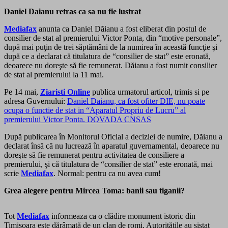
Daniel Daianu retras ca sa nu fie lustrat
Mediafax
anunta ca Daniel Dăianu a fost eliberat din postul de
consilier de stat al premierului Victor Ponta, din “motive personale”,
după mai puţin de trei săptămâni de la numirea în această funcţie şi
după ce a declarat că titulatura de “consilier de stat” este eronată,
deoarece nu doreşte să fie remunerat. Dăianu a fost numit consilier
de stat al premierului la 11 mai.
Pe 14 mai,
Ziaristi Online
publica urmatorul articol, trimis si pe
adresa Guvernului:
Daniel Daianu, ca fost ofiter DIE, nu poate
ocupa o functie de stat in “Aparatul Propriu de Lucru” al
premierului Victor Ponta. DOVADA CNSAS
După publicarea în Monitorul Oficial a deciziei de numire, Dăianu a
declarat însă că nu lucrează în aparatul guvernamental, deoarece nu
doreşte să fie remunerat pentru activitatea de consiliere a
premierului, şi că titulatura de “consilier de stat” este eronată, mai
scrie
Mediafax
. Normal: pentru ca nu avea cum!
Grea alegere pentru Mircea Toma: banii sau tiganii?
Tot
Mediafax
informeaza ca o clădire monument istoric din
Timişoara este dărâmată de un clan de romi. Autorităţile au sistat