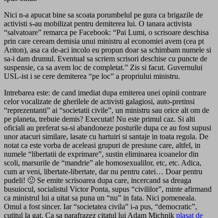
Nici n-a apucat bine sa scoata porumbelul pe gura ca brigazile de
activisti s-au mobilizat pentru demiterea lui. O tanara activista
“salvatoare” remarca pe Facebook: “Pai Lumi, o scrisoare deschisa
prin care ceream demisia unui ministru al economiei avem (cea pt
Ariton), asa ca de-aci incolo eu propun doar sa schimbam numele si
sa-i dam drumul. Eventual sa scriem scrisori deschise cu puncte de
suspensie, ca sa avem loc de completat.” Zis si facut. Guvernului
USL-ist i se cere demiterea “pe loc” a propriului ministru.
Intrebarea este: de cand imediat dupa emiterea unei opinii contrare
celor vocalizate de gherilele de activisti galagiosi, auto-pretinsi
“reprezentanti” ai “societatii civile”, un ministru sau orice alt om de
pe planeta, trebuie demis? Executat! Nu este primul caz. Si alti
oficiali au preferat sa-si abandoneze posturile dupa ce au fost supusi
unor atacuri similare, lasate cu hartuiri si santaje in toata regula. De
notat ca este vorba de aceleasi grupuri de presiune care, altfel, in
numele “libertatii de exprimare”, sustin eliminarea icoanelor din
scoli, marsurile de “mandrie” ale homosexualilor, etc, etc. Adica,
cum ar veni, libertate-libertate, dar nu pentru catei… Doar pentru
pudeli! 🙂 Se emite scrisoarea dupa care, incercand sa dreaga
busuiocul, socialistul Victor Ponta, supus “civililor”, minte afirmand
ca ministrul lui a uitat sa puna un “nu” in fata. Nici pomeneala.
Omul a fost sincer. Iar “societatea civila” i-a pus, “democratic”,
cutitul la gat. Ca sa parafrazez citatul lui Adam Michnik
plasat de