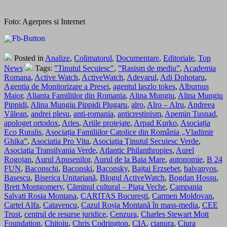
Foto: Agerpres si Internet
Posted in
Analize
,
Colimatorul
,
Documentare
,
Editoriale
,
Top
News
Tags:
"Tinutul Secuiesc"
,
”Rasism de mediu”
,
Academia
Romana
,
Active Watch
,
ActiveWatch
,
Adevarul
,
Adi Dohotaru
,
Agentia de Monitorizare a Presei
,
agentul laszlo tokes
,
Alburnus
Maior
,
Alianta Familiilor din Romania
,
Alina Mungiu
,
Alina Mungiu
Pippidi
,
Alina Mungiu Pippidi Plugaru
,
alro
,
Alro – Alru
,
Andreea
Vălean
,
andrei plesu
,
anti-romania
,
anticrestinism
,
Apemin Tusnad
,
apologet ortodox
,
Aries
,
Ariile protejate
,
Arpad Kurko
,
Asociația
Eco Ruralis
,
Asociația Familiilor Catolice din România „Vladimir
Ghika”
,
Asociatia Pro Vita
,
Asociaţia Ţinutul Secuiesc Verde
,
Asociaţia Transilvania Verde
,
Atlantic Philanthropies
,
Aurel
Rogojan
,
Aurul Apusenilor
,
Aurul de la Baia Mare
,
autonomie
,
B 24
FUN
,
Baconschi
,
Baconski
,
Baconsky
,
Bajtai Erzsebet
,
balvanyos
,
Basescu
,
Biserica Unitariană
,
Blogul ActiveWatch
,
Bogdan Hossu
,
Brett Montgomery
,
Căminul cultural – Piața Veche
,
Campania
Salvati Rosia Montana
,
CARITAS București
,
Carmen Moldovan
,
Cartel Alfa
,
Catavencu
,
Cazul Roșia Montană în mass-media
,
CEE
Trust
,
centrul de resurse juridice
,
Cenzura
,
Charles Stewart Mott
Foundation
,
Chitoiu
,
Chris Codrington
,
CIA
,
cianura
,
Ciura