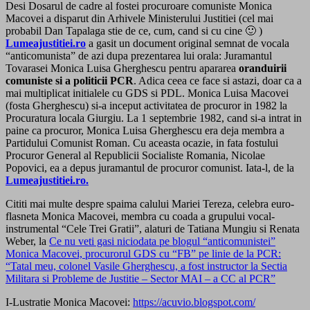
Desi Dosarul de cadre al fostei procuroare comuniste Monica
Macovei a disparut din Arhivele Ministerului Justitiei (cel mai
probabil Dan Tapalaga stie de ce, cum, cand si cu cine 🙂 )
Lumeajustitiei.ro
a gasit un document original semnat de vocala
“anticomunista” de azi dupa prezentarea lui orala: Juramantul
Tovarasei Monica Luisa Gherghescu pentru apararea
oranduirii
comuniste si a politicii PCR
. Adica ceea ce face si astazi, doar ca a
mai multiplicat initialele cu GDS si PDL. Monica Luisa Macovei
(fosta Gherghescu) si-a inceput activitatea de procuror in 1982 la
Procuratura locala Giurgiu. La 1 septembrie 1982, cand si-a intrat in
paine ca procuror, Monica Luisa Gherghescu era deja membra a
Partidului Comunist Roman. Cu aceasta ocazie, in fata fostului
Procuror General al Republicii Socialiste Romania, Nicolae
Popovici, ea a depus juramantul de procuror comunist. Iata-l, de la
Lumeajustitiei.ro.
Cititi mai multe despre spaima calului Mariei Tereza, celebra euro-
flasneta Monica Macovei, membra cu coada a grupului vocal-
instrumental “Cele Trei Gratii”, alaturi de Tatiana Mungiu si Renata
Weber, la
Ce nu veti gasi niciodata pe blogul “anticomunistei”
Monica Macovei, procurorul GDS cu “FB” pe linie de la PCR:
“Tatal meu, colonel Vasile Gherghescu, a fost instructor la Sectia
Militara si Probleme de Justitie – Sector MAI – a CC al PCR”
I-Lustratie Monica Macovei:
https://acuvio.blogspot.com/