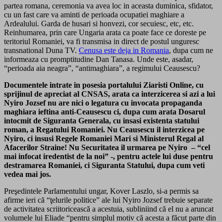
partea romana, ceremonia va avea loc in aceasta duminica, sfidator,
cu un fast care va aminti de perioada ocupatiei maghiare a
Ardealului. Garda de husari si honvezi, cor secuiesc, etc, etc.
Reinhumarea, prin care Ungaria arata ca poate face ce doreste pe
teritoriul Romaniei, va fi transmisa in direct de postul unguresc
transnational Duna TV.
Cenusa este deja in Romania
, dupa cum ne
informeaza cu promptitudine Dan Tanasa. Unde este, asadar,
“perioada aia neagra”, “antimaghiara”, a regimului Ceausescu?
Documentele intrate in posesia portalului Ziaristi Online, cu
sprijinul de apreciat al CNSAS, arata ca interzicerea si azi a lui
Nyiro Jozsef nu are nici o legatura cu invocata propaganda
maghiara ieftina anti-Ceausescu ci, dupa cum arata Dosarul
intocmit de Siguranta Generala, cu insasi existenta statului
roman, a Regatului Romaniei. Nu Ceausescu il interzicea pe
Nyiro, ci insusi Regele Romaniei Mari si Ministerul Regal al
Afacerilor Straine! Nu Securitatea il urmarea pe Nyiro – “cel
mai infocat iredentist de la noi” -,
pentru actele lui duse pentru
destramarea Romaniei
, ci Siguranta Statului, dupa cum veti
vedea mai jos.
Preşedintele Parlamentului ungar, Kover Laszlo, si-a permis sa
afirme ieri că “ţelurile politice” ale lui Nyiro Jozsef trebuie separate
de activitatea scriitoricească a acestuia, subliniind că el nu a aruncat
volumele lui Eliade “pentru simplul motiv că acesta a făcut parte din