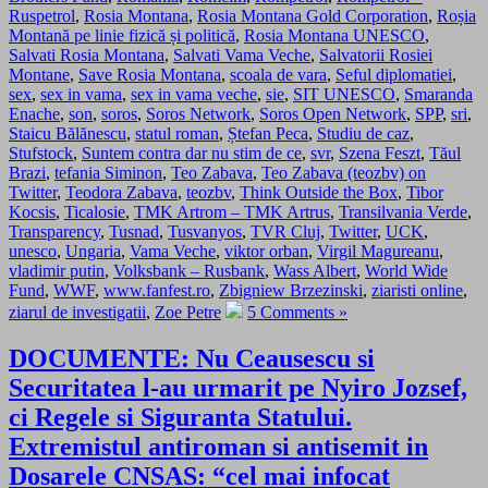
Ruspetrol
,
Rosia Montana
,
Rosia Montana Gold Corporation
,
Roșia
Montană pe linie fizică și politică
,
Rosia Montana UNESCO
,
Salvati Rosia Montana
,
Salvati Vama Veche
,
Salvatorii Rosiei
Montane
,
Save Rosia Montana
,
scoala de vara
,
Seful diplomatiei
,
sex
,
sex in vama
,
sex in vama veche
,
sie
,
SIT UNESCO
,
Smaranda
Enache
,
son
,
soros
,
Soros Network
,
Soros Open Network
,
SPP
,
sri
,
Staicu Bălănescu
,
statul roman
,
Ștefan Peca
,
Studiu de caz
,
Stufstock
,
Suntem contra dar nu stim de ce
,
svr
,
Szena Feszt
,
Tăul
Brazi
,
tefania Siminon
,
Teo Zabava
,
Teo Zabava (teozbv) on
Twitter
,
Teodora Zabava
,
teozbv
,
Think Outside the Box
,
Tibor
Kocsis
,
Ticalosie
,
TMK Artrom – TMK Artrus
,
Transilvania Verde
,
Transparency
,
Tusnad
,
Tusvanyos
,
TVR Cluj
,
Twitter
,
UCK
,
unesco
,
Ungaria
,
Vama Veche
,
viktor orban
,
Virgil Magureanu
,
vladimir putin
,
Volksbank – Rusbank
,
Wass Albert
,
World Wide
Fund
,
WWF
,
www.fanfest.ro
,
Zbigniew Brzezinski
,
ziaristi online
,
ziarul de investigatii
,
Zoe Petre
5 Comments »
DOCUMENTE: Nu Ceausescu si
Securitatea l-au urmarit pe Nyiro Jozsef,
ci Regele si Siguranta Statului.
Extremistul antiroman si antisemit in
Dosarele CNSAS: “cel mai infocat