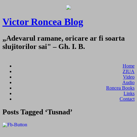
Victor Roncea Blog
„Adevarul ramane, oricare ar fi soarta
slujitorilor sai" – Gh. I. B.
Home
ZIUA
Video
Audio
Roncea Books
Links
Contact
Posts Tagged ‘Tusnad’