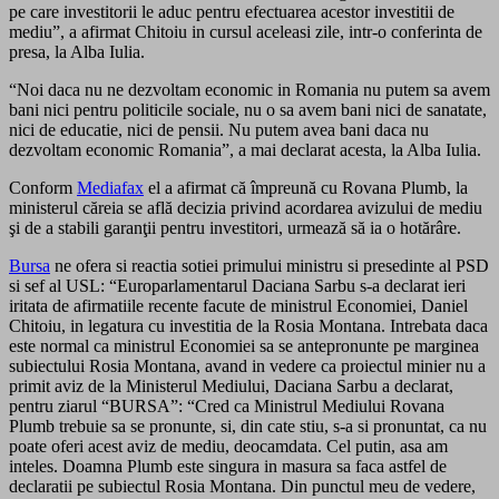
pe care investitorii le aduc pentru efectuarea acestor investitii de
mediu”, a afirmat Chitoiu in cursul aceleasi zile, intr-o conferinta de
presa, la Alba Iulia.
“Noi daca nu ne dezvoltam economic in Romania nu putem sa avem
bani nici pentru politicile sociale, nu o sa avem bani nici de sanatate,
nici de educatie, nici de pensii. Nu putem avea bani daca nu
dezvoltam economic Romania”, a mai declarat acesta, la Alba Iulia.
Conform
Mediafax
el a afirmat că împreună cu Rovana Plumb, la
ministerul căreia se află decizia privind acordarea avizului de mediu
şi de a stabili garanţii pentru investitori, urmează să ia o hotărâre.
Bursa
ne ofera si reactia sotiei primului ministru si presedinte al PSD
si sef al USL: “Europarlamentarul Daciana Sarbu s-a declarat ieri
iritata de afirmatiile recente facute de ministrul Economiei, Daniel
Chitoiu, in legatura cu investitia de la Rosia Montana. Intrebata daca
este normal ca ministrul Economiei sa se antepronunte pe marginea
subiectului Rosia Montana, avand in vedere ca proiectul minier nu a
primit aviz de la Ministerul Mediului, Daciana Sarbu a declarat,
pentru ziarul “BURSA”: “Cred ca Ministrul Mediului Rovana
Plumb trebuie sa se pronunte, si, din cate stiu, s-a si pronuntat, ca nu
poate oferi acest aviz de mediu, deocamdata. Cel putin, asa am
inteles. Doamna Plumb este singura in masura sa faca astfel de
declaratii pe subiectul Rosia Montana. Din punctul meu de vedere,