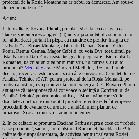
proiectul de la Rosia Montana nu ar trebui sa demareze. Am spus-o
de nenumarate ori”.”
Acum:
1. In realitate, Rovana Plumb, premiata si ea la aceeasi gala ca
“tanara speranta a ecologiei” (?!) nu s-a pronuntat oficial in nici un
fel, altfel decat purtant in piept, cu mandrie de pionier, insigna de
“salvator” al Rosiei Montane, alaturi de Daciana Sarbu, Victor
Ponta, Remus Cernea, Magor Csibi si, cu voia Dvs, tot ultimul pe
lista, Nicusor Dan. Cu aceasta insigna in piept oare niste ministri ai
Romaniei, ba chiar un ditai prim-ministru, nu cumva s-au auto-
pronuntat?
Mediafax
arata: Ministrul Mediului, Rovana Plumb,
declara, recent, că este nevoită să amâne convocarea Comitetului de
Analiză Tehnică (CAT) pentru proiectul de la Roşia Montană, pe
motiv că instituţia va primi vizita unor experţi ai CE
.
Rovana Plumb
anunţase că intenţionează să convoace o şedinţă a Comitetului de
Analiză Tehnică pentru proiectul Roşia Montană în care să fie
discutate concluziile din auditul juriştilor referitoare la întreruperea
procedurii de evaluare ca urmare a anulării unor planuri de
urbanism. Si asa a ramas, cu anuntul intentiei.
2. In ce calitate se pronunta Daciana Sarbu asupra a ceea ce “trebuie
sa se pronunte”, sau nu, un ministru al Romaniei, ba chiar doi?! In
calitate de europarlamentara, de activista pentru “salvarea Rosiei