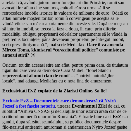
a relatat că, având ajutorul unor funcţionari din Primărie, romii sau
avocaţii lor aflau cine sunt moştenitorii cărora urma să li se
retrocedeze imobile istorice în valoare de milioane de euro. Odată ce
aflau numele moştenitorilor, romii îi convingeau pe aceştia să le
vândă vilele sau măcar apartamente din aceste vile. După ce reuşeau
să intre în imobil, se trecea la faza a doua, în care, prin diferite
modalităţi, obligau proprietarii celorlaltor apartamente să le vândă la
preţ redus locuinţele, până deveneau proprietari pe întregul imobil,
scria presa timişoreană.”, mai scrie Mediafax.
Oare il va amenda
Mircea Toma, kkmisarul “co
rect
itudinii politice” comuniste pe
autorul stirii?
🙂
Oricum, tot din aceeasi stire am aflat, pentru prima oara, de titulatura
tiganului care vrea sa demoleze Casa Muhel: “Ionel Stancu –
reprezentant al unui clan de romi
“… “potrivit autorităţilor
locale”, mai adauga Mediafax cu o nota fina de amuzament.
Exclusivitati EvZ copiate de la Ziaristi Online. Sa fie!
Exclusiv EvZ – Documentele care demonstrează că Nyírö
Jozsef a fost fascist notoriu
, titreaza
Evenimentul Zilei
de azi, cu
subtitlul “Arhiva CNSAS şi declaraţiile unor istorici arată clar de ce
scriitorul nu merită onoruri în România”. E foarte bine ca si
EvZ
s-a
gandit, dupa sfarsitul scandalului, sa publice documentele despre
filo-nazistul antisemit, antiroman si antiamerican Nyiro Jozsef gasite