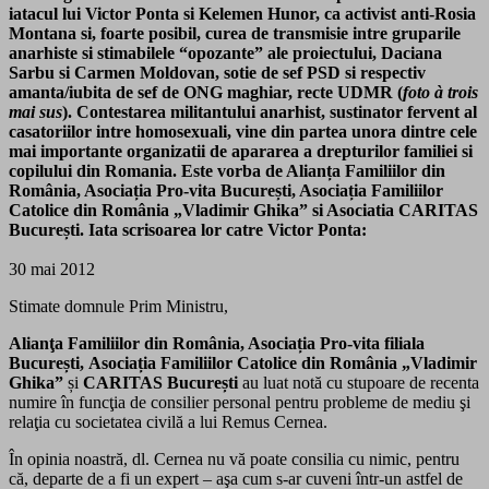
iatacul lui Victor Ponta si Kelemen Hunor, ca activist anti-Rosia
Montana si, foarte posibil, curea de transmisie intre gruparile
anarhiste si stimabilele “opozante” ale proiectului, Daciana
Sarbu si Carmen Moldovan, sotie de sef PSD si respectiv
amanta/iubita de sef de ONG maghiar, recte UDMR (
foto à trois
mai sus
). Contestarea militantului anarhist, sustinator fervent al
casatoriilor intre homosexuali, vine din partea unora dintre cele
mai importante organizatii de apararea a drepturilor familiei si
copilului din Romania. Este vorba de Alianța Familiilor din
România, Asociația Pro-vita București, Asociația Familiilor
Catolice din România „Vladimir Ghika” si Asociatia CARITAS
București. Iata scrisoarea lor catre Victor Ponta:
30 mai 2012
Stimate domnule Prim Ministru,
Alianţa Familiilor din România, Asociația Pro-vita filiala
București,
Asociația Familiilor Catolice din România „Vladimir
Ghika”
și
CARITAS București
au luat notă cu stupoare de recenta
numire în funcţia de consilier personal pentru probleme de mediu şi
relaţia cu societatea civilă a lui Remus Cernea.
În opinia noastră, dl. Cernea nu vă poate consilia cu nimic, pentru
că, departe de a fi un expert – aşa cum s-ar cuveni într-un astfel de