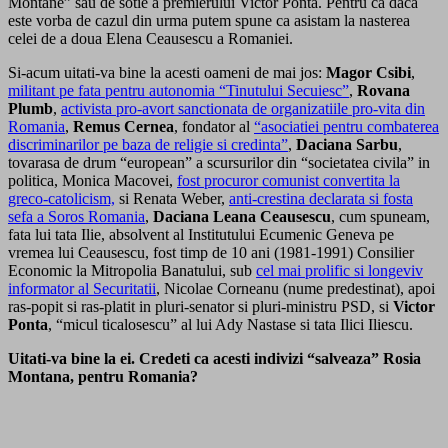
Montane” sau de sotie a premierului Victor Ponta. Pentru ca daca
este vorba de cazul din urma putem spune ca asistam la nasterea
celei de a doua Elena Ceausescu a Romaniei.
Si-acum uitati-va bine la acesti oameni de mai jos:
Magor Csibi
,
militant pe fata pentru autonomia “Tinutului Secuiesc”
,
Rovana
Plumb
,
activista pro-avort sanctionata de organizatiile pro-vita din
Romania
,
Remus Cernea
, fondator al
“asociatiei pentru combaterea
discriminarilor pe baza de religie si credinta”
,
Daciana Sarbu
,
tovarasa de drum “european” a scursurilor din “societatea civila” in
politica, Monica Macovei,
fost procuror comunist convertita la
greco-catolicism,
si Renata Weber,
anti-crestina declarata si fosta
sefa a Soros Romania
,
Daciana Leana Ceausescu
, cum spuneam,
fata lui tata Ilie, absolvent al Institutului Ecumenic Geneva pe
vremea lui Ceausescu, fost timp de 10 ani (1981-1991) Consilier
Economic la Mitropolia Banatului, sub
cel mai prolific si longeviv
informator al Securitatii
, Nicolae Corneanu (nume predestinat), apoi
ras-popit si ras-platit in pluri-senator si pluri-ministru PSD, si
Victor
Ponta
, “micul ticalosescu” al lui Ady Nastase si tata Ilici Iliescu.
Uitati-va bine la ei. Credeti ca acesti indivizi “salveaza” Rosia
Montana, pentru Romania?