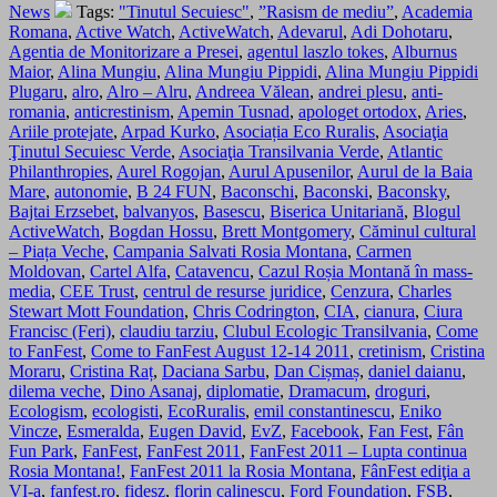
News
Tags:
"Tinutul Secuiesc"
,
”Rasism de mediu”
,
Academia
Romana
,
Active Watch
,
ActiveWatch
,
Adevarul
,
Adi Dohotaru
,
Agentia de Monitorizare a Presei
,
agentul laszlo tokes
,
Alburnus
Maior
,
Alina Mungiu
,
Alina Mungiu Pippidi
,
Alina Mungiu Pippidi
Plugaru
,
alro
,
Alro – Alru
,
Andreea Vălean
,
andrei plesu
,
anti-
romania
,
anticrestinism
,
Apemin Tusnad
,
apologet ortodox
,
Aries
,
Ariile protejate
,
Arpad Kurko
,
Asociația Eco Ruralis
,
Asociaţia
Ţinutul Secuiesc Verde
,
Asociaţia Transilvania Verde
,
Atlantic
Philanthropies
,
Aurel Rogojan
,
Aurul Apusenilor
,
Aurul de la Baia
Mare
,
autonomie
,
B 24 FUN
,
Baconschi
,
Baconski
,
Baconsky
,
Bajtai Erzsebet
,
balvanyos
,
Basescu
,
Biserica Unitariană
,
Blogul
ActiveWatch
,
Bogdan Hossu
,
Brett Montgomery
,
Căminul cultural
– Piața Veche
,
Campania Salvati Rosia Montana
,
Carmen
Moldovan
,
Cartel Alfa
,
Catavencu
,
Cazul Roșia Montană în mass-
media
,
CEE Trust
,
centrul de resurse juridice
,
Cenzura
,
Charles
Stewart Mott Foundation
,
Chris Codrington
,
CIA
,
cianura
,
Ciura
Francisc (Feri)
,
claudiu tarziu
,
Clubul Ecologic Transilvania
,
Come
to FanFest
,
Come to FanFest August 12-14 2011
,
cretinism
,
Cristina
Moraru
,
Cristina Raț
,
Daciana Sarbu
,
Dan Cișmaș
,
daniel daianu
,
dilema veche
,
Dino Asanaj
,
diplomatie
,
Dramacum
,
droguri
,
Ecologism
,
ecologisti
,
EcoRuralis
,
emil constantinescu
,
Eniko
Vincze
,
Esmeralda
,
Eugen David
,
EvZ
,
Facebook
,
Fan Fest
,
Fân
Fun Park
,
FanFest
,
FanFest 2011
,
FanFest 2011 – Lupta continua
Rosia Montana!
,
FanFest 2011 la Rosia Montana
,
FânFest ediţia a
VI-a
,
fanfest.ro
,
fidesz
,
florin calinescu
,
Ford Foundation
,
FSB
,