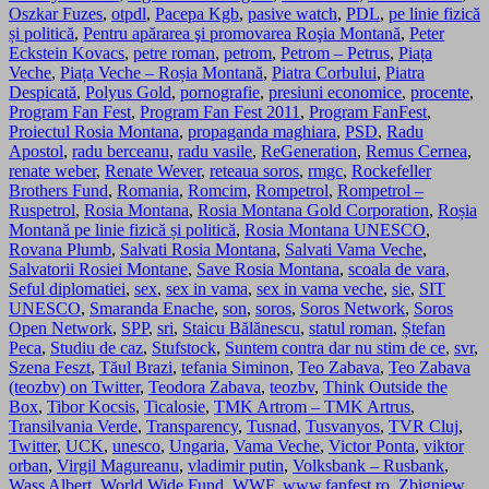
Oszkar Fuzes
,
otpdl
,
Pacepa Kgb
,
pasive watch
,
PDL
,
pe linie fizică
și politică
,
Pentru apărarea şi promovarea Roşia Montană
,
Peter
Eckstein Kovacs
,
petre roman
,
petrom
,
Petrom – Petrus
,
Piața
Veche
,
Piața Veche – Roșia Montană
,
Piatra Corbului
,
Piatra
Despicată
,
Polyus Gold
,
pornografie
,
presiuni economice
,
procente
,
Program Fan Fest
,
Program Fan Fest 2011
,
Program FanFest
,
Proiectul Rosia Montana
,
propaganda maghiara
,
PSD
,
Radu
Apostol
,
radu berceanu
,
radu vasile
,
ReGeneration
,
Remus Cernea
,
renate weber
,
Renate Wever
,
reteaua soros
,
rmgc
,
Rockefeller
Brothers Fund
,
Romania
,
Romcim
,
Rompetrol
,
Rompetrol –
Ruspetrol
,
Rosia Montana
,
Rosia Montana Gold Corporation
,
Roșia
Montană pe linie fizică și politică
,
Rosia Montana UNESCO
,
Rovana Plumb
,
Salvati Rosia Montana
,
Salvati Vama Veche
,
Salvatorii Rosiei Montane
,
Save Rosia Montana
,
scoala de vara
,
Seful diplomatiei
,
sex
,
sex in vama
,
sex in vama veche
,
sie
,
SIT
UNESCO
,
Smaranda Enache
,
son
,
soros
,
Soros Network
,
Soros
Open Network
,
SPP
,
sri
,
Staicu Bălănescu
,
statul roman
,
Ștefan
Peca
,
Studiu de caz
,
Stufstock
,
Suntem contra dar nu stim de ce
,
svr
,
Szena Feszt
,
Tăul Brazi
,
tefania Siminon
,
Teo Zabava
,
Teo Zabava
(teozbv) on Twitter
,
Teodora Zabava
,
teozbv
,
Think Outside the
Box
,
Tibor Kocsis
,
Ticalosie
,
TMK Artrom – TMK Artrus
,
Transilvania Verde
,
Transparency
,
Tusnad
,
Tusvanyos
,
TVR Cluj
,
Twitter
,
UCK
,
unesco
,
Ungaria
,
Vama Veche
,
Victor Ponta
,
viktor
orban
,
Virgil Magureanu
,
vladimir putin
,
Volksbank – Rusbank
,
Wass Albert
,
World Wide Fund
,
WWF
,
www.fanfest.ro
,
Zbigniew