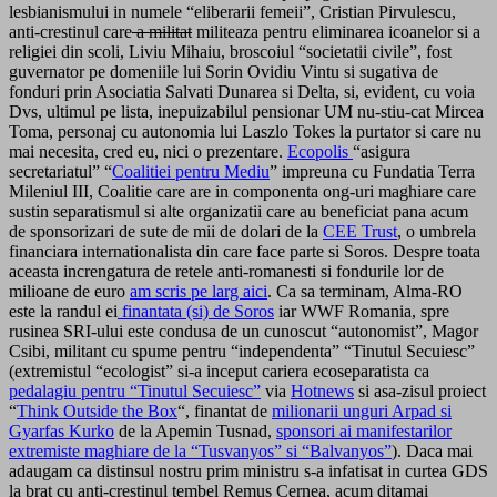
lesbianismului in numele “eliberarii femeii”, Cristian Pirvulescu,
anti-crestinul care
a militat
militeaza pentru eliminarea icoanelor si a
religiei din scoli, Liviu Mihaiu, broscoiul “societatii civile”, fost
guvernator pe domeniile lui Sorin Ovidiu Vintu si sugativa de
fonduri prin Asociatia Salvati Dunarea si Delta, si, evident, cu voia
Dvs, ultimul pe lista, inepuizabilul pensionar UM nu-stiu-cat Mircea
Toma, personaj cu autonomia lui Laszlo Tokes la purtator si care nu
mai necesita, cred eu, nici o prezentare.
Ecopolis
“asigura
secretariatul” “
Coalitiei pentru Mediu
” impreuna cu Fundatia Terra
Mileniul III, Coalitie care are in componenta ong-uri maghiare care
sustin separatismul si alte organizatii care au beneficiat pana acum
de sponsorizari de sute de mii de dolari de la
CEE Trust
, o umbrela
financiara internationalista din care face parte si Soros. Despre toata
aceasta increngatura de retele anti-romanesti si fondurile lor de
milioane de euro
am scris pe larg aici
. Ca sa terminam, Alma-RO
este la randul ei
finantata (si) de Soros
iar WWF Romania, spre
rusinea SRI-ului este condusa de un cunoscut “autonomist”, Magor
Csibi, militant cu spume pentru “independenta” “Tinutul Secuiesc”
(extremistul “ecologist” si-a inceput cariera ecoseparatista ca
pedalagiu pentru “Tinutul Secuiesc”
via
Hotnews
si asa-zisul proiect
“
Think Outside the Box
“, finantat de
milionarii unguri Arpad si
Gyarfas Kurko
de la Apemin Tusnad,
sponsori ai manifestarilor
extremiste maghiare de la “Tusvanyos” si “Balvanyos”
). Daca mai
adaugam ca distinsul nostru prim ministru s-a infatisat in curtea GDS
la brat cu anti-crestinul tembel Remus Cernea, acum ditamai