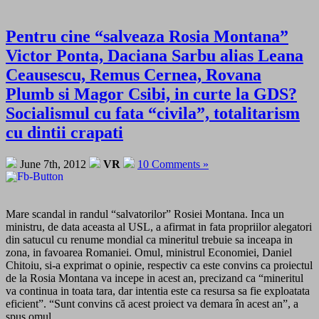
Pentru cine “salveaza Rosia Montana”
Victor Ponta, Daciana Sarbu alias Leana
Ceausescu, Remus Cernea, Rovana
Plumb si Magor Csibi, in curte la GDS?
Socialismul cu fata “civila”, totalitarism
cu dintii crapati
June 7th, 2012
VR
10 Comments »
Mare scandal in randul “salvatorilor” Rosiei Montana. Inca un
ministru, de data aceasta al USL, a afirmat in fata propriilor alegatori
din satucul cu renume mondial ca mineritul trebuie sa inceapa in
zona, in favoarea Romaniei. Omul, ministrul Economiei, Daniel
Chitoiu, si-a exprimat o opinie, respectiv ca este convins ca proiectul
de la Rosia Montana va incepe in acest an, precizand ca “mineritul
va continua in toata tara, dar intentia este ca resursa sa fie exploatata
eficient”. “Sunt convins că acest proiect va demara în acest an”, a
spus omul.