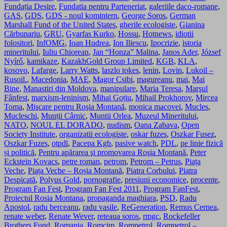
Fundația Desire
,
Fundatia pentru Parteneriat
,
galeriile daco-romane
,
GAS
,
GDS
,
GDS - noul komintern
,
George Soros
,
German
Marshall Fund of the United States
,
gherile ecologiste
,
Gianina
Cărbunariu
,
GRU
,
Gyarfas Kurko
,
Hossu
,
Hotnews
,
idiotii
folositori
,
InfOMG
,
Ioan Hudrea
,
Ion Iliescu
,
Ipocrizie
,
istoria
mineritului
,
Iuliu Chiorean
,
Jan “Honza” Malina
,
Janos Ader
,
József
Nyírő
,
kamikaze
,
KazakhGold Group Limited
,
KGB
,
KLA
,
kosovo
,
Lafarge
,
Larry Watts
,
laszlo tokes
,
lenin
,
Lovin
,
Lukoil –
Rusoil.
,
Macedonia
,
MAE
,
Magor Csibi
,
magureanu
,
mai
,
Mai
Bine
,
Manastiri din Moldova
,
manipulare
,
Maria Teresa
,
Marşul
Fânfest
,
marxism-leninism
,
Mihai Goțiu
,
Mihail Prokhorov
,
Mircea
Toma
,
Mişcare pentru Roşia Montană
,
monica macovei
,
Mucles
,
Mucleschi
,
Munții Cârnic
,
Muntii Orlea
,
Muzeul Mineritului
,
NATO
,
NOUL EL DORADO
,
nudism
,
Oana Zabava
,
Open
Society Institute
,
organizatii ecologiste
,
oskar fuzes
,
Oszkar Fusez
,
Oszkar Fuzes
,
otpdl
,
Pacepa Kgb
,
pasive watch
,
PDL
,
pe linie fizică
și politică
,
Pentru apărarea şi promovarea Roşia Montană
,
Peter
Eckstein Kovacs
,
petre roman
,
petrom
,
Petrom – Petrus
,
Piața
Veche
,
Piața Veche – Roșia Montană
,
Piatra Corbului
,
Piatra
Despicată
,
Polyus Gold
,
pornografie
,
presiuni economice
,
procente
,
Program Fan Fest
,
Program Fan Fest 2011
,
Program FanFest
,
Proiectul Rosia Montana
,
propaganda maghiara
,
PSD
,
Radu
Apostol
,
radu berceanu
,
radu vasile
,
ReGeneration
,
Remus Cernea
,
renate weber
,
Renate Wever
,
reteaua soros
,
rmgc
,
Rockefeller
Brothers Fund
,
Romania
,
Romcim
,
Rompetrol
,
Rompetrol –