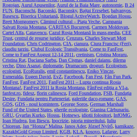
Rogojan
,
Aurul Apusenilor
,
Aurul de la Baia Mare
,
autonomie
,
B 24
FUN
,
Baconschi
,
Baconski
,
Baconsky
,
Bajtai Erzsebet
,
balvanyos
,
Basescu
,
Biserica Unitariană
,
Blogul ActiveWatch
,
Bogdan Hossu
,
Brett Montgomery
,
Căminul cultural – Piața Veche
,
Campania
Salvati Rosia Montana
,
CARITAS București
,
Carmen Moldovan
,
Cartel Alfa
,
Catavencu
,
Cazul Roșia Montană în mass-media
,
CEE
Trust
,
centrul de resurse juridice
,
Cenzura
,
Charles Stewart Mott
Foundation
,
Chris Codrington
,
CIA
,
cianura
,
Ciura Francisc (Feri)
,
claudiu tarziu
,
Clubul Ecologic Transilvania
,
Come to FanFest
,
Come to FanFest August 12-14 2011
,
cretinism
,
Cristina Moraru
,
Cristina Raț
,
Daciana Sarbu
,
Dan Cișmaș
,
daniel daianu
,
dilema
veche
,
Dino Asanaj
,
diplomatie
,
Dramacum
,
droguri
,
Ecologism
,
ecologisti
,
EcoRuralis
,
emil constantinescu
,
Eniko Vincze
,
Esmeralda
,
Eugen David
,
EvZ
,
Facebook
,
Fan Fest
,
Fân Fun Park
,
FanFest
,
FanFest 2011
,
FanFest 2011 – Lupta continua Rosia
Montana!
,
FanFest 2011 la Rosia Montana
,
FânFest ediţia a VI-a
,
fanfest.ro
,
fidesz
,
florin calinescu
,
Ford Foundation
,
FSB
,
Fundația
Desire
,
Fundatia pentru Parteneriat
,
galeriile daco-romane
,
GAS
,
GDS
,
GDS - noul komintern
,
George Soros
,
German Marshall
Fund of the United States
,
gherile ecologiste
,
Gianina Cărbunariu
,
GRU
,
Gyarfas Kurko
,
Hossu
,
Hotnews
,
idiotii folositori
,
InfOMG
,
Ioan Hudrea
,
Ion Iliescu
,
Ipocrizie
,
istoria mineritului
,
Iuliu
Chiorean
,
Jan “Honza” Malina
,
Janos Ader
,
József Nyírő
,
kamikaze
,
KazakhGold Group Limited
,
KGB
,
KLA
,
kosovo
,
Lafarge
,
Larry