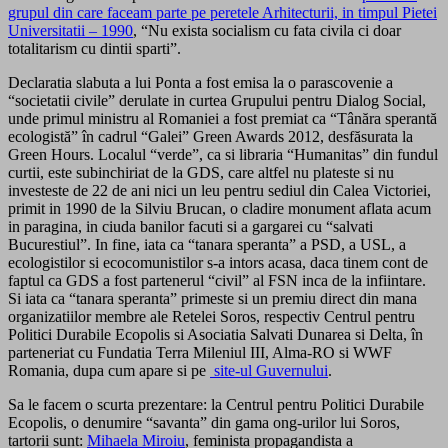
grupul din care faceam parte pe peretele Arhitecturii, in timpul Pietei
Universitatii – 1990
, “Nu exista socialism cu fata civila ci doar
totalitarism cu dintii sparti”.
Declaratia slabuta a lui Ponta a fost emisa la o parascovenie a
“societatii civile” derulate in curtea Grupului pentru Dialog Social,
unde primul ministru al Romaniei a fost premiat ca “Tânăra sperantă
ecologistă” în cadrul “Galei” Green Awards 2012, desfăsurata la
Green Hours. Localul “verde”, ca si libraria “Humanitas” din fundul
curtii, este subinchiriat de la GDS, care altfel nu plateste si nu
investeste de 22 de ani nici un leu pentru sediul din Calea Victoriei,
primit in 1990 de la Silviu Brucan, o cladire monument aflata acum
in paragina, in ciuda banilor facuti si a gargarei cu “salvati
Bucurestiul”. In fine, iata ca “tanara speranta” a PSD, a USL, a
ecologistilor si ecocomunistilor s-a intors acasa, daca tinem cont de
faptul ca GDS a fost partenerul “civil” al FSN inca de la infiintare.
Si iata ca “tanara speranta” primeste si un premiu direct din mana
organizatiilor membre ale Retelei Soros, respectiv Centrul pentru
Politici Durabile Ecopolis si Asociatia Salvati Dunarea si Delta, în
parteneriat cu Fundatia Terra Mileniul III, Alma-RO si WWF
Romania, dupa cum apare si pe
site-ul Guvernului
.
Sa le facem o scurta prezentare: la Centrul pentru Politici Durabile
Ecopolis, o denumire “savanta” din gama ong-urilor lui Soros,
tartorii sunt:
Mihaela Miroiu
, feminista propagandista a