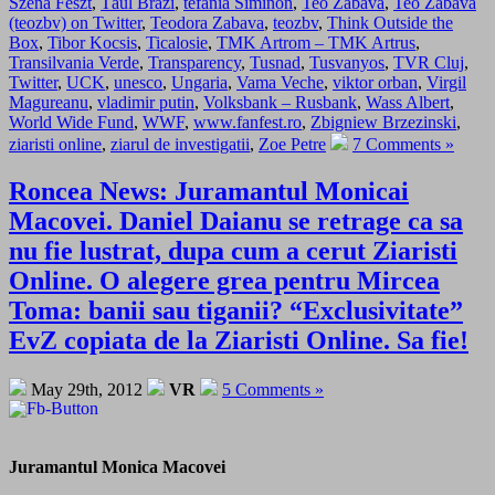
Szena Feszt
,
Tăul Brazi
,
tefania Siminon
,
Teo Zabava
,
Teo Zabava
(teozbv) on Twitter
,
Teodora Zabava
,
teozbv
,
Think Outside the
Box
,
Tibor Kocsis
,
Ticalosie
,
TMK Artrom – TMK Artrus
,
Transilvania Verde
,
Transparency
,
Tusnad
,
Tusvanyos
,
TVR Cluj
,
Twitter
,
UCK
,
unesco
,
Ungaria
,
Vama Veche
,
viktor orban
,
Virgil
Magureanu
,
vladimir putin
,
Volksbank – Rusbank
,
Wass Albert
,
World Wide Fund
,
WWF
,
www.fanfest.ro
,
Zbigniew Brzezinski
,
ziaristi online
,
ziarul de investigatii
,
Zoe Petre
7 Comments »
Roncea News: Juramantul Monicai
Macovei. Daniel Daianu se retrage ca sa
nu fie lustrat, dupa cum a cerut Ziaristi
Online. O alegere grea pentru Mircea
Toma: banii sau tiganii? “Exclusivitate”
EvZ copiata de la Ziaristi Online. Sa fie!
May 29th, 2012
VR
5 Comments »
Juramantul Monica Macovei