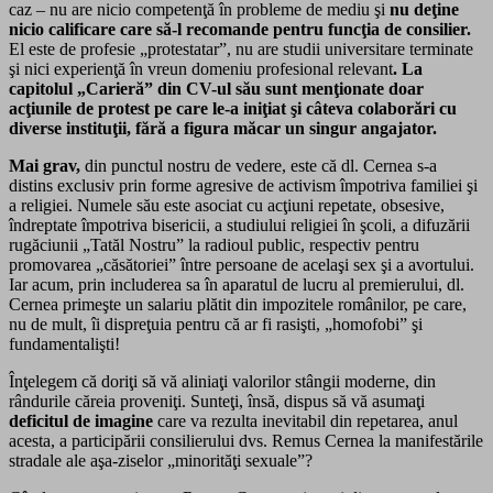
caz – nu are nicio competenţă în probleme de mediu şi
nu deţine
nicio calificare care să-l recomande pentru funcţia de consilier.
El este de profesie „protestatar”, nu are studii universitare terminate
şi nici experienţă în vreun domeniu profesional relevant
. La
capitolul „Carieră” din CV-ul său sunt menţionate doar
acţiunile de protest pe care le-a iniţiat şi câteva colaborări cu
diverse instituţii, fără a figura măcar un singur angajator.
Mai grav,
din punctul nostru de vedere, este că dl. Cernea s-a
distins exclusiv prin forme agresive de activism împotriva familiei şi
a religiei. Numele său este asociat cu acţiuni repetate, obsesive,
îndreptate împotriva bisericii, a studiului religiei în şcoli, a difuzării
rugăciunii „Tatăl Nostru” la radioul public, respectiv pentru
promovarea „căsătoriei” între persoane de acelaşi sex şi a avortului.
Iar acum, prin includerea sa în aparatul de lucru al premierului, dl.
Cernea primeşte un salariu plătit din impozitele românilor, pe care,
nu de mult, îi dispreţuia pentru că ar fi rasişti, „homofobi” şi
fundamentalişti!
Înţelegem că doriţi să vă aliniaţi valorilor stângii moderne, din
rândurile căreia proveniţi. Sunteţi, însă, dispus să vă asumaţi
deficitul de imagine
care va rezulta inevitabil din repetarea, anul
acesta, a participării consilierului dvs. Remus Cernea la manifestările
stradale ale aşa-ziselor „minorităţi sexuale”?