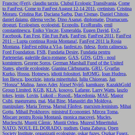
Francisc (Feri)
,
claudiu tarziu
,
Clubul Ecologic Transilvania
,
Come
to FanFest
,
Come to FanFest August 12-14 2011
,
cretinism
,
Cristina
Moraru
,
Cristina Raț
,
Daciana Sarbu
,
Dan Cișmaș
,
Daniel Chitoiu
,
daniel daianu
,
dilema veche
,
Dino Asanaj
,
diplomatie
,
Dramacum
,
droguri
,
Ecologism
,
ecologisti
,
Ecopolis
,
EcoRuralis
,
emil
constantinescu
,
Eniko Vincze
,
Esmeralda
,
Eugen David
,
EvZ
,
Facebook
,
Fan Fest
,
Fân Fun Park
,
FanFest
,
FanFest 2011
,
FanFest
2011 – Lupta continua Rosia Montana!
,
FanFest 2011 la Rosia
Montana
,
FânFest ediţia a VI-a
,
fanfest.ro
,
fidesz
,
florin calinescu
,
Ford Foundation
,
FSB
,
Fundația Desire
,
Fundatia pentru
Parteneriat
,
galeriile daco-romane
,
GAS
,
GDS
,
GDS - noul
komintern
,
George Soros
,
German Marshall Fund of the United
States
,
gherile ecologiste
,
Gianina Cărbunariu
,
GRU
,
Gyarfas
Kurko
,
Hossu
,
Hotnews
,
idiotii folositori
,
InfOMG
,
Ioan Hudrea
,
Ion Iliescu
,
Ipocrizie
,
istoria mineritului
,
Iuliu Chiorean
,
Jan
“Honza” Malina
,
Janos Ader
,
József Nyírő
,
kamikaze
,
KazakhGold
Group Limited
,
KGB
,
KLA
,
kosovo
,
Lafarge
,
Larry Watts
,
laszlo
tokes
,
lenin
,
Lovin
,
Lukoil – Rusoil.
,
Macedonia
,
MAE
,
Magor
Csibi
,
magureanu
,
mai
,
Mai Bine
,
Manastiri din Moldova
,
manipulare
,
Maria Teresa
,
Marşul Fânfest
,
marxism-leninism
,
Mihai
Goțiu
,
Mihail Prokhorov
,
ministrul Economiei
,
Mircea Toma
,
Mişcare pentru Roşia Montană
,
monica macovei
,
Mucles
,
Mucleschi
,
Munții Cârnic
,
Muntii Orlea
,
Muzeul Mineritului
,
NATO
,
NOUL EL DORADO
,
nudism
,
Oana Zabava
,
Open
Society Institute
,
organizatii ecologiste
,
oskar fuzes
,
Oszkar Fusez
,