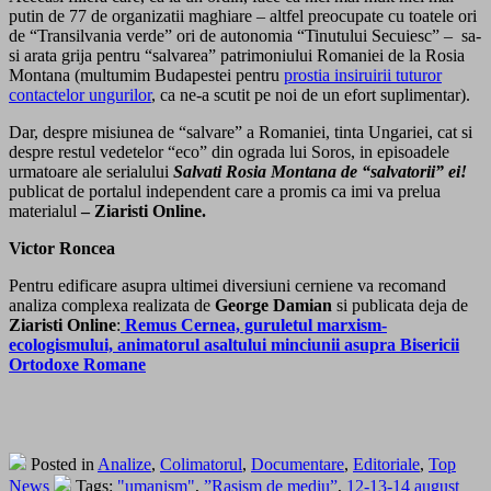
putin de 77 de organizatii maghiare – altfel preocupate cu toatele ori
de “Transilvania verde” ori de autonomia “Tinutului Secuiesc” – sa-
si arata grija pentru “salvarea” patrimoniului Romaniei de la Rosia
Montana (multumim Budapestei pentru
prostia insiruirii tuturor
contactelor ungurilor
, ca ne-a scutit pe noi de un efort suplimentar).
Dar, despre misiunea de “salvare” a Romaniei, tinta Ungariei, cat si
despre restul vedetelor “eco” din ograda lui Soros, in episoadele
urmatoare ale serialului
Salvati Rosia Montana de “salvatorii” ei!
publicat de portalul independent care a promis ca imi va prelua
materialul
– Ziaristi Online.
Victor Roncea
Pentru edificare asupra ultimei diversiuni cerniene va recomand
analiza complexa realizata de
George Damian
si publicata deja de
Ziaristi Online
:
Remus Cernea, guruletul marxism-
ecologismului, animatorul asaltului minciunii asupra Bisericii
Ortodoxe Romane
Posted in
Analize
,
Colimatorul
,
Documentare
,
Editoriale
,
Top
News
Tags:
"umanism"
,
”Rasism de mediu”
,
12-13-14 august