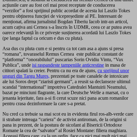
acțiunile care au fost cel mai prost receptate de conducerea
“verzilor” a fost sprijinul public acordat de acesta lui Laszlo Tokes
pentru obținerea funcției de vicepreședinte al PE. Interesant de
menționat, afirma jurnalistul Bogdan Tiberiu Iacob intr-un articol,
acum cațiva ani Cernea s-a înscris în UDMR, ceea ce ar putea avea
oarece relevanță în ce privește susținerea acordată lui Laszlo Tokes
(pe langa faptul ca oricum e dus cu pluta).
Asa dus cu pluta cum e si pentru ca tot cam asa a ajuns si presa
“romana”, tovaraselul Remus Cernea este publicat constant de
“platforma” “onorabilului” puscarias Sorin Ovidiu Vintu, “Vax
Publica”, unde
isi raspandeste tampeniile anticrestine
in masa de
cititori spalati la creier. Pentru ca nu era de ajuns,
cu sprijinul unor
unguri din Targu Mures,
prezentati pe toate canalele de intoxicare
ale lui Soros drept “ziaristi germani”, a reusit sa declanseze ultimul
scandal “international” impotriva Catedralei Mantuirii Neamului,
bazat pe minciuni flagrante, la care Deutsche Welle a marsat, cu o
jenanta lejeritate, fara a-si fi cerut scuze nici pana acum romanilor
pentru crasa dezinformare la care s-a pretat.
Nu cred ca trebuie sa mai scot eu in evidenta firul ros-alb-verde care
ii strabate intreaga “cariera” de activist antiroman, de la origini si
pana in prezent, de la postura de sicofant al Bisericii Ortodoxe
Romane la cea de “salvator” al Rosiei Montane: filiera maghiara.
Aceeasi filiera care, ca la un ordin, face ca nici mai mult nici mai