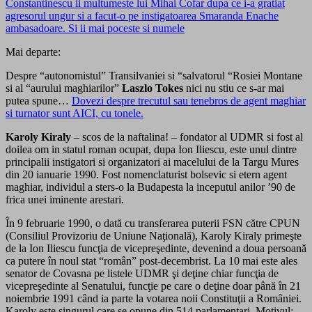
Constantinescu ii multumeste lui Mihai Cofar dupa ce i-a gratiat
agresorul ungur si a facut-o pe instigatoarea Smaranda Enache
ambasadoare. Si ii mai poceste si numele
Mai departe:
Despre “autonomistul” Transilvaniei si “salvatorul “Rosiei Montane
si al “aurului maghiarilor”
Laszlo Tokes
nici nu stiu ce s-ar mai
putea spune…
Dovezi despre trecutul sau tenebros de agent maghiar
si turnator sunt AICI, cu tonele.
Karoly Kiraly
– scos de la naftalina! – fondator al UDMR si fost al
doilea om in statul roman ocupat, dupa Ion Iliescu, este unul dintre
principalii instigatori si organizatori ai macelului de la Targu Mures
din 20 ianuarie 1990. Fost nomenclaturist bolsevic si etern agent
maghiar, individul a sters-o la Budapesta la inceputul anilor ’90 de
frica unei iminente arestari.
În 9 februarie 1990, o dată cu transferarea puterii FSN către CPUN
(Consiliul Provizoriu de Uniune Naţională), Karoly Kiraly primeşte
de la Ion Iliescu funcţia de vicepreşedinte, devenind a doua persoană
ca putere în noul stat “român” post-decembrist. La 10 mai este ales
senator de Covasna pe listele UDMR şi deţine chiar funcţia de
vicepreşedinte al Senatului, funcţie pe care o deţine doar până în 21
noiembrie 1991 când ia parte la votarea noii Constituţii a României.
Karoly este singurul care se opune din 514 parlamentari. Motivul: