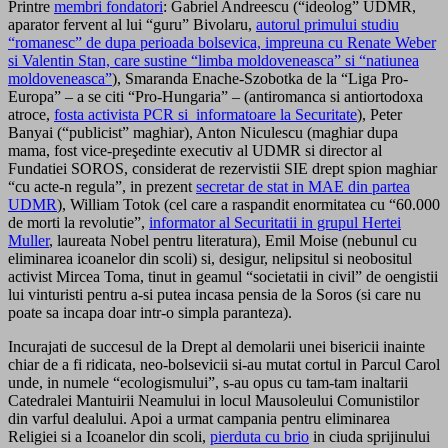
Printre
membri fondatori
: Gabriel Andreescu (“ideolog” UDMR,
aparator fervent al lui “guru” Bivolaru,
autorul primului studiu
“romanesc” de dupa perioada bolsevica, impreuna cu Renate Weber
si Valentin Stan, care sustine “limba moldoveneasca” si “natiunea
moldoveneasca”
), Smaranda Enache-Szobotka de la “Liga Pro-
Europa” – a se citi “Pro-Hungaria” – (antiromanca si antiortodoxa
atroce,
fosta activista PCR si informatoare la Securitate
), Peter
Banyai (“publicist” maghiar), Anton Niculescu (maghiar dupa
mama, fost vice-preşedinte executiv al UDMR si director al
Fundatiei SOROS, considerat de rezervistii SIE drept spion maghiar
“cu acte-n regula”, in prezent
secretar de stat in MAE din partea
UDMR
), William Totok (cel care a raspandit enormitatea cu “60.000
de morti la revolutie”,
informator al Securitatii in grupul Hertei
Muller
, laureata Nobel pentru literatura), Emil Moise (nebunul cu
eliminarea icoanelor din scoli) si, desigur, nelipsitul si neobositul
activist Mircea Toma, tinut in geamul “societatii in civil” de oengistii
lui vinturisti pentru a-si putea incasa pensia de la Soros (si care nu
poate sa incapa doar intr-o simpla paranteza).
Incurajati de succesul de la Drept al demolarii unei bisericii inainte
chiar de a fi ridicata, neo-bolsevicii si-au mutat cortul in Parcul Carol
unde, in numele “ecologismului”, s-au opus cu tam-tam inaltarii
Catedralei Mantuirii Neamului in locul Mausoleului Comunistilor
din varful dealului. Apoi a urmat campania pentru eliminarea
Religiei si a Icoanelor din scoli,
pierduta cu brio
in ciuda sprijinului