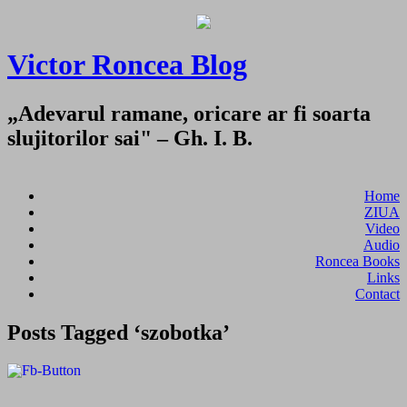
Victor Roncea Blog
„Adevarul ramane, oricare ar fi soarta
slujitorilor sai" – Gh. I. B.
Home
ZIUA
Video
Audio
Roncea Books
Links
Contact
Posts Tagged ‘szobotka’