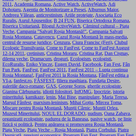
2011
,
Academia Romana
,
Active Watch
,
ActiveWatch
,
Adi
Dohotaru
,
Agentia de Monitorizare a Presei
,
Alburnus Maior
,
Andreea Vălean
,
anticrestinism
,
Ariile protejate
,
Asociația Eco
Ruralis
,
Aurul Apusenilor
,
B 24 FUN
,
Biserica Ortodoxa Romana
,
Biserica Unitariană
,
Blogul ActiveWatch
,
Căminul cultural – Piața
Veche
,
Campania ”Salvați Roșia Montană!”
,
Campania Salvati
Rosia Montana
,
Catavencu
,
Cazul Roșia Montană în mass-media
,
centrul de resurse juridice
,
Cenzura
,
Ciura Francisc (Feri)
,
Clubul
Ecologic Transilvania
,
Come to FanFest
,
Come to FanFest August
12-14 2011
,
cretinism
,
Cristina Moraru
,
Cristina Raț
,
Dan Cișmaș
,
dilema veche
,
Dramacum
,
droguri
,
Ecologism
,
ecologisti
,
EcoRuralis
,
Eniko Vincze
,
Eugen David
,
Facebook
,
Fan Fest
,
Fân
Fun Park
,
FanFest
,
FanFest 2011
,
FanFest 2011 – Lupta continua
Rosia Montana!
,
FanFest 2011 la Rosia Montana
,
FânFest ediţia a
VI-a
,
fanfest.ro
,
FÂSFEST
,
filiera maghiara
,
Fundația Desire
,
galeriile daco-romane
,
GAS
,
George Soros
,
gherile ecologiste
,
Gianina Cărbunariu
,
idiotii folositori
,
InfOMG
,
Ipocrizie
,
istoria
mineritului
,
kamikaze
,
lenin
,
Mai Bine
,
manipulare
,
Maria Teresa
,
Marşul Fânfest
,
marxism-leninism
,
Mihai Goțiu
,
Mircea Toma
,
Mişcare pentru Roşia Montană
,
Munții Cârnic
,
Muntii Orlea
,
Muzeul Mineritului
,
NOUL EL DORADO
,
nudism
,
Oana Zabava
,
organizatii ecologiste
,
padurea de la Baneasa
,
pasive watch
,
pe linie
fizică și politică
,
Pentru apărarea şi promovarea Roşia Montană
,
Piața Veche
,
Piața Veche – Roșia Montană
,
Piatra Corbului
,
Piatra
Despicată
,
presiuni economice
,
Program Fan Fest
,
Program Fan Fest