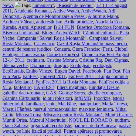
News
Tags:
“umanism”
,
”Rasism de mediu”
,
12-13-14 august
2011
,
Academia Romana
,
Active Watch
,
ActiveWatch
,
Adi
Dohotaru
,
Agentia de Monitorizare a Presei
,
Alburnus Maior
,
Andreea Vălean
,
anticrestinism
,
Ariile protejate
,
Asociația Eco
Ruralis
,
Aurul Apusenilor
,
B 24 FUN
,
Biserica Ortodoxa Romana
,
Biserica Unitariană
,
Blogul ActiveWatch
,
Căminul cultural – Piața
Veche
,
Campania ”Salvați Roșia Montană!”
,
Campania Salvati
Rosia Montana
,
Catavencu
,
Cazul Roșia Montană în mass-media
,
centrul de resurse juridice
,
Cenzura
,
Ciura Francisc (Feri)
,
Clubul
Ecologic Transilvania
,
Come to FanFest
,
Come to FanFest August
12-14 2011
,
cretinism
,
Cristina Moraru
,
Cristina Raț
,
Dan Cișmaș
,
dilema veche
,
Dramacum
,
droguri
,
Ecologism
,
ecologisti
,
EcoRuralis
,
Eniko Vincze
,
Eugen David
,
Facebook
,
Fan Fest
,
Fân
Fun Park
,
FanFest
,
FanFest 2011
,
FanFest 2011 – Lupta continua
Rosia Montana!
,
FanFest 2011 la Rosia Montana
,
FânFest ediţia a
VI-a
,
fanfest.ro
,
FÂSFEST
,
filiera maghiara
,
Fundația Desire
,
galeriile daco-romane
,
GAS
,
George Soros
,
gherile ecologiste
,
Gianina Cărbunariu
,
idiotii folositori
,
InfOMG
,
Ipocrizie
,
istoria
mineritului
,
kamikaze
,
lenin
,
Mai Bine
,
manipulare
,
Maria Teresa
,
Marşul Fânfest
,
marsul homosexualilor
,
marxism-leninism
,
Mihai
Goțiu
,
Mircea Toma
,
Mişcare pentru Roşia Montană
,
Munții Cârnic
,
Muntii Orlea
,
Muzeul Mineritului
,
NOUL EL DORADO
,
nudism
,
Oana Zabava
,
organizatii ecologiste
,
padurea de la Baneasa
,
pasive
watch
,
pe linie fizică și politică
,
Pentru apărarea şi promovarea