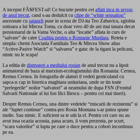
A inceput FÂ
S
FEST-ul! Ce bucurie pentru cei
aflati inca in sevraj,
de anul trecut
, cand s-au dedulcit cu
clipe de “white sensation”
asezonate cu
sataneli
puse in scena de DJ-ita Teo Zabavica, zglobia
sotioara a lui Mircea Toma, cu doar vreo 40 de ani mai tanara decat
pensionarul de la Vama Veche, o alta “locatie” aflata in curs de
“salvare” de catre
Coalitia pentru o Romanie Murdara
. Reteta e
simpla: chemi Asociatia Familiala Teo & Mircea Show alias
“Active-Pasive Watch” si “salvarea” e gata: de la tigani la pelicani,
nimic nu le scapa!
La editia de
distrugeri a mediului rosian
de anul trecut nu a lipsit
animatorul de baza al marxism-ecologismului din Romania: Cernea,
Remus Cernea. In fotografia de alaturi il vedeti gesticuland cu
sapca-n cap in biserica maghiara unitariana, unde se tin toate
“prelegerile” noilor “salvatori” ai neamului de dupa FSN (Frontul
Salvarii Nationale al lui Ion Ilici Iliescu – pentru cei mai tineri).
Despre Remus Cernea, una dintre vedetele “miscarii de rezistenta” si
ale “luptei continue” contra-pro Rosia Montana s-ar putea spune
multe. Sau nimic. E suficient sa te uiti la el. Pentru cei care nu au
avut insa ocazia aceasta, pana acum, ii vom prezenta, pe scurt,
“scara valorilor” si lupta pe care o duce pentru a cobori incontinuu
pe ea.