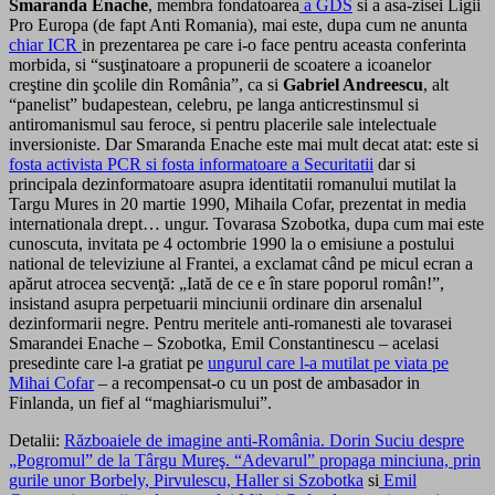
Smaranda Enache
, membra fondatoarea
a GDS
si a asa-zisei Ligii
Pro Europa (de fapt Anti Romania), mai este, dupa cum ne anunta
chiar ICR
in prezentarea pe care i-o face pentru aceasta conferinta
morbida, si “susţinatoare a propunerii de scoatere a icoanelor
creştine din şcolile din România”, ca si
Gabriel Andreescu
, alt
“panelist” budapestean, celebru, pe langa anticrestinsmul si
antiromanismul sau feroce, si pentru placerile sale intelectuale
inversioniste. Dar Smaranda Enache este mai mult decat atat: este si
fosta activista PCR si fosta informatoare a Securitatii
dar si
principala dezinformatoare asupra identitatii romanului mutilat la
Targu Mures in 20 martie 1990, Mihaila Cofar, prezentat in media
internationala drept… ungur. Tovarasa Szobotka, dupa cum mai este
cunoscuta, invitata pe 4 octombrie 1990 la o emisiune a postului
national de televiziune al Frantei, a exclamat când pe micul ecran a
apărut atrocea secvenţă: „Iată de ce e în stare poporul român!”,
insistand asupra perpetuarii minciunii ordinare din arsenalul
dezinformarii negre. Pentru meritele anti-romanesti ale tovarasei
Smarandei Enache – Szobotka, Emil Constantinescu – acelasi
presedinte care l-a gratiat pe
ungurul care l-a mutilat pe viata pe
Mihai Cofar
– a recompensat-o cu un post de ambasador in
Finlanda, un fief al “maghiarismului”.
Detalii:
Războaiele de imagine anti-România. Dorin Suciu despre
„Pogromul” de la Târgu Mureş. “Adevarul” propaga minciuna, prin
gurile unor Borbely, Pirvulescu, Haller si Szobotka
si
Emil