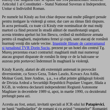
Articolul 1 al Constitutiei – Statul National Suveran si Independent,
Unitar si Indivizibil Roman.
Pe numele lui Kiraly au fost chiar depuse mai multe plângeri penale
pentru instigare la violenţă şi omor, dar care au rămas fără răspuns.
În acea perioadă, cu toate că Kiraly este nominalizat de mai mulţi
martori ca fiind prezent în stradă alături de manifestanţii unguri,
acesta trimitea apeluri lui Ion Iliescu, cerând să mobilizeze armata
pentru că magharii, majoritatea femei şi copii, sunt atacaţi de românii
înarmaţi veniţi din satele vecine.
Imaginile filmate de cameramanul
si jurnalistul TVR Dorin Suciu
, prezent pe un hotel din centrul Tg.
Mureş prezentau exact contrariul: maghiarii mult mai numeroşi
atacau grupuri disparate de români în timp ce de la balcoane se
auzeau prin portavoci îndemnuri în maghiară la violenţă.
Kiraly Karoly, alaturi de alti extremiştii antrenati in provocări
diversioniste, ca Szocs Geza, Tokes Laszlo, Kovacs Ara Atilla,
Molnar Gusti, Imre Andras, ş.a., s-a aflat printre gălăgioşii folositi
de Divizia Ardeal a Securităţii Republicii Populare Ungare, filiala a
KGB, in vederea declararii independentei Regiunii Autonome
Maghiare in decembrie 1989 si, apoi, in martie 1990, cu dezideratul
prelungit pana azi.
Acestia au fost, astazi, invitatii speciali ai ICR-ului lui
Patapievici
,
pe banii “patibularilor” de romani si cu avizul “organelor” Romaniei