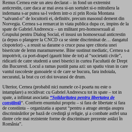
Remus Cernea este un ateu declarat – in fond un extremist
anticrestin, care daca ar mai avea si-un sortulet si-o mitraliera la
indemana s-ar putea sa-l vedem intr-o zi prin Rosia Montana
“salvand-o” de locuitorii ei, definitiv, precum masonul dement din
Norvegia. Cernea s-a remarcat in viata publica dupa ce, impins de la
spate de Gabriel Andreescu – un militant pro-homosexuali al
Grupului pentru Dialog Social, el insusi un homosexual anticrestin
(a depus o plangere la CNCD ca se simte discriminat de… dangatul
clopotelor) -, a reusit sa darame o cruce pusa spre ctitoria unei
bisericute de lemn maramuresene. Bine sustinut mediatic, Cernea s-a
impotrivit, ca port-drapel (gaurit bine de tot) al “societatii civile”,
ridicarii de catre studenti a unei biserici in curtea Facultatii de Drept
din Bucuresti. Locul a ramas pustiit pana azi: un spatiu viran in care
vantul rascoleste gunoaiele si de care se bucura, fara indoiala,
necuratul, la brat cu cei doi tovarasi de drum.
Ulterior, Cernea (probabil nici numele ce-l poarta nu este o
intamplare) a recidivat: cu Gabriel Andreescu tot in spate – tot in
spate, a infiintat asociatia
“Solidaritatea pentru libertatea de
conştiinţă
“. Conform enuntului propriu – si fara de libertate si fara
de constiinta – organizatia a aparut “pentru a atrage atenţia asupra
discriminărilor pe bază de credinţă şi religie, şi a combate astfel una
dintre cele mai rezistente forme de discriminare prezente astăzi în
România”.