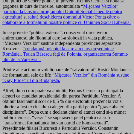
Din punct de vedere politic, in prezent, Remus Cernea si noua sa
gogonea in curs de inrosire, autointitulata “
Mişcarea Verzilor”,
participa la lansarea programului Uniunii Social Liberale pentru
agricultură
si
salută deschiderea domnului Victor Ponta către o
colaborare a formaţiunii noastre politice cu Uniunea Social Liberală.
In ce priveste “politica externa”, consecvent directivelor
antiromanesti ale filonului care l-a slobozit in viata publica,
“Miscarea Verzilor” sustine independenta provinciei separatiste
Kosovo si
“condamnă boicotul la care a recurs preşedintele
României, Traian Băsescu faţă de Polonia, organizatoarea Summit-
ului de la Varşovia”.
Printre alte actiuni revolutionare ale “salvatorului” Rosiei Montane si
ale formatiunii sale de lift:
“Mişcarea Verzilor” din România susţine
“Gay Pride”-ul din Budapesta.
Altfel, dupa cum poate va amintiti, Remus Cernea a participat la
alegeri ca candidat prezidential din partea Partidului Verzilor. A
obtinut fascinantul scor de 0,5 % din electoratul prezent la vot si
ulterior a fost exclus dupa alegeri din partid pentru “grave abateri
disciplinare”. Dupa cum a declarat chiar el atunci cand si-a mimat
public demisia, “verzii” se suparasera pe el pentru ca ar fi
“transformat formatiunea intr-un partid de homosexuali”.
Președintele filialei București a Partidului Verzilor, Constantin
Dumitrescu, a sustinut la excluderea lui Remus Cernea că una dintre