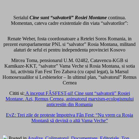
Serialul
Cine sunt “salvatorii” Rosiei Montane
continua.
Momentan, cateva cadre existentiale din viata “salvatorilor”:
Renate Weber, fosta coordonatoare a Retelei Soros Romania, in
prezent europarlamentar PNL si “salvator” Rosia Montana, militand
alaturi de seful ei pentru independenta provinciei Kosovo
Mircea Toma, pensionarul U.M. 02482, Catavencu-KGB si
Kamikaze-KKT, “salvator” Vama Veche si Rosia Montana, si sotia
lui, activista Fan Fest Teo Zabava (cu capul legat), la Marsul
Homosexualilor si Lesbienelor – In ultimul plan, “salvatorul” Remus
Cernea
Cititi si:
A inceput FÂSFEST-ul! Cine sunt “salvatorii” Rosiei
Montane. Azi, Remus Cernea, animatorul marxism-ecologismului
anticrestin din Romania
EvZ: Trei zile de proteste împotriva Fân Fest: “Nu vrem ca Roşia
Montană să devină o altă Vama Veche”
Posted in
Analize
,
Colimatorul
,
Documentare
,
Editoriale
,
Top