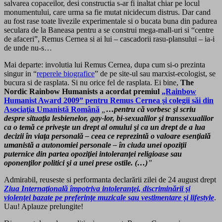
salvarea copaceilor, desi constructia s-ar fi inaltat chiar pe locul
monumentului, care urma sa fie mutat nicidecum distrus. Dar cand
au fost rase toate livezile experimentale si o bucata buna din padurea
seculara de la Baneasa pentru a se construi mega-mall-uri si “centre
de afaceri”, Remus Cernea si ai lui – cascadorii rasu-plansului – ia-i
de unde nu-s…
Mai departe: involutia lui Remus Cernea, dupa cum si-o prezinta
singur in “
reperele biografice
” de pe site-ul sau marxist-ecologist, se
bucura si de rasplata. Si nu orice fel de rasplata. Ei bine,
The
Nordic Rainbow Humanists a acordat premiul
„Rainbow
Humanist Award 2009” pentru Remus Cernea şi colegii săi din
Asociaţia Umanistă Română
„
…pentru că vorbesc şi scriu
despre situaţia lesbienelor, gay-lor, bi-sexualilor şi transsexualilor
ca o temă ce priveşte un drept al omului şi ca un drept de a lua
decizii în viaţa personală – ceea ce reprezintă o valoare esenţială
umanistă a autonomiei personale – în ciuda unei opoziţii
puternice din partea opoziţiei intoleranţei religioase sau
oponenţilor politici şi a unei prese ostile. (…)
”
Admirabil, reuseste si performanta declarării zilei de 24 august drept
Ziua I
nternaţională împotriva intoleranţei, discriminării şi
violenţei bazate pe preferinţe muzicale sau vestimentare şi lifestyle
.
Uau! Aplauze prelungite!