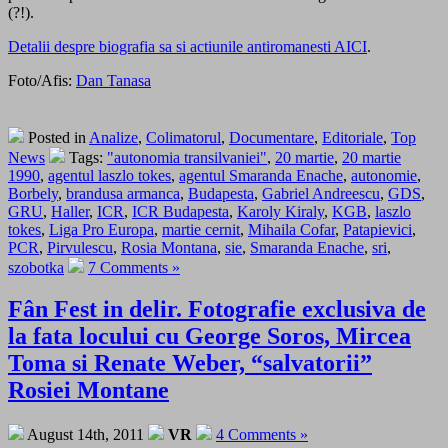
(?!).
Detalii despre biografia sa si actiunile antiromanesti AICI
.
Foto/Afis:
Dan Tanasa
Posted in
Analize
,
Colimatorul
,
Documentare
,
Editoriale
,
Top
News
Tags:
"autonomia transilvaniei"
,
20 martie
,
20 martie
1990
,
agentul laszlo tokes
,
agentul Smaranda Enache
,
autonomie
,
Borbely
,
brandusa armanca
,
Budapesta
,
Gabriel Andreescu
,
GDS
,
GRU
,
Haller
,
ICR
,
ICR Budapesta
,
Karoly Kiraly
,
KGB
,
laszlo
tokes
,
Liga Pro Europa
,
martie cernit
,
Mihaila Cofar
,
Patapievici
,
PCR
,
Pirvulescu
,
Rosia Montana
,
sie
,
Smaranda Enache
,
sri
,
szobotka
7 Comments »
Fân Fest in delir. Fotografie exclusiva de
la fata locului cu George Soros, Mircea
Toma si Renate Weber, “salvatorii”
Rosiei Montane
August 14th, 2011
VR
4 Comments »