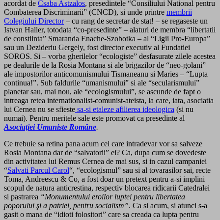
acordat de
Csaba Astzalos
, presedintele “Consiliului National pentru
Combaterea Discriminarii” (CNCD), si unde printre
membrii
Colegiului Director
– cu rang de secretar de stat! – se regaseste un
Istvan Haller, totodata “co-presedinte” – alaturi de membra “libertatii
de constiinta” Smaranda Enache-Szobotka – al “Ligii Pro-Europa”
sau un Dezideriu Gergely, fost director executiv al Fundatiei
SOROS. Si – vorba gherilelor “ecologiste” desfasurate zilele acestea
pe dealurile de la Rosia Montana si ale brigazilor de “neo-golani”
ale impostorilor anticomunismului Tismaneanu si Maries – “Lupta
continua!”. Sub faldurile “umanismului” si ale “secularismului”
planetar sau, mai nou, ale “ecologismului”, se ascunde de fapt o
intreaga retea internationalist-comunist-ateista, la care, iata, asociatia
lui Cernea nu se sfieste
sa-si etaleze afilierea ideologica
(si nu
numai). Pentru meritele sale este promovat ca presedinte al
Asociaţiei Umaniste Române
.
Ce trebuie sa retina pana acum cei care intradevar vor sa salveze
Rosia Montana dar de “salvatorii” ei? Ca, dupa cum se dovedeste
din activitatea lui Remus Cernea de mai sus, si in cazul campaniei
“
Salvati Parcul Carol
“, “ecologismul” sau si al tovarasilor sai, recte
Toma, Andreescu & Co, a fost doar un pretext pentru a-si implini
scopul de natura anticrestina, respectiv blocarea ridicarii Catedralei
si pastrarea
“Monumentului eroilor luptei pentru libertatea
poporului şi a patriei, pentru socialism”
. Ca si acum, si atunci s-a
gasit o mana de “idioti folositori” care sa creada ca lupta pentru