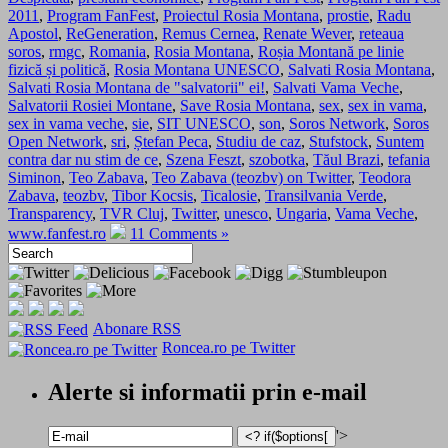
2011
,
Program FanFest
,
Proiectul Rosia Montana
,
prostie
,
Radu
Apostol
,
ReGeneration
,
Remus Cernea
,
Renate Wever
,
reteaua
soros
,
rmgc
,
Romania
,
Rosia Montana
,
Roșia Montană pe linie
fizică și politică
,
Rosia Montana UNESCO
,
Salvati Rosia Montana
,
Salvati Rosia Montana de "salvatorii" ei!
,
Salvati Vama Veche
,
Salvatorii Rosiei Montane
,
Save Rosia Montana
,
sex
,
sex in vama
,
sex in vama veche
,
sie
,
SIT UNESCO
,
son
,
Soros Network
,
Soros
Open Network
,
sri
,
Ștefan Peca
,
Studiu de caz
,
Stufstock
,
Suntem
contra dar nu stim de ce
,
Szena Feszt
,
szobotka
,
Tăul Brazi
,
tefania
Siminon
,
Teo Zabava
,
Teo Zabava (teozbv) on Twitter
,
Teodora
Zabava
,
teozbv
,
Tibor Kocsis
,
Ticalosie
,
Transilvania Verde
,
Transparency
,
TVR Cluj
,
Twitter
,
unesco
,
Ungaria
,
Vama Veche
,
www.fanfest.ro
11 Comments »
Abonare RSS
Roncea.ro pe Twitter
Alerte si informatii prin e-mail
'>