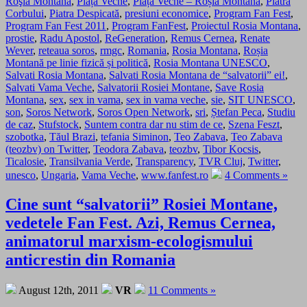
Roşia Montană
,
Piața Veche
,
Piața Veche – Roșia Montană
,
Piatra
Corbului
,
Piatra Despicată
,
presiuni economice
,
Program Fan Fest
,
Program Fan Fest 2011
,
Program FanFest
,
Proiectul Rosia Montana
,
prostie
,
Radu Apostol
,
ReGeneration
,
Remus Cernea
,
Renate
Wever
,
reteaua soros
,
rmgc
,
Romania
,
Rosia Montana
,
Roșia
Montană pe linie fizică și politică
,
Rosia Montana UNESCO
,
Salvati Rosia Montana
,
Salvati Rosia Montana de “salvatorii” ei!
,
Salvati Vama Veche
,
Salvatorii Rosiei Montane
,
Save Rosia
Montana
,
sex
,
sex in vama
,
sex in vama veche
,
sie
,
SIT UNESCO
,
son
,
Soros Network
,
Soros Open Network
,
sri
,
Ștefan Peca
,
Studiu
de caz
,
Stufstock
,
Suntem contra dar nu stim de ce
,
Szena Feszt
,
szobotka
,
Tăul Brazi
,
tefania Siminon
,
Teo Zabava
,
Teo Zabava
(teozbv) on Twitter
,
Teodora Zabava
,
teozbv
,
Tibor Kocsis
,
Ticalosie
,
Transilvania Verde
,
Transparency
,
TVR Cluj
,
Twitter
,
unesco
,
Ungaria
,
Vama Veche
,
www.fanfest.ro
4 Comments »
Cine sunt “salvatorii” Rosiei Montane,
vedetele Fan Fest. Azi, Remus Cernea,
animatorul marxism-ecologismului
anticrestin din Romania
August 12th, 2011
VR
11 Comments »