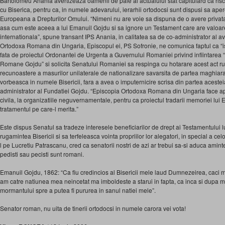
Bartolomeu Anania avertizeaza oamenii de paie ai actualului stat capitulard ca ris
cu Biserica, pentru ca, in numele adevarului, ierarhii ortodocsi sunt dispusi sa apere 
Europeana a Drepturilor Omului. “Nimeni nu are voie sa dispuna de o avere privata, 
asa cum este aceea a lui Emanuil Gojdu si sa ignore un Testament care are valoare
internationala”, spune transant IPS Anania, in calitatea sa de co-administrator al a
Ortodoxa Romana din Ungaria, Episcopul ei, PS Sofronie, ne comunica faptul ca “i
fata de proiectul Ordonantei de Urgenta a Guvernului Romaniei privind infiintarea
Romane Gojdu” si solicita Senatului Romaniei sa respinga cu hotarare acest act ru
recunoastere a masurilor unilaterale de nationalizare savarsita de partea maghiara
vorbeasca in numele Bisericii, fara a avea o imputernicire scrisa din partea acesteia
administrator al Fundatiei Gojdu. “Episcopia Ortodoxa Romana din Ungaria face ape
civila, la organizatiile neguvernamentale, pentru ca proiectul tradarii memoriei lu
tratamentul pe care-l merita.”
Este dispus Senatul sa tradeze interesele beneficiarilor de drept ai Testamentului 
rugamintea Bisericii si sa terfeleasca vointa propriilor lor alegatori, in special a c
l pe Lucretiu Patrascanu, cred ca senatorii nostri de azi ar trebui sa-si aduca aminte 
pedisti sau pecisti sunt romani.
Emanuil Gojdu, 1862: “Ca fiu credincios al Bisericii mele laud Dumnezeirea, caci
am catre natiunea mea neincetat ma imboldeste a starui in fapta, ca inca si dupa m
mormantului spre a putea fi pururea in sanul natiei mele”.
Senator roman, nu uita de tinerii ortodocsi in numele carora vei vota!