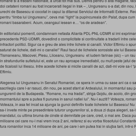
romane si a tradarii nationale, a urcat tot mai sus. Demis pentru o alta magarie, 
doi cetateni romani au fost incarcerati ilegal in Irak – , Ungureanu s-a dat, din nou, l
urechi de Basescu si cocotat in capul la ditamai Serviciul de Informatii Externe. R
pentru “limba lui Ungureanu”, ceva mai “light” la pupincureala din Palat, dupa cum a
romani basarabeni. Acum, ceangaul iesean e… “os de aradean”.
In editorialul pomenit, condamnam nefasta Alianta PDL-PNL-UDMR si imi exprimam
precedenta PSD-UDMR, dovedind o complicitate si continuitate a tradarii intre cel
infractori politici. Sigur ca e greu de ales intre lichele si canalii. Victor Eftimiu o s
saturat de lichele, dati-mi o canalie!” Raul facut de lichelele sorosiste ale lui Basesc
Tismaneanu, Macovei, Plesu, Liiceanu, Ungureanu et iudem farinae (sic) – un rau car
in strafundurile sufletului ei, este un rau aproape iremediabil, cu mult peste jaful 
de ticalosii lui Iliescu. Intre aceste lichele si micile canalii de azi, dati-mi voie sa-l 
Eftimiu.
Alegerea lui Ungureanu in Senatul Romaniei, ce spera in urma cu sase ani ca o sa-
sacrilegiu care l-ar rasuci, din nou, pe acest sfant al Ardealului, in mormantul sau
ungurenii de la Budapesta. “Romane, nu ma trada!”, striga Gojdu, de acolo, din gr
mormantului spre a putea fi pururea in sanul natiei lui”. Nu-l auziti? Voteaza, roman
Voteaza, in asa fel incat sa ajunga la gunoi definitiv toate lichelele lui Basescu! Nu i
sa-l invete minte pe presedintele tuturor ungurenilor si, a doua zi dupa alegeri, sa
mandatul, cu ultima bruma de cinste si demnitate pe care, cred, o mai are. Daca 
milioane cei care nu-l mai vrem inca 2 ani, reiterez si eu vorba filosofului Consta
fura romanilor inca 14 milioane de ani, pe care i-am putea trai in slujba tarii, intr-