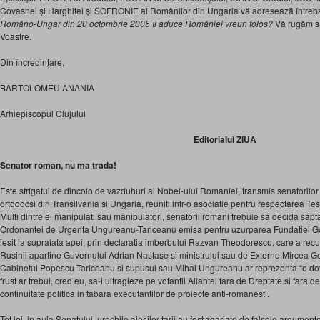
Covasnei şi Harghitei şi SOFRONIE al Românilor din Ungaria vă adresează între
Româno-Ungar din 20 octombrie 2005 îi aduce României vreun folos?
Vă rugăm să
Voastre.
Din încredinţare,
BARTOLOMEU ANANIA
Arhiepiscopul Clujului
Editorialul ZIUA
Senator roman, nu ma trada!
Este strigatul de dincolo de vazduhuri al Nobel-ului Romaniei, transmis senatorilor 
ortodocsi din Transilvania si Ungaria, reuniti intr-o asociatie pentru respectarea T
Multi dintre ei manipulati sau manipulatori, senatorii romani trebuie sa decida sap
Ordonantei de Urgenta Ungureanu-Tariceanu emisa pentru uzurparea Fundatiei Gojdu
iesit la suprafata apei, prin declaratia imberbului Razvan Theodorescu, care a rec
Rusinii apartine Guvernului Adrian Nastase si ministrului sau de Externe Mircea G
Cabinetul Popescu Tariceanu si supusul sau Mihai Ungureanu ar reprezenta “o dov
frust ar trebui, cred eu, sa-i ultragieze pe votantii Aliantei fara de Dreptate si fara 
continuitate politica in tabara executantilor de proiecte anti-romanesti.
Tot joi, in aula Senatului, urechile alesilor tarii au fost zgariate de falsele argumen