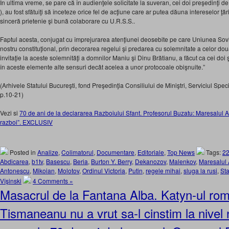
În ultima vreme, se pare că în audienţele solicitate la suveran, cei doi preşedinţi d
), au fost sfătuiţi să înceteze orice fel de acţiune care ar putea dăuna intereselor ţării
sinceră prietenie şi bună colaborare cu U.R.S.S..
Faptul acesta, conjugat cu împrejurarea atenţiunei deosebite pe care Uniunea Sovie
nostru constituţional, prin decorarea regelui şi predarea cu solemnitate a celor do
invitaţie la aceste solemnităţi a domnilor Maniu şi Dinu Brătianu, a făcut ca cei doi 
în aceste elemente alte sensuri decât acelea a unor protocoale obişnuite.”
(Arhivele Statului Bucureşti, fond Preşedinţia Consiliului de Miniştri, Serviciul Spec
p.10-21)
Vezi si
70 de ani de la declararea Razboiului Sfant. Profesorul Buzatu: Maresalul A
razboi”. EXCLUSIV
Posted in
Analize
,
Colimatorul
,
Documentare
,
Editoriale
,
Top News
Tags:
22
Abdicarea
,
b1tv
,
Basescu
,
Beria
,
Burton Y. Berry
,
Dekanozov
,
Malenkov
,
Maresalul
Antonescu
,
Mikoian
,
Molotov
,
Ordinul Victoria
,
Putin
,
regele mihai
,
sluga la rusi
,
Sta
Vîşinski
4 Comments »
Masacrul de la Fantana Alba. Katyn-ul ro
Tismaneanu nu a vrut sa-l cinstim la nivel n