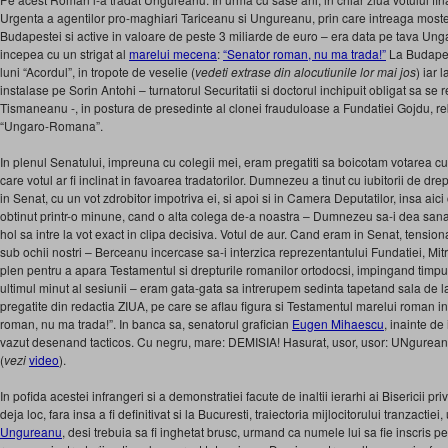
Urgenta a agentilor pro-maghiari Tariceanu si Ungureanu, prin care intreaga moste
Budapestei si active in valoare de peste 3 miliarde de euro – era data pe tava Ungar
incepea cu un strigat al
marelui mecena
:
“Senator roman, nu ma trada!”
La Budapest
luni “Acordul”, in tropote de veselie (
vedeti extrase din alocutiunile lor mai jos
) iar 
instalase pe Sorin Antohi – turnatorul Securitatii si doctorul inchipuit obligat sa se
Tismaneanu -, in postura de presedinte al clonei frauduloase a Fundatiei Gojdu, 
“Ungaro-Romana”.
In plenul Senatului, impreuna cu colegii mei, eram pregatiti sa boicotam votarea cu 
care votul ar fi inclinat in favoarea tradatorilor. Dumnezeu a tinut cu iubitorii de dr
in Senat, cu un vot zdrobitor impotriva ei, si apoi si in Camera Deputatilor, insa aici
obtinut printr-o minune, cand o alta colega de-a noastra – Dumnezeu sa-i dea sana
hol sa intre la vot exact in clipa decisiva. Votul de aur. Cand eram in Senat, tensiona
sub ochii nostri – Berceanu incercase sa-i interzica reprezentantului Fundatiei, Mit
plen pentru a apara Testamentul si drepturile romanilor ortodocsi, impingand timp
ultimul minut al sesiunii – eram gata-gata sa intrerupem sedinta tapetand sala de l
pregatite din redactia ZIUA, pe care se aflau figura si Testamentul marelui roman ins
roman, nu ma trada!”. In banca sa, senatorul grafician
Eugen Mihaescu
, inainte de
vazut desenand tacticos. Cu negru, mare: DEMISIA! Hasurat, usor, usor: UNgure
(
vezi
video
).
In pofida acestei infrangeri si a demonstratiei facute de inaltii ierarhi ai Bisericii p
deja loc, fara insa a fi definitivat si la Bucuresti, traiectoria mijlocitorului tranzactiei,
Ungureanu
, desi trebuia sa fi inghetat brusc, urmand ca numele lui sa fie inscris pe