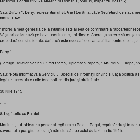
Moscova, Fondul 0125- Referentura România, opis 33, mapa128, dosar 5)
Sau: Burton Y. Berry, reprezentantul SUA în România, către Secretarul de stat amer
martie 1945
“Impresia mea generală de la întâlnire este aceea de confirmare a rapoartelor, rece
Vâşinski acţionează pe baza unor instrucţiuni directe. Speranţa sa este să reuşea
procedură constituţională, dar dacă este necesar, el o va sacrifica pentru o soluţie 
Berry “
(Foreign Relations of the United States, Diplomatic Papers, 1945, vol.V, Europe, p
Sau: “Notă informativă a Serviciului Special de Informaţii privind situaţia politică a 
legăturii acestuia cu alte forţe politice din ţară şi străinătate
30 iulie 1945
…..
8. Legăturile cu Palatul
Maniu a ţinut totdeauna personal legătura cu Palatul Regal, exprimându-şi în nenu
suveranul a pus girul consimţământului său pe actul de la 6 martie 1945.