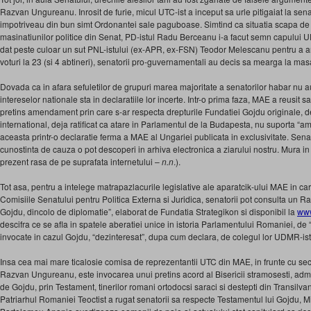
Razvan Ungureanu. Inrosit de furie, micul UTC-ist a inceput sa urle pitigaiat la sen
impotriveau din bun simt Ordonantei sale paguboase. Simtind ca situatia scapa de s
masinatiunilor politice din Senat, PD-istul Radu Berceanu i-a facut semn capului 
dat peste culoar un sut PNL-istului (ex-APR, ex-FSN) Teodor Melescanu pentru a 
voturi la 23 (si 4 abtineri), senatorii pro-guvernamentali au decis sa mearga la masa:
Dovada ca in afara sefuletilor de grupuri marea majoritate a senatorilor habar nu a
intereselor nationale sta in declaratiile lor incerte. Intr-o prima faza, MAE a reusit
pretins amendament prin care s-ar respecta drepturile Fundatiei Gojdu originale, de
international, deja ratificat ca atare in Parlamentul de la Budapesta, nu suporta 
aceasta printr-o declaratie ferma a MAE al Ungariei publicata in exclusivitate. Sena
cunostinta de cauza o pot descoperi in arhiva electronica a ziarului nostru. Mura in
prezent rasa de pe suprafata internetului –
n.n
.).
Tot asa, pentru a intelege matrapazlacurile legislative ale aparatcik-ului MAE in car
Comisiile Senatului pentru Politica Externa si Juridica, senatorii pot consulta un Ra
Gojdu, dincolo de diplomatie”, elaborat de Fundatia Strategikon si disponibil la
www
descifra ce se afla in spatele aberatiei unice in istoria Parlamentului Romaniei, de 
invocate in cazul Gojdu, “dezinteresat”, dupa cum declara, de colegul lor UDMR-is
Insa cea mai mare ticalosie comisa de reprezentantii UTC din MAE, in frunte cu sec
Razvan Ungureanu, este invocarea unui pretins acord al Bisericii stramosesti, admin
de Gojdu, prin Testament, tinerilor romani ortodocsi saraci si destepti din Transilva
Patriarhul Romaniei Teoctist a rugat senatorii sa respecte Testamentul lui Gojdu, Mit