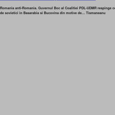
Romania anti-Romania. Guvernul Boc al Coalitiei PDL-UDMR respinge c
de sovietici in Basarabia si Bucovina din motive de… Tismaneanu