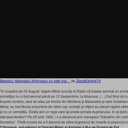
Basescu: Maresalul Antonescu nu este mai…
de
ZiaristiOnlineTV
“În noaptea de 23 August, regele Mihai anunţa la Radio că fusese semnat un armistiţ
armistiţiul nu a fost semnat până pe 12 Septembrie, la Moscova. (…) Dat fiind că nu
trupele române, care se aflau pe frontul din Moldova şi Basarabia şi care încetaser
Mihai, au fost făcute prizoniere de către ruşi; soldaţii şi ofiţerii au plecat captivi căt
şi nu un armistiţiu. Exista aici un rege care îşi preda armata duşmanului. În ce ţară 
stat asemănător? Pe 20 Iulie 1945, i s-a decernat prin mareşalul Tolbukhin din ordinu
Sovietice”. Tristă onoare de a fi decorat de către duşmanul de moarte al poporului 
Chirnoaga, șef-adjunct al Statului Major al Armatei a III-a pe Frontul de Est