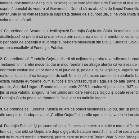
material documentar, dar şi din explicaţiile pe care Ministerul de Externe ni le-a îna
exprimă punctul de vedere al Guvernului. Dorind să nu abuzăm de timpul Domniilor
amănunte şi nu vom readuce la suprafaţă datele deja cunoscute, ci ne vom limita l
celor de ultimă oră.
1.
Se pretinde că Acordul nu desfiinţează Fundaţia Gojdu din Sibiu. În realitate, n
desfiinţează, ci preferă să şi-o anexeze prin racolarea a doi din membrii ei cu funcţi
o perioadă de absenţă a autorităţii superioare bisericeşti din Sibiu. Fundaţia Goj
organ consultativ al Fundaţiei Publice.
2.
Se pretinde că Fundaţia Gojdu e liberă să acţionaze pentru revendicarea bunurilo
Testamentul marelui mecena, dar în mod repetat i se atrage atenţia că va avea de lu
enormele costuri ale unor demersuri juridice şi, pe de alta, că legislaţia ungară n
naţionalizate, în afara locaşurilor de cult. Nimic însă despre sumele din conturile 
există instanţe europene, cum sunt cele din Strassburg şi Haga. Pe de altă parte,
practic, Acordul Ungaro-Român din octombrie 2005 îl anulează pe cel din 1937, ra
ţări şi încă valabil, singurul temei juridic prin care Fundaţia Gojdu îşi poate revendi
Fundaţia Gojdu poate să rămână în fiinţă, dar cu mâinile legate.
3.
Se pretinde că Fundaţia Publică nu are ca obiect moştenirea Gojdu, dar îşi prop
din complexul budapestan al „Curţilor Gojdu”, chipurile spre a le salva de la transfo
4.
Fundaţia Publică îşi propune să ridice în acest complex o statuie a marelui filantr
frumos!), dar uită că Gojdu are deja o gigantică statuie morală, în al cărei soclu su
mii de bursieri români ortodocşi, printre care se numără Traian Vuia, Victor Babeş