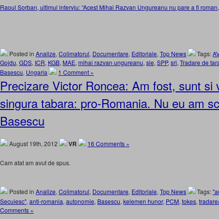
Raoul Sorban, ultimul interviu: “Acest Mihai Razvan Ungureanu nu pare a fi roman, 
Posted in
Analize
,
Colimatorul
,
Documentare
,
Editoriale
,
Top News
Tags:
A
Gojdu
,
GDS
,
ICR
,
KGB
,
MAE
,
mihai razvan ungureanu
,
sie
,
SPP
,
sri
,
Tradare de tar
Basescu
,
Ungaria
1 Comment »
Precizare Victor Roncea: Am fost, sunt si vo
singura tabara: pro-Romania. Nu eu am sc
Basescu
August 19th, 2012
VR
16 Comments »
Cam atat am avut de spus.
Posted in
Analize
,
Colimatorul
,
Documentare
,
Editoriale
,
Top News
Tags:
"a
Secuiesc"
,
anti-romania
,
autonomie
,
Basescu
,
kelemen hunor
,
PCM
,
tokes
,
tradar
Comments »