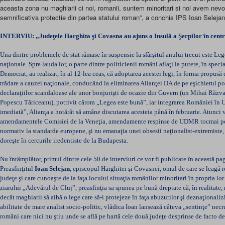
aceasta zona nu maghiarii ci noi, romanii, suntem minoritari si noi avem nevo
semnificativa protectie din partea statului roman”, a conchis IPS Ioan Selejan
INTERVIU: „Judeţele Harghita şi Covasna au ajuns o Insulă a Şerpilor în cent
Una dintre problemele de stat rămase în suspensie la sfârşitul anului trecut este Leg
naţionale. Spre lauda lor, o parte dintre politicienii români aflaţi la putere, în specia
Democrat, au realizat, în al 12-lea ceas, că adoptarea acestei legi, în forma propu
trădare a cauzei naţionale, conducând la eliminarea Alianţei DA de pe eşichierul poli
declaraţiilor scandaloase ale unor bonjurişti de ocazie din Guvern (un Mihai Răz
Popescu Tăriceanu), potrivit cărora „Legea este bună”, iar integrarea României în 
imediată”, Alianţa a hotărât să amâne discutarea acesteia până în februarie. Atunci vo
amendamentele Comisiei de la Veneţia, amendamente respinse de UDMR tocmai pent
normativ la standarde europene, şi nu emanaţia unei obsesii naţionalist-extremiste,
doreşte în cercurile iredentiste de la Budapesta.
Nu întâmplător, primul dintre cele 50 de interviuri ce vor fi publicate în această pa
Preasfinţitul
Ioan Selejan
, episcopul Harghitei şi Covasnei, omul de care se leagă 
judeţe şi care cunoaşte de la faţa locului situaţia românilor minoritari în propria lor 
ziarului „Adevărul de Cluj”, preasfinţia sa spunea pe bună dreptate că, în realitate,
decât maghiarii să aibă o lege care să-i protejeze în faţa abuzurilor şi deznaţionaliz
abilitate de mare analist socio-politic, vlădica Ioan lansează câteva „sentinţe” necru
români care nici nu ştiu unde se află pe hartă cele două judeţe desprinse de facto de