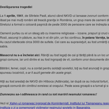
Desfăşurarea tragediei
La
1 aprilie, 1941
, de Sfintele Pasti, atunci când NKVD-ul lansase zvonuri conform că
lăsat pe mai mulţi români să treacă graniţa în România, un grup mare de oameni d
Siretului a format o coloană paşnică de peste 3000 de persoane care se îndrepta 
Oamenii purtau cu ei un steag alb cu însemne religioase – icoane, prapuri şi cruci d
Rosii, ascunşi în pădure, au tras în ei din plin, un foc continuu,
în poiana Varniţa, 
Au cazut sfartecate circa 3000 de suflete. Cei care au supravieţuit, au fost urmăriţi d
sabia.
Masacrul nu s-a încheiat aici
. Răniţii au fost legaţi de cai şi târâţi până la un loc
gropi comune, iar unii dintre ei au fost îngropaţi de vii, conform unor documente d
Bătrâni, femei, copii, nu a contat pentru soldaţii sovietici, toţi au fost aruncaţi în g
spuneau localnicii
, s-ar fi auzit gemete din acele gropi.
Alţii au fost arestaţi de NKVD din Hliboca (Adâncata), iar după ce au îndurat torturi, au
groapă comună din cimitirul evreiesc al oraşului. Peste acea groapă s-a turnat şi s-a
Dumnezeu sa-i odihneasca in rand cu toti martirii neamului romanesc!
Vezi si:
Katyn-ul romanesc ingropat de Kominternisti. Institutul lui Tismaneanu resp
instituia o zi a comemorarii victimelor regimului sovietic in Basarabia.