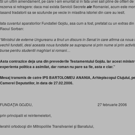
Si un ultim amendament, pe care l-am enuntat si in fata unei sali pline de ofiteri de in
rezerva si retragere: daca mai exista Servicii Secrete
Romaniei, acum este mome
ale
lasand tradatorii sa se scufunde pe vecie in mlastina istoriei din care au iesit.
Iata cuvantul aparatorilor Fundatiei Gojdu, asa cum a fost, prefatat cu un extras din
Raoul Sorban:
“Ministrul de externe Ungureanu a tinut un discurs in Senat in care afirma ca noua 
vechii fundatii, desi aceasta noua fundatie se suprapune si prin nume si prin activit
burse pentru studentii maghiari si romani…
Asta contrazice deja una din prevederile Testamentului Gojdu. Iar acest minist
experienta politica a asimilat, dar roman nu pare sa fie, asta e clar.”
Mesaj transmis de catre IPS BARTOLOMEU ANANIA, Arhiepiscopul Clujului, pentru
Camerei Deputatilor, in data de 27.02.2006.
FUNDAŢIA GOJDU, 27 februarie 2006
prin principalii ei reîntemeietori,
Ierahii ortodocşi din Mitropoliile Transilvaniei şi Banatului,