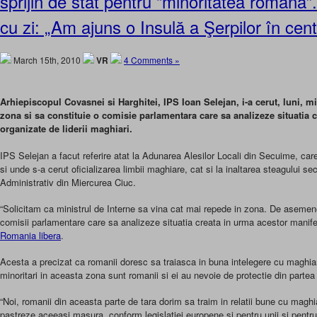
sprijin de stat pentru “minoritatea romana”.
cu zi: „Am ajuns o Insulă a Şerpilor în cen
March 15th, 2010
VR
4 Comments »
Arhiepiscopul Covasnei si Harghitei, IPS Ioan Selejan, i-a cerut, luni, mi
zona si sa constituie o comisie parlamentara care sa analizeze situatia 
organizate de liderii maghiari.
IPS Selejan a facut referire atat la Adunarea Alesilor Locali din Secuime, ca
si unde s-a cerut oficializarea limbii maghiare, cat si la inaltarea steagului se
Administrativ din Miercurea Ciuc.
“Solicitam ca ministrul de Interne sa vina cat mai repede in zona. De asemene
comisii parlamentare care sa analizeze situatia creata in urma acestor manifes
Romania libera
.
Acesta a precizat ca romanii doresc sa traiasca in buna intelegere cu maghiari
minoritari in aceasta zona sunt romanii si ei au nevoie de protectie din partea
“Noi, romanii din aceasta parte de tara dorim sa traim in relatii bune cu maghia
pastreze aceeasi masura, conform legislatiei europene si pentru unii si pentru 