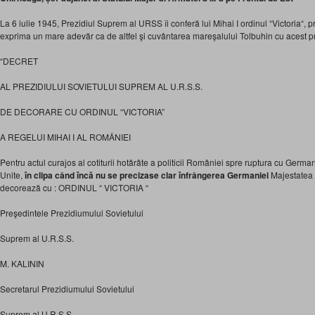
La 6 iulie 1945, Prezidiul Suprem al URSS îi conferă lui Mihai I ordinul “Victoria“, pri
exprima un mare adevăr ca de altfel şi cuvântarea mareşalului Tolbuhin cu acest pri
“DECRET
AL PREZIDIULUI SOVIETULUI SUPREM AL U.R.S.S.
DE DECORARE CU ORDINUL “VICTORIA”
A REGELUI MIHAI I AL ROMÂNIEI
Pentru actul curajos al cotiturii hotărâte a politicii României spre ruptura cu Germani
Unite,
în clipa când încă nu se precizase clar înfrângerea Germaniei
Majestatea 
decorează cu : ORDINUL “ VICTORIA “
Preşedintele Prezidiumului Sovietului
Suprem al U.R.S.S.
M. KALININ
Secretarul Prezidiumului Sovietului
Suprem al U.R.S.S.