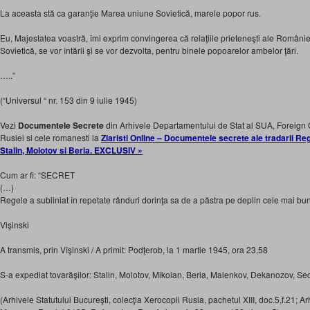
La aceasta stă ca garanţie Marea uniune Sovietică, marele popor rus.
Eu, Majestatea voastră, îmi exprim convingerea că relaţiile prieteneşti ale Români
Sovietică, se vor întării şi se vor dezvolta, pentru binele popoarelor ambelor ţări.
…..”
(“Universul “ nr. 153 din 9 iulie 1945)
Vezi
Documentele Secrete
din Arhivele Departamentului de Stat al SUA, Foreign Of
Rusiei si cele romanesti la
Ziaristi Online – Documentele secrete ale tradarii Rege
Stalin, Molotov si Beria. EXCLUSIV »
Cum ar fi: “SECRET
(…)
Regele a subliniat în repetate rânduri dorinţa sa de a păstra pe deplin cele mai bune
Vişinski
A transmis, prin Vîşinski / A primit: Podţerob, la 1 martie 1945, ora 23,58
S-a expediat tovarăşilor: Stalin, Molotov, Mikoian, Beria, Malenkov, Dekanozov, Sec
(Arhivele Statutului Bucureşti, colecţia Xerocopii Rusia, pachetul XIII, doc.5,f.21; 