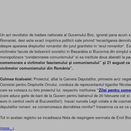
Un act revoltator de tradare nationala al Guvernului Boc, ignorat pana acum s
Romaniei, desi este exact impotriva politicii sale privind “recastigarea demnitati
despre apararea drepturilor romanilor din jurul granitelor in “anul romanilor”. E
victimelor facute de bolsevicii sovietici in Basarabia si Bucovina din simplu
monopolizeze “condamnarea comunismului” si sa instituie doua aberatii la p
comemorare a victimelor fascismului şi comunismului” şi 21 august ca
victimelor comunismului din România”.
Culmea ticalosiei:
Proiectul, aflat la Camera Deputatilor, primeste aviz negat
Comisiei pentru Drepturile Omului, condusa de reprezentantul tiganilor Nicola
care se voteaza cu brio proiectul lui, respectiv instituirea
“
Zilei pentru come
(care aduce garle de bani de la Guvern pentru bairamul de 20 februarie cat 
euro in centrul vechi al Bucurestilor!). Insusi numele Legii votate e de cosma
deputatilor romani: se comemoreaza dezrobirea romilor? Inseamna ca se va a
Tot in acelasi registru se incadreaza Nota de respingere semnata de Emil Bo
(more…)