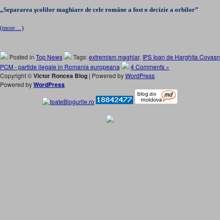
„Separarea şcolilor maghiare de cele române a fost o decizie a orbilor”
(more…)
Posted in
Top News
Tags:
extremism maghiar
,
IPS Ioan de Harghita Covas
PCM - partide ilegale in Romania europeana
4 Comments »
Copyright ©
Victor Roncea Blog
| Powered by
WordPress
Powered by
WordPress