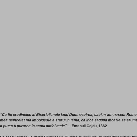
“Ca fiu credincios al Bisericii mele laud Dumnezeirea, caci m-am nascut Roma
mea neincetat ma imboldeste a starui in fapta, ca inca si dupa moarte sa erump
–
Emanuil Gojdu, 1862
a putea fi pururea in sanul natiei mele”.
Pe acest Roman l-a tradat Ungureanu. In urma cu sase ani, in chiar ziua votului fi