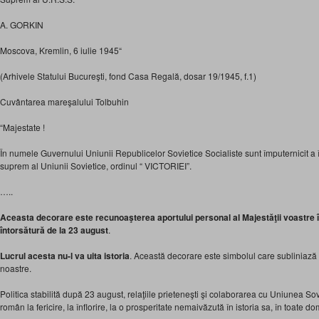
A. GORKIN
Moscova, Kremlin, 6 iulie 1945“
(Arhivele Statului Bucureşti, fond Casa Regală, dosar 19/1945, f.1)
Cuvântarea mareşalului Tolbuhin
“Majestate !
În numele Guvernului Uniunii Republicelor Sovietice Socialiste sunt împuternicit a 
suprem al Uniunii Sovietice, ordinul “ VICTORIEI”.
…..
Aceasta decorare este recunoaşterea aportului personal al Majestăţii voastre î
întorsătură de la 23 august
.
Lucrul acesta nu-l va uita istoria
. Această decorare este simbolul care subliniază 
noastre.
Politica stabilită după 23 august, relaţiile prieteneşti şi colaborarea cu Uniunea So
român la fericire, la înflorire, la o prosperitate nemaivăzută în istoria sa, în toate do