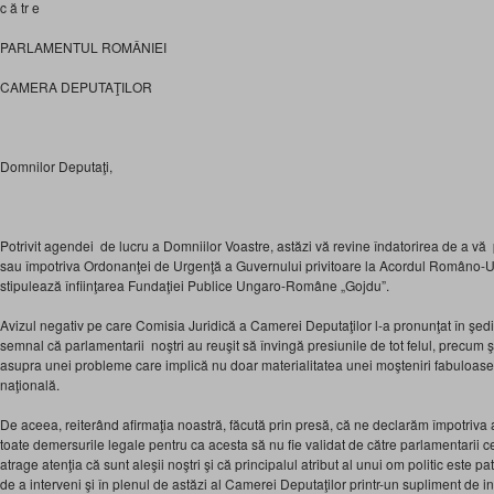
c ă tr e
PARLAMENTUL ROMÂNIEI
CAMERA DEPUTAŢILOR
Domnilor Deputaţi,
Potrivit agendei de lucru a Domniilor Voastre, astăzi vă revine îndatorirea de a vă 
sau împotriva Ordonanţei de Urgenţă a Guvernului privitoare la Acordul Româno-U
stipulează înfiinţarea Fundaţiei Publice Ungaro-Române „Gojdu”.
Avizul negativ pe care Comisia Juridică a Camerei Deputaţilor l-a pronunţat în şedi
semnal că parlamentarii noştri au reuşit să învingă presiunile de tot felul, precum
asupra unei probleme care implică nu doar materialitatea unei moşteniri fabuloase,
naţională.
De aceea, reiterând afirmaţia noastră, făcută prin presă, că ne declarăm împotriva
toate demersurile legale pentru ca acesta să nu fie validat de către parlamentarii
atrage atenţia că sunt aleşii noştri şi că principalul atribut al unui om politic este 
de a interveni şi în plenul de astăzi al Camerei Deputaţilor printr-un supliment de in