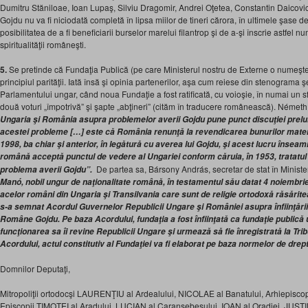
Dumitru Stăniloae, Ioan Lupaş, Silviu Dragomir, Andrei Oţetea, Constantin Daicoviciu
Gojdu nu va fi niciodată completă în lipsa miilor de tineri cărora, în ultimele şase dece
posibilitatea de a fi beneficiarii burselor marelui filantrop şi de a-şi înscrie astfel num
spiritualităţii româneşti.
5.
Se pretinde că Fundaţia Publică (pe care Ministerul nostru de Externe o numeş
principiul parităţii. Iată însă şi opinia partenerilor, aşa cum reiese din stenograma
Parlamentului ungar, când noua Fundaţie a fost ratificată, cu voioşie, în numai un sf
două voturi „împotrivă” şi şapte „abţineri” (cităm în traducere românească). Németh 
Ungaria şi România asupra problemelor averii Gojdu pune punct discuţiei prelun
acestei probleme […] este că România renunţă la revendicarea bunurilor materi
1998, ba chiar şi anterior, în legătură cu averea lui Gojdu, şi acest lucru înseam
română acceptă punctul de vedere al Ungariei conform căruia, în 1953, tratatul 
De partea sa, Bársony András, secretar de stat în Minister
problema averii Gojdu”.
Manó, nobil ungur de naţionalitate română, în testamentul său datat 4 noiembrie
acelor români din Ungaria şi Transilvania care sunt de religie ortodoxă răsări
s-a semnat Acordul Guvernelor Republicii Ungare şi României asupra înfiinţării
Române Gojdu. Pe baza Acordului, fundaţia a fost înfiinţată ca fundaţie publică
funcţionarea sa îi revine Republicii Ungare şi urmează să fie înregistrată la Tribu
Acordului, actul constitutiv al Fundaţiei va fi elaborat pe baza normelor de drep
Domnilor Deputaţi,
Mitropoliţii ortodocşi LAURENŢIU al Ardealului, NICOLAE al Banatului, Arhiepiscop
Episcopii TIMOTEI al Aradului, LUCIAN al Caransebeşului, IOAN al Oradiei, JUST