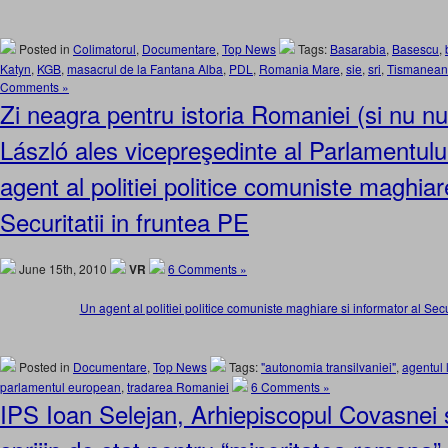
Posted in
Colimatorul
,
Documentare
,
Top News
Tags:
Basarabia
,
Basescu
,
Katyn
,
KGB
,
masacrul de la Fantana Alba
,
PDL
,
Romania Mare
,
sie
,
sri
,
Tismanea
Comments »
Zi neagra pentru istoria Romaniei (si nu n
László ales vicepreşedinte al Parlamentul
agent al politiei politice comuniste maghiar
Securitatii in fruntea PE
June 15th, 2010
VR
6 Comments »
Un agent al politiei politice comuniste maghiare si informator al Secur
Posted in
Documentare
,
Top News
Tags:
"autonomia transilvaniei"
,
agentul 
parlamentul european
,
tradarea Romaniei
6 Comments »
IPS Ioan Selejan, Arhiepiscopul Covasnei s