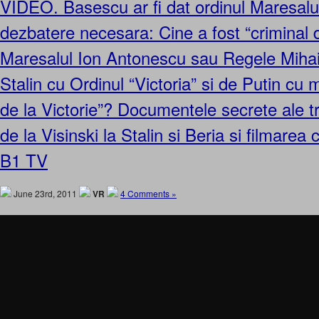
VIDEO. Basescu ar fi dat ordinul Maresal
dezbatere necesara: Cine a fost “criminal 
Maresalul Ion Antonescu sau Regele Mihai 
Stalin cu Ordinul “Victoria” si de Putin cu 
de la Victorie”? Documentele secrete ale tra
de la Visinski la Stalin si Beria si filmarea
B1 TV
June 23rd, 2011
VR
4 Comments »