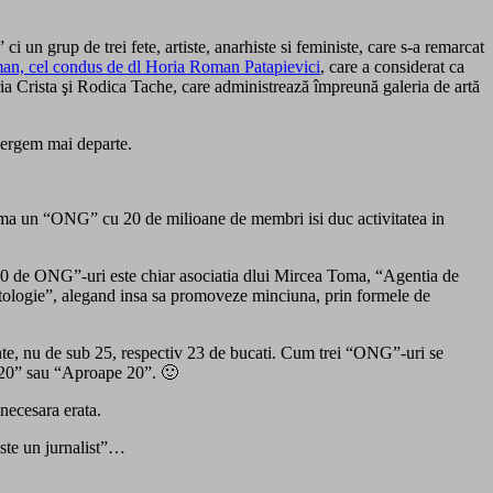
 un grup de trei fete, artiste, anarhiste si feministe, care s-a remarcat
oman, cel condus de dl Horia Roman Patapievici
, care a considerat ca
a Crista şi Rodica Tache, care administrează împreună galeria de artă
Mergem mai departe.
clama un “ONG” cu 20 de milioane de membri isi duc activitatea in
te 20 de ONG”-uri este chiar asociatia dlui Mircea Toma, “Agentia de
tologie”, alegand insa sa promoveze minciuna, prin formele de
mente, nu de sub 25, respectiv 23 de bucati. Cum trei “ONG”-uri se
b 20” sau “Aproape 20”. 🙂
 necesara erata.
este un jurnalist”…