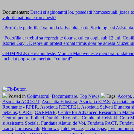
Documentare:
Dracii si aghiotantii lor, posedatii homosexuali, joaca
valorile nationale romanesti?
“Profu’ de pedofilie” va preda la Facultatea de Sociologie si Asistent
“Pedofilia ar trebui sa reprezinte doar sexul cu copii sub 12 ani. Copii
Istoriei Gay”. Despre un protest eronat trimis doar pe adresa Muzeul
GHIMPELE ne reaminteste: Monica Macovei este membra fondatoare s
incheiat popo-parteneriatul “cultural”
Posted in
Colimatorul
,
Documentare
,
Top News
Tags:
Accept
,
Asociatia ACCEPT
,
Asociatia Edusfera
,
Asociatia EPAS
,
Asociatia 
Roumanie - RPER
,
Asociatia REPER21
,
Asociatia Salvati Dunarea s
bebelus
,
CARE
,
CARMAE
,
Centre for Advanced Research in Mana
Centrul pentru Politici Durabile Ecopolis
,
Comitetul Helsinki
,
Cora M
si Asistenta Sociala
,
Fundatia Alaturi de Voi
,
Fundatia PACT
,
Fundati
h.arta
,
homosexuali
,
Hotnews
,
Intelligence
,
Livia Ispas
,
liviu antonese