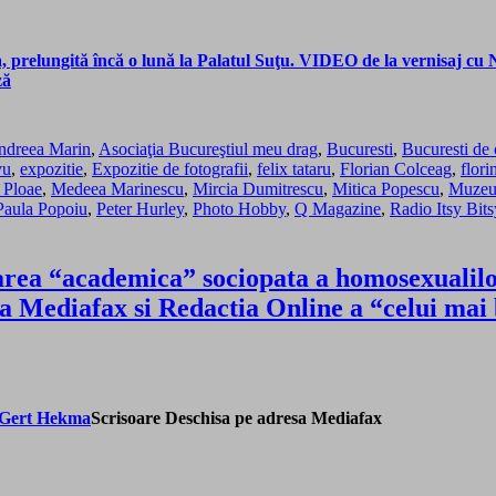
a, prelungită încă o lună la Palatul Suţu. VIDEO de la vernisaj cu 
ză
ndreea Marin
,
Asociaţia Bucureştiul meu drag
,
Bucuresti
,
Bucuresti de c
vu
,
expozitie
,
Expozitie de fotografii
,
felix tataru
,
Florian Colceag
,
flori
 Ploae
,
Medeea Marinescu
,
Mircia Dumitrescu
,
Mitica Popescu
,
Muzeul
Paula Popoiu
,
Peter Hurley
,
Photo Hobby
,
Q Magazine
,
Radio Itsy Bits
rea “academica” sociopata a homosexualilor, 
ia Mediafax si Redactia Online a “celui mai b
Scrisoare Deschisa pe adresa Mediafax