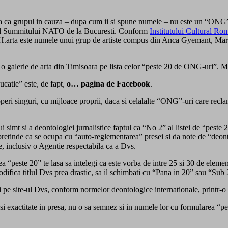
fla ca grupul in cauza – dupa cum ii si spune numele – nu este un “ONG” ci
impul Summitului NATO de la Bucuresti. Conform
Institutului Cultural R
 “H.arta este numele unui grup de artiste compus din Anca Gyemant, Mari
 o galerie de arta din Timisoara pe lista celor “peste 20 de ONG-uri”. 
catie” este, de fapt,
o… pagina de Facebook
.
operi singuri, cu mijloace proprii, daca si celalalte “ONG”-uri care re
ui simt si a deontologiei jurnalistice faptul ca “No 2” al listei de “pes
retinde ca se ocupa cu “auto-reglementarea” presei si da note de “deon
e, inclusiv o Agentie respectabila ca a Dvs.
ea “peste 20” te lasa sa intelegi ca este vorba de intre 25 si 30 de ele
odifica titlul Dvs prea drastic, sa il schimbati cu “Pana in 20” sau “Su
 si pe site-ul Dvs, conform normelor deontologice internationale, printr-o
e si exactitate in presa, nu o sa semnez si in numele lor cu formularea “p