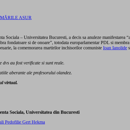
RMĂRILE ASUR
ta Sociala – Universitatea Bucuresti, a decis sa anuleze manifestarea “a
mbra fondatoare si de onoare”, totodata europarlamentar PDL si membra
ebruarie, la comemorarea martirilor inchisorilor comuniste
Ioan Ianolide
s
dvs au fost verificate si sunt reale.
tiile aberante ale profesorului olandez.
 virtual.
tenta Sociala, Universitatea din Bucuresti