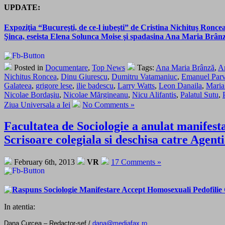
UPDATE:
Expoziţia “Bucureşti, de ce-l iubeşti” de Cristina Nichituş Ronce
Şinca, eseista Elena Solunca Moise şi spadasina Ana Maria Brân
Posted in
Documentare
,
Top News
Tags:
Ana Maria Brânză
,
A
Nichitus Roncea
,
Dinu Giurescu
,
Dumitru Vatamaniuc
,
Emanuel Par
Galateea
,
grigore lese
,
ilie badescu
,
Larry Watts
,
Leon Danaila
,
Maria
Nicolae Bordaşiu
,
Nicolae Mărgineanu
,
Nicu Alifantis
,
Palatul Sutu
,
Ziua Universala a Iei
No Comments »
Facultatea de Sociologie a anulat manifesta
Scrisoare colegiala si deschisa catre Agent
February 6th, 2013
VR
17 Comments »
In atentia:
Dana Curcea – Redactor-şef /
dana@mediafax.ro