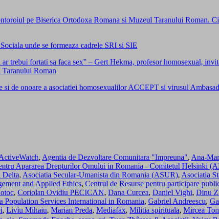
 tontoroiul pe Biserica Ortodoxa Romana si Muzeul Taranului Roman. Cine 
a Sociala unde se formeaza cadrele SRI si SIE
i ar trebui fortati sa faca sex” – Gert Hekma, profesor homosexual, invit
ui Taranului Roman
i de onoare a asociatiei homosexualilor ACCEPT si virusul Ambasade
ActiveWatch
,
Agentia de Dezvoltare Comunitara "Impreuna"
,
Ana-Mar
pentru Apararea Drepturilor Omului in Romania - Comitetul Helsink
i Delta
,
Asociatia Secular-Umanista din Romania (ASUR)
,
Asociatia St
gement and Applied Ethics
,
Centrul de Resurse pentru participare publ
otoc
,
Coriolan Ovidiu PECICAN
,
Dana Curcea
,
Daniel Vighi
,
Dinu Z
a Population Services International in Romania
,
Gabriel Andreescu
,
Ga
i
,
Liviu Mihaiu
,
Marian Preda
,
Mediafax
,
Militia spirituala
,
Mircea To