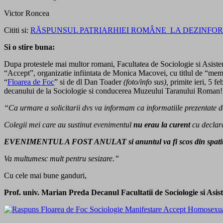
Victor Roncea
Cititi si:
RĂSPUNSUL PATRIARHIEI ROMÂNE LA DEZINFO
Si o stire buna:
Dupa protestele mai multor romani, Facultatea de Sociologie si Asisten
“Accept”, organizatie infiintata de Monica Macovei, cu titlul de “me
“
Floarea de Foc
” si de dl Dan Toader
(foto/info sus),
primite ieri, 5 f
decanului de la Sociologie si conducerea Muzeului Taranului Roman!
“Ca urmare a solicitarii dvs va informam ca informatiile prezentate de 
Colegii mei care au sustinut evenimentul
nu erau la curent
cu declara
EVENIMENTUL A FOST ANULAT si anuntul va fi scos din spatiul
Va multumesc mult pentru sesizare.”
Cu cele mai bune ganduri,
Prof. univ. Marian Preda Decanul Facultatii de Sociologie si Asis