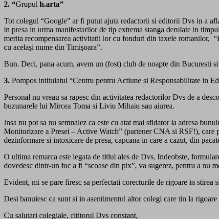
2. “
Grupul
h.arta”
Tot colegul “Google” ar fi putut ajuta redactorii si editorii Dvs in a a
in presa in urma manifestarilor de tip extrema stanga derulate in t
merita recompensarea activitatii lor cu fonduri din taxele romanilor,
cu acelaşi nume din Timişoara”.
Bun. Deci, pana acum, avem un (fost) club de noapte din Bucuresti si
3.
Pompos intitulatul “Centru pentru Actiune si Responsabilitate in Edu
Personal nu vreau sa rapesc din activitatea redactorilor Dvs de a desc
buzunarele lui Mircea Toma si Liviu Mihaiu sau aiurea.
Insa nu pot sa nu semnalez ca este cu atat mai sfidator la adresa bunul
Monitorizare a Presei – Active Watch” (partener CNA si RSF!), care p
dezinformare si intoxicare de presa, capcana in care a cazut, din pacat
O ultima remarca este legata de titlul ales de Dvs. Indeobste, formular
dovedesc dintr-un foc a fi “scoase din pix”, va sugerez, pentru a nu m
Evident, mi se pare firesc sa perfectati corecturile de rigoare in stirea
Desi banuiesc ca sunt si in asentimentul altor colegi care tin la rigoar
Cu salutari colegiale, cititorul Dvs constant,