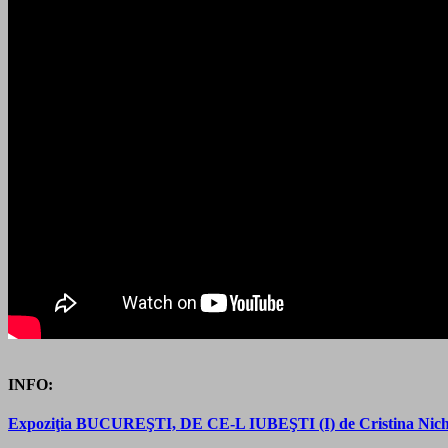
INFO:
Expoziţia BUCUREŞTI, DE CE-L IUBEŞTI (I) de Cristina Nichituş 