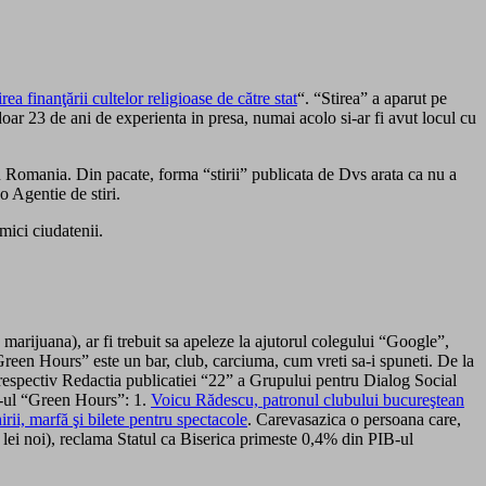
a finanţării cultelor religioase de către stat
“. “Stirea” a aparut pe
oar 23 de ani de experienta in presa, numai acolo si-ar fi avut locul cu
in Romania. Din pacate, forma “stirii” publicata de Dvs arata ca nu a
o Agentie de stiri.
mici ciudatenii.
marijuana), ar fi trebuit sa apeleze la ajutorul colegului “Google”,
reen Hours” este un bar, club, carciuma, cum vreti sa-i spuneti. De la
r, respectiv Redactia publicatiei “22” a Grupului pentru Dialog Social
”-ul “Green Hours”: 1.
Voicu Rădescu, patronul clubului bucureştean
ii, marfă şi bilete pentru spectacole
. Carevasazica o persoana care,
 lei noi), reclama Statul ca Biserica primeste 0,4% din PIB-ul