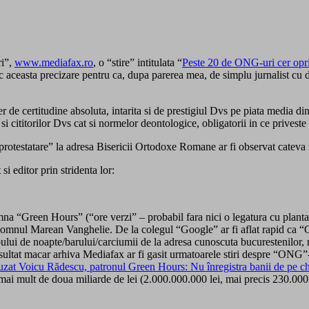
ri”,
www.mediafax.ro
, o “stire” intitulata “
Peste 20 de ONG-uri cer oprire
c aceasta precizare pentru ca, dupa parerea mea, de simplu jurnalist cu d
er de certitudine absoluta, intarita si de prestigiul Dvs pe piata media d
 si cititorilor Dvs cat si normelor deontologice, obligatorii in ce priveste 
protestatare” la adresa Bisericii Ortodoxe Romane ar fi observat cateva 
si editor prin stridenta lor:
amna “Green Hours” (“ore verzi” – probabil fara nici o legatura cu planta 
 domnul Marean Vanghelie. De la colegul “Google” ar fi aflat rapid ca “G
clubului de noapte/barului/carciumii de la adresa cunoscuta bucurestenilo
ltat macar arhiva Mediafax ar fi gasit urmatoarele stiri despre “ONG
uzat Voicu Rădescu, patronul Green Hours: Nu înregistra banii de pe chir
 mai mult de doua miliarde de lei (2.000.000.000 lei, mai precis 230.000