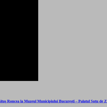
Roncea la Muzeul Municipiului Bucureşti – Palatul Suţu de Ziua 