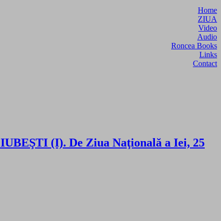
Home
ZIUA
Video
Audio
Roncea Books
Links
Contact
UBEŞTI (I). De Ziua Naţională a Iei, 25