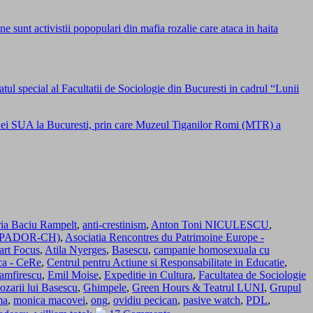
sunt activistii popopulari din mafia rozalie care ataca in haita
atul special al Facultatii de Sociologie din Bucuresti in cadrul “Lunii
i SUA la Bucuresti, prin care Muzeul Tiganilor Romi (MTR) a
ia Baciu Rampelt
,
anti-crestinism
,
Anton Toni NICULESCU
,
i (APADOR-CH)
,
Asociatia Rencontres du Patrimoine Europe -
art Focus
,
Atila Nyerges
,
Basescu
,
campanie homosexuala cu
ica - CeRe
,
Centrul pentru Actiune si Responsabilitate in Educatie
,
amfirescu
,
Emil Moise
,
Expeditie in Cultura
,
Facultatea de Sociologie
ozarii lui Basescu
,
Ghimpele
,
Green Hours & Teatrul LUNI
,
Grupul
ma
,
monica macovei
,
ong
,
ovidiu pecican
,
pasive watch
,
PDL
,