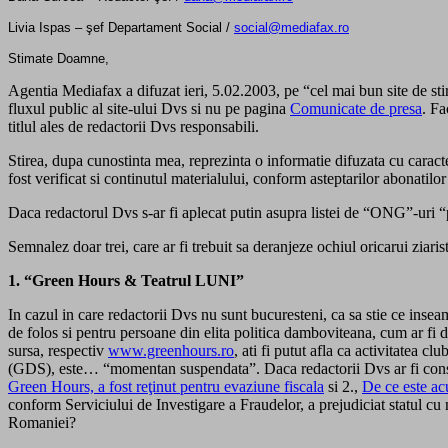
Livia Ispas – şef Departament Social /
social@mediafax.ro
Stimate Doamne,
Agentia Mediafax a difuzat ieri, 5.02.2003, pe “cel mai bun site de sti
fluxul public al site-ului Dvs si nu pe pagina
Comunicate de presa
. Fa
titlul ales de redactorii Dvs responsabili.
Stirea, dupa cunostinta mea, reprezinta o informatie difuzata cu caract
fost verificat si continutul materialului, conform asteptarilor abonatilor
Daca redactorul Dvs s-ar fi aplecat putin asupra listei de “ONG”-uri “
Semnalez doar trei, care ar fi trebuit sa deranjeze ochiul oricarui ziarist 
1. “Green Hours & Teatrul LUNI”
In cazul in care redactorii Dvs nu sunt bucuresteni, ca sa stie ce inse
de folos si pentru persoane din elita politica damboviteana, cum ar fi
sursa, respectiv
www.greenhours.ro
, ati fi putut afla ca activitatea 
(GDS), este… “momentan suspendata”. Daca redactorii Dvs ar fi consu
Green Hours, a fost reţinut pentru evaziune fiscala
si 2.,
De ce este ac
conform Serviciului de Investigare a Fraudelor, a prejudiciat statul cu
Romaniei?