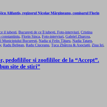
Nicu Alifantis, regizorul Nicolae Mărgineanu, comisarul Florin
e il iubesti
,
București de ce îl iubești. Foto-interviuri
,
Cristina
n constantiniu
,
Florin Sinca
,
Foto-interviuri
,
Gabriel Zbarcea
,
 Municipiului Bucuresti
,
Nadia şi Felix Tătaru
,
Nadia Tataru
,
y
,
Radu Beligan
,
Radu Ciuceanu
,
Ţuca Zbârcea & Asociaţii
,
Ziua Iei
,
pedofililor si zoofililor de la “Accept”.
un site de stiri”