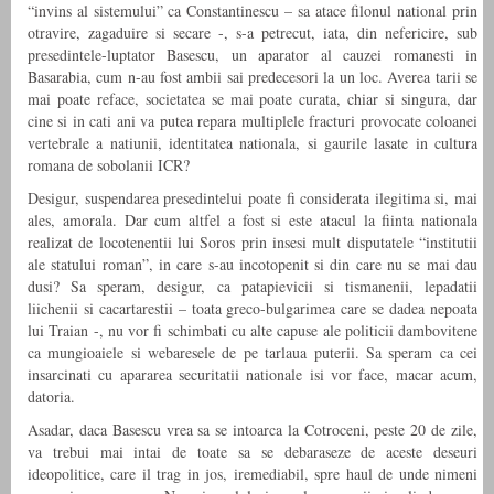
“invins al sistemului” ca Constantinescu – sa atace filonul national prin
otravire, zagaduire si secare -, s-a petrecut, iata, din nefericire, sub
presedintele-luptator Basescu, un aparator al cauzei romanesti in
Basarabia, cum n-au fost ambii sai predecesori la un loc. Averea tarii se
mai poate reface, societatea se mai poate curata, chiar si singura, dar
cine si in cati ani va putea repara multiplele fracturi provocate coloanei
vertebrale a natiunii, identitatea nationala, si gaurile lasate in cultura
romana de sobolanii ICR?
Desigur, suspendarea presedintelui poate fi considerata ilegitima si, mai
ales, amorala. Dar cum altfel a fost si este atacul la fiinta nationala
realizat de locotenentii lui Soros prin insesi mult disputatele “institutii
ale statului roman”, in care s-au incotopenit si din care nu se mai dau
dusi? Sa speram, desigur, ca patapievicii si tismanenii, lepadatii
liichenii si cacartarestii – toata greco-bulgarimea care se dadea nepoata
lui Traian -, nu vor fi schimbati cu alte capuse ale politicii dambovitene
ca mungioaiele si webaresele de pe tarlaua puterii. Sa speram ca cei
insarcinati cu apararea securitatii nationale isi vor face, macar acum,
datoria.
Asadar, daca Basescu vrea sa se intoarca la Cotroceni, peste 20 de zile,
va trebui mai intai de toate sa se debaraseze de aceste deseuri
ideopolitice, care il trag in jos, iremediabil, spre haul de unde nimeni