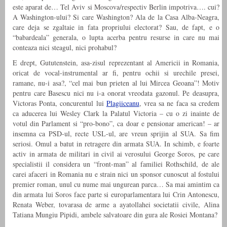
este aparat de… Tel Aviv si Moscova/respectiv Berlin impotriva…. cui?
A Washington-ului? Si care Washington? Ala de la Casa Alba-Neagra,
care deja se zgaltaie in fata propriului electorat? Sau, de fapt, e o
“babardeala” generala, o lupta acerba pentru resurse in care nu mai
conteaza nici steagul, nici prohabul?
E drept, Gututenstein, asa-zisul reprezentant al Americii in Romania,
oricat de vocal-instrumental ar fi, pentru ochii si urechile presei,
ramane, nu-i asa?, “cel mai bun prieten al lui Mircea Geoana”! Motiv
pentru care Basescu nici nu i-a onorat vreodata gazonul. Pe deasupra,
Victoras Ponta, concurentul lui
Plagiiceanu
, vrea sa ne faca sa credem
ca aducerea lui Wesley Clark la Palatul Victoria – cu o zi inainte de
votul din Parlament si “pro-bono”, ca doar e pensionar american! – ar
insemna ca PSD-ul, recte USL-ul, are vreun sprijin al SUA. Sa fim
seriosi. Omul a batut in retragere din armata SUA. In schimb, e foarte
activ in armata de militari in civil ai verosului George Soros, pe care
specialistii il considera un “front-man” al familiei Rothschild, de ale
carei afaceri in Romania nu e strain nici un sponsor cunoscut al fostului
premier roman, unul cu nume mai ungurean parca… Sa mai amintim ca
din armata lui Soros face parte si europarlamentara lui Crin Antonescu,
Renata Weber, tovarasa de arme a ayatollahei societatii civile, Alina
Tatiana Mungiu Pipidi, ambele salvatoare din gura ale Rosiei Montana?