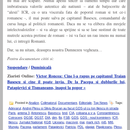
nu mai are scapare. Numai apelul sincer la oamenii simpli dar care
imbratiseaza valorile autentice ale natiunii – atat de batjocorite de
“alesii” ICR, cu o ura viscerala fata de poporul roman si tot ce-i
romanesc -, il mai poate salva pe capitanul Basescu, comandantul de
cursa lunga al politicii romanesti. Daca nu se va elibera din mrejele
intelectoaloizilor – si va alege sa sprijine si sa se lase sustinut de toate
mutrele acestea pretinse de romani – isi va face un rau imens nu numai
lui, ci intregii Romanii.
Dar, sa nu uitam, deasupra noastra Dumnezeu vegheaza…
Pentru documentare cititi si:
Suspendare
/
Duminicală
Ziaristi Online:
Victor Roncea: Cine l-a rapus pe capitanul Traian
Basescu si cine il poate invia. De la Pacepa si dublurile lui,
Patapievici si Tismaneanu, inapoi la popor »
Posted in
Analize
,
Colimatorul
,
Documentare
,
Editoriale
,
Top News
Tags:
Adevarul
,
Andrei Plesu si Silviu Brucan au facut GDS-ul cu Ion Iliescu in strada
Paris
,
antena 3
,
Antonescu
,
Basescu
,
bnd
,
CIA
,
coloana a v-a
,
Constantinescu
,
Cotroceni
,
DGSE
,
DGST
,
DIA
,
dim
,
fbi
,
FSB
,
GDS
,
GDS - noul komintern
,
ICR
,
Iliescu
,
Jurnalul National
,
KGB
,
Liiceanu
,
macovei
,
mai
,
mark rich
,
mi5
,
MI6
,
Mungiu
,
Pacepa
,
parlament
,
Patapievici
,
Patriciu
,
PDL
,
plagiat
,
Plagiiceanu
,
Plesu
,