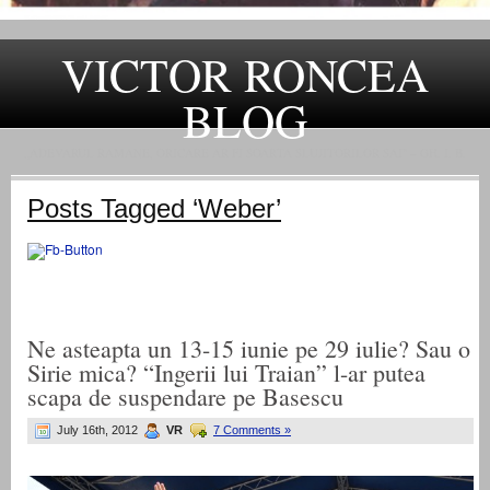
VICTOR RONCEA
BLOG
„ADEVARUL RAMANE, ORICARE AR FI SOARTA SLUJITORILOR SAI" – GH. I. B.
Posts Tagged ‘Weber’
Ne asteapta un 13-15 iunie pe 29 iulie? Sau o
Sirie mica? “Ingerii lui Traian” l-ar putea
scapa de suspendare pe Basescu
July 16th, 2012
VR
7 Comments »