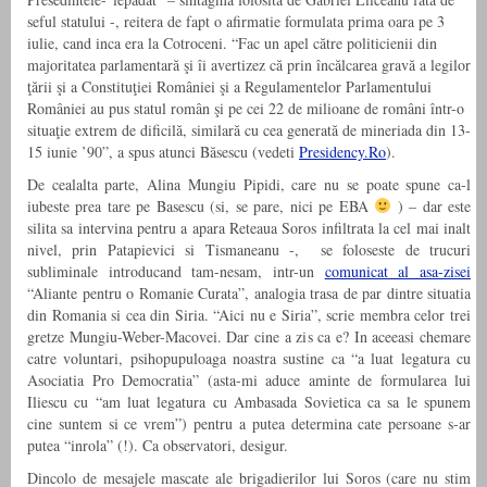
seful statului -, reitera de fapt o afirmatie formulata prima oara pe 3
iulie, cand inca era la Cotroceni. “Fac un apel către politicienii din
majoritatea parlamentară şi îi avertizez că prin încălcarea gravă a legilor
ţării şi a Constituţiei României şi a Regulamentelor Parlamentului
României au pus statul român şi pe cei 22 de milioane de români într-o
situaţie extrem de dificilă, similară cu cea generată de mineriada din 13-
15 iunie ’90”, a spus atunci Băsescu (vedeti
Presidency.Ro
).
De cealalta parte, Alina Mungiu Pipidi, care nu se poate spune ca-l
iubeste prea tare pe Basescu (si, se pare, nici pe EBA
) – dar este
silita sa intervina pentru a apara Reteaua Soros infiltrata la cel mai inalt
nivel, prin Patapievici si Tismaneanu -, se foloseste de trucuri
subliminale introducand tam-nesam, intr-un
comunicat al asa-zisei
“Aliante pentru o Romanie Curata”, analogia trasa de par dintre situatia
din Romania si cea din Siria. “Aici nu e Siria”, scrie membra celor trei
gretze Mungiu-Weber-Macovei. Dar cine a zis ca e? In aceeasi chemare
catre voluntari, psihopupuloaga noastra sustine ca “a luat legatura cu
Asociatia Pro Democratia” (asta-mi aduce aminte de formularea lui
Iliescu cu “am luat legatura cu Ambasada Sovietica ca sa le spunem
cine suntem si ce vrem”) pentru a putea determina cate persoane s-ar
putea “inrola” (!). Ca observatori, desigur.
Dincolo de mesajele mascate ale brigadierilor lui Soros (care nu stim