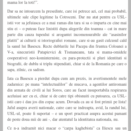
mama lor la toti!”.
Dar sa ne intoarcem la presedinte, care isi petrece azi, cel mai probabil,
ultimele sale clipe legitime la Cotroceni. Dar nu atat pentru ca USL-
istii vor sa jefuiasca ce a mai ramas din tara si sa o imparta cu cine mai
stiu ei – o puteau face linistiti dupa alegerile din toamna – cat in mare
parte din cauza tupeului si arogantei incomensurabile ale “asasinilor
platiti” ai culturii si istoriografiei romane, care si-au gasit culcusul cald
la sanul lui Basescu. Recte dublurile lui Pacepa din fruntea Coloanei a
V-a, sinecuristii Patapievici & Tismaneanu, tata si mama-omidele
cooperativei neo-kominterniste, cu para-protectii si pluri identitati si
biografii, de dublu si triplu stipendiati, chiar si de la Romania pe care o
sapa, zilnic, cu sadism.
Iata ca Basescu a pierdut dupa cum am prezis, in avertismentele mele
zadarnice: pe mana “intelectualilor” de mucava, a agentilor antiromani
din armata de civili ai lui Soros, care au facut insuportabila respirarea
aceluiasi aer cu ei, chiar si de catre tipi obisnuiti cu putoarea, ca USL-
istii care-i dau jos din copac acum. Dovada ca au si fost primii pe lista!
Jaful asupra averii nationale, catre care se indreapta, avid, la randul lui,
USL-ul, poate fi suportat – e un sport practicat asupra acestui pamant
de peste doua mii de ani -, dar atentatul la identitatea nationala, nu.
Ce n-a indraznit nici macar o “carpa kaghebista” ca Iliescu sau un