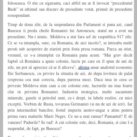
foloseasca. O stie cu siguranta, caci altfel nu ar fi invocat “precedentul
Bush” in ultimul sau discurs de presedinte votat, primul de presedinte
resuspendant.
Timp de doua zile, de la suspendarea din Parlament si pana azi, cand
Basescu ii preda cheile Romaniei lui Antonescu, statul nu a avut un
presedinte. Nu-i nimic. Moldova a stat fara sef de raspublica 917 zile.
Ce se va intampla, oare, cu Romania, de aici incolo?, se intreaba multi
prosti sub acoperire de ziaristi prin fosta presa romana. Parca au stiut,
vreunul, ce s-a intamplat cu Romania pana acum. “Mai grav decât
faptul că România a ajuns colonie, lucru pe care eu îl spun de ani de
zile, nu pot să apreciez că ar fi altceva”,
afirma
amar analistul economic
Ilie Serbanescu, cu privire la situatia de azi, de dupa lovitura de palat
(expresia cea mai corecta, dupa parerea mea). Daca insa in ceea ce
priveste Moldova stim cam a cui colonie este, lucrurile nu stau foarte
clar in privinta Romaniei. Industria strategica, multe zacaminte
minerale, gazele si petrolul sunt, ce-i drept, in labele rusilor, cu mici
exceptii. Vorbim de Rusia, tovarasa Germaniei (si nu de azi de ieri). Iar
prin intermediul bancilor, fostul imperiu austro-ungar a atins pentru
prima oara malurile Marii Negre. Ce ne-a mai ramas? Pamantul? E de
vanzare! Padurile? Se rad! A cui colonie este, deci, Romania, si cine l-a
suspendat, de fapt, pe Basescu?