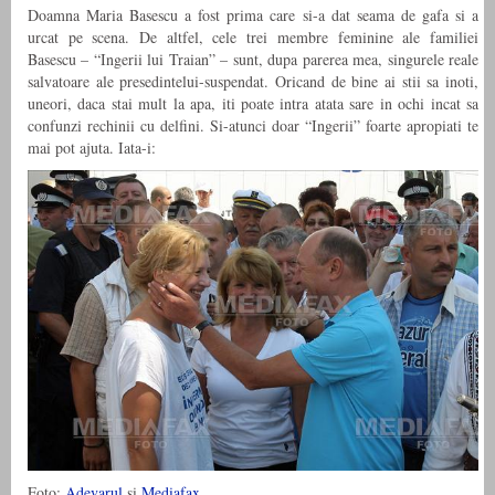
Doamna Maria Basescu a fost prima care si-a dat seama de gafa si a
urcat pe scena. De altfel, cele trei membre feminine ale familiei
Basescu – “Ingerii lui Traian” – sunt, dupa parerea mea, singurele reale
salvatoare ale presedintelui-suspendat. Oricand de bine ai stii sa inoti,
uneori, daca stai mult la apa, iti poate intra atata sare in ochi incat sa
confunzi rechinii cu delfini. Si-atunci doar “Ingerii” foarte apropiati te
mai pot ajuta. Iata-i:
Foto:
Adevarul
si
Mediafax