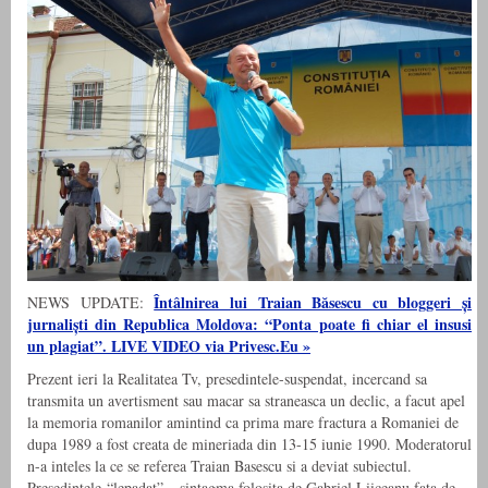
Întâlnirea lui Traian Băsescu cu bloggeri și
NEWS UPDATE:
jurnaliști din Republica Moldova: “Ponta poate fi chiar el insusi
un plagiat”. LIVE VIDEO via Privesc.Eu »
Prezent ieri la Realitatea Tv, presedintele-suspendat, incercand sa
transmita un avertisment sau macar sa straneasca un declic, a facut apel
la memoria romanilor amintind ca prima mare fractura a Romaniei de
dupa 1989 a fost creata de mineriada din 13-15 iunie 1990. Moderatorul
n-a inteles la ce se referea Traian Basescu si a deviat subiectul.
Presedintele-“lepadat” – sintagma folosita de Gabriel Liiceanu fata de