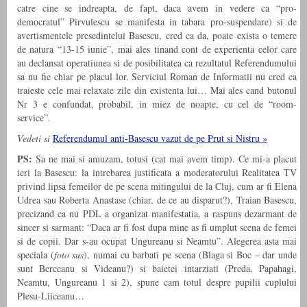
catre cine se indreapta, de fapt, daca avem in vedere ca “pro-
democratul” Pirvulescu se manifesta in tabara pro-suspendare) si de
avertismentele presedintelui Basescu, cred ca da, poate exista o temere
de natura “13-15 iunie”, mai ales tinand cont de experienta celor care
au declansat operatiunea si de posibilitatea ca rezultatul Referendumului
sa nu fie chiar pe placul lor. Serviciul Roman de Informatii nu cred ca
traieste cele mai relaxate zile din existenta lui… Mai ales cand butonul
Nr 3 e confundat, probabil, in miez de noapte, cu cel de “room-
service”.
Vedeti si
Referendumul anti-Basescu vazut de pe Prut si Nistru »
PS:
Sa ne mai si amuzam, totusi (cat mai avem timp). Ce mi-a placut
ieri la Basescu: la intrebarea justificata a moderatorului Realitatea TV
privind lipsa femeilor de pe scena mitingului de la Cluj, cum ar fi Elena
Udrea sau Roberta Anastase (chiar, de ce au disparut?), Traian Basescu,
precizand ca nu PDL a organizat manifestatia, a raspuns dezarmant de
sincer si sarmant: “Daca ar fi fost dupa mine as fi umplut scena de femei
si de copii. Dar s-au ocupat Ungureanu si Neamtu”. Alegerea asta mai
speciala (
foto sus
), numai cu barbati pe scena (Blaga si Boc – dar unde
sunt Berceanu si Videanu?) si baietei intarziati (Preda, Papahagi,
Neamtu, Ungureanu 1 si 2), spune cam totul despre pupilii cuplului
Plesu-Liiceanu…