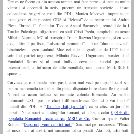
Dar ce ne facem ca din aceasta armata mai face parte – si inca cu multe
victorii si decoratii la activ, precum un transeist sovietic – insasi
colonaleasa brigazilor rosii din PDL, Monica Macovei, impreuna cu
toata gasca ei de pionieri GDS si “felousi” de-ai rectorianului Andrei
Plesu: “brandul” fatalailor Teodor Anatol Baconschi, retardul de la 1
Toader Paleologu, oligofrenul cu staif Cristi Preda, tampitelul cu acnee
Mihaita Neamtu, MC-ul transpirat Traian Razvan Ungureanu, si cu voia
dvs, ultimul pe lista, “salvatorul neamului” – doar “daca e nevoie”,
bineinteles – greu-asudatul Muc cel mic al gradintei de UTC-isti si
soimi ai patriei ungurene, Mihaita Razvan Ungureanu, bursier si al
Fundatiei Soros si al unui individ ceva mai special pe plan
international, ca infractor de talie mondiala, unu’, parca Mark Rich ii
spune…
Carvasazica e o bataie intre gasti, cum mai vezi pe dupa blocuri sau
pentru suprematia tarabelor din piata, disputate intre clanurile tiganesti.
Numai ca acum tarlaua se numeste colonia Romania. Au sutit-o
hotomanii USL, pusi pe chestii dilimandroase. Dar “si-o vor inapoi”
hutanii din PDL. E “
Țara lor, băi, țara lor
“, ca sa citez un jurnalist
harsait. Nu a noastra, a simplilor romani, ci a lor, a celor
0,01% din
populatia Romaniei, recte Udrea, MRU & Co.
Cum ar spune Valter
Roman: “
Dupa noi, vom veni tot noi!
“. Sau, mai pe romaneste: “Pleaca
ai nostri, vin ai nostri, noi ramanem tot ca prostii. Aia hoti, astia hoti,