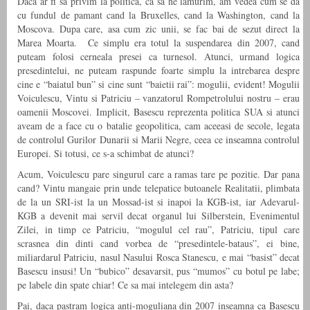
Daca ar fi sa privim la politica, ca sa ne lamurim, am vedea cum se da
cu fundul de pamant cand la Bruxelles, cand la Washington, cand la
Moscova. Dupa care, asa cum zic unii, se fac bai de sezut direct la
Marea Moarta. Ce simplu era totul la suspendarea din 2007, cand
puteam folosi cerneala presei ca turnesol. Atunci, urmand logica
presedintelui, ne puteam raspunde foarte simplu la intrebarea despre
cine e “baiatul bun” si cine sunt “baietii rai”: mogulii, evident! Mogulii
Voiculescu, Vintu si Patriciu – vanzatorul Rompetrolului nostru – erau
oamenii Moscovei. Implicit, Basescu reprezenta politica SUA si atunci
aveam de a face cu o batalie geopolitica, cam aceeasi de secole, legata
de controlul Gurilor Dunarii si Marii Negre, ceea ce inseamna controlul
Europei. Si totusi, ce s-a schimbat de atunci?
Acum, Voiculescu pare singurul care a ramas tare pe pozitie. Dar pana
cand? Vintu mangaie prin unde telepatice butoanele Realitatii, plimbata
de la un SRI-ist la un Mossad-ist si inapoi la KGB-ist, iar Adevarul-
KGB a devenit mai servil decat organul lui Silberstein, Evenimentul
Zilei, in timp ce Patriciu, “mogulul cel rau”, Patriciu, tipul care
scrasnea din dinti cand vorbea de “presedintele-bataus”, ei bine,
miliardarul Patriciu, nasul Nasului Rosca Stanescu, e mai “basist” decat
Basescu insusi! Un “bubico” desavarsit, pus “mumos” cu botul pe labe;
pe labele din spate chiar! Ce sa mai intelegem din asta?
Pai, daca pastram logica anti-moguliana din 2007 inseamna ca Basescu