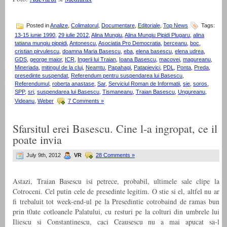
Posted in
Analize
,
Colimatorul
,
Documentare
,
Editoriale
,
Top News
Tags:
13-15 iunie 1990
,
29 iulie 2012
,
Alina Mungiu
,
Alina Mungiu Pipidi Plugaru
,
alina
tatiana mungiu pippidi
,
Antonescu
,
Asociatia Pro Democratia
,
berceanu
,
boc
,
cristian pirvulescu
,
doamna Maria Basescu
,
eba
,
elena basescu
,
elena udrea
,
GDS
,
george maior
,
ICR
,
Ingerii lui Traian
,
Ioana Basescu
,
macovei
,
magureanu
,
Mineriada
,
mitingul de la cluj
,
Neamtu
,
Papahagi
,
Patapievici
,
PDL
,
Ponta
,
Preda
,
presedinte suspendat
,
Referendum pentru suspendarea lui Basescu
,
Referendumul
,
roberta anastase
,
Sar
,
Serviciul Roman de Informatii
,
sie
,
soros
,
SPP
,
sri
,
suspendarea lui Basescu
,
Tismaneanu
,
Traian Basescu
,
Ungureanu
,
Videanu
,
Weber
7 Comments »
Sfarsitul erei Basescu. Cine l-a ingropat, ce il
poate invia
July 9th, 2012
VR
28 Comments »
Astazi, Traian Basescu isi petrece, probabil, ultimele sale clipe la
Cotroceni. Cel putin cele de presedinte legitim. O stie si el, altfel nu ar
fi trebaluit tot week-end-ul pe la Presedintie cotrobaind de ramas bun
prin t0ate cotloanele Palatului, cu resturi pe la colturi din umbrele lui
Iliescu si Constantinescu, caci Ceausescu nu a mai apucat sa-l