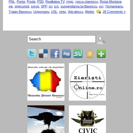
PNL
,
Ponta
,
Preda
,
PSD
,
Realitatea TV
,
rmgc
,
rosca stanescu
,
Rosia Montana
,
sie
,
sinecuristi
,
soros
,
SPP
,
sri
,
srs
,
suspendarea lui Basescu
,
svr
,
Tismaneanu
,
Traian Basescu
,
Ungureanu
,
USL
,
vintu
,
Voiculescu
,
Weber
28 Comments »