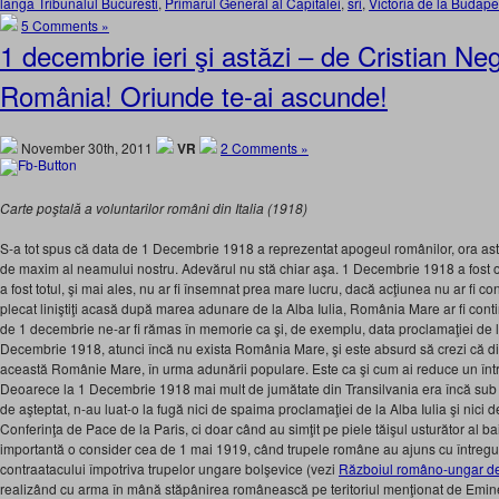
langa Tribunalul Bucuresti
,
Primarul General al Capitalei
,
sri
,
Victoria de la Budape
5 Comments »
1 decembrie ieri şi astăzi – de Cristian Neg
România! Oriunde te-ai ascunde!
November 30th, 2011
VR
2 Comments »
Carte poştală a voluntarilor români din Italia (1918)
S-a tot spus că data de 1 Decembrie 1918 a reprezentat apogeul românilor, ora ast
de maxim al neamului nostru. Adevărul nu stă chiar aşa. 1 Decembrie 1918 a fost o
a fost totul, şi mai ales, nu ar fi însemnat prea mare lucru, dacă acţiunea nu ar fi con
plecat liniştiţi acasă după marea adunare de la Alba Iulia, România Mare ar fi cont
de 1 decembrie ne-ar fi rămas în memorie ca şi, de exemplu, data proclamaţiei de 
Decembrie 1918, atunci încă nu exista România Mare, şi este absurd să crezi că d
această Românie Mare, în urma adunării populare. Este ca şi cum ai reduce un într
Deoarece la 1 Decembrie 1918 mai mult de jumătate din Transilvania era încă sub 
de aşteptat, n-au luat-o la fugă nici de spaima proclamaţiei de la Alba Iulia şi nici 
Conferinţa de Pace de la Paris, ci doar când au simţit pe piele tăişul usturător al ba
importantă o consider cea de 1 mai 1919, când trupele române au ajuns cu întregul 
contraatacului împotriva trupelor ungare bolşevice (vezi
Războiul româno-ungar de 
realizând cu arma în mână stăpânirea românească pe teritoriul menţionat de Emine