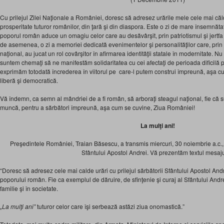
Cu prilejul Zilei Naţionale a României, doresc să adresez urările mele cele mai că
prosperitate tuturor românilor, din ţară şi din diaspora. Este o zi de mare însemnătat
poporul român aduce un omagiu celor care au desăvârşit, prin patriotismul şi jertfa
de asemenea, o zi a memoriei dedicată evenimentelor şi personalităţilor care, prin vi
naţional, au jucat un rol covârşitor în afirmarea identităţii statale în modernitate. Nu 
suntem chemaţi să ne manifestăm solidaritatea cu cei afectaţi de perioada dificilă 
exprimăm totodată încrederea în viitorul pe care-l putem construi împreună, aşa cum
liberă şi democratică.
Vă îndemn, ca semn al mândriei de a fi român, să arboraţi steagul naţional, fie că su
muncă, pentru a sărbători împreună, aşa cum se cuvine, Ziua României!
La mulţi ani!
Preşedintele României, Traian Băsescu, a transmis miercuri, 30 noiembrie a.c., 
Sfântului Apostol Andrei. Vă prezentăm textul mesaju
“Doresc să adresez cele mai calde urări cu prilejul sărbătorii Sfântului Apostol Andrei
poporului român. Fie ca exemplul de dăruire, de sfinţenie şi curaj al Sfântului Andrei
familie şi în societate.
„La mulţi ani”
tuturor celor care îşi serbează astăzi ziua onomastică.”