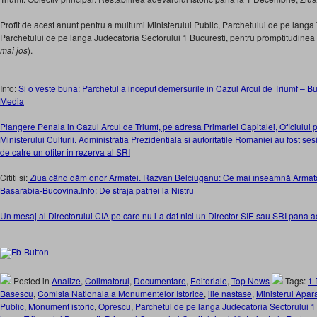
Profit de acest anunt pentru a multumi Ministerului Public, Parchetului de pe langa 
Parchetului de pe langa Judecatoria Sectorului 1 Bucuresti, pentru promptitudinea 
mai jos
).
Info:
Si o veste buna: Parchetul a inceput demersurile in Cazul Arcul de Triumf – Bu
Media
Plangere Penala in Cazul Arcul de Triumf, pe adresa Primariei Capitalei, Oficiului 
Ministerului Culturii. Administratia Prezidentiala si autoritatile Romaniei au fost ses
de catre un ofiter in rezerva al SRI
Cititi si:
Ziua când dăm onor Armatei. Razvan Belciuganu: Ce mai înseamnă Armat
Basarabia-Bucovina.Info: De straja patriei la Nistru
Un mesaj al Directorului CIA pe care nu l-a dat nici un Director SIE sau SRI pana 
Posted in
Analize
,
Colimatorul
,
Documentare
,
Editoriale
,
Top News
Tags:
1 
Basescu
,
Comisia Nationala a Monumentelor Istorice
,
ilie nastase
,
Ministerul Apara
Public
,
Monument istoric
,
Oprescu
,
Parchetul de pe langa Judecatoria Sectorului 1