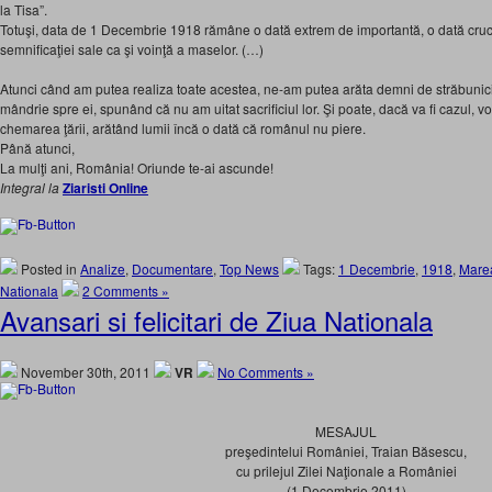
la Tisa”.
Totuşi, data de 1 Decembrie 1918 rămâne o dată extrem de importantă, o dată cruci
semnificaţiei sale ca şi voinţă a maselor. (…)
Atunci când am putea realiza toate acestea, ne-am putea arăta demni de străbunicii
mândrie spre ei, spunând că nu am uitat sacrificiul lor. Şi poate, dacă va fi cazul, 
chemarea ţării, arătând lumii încă o dată că românul nu piere.
Până atunci,
La mulţi ani, România! Oriunde te-ai ascunde!
Integral la
Ziaristi Online
Posted in
Analize
,
Documentare
,
Top News
Tags:
1 Decembrie
,
1918
,
Mare
Nationala
2 Comments »
Avansari si felicitari de Ziua Nationala
November 30th, 2011
VR
No Comments »
MESAJUL
preşedintelui României, Traian Băsescu,
cu prilejul Zilei Naţionale a României
(1 Decembrie 2011)