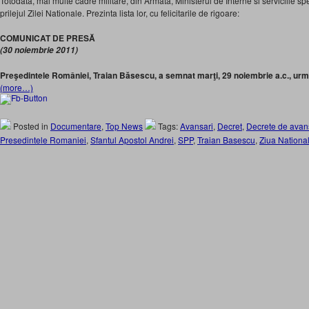
Totodata, mai multe cadre militare, din Armata, Ministerul de Interne si serviciile sp
prilejul Zilei Nationale. Prezinta lista lor, cu felicitarile de rigoare:
COMUNICAT DE PRESĂ
(30 noiembrie 2011)
Preşedintele României, Traian Băsescu, a semnat marţi, 29 noiembrie a.c., urm
(more…)
Posted in
Documentare
,
Top News
Tags:
Avansari
,
Decret
,
Decrete de avan
Presedintele Romaniei
,
Sfantul Apostol Andrei
,
SPP
,
Traian Basescu
,
Ziua Nationa