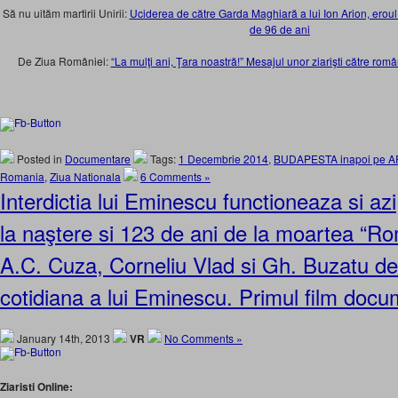
Să nu uităm martirii Unirii:
Uciderea de către Garda Maghiară a lui Ion Arion, eroul m
de 96 de ani
De Ziua României:
“La mulţi ani, Ţara noastră!” Mesajul unor ziarişti către român
Posted in
Documentare
Tags:
1 Decembrie 2014
,
BUDAPESTA inapoi pe 
Romania
,
Ziua Nationala
6 Comments »
Interdictia lui Eminescu functioneaza si azi
la naştere si 123 de ani de la moartea “Ro
A.C. Cuza, Corneliu Vlad si Gh. Buzatu d
cotidiana a lui Eminescu. Primul film doc
January 14th, 2013
VR
No Comments »
Ziaristi Online: