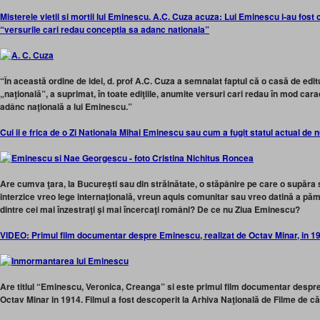
Misterele vietii si mortii lui Eminescu. A.C. Cuza acuza: Lui Eminescu i-au fost c
“versurile cari redau conceptia sa adanc nationala”
“În această ordine de idei, d. prof A.C. Cuza a semnalat faptul că o casă de editu
„naţională”, a suprimat, în toate ediţiile, anumite versuri cari redau în mod cara
adânc naţională a lui Eminescu.”
Cui ii e frica de o Zi Nationala Mihai Eminescu sau cum a fugit statul actual de
Are cumva ţara, la Bucureşti sau din străinătate, o stăpânire pe care o supăr
interzice vreo lege internaţională, vreun aquis comunitar sau vreo datină a păm
dintre cei mai înzestraţi şi mai încercaţi români? De ce nu Ziua Eminescu?
VIDEO: Primul film documentar despre Eminescu, realizat de Octav Minar, in 1
Are titlul “Eminescu, Veronica, Creanga” si este primul film documentar despre
Octav Minar in 1914. Filmul a fost descoperit la Arhiva Naţională de Filme de 