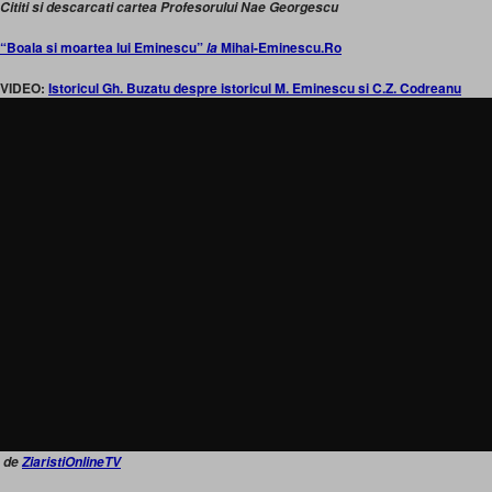
Cititi si descarcati cartea Profesorului Nae Georgescu
“Boala si moartea lui Eminescu”
Mihai-Eminescu.Ro
la
VIDEO:
Istoricul Gh. Buzatu despre istoricul M. Eminescu si C.Z. Codreanu
de
ZiaristiOnlineTV