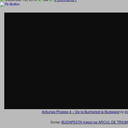
Actiunea Picasso 4 – De la Bucharest la Budapest
by
bi
Sursa:
BUDAPESTA înapoi pe ARCUL DE TRIUM