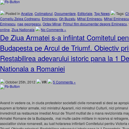
Posted in
Analize
,
Colimatorul
,
Documentare
,
Editoriale
,
Top News
Tags:
Ci
Corneliu Zelea Codreanu
,
Eminescu
,
Gh Buzatu
,
Mihai Eminescu
,
Mihai Eminesc
Eminescu
,
nae georgescu
,
Octav Minar
,
Primul film documentar despre Eminescu
,
online
,
Ziua Nationala
No Comments »
De Ziua Armatei s-a infiintat Comitetul pent
Budapesta pe Arcul de Triumf. Obiectiv pri
Restabilirea adevarului istoric pana la 1 D
Nationala a Romaniei
October 25th, 2012
VR
5 Comments »
Avand in vedere ca, in ciuda protestelor societatii civile romanesti si desi se apro
suprem al fortelor armate, nici ministrul Apararii, nici ministrul Culturii, nici primaru
invrednicit sa restaureze imediat Arcul de Triumf mutilat de o mana revizionista mag
Armatei Romane de la Budapesta, mai multe cadre militare in rezerva si retragere,
asociatilor civice romanesti, au luat hotararea infiintarii Comitetului pentru Victori
Triumf. Obiectiv principal: Restabilirea adevarului istoric pana la 1 Decembrie, Zi