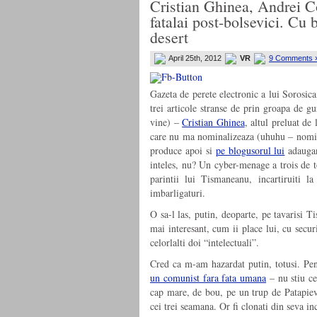
Cristian Ghinea, Andrei C
fatalai post-bolsevici. Cu
desert
April 25th, 2012
VR
9 Comments 
Gazeta de perete electronic a lui Sorosic
trei articole stranse de prin groapa de 
vine) –
Cristian Ghinea
, altul preluat d
care nu ma nominalizeaza (uhuhu – nomina
produce apoi si
pe blogusorul lui
adaugand
inteles, nu? Un cyber-menage a trois de 
parintii lui Tismaneanu, incartiruiti
imbarligaturi.
O sa-l las, putin, deoparte, pe tavarisi 
mai interesant, cum ii place lui, cu securis
celorlalti doi “intelectuali”.
Cred ca m-am hazardat putin, totusi. Pen
un comunist fara fata umana
– nu stiu ce
cap mare, de bou, pe un trup de Patapievi
cei trei seamana. Or fi clonati din seva in