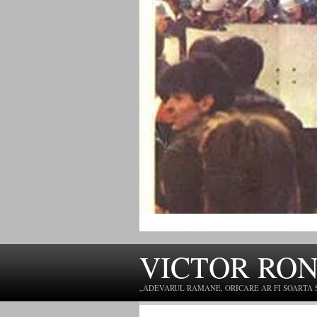
VICTOR RO
„ADEVARUL RAMANE, ORICARE AR FI SOARTA SLU