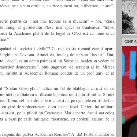
ndeva, prin vreun orificiu, nu zice nimeni nu, e libertate, “n-asa”,
scrie pentru ca ” noi mai trebuie sa si muncim” – noi, “clasa
e mingi al guruletului Plesu mai apuca sa tranteasca: “Intr-o
isti la Academie platiti de la buget si ONG-isti ca mine si ca
ice.”
CINE 
palaci ai “societatii civile”? Ca mai exista romani care-si apara
Harghita si Covasna. Atunci da, inteleg de ce sunt “fascist”. Dar,
ate, “doct”, ca un demn palmas al lui Sorosica, haideti sa vedem ce
 valorilor democratice”, plus ungurasul de serviciu al lui Mircea
nui institut al Academiei Romane condus de un prof univ dr in
l “Stefan Gheorghiu”, adica un fel de blablagiu care-si da cu
e nici o calitate ca sa discute la obiect un studiu stiintific. Si nici
a Toma, cel mai simpatic tractorist de pe ogoarele cu stiuleti de
g, cu grad de sublocotenent, daca nu ma insel. Cariera lui militara
-stiu-cat, pe la pilotii lui Ceausescu. Mai departe, fostul sau coleg
 a pasit pe caile militariei rasaritene, cu epoletii ascunsi pe la
icita raspuns din partea Academiei Romane? A, da! Poate amandoi au