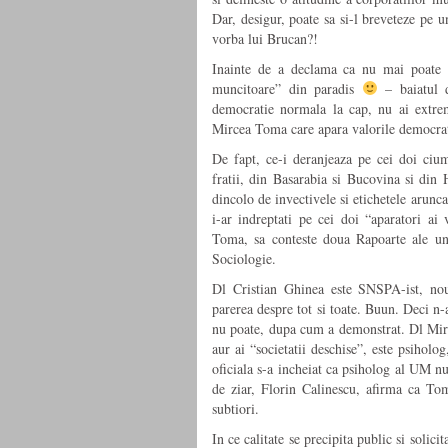
Dar, desigur, poate sa si-l breveteze pe u
vorba lui Brucan?!
Inainte de a declama ca nu mai poate 
muncitoare” din paradis
– baiatul d
democratie normala la cap, nu ai extrem
Mircea Toma care apara valorile democrat
De fapt, ce-i deranjeaza pe cei doi cium
fratii, din Basarabia si Bucovina si din 
dincolo de invectivele si etichetele arunc
i-ar indreptati pe cei doi “aparatori ai
Toma, sa conteste doua Rapoarte ale u
Sociologie.
Dl Cristian Ghinea este SNSPA-ist, nou
parerea despre tot si toate. Buun. Deci n-ar
nu poate, dupa cum a demonstrat. Dl Mirce
aur ai “societatii deschise”, este psiholo
oficiala s-a incheiat ca psiholog al UM nu
de ziar, Florin Calinescu, afirma ca Toma
subtiori.
In ce calitate se precipita public si sol