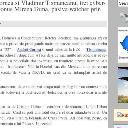
ornea si Vladimir Tismaneanu, trei cyber-
 bonus Mircea Toma, pasive-watcher prin
»
a, Hotnews si Contributorsii Retelei Deschise, ma gratuleaza azi cu
gunoi a presei de propaganda antiromaneasca: unul autohton (vorba
e la “22” –
Andrei Cornea
si unul cules de la EvZ –
Tismaneanu
,
 odiosa), dupa cum o face deja de mai multe articole, dar se re-
u-i si pe ceilalti doi tovarasei, cu trimitere directa la mine. Ati
toata frumusetea. Nici la Hotelul Lux din Moskva, unde petreceau
 la scoala de vara a NKVD, nu cred ca se intamplau astfel de
Tismaneanu, de care ma voi ocupa mai pe larg intr-un context mult
ti-bolsevici si post-securisti-bolsevici, si o sa notez doar isteriile
tru ca de Cristian Ghinea – considerat de senatorul Iulian Urban
 sa zic. Cred ca poti afla totul despre el doar uitandu-te la el. Un
ci, cu o uitatura bolanda de Cristi Preda. Ati observat, poate, ca
crucisata a lui Plesu si Liiceanu?