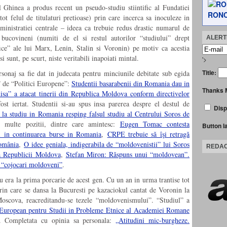
Dl Ghinea a produs recent un pseudo-studiu stiintific al Fundatiei
RONC
t felul de titulaturi pretioase) prin care incerca sa inoculeze in
ministratiei centrale – ideea ca trebuie redus drastic numarul de
i bucovineni (numiti de el si restul autorilor “studiului” drept
ALERTE
ice” ale lui Marx, Lenin, Stalin si Voronin) pe motiv ca acestia
si sunt, pe scurt, niste veritabili inapoiati mintal.
'>
Title:
sonaj sa fie dat in judecata pentru minciunile debitate sub egida
de “Politici Europene”:
Studentii basarabenii din Romania dau in
Thanks 
isa” a atacat tinerii din Republica Moldova conform directivelor
st iertat. Studentii si-au spus insa parerea despre el destul de
Disp
i la studiu in Romania resping falsul studiu al Centrului Soros de
 multe pozitii, dintre care amintesc:
Eugen Tomac contesta
Button l
i in continuarea burse in Romania
,
CRPE trebuie să îşi retragă
România
,
O idee geniala, indigerabila de “moldovenistii” lui Soros
REDAC
a Republicii Moldova
,
Stefan Miron: Răspuns unui “moldovean”.
 “cojocari moldoveni”
.
 nu era la prima porcarie de acest gen. Cu un an in urma trantise tot
rin care se dansa la Bucuresti pe kazaciokul cantat de Voronin la
 Moscova, reacreditandu-se tezele “moldovenismului”. “Studiul” a
 European pentru Studii in Probleme Etnice al Academiei Romane
. Completata cu opinia sa personala:
„Atitudini mic-burgheze.