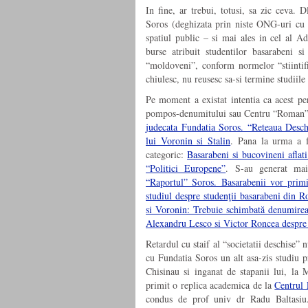
In fine, ar trebui, totusi, sa zic ceva. 
Soros (deghizata prin niste ONG-uri cu to
spatiul public – si mai ales in cel al Ad
burse atribuit studentilor basarabeni s
“moldoveni”, conform normelor “stiintif
chiulesc, nu reusesc sa-si termine studiile 
Pe moment a existat intentia ca acest per
pompos-denumitului sau Centru “Roman” 
judecata Fundatia Soros. “Reteaua Desch
lui Voronin si Stalin
. Pana la urma a fo
categoric:
Basarabeni si bucovineni aflat
“Politici Europene”
. S-au generat mai
“Raportul” Soros. Basarabenii vor prim
studiul despre studenţii basarabeni din 
si Voronin: Trebuie schimbată denumire
Alexandru Lesco si Victor Roncea despre
Retardul cu staif al “societatii deschise”
cu Fundatia Soros un alt asa-zis studiu p
Chisinau si inganat de stapanii lui, la
primit o replica academica de la
Centrul
condus de prof univ dr Radu Baltasiu