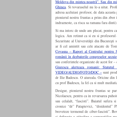
Moldova din mintea noastră”. Sau din mi
Ghinea
. Si tovaraselul nu le-a uitat. Pro
adresa aceluiasi profesor, de data aceast
pionierul nostru fruntas a prins din zbor 
indrazneste, ca risca sa ramana fara dinti)
Si ma intorc de unde am plecat, pentru ca
logica. Am retinut ca si eu si profesorul
Securitate al Universităţii din Bucureşti 
ar fi cel amintit sau cele atacate de Tom
Covasna – Raport al Centrului pentru 
românii în dezbaterile congreselor secu
sau conferintele organizate de acest for 
Giurescu alerteaza romanii: Statutul
VIDEO/AUDIO/FOTO/DOC –
sunt produ
dr Ilie Badescu. O aiureala. Oricine din 
cu prof Badescu, la fel ca si mult mediat
Desigur, pionierul nostru fruntas se par
Nicolaescu, pentru ca in revarsarea puhoiu
sau celalalt, “fascisti”. Baiatul sufera
cronice “dr” Patapievici, “disidentul” 
breveteze termenul de ciber-fascisti”. Bov
si defineste o atitudine a corporatiilor mu