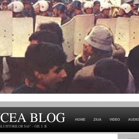
NCEA BLOG
HOME
ZIUA
VIDEO
AUDI
JITORILOR SAI" – GH. I. B.
CONTACT