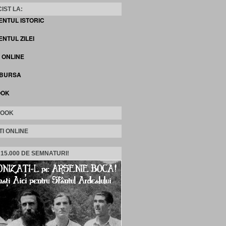
IST LA:
ENTUL ISTORIC
NTUL ZILEI
I ONLINE
 BURSA
OOK
BOOK
TI ONLINE
 15.000 DE SEMNATURI!