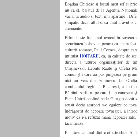
Bogdan Chirieac si fostul meu sef si prie
nu ca el, baiatul de la Agentia Nationala
varianta audio si text, imi apartine). Dif
simpatic decat altul si ca unul a avut o v
atenuante.
Primul este fiul unui avocat brasovean 
securitatea-bolsevica pentru ca apara fos
culturii romane, Paul Cornea, despre care
intitulat
HOITARII
, ca, in calitate de s
directă a tuturor organizaţiilor de t
Chişinevski, Leonte Răutu şi Ofelia Man
comuniştii care au pus pingeaua pe grumaz
nici un vers din Eminescu. Iar Ofeli
comitetului regional Bucu­reşti, a fost
Bătrânii scriitori pe care i-am cunoscut 
Piaţa Unirii ocolind pe la Giurgiu decât 
reuşit decât arareori s-o egaleze pe tova
îndrăgostit de nepoata tovarăşei, a intro
motiv că i-a refuzat mâna nepoatei sale. 
lăcrimează!”
Banuiesc ca unul dintre ei este chiar And