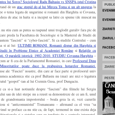
ntea lui Soros? Sociologul Radu Baltasiu vs SNSPA-istul Cristina
PUBLIC
fitand de un
atac stupid de-al lui Mircea Toma si un alt unguras
la
EVENIM
a pe o tema legata de ungurime si romanii din Harghita si Covasna,
ideea de atac in haita si a inceput sa latre cu spume (de muscat nu
EVENIME
.
ZIARIST
 nu stiu cum as putea sa raspund unui troglodit guraliv fara pic de
 care preda la Facultatea de Sociologie si la Masterul de Studii de
ZIARUL
suntem “fascisti” si “cyber-fascisti”. Si ca studiile Centrului – cum
a si ai lui:
ULTIMII ROMANI. Romanii dispar din Harghita si
FACEB
Studii în Probleme Etnice al Academiei Române
si
Relaţiile cu
ieşti. O paralelă istorică: 1902-2010. STUDIU Covasna-Harghita
–
FACE
– cum ar fi cea de la Parlamentul Romaniei, in care
Profesorul Dinu
 Minoritatilor poate duce la prabusirea hotarelor Romaniei.
ZIARIS
se ale “Fasciei” noastre, din care ar face parte si profesorul univ
lumea academica stie ca prof Baltasiu nu (mai) are nici o legatura
PESTE
izatul “geopol”-ian al lui Cozmin Gusa, prof Dungaciu.
e ca si-a luat notiunile despre “fascism” din filmele lui Sergiu
lui sau de idei sterpe nu a reusit sa demonstreze de ce am fi, unul
 si de grandomania impostorului – boala grea la ei, vezi cazurile
Plesu si “anticomunistul” Tismaneanu – afirmand ca el vrea “sa
inul se preface ca nu stie ca, de fapt, termenul in sine exista deja
ltinationale si a statelor care au tendinta de a controla internetul.