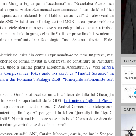
 Alina Mungiu Pipidi pe la “academia” ei, “Societatea Academica
 unguras Adrian Szelmenczi care semneaza alaturi de Mirciulica
 raspuns academicianul Ionel Haiduc, ce-au avut? Un absolvent de
u de SNSPA-ist si un psiholog de tip IMGB-ist cu grave probleme
 cu fetele alea mai negricioase si cu colegii tai de papuc, a trois si
cher – cu bale la gura, cel putin?!) ii cer presedintelui Academiei
id pe un prof univ dr in Sociologie. Tare! Asta nu-i fascism. E de-
ectivitate iesita din comun exprimandu-se pe teme unguresti, mai
operire de roman invitat la Congresul de constituire al Partidului
TOP ZE
okes, unde a militat pentru autonomia Ardealului??? Vezi
Mircea
a Congresul lui Tokes unde s-a cerut ca “Tinutul Secuiesc” sa
arii din Romania”. Szilágyi Zsolt: “Principiile autonomiste sunt
 spun? Omul e ofuscat ca un critic literar de talia lui Gheorghe
 impostori si oportunisti de la GDS,
in frunte cu “pilonul Plesu”,
, dupa cum am facut-o si eu. Dl Andrei Cornea nu intelege cum
CARTI
utentici, din liga A” pot gandi la fel ca “jurnaliști din liga C,
i stii?! N-ar fi mai bine oare sa se intrebe dl Cornea de ce daca doi
sa odata gavaritul si se duce la culcare?
ovestea cu seful ANI, Catalin Macovei, caruia, pe lac la Snagov,