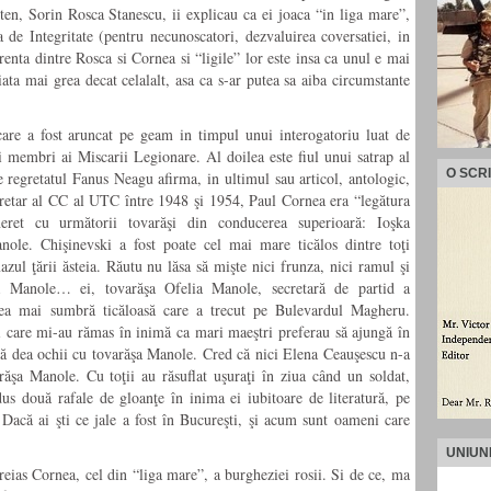
ten, Sorin Rosca Stanescu, ii explicau ca ei joaca “in liga mare”,
 de Integritate (pentru necunoscatori, dezvaluirea coversatiei, in
erenta dintre Rosca si Cornea si “ligile” lor este insa ca unul e mai
iata mai grea decat celalalt, asa ca s-ar putea sa aiba circumstante
care a fost aruncat pe geam in timpul unui interogatoriu luat de
ti membri ai Miscarii Legionare. Al doilea este fiul unui satrap al
O SCR
 regretatul Fanus Neagu afirma, in ultimul sau articol, antologic,
ecretar al CC al UTC între 1948 şi 1954, Paul Cornea era “legătura
ineret cu următorii tovarăşi din conducerea superioară: Ioşka
ole. Chişinevski a fost poate cel mai mare ticălos dintre toţi
ul ţării ăsteia. Răutu nu lăsa să mişte nici frunza, nici ramul şi
a Manole… ei, tovarăşa Ofelia Manole, secretară de partid a
 cea mai sumbră ticăloasă care a trecut pe Bulevardul Magheru.
şi care mi-au rămas în inimă ca mari maeştri preferau să ajun­gă în
să dea ochii cu tovarăşa Manole. Cred că nici Elena Ceauşescu n-a
răşa Manole. Cu toţii au răsuflat uşuraţi în ziua când un soldat,
dus două rafale de gloanţe în inima ei iubitoare de literatură, pe
Dacă ai şti ce jale a fost în Bucureşti, şi acum sunt oameni care
UNIUN
reias Cornea, cel din “liga mare”, a burgheziei rosii. Si de ce, ma