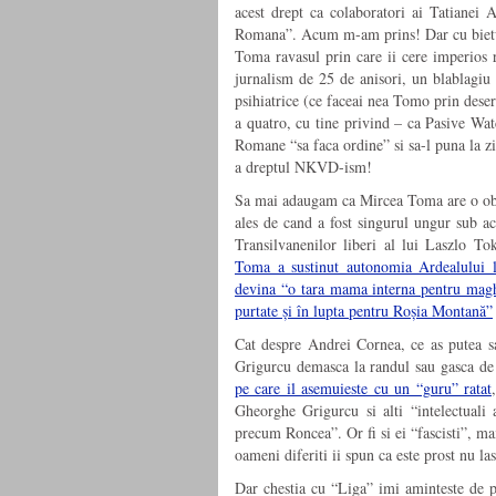
acest drept ca colaboratori ai Tatianei
Romana”. Acum m-am prins! Dar cu bietul
Toma ravasul prin care ii cere imperios
jurnalism de 25 de anisori, un blablagi
psihiatrice (ce faceai nea Tomo prin desert
a quatro, cu tine privind – ca Pasive Wat
Romane “sa faca ordine” si sa-l puna la z
a dreptul NKVD-ism!
Sa mai adaugam ca Mircea Toma are o obi
ales de cand a fost singurul ungur sub ac
Transilvanenilor liberi al lui Laszlo T
Toma a sustinut autonomia Ardealului l
devina “o tara mama interna pentru maghi
purtate și în lupta pentru Roșia Montană”
Cat despre Andrei Cornea, ce as putea sa
Grigurcu demasca la randul sau gasca de
pe care il asemuieste cu un “guru” ratat
Gheorghe Grigurcu si alti “intelectuali a
precum Roncea”. Or fi si ei “fascisti”, ma
oameni diferiti ii spun ca este prost nu la
Dar chestia cu “Liga” imi aminteste de p