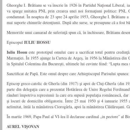
Gheorghe I. Brătianu se va înscrie în 1926 în Partidul Naţional Liberal, ia
va sparge unitatea PNL prin crearea unei noi formaţiuni politice: PNL Gh
condamnat. În noaptea de 23 spre 24 aprilie 1953, Gheorghe I. Brătianu a muri
mai suporte chinurile detenţiunii. După alte surse, se presupune că a fost b
Memoriile unui camarad de suferinţă spun că, în închisoare, Brătianu desena
IULIU HOSSU
Episcopul
Iuliu Hossu
este prototipul omului care a sacrificat totul pentru credin
Marmaţiei. În 1955 ajunge la Curtea de Argeş, în 1956 la Mănăstirea din Cio
în Spitalul Colentina din Bucureşti, ultimele lui cuvinte fiind: “Lupta mea s
Sanctificat de Papă. Este omul despre care Arhiepiscopul Parisului spunea: 
Episcop greco-catolic de Gherla (din 1917) şi apoi de Cluj-Gherla (din 1930
parte din delegaţia care a prezentat Hotărârea de Unire Regelui Ferdinan
rânduri împotriva represiunii la care era supusă populaţia românească, dar ş
şi locuri de domiciliu obligatoriu. Între 25 mai 1950 şi 4 ianuarie 1955 a
nelimitat, întâi la mănăstirea Ciorogârla, apoi la mănăstirea Căldăruşani. G
În martie 1969, Papa Paul al VI-lea îl declarase cardinal „in pectore” al Bis
AUREL VIŞOVAN