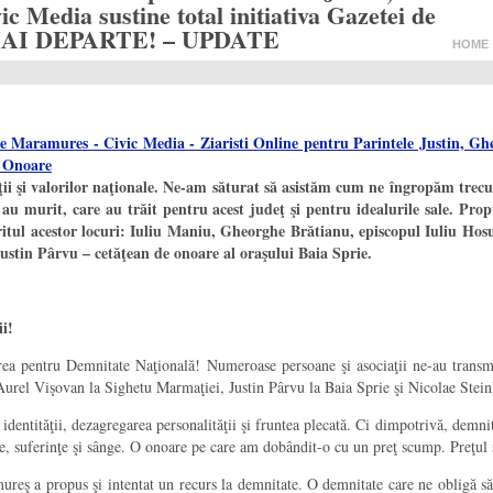
ic Media sustine total initiativa Gazetei de
MAI DEPARTE! – UPDATE
HOME
i valorilor naţionale. Ne-am săturat să asistăm cum ne îngropăm trecutul,
u murit, care au trăit pentru acest judeţ şi pentru idealurile sale. Pro
iritul acestor locuri: Iuliu Maniu, Gheorghe Brătianu, episcopul Iuliu Hos
Justin Pârvu – cetăţean de onoare al o
raşului Baia Sprie.
i!
 pentru Demnitate Naţională! Numeroase persoane şi asociaţii ne-au transmis 
Aurel Vişovan la Sighetu Marmaţiei, Justin Pârvu la Baia Sprie şi Nicolae Stei
entităţii, dezagregarea personalităţii şi fruntea plecată. Ci dimpotrivă, demnita
ertfe, suferinţe şi sânge. O onoare pe care am dobândit-o cu un preţ scump. Preţu
 a propus şi intentat un recurs la demnitate. O demnitate care ne obligă să-i 