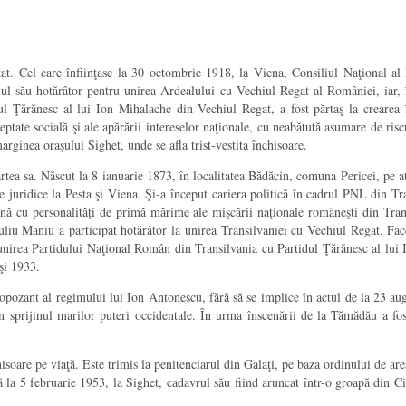
tat. Cel care înfiinţase la 30 octombrie 1918, la Viena, Consiliul Naţional 
lul său hotărâtor pentru unirea Ardealului cu Vechiul Regat al României, iar, în
l Ţărănesc al lui Ion Mihalache din Vechiul Regat, a fost părtaş la crearea 
ptate socială şi ale apărării intereselor naţionale, cu neabătută asumare de riscu
ginea oraşului Sighet, unde se afla trist-vestita închisoare.
artea sa. Născut la 8 ianuarie 1873, în localitatea Bădăcin, comuna Pericei, pe a
juridice la Pesta şi Viena. Şi-a început cariera politică în cadrul PNL din Tra
nă cu personalităţi de primă mărime ale mişcării naţionale româneşti din Trans
Iuliu Maniu a participat hotărâtor la unirea Transilvaniei cu Vechiul Regat. Fa
irea Partidului Naţional Român din Transilvania cu Partidul Ţărănesc al lui I
şi 1933.
n opozant al regimului lui Ion Antonescu, fără să se implice în actul de la 23 au
n sprijinul marilor puteri occidentale. În urma înscenării de la Tămădău a fost
soare pe viaţă. Este trimis la penitenciarul din Galaţi, pe baza ordinului de a
ţă la 5 februarie 1953, la Sighet, cadavrul său fiind aruncat într-o groapă din C