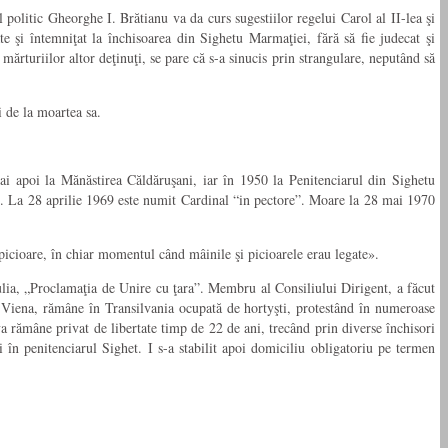
politic Gheorghe I. Brătianu va da curs sugestiilor regelui Carol al II-lea şi
 şi întemniţat la închisoarea din Sighetu Marmaţiei, fără să fie judecat şi
ărturiilor altor deţinuţi, se pare că s-a sinucis prin strangulare, neputând să
i de la moartea sa.
mai apoi la Mănăstirea Căldăruşani, iar în 1950 la Penitenciarul din Sighetu
ii. La 28 aprilie 1969 este numit Cardinal “in pectore”. Moare la 28 mai 1970
picioare, în chiar momentul când mâinile şi picioarele erau legate».
ulia, „Proclamaţia de Unire cu ţara”. Membru al Consiliului Dirigent, a făcut
 Viena, rămâne în Transilvania ocupată de hortyşti, protestând în numeroase
a rămâne privat de libertate timp de 22 de ani, trecând prin diverse închisori
 în penitenciarul Sighet. I s-a stabilit apoi domiciliu obligatoriu pe termen