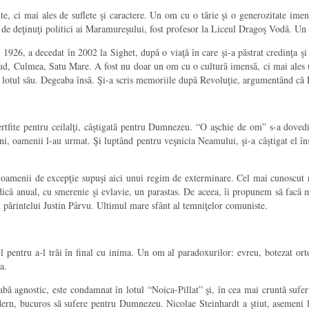
nte, ci mai ales de suflete şi caractere. Un om cu o tărie şi o generozitate imen
ot de deţinuţi politici ai Maramureşului, fost profesor la Liceul Dragoş Vodă. Un
e 1926, a decedat în 2002 la Sighet, după o viaţă în care şi-a păstrat credinţa şi 
 Aiud, Culmea, Satu Mare. A fost nu doar un om cu o cultură imensă, ci mai ales
 în lotul său. Degeaba însă. Şi-a scris memoriile după Revoluţie, argumentând că
Jertfite pentru ceilalţi, câştigată pentru Dumnezeu. “O aşchie de om” s-a doved
 oamenii l-au urmat. Şi luptând pentru veşnicia Neamului, şi-a câştigat el însu
amenii de excepţie supuşi aici unui regim de exterminare. Cel mai cunoscut repr
idică anual, cu smerenie şi evlavie, un parastas. De aceea, îi propunem să facă 
 părintelui Justin Pârvu. Ultimul mare sfânt al temniţelor comuniste.
l pentru a-l trăi în final cu inima. Un om al paradoxurilor: evreu, botezat ortod
a.
bă agnostic, este condamnat în lotul “Noica-Pillat” şi, în cea mai cruntă suferi
odern, bucuros să sufere pentru Dumnezeu. Nicolae Steinhardt a ştiut, asemeni 