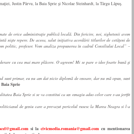
aţiei, Justin Pârvu, la Baia Sprie şi Nicolae Steinhardt, la Târgu Lăpuş.
te de orice administraţie publică locală. Din fericire, noi, sighetenii avem
tă nişte repere. De aceea, salut iniţiativa acordării titlurilor de cetăţeni de
 om politic, profesor. Vom analiza propunerea în cadrul Consiliului Local” –
iderare cu cea mai mare plăcere. O agreem! Mi se pare o idee foarte bună şi
 când sunt primar, eu nu am dat nicio diplomă de onoare, dar nu mă opun, sunt
 Baia Sprie
itatea Baia Sprie si se va constitui ca un omagiu adus celor care s-au jertfit
liticianul de geniu care a prevazut pericolul rusesc la Marea Neagra si l-a
cacel@gmail.com
si la
civicmedia.romania@gmail.com
cu mentionarea