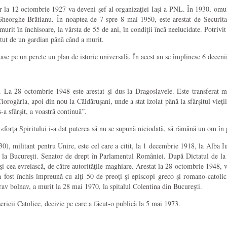
r la 12 octombrie 1927 va deveni şef al organizaţiei Iaşi a PNL. În 1930, omul 
eorghe Brătianu. În noaptea de 7 spre 8 mai 1950, este arestat de Securitate
t în închisoare, la vârsta de 55 de ani, în condiţii încă neelucidate. Potrivit m
ătut de un gardian până când a murit.
se pe un perete un plan de istorie universală. În acest an se împlinesc 6 deceni
ţă. La 28 octombrie 1948 este arestat şi dus la Dragoslavele. Este transferat 
rogârla, apoi din nou la Căldăruşani, unde a stat izolat până la sfârşitul vieţ
-a sfârşit, a voastră continuă”.
«forţa Spiritului i-a dat puterea să nu se supună niciodată, să rămână un om în 
), militant pentru Unire, este cel care a citit, la 1 decembrie 1918, la Alba I
d la Bucureşti. Senator de drept în Parlamentul României. După Dictatul de la
i cea evreiască, de către autorităţile maghiare. Arestat la 28 octombrie 1948, v
 fost închis împreună cu alţi 50 de preoţi şi episcopi greco şi romano-catolici
rav bolnav, a murit la 28 mai 1970, la spitalul Colentina din Bucureşti.
ericii Catolice, decizie pe care a făcut-o publică la 5 mai 1973.