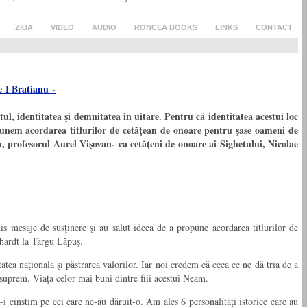
ZIUA
VIDEO
AUDIO
RONCEA BOOKS
LINKS
CONTACT
 identitatea şi demnitatea în uitare. Pentru că identitatea acestui loc
punem acordarea titlurilor de cetăţean de onoare pentru şase oameni de
u, profesorul Aurel Vişovan- ca cetăţeni de onoare ai Sighetului, Nicolae
mesaje de susţinere şi au salut ideea de a propune acordarea titlurilor de
nhardt la Târgu Lăpuş.
tea naţională şi păstrarea valorilor. Iar noi credem că ceea ce ne dă tria de a
l suprem. Viaţa celor mai buni dintre fiii acestui Neam.
cinstim pe cei care ne-au dăruit-o. Am ales 6 personalităţi istorice care au