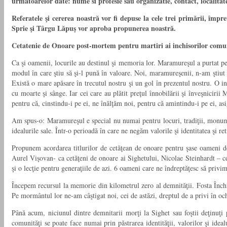
urmatoarelor date: nume si profesie sau organizatie, contact, localitat
Referatele şi cererea noastră vor fi depuse la cele trei primării, împ
Sprie şi Târgu Lăpuş vor aproba propunerea noastră.
Cetatenie de Onoare post-mortem pentru martiri ai inchisorilor comu
Ca şi oamenii, locurile au destinul şi memoria lor. Maramureşul a purtat pec
modul în care ştiu să şi-l pună în valoare. Noi, maramureşenii, n-am ştiut
Există o mare apăsare în trecutul nostru şi un gol în prezentul nostru. O i
cu moarte şi sânge. Iar cei care au plătit preţul înnobilării şi înveşniciri
pentru că, cinstindu-i pe ei, ne înălţăm noi, pentru că amintindu-i pe ei, a
Am spus-o: Maramureşul e special nu numai pentru locuri, tradiţii, monument
idealurile sale. Într-o perioadă în care ne negăm valorile şi identitatea ş
Propunem acordarea titlurilor de cetăţean de onoare pentru şase oameni de 
Aurel Vişovan- ca cetăţeni de onoare ai Sighetului, Nicolae Steinhardt – c
şi o lecţie pentru generaţiile de azi. 6 oameni care ne îndreptăţesc să privim
Începem recursul la memorie din kilometrul zero al demnităţii. Fosta Închi
Pe mormântul lor ne-am câştigat noi, cei de astăzi, dreptul de a privi în oc
Până acum, niciunul dintre demnitarii morţi la Sighet sau foştii deţinuţi
comunităţi se poate face numai prin păstrarea identităţii, valorilor şi ide