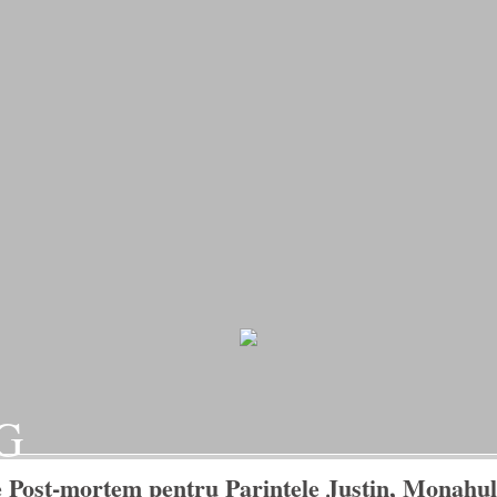
G
-mortem pentru Parintele Justin, Monahul Ni