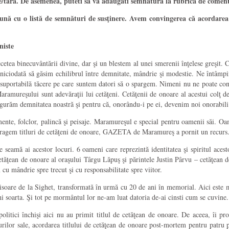
e/tara. De asemenea, puteti sa va adaugati semnatura la rubrica de comentar
reună cu o listă de semnături de susţinere. Avem convingerea că acordarea a
niste
etea binecuvântării divine, dar şi un blestem al unei smerenii înţelese greşit. 
 niciodată să găsim echilibrul între demnitate, mândrie şi modestie. Ne întâmp
nsuportabilă tăcere pe care suntem datori să o spargem. Nimeni nu ne poate cont
i Maramureşului sunt adevăraţii lui cetăţeni. Cetăţenii de onoare al acestui colţ
sigurăm demnitatea noastră şi pentru că, onorându-i pe ei, devenim noi onorabili
e, folclor, palincă şi peisaje. Maramureşul e special pentru oamenii săi. Oamen
i retragem titluri de cetăţeni de onoare, GAZETA de Maramureş a pornit un recur
seamă ai acestor locuri. 6 oameni care reprezintă identitatea şi spiritul aces
etăţean de onoare al oraşului Târgu Lăpuş şi părintele Justin Pârvu – cetăţean 
 cu mândrie spre trecut şi cu responsabilitate spre viitor.
soare de la Sighet, transformată în urmă cu 20 de ani în memorial. Aici este mo
hi soarta. Şi tot pe mormântul lor ne-am luat datoria de-ai cinsti cum se cuvine.
 politici închişi aici nu au primit titlul de cetăţean de onoare. De aceea, î
alurilor sale, acordarea titlului de cetăţean de onoare post-mortem pentru patru