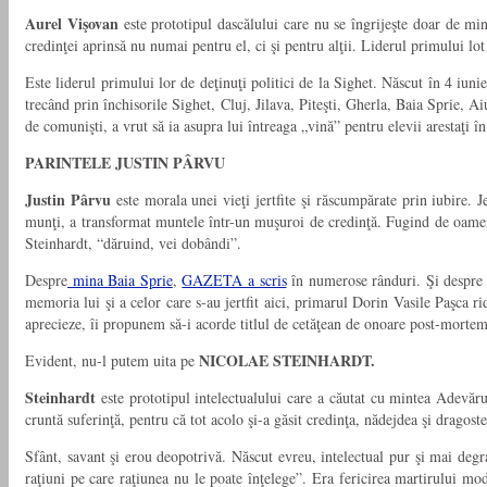
Aurel Vişovan
este prototipul dascălului care nu se îngrijeşte doar de mi
credinţei aprinsă nu numai pentru el, ci şi pentru alţii. Liderul primului l
Este liderul primului lor de deţinuţi politici de la Sighet. Născut în 4 iuni
trecând prin închisorile Sighet, Cluj, Jilava, Piteşti, Gherla, Baia Sprie,
de comunişti, a vrut să ia asupra lui întreaga „vină” pentru elevii arestaţi
PARINTELE JUSTIN PÂRVU
Ju
stin Pârvu
este morala unei vieţi jertfite şi răscumpărate prin iubire. 
munţi, a transformat muntele într-un muşuroi de credinţă. Fugind de oameni,
Steinhardt, “dăruind, vei dobândi”.
Despre
mina Baia Sprie
,
GAZETA a scris
în numerose rânduri. Şi despre o
memoria lui şi a celor care s-au jertfit aici, primarul Dorin Vasile Paşca r
aprecieze, îi propunem să-i acorde titlul de cetăţean de onoare post-mortem
N
ICOLAE STEINHARDT.
Evident, nu-l putem uita pe
Steinhardt
este prototipul intelectualului care a căutat cu mintea Adevăru
cruntă suferinţă, pentru că tot acolo şi-a găsit credinţa, nădejdea şi dragoste
Sfânt, savant şi erou deopotrivă. Născut evreu, intelectual pur şi mai degra
raţiuni pe care raţiunea nu le poate înţelege”. Era fericirea martirului m