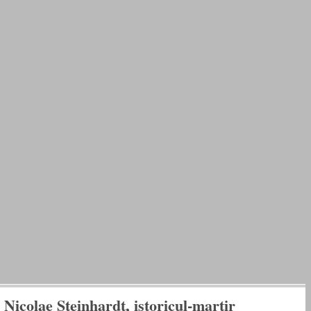
colae Steinhardt, istoricul-martir