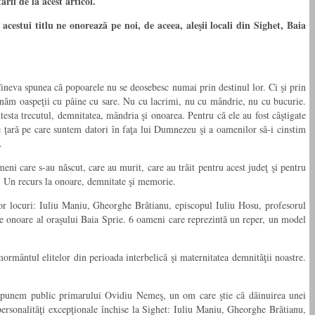
ii de la acest articol.
cestui titlu ne onorează pe noi, de aceea, aleşii locali din Sighet, Baia
Cineva spunea că popoarele nu se deosebesc numai prin destinul lor. Ci şi prin
inăm oaspeţii cu pâine cu sare. Nu cu lacrimi, nu cu mândrie, nu cu bucurie.
esta trecutul, demnitatea, mândria şi onoarea. Pentru că ele au fost câştigate
 de ţară pe care suntem datori în faţa lui Dumnezeu şi a oamenilor să-i cinstim
.
i care s-au născut, care au murit, care au trăit pentru acest judeţ şi pentru
s. Un recurs la onoare, demnitate şi memorie.
tor locuri: Iuliu Maniu, Gheorghe Brătianu, episcopul Iuliu Hosu, profesorul
de onoare al oraşului Baia Sprie. 6 oameni care reprezintă un reper, un model
rmântul elitelor din perioada interbelică şi maternitatea demnităţii noastre.
i propunem public primarului Ovidiu Nemeş, un om care ştie că dăinuirea unei
 personalităţi excepţionale închise la Sighet: Iuliu Maniu, Gheorghe Brătianu,