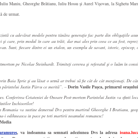
i: Iuliu Maniu, Gheorghe Brătianu, Iuliu Hossu şi Aurel Vişovan, la Sighetu Marm
nă de urmat.
ntă cu adevărat modele pentru tânăra generaţie fac parte din obligaţiile asuma
i care, prin modul în care au trăit, dar mai ales prin ceea ce au fost, reprezin
n. Sunt, fiecare dintre ei un etalon, un exemplu de savant, istoric, episcop,
ortem pe Nicolae Steinhardt. Trimiteţi cererea şi referatul şi o luăm în cons
t prin Baia Sprie şi au lăsat o urmă ar trebui să fie cât de cât menţionaţi. De
Dorin Vasile Paşca, primarul oraşului
m părintelui Justin Pârvu ce merită”. –
s. Conferirea Cetateniei de Onoare Post-mortem Parintelui Justin va sfinti local
intilor Inchisorilor!
in Romania va sustine demersul Dvs pentru martirul Gheorghe I Bratianu, geopo
 sa-i odihneasca in pace pe toti martirii neamului romanesc!
 Media
aramures
, va indeamna sa semnati adeziunea Dvs la adresa
ioana.lu