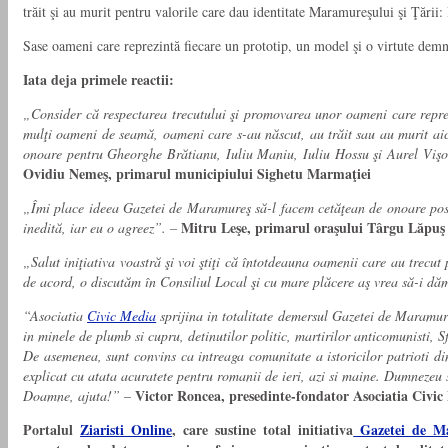
trăit şi au murit pentru valorile care dau identitate Maramureşului şi Ţări
Sase oameni care reprezintă fiecare un prototip, un model şi o virtute dem
Iata deja primele reactii:
„Consider că respectarea trecutului şi promovarea unor oameni care reprezi
mulţi oameni de seamă, oameni care s-au născut, au trăit sau au murit aici ş
onoare pentru Gheorghe Brătianu, Iuliu Maniu, Iuliu Hossu şi Aurel Vişova
Ovidiu Nemeş, primarul municipiului Sighetu Marmaţiei
„Îmi place ideea Gazetei de Maramureş să-l facem cetăţean de onoare postm
Mitru Leşe, primarul oraşului Târgu Lăpuş
inedită, iar eu o agreez”. –
„Salut iniţiativa voastră şi voi ştiţi că întotdeauna oamenii care au trecu
de acord, o discutăm în Consiliul Local şi cu mare plăcere aş vrea să-i dă
“Asociatia
Civic Media
sprijina in totalitate demersul Gazetei de Maramure
in minele de plumb si cupru, detinutilor politic, martirilor anticomunisti, Sf
De asemenea, sunt convins ca intreaga comunitate a istoricilor patrioti d
explicat cu atata acuratete pentru romanii de ieri, azi si maine. Dumnezeu
Victor Roncea, presedinte-fondator Asociatia Civic
Doamne, ajuta!”
–
Portalul
Ziaristi Online
, care sustine total initiativa
Gazetei de M