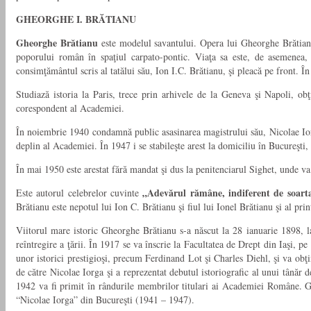
GHEORGHE I. BRĂTIANU
Gheorghe Brătianu
este modelul savantului. Opera lui Gheorghe Brătianu, 
poporului român în spaţiul carpato-pontic. Viaţa sa este, de asemenea,
consimţământul scris al tatălui său, Ion I.C. Brătianu, şi pleacă pe front. În
Studiază istoria la Paris, trece prin arhivele de la Geneva şi Napoli, o
corespondent al Academiei.
În noiembrie 1940 condamnă public asasinarea magistrului său, Nicolae Iorg
deplin al Academiei. În 1947 i se stabileşte arest la domiciliu în Bucureşti,
În mai 1950 este arestat fără mandat şi dus la penitenciarul Sighet, unde va
„Adevărul rămâne, indiferent de soarta 
Este autorul celebrelor cuvinte
Brătianu este nepotul lui Ion C. Brătianu şi fiul lui Ionel Brătianu şi al pr
Viitorul mare istoric Gheorghe Brătianu s-a născut la 28 ianuarie 1898, l
reîntregire a ţării. În 1917 se va înscrie la Facultatea de Drept din Iaşi, p
unor istorici prestigioşi, precum Ferdinand Lot şi Charles Diehl, şi va obţi
de către Nicolae Iorga şi a reprezentat debutul istoriografic al unui tânăr d
1942 va fi primit în rândurile membrilor titulari ai Academiei Române. Gheo
“Nicolae Iorga” din Bucureşti (1941 – 1947).