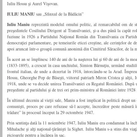
Iuliu Hossu şi Aurel Vişovan.
IULIU MANIU
sau „Sfinxul de la Bădăcin”
Iuliu Maniu
reprezintă modelul omului politic, al remarcabilul om de s
preşedintele Cosiliului Dirigent al Transilvaniei, şi-a dus până la capăt ro
fuziune în 1926 a Partidului Naţional Român din Transilvania cu Partidu
democraţiei parlamentare, pe temeiurile eticei creştine, ale cerinţelor de dre
apoi aruncat într-o groapă comună anonimă din Cimitirul Săracilor, de la mar
În acest an se împlinesc 140 de ani de la naşterea lui şi 60 de ani de la mo
(1833-1895), a crescut în casa unchiului, Simion Bărnuţiu, urmând studiile 
frontul italian, de unde a dezertat în 1918, întorcându-se la Arad. Împreu
Hossu, Gheorghe Pop de Băseşti, viitorul patriarh Miron Cristea şi alţii, 
1918, unde se va decide unirea Transilvaniei cu Regatul României. După un
preşedinte al partidului şi de trei ori prim-ministru al României între 1928 
În ultimul deceniu al vieţii sale, Maniu a fost implicat în politică drept u
comunişti, proces pe care refuzase să-l accepte, încrezător peste măsură î
trădare” în procesul început la 29 octombrie 1947.
Prin sentinţa dată la 11 noiembrie 1947, Iuliu Maniu era condamnat la închi
Mihalache şi alţi naţional-ţărănişti la Sighet. Iuliu Maniu s-a stins din via
picioarele pentru a încăpea în sac.