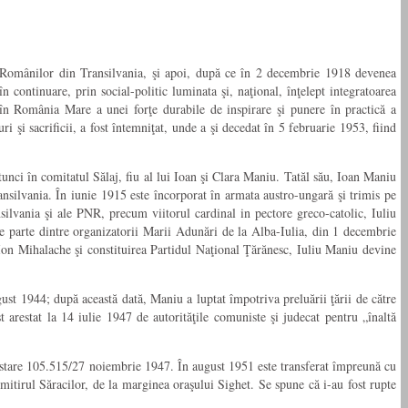
al Românilor din Transilvania, şi apoi, după ce în 2 decembrie 1918 devenea
 continuare, prin social-politic luminata şi, naţional, înţelept integratoarea
în România Mare a unei forţe durabile de inspirare şi punere în practică a
ri şi sacrificii, a fost întemniţat, unde a şi decedat în 5 februarie 1953, fiind
tunci în comitatul Sălaj, fiu al lui Ioan şi Clara Maniu. Tatăl său, Ioan Maniu
nsilvania. În iunie 1915 este încorporat în armata austro-ungară şi trimis pe
ilvania şi ale PNR, precum viitorul cardinal in pectore greco-catolic, Iuliu
ce parte dintre organizatorii Marii Adunări de la Alba-Iulia, din 1 decembrie
on Mihalache şi constituirea Partidul Naţional Ţărănesc, Iuliu Maniu devine
gust 1944; după această dată, Maniu a luptat împotriva preluării ţării de către
 arestat la 14 iulie 1947 de autorităţile comuniste şi judecat pentru „înaltă
restare 105.515/27 noiembrie 1947. În august 1951 este transferat împreună cu
imitirul Săracilor, de la marginea oraşului Sighet. Se spune că i-au fost rupte