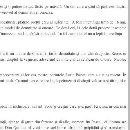
se şi o putere de sacrificiu pe măsură. Un om care a ştiut să păstreze flacăra
 voievod al demnităţii şi onoarei.
idealurile, plătind preţul greu al suferinţei. A fost întemniţat timp de 16 ani,
 un model de demnitate şi onoare. De două ori, la cele două procese înscenate
 Dumnezeu nu l-a părăsit niciodată. La fel cum nici el nu a lepădat credinţa.
it a fi un munte de smerenie, tărie, demnitate şi mai ales dragoste. Retras în
şi dreptul la veşnicie, adeverind cuvintele altui cetăţean de onoare: Nicolae
ezentant al lor era, poate, părintele Justin Pârvu, care s-a stins recent. În
mai mult. Ca unui om care are înţelepciunea să distingă valoarea şi tăria, să o
ox în închisoare, savant, erou şi creştin care şi-a găsit fericirea în cea mai
nţă, ajunge să guste din fericire şi să afle, asemeni lui Pascal, că “inima are
lui Don Quijote, să vadă un castel într-o cârciumă prăpădită şi să transforme