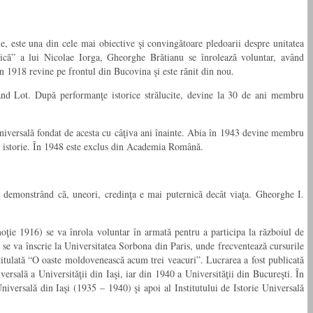
e, este una din cele mai obiective şi convingătoare pledoarii despre unitatea
rică” a lui Nicolae Iorga, Gheorghe Brătianu se înrolează voluntar, având
 În 1918 revine pe frontul din Bucovina şi este rănit din nou.
inand Lot. După performanţe istorice strălucite, devine la 30 de ani membru
Universală fondat de acesta cu câţiva ani înainte. Abia în 1943 devine membru
 de istorie. În 1948 este exclus din Academia Română.
et, demonstrând că, uneori, credinţa e mai puternică decât viaţa. Gheorghe I.
oţie 1916) se va înrola voluntar în armată pentru a participa la războiul de
şi se va înscrie la Universitatea Sorbona din Paris, unde frecventează cursurile
intitulată “O oaste moldovenească acum trei veacuri”. Lucrarea a fost publicată
ersală a Universităţii din Iaşi, iar din 1940 a Universităţii din Bucureşti. În
iversală din Iaşi (1935 – 1940) şi apoi al Institutului de Istorie Universală