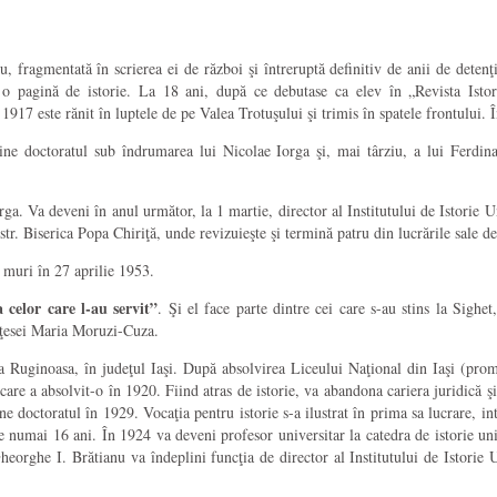
fragmentată în scrierea ei de război şi întreruptă definitiv de anii de detenţi
 o pagină de istorie. La 18 ani, după ce debutase ca elev în „Revista Isto
 1917 este rănit în luptele de pe Valea Trotuşului şi trimis în spatele frontului.
bţine doctoratul sub îndrumarea lui Nicolae Iorga şi, mai târziu, a lui Ferd
a. Va deveni în anul următor, la 1 martie, director al Institutului de Istorie 
 str. Biserica Popa Chiriţă, unde revizuieşte şi termină patru din lucrările sale
 muri în 27 aprilie 1953.
celor care l-au servit”
. Şi el face parte dintre cei care s-au stins la Sigh
inţesei Maria Moruzi-Cuza.
a Ruginoasa, în judeţul Iaşi. După absolvirea Liceului Naţional din Iaşi (prom
e care a absolvit-o în 1920. Fiind atras de istorie, va abandona cariera juridică 
ne doctoratul în 1929. Vocaţia pentru istorie s-a ilustrat în prima sa lucrare, 
e numai 16 ani. În 1924 va deveni profesor universitar la catedra de istorie univ
rghe I. Brătianu va îndeplini funcţia de director al Institutului de Istorie Un