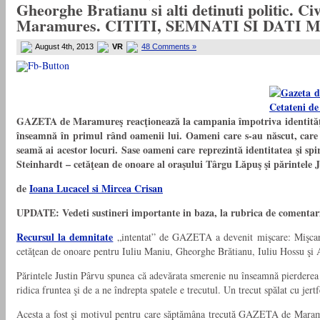
Gheorghe Bratianu si alti detinuti politic. Civ
Maramures. CITITI, SEMNATI SI DATI 
August 4th, 2013
VR
48 Comments »
GAZETA de Maramureş reacţionează la campania împotriva identităţii ş
înseamnă în primul rând oamenii lui. Oameni care s-au născut, care a
seamă ai acestor locuri. Sase oameni care reprezintă identitatea şi sp
Steinhardt – cetăţean de onoare al oraşului Târgu Lăpuş şi părintele 
de
Ioana Lucacel si Mircea Crisan
UPDATE: Vedeti sustineri importante in baza, la rubrica de comentari
Recursul la demnitate
„intentat” de GAZETA a devenit mişcare: Mişcarea
cetăţean de onoare pentru Iuliu Maniu, Gheorghe Brătianu, Iuliu Hossu şi 
Părintele Justin Pârvu spunea că adevărata smerenie nu înseamnă pierderea id
ridica fruntea şi de a ne îndrepta spatele e trecutul. Un trecut spălat cu j
Acesta a fost şi motivul pentru care săptămâna trecută GAZETA de Maramureş