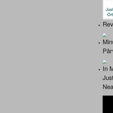
Rev
Minu
Pâr
In 
Jus
Nea