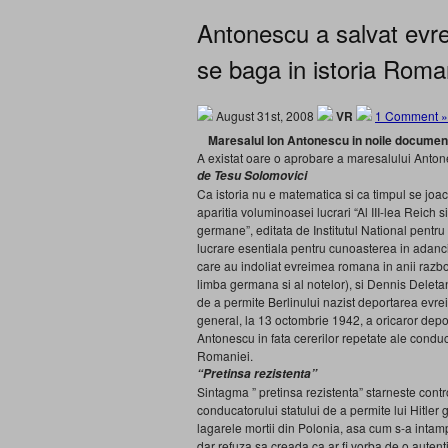
Antonescu a salvat evrei
se baga in istoria Roma
August 31st, 2008
VR
1 Comment »
Maresalul Ion Antonescu in noile documen
A existat oare o aprobare a maresalului Anton
de Tesu Solomovici
Ca istoria nu e matematica si ca timpul se jo
aparitia voluminoasei lucrari “Al III-lea Reic
germane”, editata de Institutul National pentr
lucrare esentiala pentru cunoasterea in adanci
care au indoliat evreimea romana in anii razboiul
limba germana si al notelor), si Dennis Deletan
de a permite Berlinului nazist deportarea evre
general, la 13 octombrie 1942, a oricaror deport
Antonescu in fata cererilor repetate ale conducer
Romaniei.
“Pretinsa rezistenta”
Sintagma ” pretinsa rezistenta” starneste contr
conducatorului statului de a permite lui Hitler 
lagarele mortii din Polonia, asa cum s-a intampl
dar refuza sa creada ca ar fi vorba de o auten