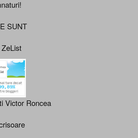
naturi!
NE SUNT
 ZeList
ti Victor Roncea
crisoare