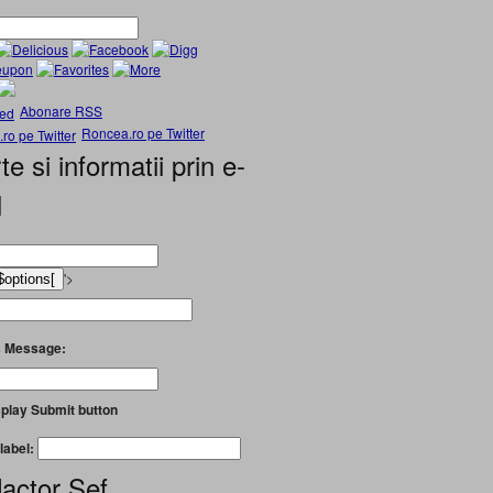
Abonare RSS
Roncea.ro pe Twitter
te si informatii prin e-
l
'>
 Message:
play Submit button
label:
actor Șef