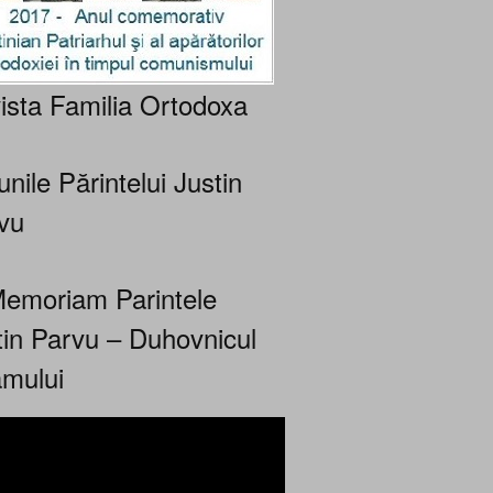
ista Familia Ortodoxa
nile Părintelui Justin
vu
Memoriam Parintele
tin Parvu – Duhovnicul
mului