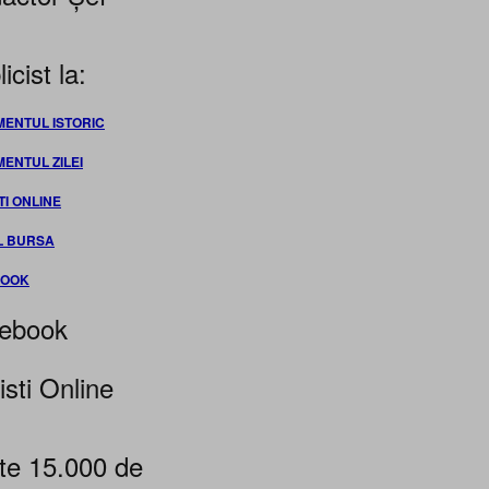
icist la:
MENTUL ISTORIC
MENTUL ZILEI
TI ONLINE
L BURSA
BOOK
ebook
isti Online
te 15.000 de