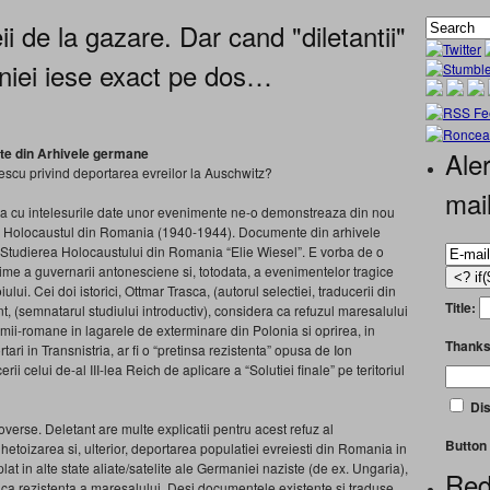
i de la gazare. Dar cand "diletantii"
niei iese exact pe dos…
te din Arhivele germane
Aler
escu privind deportarea evreilor la Auschwitz?
mai
aca cu intelesurile date unor evenimente ne-o demonstreaza din nou
h si Holocaustul din Romania (1940-1944). Documente din arhivele
u Studierea Holocaustului din Romania “Elie Wiesel”. E vorba de o
me a guvernarii antonesciene si, totodata, a evenimentelor tragice
ui. Cei doi istorici, Ottmar Trasca, (autorul selectiei, traducerii din
Title:
t, (semnatarul studiului introductiv), considera ca refuzul maresalului
imii-romane in lagarele de exterminare din Polonia si oprirea, in
Thanks
ari in Transnistria, ar fi o “pretinsa rezistenta” opusa de Ion
ii celui de-al III-lea Reich de aplicare a “Solutiei finale” pe teritoriul
Dis
overse. Deletant are multe explicatii pentru acest refuz al
Button 
ghetoizarea si, ulterior, deportarea populatiei evreiesti din Romania in
at in alte state aliate/satelite ale Germaniei naziste (de ex. Ungaria),
Red
tica rezistenta a maresalului. Desi documentele existente si traduse