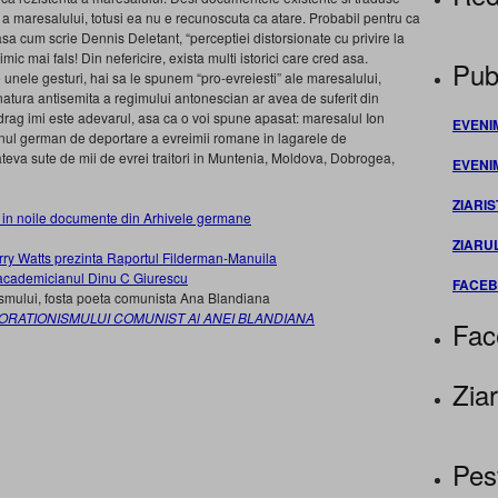
a maresalului, totusi ea nu e recunoscuta ca atare. Probabil pentru ca
a cum scrie Dennis Deletant, “perceptiei distorsionate cu privire la
ic mai fals! Din nefericire, exista multi istorici care cred asa.
Publ
 unele gesturi, hai sa le spunem “pro-evreiesti” ale maresalului,
atura antisemita a regimului antonescian ar avea de suferit din
drag imi este adevarul, asa ca o voi spune apasat: maresalul Ion
EVENI
nul german de deportare a evreimii romane in lagarele de
ateva sute de mii de evrei traitori in Muntenia, Moldova, Dobrogea,
EVENI
ZIARIS
 in noile documente din Arhivele germane
ZIARU
arry Watts prezinta Raportul Filderman-Manuila
u academicianul Dinu C Giurescu
FACE
ismului, fosta poeta comunista Ana Blandiana
LABORATIONISMULUI COMUNIST Al ANEI BLANDIANA
Fac
Ziar
Pes