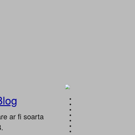
Blog
e ar fi soarta
B.