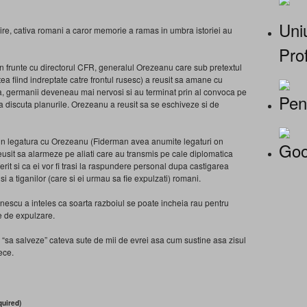
Uniu
rcire, cativa romani a caror memorie a ramas in umbra istoriei au
Prof
n frunte cu directorul CFR, generalul Orezeanu care sub pretextul
ea fiind indreptate catre frontul rusesc) a reusit sa amane cu
ea, germanii deveneau mai nervosi si au terminat prin al convoca pe
Pen
a discuta planurile. Orezeanu a reusit sa se eschiveze si de
at in legatura cu Orezeanu (Fiderman avea anumite legaturi on
Goo
usit sa alarmeze pe aliati care au transmis pe cale diplomatica
rit si ca ei vor fi trasi la raspundere personal dupa castigarea
 si a tiganilor (care si ei urmau sa fie expulzati) romani.
tonescu a inteles ca soarta razboiul se poate incheia rau pentru
e de expulzare.
“sa salveze” cateva sute de mii de evrei asa cum sustine asa zisul
ece.
uired)