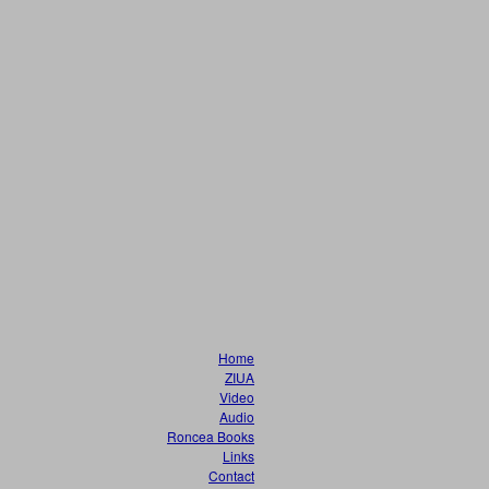
Home
ZIUA
Video
Audio
Roncea Books
Links
Contact