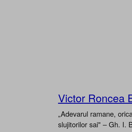
Victor Roncea 
„Adevarul ramane, oricar
slujitorilor sai" – Gh. I. 