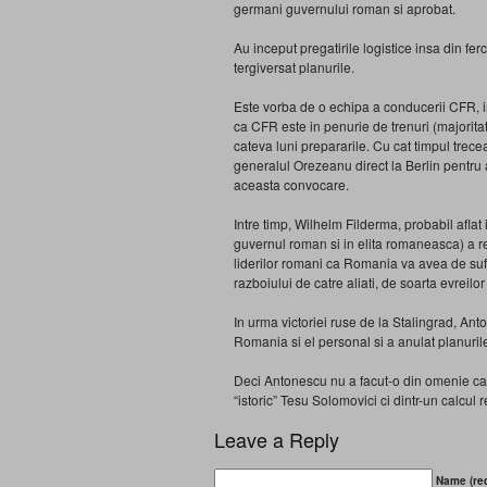
germani guvernului roman si aprobat.
Au inceput pregatirile logistice insa din fe
tergiversat planurile.
Este vorba de o echipa a conducerii CFR, i
ca CFR este in penurie de trenuri (majoritat
cateva luni prepararile. Cu cat timpul trec
generalul Orezeanu direct la Berlin pentru 
aceasta convocare.
Intre timp, Wilhelm Filderma, probabil afl
guvernul roman si in elita romaneasca) a re
liderilor romani ca Romania va avea de sufe
razboiului de catre aliati, de soarta evreilor
In urma victoriei ruse de la Stalingrad, An
Romania si el personal si a anulat planuril
Deci Antonescu nu a facut-o din omenie ca 
“istoric” Tesu Solomovici ci dintr-un calcul r
Leave a Reply
Name (req