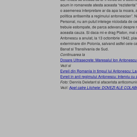
acum in romaneste atesta aceasta “rezistenta” 
o asemenea interpretare ar da apa la moara, as
politica antisemita a regimului antonescian”. Nim
Personal, nu am putut intelege niciodata de ce
trebuie estompate, de parca adevarul despre n
aceasta cauza. Si daca mi-e drag Platon, mai 
Antonescu a anulat, la 13 octombrie 1942, pla
exterminare din Polonia, salvand astfel cele c
Banat si Transilvania de Sud.
Continuarea la
Dosare Ultrasecrete: Maresalul Ion Antonescu
Vezi si
Evreii din Romania in timpul lui Antonescu: L
Evreii in anii regimului Antonescu: Interviu c
Foto:
Dennis Deletant si afacerista anticomun
Vezi:
Apel catre Liichele: DOVEZI ALE CO