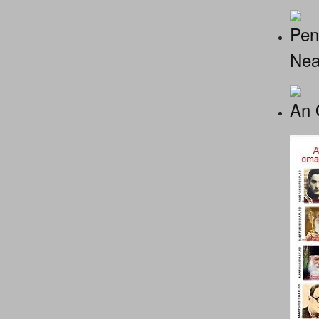
Pen
Nea
An 