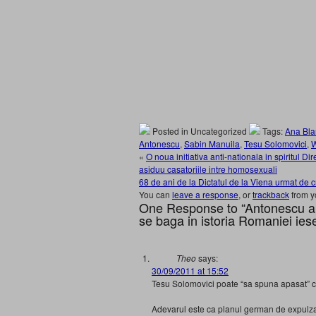
Posted in Uncategorized
Tags:
Ana Bla
Antonescu
,
Sabin Manuila
,
Tesu Solomovici
,
W
«
O noua initiativa anti-nationala in spiritu
asiduu casatoriile intre homosexuali
68 de ani de la Dictatul de la Viena urmat de c
You can
leave a response
, or
trackback
from y
One Response to “Antonescu a sa
se baga in istoria Romaniei ie
Theo
says:
30/09/2011 at 15:52
Tesu Solomovici poate “sa spuna apasat” c
Adevarul este ca planul german de expulzar