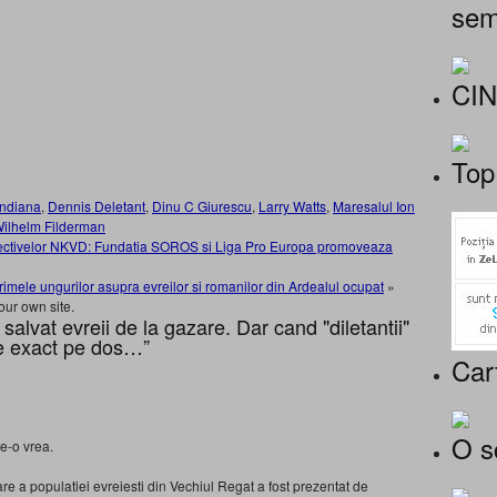
sem
CI
Top
ndiana
,
Dennis Deletant
,
Dinu C Giurescu
,
Larry Watts
,
Maresalul Ion
ilhelm Filderman
l Directivelor NKVD: Fundatia SOROS si Liga Pro Europa promoveaza
rimele ungurilor asupra evreilor si romanilor din Ardealul ocupat
»
our own site.
lvat evreii de la gazare. Dar cand "diletantii"
se exact pe dos…”
Car
O s
e-o vrea.
e a populatiei evreiesti din Vechiul Regat a fost prezentat de