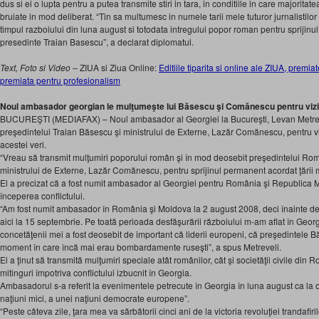
dus si ei o lupta pentru a putea transmite stiri in tara, in conditiile in care majorita
bruiate in mod deliberat. “Tin sa multumesc in numele tarii mele tuturor jurnalistilo
timpul razboiului din luna august si totodata intregului popor roman pentru sprijinu
presedinte Traian Basescu”, a declarat diplomatul.
Text, Foto si Video –
ZIUA si Ziua Online:
Editiile tiparita si online ale ZIUA, pre
premiata pentru profesionalism
Noul ambasador georgian le mulţumeşte lui Băsescu şi Comănescu pentru vizita
BUCUREŞTI (MEDIAFAX) – Noul ambasador al Georgiei la Bucureşti, Levan Metrevel
preşedintelui Traian Băsescu şi ministrului de Externe, Lazăr Comănescu, pentru vizi
acestei veri.
“Vreau să transmit mulţumiri poporului român şi în mod deosebit preşedintelui Rom
ministrului de Externe, Lazăr Comănescu, pentru sprijinul permanent acordat ţării m
El a precizat că a fost numit ambasador al Georgiei pentru România şi Republica M
începerea conflictului.
“Am fost numit ambasador în România şi Moldova la 2 august 2008, deci înainte de
aici la 15 septembrie. Pe toată perioada desfăşurării războiului m-am aflat în Georg
concetăţenii mei a fost deosebit de important că liderii europeni, că preşedintele B
moment în care încă mai erau bombardamente ruseşti”, a spus Metreveli.
El a ţinut să transmită mulţumiri speciale atât românilor, cât şi societăţii civile din 
mitinguri împotriva conflictului izbucnit în Georgia.
Ambasadorul s-a referit la evenimentele petrecute în Georgia în luna august ca la 
naţiuni mici, a unei naţiuni democrate europene”.
“Peste câteva zile, ţara mea va sărbătorii cinci ani de la victoria revoluţiei trandafir