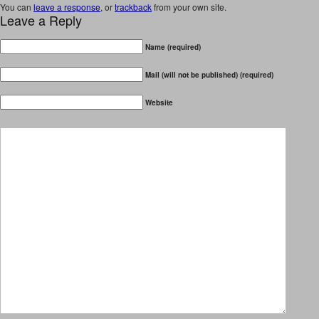
You can
leave a response
, or
trackback
from your own site.
Leave a Reply
Name (required)
Mail (will not be published) (required)
Website