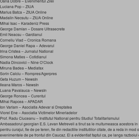
Oana Dobre – Evenimentul Zilei
Luciana Pop – ZIUA
Marius Batca – ZIUA Online
Madalin Necsutu – ZIUA Online
Mihai Isac – Karadeniz Press
George Damian – Dosare Ultrasecrete
Emil Neacsu – Gardianul
Corneliu Vlad – Cronica Romana
George Daniel Rapa – Adevarul
Irina Cristea – Jurnalul National
Simona Maties – Cotidianul
Nadia Dincovici – Nine O’Clock
Miruna Badea – Mediafax
Sorin Calciu – Rompres/Agerpres
Geta Huzum – NewsIn
Ileana Maros – NewsIn
Luana Pavalauca – NewsIn
George Roncea – Curentul
Mihai Rapcea – APADAR
Ion Varlam – Asociatia Adevar si Dreptatea
Viorel Ene – Asociatia Victimelor Mineriadelor
Prof. Radu Ciuceanu – Institutul National pentru Studiul Totalitarismului
Ambasadorul georgian E.S. Levan Metreveli a tinut sa le multumeasca acestora in
pentru curajul, fie de pe teren, fie din redactiile institutiilor citate, de a reda in mod 
evenimentele de pe frontul din Caucaz. El a evidentiat faptul ca, pe langa razboiul c