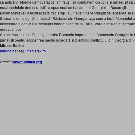
să aplicăm reforme democaratice, am reuşit să combatem corupţia şi am reuşit să 
nouă societate democratică”, a spus noul ambasador al Georgiei la Bucureşti.
Levan Metreveli a făcut aceste declaraţii la un eveniment prilejuit de lansarea, la Bu
itinerante de fotografii intitulată “Războiul din Georgia, aşa cum a fost”. Momentul
aniversare a debutului “revouţiei trandafirilor” de la Tbilisi, care a influenţat apropi
euroatlantice.
Cu aceeaşi ocazie, Fundaţia pentru România împreuna cu Ambasada Georgiei în 
jurnalişti pentru acoperirea media acordată subiectului conflictului din Georgia din 
Miruna Badea
miruna.badea@mediafax.ro
Detalii:
www.fundatia.org