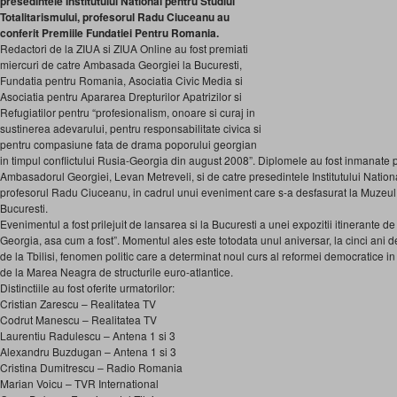
presedintele Institutului National pentru Studiul
Totalitarismului, profesorul Radu Ciuceanu au
conferit Premiile Fundatiei Pentru Romania.
Redactori de la ZIUA si ZIUA Online au fost premiati
miercuri de catre Ambasada Georgiei la Bucuresti,
Fundatia pentru Romania, Asociatia Civic Media si
Asociatia pentru Apararea Drepturilor Apatrizilor si
Refugiatilor pentru “profesionalism, onoare si curaj in
sustinerea adevarului, pentru responsabilitate civica si
pentru compasiune fata de drama poporului georgian
in timpul conflictului Rusia-Georgia din august 2008”. Diplomele au fost inmanate
Ambasadorul Georgiei, Levan Metreveli, si de catre presedintele Institutului Nationa
profesorul Radu Ciuceanu, in cadrul unui eveniment care s-a desfasurat la Muzeul d
Bucuresti.
Evenimentul a fost prilejuit de lansarea si la Bucuresti a unei expozitii itinerante de 
Georgia, asa cum a fost”. Momentul ales este totodata unul aniversar, la cinci ani d
de la Tbilisi, fenomen politic care a determinat noul curs al reformei democratice in 
de la Marea Neagra de structurile euro-atlantice.
Distinctiile au fost oferite urmatorilor:
Cristian Zarescu – Realitatea TV
Codrut Manescu – Realitatea TV
Laurentiu Radulescu – Antena 1 si 3
Alexandru Buzdugan – Antena 1 si 3
Cristina Dumitrescu – Radio Romania
Marian Voicu – TVR International