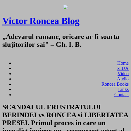
Victor Roncea Blog
„Adevarul ramane, oricare ar fi soarta
slujitorilor sai" – Gh. I. B.
Home
ZIUA
Video
Audio
Roncea Books
Links
Contact
SCANDALUL FRUSTRATULUI
BERINDEI vs RONCEA si LIBERTATEA
PRESEI. Primul proces în care un
jurnalist învinge un „recunoscut agent al