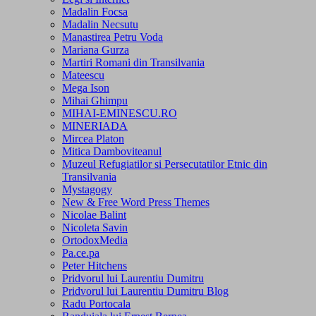
Madalin Focsa
Madalin Necsutu
Manastirea Petru Voda
Mariana Gurza
Martiri Romani din Transilvania
Mateescu
Mega Ison
Mihai Ghimpu
MIHAI-EMINESCU.RO
MINERIADA
Mircea Platon
Mitica Damboviteanul
Muzeul Refugiatilor si Persecutatilor Etnic din
Transilvania
Mystagogy
New & Free Word Press Themes
Nicolae Balint
Nicoleta Savin
OrtodoxMedia
Pa.ce.pa
Peter Hitchens
Pridvorul lui Laurentiu Dumitru
Pridvorul lui Laurentiu Dumitru Blog
Radu Portocala