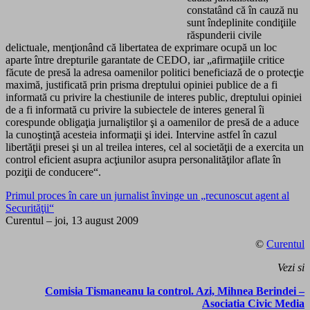
constatând că în cauză nu
sunt îndeplinite condiţiile
răspunderii civile
delictuale, menţionând că libertatea de exprimare ocupă un loc
aparte între drepturile garantate de CEDO, iar „afirmaţiile critice
făcute de presă la adresa oamenilor politici beneficiază de o protecţie
maximă, justificată prin prisma dreptului opiniei publice de a fi
informată cu privire la chestiunile de interes public, dreptului opiniei
de a fi informată cu privire la subiectele de interes general îi
corespunde obligaţia jurnaliştilor şi a oamenilor de presă de a aduce
la cunoştinţă acesteia informaţii şi idei. Intervine astfel în cazul
libertăţii presei şi un al treilea interes, cel al societăţii de a exercita un
control eficient asupra acţiunilor asupra personalităţilor aflate în
poziţii de conducere“.
Primul proces în care un jurnalist învinge un „recunoscut agent al
Securităţii“
Curentul – joi, 13 august 2009
©
Curentul
Vezi si
Comisia Tismaneanu la control. Azi, Mihnea Berindei –
Asociatia Civic Media