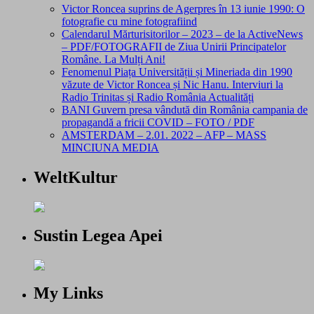
Victor Roncea suprins de Agerpres în 13 iunie 1990: O
fotografie cu mine fotografiind
Calendarul Mărturisitorilor – 2023 – de la ActiveNews
– PDF/FOTOGRAFII de Ziua Unirii Principatelor
Române. La Mulți Ani!
Fenomenul Piața Universității și Mineriada din 1990
văzute de Victor Roncea și Nic Hanu. Interviuri la
Radio Trinitas și Radio România Actualități
BANI Guvern presa vândută din România campania de
propagandă a fricii COVID – FOTO / PDF
AMSTERDAM – 2.01. 2022 – AFP – MASS
MINCIUNA MEDIA
WeltKultur
Sustin Legea Apei
My Links