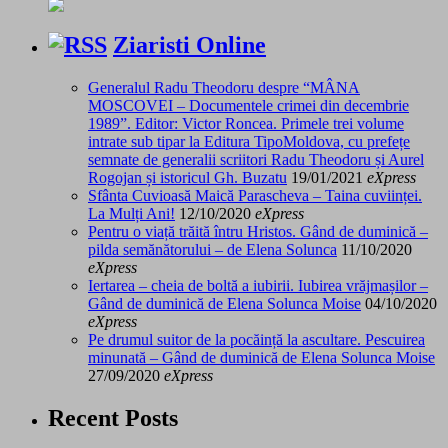
Ziaristi Online
Generalul Radu Theodoru despre “MÂNA
MOSCOVEI – Documentele crimei din decembrie
1989”. Editor: Victor Roncea. Primele trei volume
intrate sub tipar la Editura TipoMoldova, cu prefețe
semnate de generalii scriitori Radu Theodoru și Aurel
Rogojan și istoricul Gh. Buzatu
19/01/2021
eXpress
Sfânta Cuvioasă Maică Parascheva – Taina cuviinței.
La Mulți Ani!
12/10/2020
eXpress
Pentru o viață trăită întru Hristos. Gând de duminică –
pilda semănătorului – de Elena Solunca
11/10/2020
eXpress
Iertarea – cheia de boltă a iubirii. Iubirea vrăjmașilor –
Gând de duminică de Elena Solunca Moise
04/10/2020
eXpress
Pe drumul suitor de la pocăință la ascultare. Pescuirea
minunată – Gând de duminică de Elena Solunca Moise
27/09/2020
eXpress
Recent Posts