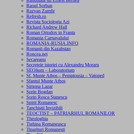
Randuiala lui Ernest Bernea
Raoul Sorban
Razvan Zamfir
Refresh.ro
Revista Sociologia Azi
Richard Andrew Hall
Roman Ortodox in Franta
Romania Carnavalului
ROMANIA-RUSIA.INFO
Romanii din Kazahstan
Roncea.net
Secareanu
Secretele istoriei cu Alexandru Moraru
SEOlium – Laboratorium
Sf. Munte Athos – Pemptousia – Vatoped
Sfantul Munte Athos
Simona Lazar
Sorin Bogdan
Sorin Rosca Stanescu
Spirit Romanesc
Tanchistii Invizibili
TEOCTIST – PATRIARHUL ROMANILOR
Theologhia
Tighina Romaneasca
Tiparituri Romanesti