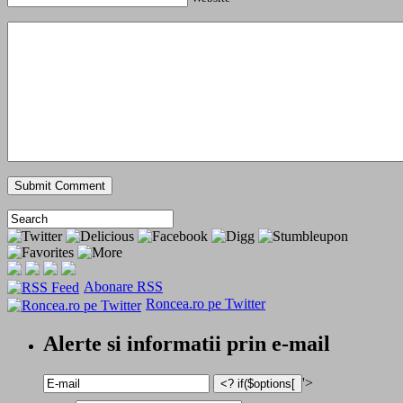
Abonare RSS
Roncea.ro pe Twitter
Alerte si informatii prin e-mail
'>