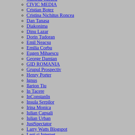
CIVIC MEDIA
Cristian Botez
Cristina Nichitus Roncea
Dan Tanasa
Diakonima
Dinu Lazar
Dorin Tudoran
Emil Neacsu
Emilia Corbu
Eugen Mihaescu
George Damian
GID ROMANIA
Grupul Prospectiv
Henry Porter
Ignus
Ilarion Tiu
In Tacere
InConstanIn
Insula Serpilor
Irina Monica
Iulian Capsali
Iulian Urban
JustSpectator
Larry Watts Blogspot
Legi si Internet