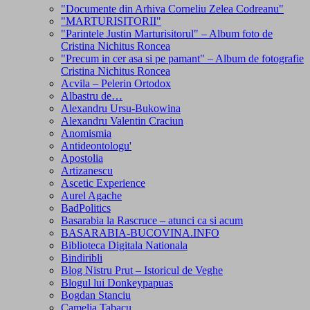
"Documente din Arhiva Corneliu Zelea Codreanu"
"MARTURISITORII"
"Parintele Justin Marturisitorul" – Album foto de
Cristina Nichitus Roncea
"Precum in cer asa si pe pamant" – Album de fotografie
Cristina Nichitus Roncea
Acvila – Pelerin Ortodox
Albastru de…
Alexandru Ursu-Bukowina
Alexandru Valentin Craciun
Anomismia
Antideontologu'
Apostolia
Artizanescu
Ascetic Experience
Aurel Agache
BadPolitics
Basarabia la Rascruce – atunci ca si acum
BASARABIA-BUCOVINA.INFO
Biblioteca Digitala Nationala
Bindiribli
Blog Nistru Prut – Istoricul de Veghe
Blogul lui Donkeypapuas
Bogdan Stanciu
Camelia Tabacu