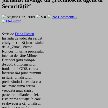
Securităţii“
August 13th, 2009
VR
No Comments »
Scris de
Dana Iliescu
Instanţa de judecată i-a dat
câştig de cauză jurnalistului
de la „Ziua“, Victor
Roncea, în urma procesului
intentat de către Mihnea
Berindei (
foto stanga-
dreapta
), informatorul
fondator al GDS, care a
încercat să-i pună pumnul
în gură jurnalistului,
pretinzându-i acestuia cea
mai mare sumă cerută
vreodată unui ziarist –
peste trei miliarde de lei.
Este prima situaţie în care
se dovedeşte că jurnaliştii
pot lupta cu mafia