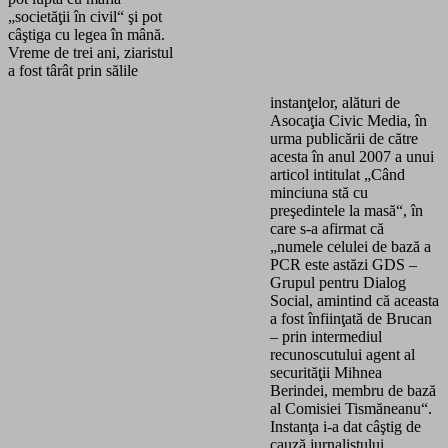
„societăţii în civil“ şi pot
câştiga cu legea în mână.
Vreme de trei ani, ziaristul
a fost târât prin sălile
instanţelor, alături de
Asocaţia Civic Media, în
urma publicării de către
acesta în anul 2007 a unui
articol intitulat „Când
minciuna stă cu
preşedintele la masă“, în
care s-a afirmat că
„numele celulei de bază a
PCR este astăzi GDS –
Grupul pentru Dialog
Social, amintind că aceasta
a fost înfiinţată de Brucan
– prin intermediul
recunoscutului agent al
securităţii Mihnea
Berindei, membru de bază
al Comisiei Tismăneanu“.
Instanţa i-a dat câştig de
cauză jurnalistului,