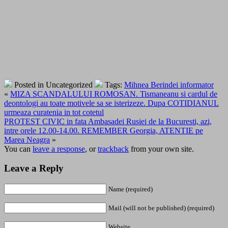
Posted in Uncategorized
Tags:
Mihnea Berindei informator
«
MIZA SCANDALULUI ROMOSAN. Tismaneanu si cardul de
deontologi au toate motivele sa se isterizeze. Dupa COTIDIANUL
urmeaza curatenia in tot cotetul
PROTEST CIVIC in fata Ambasadei Rusiei de la Bucuresti, azi,
intre orele 12.00-14.00. REMEMBER Georgia, ATENTIE pe
Marea Neagra
»
You can
leave a response
, or
trackback
from your own site.
Leave a Reply
Name (required)
Mail (will not be published) (required)
Website