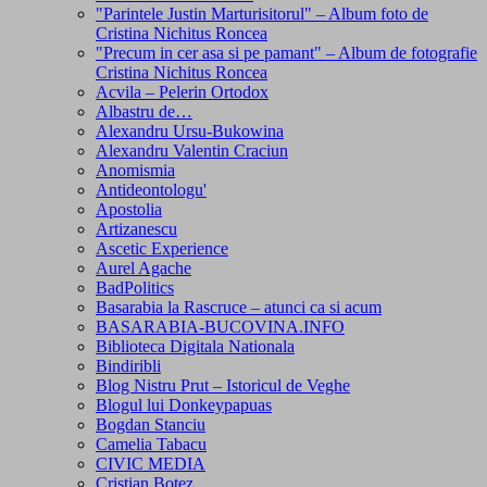
"Parintele Justin Marturisitorul" – Album foto de
Cristina Nichitus Roncea
"Precum in cer asa si pe pamant" – Album de fotografie
Cristina Nichitus Roncea
Acvila – Pelerin Ortodox
Albastru de…
Alexandru Ursu-Bukowina
Alexandru Valentin Craciun
Anomismia
Antideontologu'
Apostolia
Artizanescu
Ascetic Experience
Aurel Agache
BadPolitics
Basarabia la Rascruce – atunci ca si acum
BASARABIA-BUCOVINA.INFO
Biblioteca Digitala Nationala
Bindiribli
Blog Nistru Prut – Istoricul de Veghe
Blogul lui Donkeypapuas
Bogdan Stanciu
Camelia Tabacu
CIVIC MEDIA
Cristian Botez