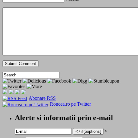
Abonare RSS
Roncea.ro pe Twitter
Alerte si informatii prin e-mail
'>