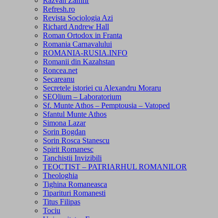
Razvan Zamfir
Refresh.ro
Revista Sociologia Azi
Richard Andrew Hall
Roman Ortodox in Franta
Romania Carnavalului
ROMANIA-RUSIA.INFO
Romanii din Kazahstan
Roncea.net
Secareanu
Secretele istoriei cu Alexandru Moraru
SEOlium – Laboratorium
Sf. Munte Athos – Pemptousia – Vatoped
Sfantul Munte Athos
Simona Lazar
Sorin Bogdan
Sorin Rosca Stanescu
Spirit Romanesc
Tanchistii Invizibili
TEOCTIST – PATRIARHUL ROMANILOR
Theologhia
Tighina Romaneasca
Tiparituri Romanesti
Titus Filipas
Tociu