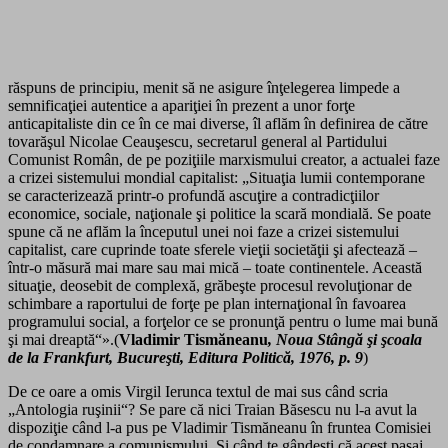
răspuns de principiu, menit să ne asigure înţelegerea limpede a
semnificaţiei autentice a apariţiei în prezent a unor forţe
anticapitaliste din ce în ce mai diverse, îl aflăm în definirea de către
tovarăşul Nicolae Ceauşescu, secretarul general al Partidului
Comunist Român, de pe poziţiile marxismului creator, a actualei faze
a crizei sistemului mondial capitalist: „Situaţia lumii contemporane
se caracterizează printr-o profundă ascuţire a contradicţiilor
economice, sociale, naţionale şi politice la scară mondială. Se poate
spune că ne aflăm la începutul unei noi faze a crizei sistemului
capitalist, care cuprinde toate sferele vieţii societăţii şi afectează –
într-o măsură mai mare sau mai mică – toate continentele. Această
situaţie, deosebit de complexă, grăbeşte procesul revoluţionar de
schimbare a raportului de forţe pe plan internaţional în favoarea
programului social, a forţelor ce se pronunţă pentru o lume mai bună
şi mai dreaptă“».(
Vladimir Tismăneanu
, Noua Stângă şi şcoala
de la Frankfurt, Bucureşti, Editura Politică, 1976, p. 9
)
De ce oare a omis Virgil Ierunca textul de mai sus când scria
„Antologia ruşinii“? Se pare că nici Traian Băsescu nu l-a avut la
dispoziţie când l-a pus pe Vladimir Tismăneanu în fruntea Comisiei
de condamnare a comunismului. Şi când te gândeşti că acest pasaj