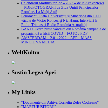
Calendarul Mărturisitorilor – 2023 – de la ActiveNews
– PDF/FOTOGRAFII de Ziua Unirii Principatelor
Române. La Mulți Ani!
Fenomenul Piața Universității și Mineriada din 1990
văzute de Victor Roncea și Nic Hanu. Interviuri la
Radio Trinitas și Radio România Actualități
BANI Guvern presa vândută din România campania de
propagandă a fricii COVID – FOTO / PDF
AMSTERDAM – 2.01. 2022 – AFP – MASS
MINCIUNA MEDIA
WeltKultur
Sustin Legea Apei
My Links
"Documente din Arhiva Corneliu Zelea Codreanu"
"MARTURISITORII"