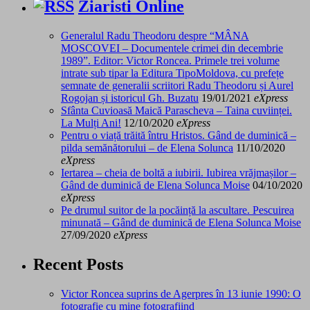
Ziaristi Online
Generalul Radu Theodoru despre “MÂNA
MOSCOVEI – Documentele crimei din decembrie
1989”. Editor: Victor Roncea. Primele trei volume
intrate sub tipar la Editura TipoMoldova, cu prefețe
semnate de generalii scriitori Radu Theodoru și Aurel
Rogojan și istoricul Gh. Buzatu
19/01/2021
eXpress
Sfânta Cuvioasă Maică Parascheva – Taina cuviinței.
La Mulți Ani!
12/10/2020
eXpress
Pentru o viață trăită întru Hristos. Gând de duminică –
pilda semănătorului – de Elena Solunca
11/10/2020
eXpress
Iertarea – cheia de boltă a iubirii. Iubirea vrăjmașilor –
Gând de duminică de Elena Solunca Moise
04/10/2020
eXpress
Pe drumul suitor de la pocăință la ascultare. Pescuirea
minunată – Gând de duminică de Elena Solunca Moise
27/09/2020
eXpress
Recent Posts
Victor Roncea suprins de Agerpres în 13 iunie 1990: O
fotografie cu mine fotografiind