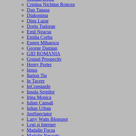
Cristina Nichitus Roncea
Dan Tanasa
Diakonima
Dinu Lazar
Dorin Tudoran
Emil Neacsu
Emilia Corbu
Eugen Mihaescu
George Damian
GID ROMANIA
Grupul Prospectiv
Henry Porter
Ignus
Ilarion Tiu
In Tacere
InConstanIn
Insula Serpilor
Irina Monica
Iulian Capsali
Iulian Urban
JustSpectator
Larry Watts Blogspot
Legi si Internet
Madalin Focsa
Madalin Necsutu