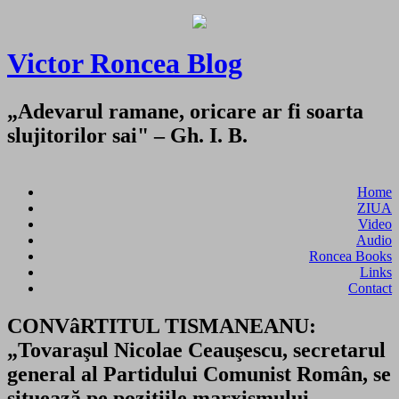
Victor Roncea Blog
„Adevarul ramane, oricare ar fi soarta
slujitorilor sai" – Gh. I. B.
Home
ZIUA
Video
Audio
Roncea Books
Links
Contact
CONVâRTITUL TISMANEANU:
„Tovaraşul Nicolae Ceauşescu, secretarul
general al Partidului Comunist Român, se
situează pe poziţiile marxismului