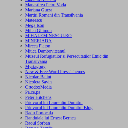
Manastirea Petru Voda
Mariana Gurza
Martiri Romani din Transilvania
Mateescu
Mega Ison
Mihai Ghimpu
MIHAI-EMINESCU.RO
MINERIADA
Mircea Platon
Mitica Damboviteanul
Muzeul Refugiatilor si Persecutatilor Etnic din
Transilvania
Mystagogy
New & Free Word Press Themes
Nicolae Balint
Nicoleta Savin
OrtodoxMedia
Pa.ce.pa
Peter Hitchens
Pridvorul lui Laurentiu Dumitru
Pridvorul lui Laurentiu Dumitru Blog
Radu Portocala
Randuiala lui Ernest Bernea
Raoul Sorban