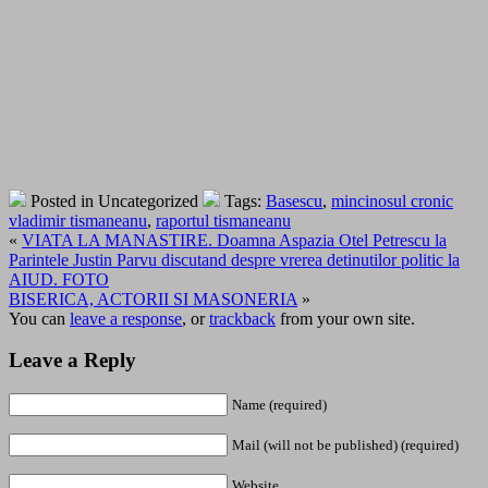
Posted in Uncategorized
Tags:
Basescu
,
mincinosul cronic
vladimir tismaneanu
,
raportul tismaneanu
«
VIATA LA MANASTIRE. Doamna Aspazia Otel Petrescu la
Parintele Justin Parvu discutand despre vrerea detinutilor politic la
AIUD. FOTO
BISERICA, ACTORII SI MASONERIA
»
You can
leave a response
, or
trackback
from your own site.
Leave a Reply
Name (required)
Mail (will not be published) (required)
Website