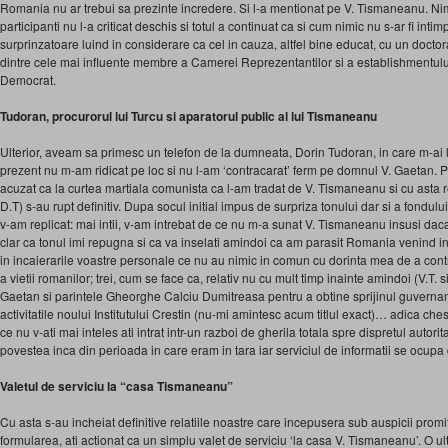
Romania nu ar trebui sa prezinte incredere. Si l-a mentionat pe V. Tismaneanu. Nime
participanti nu l-a criticat deschis si totul a continuat ca si cum nimic nu s-ar fi inti
surprinzatoare luind in considerare ca cel in cauza, altfel bine educat, cu un docto
dintre cele mai influente membre a Camerei Reprezentantilor si a establishmentulu
Democrat.
Tudoran, procurorul lui Turcu si aparatorul public al lui Tismaneanu
Ulterior, aveam sa primesc un telefon de la dumneata, Dorin Tudoran, in care m-ai l
prezent nu m-am ridicat pe loc si nu l-am ‘contracarat’ ferm pe domnul V. Gaetan. P
acuzat ca la curtea martiala comunista ca l-am tradat de V. Tismaneanu si cu asta rel
D.T) s-au rupt definitiv. Dupa socul initial impus de surpriza tonului dar si a fondulu
v-am replicat: mai intii, v-am intrebat de ce nu m-a sunat V. Tismaneanu insusi dac
clar ca tonul imi repugna si ca va inselati amindoi ca am parasit Romania venind in 
in incaierarile voastre personale ce nu au nimic in comun cu dorinta mea de a cont
a vietii romanilor; trei, cum se face ca, relativ nu cu mult timp inainte amindoi (V.T. si
Gaetan si parintele Gheorghe Calciu Dumitreasa pentru a obtine sprijinul guverna
activitatile noului Institutului Crestin (nu-mi amintesc acum titlul exact)… adica che
ce nu v-ati mai inteles ati intrat intr-un razboi de gherila totala spre dispretul auto
povestea inca din perioada in care eram in tara iar serviciul de informatii se ocupa 
Valetul de serviciu la “casa Tismaneanu”
Cu asta s-au incheiat definitive relatiile noastre care incepusera sub auspicii promit
formularea, ati actionat ca un simplu valet de serviciu ‘la casa V. Tismaneanu’. O ul