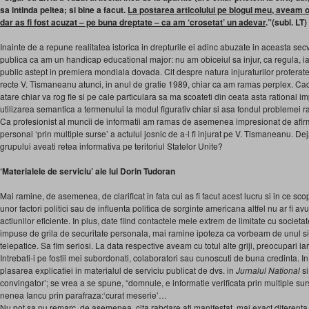
sa intinda peltea; si bine a facut.
La postarea articolului pe blogul meu, aveam o
dar as fi fost acuzat – pe buna dreptate – ca am ‘crosetat’ un adevar
.”(subl. LT)
Inainte de a repune realitatea istorica in drepturile ei adinc abuzate in aceasta se
publica ca am un handicap educational major: nu am obiceiul sa injur, ca regula, i
public astept in premiera mondiala dovada. Cit despre natura injuraturilor proferat
recte V. Tismaneanu atunci, in anul de gratie 1989, chiar ca am ramas perplex. Caci
atare chiar va rog fie si pe cale particulara sa ma scoateti din ceata asta rational 
utilizarea semantica a termenului la modul figurativ chiar si asa fondul problemei r
Ca profesionist al muncii de informatii am ramas de asemenea impresionat de afirma
personal ‘prin multiple surse’ a actului josnic de a-l fi injurat pe V. Tismaneanu. De
grupului aveati retea informativa pe teritoriul Statelor Unite?
‘Materialele de serviciu’ ale lui Dorin Tudoran
Mai ramine, de asemenea, de clarificat in fata cui as fi facut acest lucru si in ce scop.
unor factori politici sau de influenta politica de sorginte americana altfel nu ar fi av
actiunilor eficiente. In plus, date fiind contactele mele extrem de limitate cu socie
impuse de grila de securitate personala, mai ramine ipoteza ca vorbeam de unul s
telepatice. Sa fim seriosi. La data respective aveam cu totul alte griji, preocupari i
Intrebati-i pe fostii mei subordonati, colaboratori sau cunoscuti de buna credinta. In
plasarea explicatiei in materialul de serviciu publicat de dvs. in
Jurnalul National
si
convingator’; se vrea a se spune, “domnule, e informatie verificata prin multiple sur
nenea Iancu prin parafraza:‘curat meserie’…
Nu pot sa nu remarc, de asemenea, cita rabdare ati manifestat, mai exact diferent