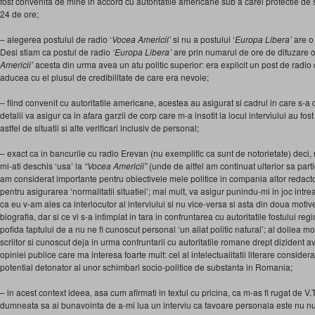
fost convenita de mine in accord cu autoritatile americane sub a carei protectie de
24 de ore;
– alegerea postului de radio ‘
Vocea Americii’
si nu a postului ‘
Europa Libera’
are o 
Desi stiam ca postul de radio
‘Europa Libera’
are prin numarul de ore de difuzare 
Americii’
acesta din urma avea un atu politic superior: era explicit un post de radio 
aducea cu el plusul de credibilitate de care era nevoie;
– fiind convenit cu autoritatile americane, acestea au asigurat si cadrul in care s-a de
detalii va asigur ca in afara garzii de corp care m-a insotit la locul interviului au fos
astfel de situatii si alte verificari inclusiv de personal;
– exact ca in bancurile cu radio Erevan (nu exemplific ca sunt de notorietate) deci,
mi-ati deschis ‘usa’ la
“Vocea Americii”
(unde de altfel am continuat ulterior sa parti
am considerat importante pentru obiectivele mele politice in compania altor redactori)
pentru asigurarea ‘normalitatii situatiei’; mai mult, va asigur punindu-mi in joc intr
ca eu v-am ales ca interlocutor al interviului si nu vice-versa si asta din doua motive
biografia, dar si ce vi s-a intimplat in tara in confruntarea cu autoritatile fostului re
pofida faptului de a nu ne fi cunoscut personal ‘un aliat politic natural’; al doilea moti
scriitor si cunoscut deja in urma confruntarii cu autoritatile romane drept dizident 
opiniei publice care ma interesa foarte mult: cel al intelectualitatii literare considera
potential detonator al unor schimbari socio-politice de substanta in Romania;
– in acest context ideea, asa cum afirmati in textul cu pricina, ca m-as fi rugat de
dumneata sa ai bunavointa de a-mi lua un interviu ca favoare personala este nu nu