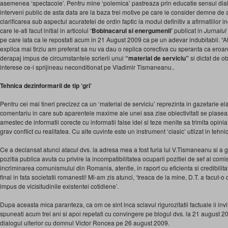
asemenea ‘spectacole’. Pentru mine ‘polemica’ pastreaza prin educatie sensul dial
interveni public de asta data are la baza trei motive pe care le consider demne de a
clarificarea sub aspectul acuratetei de ordin faptic la modul definitiv a afirmatiilor i
care le-ati facut initial in articolul
‘Bobinacarul si energumenii’
publicat in
Jurnalul
pe care iata ca le repostati acum in 21 August 2009 ca pe un adevar indubitabil. “At
explica mai tirziu am preferat sa nu va dau o replica corectiva cu speranta ca eroa
derapaj impus de circumstantele scrierii unui
“material de serviciu”
si dictat de o
interese ce-l sprijineau neconditionat pe Vladimir Tismaneanu..
Tehnica dezinformarii de tip ‘gri’
Pentru cei mai tineri precizez ca un ‘material de serviciu’ reprezinta in gazetarie e
comentariu in care sub aparentele maxime ale unei asa zise obiectivitati se plase
amestec de informatii corecte cu informatii false idei si teze menite sa trimita opinia p
grav conflict cu realitatea. Cu alte cuvinte este un instrument ‘clasic’ utlizat in tehnic
Ce a declansat atunci atacul dvs. la adresa mea a fost furia lui V.Tismaneanu si a g
pozitia publica avuta cu privire la incompatibilitatea ocuparii pozitiei de sef al comi
incriminarea comunismului din Romania, atentie, in raport cu eficienta si credibilita
final in fata societatii romanesti! Mi-am zis atunci, ‘treaca de la mine, D.T. a facut
impus de vicisitudinile existentei cotidiene’.
Dupa aceasta mica paranteza, ca om ce sint inca sclavul rigurozitatii factuale ii invit 
spuneati acum trei ani si apoi repetati cu convingere pe blogul dvs. la 21 august 20
dialogul ulterior cu domnul Victor Roncea pe 26 august 2009.