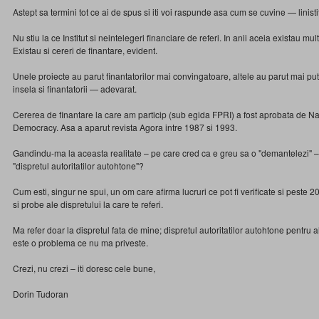
Astept sa termini tot ce ai de spus si iti voi raspunde asa cum se cuvine — linist
Nu stiu la ce Institut si neintelegeri financiare de referi. In anii aceia existau mu
Existau si cereri de finantare, evident.
Unele proiecte au parut finantatorilor mai convingatoare, altele au parut mai pu
insela si finantatorii — adevarat.
Cererea de finantare la care am particip (sub egida FPRI) a fost aprobata de 
Democracy. Asa a aparut revista Agora intre 1987 si 1993.
Gandindu-ma la aceasta realitate – pe care cred ca e greu sa o "demantelezi" – 
"dispretul autoritatilor autohtone"?
Cum esti, singur ne spui, un om care afirma lucruri ce pot fi verificate si peste 
si probe ale dispretului la care te referi.
Ma refer doar la dispretul fata de mine; dispretul autoritatilor autohtone pentru al
este o problema ce nu ma priveste.
Crezi, nu crezi – iti doresc cele bune,
Dorin Tudoran