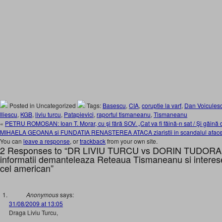
Posted in Uncategorized
Tags:
Basescu
,
CIA
,
coruptie la varf
,
Dan Voicules
Iliescu
,
KGB
,
liviu turcu
,
Patapievici
,
raportul tismaneanu
,
Tismaneanu
«
PETRU ROMOSAN: Ioan T. Morar, cu şi fără SOV. „Cat va fi făină-n sat / Şi găină d
MIHAELA GEOANA si FUNDATIA RENASTEREA ATACA ziaristii in scandalul afacerii
You can
leave a response
, or
trackback
from your own site.
2 Responses to “DR LIVIU TURCU vs DORIN TUDORAN. 
informatii demanteleaza Reteaua Tismaneanu si interesel
cel american”
Anonymous
says:
31/08/2009 at 13:05
Draga Liviu Turcu,