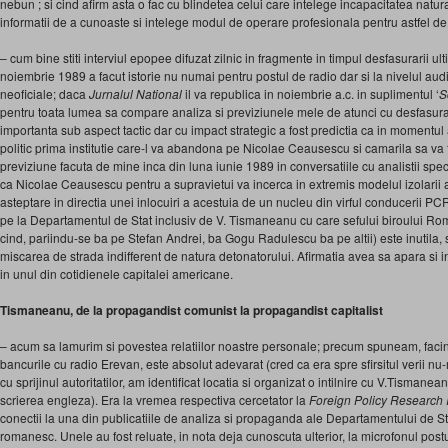
nebun ; si cind afirm asta o fac cu blindetea celui care intelege incapacitatea natur
informatii de a cunoaste si intelege modul de operare profesionala pentru astfel de
– cum bine stiti interviul epopee difuzat zilnic in fragmente in timpul desfasurarii u
noiembrie 1989 a facut istorie nu numai pentru postul de radio dar si la nivelul audi
neoficiale; daca
Jurnalul National
il va republica in noiembrie a.c. in suplimentul ‘
S
pentru toata lumea sa compare analiza si previziunele mele de atunci cu desfasurar
importanta sub aspect tactic dar cu impact strategic a fost predictia ca in momentul a
politic prima institutie care-l va abandona pe Nicolae Ceausescu si camarila sa va
previziune facuta de mine inca din luna iunie 1989 in conversatiile cu analistii spe
ca Nicolae Ceausescu pentru a supravietui va incerca in extremis modelul izolarii a
asteptare in directia unei inlocuiri a acestuia de un nucleu din virful conducerii PC
pe la Departamentul de Stat inclusiv de V. Tismaneanu cu care sefului biroului Ro
cind, pariindu-se ba pe Stefan Andrei, ba Gogu Radulescu ba pe altii) este inutila, s
miscarea de strada indifferent de natura detonatorului. Afirmatia avea sa apara si in
in unul din cotidienele capitalei americane.
Tismaneanu, de la propagandist comunist la propagandist capitalist
– acum sa lamurim si povestea relatiilor noastre personale; precum spuneam, facin
bancurile cu radio Erevan, este absolut adevarat (cred ca era spre sfirsitul verii nu
cu sprijinul autoritatilor, am identificat locatia si organizat o intilnire cu V.Tismane
scrierea engleza). Era la vremea respectiva cercetator la
Foreign Policy Research I
conectii la una din publicatiile de analiza si propaganda ale Departamentului de 
romanesc. Unele au fost reluate, in nota deja cunoscuta ulterior, la microfonul post