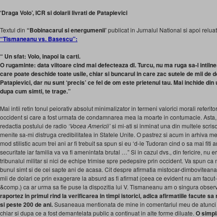
‘Draga Volo’, ICR si dolarii livrati de Patapievici
Textul din
“Bobinacarul si energumenii’
publicat in Jurnalul National si apoi relua
“Tismaneanu vs. Basescu”:
“ Un sfat: Volo, inapoi la carti.
O rugaminte: data viitoare cind mai defecteaza dl. Turcu, nu ma ruga sa-l intilne
care poate deschide toate usile, chiar si buncarul in care zac sutele de mii de dola
Patapievici, dar nu sunt ‘precis’ ce fel de om este prietenul tau. Mai inchide din u
dupa cum simti, te trage.”
Mai intii retin tonul peiorativ absolut minimalizator in termeni valorici morali referi
occident si care a fost urmata de condamnarea mea la moarte in contumacie. Asta, cu 
redactia postului de radio
‘Vocea Americii’
si mi-ati si inminat una din multele scris
menite sa-mi distruga credibilitatea in Statele Unite. O pastrez si acum in arhiva m
mod stilistic acum trei ani ar fi trebuit sa spun si eu ‘d-le Tudoran cind o sa mai fiti a
securitate iar familia va va fi amenintata brutal …” Si in cazul dvs., din fericire, nu
tribunalul militar si nici de echipe trimise spre pedepsire prin occident. Va spun ca n-
bunul simt si de cei sapte ani de acasa. Cit despre afirmatia mistocar-dimboviteana 
mii de dolari ce prin exagerare la absurd as fi afirmat (ceea ce evident nu am facut-o
&comp.) ca ar urma sa fie puse la dispozitia lui V. Tismaneanu am o singura obser
raportez in primul rind la verificarea in timpi istorici, adica afirmatiile facute sa
si peste 200 de ani.
Susaneaua mentionata de mine in comentariul meu de atunci a 
chiar si dupa ce a fost demantelata public a continuat in alte forme diluate.
O simpl