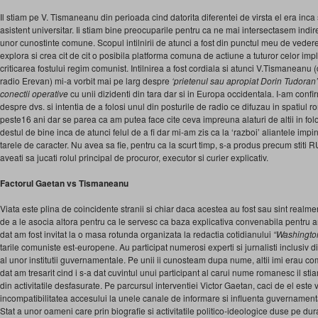
Il stiam pe V. Tismaneanu din perioada cind datorita diferentei de virsta el era inca s
asistent universitar. Ii stiam bine preocuparile pentru ca ne mai intersectasem indire
unor cunostinte comune. Scopul intilnirii de atunci a fost din punctul meu de vedere
explora si crea cit de cit o posibila platforma comuna de actiune a tuturor celor impli
criticarea fostului regim comunist. Intilnirea a fost cordiala si atunci V.Tismanean
radio Erevan) mi-a vorbit mai pe larg despre
‘prietenul sau apropiat Dorin Tudoran’
conectii operative
cu unii dizidenti din tara dar si in Europa occidentala. I-am confi
despre dvs. si intentia de a folosi unul din posturile de radio ce difuzau in spati
peste16 ani dar se parea ca am putea face cite ceva impreuna alaturi de altii in fo
destul de bine inca de atunci felul de a fi dar mi-am zis ca la ‘razboi’ aliantele imp
tarele de caracter. Nu avea sa fie, pentru ca la scurt timp, s-a produs precum stiti 
aveati sa jucati rolul principal de procuror, executor si curier explicativ.
Factorul Gaetan vs Tismaneanu
Viata este plina de coincidente stranii si chiar daca acestea au fost sau sint realme
de a le asocia altora pentru ca le servesc ca baza explicativa convenabila pentru
dat am fost invitat la o masa rotunda organizata la redactia cotidianului
“Washingto
tarile comuniste est-europene. Au participat numerosi experti si jurnalisti inclusiv d
al unor institutii guvernamentale. Pe unii ii cunosteam dupa nume, altii imi erau 
dat am tresarit cind i s-a dat cuvintul unui participant al carui nume romanesc il stiam
din activitatile desfasurate. Pe parcursul interventiei Victor Gaetan, caci de el este 
incompatibilitatea accesului la unele canale de informare si influenta guvername
Stat a unor oameni care prin biografie si activitatile politico-ideologice duse pe dura