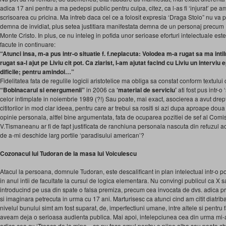
adica 17 ani pentru a ma pedepsi public pentru culpa, citez, ca l-as fi ‘injurat’ pe am
scrisoarea cu pricina. Ma intreb daca cel ce a folosit expresia ‘Draga Stolo” nu va
demna de invidiat, plus setea justitiara manifestata demna de un personaj precu
Monte Cristo. In plus, ce nu inteleg in pofida unor serioase eforturi intelectuale est
facute in continuare:
“Atunci insa, m-a pus intr-o situatie f. f.neplacuta: Volodea m-a rugat sa ma inti
rugat sa-l ajut pe Liviu cit pot. Ca ziarist, l-am ajutat facind cu Liviu un interviu
dificile; pentru amindoi…”
Fidelitatea fata de regulile logicii aristotelice ma obliga sa constat conform textului 
“Bobinacarul si energumenii”
in 2006 ca
‘material de serviciu’
ati fost pus intr-o 
celor intimplate in noiembrie 1989 (?!) Sau poate, mai exact, asocierea a avut drep
cititorilor in mod clar ideea, pentru care ar trebui sa rositi si azi dupa aproape doua
opinie personala, altfel bine argumentata, fata de ocuparea pozitiei de sef al Comis
V.Tismaneanu ar fi de fapt justificata de ranchiuna personala nascuta din refuzul ace
de a-mi deschide larg portile ‘paradisului american’?
Cozonacul lui Tudoran de la masa lui Voiculescu
Atacul la persoana, domnule Tudoran, este descalificant in plan intelectual intr-o p
in anul intii de facultate la cursul de logica elementara. Nu convingi publicul ca X 
introducind pe usa din spate o falsa premiza, precum cea invocata de dvs. adica prin
si imaginara petrecuta in urma cu 17 ani. Marturisesc ca atunci cind am citit diatriba 
nivelul bunului simt am fost suparat, de, imperfectiuni umane, intre altele si pentru 
aveam deja o serioasa audienta publica. Mai apoi, intelepciunea cea din urma mi
adica cea cu ‘Treaca de la mine…ce nu face omul pentru o piine alba sau poate ch