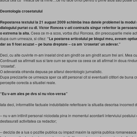
Deontologia crosetatului
Repostarea textului la 21 august 2009 schimba insa datele problemei la modul s
dialogului purtat cu dl. Victor Roncea v-ati contrazis singur referitor la persoan
o extrema la alta.
Ceea ce m-a scos, vorba dlui Roncea, din preocuparile mele actua
dupa cum urmeaza, si citez:
“La postarea articolului pe blogul meu, aveam optiu
dar as fi fost acuzat – pe buna dreptate – ca am ‘crosetat’ un adevar.”
Deci, cu alte cuvinte m-am inselat cind am gindit ce am gindit acum trei ani. Mea cu
Continuati sa afirmati sus si tare cum se spune ca ceea ce ati afirmat in doua rindur
‘crosetat’.
O adevarata ofranda depusa pe altarul deontologic jurnalistic.
Dupa precizarile ce urmeaza sper ca atit personal cit si eventualii cititori de buna cr
perceptie corecta a situatiei reale.
“Eu v-am ales pe dvs si nu vice-versa”
Iata deci, informatiile factuale indubitabile referitoare la situatia descrisa incorrect 
– nu v-am intilnit personal niciodata pina in momentul acordarii interviului postului
desfasurati activitatea ca redactor;
– decizia de a lua o pozitie publica cu impact maxim la opinia publica romaneasca dar