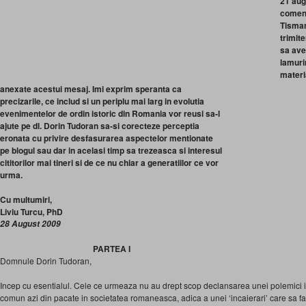
21 aug
coment
Tisman
trimit
sa ave
lamuri
materi
anexate acestui mesaj. Imi exprim speranta ca
precizarile, ce includ si un periplu mai larg in evolutia
evenimentelor de ordin istoric din Romania vor reusi sa-l
ajute pe dl. Dorin Tudoran sa-si corecteze perceptia
eronata cu privire desfasurarea aspectelor mentionate
pe blogul sau dar in acelasi timp sa trezeasca si interesul
cititorilor mai tineri si de ce nu chiar a generatiilor ce vor
urma.
Cu multumiri,
Liviu Turcu, PhD
28 August 2009
PARTEA I
Domnule Dorin Tudoran,
Incep cu esentialul. Cele ce urmeaza nu au drept scop declansarea unei polemici 
comun azi din pacate in societatea romaneasca, adica a unei ‘incaierari’ care sa fa