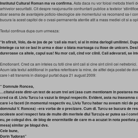
Institutul Cultural Roman ma va confirma.
Asta daca nu vor folosi metoda trierii d
arhivelor securitatii. Cit despre neajunsurile confruntarii publice a textelor ‘stiintific
doar seama de avantajele poticio-ideologice ale momentului va recomand sa-l consu
bucura la acest capitol de o cvasi-permanenta atentie atit a mass mediei cit si a op
Textul continua dupa cum urmeaza:
“In sfirsit, Volo, da-te jos de pe ‘caii aia mari; si ai in mina darlogii umilintei. D
intelege ca tot ce lasi in urma e doar o biata martoaga cu ifose de unicorn. Desi
dureroase ca altele, capul sus! Nu mor caii, cind vor ciinii. Caii adevarati, se in
Emotionant. Cred ca am inteles cu totii cine sint caii si cine sint ciinii cei netrebnici.
Acum iata textul additional in partea referitoare la mine, de altfel deja postat de 
care l-ati transmis in dialogul purtat dupa 21 august 2009:
“ Domnule Roncea,
…citatul este dintr-un text de acum trei ani (asa cum mentionam in postarea mea
cred ca dl. Liviu Turcu l-a vazut la timpul respectiv. Evident, asta nu inseamna 
care i-o faceti (in momentul respectiv eu, Liviu Turcu habar nu aveam nici de pos
domnului V. Roncea) –era vorba de o precizare. Cum dl. Turcu se bucura de res
ocoleste acel respect fata de multe din meritele dlui Turcu)s-ar putea sa-l convi
eu, pe colegul dvs. de blog de enormitatile de care m-a acuzat in nota postfata
mesaj similar pe blogul dvs.
Cele bune,
Dorin Tudoran”