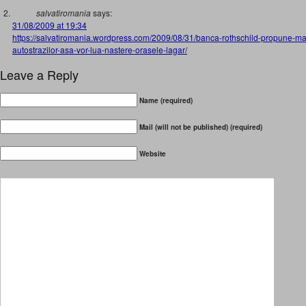
salvatiromania
says:
31/08/2009 at 19:34
https://salvatiromania.wordpress.com/2009/08/31/banca-rothschild-propune-marii
autostrazilor-asa-vor-lua-nastere-orasele-lagar/
Leave a Reply
Name (required)
Mail (will not be published) (required)
Website