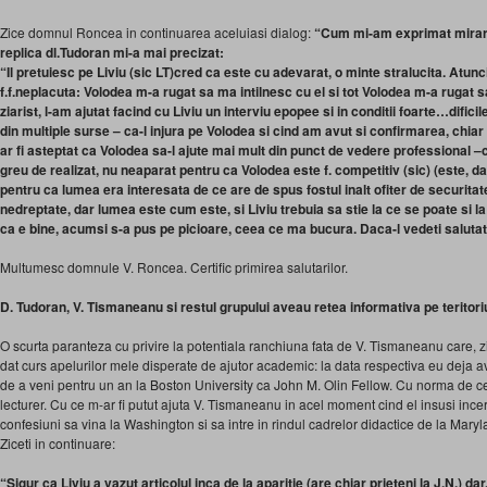
Zice domnul Roncea in continuarea aceluiasi dialog:
“Cum mi-am exprimat mirarea
replica dl.Tudoran mi-a mai precizat:
“Il pretuiesc pe Liviu (sic LT)cred ca este cu adevarat, o minte stralucita. Atunci
f.f.neplacuta: Volodea m-a rugat sa ma intilnesc cu el si tot Volodea m-a rugat sa-
ziarist, l-am ajutat facind cu Liviu un interviu epopee si in conditii foarte…difici
din multiple surse – ca-l injura pe Volodea si cind am avut si confirmarea, chiar
ar fi asteptat ca Volodea sa-l ajute mai mult din punct de vedere professional –c
greu de realizat, nu neaparat pentru ca Volodea este f. competitiv (sic) (este, da
pentru ca lumea era interesata de ce are de spus fostul inalt ofiter de securitat
nedreptate, dar lumea este cum este, si Liviu trebuia sa stie la ce se poate si l
ca e bine, acumsi s-a pus pe picioare, ceea ce ma bucura. Daca-l vedeti salutati
Multumesc domnule V. Roncea. Certific primirea salutarilor.
D. Tudoran, V. Tismaneanu si restul grupului aveau retea informativa pe teritori
O scurta paranteza cu privire la potentiala ranchiuna fata de V. Tismaneanu care, 
dat curs apelurilor mele disperate de ajutor academic: la data respectiva eu deja 
de a veni pentru un an la Boston University ca John M. Olin Fellow. Cu norma de ce
lecturer. Cu ce m-ar fi putut ajuta V. Tismaneanu in acel moment cind el insusi ince
confesiuni sa vina la Washington si sa intre in rindul cadrelor didactice de la Mary
Ziceti in continuare:
“Sigur ca Liviu a vazut articolul inca de la aparitie (are chiar prieteni la J.N.) dar