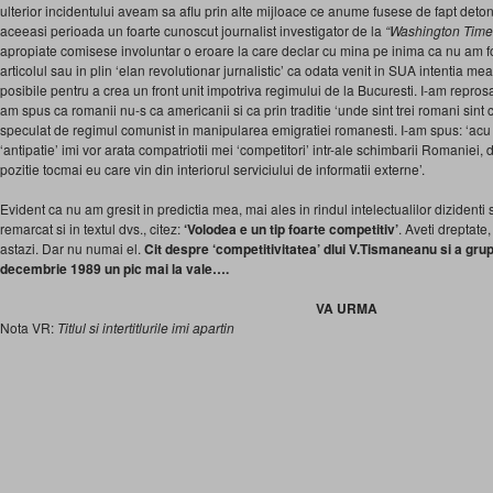
ulterior incidentului aveam sa aflu prin alte mijloace ce anume fusese de fapt detonato
aceeasi perioada un foarte cunoscut journalist investigator de la
“Washington Time
apropiate comisese involuntar o eroare la care declar cu mina pe inima ca nu am f
articolul sau in plin ‘elan revolutionar jurnalistic’ ca odata venit in SUA intentia me
posibile pentru a crea un front unit impotriva regimului de la Bucuresti. I-am repros
am spus ca romanii nu-s ca americanii si ca prin traditie ‘unde sint trei romani sint cin
speculat de regimul comunist in manipularea emigratiei romanesti. I-am spus: ‘acu s
‘antipatie’ imi vor arata compatriotii mei ‘competitori’ intr-ale schimbarii Romaniei,
pozitie tocmai eu care vin din interiorul serviciului de informatii externe’.
Evident ca nu am gresit in predictia mea, mai ales in rindul intelectualilor dizidenti
remarcat si in textul dvs., citez:
‘Volodea e un tip foarte competitiv’
. Aveti dreptate
astazi. Dar nu numai el.
Cit despre ‘competitivitatea’ dlui V.Tismaneanu si a gru
decembrie 1989 un pic mai la vale….
VA URMA
Nota VR:
Titlul si intertitlurile imi apartin