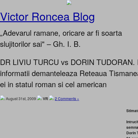
Victor Roncea Blog
„Adevarul ramane, oricare ar fi soarta
slujitorilor sai" – Gh. I. B.
DR LIVIU TURCU vs DORIN TUDORAN. Fos
informatii demanteleaza Reteaua Tismanea
ei in statul roman si cel american
August 31st, 2009
VR
2 Comments »
Stimat
Intruc
semnal
Dorin 