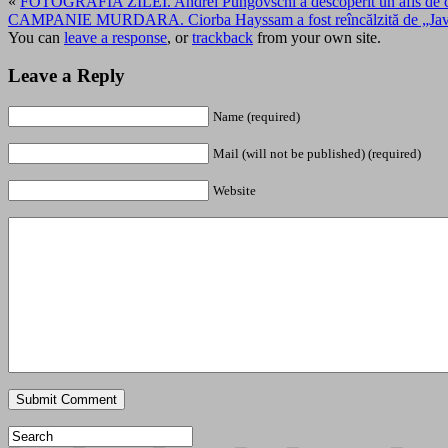
«
FOTOGRAFIA ZILEI. Andrei Pungovschi a descoperit un afis de ca
CAMPANIE MURDARA. Ciorba Hayssam a fost reîncălzită de „Jav
You can
leave a response
, or
trackback
from your own site.
Leave a Reply
Name (required)
Mail (will not be published) (required)
Website