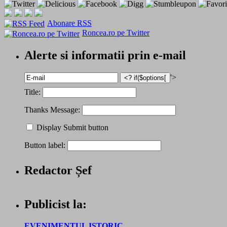
Abonare RSS
Roncea.ro pe Twitter
Alerte si informatii prin e-mail
'>
Title:
Thanks Message:
Display Submit button
Button label:
Redactor Șef
Publicist la:
EVENIMENTUL ISTORIC