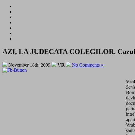
AZI, LA JUDECATA COLEGILOR. Cazul şantaj
November 18th, 2009
VR
No Comments »
Vrab
Scri
Bomb
devi
docu
part
într
apar
Vrab
şanta