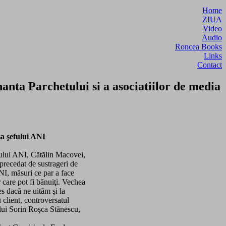
Home
ZIUA
Video
Audio
Roncea Books
Links
Contact
ta Parchetului si a asociatiilor de media
sa şefului ANI
fului ANI, Cătălin Macovei,
 precedat de sustrageri de
NI, măsuri ce par a face
 care pot fi bănuiţi. Vechea
es dacă ne uităm şi la
 client, controversatul
 lui Sorin Roşca Stănescu,