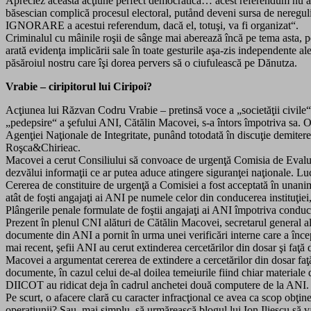
Apreciez această acţiune perfect democratică… acest referendum nu are
băsescian complică procesul electoral, putånd deveni sursa de nereguli ş
IGNORARE a acestui referendum, dacă el, totuşi, va fi organizat“.
Criminalul cu mâinile roşii de sânge mai aberează încă pe tema asta, pe 
arată evidenţa implicării sale în toate gesturile aşa-zis independente 
păsăroiul nostru care îşi dorea pervers să o ciufulească pe Dănutza.
Vrabie – ciripitorul lui Ciripoi?
Acţiunea lui Răzvan Codru Vrabie – pretinsă voce a „societăţii civile“
„pedepsire“ a şefului ANI, Cătălin Macovei, s-a întors împotriva sa. O
Agenţiei Naţionale de Integritate, punând totodată în discuţie demitere
Roşca&Chirieac.
Macovei a cerut Consiliului să convoace de urgenţă Comisia de Evaluare 
dezvălui informaţii ce ar putea aduce atingere siguranţei naţionale. Lu
Cererea de constituire de urgenţă a Comisiei a fost acceptată în unanim
atât de foşti angajaţi ai ANI pe numele celor din conducerea instituţiei, 
Plângerile penale formulate de foştii angajaţi ai ANI împotriva conducer
Prezent în plenul CNI alături de Cătălin Macovei, secretarul general al
documente din ANI a pornit în urma unei verificări interne care a încep
mai recent, şefii ANI au cerut extinderea cercetărilor din dosar şi fa
Macovei a argumentat cererea de extindere a cercetărilor din dosar faţă
documente, în cazul celui de-al doilea temeiurile fiind chiar material
DIICOT au ridicat deja în cadrul anchetei două computere de la ANI.
Pe scurt, o afacere clară cu caracter infracţional ce avea ca scop obţiner
operaţiunii? Sau, mai simplu, să urmărească blogul lui Ion Iliescu să 