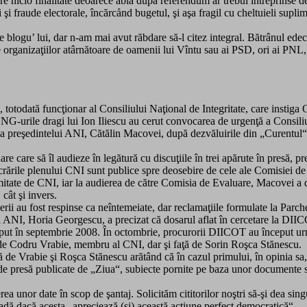
 nicio finalitate deoarece abia după referendum ar trebui întreprinse d
i fraude electorale, încărcånd bugetul, şi aşa fragil cu cheltuieli supli
blogu’ lui, dar n-am mai avut răbdare să-l citez integral. Bătrânul edecar
ale organizaţiilor atârnătoare de oamenii lui Vîntu sau ai PSD, ori ai PN
, totodată funcţionar al Consiliului Naţional de Integritate, care instig
NG-urile dragi lui Ion Iliescu au cerut convocarea de urgenţă a Consiliul
a preşedintelui ANI, Cătălin Macovei, după dezvăluirile din „Curentul“ pr
care să îl audieze în legătură cu discuţiile în trei apărute în presă, pre
crările plenului CNI sunt publice spre deosebire de cele ale Comisiei de
itate de CNI, iar la audierea de către Comisia de Evaluare, Macovei a da
cât şi invers.
ii au fost respinse ca neîntemeiate, dar reclamaţiile formulate la Parche
 ANI, Horia Georgescu, a precizat că dosarul aflat în cercetare la DIICO
ut în septembrie 2008. În octombrie, procurorii DIICOT au început urmărir
ţă de Codru Vrabie, membru al CNI, dar şi faţă de Sorin Roşca Stănescu.
 de Vrabie şi Roşca Stănescu arătând că în cazul primului, în opinia sa, e
e de presă publicate de „Ziua“, subiecte pornite pe baza unor documente 
ea unor date în scop de şantaj. Solicităm cititorilor noştri să-şi dea sing
vadă dacă acesta „apreciează (şi) această acţiune perfect democratică“…