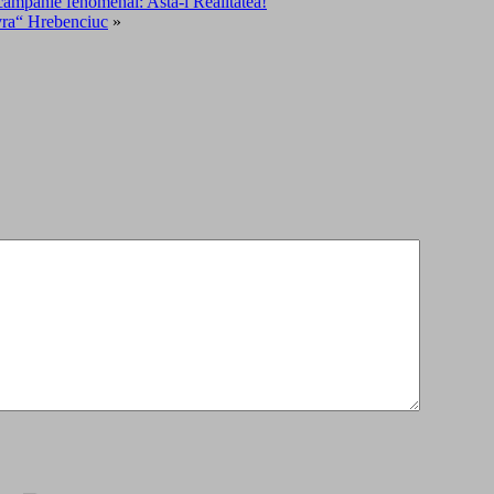
mpanie fenomenal: Asta-i Realitatea!
ra“ Hrebenciuc
»