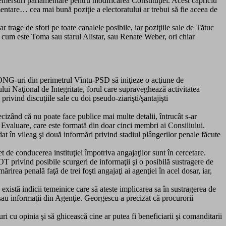
emersuri parlamentare pentru modificarea Constituţiei. Acest capriciu
mentare… cea mai bună poziţie a electoratului ar trebui să fie aceea de
 trage de sfori pe toate canalele posibile, iar poziţiile sale de Tătuc
L, cum este Toma sau starul Alistar, sau Renate Weber, ori chiar
a ONG-uri din perimetrul Vîntu-PSD să iniţieze o acţiune de
ui Naţional de Integritate, forul care supraveghează activitatea
ivind discuţiile sale cu doi pseudo-ziarişti/şantajişti
cizând că nu poate face publice mai multe detalii, întrucât s-ar
 Evaluare, care este formată din doar cinci membri ai Consiliului.
t în vileag şi două informări privind stadiul plângerilor penale făcute
t de conducerea instituţiei împotriva angajaţilor sunt în cercetare.
T privind posibile scurgeri de informaţii şi o posibilă sustragere de
ea penală faţă de trei foşti angajaţi ai agenţiei în acel dosar, iar,
xistă indicii temeinice care să ateste implicarea sa în sustragerea de
sau informaţii din Agenţie. Georgescu a precizat că procurorii
uri cu opinia şi să ghicească cine ar putea fi beneficiarii şi comanditarii