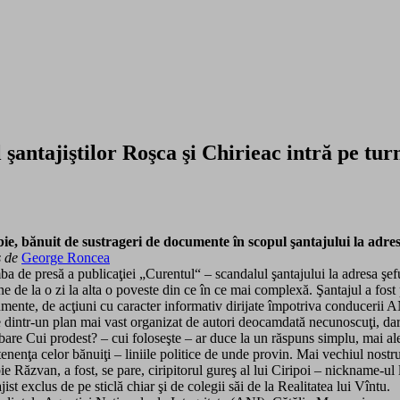
iştilor Roşca şi Chirieac intră pe turnan
ie, bănuit de sustrageri de documente în scopul şantajului la adre
s de
George Roncea
a de presă a publicaţiei „Curentul“ – scandalul şantajului la adresa şe
ne de la o zi la alta o poveste din ce în ce mai complexă. Şantajul a fost
mente, de acţiuni cu caracter informativ dirijate împotriva conducerii A
e dintr-un plan mai vast organizat de autori deocamdată necunoscuţi, dar
ebare Cui prodest? – cui foloseşte – ar duce la un răspuns simplu, mai al
tenenţa celor bănuiţi – liniile politice de unde provin. Mai vechiul nostru
ie Răzvan, a fost, se pare, ciripitorul gureş al lui Ciripoi – nickname-ul
jist exclus de pe sticlă chiar şi de colegii săi de la Realitatea lui Vîntu.