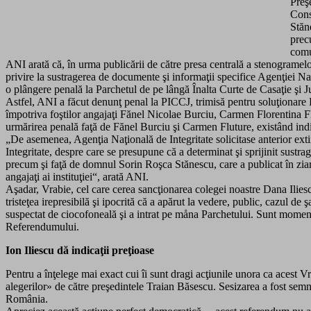
Preş
Consi
Stăn
precu
comu
ANI arată că, în urma publicării de către presa centrală a stenogramelor
privire la sustragerea de documente şi informaţii specifice Agenţiei Naţ
o plângere penală la Parchetul de pe lângă Înalta Curte de Casaţie şi Jus
Astfel, ANI a făcut denunţ penal la PICCJ, trimisă pentru soluţionare 
împotriva foştilor angajaţi Fănel Nicolae Burciu, Carmen Florentina
urmărirea penală faţă de Fănel Burciu şi Carmen Fluture, existând indici
„De asemenea, Agenţia Naţională de Integritate solicitase anterior e
Integritate, despre care se presupune că a determinat şi sprijinit sustrag
precum şi faţă de domnul Sorin Roşca Stănescu, care a publicat în ziaru
angajaţi ai instituţiei“, arată ANI.
Aşadar, Vrabie, cel care cerea sancţionarea colegei noastre Dana Iliesc
tristeţea irepresibilă şi ipocrită că a apărut la vedere, public, cazul
suspectat de ciocofoneală şi a intrat pe måna Parchetului. Sunt momen
Referendumului.
Ion Iliescu dă indicaţii preţioase
Pentru a înţelege mai exact cui îi sunt dragi acţiunile unora ca acest 
alegerilor» de către preşedintele Traian Băsescu. Sesizarea a fost se
România.