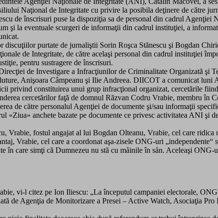
edintele Agenţiei Naţionale de Integritate (ANI), Cătălin Macovei, a se
liului Naţional de Integritate cu privire la posibila deţinere de către ju
escu de înscrisuri puse la dispoziţia sa de personal din cadrul Agenţiei N
m şi la eventuale scurgeri de informaţii din cadrul instituţiei, a informa
nicat.
 discuţiilor purtate de jurnaliştii Sorin Roşca Stănescu şi Bogdan Chirie
ionale de Integritate, de către acelaşi personal din cadrul instituţiei îm
tiţie, pentru sustragere de înscrisuri.
Direcţiei de Investigare a Infracţiunilor de Criminalitate Organizată şi
 Fluture, Anişoara Câmpeanu şi Ilie Andreea. DIICOT a comunicat luni 
i privind constituirea unui grup infracţional organizat, cercetările fiind
xtinderea cercetărilor faţă de domnul Răzvan Codru Vrabie, membru în Co
erea de către personalul Agenţiei de documente şi/sau informaţii specifice 
l «Ziua» anchete bazate pe documente ce privesc activitatea ANI şi despr
u, Vrabie, fostul angajat al lui Bogdan Olteanu, Vrabie, cel care ridica 
 de şantaj, Vrabie, cel care a coordonat aşa-zisele ONG-uri „independente
te în care simţi că Dumnezeu nu stă cu måinile în sån. Aceleaşi ONG-uri
Vrabie, vi-l citez pe Ion Iliescu: „La începutul campaniei electorale, ON
mnată de Agenţia de Monitorizare a Presei – Active Watch, Asociaţia Pro