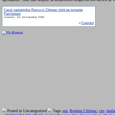
Cazul şantajiştilor Roşca şi Chirieac intră pe turnanta
Parchetului
Curentul – Joi, 19 noiembrie 2009
Curentul
©
Posted in Uncategorized
Tags:
ani
,
Bogdan Chirieac
,
crp
,
mafia