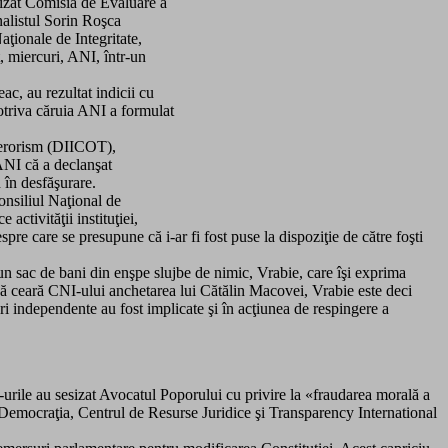
sizat Comisia de Evaluare a
rnalistul Sorin Roşca
aţionale de Integritate,
t, miercuri, ANI, într-un
ac, au rezultat indicii cu
potriva căruia ANI a formulat
 Terorism (DIICOT),
ANI că a declanşat
 în desfăşurare.
nsiliul Naţional de
activităţii instituţiei,
e care se presupune că i-ar fi fost puse la dispoziţie de către foşti
un sac de bani din enşpe slujbe de nimic, Vrabie, care îşi exprima
“ să ceară CNI-ului anchetarea lui Cătălin Macovei, Vrabie este deci
 independente au fost implicate şi în acţiunea de respingere a
G-urile au sesizat Avocatul Poporului cu privire la «fraudarea morală a
 Democraţia, Centrul de Resurse Juridice şi Transparency International