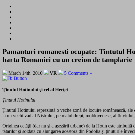
Pamanturi romanesti ocupate: Tintutul Hoti
harta Romaniei cu un creion de tamplarie
March 14th, 2010
VR
5 Comments »
Ţinutul Hotinului şi cel al Herţei
Ţinutul Hotinului
Ţinutul Hotinului reprezintã o veche zonã de locuire româneascã, ale cã
la un vechi vad al Nistrului, pe malul drept, moldovenesc, al fluviului,
Originea cetăţii (dar nu şi a aşezării urbane) de la Hotin este atribui
tătarilor şi soldată cu alungarea acestora din Podolia şi ţinuturile înv