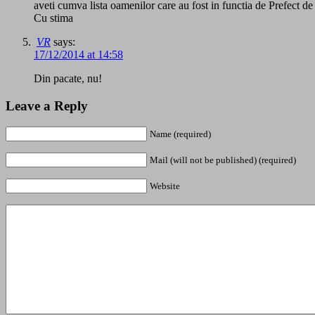
aveti cumva lista oamenilor care au fost in functia de Prefect d
Cu stima
VR
says:
17/12/2014 at 14:58
Din pacate, nu!
Leave a Reply
Name (required)
Mail (will not be published) (required)
Website