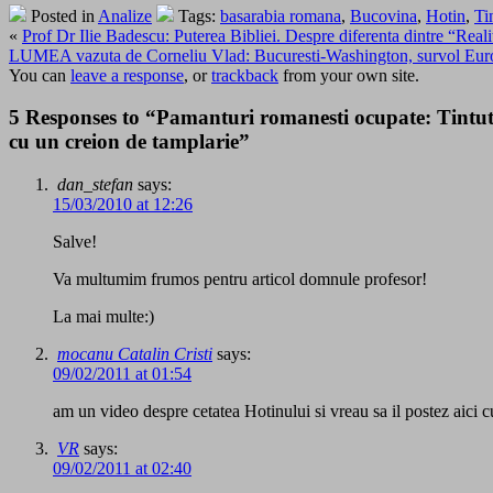
Posted in
Analize
Tags:
basarabia romana
,
Bucovina
,
Hotin
,
Ti
«
Prof Dr Ilie Badescu: Puterea Bibliei. Despre diferenta dintre “Reali
LUMEA vazuta de Corneliu Vlad: Bucuresti-Washington, survol Eur
You can
leave a response
, or
trackback
from your own site.
5 Responses to “Pamanturi romanesti ocupate: Tintutul
cu un creion de tamplarie”
dan_stefan
says:
15/03/2010 at 12:26
Salve!
Va multumim frumos pentru articol domnule profesor!
La mai multe:)
mocanu Catalin Cristi
says:
09/02/2011 at 01:54
am un video despre cetatea Hotinului si vreau sa il postez aici 
VR
says:
09/02/2011 at 02:40