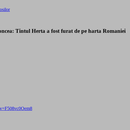
osilor
oncea: Tintul Herta a fost furat de pe harta Romaniei
h?v=F508vc0Oem8