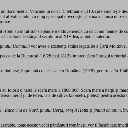
r-un document al Vaticanului datat 15 februarie 1310, care aminteşte desp
nt al Vaticanului cu rang episcopal dovedeşte că zona a cunoscut o viaţă 
todoxe.
l Hotin au intrat sub stăpânire moldovenească cu cinci ani înainte de con
usă alcătuită la sfârşitul secolului al XIV-lea, amintitã anterior.
ţinutul Hotinului
vor avea o existenţă strâns legată de a Ţării Moldovei,
 pacea de la Bucureşti (16/28 mai 1812), împreună cu întregul teritoriul d
, unindu-se, împreună cu aceasta, cu România (1918), pentru ca în 1940
 au folosit o hartă la scară mare 1:1800.000. Scara mare a hărţii şi marc
derea unei fâşii de teren, lată de câţiva kilometri, pretext pentru aceştia
S.,
Bucovina de Nord,
ţinutul Herţa,
oraşul Hotin
şi
ţinutul omonim
, î
arabie, toate aceste vechi pământuri româneşti vor fi înstrăinate imedi