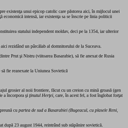
re existenţa unui epicop catolic care păstorea aici, în mijlocul unei
economică intensă, iar existenţa sa se înscrie pe linia politicii
stituirea statului independent moldav, deci pe la 1354, iar ulterior
 aici rezidând un pârcălab al domnitorului de la Suceava.
intre Prut şi Nistru (viitoarea Basarabie), să fie anexat de Rusia
 să fie reanexate la Uniunea Sovietică
ajul grosier al noii frontiere, făcut cu un creion cu mină groasă (gen
 de a încorpora şi
ţinutul Herţei,
care, în acest fel, a fost înglobat forţat
mpreună cu
partea de sud a Basarabiei (Bugeacul
,
cu plasele Reni,
at după 23 august 1944, reintrând sub stăpânire sovietică.