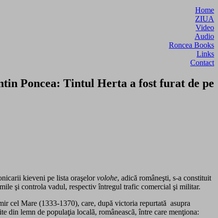
Home
ZIUA
Video
Audio
Roncea Books
Links
Contact
tin Poncea: Tintul Herta a fost furat de pe
nicarii kieveni pe lista oraşelor
volohe
, adică româneşti, s-a constituit
le şi controla vadul, respectiv întregul trafic comercial şi militar.
zimir cel Mare (1333-1370), care, după victoria repurtată asupra
ruite din lemn de populaţia localã, româneascã, între care menţiona: