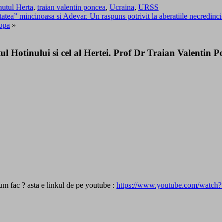
nutul Herta
,
traian valentin poncea
,
Ucraina
,
URSS
tatea” mincinoasa si Adevar. Un raspuns potrivit la aberatiile necredinci
opa
»
 Hotinului si cel al Hertei. Prof Dr Traian Valentin P
cum fac ? asta e linkul de pe youtube :
https://www.youtube.com/watc