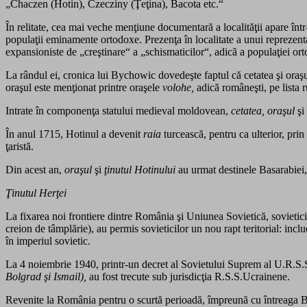
„Chaczen (Hotin), Czecziny (Ţeţina), Bacota etc.“
În relitate, cea mai veche menţiune documentară a localităţii apare înt
populaţii eminamente ortodoxe. Prezenţa în localitate a unui reprezenta
expansioniste de „creştinare“ a „schismaticilor“, adicã a populaţiei or
La rândul ei, cronica lui Bychowic dovedeşte faptul că cetatea şi oraşu
oraşul este menţionat printre oraşele
volohe,
adică româneşti, pe lista r
Intrate în componenţa statului medieval moldovean,
cetatea, oraşul
şi
În anul 1715, Hotinul a devenit
raia
turcească, pentru ca ulterior, prin
ţaristă.
Din acest an,
oraşul
şi
ţinutul Hotinului
au urmat destinele Basarabiei
Ţinutul Herţei
La fixarea noi frontiere dintre România şi Uniunea Sovietică, sovieticii
creion de tâmplărie), au permis sovieticilor un nou rapt teritorial: inclu
în imperiul sovietic.
La 4 noiembrie 1940, printr-un decret al Sovietului Suprem al U.R.S.
Bolgrad şi Ismail),
au fost trecute sub jurisdicţia R.S.S.Ucrainene.
Revenite la România pentru o scurtă perioadă, împreună cu întreaga Bas