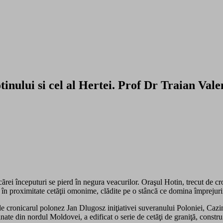
nului si cel al Hertei. Prof Dr Traian Valen
rei începuturi se pierd în negura veacurilor. Oraşul Hotin, trecut de cro
 în proximitate cetăţii omonime, clădite pe o stâncă ce domina împrejurimi
tă de cronicarul polonez Jan Dlugosz iniţiativei suveranului Poloniei, Ca
ecinate din nordul Moldovei, a edificat o serie de cetăţi de graniţă, const