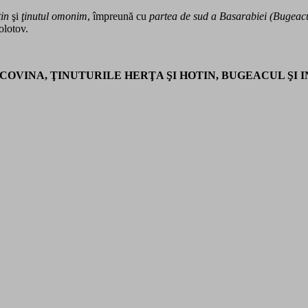
tin
şi
ţinutul omonim
, împreună cu
partea de sud a Basarabiei (Bugeac
olotov.
OVINA, ŢINUTURILE HERŢA ŞI HOTIN, BUGEACUL ŞI 