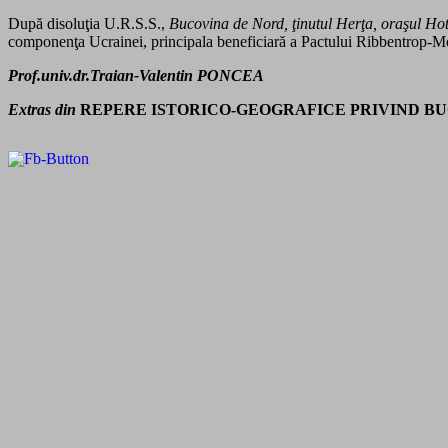
După disoluţia U.R.S.S.,
Bucovina de Nord,
ţinutul Herţa,
oraşul Ho
componenţa Ucrainei, principala beneficiară a Pactului Ribbentrop-M
Prof.univ.dr.Traian-Valentin PONCEA
Extras din
REPERE ISTORICO-GEOGRAFICE PRIVIND BUC