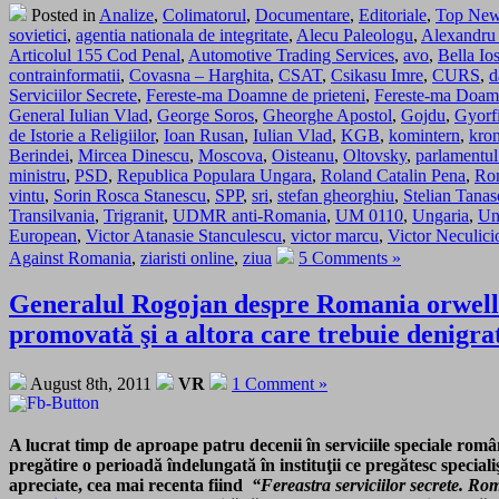
Posted in
Analize
,
Colimatorul
,
Documentare
,
Editoriale
,
Top Ne
sovietici
,
agentia nationala de integritate
,
Alecu Paleologu
,
Alexandru 
Articolul 155 Cod Penal
,
Automotive Trading Services
,
avo
,
Bella Io
contrainformatii
,
Covasna – Harghita
,
CSAT
,
Csikasu Imre
,
CURS
,
d
Serviciilor Secrete
,
Fereste-ma Doamne de prieteni
,
Fereste-ma Doamne
General Iulian Vlad
,
George Soros
,
Gheorghe Apostol
,
Gojdu
,
Gyorf
de Istorie a Religiilor
,
Ioan Rusan
,
Iulian Vlad
,
KGB
,
komintern
,
kro
Berindei
,
Mircea Dinescu
,
Moscova
,
Oisteanu
,
Oltovsky
,
parlamentul
ministru
,
PSD
,
Republica Populara Ungara
,
Roland Catalin Pena
,
Ro
vintu
,
Sorin Rosca Stanescu
,
SPP
,
sri
,
stefan gheorghiu
,
Stelian Tanas
Transilvania
,
Trigranit
,
UDMR anti-Romania
,
UM 0110
,
Ungaria
,
Un
European
,
Victor Atanasie Stanculescu
,
victor marcu
,
Victor Neculici
Against Romania
,
ziaristi online
,
ziua
5 Comments »
Generalul Rogojan despre Romania orwellia
promovată şi a altora care trebuie denigrat
August 8th, 2011
VR
1 Comment »
A lucrat timp de aproape patru decenii în serviciile speciale român
pregătire o perioadă îndelungată în instituţii ce pregătesc specia
apreciate, cea mai recenta fiind
“Fereastra serviciilor secrete. Rom