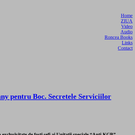
Home
ZIUA
Video
Audio
Roncea Books
Links
Contact
y pentru Boc. Secretele Serviciilor
n exclusivitate de fosti sefi ai Unitatii speciale “Anti-KGB”,