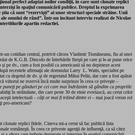
onal perfect adaptat noilor condiţii, în care sunt clonate replici
 interzişi în spaţiul comunicării publice. Dreptul la exprimarea
 ştiu că sunt “rezervişti” ai unor structuri speciale străine. Unii
 ale omului de rând”. Într-un incitant interviu realizat de Nicolae
tertitlurile apartin redactiei.
ntr-un cotidian central, potrivit cărora Vladimir Tismăneanu, fiu al unei
ordat de K.G.B. Dincolo de întrebările fireşti pe care şi le-ar pune orice
b şi pe dv., cum a fost posibil ca americanii să nu depisteze acest
 după recentele afirmaţii ale domnului Larry L. Watts, specialist pe
t cu degetul de dv. şi de regretatul Mihai Pelin, dar care a fost apărat
viitorul ne rezervă încă multe surprinze în ceea ce priveşte –
ne puneţi pe gânduri pe cei care mai îndrăznim să gândim cu propriile
abiliţi în străinătate, din care peste 30 de etnie evreiască, au cerut celor
aceşti intelectuali –
câţi or mai fi trăind dintre ei
– mai joacă vreun rol
nţi pro-americani?
t clonate replici fidele. Cineva mi-a cerut să fac publică lista
onale româneşti. În ceea ce priveste agenţii de influenţă, ca să citez
 a altora care trebuie denigrate şi interzise în spaţiul comunicării