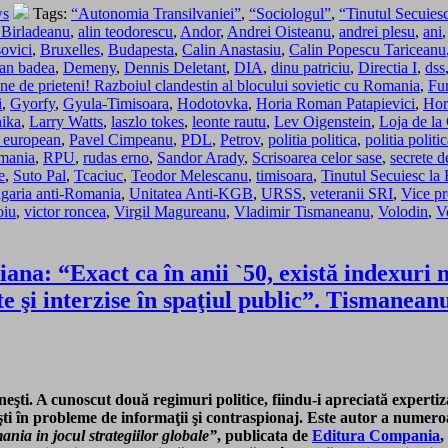
ws
Tags:
“Autonomia Transilvaniei”
,
“Sociologul”
,
“Tinutul Secuies
Birladeanu
,
alin teodorescu
,
Andor
,
Andrei Oisteanu
,
andrei plesu
,
ani
sovici
,
Bruxelles
,
Budapesta
,
Calin Anastasiu
,
Calin Popescu Tariceanu
an badea
,
Demeny
,
Dennis Deletant
,
DIA
,
dinu patriciu
,
Directia I
,
dss
 de prieteni! Razboiul clandestin al blocului sovietic cu Romania
,
Fu
i
,
Gyorfy
,
Gyula-Timisoara
,
Hodotovka
,
Horia Roman Patapievici
,
Hor
nika
,
Larry Watts
,
laszlo tokes
,
leonte rautu
,
Lev Oigenstein
,
Loja de l
 european
,
Pavel Cimpeanu
,
PDL
,
Petrov
,
politia politica
,
politia polit
mania
,
RPU
,
rudas erno
,
Sandor Arady
,
Scrisoarea celor sase
,
secrete de
e
,
Suto Pal
,
Tcaciuc
,
Teodor Melescanu
,
timisoara
,
Tinutul Secuiesc la 
garia anti-Romania
,
Unitatea Anti-KGB
,
URSS
,
veteranii SRI
,
Vice pr
oiu
,
victor roncea
,
Virgil Magureanu
,
Vladimir Tismaneanu
,
Volodin
,
V
na: “Exact ca în anii `50, există indexuri 
e şi interzise în spaţiul public”. Tismanea
eşti. A cunoscut două regimuri politice, fiindu-i apreciată expertiz
lişti în probleme de informaţii şi contraspionaj. Este autor a numer
ania in jocul strategiilor globale”
, publicata de
Editura Compania
,