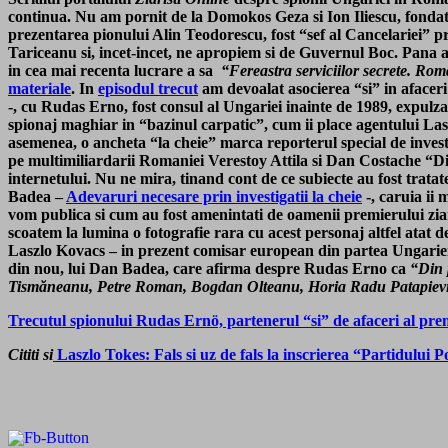
continua. Nu am pornit de la Domokos Geza si Ion Iliescu, fondato
prezentarea pionului Alin Teodorescu, fost “sef al Cancelariei” 
Tariceanu si, incet-incet, ne apropiem si de Guvernul Boc.
Pana a
in cea mai recenta lucrare a sa
“Fereastra serviciilor secrete. Roma
materiale
.
In
episodul trecut
am devoalat asocierea “si” in afacer
-, cu Rudas Erno, fost consul al Ungariei inainte de 1989, expulzat
spionaj maghiar in “bazinul carpatic”, cum ii place agentului Las
asemenea, o ancheta “la cheie” marca reporterul special de invest
pe multimiliardarii Romaniei Verestoy Attila si Dan Costache “Dinu
internetului. Nu ne mira, tinand cont de ce subiecte au fost trata
Badea –
Adevaruri necesare prin investigatii la cheie
-, caruia ii
vom publica si cum au fost amenintati de oamenii premierului ziar
scoatem la lumina o fotografie rara cu acest personaj altfel atat 
Laszlo Kovacs – in prezent comisar european din partea Ungarie
din nou, lui Dan Badea, care afirma despre Rudas Erno ca
“Din 
Tismăneanu, Petre Roman, Bogdan Olteanu, Horia Radu Patapievici, 
Trecutul spionului Rudas Ernö, partenerul “si” de afaceri al pr
Cititi si
Laszlo Tokes: Fals si uz de fals la inscrierea “Partidulu