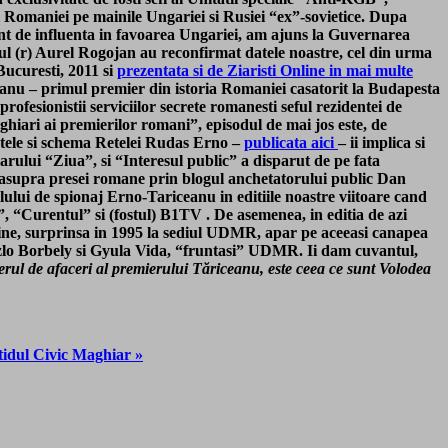
i Romaniei pe mainile Ungariei si Rusiei “ex”-sovietice. Dupa
ent de influenta in favoarea Ungariei, am ajuns la Guvernarea
lul (r) Aurel Rogojan au reconfirmat datele noastre, cel din urma
Bucuresti, 2011 si
prezentata si de Ziaristi Online in mai multe
eanu – primul premier din istoria Romaniei casatorit la Budapesta
ofesionistii serviciilor secrete romanesti seful rezidentei de
hiari ai premierilor romani”, episodul de mai jos este, de
 Itele si schema Retelei Rudas Erno –
publicata aici
– ii implica si
arului “Ziua”, si “Interesul public” a disparut de pe fata
ien asupra presei romane prin blogul anchetatorului public Dan
ului de spionaj Erno-Tariceanu in editiile noastre viitoare cand
, “Curentul” si (fostul) B1TV . De asemenea, in editia de azi
Online, surprinsa in 1995 la sediul UDMR, apar pe aceeasi canapea
zlo Borbely si Gyula Vida, “fruntasi” UDMR. Ii dam cuvantul,
erul de afaceri al premierului Tăriceanu, este ceea ce sunt Volodea
tidul Civic Maghiar »