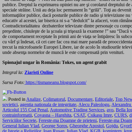
publice. Dreptul la exprimarea opiniei nu are şi corolarul dreptului de ac
speciale străine. Unii au deja loc permanent în “grilă”. Toţi au deveni
informaţiilor publice, dacă posturile publice de radio şi televiziune nu v
educativ al acestei, iar biserica ni s-a “dedulcit” la afaceri, vom rămân
Contradictorialitatea dezbaterilor televizate dintre personaje cu com
preşedinte, chiuleşte de la şcoala şi trişează la examene !” sau “Dacă v
de comportament receptate în primii ani de viaţa se întipăresc în subc
cu vârf şi îndesat, că cei care fac cea mai mare paradă de prooccidental
trecut la microfoanele Europei Libere, iar de acolo în studiourile televiz
unde absenţa normelor de muncă le este compensată prin venituri.
Spionajul ungar în România: Tokes, un agent grabit
Integral la:
Ziaristi Online
Sursa Foto:
https://tismaneanu.blogspot.com/
Posted in
Analize
,
Colimatorul
,
Documentare
,
Editoriale
,
Top Ne
sovietici
,
agentia nationala de integritate
,
Alecu Paleologu
,
Alexandru 
Articolul 155 Cod Penal
,
Automotive Trading Services
,
avo
,
Bella Io
contrainformatii
,
Covasna – Harghita
,
CSAT
,
Csikasu Imre
,
CURS
,
d
Serviciilor Secrete
,
Fereste-ma Doamne de prieteni
,
Fereste-ma Doamne
General Iulian Vlad
,
George Soros
,
Gheorghe Apostol
,
Gojdu
,
Gyorf
de Istorie a Religiilor
,
Ioan Rusan
,
Iulian Vlad
,
KGB
,
komintern
,
kro