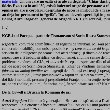
materiale
.
Un om care nu ezită să arate cu degetul
: “Chiar dacă g
fidele. Exact ca în anii `50, există indexuri negre de persoane a c
opiniei nu are şi corolarul dreptului de acces la mijlocul de a fi as
au deja loc permanent în “grilă”. Toţi au devenit specialişti în pr
Balint, Aurel Rogojan, general de brigadă S.R.I. (în rezervă), pune
(…)
KGB-istul Pacepa, aparat de Tismaneanu si Sorin Rosca Stanesc
Reporter:
Vom trece acum într-un alt registru de întrebări. Mi s-au păr
cunoscute notabilităţi comuniste postbelice –
şi care acum ne dă lecţi
serviciu de intelligence pe seama unei atari afirmaţii şi dincolo de r
aspect care a fi trebuit să ridice, cu deplin temei, anumite semne de în
probleme româneşti al CIA, vis-a-vis de Pacepa, despre care dânsul afir
atât de acerb de Sorin Roşca Stănescu şi…chiar de Vladimir Tismăneanu
folosind un limbaj familiar dv.
– agenţii de influenţă existenţi şi opera
creiere şi nu după „reţete prestabilite” –
faptul că, şi aici vă citez: „î
doi lideri mondiali, precum şi preşedintelui Franţei, o intervenţie sovi
major azi (politic, cultural, financiar, etc.), în străinătate sau aici?
De la Orwell si Brucan la Romania de azi
Aurel Rogojan:
Chiar dacă generaţia lui Brucan a dispărut, ea a lăsat î
respectivă. Ea a circulat la începutul anilor `90. Nu cei 40 sunt problem
“un clasic în viaţă” :”Nici nu mai ştim câţi suntem!” Exact ca în anii `