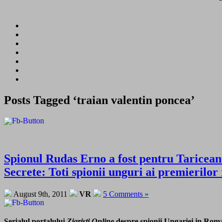
Posts Tagged ‘traian valentin poncea’
Spionul Rudas Erno a fost pentru Taricean
Secrete: Toti spionii unguri ai premierilor
August 9th, 2011
VR
5 Comments »
Serialul portalului
Ziaristi Online
despre spionii Ungariei in Rom