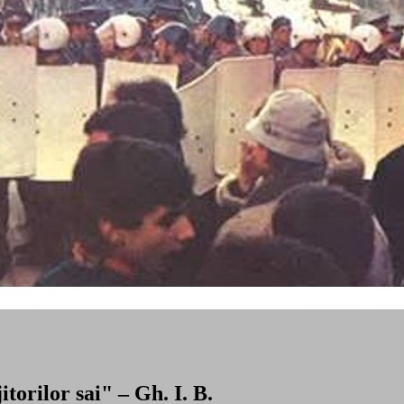
torilor sai" – Gh. I. B.