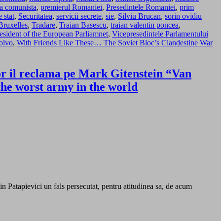
ica comunista
,
premierul Romaniei
,
Presedintele Romaniei
,
prim
 stat
,
Securitatea
,
servicii secrete
,
sie
,
Silviu Brucan
,
sorin ovidiu
Bruxelles
,
Tradare
,
Traian Basescu
,
traian valentin poncea
,
esident of the European Parliamnet
,
Vicepresedintele Parlamentului
olvo
,
With Friends Like These… The Soviet Bloc’s Clandestine War
sor il reclama pe Mark Gitenstein “Van
the worst army in the world
in Patapievici un fals persecutat, pentru atitudinea sa, de acum