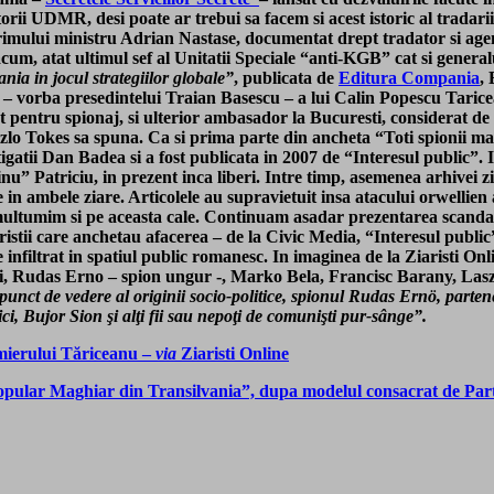
rii UDMR, desi poate ar trebui sa facem si acest istoric al tradari
primului ministru Adrian Nastase, documentat drept tradator si ag
cum, atat ultimul sef al Unitatii Speciale “anti-KGB” cat si genera
nia in jocul strategiilor globale”
, publicata de
Editura Compania
, 
i – vorba presedintelui Traian Basescu – a lui Calin Popescu Taric
 pentru spionaj, si ulterior ambasador la Bucuresti, considerat de pr
zlo Tokes sa spuna. Ca si prima parte din ancheta “Toti spionii mag
igatii Dan Badea si a fost publicata in 2007 de “Interesul public”.
” Patriciu, in prezent inca liberi. Intre timp, asemenea arhivei zi
te in ambele ziare. Articolele au supravietuit insa atacului orwell
 multumim si pe aceasta cale. Continuam asadar prezentarea scandal
istii care anchetau afacerea – de la Civic Media, “Interesul public”
de infiltrat in spatiul public romanesc. In imaginea de la Ziaristi 
i, Rudas Erno – spion ungur -, Marko Bela, Francisc Barany, Las
punct de vedere al originii socio-politice, spionul Rudas Ernö, parten
Bujor Sion şi alţi fii sau nepoţi de comunişti pur-sânge”.
emierului Tăriceanu –
via
Ziaristi Online
i Popular Maghiar din Transilvania”, dupa modelul consacrat de Par