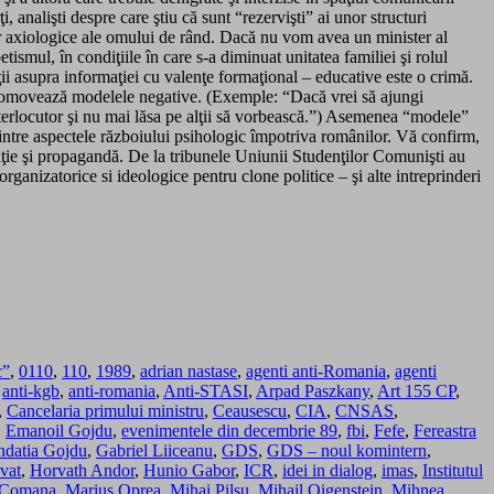
, analişti despre care ştiu că sunt “rezervişti” ai unor structuri
lor axiologice ale omului de rând. Dacă nu vom avea un minister al
tismul, în condiţiile în care s-a diminuat unitatea familiei şi rolul
ăţii asupra informaţiei cu valenţe formaţional – educative este o crimă.
 promovează modelele negative. (Exemple: “Dacă vrei să ajungi
interlocutor şi nu mai lăsa pe alţii să vorbească.”) Asemenea “modele”
dintre aspectele războiului psihologic împotriva românilor. Vă confirm,
itaţie şi propagandă. De la tribunele Uniunii Studenţilor Comunişti au
 organizatorice si ideologice pentru clone politice – şi alte intreprinderi
c”
,
0110
,
110
,
1989
,
adrian nastase
,
agenti anti-Romania
,
agenti
,
anti-kgb
,
anti-romania
,
Anti-STASI
,
Arpad Paszkany
,
Art 155 CP
,
,
Cancelaria primului ministru
,
Ceausescu
,
CIA
,
CNSAS
,
,
Emanoil Gojdu
,
evenimentele din decembrie 89
,
fbi
,
Fefe
,
Fereastra
ndatia Gojdu
,
Gabriel Liiceanu
,
GDS
,
GDS – noul komintern
,
vat
,
Horvath Andor
,
Hunio Gabor
,
ICR
,
idei in dialog
,
imas
,
Institutul
a Comana
,
Marius Oprea
,
Mihai Pilsu
,
Mihail Oigenstein
,
Mihnea