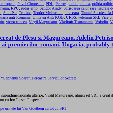
 european
,
Pavel Cimpeanu
,
PDL
,
Petrov
,
politia politica
,
politia polit
mania
,
RPU
,
rudas erno
,
Sandor Arady
,
Scrisoarea celor sase
,
secrete de
e
,
Suto Pal
,
Tcaciuc
,
Teodor Melescanu
,
timisoara
,
Tinutul Secuiesc la 
garia anti-Romania
,
Unitatea Anti-KGB
,
URSS
,
veteranii SRI
,
Vice pr
oiu
,
victor roncea
,
Virgil Magureanu
,
Vladimir Tismaneanu
,
Volodin
,
V
 creat de Plesu si Magureanu. Adelin Petri
i ai premierilor romani. Ungaria, probably 
 “Capitanul Soare”. Fereastra Serviciilor Secrete
 supradimensionată ulterior, Virgil Magureanu, atunci sef SRI, a creat d
nu cu Ion Iliescu în special…
 pe urmele lui Van Goethem cu tot cu SRI