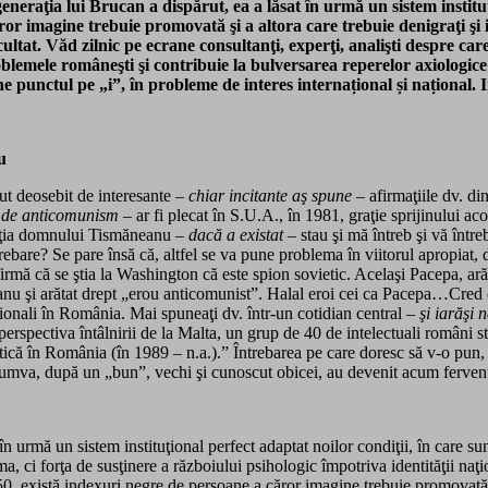
eneraţia lui Brucan a dispărut, ea a lăsat în urmă un sistem instituţi
ăror imagine trebuie promovată şi a altora care trebuie denigraţi şi
cultat. Văd zilnic pe ecrane consultanţi, experţi, analişti despre care
oblemele româneşti şi contribuie la bulversarea reperelor axiologice
 punctul pe „i”, în probleme de interes internațional și național. In
u
ut deosebit de interesante –
chiar incitante aş spune
– afirmaţiile dv. di
i de anticomunism
– ar fi plecat în S.U.A., în 1981, graţie sprijinului ac
eacţia domnului Tismăneanu –
dacă a existat
– stau şi mă întreb şi vă între
trebare? Se pare însă că, altfel se va pune problema în viitorul apropiat,
mă că se ştia la Washington că este spion sovietic. Acelaşi Pacepa, arăta
 şi arătat drept „erou anticomunist”. Halal eroi cei ca Pacepa…Cred că 
ţionali în România. Mai spuneaţi dv. într-un cotidian central
– şi iarăşi 
n perspectiva întâlnirii de la Malta, un grup de 40 de intelectuali români st
etică în România (în 1989 – n.a.).” Întrebarea pe care doresc să v-o pun, 
 Nu cumva, după un „bun”, vechi şi cunoscut obicei, au devenit acum ferve
n urmă un sistem instituţional perfect adaptat noilor condiţii, în care sun
a, ci forţa de susţinere a războiului psihologic împotriva identităţii naţi
50, există indexuri negre de persoane a căror imagine trebuie promovată şi