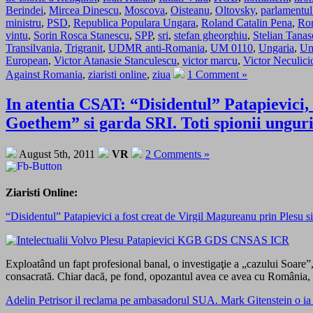
Berindei
,
Mircea Dinescu
,
Moscova
,
Oisteanu
,
Oltovsky
,
parlamentul
ministru
,
PSD
,
Republica Populara Ungara
,
Roland Catalin Pena
,
Ro
vintu
,
Sorin Rosca Stanescu
,
SPP
,
sri
,
stefan gheorghiu
,
Stelian Tanas
Transilvania
,
Trigranit
,
UDMR anti-Romania
,
UM 0110
,
Ungaria
,
Un
European
,
Victor Atanasie Stanculescu
,
victor marcu
,
Victor Neculici
Against Romania
,
ziaristi online
,
ziua
1 Comment »
In atentia CSAT: “Disidentul” Patapievici,
Goethem” si garda SRI. Toti spionii ungur
August 5th, 2011
VR
2 Comments »
Ziaristi Online:
“Disidentul” Patapievici a fost creat de Virgil Magureanu prin Plesu si
Exploatând un fapt profesional banal, o investigaţie a „cazului Soare”,
consacrată. Chiar dacă, pe fond, opozantul avea ce avea cu România, 
Adelin Petrisor il reclama pe ambasadorul SUA. Mark Gitenstein o ia