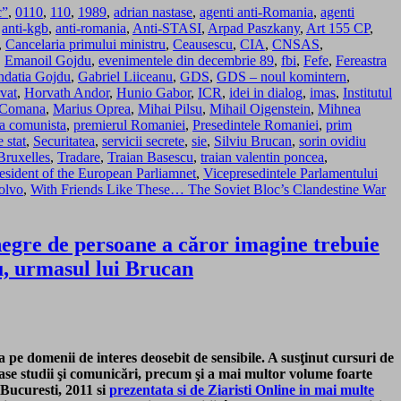
c”
,
0110
,
110
,
1989
,
adrian nastase
,
agenti anti-Romania
,
agenti
,
anti-kgb
,
anti-romania
,
Anti-STASI
,
Arpad Paszkany
,
Art 155 CP
,
,
Cancelaria primului ministru
,
Ceausescu
,
CIA
,
CNSAS
,
,
Emanoil Gojdu
,
evenimentele din decembrie 89
,
fbi
,
Fefe
,
Fereastra
ndatia Gojdu
,
Gabriel Liiceanu
,
GDS
,
GDS – noul komintern
,
vat
,
Horvath Andor
,
Hunio Gabor
,
ICR
,
idei in dialog
,
imas
,
Institutul
a Comana
,
Marius Oprea
,
Mihai Pilsu
,
Mihail Oigenstein
,
Mihnea
ica comunista
,
premierul Romaniei
,
Presedintele Romaniei
,
prim
 stat
,
Securitatea
,
servicii secrete
,
sie
,
Silviu Brucan
,
sorin ovidiu
Bruxelles
,
Tradare
,
Traian Basescu
,
traian valentin poncea
,
esident of the European Parliamnet
,
Vicepresedintele Parlamentului
olvo
,
With Friends Like These… The Soviet Bloc’s Clandestine War
negre de persoane a căror imagine trebuie
nu, urmasul lui Brucan
a pe domenii de interes deosebit de sensibile. A susţinut cursuri de
oase studii şi comunicări, precum şi a mai multor volume foarte
 Bucuresti, 2011 si
prezentata si de Ziaristi Online in mai multe