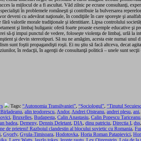
ces la mijlocul de a fi ascultat. Văd zilnic pe ecrane consultanţi, experţi
t specialişti în problemele româneşti şi contribuie la bulversarea repere
or deveni cu adevărat naţionale, în condiţiile în care sporeşte şi analfabe
e fără valorile morale tradiţionale şi identitiare. Lipsa controlului societ
portament şi limbaj huliganic oferă foarte proaste exemple educative şi
rei să-ţi impui punctul de vedere, foloseşte violenţa de limbaj, urlă la 
onştient şi devin stereotipuri. Să nu ne amăgim, acesta este numai unul 
ism sunt foştii propagandişti roşii. Ei nu ştiu să facă altceva, decat ag
iunilor, în redacţii, în agenţii de consultanţă politică – unele sunt secţii
ws
Tags:
“Autonomia Transilvaniei”
,
“Sociologul”
,
“Tinutul Secuies
Birladeanu
,
alin teodorescu
,
Andor
,
Andrei Oisteanu
,
andrei plesu
,
ani
sovici
,
Bruxelles
,
Budapesta
,
Calin Anastasiu
,
Calin Popescu Tariceanu
an badea
,
Demeny
,
Dennis Deletant
,
DIA
,
dinu patriciu
,
Directia I
,
dss
 de prieteni! Razboiul clandestin al blocului sovietic cu Romania
,
Fu
i
,
Gyorfy
,
Gyula-Timisoara
,
Hodotovka
,
Horia Roman Patapievici
,
Hor
nika
,
Larry Watts
,
laszlo tokes
,
leonte rautu
,
Lev Oigenstein
,
Loja de l