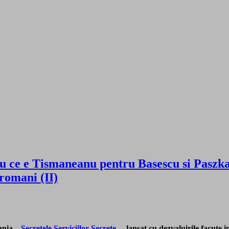
u ce e Tismaneanu pentru Basescu si Paszkan
 romani (II)
ania –
Secretele Serviciilor Secrete
– lansat cu dezvaluirile facute i