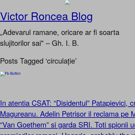
Victor Roncea Blog
„Adevarul ramane, oricare ar fi soarta
slujitorilor sai" – Gh. I. B.
Posts Tagged ‘circulație’
In atentia CSAT: “Disidentul” Patapievici, c
Magureanu. Adelin Petrisor il reclama pe 
“Van Goethem” si garda SRI. Toti spionii u