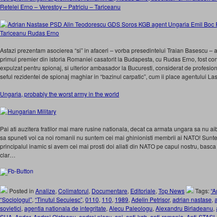
Retelei Erno – Verestoy – Patriciu – Tariceanu
Astazi prezentam asocierea “si” in afaceri – vorba presedintelui Traian Basescu – 
primul premier din istoria Romaniei casatorit la Budapesta, cu Rudas Erno, fost con
expulzat pentru spionaj, si ulterior ambasador la Bucuresti, considerat de profesioni
seful rezidentei de spionaj maghiar in “bazinul carpatic”, cum ii place agentului L
Ungaria, probably the worst army in the world
Pai ati auzitera fratilor mai mare rusine nationala, decat ca armata ungara sa nu a
sa spuneti voi ca noi romanii nu suntem cei mai ghinionisti membrii ai NATO! Sunte
principalul inamic si avem cei mai prosti doi aliati din NATO pe capul nostru, basc
clar…
Posted in
Analize
,
Colimatorul
,
Documentare
,
Editoriale
,
Top News
Tags:
“A
“Sociologul”
,
“Tinutul Secuiesc”
,
0110
,
110
,
1989
,
Adelin Petrisor
,
adrian nastase
,
sovietici
,
agentia nationala de integritate
,
Alecu Paleologu
,
Alexandru Birladeanu
,
SUA
,
Andor
,
Andrei Oisteanu
,
andrei plesu
,
ani
,
anti-kgb
,
anti-romania
,
Anti-STASI