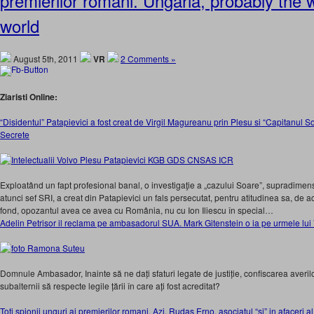
premierilor romani. Ungaria, probably the 
world
August 5th, 2011
VR
2 Comments »
Ziaristi Online:
“Disidentul” Patapievici a fost creat de Virgil Magureanu prin Plesu si “Capitanul So
Secrete
Exploatând un fapt profesional banal, o investigaţie a „cazului Soare”, supradimens
atunci sef SRI, a creat din Patapievici un fals persecutat, pentru atitudinea sa, de
fond, opozantul avea ce avea cu România, nu cu Ion Iliescu în special…
Adelin Petrisor il reclama pe ambasadorul SUA. Mark Gitenstein o ia pe urmele lu
Domnule Ambasador, Inainte să ne dați sfaturi legate de justiție, confiscarea averilor
subalternii să respecte legile țării în care ați fost acreditat?
Toti spionii unguri ai premierilor romani. Azi, Rudas Erno, asociatul “si” in afacer