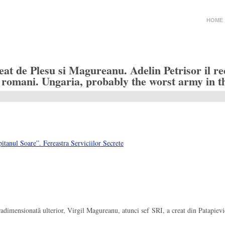
HOME
reat de Plesu si Magureanu. Adelin Petrisor il
r romani. Ungaria, probably the worst army in t
itanul Soare”. Fereastra Serviciilor Secrete
adimensionată ulterior, Virgil Magureanu, atunci sef SRI, a creat din Patapievic