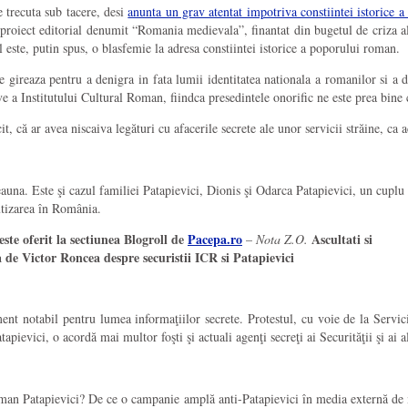
e trecuta sub tacere, desi
anunta un grav atentat impotriva constiintei istorice a
proiect editorial denumit “Romania medievala”, finantat din bugetul de criza al
este, putin spus, o blasfemie la adresa constiintei istorice a poporului roman.
ireaza pentru a denigra in fata lumii identitatea nationala a romanilor si a da 
ve a Institutului Cultural Roman, fiindca presedintele onorific ne este prea bin
că ar avea niscaiva legături cu afacerile secrete ale unor servicii străine, ca ac
tdeauna. Este şi cazul familiei Patapievici, Dionis şi Odarca Patapievici, un cupl
utizarea în România.
este oferit la sectiunea Blogroll de
Pacepa.ro
Ascultati si
–
Nota Z.O.
 de Victor Roncea despre securistii ICR si Patapievici
ent notabil pentru lumea informaţiilor secrete. Protestul, cu voie de la Servi
evici, o acordă mai multor foşti şi actuali agenţi secreţi ai Securităţii şi ai alt
an Patapievici? De ce o campanie amplă anti-Patapievici în media externă de mare