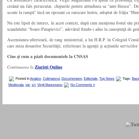
creând un fals persecutat, chipurile pentru atitudinea sa “anti-Iliescu”. De
scoate la rampă” încă un opozant cu oarecare lustru, adoptat de frăţia “Hum
Nu este lipsit de interes, în acest context, după cum menţiona fostul său pr
scandalului “Soare-Patapievici”, adevărul fiindu-i adus la cunoştinţă de gener
Ascensiunea ulterioară, de rang ministerial, a lui H.R.P. în Colegiul Consili
care miza dosarelor Securităţii, referitoare la agenţii şi acţiunile serviciil
Cine şi cum a păzit documentele la CNSAS
Ziaristi Online
Continuarea la
Posted in
Analize
,
Colimatorul
,
Documentare
,
Editoriale
,
Top News
Tags:
Bas
Medievala
,
sie
,
sri
,
Virgil Magureanu
No Comments »