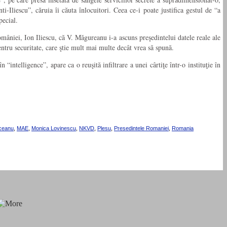
i-Iliescu”, căruia îi căuta înlocuitori. Ceea ce-i poate justifica gestul de “a
pecial.
omâniei, Ion Iliescu, că V. Măgureanu i-a ascuns preşedintelui datele reale ale
pentru securitate, care ştie mult mai multe decât vrea să spună.
intelligence”, apare ca o reuşită infiltrare a unei cârtiţe într-o instituţie în
iceanu
,
MAE
,
Monica Lovinescu
,
NKVD
,
Plesu
,
Presedintele Romaniei
,
Romania