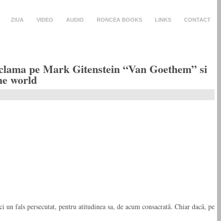
ZIUA
VIDEO
AUDIO
RONCEA BOOKS
LINKS
CONTACT
 reclama pe Mark Gitenstein “Van Goethem” si
he world
i un fals persecutat, pentru atitudinea sa, de acum consacrată. Chiar dacă, pe