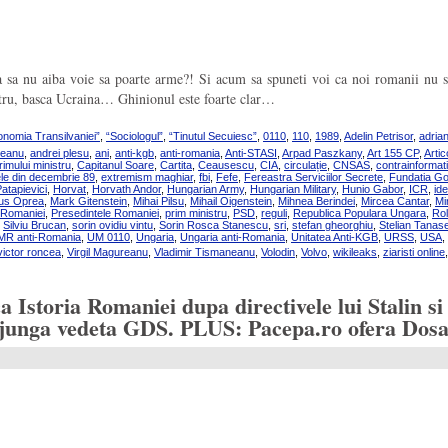
ara sa nu aiba voie sa poarte arme?! Si acum sa spuneti voi ca noi romanii n
stru, basca Ucraina… Ghinionul este foarte clar…
onomia Transilvaniei”
,
“Sociologul”
,
“Tinutul Secuiesc”
,
0110
,
110
,
1989
,
Adelin Petrisor
,
adria
teanu
,
andrei plesu
,
ani
,
anti-kgb
,
anti-romania
,
Anti-STASI
,
Arpad Paszkany
,
Art 155 CP
,
Arti
imului ministru
,
Capitanul Soare
,
Cartita
,
Ceausescu
,
CIA
,
circulație
,
CNSAS
,
contrainformati
le din decembrie 89
,
extremism maghiar
,
fbi
,
Fefe
,
Fereastra Serviciilor Secrete
,
Fundatia Go
atapievici
,
Horvat
,
Horvath Andor
,
Hungarian Army
,
Hungarian Military
,
Hunio Gabor
,
ICR
,
ide
us Oprea
,
Mark Gitenstein
,
Mihai Pilsu
,
Mihail Oigenstein
,
Mihnea Berindei
,
Mircea Cantar
,
Mi
 Romaniei
,
Presedintele Romaniei
,
prim ministru
,
PSD
,
reguli
,
Republica Populara Ungara
,
Rol
,
Silviu Brucan
,
sorin ovidiu vintu
,
Sorin Rosca Stanescu
,
sri
,
stefan gheorghiu
,
Stelian Tanas
R anti-Romania
,
UM 0110
,
Ungaria
,
Ungaria anti-Romania
,
Unitatea Anti-KGB
,
URSS
,
USA
,
victor roncea
,
Virgil Magureanu
,
Vladimir Tismaneanu
,
Volodin
,
Volvo
,
wikileaks
,
ziaristi online
a Istoria Romaniei dupa directivele lui Stalin
unga vedeta GDS. PLUS: Pacepa.ro ofera Dosaru