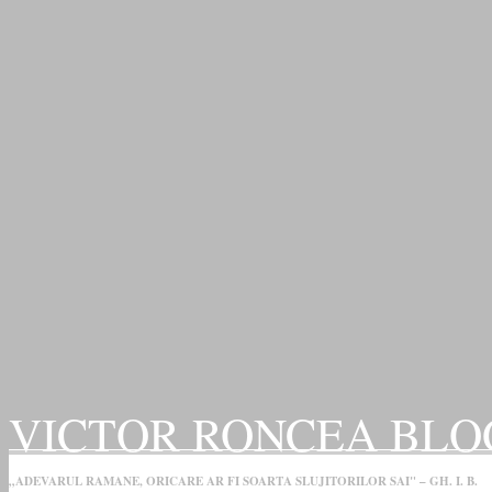
VICTOR RONCEA BLO
„ADEVARUL RAMANE, ORICARE AR FI SOARTA SLUJITORILOR SAI" – GH. I. B.