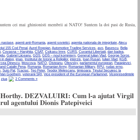
u suntem cei mai ghinionisti membrii ai NATO! Suntem la doi pasi de Rusia,
n nastase
,
agenti anti-Romania
,
agenti sovietici
,
agentia nationala de integritate
,
Alecu
colul 155 Cod Penal
,
Aurel Rogojan
,
Automotive Trading Services
,
avo
,
Basescu
,
Bella
i
,
Covasna – Harghita
,
CSAT
,
Csikasu Imre
,
CURS
,
Cuvantul Libertatii
,
dan badea
,
jdu
,
Gabriel Liiceanu
,
GDS
,
GDS – noul komintern
,
General Iulian Vlad
,
George Soros
,
i in dialog
,
imas
,
Institutul de Istorie a Religiilor
,
interzis
,
Ioan Rusan
,
Iulian Vlad
,
KGB
,
rcea Dinescu
,
Moscova
,
NATO
,
Oisteanu
,
Oltovsky
,
parlamentul european
,
Patapievici
,
and Catalin Pena
,
Romania
,
Romanian Army
,
Romanian Military
,
RPU
,
rudas erno
,
e
,
Suto Pal
,
Tcaciuc
,
Teo Peter
,
Teodor Melescanu
,
timisoara
,
Tinutul Secuiesc la
Van Goethem
,
veteranii SRI
,
Vice president of the European Parliamnet
,
Vicepresedintele
,
ziua
2 Comments »
 si Horthy. DEZVALUIRI: Cum l-a ajutat Virgil
l agentului Dionis Patepiveici