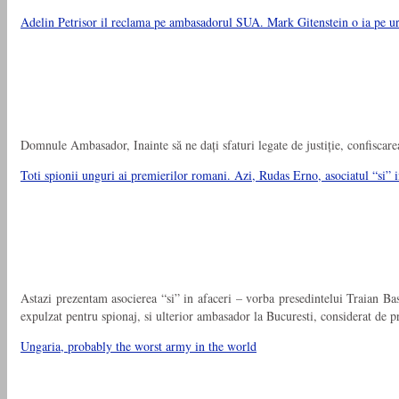
Adelin Petrisor il reclama pe ambasadorul SUA. Mark Gitenstein o ia pe 
Domnule Ambasador, Inainte să ne dați sfaturi legate de justiție, confiscarea a
Toti spionii unguri ai premierilor romani. Azi, Rudas Erno, asociatul “si
Astazi prezentam asocierea “si” in afaceri – vorba presedintelui Traian Ba
expulzat pentru spionaj, si ulterior ambasador la Bucuresti, considerat de p
Ungaria, probably the worst army in the world