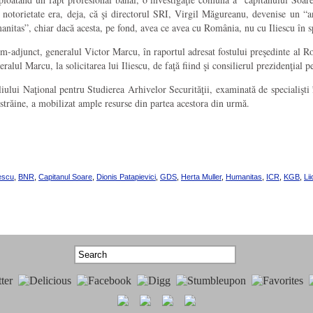
 notorietate era, deja, că şi directorul SRI, Virgil Măgureanu, devenise un “ant
anitas”, chiar dacă acesta, pe fond, avea ce avea cu România, nu cu Iliescu în s
im-adjunct, generalul Victor Marcu, în raportul adresat fostului preşedinte al R
alul Marcu, la solicitarea lui Iliescu, de faţă fiind şi consilierul prezidenţial 
ului Naţional pentru Studierea Arhivelor Securităţii, examinată de specialişti în “
or străine, a mobilizat ample resurse din partea acestora din urmă.
escu
,
BNR
,
Capitanul Soare
,
Dionis Patapievici
,
GDS
,
Herta Muller
,
Humanitas
,
ICR
,
KGB
,
Li