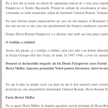
Ne-a fost dat sa traim un sfarsit de saptamana marcat de o stire prea reped
Patapievici si Teodor Baconschi. Primul in calitate de coordonator al unui 
volumului cu titlul mentionat, editat de Institutul Cultural Roman. Volumul 
Nu mai referim asupra imprecatiilor pe care cei doi inamici ai Romaniei le g
dar este nevoie sa stie cine este ipochimenul din fruntea conducerii executi
Despre Horia-Roman Patapievici s-a afirmat, mai mult sau mai puţin explicit, 
O tradiţie a trădării
Avem, din păcate, şi o tradiţie a trădării, prin care unii s-au definit dinto
în Secţia Gestapo-ului din Viena, de unde, în 1947-1948, a avut loc marşr
Dosarul cu declaratiile olografe ale lui Dionis Patapievici catre Partid 
Herta Muller, laureata premiului Nobel pentru literatura, intervievata
Nu am fi adus în atenţie acest caz dacă nu am fi fost martorii unui evenim
protecţia pe care preşedintele Institutului Cultural Român, Horia-Roman Patapi
Furia Hertei Müller
De ce apare Herta Müller în disputa agenţilor secreţi protejaţi de Horia-Rom