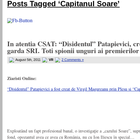
Posts Tagged ‘Capitanul Soare’
In atentia CSAT: “Disidentul” Patapievici, c
garda SRI. Toti spionii unguri ai premierilo
August 5th, 2011
VR
2 Comments »
Ziaristi Online:
“Disidentul” Patapievici a fost creat de Virgil Magureanu prin Plesu si “Cap
Exploatând un fapt profesional banal, o investigaţie a „cazului Soare”, supr
fond, opozantul avea ce avea cu România, nu cu Ion Iliescu în special…