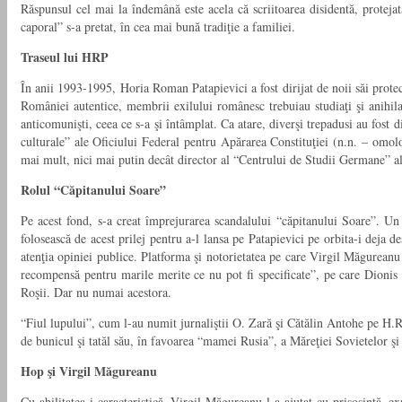
Răspunsul cel mai la îndemână este acela că scriitoarea disidentă, proteja
caporal” s-a pretat, în cea mai bună tradiţie a familiei.
Traseul lui HRP
În anii 1993-1995, Horia Roman Patapievici a fost dirijat de noii săi protect
României autentice, membrii exilului românesc trebuiau studiaţi şi anihilaţi,
anticomunişti, ceea ce s-a şi întâmplat. Ca atare, diverşi trepadusi au fost d
culturale” ale Oficiului Federal pentru Apărarea Constituţiei (n.n. – omolo
mai mult, nici mai putin decât director al “Centrului de Studii Germane” al 
Rolul “Căpitanului Soare”
Pe acest fond, s-a creat împrejurarea scandalului “căpitanului Soare”. Un 
folosească de acest prilej pentru a-l lansa pe Patapievici pe orbita-i deja
atenţia opiniei publice. Platforma şi notorietatea pe care Virgil Măgureanu 
recompensă pentru marile merite ce nu pot fi specificate”, pe care Dionis 
Roşii. Dar nu numai acestora.
“Fiul lupului”, cum l-au numit jurnaliştii O. Zară şi Cătălin Antohe pe H.R. 
de bunicul şi tatăl său, în favoarea “mamei Rusia”, a Măreţiei Sovietelor şi
Hop şi Virgil Măgureanu
Cu abilitatea-i caracteristică, Virgil Măgureanu l-a ajutat cu prisosinţă, 