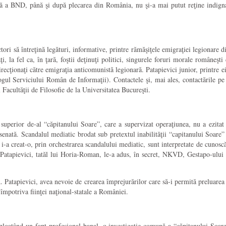
tă a BND, până şi după plecarea din România, nu şi-a mai putut reţine indignare
ori să întreţină legături, informative, printre rămăşiţele emigraţiei legionare d
 la fel ca, în ţară, foştii deţinuţi politici, singurele foruri morale româneşti 
irecţionaţi către emigraţia anticomunistă legionară. Patapievici junior, printre ei
gul Serviciului Român de Informaţii). Contactele şi, mai ales, contactările pe 
Facultăţii de Filosofie de la Universitatea Bucureşti.
superior de-al “căpitanului Soare”, care a supervizat operaţiunea, nu a ezitat 
 desenată. Scandalul mediatic brodat sub pretextul inabilităţii “capitanului Soa
i-a creat-o, prin orchestrarea scandalului mediatic, sunt interpretate de cunoscă
Patapievici, tatăl lui Horia-Roman, le-a adus, în secret, NKVD, Gestapo-ului ş
Patapievici, avea nevoie de crearea împrejurărilor care să-i permită preluarea şi 
 împotriva fiinţei naţional-statale a României.
exploatând un fapt profesional banal, o investigaţie comună a “căpitanului Soare