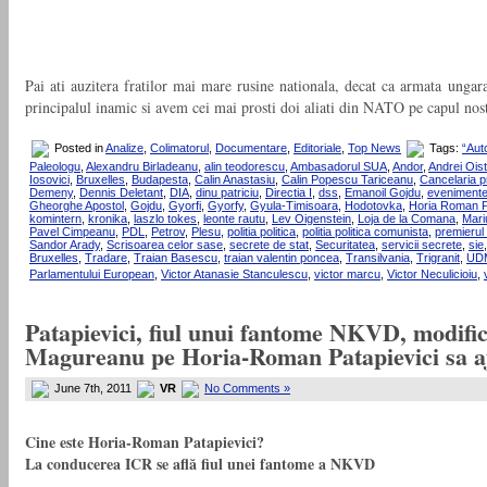
Pai ati auzitera fratilor mai mare rusine nationala, decat ca armata ung
principalul inamic si avem cei mai prosti doi aliati din NATO pe capul no
Posted in
Analize
,
Colimatorul
,
Documentare
,
Editoriale
,
Top News
Tags:
“Aut
Paleologu
,
Alexandru Birladeanu
,
alin teodorescu
,
Ambasadorul SUA
,
Andor
,
Andrei Ois
Iosovici
,
Bruxelles
,
Budapesta
,
Calin Anastasiu
,
Calin Popescu Tariceanu
,
Cancelaria pr
Demeny
,
Dennis Deletant
,
DIA
,
dinu patriciu
,
Directia I
,
dss
,
Emanoil Gojdu
,
evenimente
Gheorghe Apostol
,
Gojdu
,
Gyorfi
,
Gyorfy
,
Gyula-Timisoara
,
Hodotovka
,
Horia Roman P
komintern
,
kronika
,
laszlo tokes
,
leonte rautu
,
Lev Oigenstein
,
Loja de la Comana
,
Mari
Pavel Cimpeanu
,
PDL
,
Petrov
,
Plesu
,
politia politica
,
politia politica comunista
,
premierul
Sandor Arady
,
Scrisoarea celor sase
,
secrete de stat
,
Securitatea
,
servicii secrete
,
sie
Bruxelles
,
Tradare
,
Traian Basescu
,
traian valentin poncea
,
Transilvania
,
Trigranit
,
UDM
Parlamentului European
,
Victor Atanasie Stanculescu
,
victor marcu
,
Victor Neculicioiu
,
Patapievici, fiul unui fantome NKVD, modific
Magureanu pe Horia-Roman Patapievici sa aj
June 7th, 2011
VR
No Comments »
Cine este Horia-Roman Patapievici?
La conducerea ICR se află fiul unei fantome a NKVD