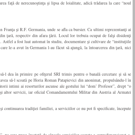
a faţă de nerecunoştinţa şi lipsa de loialitate, adică trădarea la care “noul
in Franţa şi R.F. Germania, unde se afla ca bursier. Ca ultimi reprezentanţi ai
din ţară, respectiv din afara ţării. Locul lor trebuia ocupat de falşi disidenţi
. Astfel a fost luat automat în studiu, documentare şi cultivare de “instituţiile
care le-a avut în Germania l-au făcut să ajungă, la întoarcerea din ţară, nici
să-l dea în primire pe ofiţerul SRI trimis pentru o banală cercetare şi să se
re” avea să-l scoată pe Horia Roman Patapievici din anonimat, propulsându-l în
torii intimi ai resorturilor ascunse ale gestului lui “dom’ Profesor”, drept “o
i altor servicii, iar oficial Comandamentului Militar din Austria al Armatei
continuarea tradiţiei familiei, a serviciilor ce nu pot fi specificate, începute
”, pe care presa însetată de sângele serviciilor secrete a supradimensionat-o,