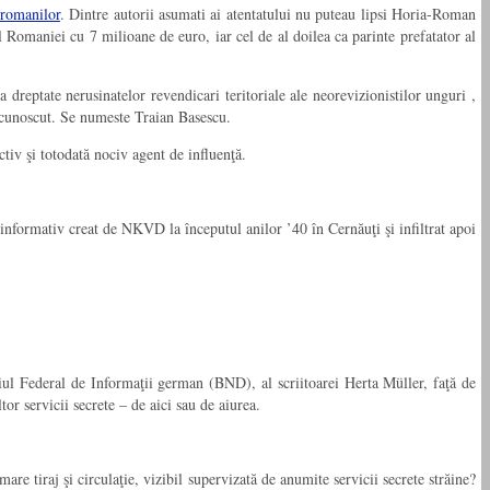
 romanilor
. Dintre autorii asumati ai atentatului nu puteau lipsi Horia-Roman
 Romaniei cu 7 milioane de euro, iar cel de al doilea ca parinte prefatator al
dreptate nerusinatelor revendicari teritoriale ale neorevizionistilor unguri ,
e cunoscut. Se numeste Traian Basescu.
tiv şi totodată nociv agent de influenţă.
u informativ creat de NKVD la începutul anilor ’40 în Cernăuţi şi infiltrat apoi
ciul Federal de Informaţii german (BND), al scriitoarei Herta Müller, faţă de
or servicii secrete – de aici sau de aiurea.
 tiraj şi circulaţie, vizibil supervizată de anumite servicii secrete străine?