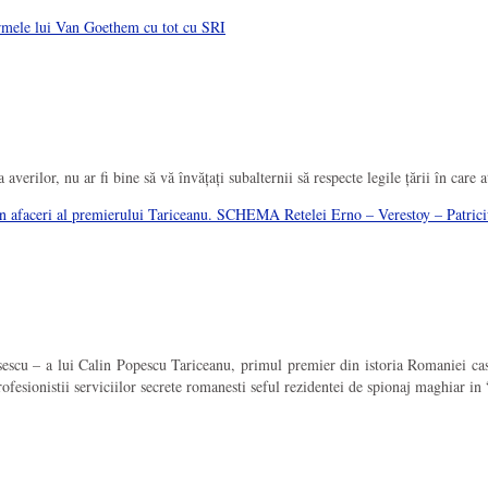
urmele lui Van Goethem cu tot cu SRI
verilor, nu ar fi bine să vă învățați subalternii să respecte legile țării în care aț
” in afaceri al premierului Tariceanu. SCHEMA Retelei Erno – Verestoy – Patric
sescu – a lui Calin Popescu Tariceanu, primul premier din istoria Romaniei cas
rofesionistii serviciilor secrete romanesti seful rezidentei de spionaj maghiar i