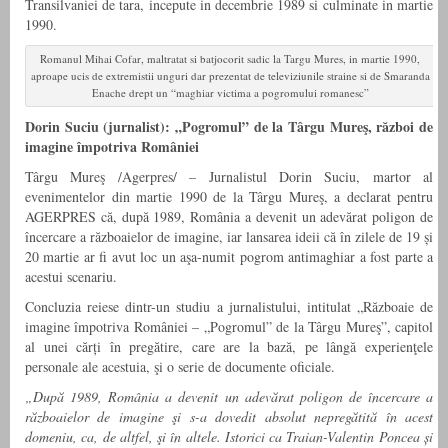
Transilvaniei de tara, incepute in decembrie 1989 si culminate in martie
1990.
Romanul Mihai Cofar, maltratat si batjocorit sadic la Targu Mures, in martie 1990,
aproape ucis de extremistii unguri dar prezentat de televiziunile straine si de Smaranda
Enache drept un “maghiar victima a pogromului romanesc”
Dorin Suciu (jurnalist): „Pogromul” de la Târgu Mureş, război de
imagine împotriva României
Târgu Mureş /Agerpres/ – Jurnalistul Dorin Suciu, martor al
evenimentelor din martie 1990 de la Târgu Mureş, a declarat pentru
AGERPRES că, după 1989, România a devenit un adevărat poligon de
încercare a războaielor de imagine, iar lansarea ideii că în zilele de 19 și
20 martie ar fi avut loc un aşa-numit pogrom antimaghiar a fost parte a
acestui scenariu.
Concluzia reiese dintr-un studiu a jurnalistului, intitulat „Războaie de
imagine împotriva României – „Pogromul” de la Târgu Mureş”, capitol
al unei cărți în pregătire, care are la bază, pe lângă experienţele
personale ale acestuia, şi o serie de documente oficiale.
„După 1989, România a devenit un adevărat poligon de încercare a
războaielor de imagine şi s-a dovedit absolut nepregătită în acest
domeniu, ca, de altfel, şi în altele. Istorici ca Traian-Valentin Poncea și