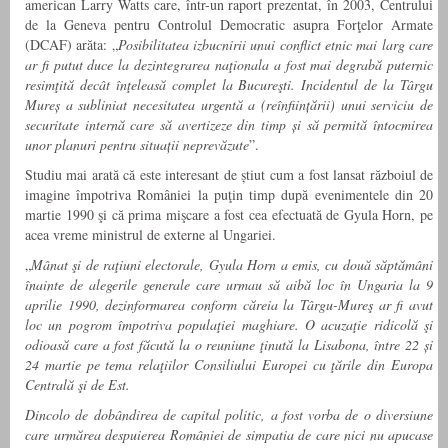
american Larry Watts care, într-un raport prezentat, în 2003, Centrului
de la Geneva pentru Controlul Democratic asupra Forţelor Armate
(DCAF) arăta: „
Posibilitatea izbucnirii unui conflict etnic mai larg care
ar fi putut duce la dezintegrarea naţionala a fost mai degrabă puternic
resimţită decât înţeleasă complet la Bucureşti. Incidentul de la Târgu
Mureș a subliniat necesitatea urgentă a (reînființării) unui serviciu de
securitate internă care să avertizeze din timp și să permită întocmirea
unor planuri pentru situații neprevăzute
”.
Studiu mai arată că este interesant de știut cum a fost lansat războiul de
imagine împotriva României la puţin timp după evenimentele din 20
martie 1990 şi că prima mişcare a fost cea efectuată de Gyula Horn, pe
acea vreme ministrul de externe al Ungariei.
„
Mânat şi de raţiuni electorale, Gyula Horn a emis, cu două săptămâni
înainte de alegerile generale care urmau să aibă loc în Ungaria la 9
aprilie 1990, dezinformarea conform căreia la Târgu-Mureş ar fi avut
loc un pogrom împotriva populaţiei maghiare. O acuzaţie ridicolă şi
odioasă care a fost făcută la o reuniune ţinută la Lisabona, între 22 și
24 martie pe tema relaţiilor Consiliului Europei cu ţările din Europa
Centrală şi de Est.
Dincolo de dobândirea de capital politic, a fost vorba de o diversiune
care urmărea despuierea României de simpatia de care nici nu apucase