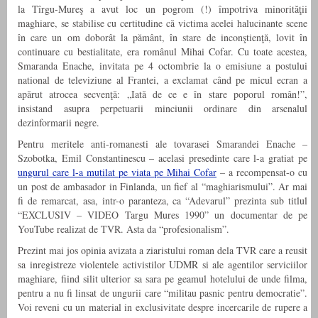
la Tîrgu-Mureş a avut loc un pogrom (!) împotriva minorităţii
maghiare, se stabilise cu certitudine că victima acelei halucinante scene
în care un om doborât la pământ, în stare de inconştienţă, lovit în
continuare cu bestialitate, era românul Mihai Cofar. Cu toate acestea,
Smaranda Enache, invitata pe 4 octombrie la o emisiune a postului
national de televiziune al Frantei, a exclamat când pe micul ecran a
apărut atrocea secvenţă: „Iată de ce e în stare poporul român!”,
insistand asupra perpetuarii minciunii ordinare din arsenalul
dezinformarii negre.
Pentru meritele anti-romanesti ale tovarasei Smarandei Enache –
Szobotka, Emil Constantinescu – acelasi presedinte care l-a gratiat pe
ungurul care l-a mutilat pe viata pe Mihai Cofar
– a recompensat-o cu
un post de ambasador in Finlanda, un fief al “maghiarismului”. Ar mai
fi de remarcat, asa, intr-o paranteza, ca “Adevarul” prezinta sub titlul
“EXCLUSIV – VIDEO Targu Mures 1990” un documentar de pe
YouTube realizat de TVR. Asta da “profesionalism”.
Prezint mai jos opinia avizata a ziaristului roman dela TVR care a reusit
sa inregistreze violentele activistilor UDMR si ale agentilor serviciilor
maghiare, fiind silit ulterior sa sara pe geamul hotelului de unde filma,
pentru a nu fi linsat de ungurii care “militau pasnic pentru democratie”.
Voi reveni cu un material in exclusivitate despre incercarile de rupere a