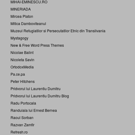
MIHAI-EMINESCU.RO
MINERIADA
Mircea Platon
Mitica Damboviteanul
Muzeul Refugiatilor si Persecutatilor Etnic din Transilvania
Mystagogy
New & Free Word Press Themes
Nicolae Balint
Nicoleta Savin
OrtodoxMedia
Pa.ce.pa
Peter Hitchens
Pridvorul lui Laurentiu Dumitru
Pridvorul lui Laurentiu Dumitru Blog
Radu Portocala
Randuiala lui Ernest Bernea
Raoul Sorban
Razvan Zamfir
Refresh.ro