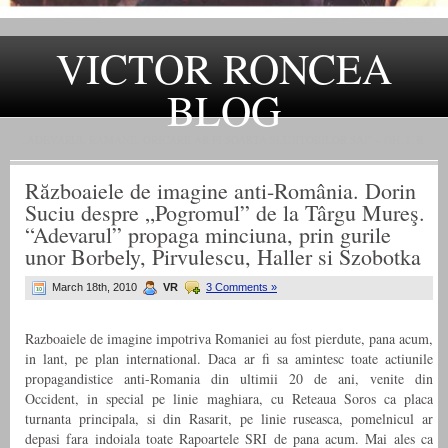
VICTOR RONCEA
BLOG
„ADEVARUL RAMANE, ORICARE AR FI SOARTA SLUJITORILOR SAI" – GH. I. B.
Războaiele de imagine anti-România. Dorin
Suciu despre „Pogromul” de la Târgu Mureş.
“Adevarul” propaga minciuna, prin gurile
unor Borbely, Pirvulescu, Haller si Szobotka
March 18th, 2010
VR
3 Comments »
Razboaiele de imagine impotriva Romaniei au fost pierdute, pana acum,
in lant, pe plan international. Daca ar fi sa amintesc toate actiunile
propagandistice anti-Romania din ultimii 20 de ani, venite din
Occident, in special pe linie maghiara, cu Reteaua Soros ca placa
turnanta principala, si din Rasarit, pe linie ruseasca, pomelnicul ar
depasi fara indoiala toate Rapoartele SRI de pana acum. Mai ales ca