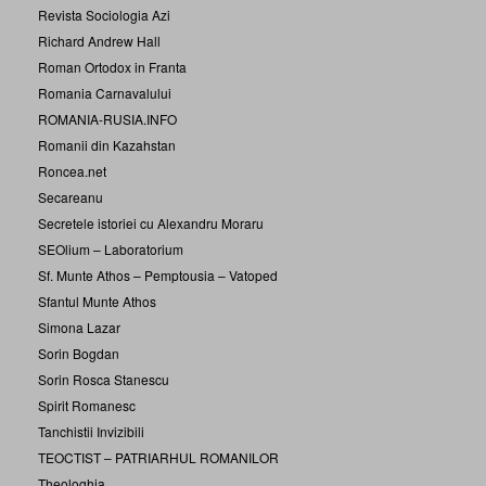
Revista Sociologia Azi
Richard Andrew Hall
Roman Ortodox in Franta
Romania Carnavalului
ROMANIA-RUSIA.INFO
Romanii din Kazahstan
Roncea.net
Secareanu
Secretele istoriei cu Alexandru Moraru
SEOlium – Laboratorium
Sf. Munte Athos – Pemptousia – Vatoped
Sfantul Munte Athos
Simona Lazar
Sorin Bogdan
Sorin Rosca Stanescu
Spirit Romanesc
Tanchistii Invizibili
TEOCTIST – PATRIARHUL ROMANILOR
Theologhia