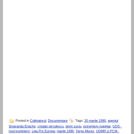
Posted in
Colimatorul
,
Documentare
Tags:
20 martie 1990
,
agentul
Smaranda Enache
,
cristian pirvulescu
,
dorin suciu
,
extremism maghiar
,
GDS -
noul komintern
,
Liga Pro Europa
,
martie 1990
,
Targu Mures
,
UDMR si PCM -