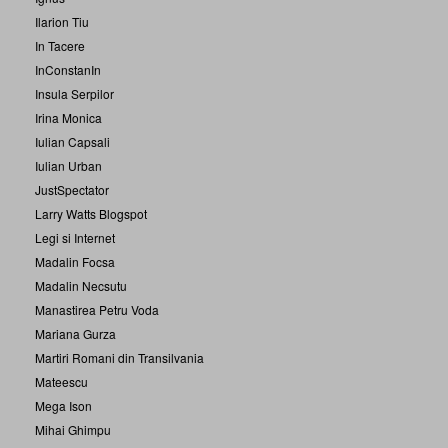
Ilarion Tiu
In Tacere
InConstanIn
Insula Serpilor
Irina Monica
Iulian Capsali
Iulian Urban
JustSpectator
Larry Watts Blogspot
Legi si Internet
Madalin Focsa
Madalin Necsutu
Manastirea Petru Voda
Mariana Gurza
Martiri Romani din Transilvania
Mateescu
Mega Ison
Mihai Ghimpu