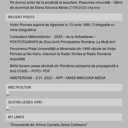
Pe drumul suitor de la pocăință la ascultare. Pescuirea minunată – Gând
de duminică de Elena Solunca Moise
27/09/2020
eXpress
RECENT POSTS
Victor Roncea suprins de Agerpres în 13 iunie 1990: O fotografie cu
mine fotografiind
Calendarul Mărturisitorilor – 2023 – de la ActiveNews –
PDF/FOTOGRAFII de Ziua Unirii Principatelor Române. La Mulți Ani!
Fenomenul Piața Universității și Mineriada din 1990 văzute de Victor
Roncea și Nic Hanu. Interviuri la Radio Trinitas și Radio România
Actualități
BANI Guvern presa vândută din România campania de propagandă a
fricii COVID – FOTO / PDF
AMSTERDAM – 2.01. 2022 – AFP – MASS MINCIUNA MEDIA
WELTKULTUR
SUSTIN LEGEA APEI
MY LINKS
"Documente din Arhiva Corneliu Zelea Codreanu"