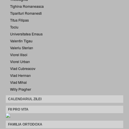
Tighina Romaneasca
Tiparituri Romanesti
Titus Filipas
Tociu
Universitatea Emaus
Valentin Tigau
Valeriu Sterian
Viorel Ilisoi
Viorel Urban
Vlad Cubreacov
Vlad Herman
Vlad Mihai
Willy Pragher
CALENDARUL ZILEI
FII PRO VITA
FAMILIA ORTODOXA