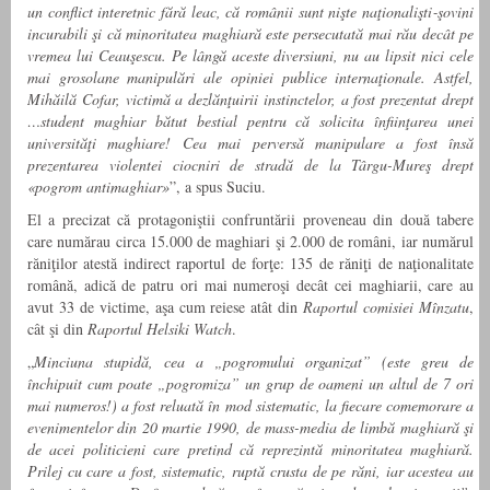
un conflict interetnic fără leac, că românii sunt nişte naţionalişti‑şovini
incurabili şi că minoritatea maghiară este persecutată mai rău decât pe
vremea lui Ceauşescu. Pe lângă aceste diversiuni, nu au lipsit nici cele
mai grosolane manipulări ale opiniei publice internaţionale. Astfel,
Mihăilă Cofar, victimă a dezlănţuirii instinctelor, a fost prezentat drept
…student maghiar bătut bestial pentru că solicita înfiinţarea unei
universităţi maghiare! Cea mai perversă manipulare a fost însă
prezentarea violentei ciocniri de stradă de la Târgu-Mureş drept
«pogrom antimaghiar»
”, a spus Suciu.
El a precizat că protagoniştii confruntării proveneau din două tabere
care numărau circa 15.000 de maghiari şi 2.000 de români, iar numărul
răniţilor atestă indirect raportul de forţe: 135 de răniţi de naţionalitate
română, adică de patru ori mai numeroşi decât cei maghiarii, care au
avut 33 de victime, aşa cum reiese atât din
Raportul comisiei Mînzatu
,
cât şi din
Raportul Helsiki Watch
.
„
Minciuna stupidă, cea a „pogromului organizat” (este greu de
închipuit cum poate „pogromiza” un grup de oameni un altul de 7 ori
mai numeros!) a fost reluată în mod sistematic, la fiecare comemorare a
evenimentelor din 20 martie 1990, de mass-media de limbă maghiară şi
de acei politicieni care pretind că reprezintă minoritatea maghiară.
Prilej cu care a fost, sistematic, ruptă crusta de pe răni, iar acestea au