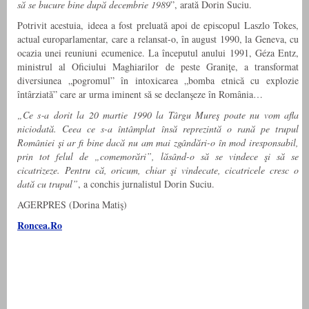
să se bucure bine după decembrie 1989
”, arată Dorin Suciu.
Potrivit acestuia, ideea a fost preluată apoi de episcopul Laszlo Tokes,
actual europarlamentar, care a relansat-o, în august 1990, la Geneva, cu
ocazia unei reuniuni ecumenice. La începutul anului 1991, Géza Entz,
ministrul al Oficiului Maghiarilor de peste Graniţe, a transformat
diversiunea „pogromul” în intoxicarea „bomba etnică cu explozie
întârziată” care ar urma iminent să se declanşeze în România…
„Ce s‑a dorit la 20 martie 1990 la Târgu Mureş poate nu vom afla
niciodată. Ceea ce s-a întâmplat însă reprezintă o rană pe trupul
României şi ar fi bine dacă nu am mai zgândări-o în mod iresponsabil,
prin tot felul de „comemorări”, lăsând-o să se vindece şi să se
cicatrizeze. Pentru că, oricum, chiar şi vindecate, cicatricele cresc o
dată cu trupul”
, a conchis jurnalistul Dorin Suciu.
AGERPRES (Dorina Matiş)
Roncea.Ro