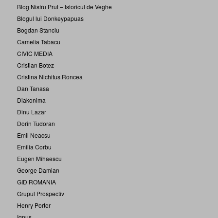
Blog Nistru Prut – Istoricul de Veghe
Blogul lui Donkeypapuas
Bogdan Stanciu
Camelia Tabacu
CIVIC MEDIA
Cristian Botez
Cristina Nichitus Roncea
Dan Tanasa
Diakonima
Dinu Lazar
Dorin Tudoran
Emil Neacsu
Emilia Corbu
Eugen Mihaescu
George Damian
GID ROMANIA
Grupul Prospectiv
Henry Porter
Ignus