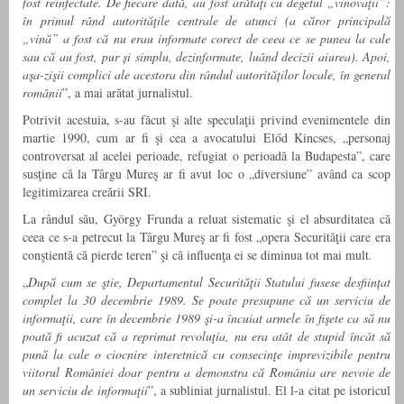
fost reinfectate. De fiecare dată, au fost arătaţi cu degetul „vinovaţii”:
în primul rând autorităţile centrale de atunci (a căror principală
„vină” a fost că nu erau informate corect de ceea ce se punea la cale
sau că au fost, pur și simplu, dezinformate, luând decizii aiurea). Apoi,
aşa-zişii complici ale acestora din rândul autorităților locale, în general
românii
”, a mai arătat jurnalistul.
Potrivit acestuia, s-au făcut şi alte speculaţii privind evenimentele din
martie 1990, cum ar fi şi cea a avocatului Előd Kincses, „personaj
controversat al acelei perioade, refugiat o perioadă la Budapesta”, care
susţine că la Târgu Mureş ar fi avut loc o „diversiune” având ca scop
legitimizarea creării SRI.
La rândul său, György Frunda a reluat sistematic şi el absurditatea că
ceea ce s‑a petrecut la Târgu Mureş ar fi fost „opera Securităţii care era
conştientă că pierde teren” şi că influenţa ei se diminua tot mai mult
.
„
După cum se ştie, Departamentul Securității Statului fusese desființat
complet la 30 decembrie 1989. Se poate presupune că un serviciu de
informaţii, care în decembrie 1989 şi-a încuiat armele în fişete ca să nu
poată fi acuzat că a reprimat revoluţia, nu era atât de stupid încât să
pună la cale o ciocnire interetnică cu consecinţe imprevizibile pentru
viitorul României doar pentru a demonstra că România are nevoie de
un serviciu de informaţii
”, a subliniat jurnalistul. El l-a citat pe istoricul