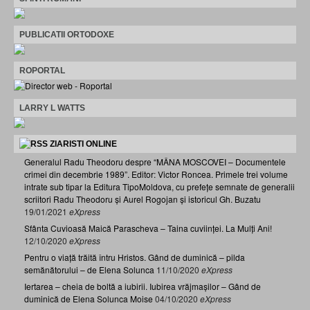
PUBLICATII ORTODOXE
ROPORTAL
LARRY L WATTS
ZIARISTI ONLINE
Generalul Radu Theodoru despre “MÂNA MOSCOVEI – Documentele
crimei din decembrie 1989”. Editor: Victor Roncea. Primele trei volume
intrate sub tipar la Editura TipoMoldova, cu prefețe semnate de generalii
scriitori Radu Theodoru și Aurel Rogojan și istoricul Gh. Buzatu
19/01/2021
eXpress
Sfânta Cuvioasă Maică Parascheva – Taina cuviinței. La Mulți Ani!
12/10/2020
eXpress
Pentru o viață trăită întru Hristos. Gând de duminică – pilda
semănătorului – de Elena Solunca
11/10/2020
eXpress
Iertarea – cheia de boltă a iubirii. Iubirea vrăjmașilor – Gând de
duminică de Elena Solunca Moise
04/10/2020
eXpress