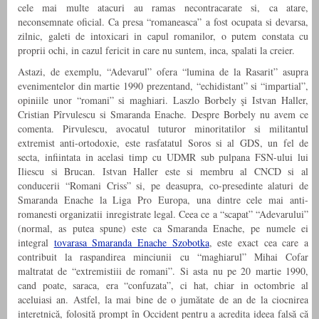
cele mai multe atacuri au ramas necontracarate si, ca atare,
neconsemnate oficial. Ca presa “romaneasca” a fost ocupata si devarsa,
zilnic, galeti de intoxicari in capul romanilor, o putem constata cu
proprii ochi, in cazul fericit in care nu suntem, inca, spalati la creier.
Astazi, de exemplu, “Adevarul” ofera “lumina de la Rasarit” asupra
evenimentelor din martie 1990 prezentand, “echidistant” si “impartial”,
opiniile unor “romani” si maghiari. Laszlo Borbely şi Istvan Haller,
Cristian Pîrvulescu si Smaranda Enache. Despre Borbely nu avem ce
comenta. Pirvulescu, avocatul tuturor minoritatilor si militantul
extremist anti-ortodoxie, este rasfatatul Soros si al GDS, un fel de
secta, infiintata in acelasi timp cu UDMR sub pulpana FSN-ului lui
Iliescu si Brucan. Istvan Haller este si membru al CNCD si al
conducerii “Romani Criss” si, pe deasupra, co-presedinte alaturi de
Smaranda Enache la Liga Pro Europa, una dintre cele mai anti-
romanesti organizatii inregistrate legal. Ceea ce a “scapat” “Adevarului”
(normal, as putea spune) este ca Smaranda Enache, pe numele ei
integral
tovarasa Smaranda Enache Szobotka
, este exact cea care a
contribuit la raspandirea minciunii cu “maghiarul” Mihai Cofar
maltratat de “extremistiii de romani”. Si asta nu pe 20 martie 1990,
cand poate, saraca, era “confuzata”, ci hat, chiar in octombrie al
aceluiasi an. Astfel, la mai bine de o jumătate de an de la ciocnirea
interetnică, folosită prompt în Occident pentru a acredita ideea falsă că