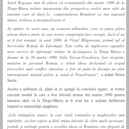
Aurel Rogojan sunt de părere că evenimentele din martie 1990 de la
Târgu-Mureș trebuie interpretate din perspectiva creării unor stări de
tensiune care să ducă la compromiterea României ca stat național
unitar, izolarea și marginalizarea ei.
Aş aminti, în acest sens, un scenariu tulburător, care ar putea părea
născut dintr-o minte în care teoria conspiraţiei face ravagii, dacă el nu
ar fi fost enunţat, în anul 2006, de Virgil Măgureanu, primul şef al
Serviciului Român de Informaţii. Este vorba de implicarea agenților
unor servicii de informaţii străine în declanşarea la Târgu Mureş a
dramei de la 20 martie 1990. Gelu Voican-Voiculescu, fost viceprim-
ministru în guvernul Roman, a reluat ideea declarând că scopul
provocării unui conflict interetnic a fost să pună în discuţie pe plan
internaţional statutul politic şi statal al Transilvaniei”,
a arătat Dorin
Suciu.
Acesta a subliniat că, până să se ajungă la concluzii sigure, ar trebui
cercetat modul în care a fost folosită drama din martie 1990 pentru
lansarea ideii că la Târgu-Mureş ar fi avut loc o acţiune deliberată
împotriva minorităţii maghiare.
„
Cele întâmplate atunci, în care vinile românilor şi maghiarilor sunt
împărţite, au fost copios şi fără ruşine folosite de către unele persoane,
partide și instituții pentru a acredita ideea că România este sfâşiată de