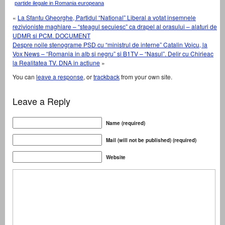
partide ilegale in Romania europeana
«
La Sfantu Gheorghe, Partidul “National” Liberal a votat insemnele
rezivioniste maghiare – “steagul secuiesc” ca drapel al orasului – alaturi de
UDMR si PCM. DOCUMENT
Despre noile stenograme PSD cu “ministrul de interne” Catalin Voicu, la
Vox News – “Romania in alb si negru” si B1TV – “Nasul”. Delir cu Chirieac
la Realitatea TV. DNA in actiune
»
You can
leave a response
, or
trackback
from your own site.
Leave a Reply
Name (required)
Mail (will not be published) (required)
Website