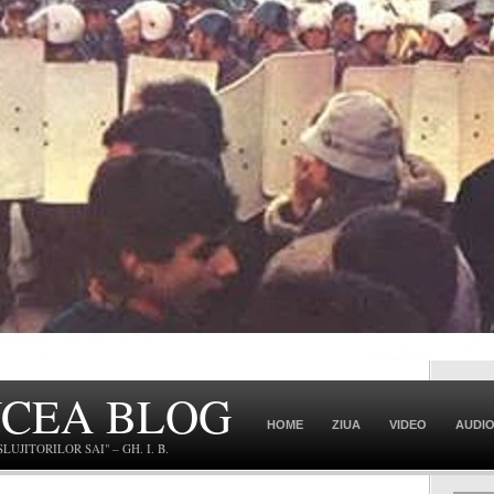
NCEA BLOG
HOME
ZIUA
VIDEO
AUDI
JITORILOR SAI" – GH. I. B.
CONTACT