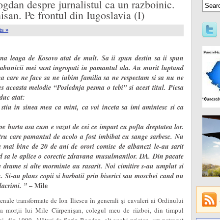
gdan despre jurnalistul ca un razboinic.
an. Pe frontul din Iugoslavia (I)
s »
 ma leaga de Kosovo atat de mult. Sa ii spun destin sa ii spun
trabunicii mei sunt ingropati in pamantul ala. Au murit luptand
ena care ne face sa ne iubim familia sa ne respectam si sa nu ne
s aceasta melodie “Poslednja pesma o tebi” si acest titul. Piesa
aduc atat:
stiu in sinea mea ca mint, ca voi inceta sa imi amintesc si ca
e harta asa cum e vazut de cei ce impart cu pofta dreptatea lor.
entru care pamantul de acolo a fost imbibat cu sange sarbesc. Nu
 mai bine de 20 de ani de orori comise de albanezi le-au sarit
ud sa le aplice o corectie zdravana musulmanilor. DA. Din pacate
e drame si alte morminte au rasarit. Noi cimitire s-au umplut si
 Si-au plans copii si barbatii prin biserici sau moschei cand nu
– Mile
lacrimi. ”
enale transformate de Ion Iliescu în generali şi cavaleri ai Ordinului
ă a morţii lui Mile Cărpenişan, colegul meu de război, din timpul