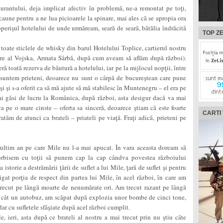
aurantului, deja implicat afectiv în problemă, ne-a remontat pe toţi,
caune pentru a ne lua picioarele la spinare, mai ales că se apropia ora
perişul hotelului de unde urmăream, seară de seară, bătălia îndrăcită
TOP ZE
oate sticlele de whisky din barul Hotelului Toplice, cartierul nostru
are al Vojska, Armata Sârbă, după cum aveam să aflăm după război).
ă toată rezerva de băutură a hotelului, iar pe la mijlocul nopţii, între
că suntem prieteni, deoarece nu sunt o cârpă de bucureştean care pune
şi şi s-a oferit ca să mă ajute să mă stabilesc în Muntenegru – el era pe
 găsi de lucru la Românica, după război, asta desigur dacă va mai
 pe o mare cinste – oferta sa sinceră, deoarece ştiam că este foarte
CARTI
tăm de atunci ca brateli – priateli pe viaţă. Fraţi adică, prieteni pe
 ultim an pe care Mile nu l-a mai apucat. În vara aceasta doream să
Vorbisem cu toţii să punem cap la cap cândva povestea războiului
 istorie a destrămării ţării de suflet a lui Mile, ţară de suflet şi pentru
at porţia de respect din partea lui Mile, în acel război, în care am
 trecut pe lângă moarte de nenumărate ori. Am trecut razant pe lângă
e cât un autobuz, am scăpat după explozia unor bombe de cinci tone,
dar cu sufletele sfâşiate după acel război cumplit.
e, ieri, asta după ce brateli al nostru a mai trecut prin nu ştiu câte