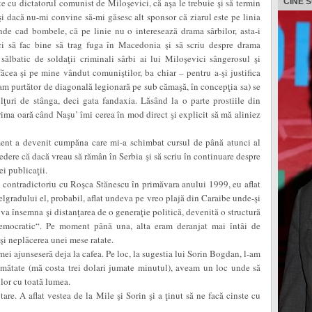
e cu dictatorul comunist de Miloşevici, că aşa le trebuie şi să termin
CINE 
şi dacă nu-mi convine să-mi găsesc alt sponsor că ziarul este pe linia
de cad bombele, că pe linie nu o interesează drama sârbilor, asta-i
i să fac bine să trag fuga în Macedonia şi să scriu despre drama
 sălbatic de soldaţii criminali sârbi ai lui Miloşevici sângerosul şi
făcea şi pe mine vândut comuniştilor, ba chiar – pentru a-şi justifica
ram purtător de diagonală legionară pe sub cămaşă, în concepţia sa) se
olţuri de stânga, deci gata fandaxia. Lăsând la o parte prostiile din
 prima oară când Naşu’ îmi cerea în mod direct şi explicit să mă aliniez
ent a devenit cumpăna care mi-a schimbat cursul de până atunci al
vedere că dacă vreau să rămân în Serbia şi să scriu în continuare despre
i publicaţii.
contradictoriu cu Roşca Stănescu în primăvara anului 1999, eu aflat
Belgradului el, probabil, aflat undeva pe vreo plajă din Caraibe unde-şi
va însemna şi distanţarea de o generaţie politică, devenită o structură
emocratic“. Pe moment până una, alta eram deranjat mai întâi de
 şi neplăcerea unei mese ratate.
 mei ajunseseră deja la cafea. Pe loc, la sugestia lui Sorin Bogdan, l-am
jumătate (mă costa trei dolari jumate minutul), aveam un loc unde să
ilor cu toată lumea.
tare. A aflat vestea de la Mile şi Sorin şi a ţinut să ne facă cinste cu