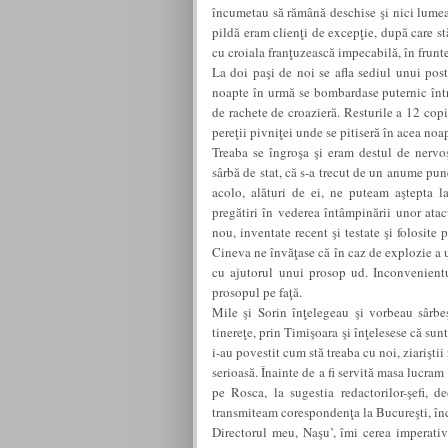
încumetau să rămână deschise şi nici lumea
pildă eram clienţi de excepţie, după care st
cu croiala franţuzească impecabilă, în frunte
La doi paşi de noi se afla sediul unui post
noapte în urmă se bombardase puternic într
de rachete de croazieră. Resturile a 12 cop
pereţii pivniţei unde se pitiseră în acea noap
Treaba se îngroşa şi eram destul de nervo
sârbă de stat, că s-a trecut de un anume punc
acolo, alături de ei, ne puteam aştepta l
pregătiri în vederea întâmpinării unor at
nou, inventate recent şi testate şi folosite
Cineva ne învăţase că în caz de explozie a 
cu ajutorul unui prosop ud. Inconvenientu
prosopul pe faţă.
Mile şi Sorin înţelegeau şi vorbeau sârbeş
tinereţe, prin Timişoara şi înţelesese că su
i-au povestit cum stă treaba cu noi, ziarişt
serioasă. Înainte de a fi servită masa lucra
pe Rosca, la sugestia redactorilor-şefi,
transmiteam corespondenţa la Bucureşti, în
Directorul meu, Naşu’, îmi cerea imperativ 