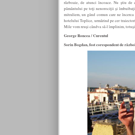
războaie, de atunci încoace. Nu ştiu de
pământului pe toţi nenorociţii şi îmbuibaţii
mitraliem, un gând comun care ne încerca p
hotelului Toplice, urmărind pe cer traiector
Mile vom reuşi cândva să-l împlinim, totuşi,
George Roncea / Curentul
Sorin Bogdan, fost corespondent de răzb