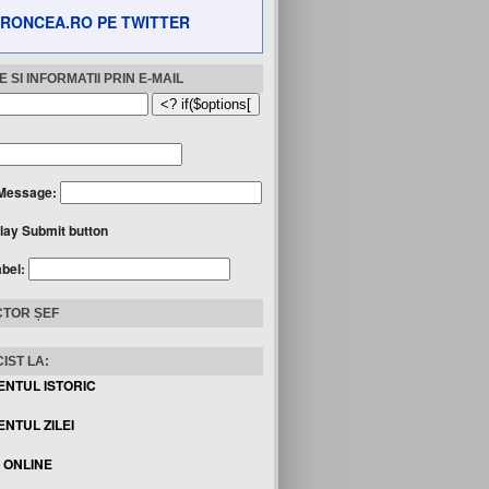
RONCEA.RO PE TWITTER
 SI INFORMATII PRIN E-MAIL
Message:
lay Submit button
abel:
TOR ȘEF
IST LA:
ENTUL ISTORIC
NTUL ZILEI
I ONLINE