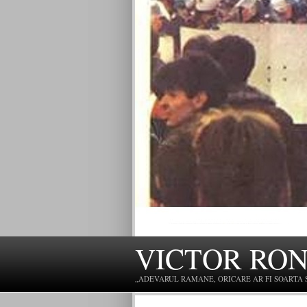
VICTOR RO
„ADEVARUL RAMANE, ORICARE AR FI SOARTA SLU