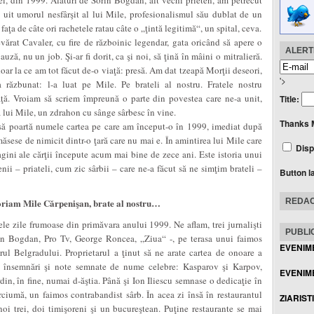
 din 1999. Alături de Sorin Bogdan, alt vechi prieten, am petrecut
uit umorul nesfârşit al lui Mile, profesionalismul său dublat de un
aţa de câte ori rachetele ratau câte o „ţintă legitimă“, un spital, ceva.
vărat Cavaler, cu fire de războinic legendar, gata oricând să apere o
ALERTE
uză, nu un job. Şi-ar fi dorit, ca şi noi, să ţină în mâini o mitralieră.
ar la ce am tot făcut de-o viaţă: presă. Am dat tzeapă Morţii deseori,
'>
a răzbunat: l-a luat pe Mile. Pe brateli al nostru. Fratele nostru
aţă. Vroiam să scriem împreună o parte din povestea care ne-a unit,
Title:
 lui Mile, un zdrahon cu sânge sârbesc în vine.
Thanks 
 să poartă numele cartea pe care am început-o în 1999, imediat după
sese de nimicit dintr-o ţară care nu mai e. În amintirea lui Mile care
Disp
agini ale cărţii începute acum mai bine de zece ani. Este istoria unui
enii – priateli, cum zic sârbii – care ne-a făcut să ne simţim brateli –
Button l
moriam Mile Cărpenişan, brate al nostru…
REDAC
ele zile frumoase din primăvara anului 1999. Ne aflam, trei jurnalişti
PUBLIC
n Bogdan, Pro Tv, George Roncea, „Ziua“ -, pe terasa unui faimos
EVENIM
trul Belgradului. Proprietarul a ţinut să ne arate cartea de onoare a
de însemnări şi note semnate de nume celebre: Kasparov şi Karpov,
EVENIME
in, în fine, numai d-ăştia. Până şi Ion Iliescu semnase o dedicaţie în
ârciumă, un faimos contrabandist sârb. În acea zi însă în restaurantul
ZIARIST
oi trei, doi timişoreni şi un bucureştean. Puţine restaurante se mai