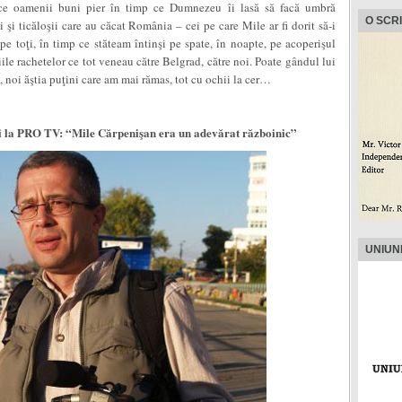
 ce oamenii buni pier în timp ce Dumnezeu îi lasă să facă umbră
O SCR
 şi ticăloşii care au căcat România – cei pe care Mile ar fi dorit să-i
e toţi, în timp ce stăteam întinşi pe spate, în noapte, pe acoperişul
iile rachetelor ce tot veneau către Belgrad, către noi. Poate gândul lui
 noi ăştia puţini care am mai rămas, tot cu ochii la cer…
oi la PRO TV: “Mile Cărpenişan era un adevărat războinic”
UNIUN