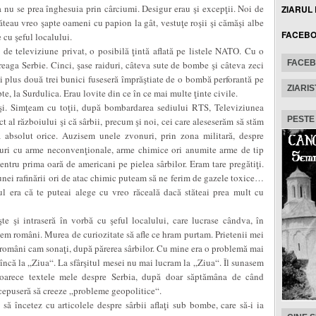
 nu se prea înghesuia prin cârciumi. Desigur erau şi excepţii. Noi de
ZIARUL
ăteau vreo şapte oameni cu papion la gât, vestuţe roşii şi cămăşi albe
FACEB
 cu şeful localului.
 de televiziune privat, o posibilă ţintă aflată pe listele NATO. Cu o
FACE
eaga Serbie. Cinci, şase raiduri, câteva sute de bombe şi câteva zeci
ii plus două trei bunici fuseseră împrăştiate de o bombă perforantă pe
ZIARIS
te, la Surdulica. Erau lovite din ce în ce mai multe ţinte civile.
şi. Simţeam cu toţii, după bombardarea sediului RTS, Televiziunea
PESTE
t al războiului şi că sârbii, precum şi noi, cei care aleseserăm să stăm
a absolut orice. Auzisem unele zvonuri, prin zona militară, despre
acuri cu arme neconvenţionale, arme chimice ori anumite arme de tip
 pentru prima oară de americani pe pielea sârbilor. Eram tare pregătiţi.
unei rafinării ori de atac chimic puteam să ne ferim de gazele toxice…
l era că te puteai alege cu vreo răceală dacă stăteai prea mult cu
te şi intraseră în vorbă cu şeful localului, care lucrase cândva, în
ntem români. Murea de curiozitate să afle ce hram purtam. Prietenii mei
ii români cam sonaţi, după părerea sârbilor. Cu mine era o problemă mai
m încă la „Ziua“. La sfârşitul mesei nu mai lucram la „Ziua“. Îl sunasem
 deoarece textele mele despre Serbia, după doar săptămâna de când
cepuseră să creeze „probleme geopolitice“.
să încetez cu articolele despre sârbii aflaţi sub bombe, care să-i ia