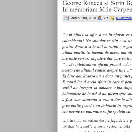
George Roncea si Sorin Bo
In memoriam Mile Carpenis
March 23rd, 2010
VR
6 Comment
” Am ajuns sa aflu si eu in sfarsit ce
coincidenta? Nu stiu dar ce stiu e ca s
pentru Kosovo si la noi la sarbii e o g
uitam mortii. Si tocmai de aceea am ale
are niste versuri sugestive din care va tr
” …Si intotdeauna oficial promit , dar 
acesta este ultimul cantec despre tine…”
Ei bine dar Kosovo nu e doar un punct p
E totusi locul acela sfant in care si p
sarbii au inceput sa omoare. Abia dupa
balamalele de la usi si au plecat spre s
a fost cam zdravana si asta a dus la alt
prea multe femei s-au imbracat in negru.
era nevoie ca marmura sa fie spalata cu 
Ieri, în timp ce scriam despre jagardelele p
„Mihai Viteazul“, a sosit vestea teribil