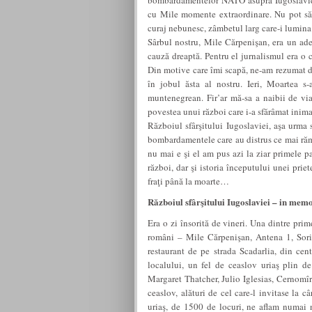
bombardamentelor NATO asupra Iugoslaviei,
cu Mile momente extraordinare. Nu pot să 
curaj nebunesc, zâmbetul larg care-i lumina f
Sârbul nostru, Mile Cărpenişan, era un ade
cauză dreaptă. Pentru el jurnalismul era o ca
Din motive care îmi scapă, ne-am rezumat do
în jobul ăsta al nostru. Ieri, Moartea s-
muntenegrean. Fir’ar mă-sa a naibii de vi
povestea unui război care i-a sfărâmat inima
Războiul sfârşitului Iugoslaviei, aşa urma
bombardamentele care au distrus ce mai rămă
nu mai e şi el am pus azi la ziar primele p
război, dar şi istoria începutului unei priet
fraţi până la moarte…
Războiul sfârşitului Iugoslaviei – in me
Era o zi însorită de vineri. Una dintre prim
români – Mile Cărpenişan, Antena 1, Sori
restaurant de pe strada Scadarlia, din cen
localului, un fel de ceaslov uriaş plin 
Margaret Thatcher, Julio Iglesias, Cernomîrd
ceaslov, alături de cel care-l invitase la c
uriaş, de 1500 de locuri, ne aflam numai n