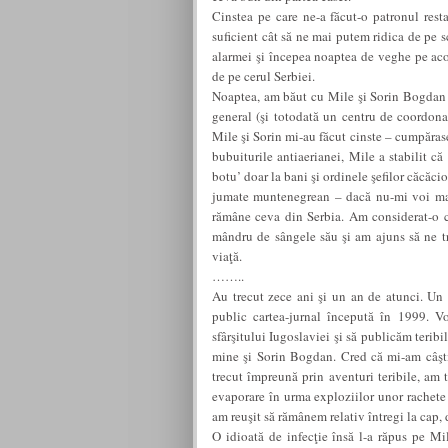
Cinstea pe care ne-a făcut-o patronul rest
suficient cât să ne mai putem ridica de pe s
alarmei şi începea noaptea de veghe pe aco
de pe cerul Serbiei.
Noaptea, am băut cu Mile şi Sorin Bogdan t
general (şi totodată un centru de coordon
Mile şi Sorin mi-au făcut cinste – cumpăraser
bubuiturile antiaerianei, Mile a stabilit 
botu’ doar la bani şi ordinele şefilor căcăcio
jumate muntenegrean – dacă nu-mi voi mai
rămâne ceva din Serbia. Am considerat-o ca
mândru de sângele său şi am ajuns să ne tra
viaţă.
……..
Au trecut zece ani şi un an de atunci. Un
public cartea-jurnal începută în 1999. 
sfârşitului Iugoslaviei şi să publicăm teribila
mine şi Sorin Bogdan. Cred că mi-am câştig
trecut împreună prin aventuri teribile, am
evaporare în urma exploziilor unor rachet
am reuşit să rămânem relativ întregi la cap, 
O idioată de infecţie însă l-a răpus pe Mil