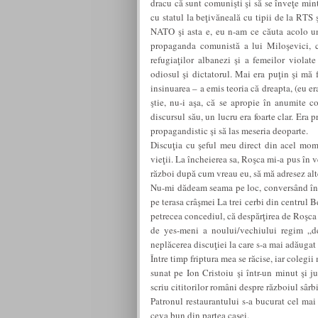
dracu că sunt comunişti şi să se înveţe mint
cu statul la beţivăneală cu tipii de la RTS 
NATO şi asta e, eu n-am ce căuta acolo un
propaganda comunistă a lui Miloşevici, c
refugiaţilor albanezi şi a femeilor violate
odiosul şi dictatorul. Mai era puţin şi mă 
insinuarea – a emis teoria că dreapta, (eu e
ştie, nu-i aşa, că se apropie în anumite c
discursul său, un lucru era foarte clar. Era
propagandistic şi să las meseria deoparte.
Discuţia cu şeful meu direct din acel mom
vieţii. La încheierea sa, Roşca mi-a pus în 
război după cum vreau eu, să mă adresez alte
Nu-mi dădeam seama pe loc, conversând în 
pe terasa crâşmei La trei cerbi din centrul 
petrecea concediul, că despărţirea de Roşca 
de yes-meni a noului/vechiului regim „d
neplăcerea discuţiei la care s-a mai adăugat
Între timp friptura mea se răcise, iar colegii
sunat pe Ion Cristoiu şi într-un minut şi 
scriu cititorilor români despre războiul sârb
Patronul restaurantului s-a bucurat cel mai 
ceva bun din partea casei.