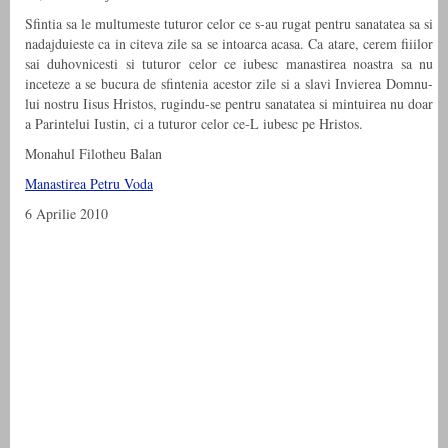
Sfin­tia sa le mul­tumeste tuturor celor ce s-au rugat pen­tru sanatatea sa si
nada­j­duieste ca in citeva zile sa se intoarca acasa. Ca atare, cerem fii­ilor
sai duhovnicesti si tuturor celor ce iubesc man­a­s­tirea noas­tra sa nu
inceteze a se bucura de sfin­te­nia aces­tor zile si a slavi Invierea Dom­nu­
lui nos­tru Iisus Hris­tos, rugindu-se pen­tru sanatatea si min­tuirea nu doar
a Par­in­telui Iustin, ci a tuturor celor ce-L iubesc pe Hristos.
Mon­ahul Filotheu Balan
Man­a­s­tirea Petru Voda
6 Aprilie 2010