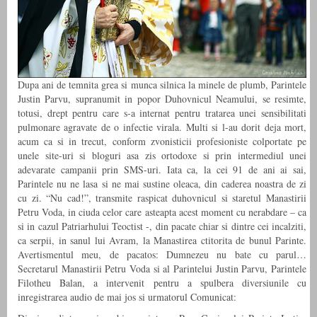
Dupa ani de temnita grea si munca silnica la minele de plumb, Parintele
Justin Parvu, supranumit in popor Duhovnicul Neamului, se resimte,
totusi, drept pentru care s-a internat pentru tratarea unei sensibilitati
pulmonare agravate de o infectie virala. Multi si l-au dorit deja mort,
acum ca si in trecut, conform zvonisticii profesioniste colportate pe
unele site-uri si bloguri asa zis ortodoxe si prin intermediul unei
adevarate campanii prin SMS-uri. Iata ca, la cei 91 de ani ai sai,
Parintele nu ne lasa si ne mai sustine oleaca, din caderea noastra de zi
cu zi. “Nu cad!”, transmite raspicat duhovnicul si staretul Manastirii
Petru Voda, in ciuda celor care asteapta acest moment cu nerabdare – ca
si in cazul Patriarhului Teoctist -, din pacate chiar si dintre cei incalziti,
ca serpii, in sanul lui Avram, la Manastirea ctitorita de bunul Parinte.
Avertismentul meu, de pacatos: Dumnezeu nu bate cu parul…
Secretarul Manastirii Petru Voda si al Parintelui Justin Parvu, Parintele
Filotheu Balan, a intervenit pentru a spulbera diversiunile cu
inregistrarea audio de mai jos si urmatorul Comunicat: