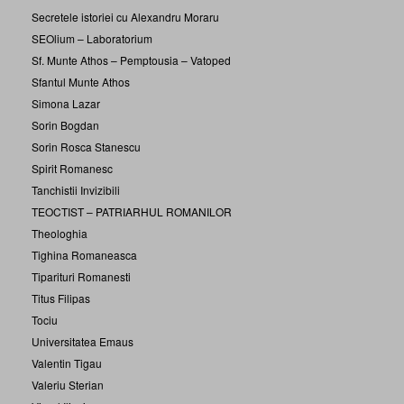
Secretele istoriei cu Alexandru Moraru
SEOlium – Laboratorium
Sf. Munte Athos – Pemptousia – Vatoped
Sfantul Munte Athos
Simona Lazar
Sorin Bogdan
Sorin Rosca Stanescu
Spirit Romanesc
Tanchistii Invizibili
TEOCTIST – PATRIARHUL ROMANILOR
Theologhia
Tighina Romaneasca
Tiparituri Romanesti
Titus Filipas
Tociu
Universitatea Emaus
Valentin Tigau
Valeriu Sterian