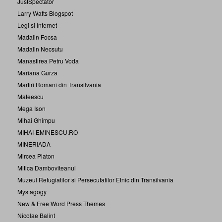
JustSpectator
Larry Watts Blogspot
Legi si Internet
Madalin Focsa
Madalin Necsutu
Manastirea Petru Voda
Mariana Gurza
Martiri Romani din Transilvania
Mateescu
Mega Ison
Mihai Ghimpu
MIHAI-EMINESCU.RO
MINERIADA
Mircea Platon
Mitica Damboviteanul
Muzeul Refugiatilor si Persecutatilor Etnic din Transilvania
Mystagogy
New & Free Word Press Themes
Nicolae Balint