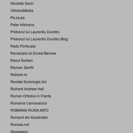
Nicoleta Savin
OrtodoxMedia
Pa.ce.pa
Peter Hitchens
Pridvorul lui Laurentiu Dumitru
Pridvorul lui Laurentiu Dumitru Blog
Radu Portocala
Randuiala lui Ernest Bernea
Raoul Sorban
Razvan Zamfir
Refresh.ro
Revista Sociologia Azi
Richard Andrew Hall
Roman Ortodox in Franta
Romania Carnavalului
ROMANIA-RUSIA.INFO
Romanii din Kazahstan
Roncea.net
Secareanu