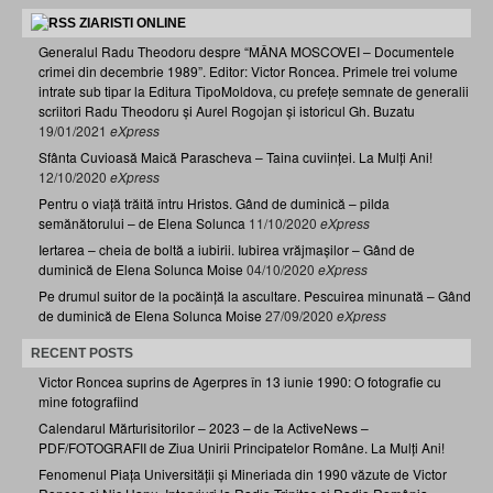
ZIARISTI ONLINE
Generalul Radu Theodoru despre “MÂNA MOSCOVEI – Documentele
crimei din decembrie 1989”. Editor: Victor Roncea. Primele trei volume
intrate sub tipar la Editura TipoMoldova, cu prefețe semnate de generalii
scriitori Radu Theodoru și Aurel Rogojan și istoricul Gh. Buzatu
19/01/2021
eXpress
Sfânta Cuvioasă Maică Parascheva – Taina cuviinței. La Mulți Ani!
12/10/2020
eXpress
Pentru o viață trăită întru Hristos. Gând de duminică – pilda
semănătorului – de Elena Solunca
11/10/2020
eXpress
Iertarea – cheia de boltă a iubirii. Iubirea vrăjmașilor – Gând de
duminică de Elena Solunca Moise
04/10/2020
eXpress
Pe drumul suitor de la pocăință la ascultare. Pescuirea minunată – Gând
de duminică de Elena Solunca Moise
27/09/2020
eXpress
RECENT POSTS
Victor Roncea suprins de Agerpres în 13 iunie 1990: O fotografie cu
mine fotografiind
Calendarul Mărturisitorilor – 2023 – de la ActiveNews –
PDF/FOTOGRAFII de Ziua Unirii Principatelor Române. La Mulți Ani!
Fenomenul Piața Universității și Mineriada din 1990 văzute de Victor