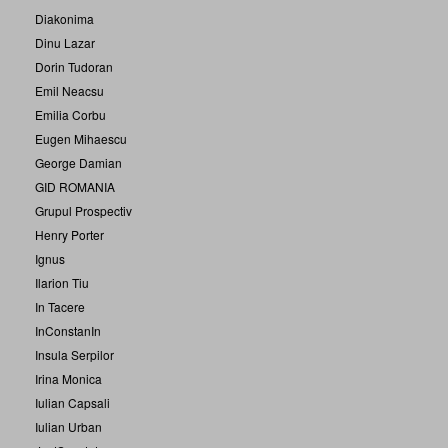
Diakonima
Dinu Lazar
Dorin Tudoran
Emil Neacsu
Emilia Corbu
Eugen Mihaescu
George Damian
GID ROMANIA
Grupul Prospectiv
Henry Porter
Ignus
Ilarion Tiu
In Tacere
InConstanIn
Insula Serpilor
Irina Monica
Iulian Capsali
Iulian Urban