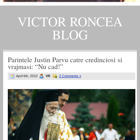
VICTOR RONCEA
BLOG
„ADEVARUL RAMANE, ORICARE AR FI SOARTA SLUJITORILOR SAI" – GH. I. B.
Parintele Justin Parvu catre credinciosi si
vrajmasi: “Nu cad!”
April 6th, 2010
VR
2 Comments »