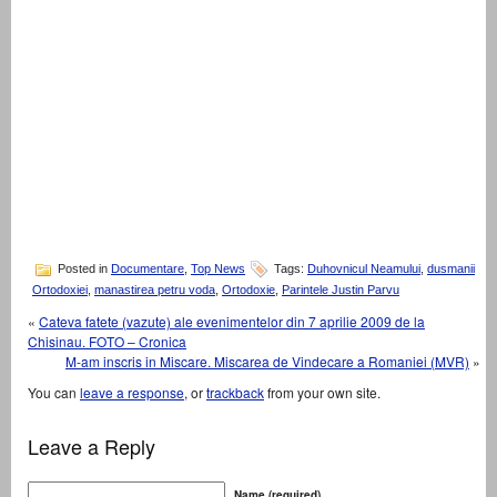
Posted in
Documentare
,
Top News
Tags:
Duhovnicul Neamului
,
dusmanii
Ortodoxiei
,
manastirea petru voda
,
Ortodoxie
,
Parintele Justin Parvu
«
Cateva fatete (vazute) ale evenimentelor din 7 aprilie 2009 de la
Chisinau. FOTO – Cronica
M-am inscris in Miscare. Miscarea de Vindecare a Romaniei (MVR)
»
You can
leave a response
, or
trackback
from your own site.
Leave a Reply
Name (required)