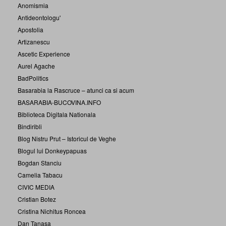
Anomismia
Antideontologu'
Apostolia
Artizanescu
Ascetic Experience
Aurel Agache
BadPolitics
Basarabia la Rascruce – atunci ca si acum
BASARABIA-BUCOVINA.INFO
Biblioteca Digitala Nationala
Bindiribli
Blog Nistru Prut – Istoricul de Veghe
Blogul lui Donkeypapuas
Bogdan Stanciu
Camelia Tabacu
CIVIC MEDIA
Cristian Botez
Cristina Nichitus Roncea
Dan Tanasa