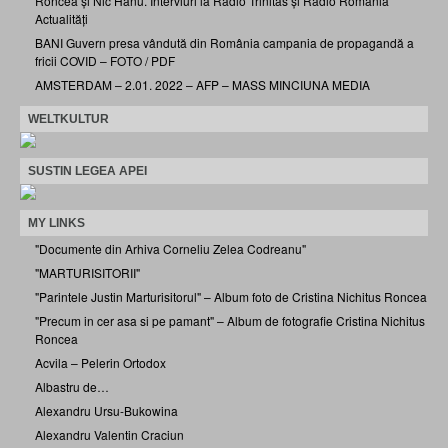
Roncea și Nic Hanu. Interviuri la Radio Trinitas și Radio România
Actualități
BANI Guvern presa vândută din România campania de propagandă a
fricii COVID – FOTO / PDF
AMSTERDAM – 2.01. 2022 – AFP – MASS MINCIUNA MEDIA
WELTKULTUR
SUSTIN LEGEA APEI
MY LINKS
"Documente din Arhiva Corneliu Zelea Codreanu"
"MARTURISITORII"
"Parintele Justin Marturisitorul" – Album foto de Cristina Nichitus Roncea
"Precum in cer asa si pe pamant" – Album de fotografie Cristina Nichitus
Roncea
Acvila – Pelerin Ortodox
Albastru de…
Alexandru Ursu-Bukowina
Alexandru Valentin Craciun