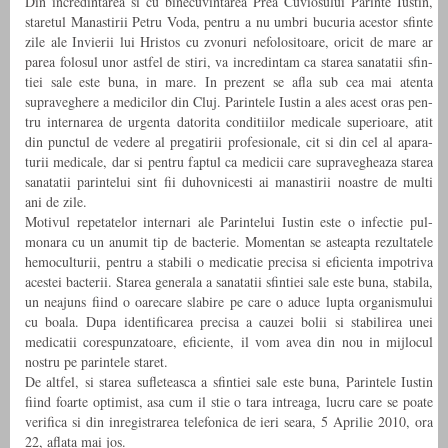
Din incred­intarea si cu binecu­vintarea Prea Cuvio­su­lui Par­inte Iustin,
stare­tul Man­a­s­tirii Petru Voda, pen­tru a nu umbri bucu­ria aces­tor sfinte
zile ale Invierii lui Hris­tos cu zvonuri nefolos­i­toare, oricit de mare ar
parea folo­sul unor ast­fel de stiri, va incred­in­tam ca starea sanatatii sfin­
tiei sale este buna, in mare. In prezent se afla sub cea mai atenta
supraveg­here a medicilor din Cluj. Par­in­tele Iustin a ales acest oras pen­
tru internarea de urgenta datorita con­di­ti­ilor med­icale supe­rioare, atit
din punc­tul de vedere al pre­gatirii pro­fe­sion­ale, cit si din cel al apara­
turii med­icale, dar si pen­tru fap­tul ca medicii care supraveg­heaza starea
sanatatii par­in­telui sint fii duhovnicesti ai man­a­s­tirii noas­tre de multi
ani de zile.
Motivul repetatelor internari ale Par­in­telui Iustin este o infec­tie pul­
monara cu un anu­mit tip de bac­terie. Momen­tan se asteapta rezul­tatele
hemo­cul­turii, pen­tru a sta­bili o med­icatie pre­cisa si efi­cienta impotriva
aces­tei bac­terii. Starea gen­er­ala a sanatatii sfin­tiei sale este buna, sta­bila,
un nea­juns fiind o oare­care slabire pe care o aduce lupta organ­is­mu­lui
cu boala. Dupa iden­ti­fi­carea pre­cisa a cauzei bolii si sta­bilirea unei
med­icatii core­spun­za­toare, efi­ciente, il vom avea din nou in mijlocul
nos­tru pe par­in­tele staret.
De alt­fel, si starea sufleteasca a sfin­tiei sale este buna, Par­in­tele Iustin
fiind foarte opti­mist, asa cum il stie o tara intreaga, lucru care se poate
ver­i­fica si din inreg­is­trarea tele­fon­ica de ieri seara, 5 Aprilie 2010, ora
22, aflata mai jos.