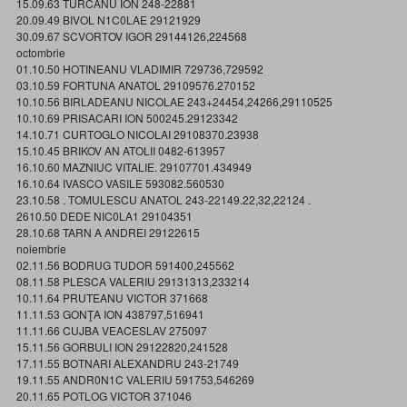
15.09.63 TURCANU ION 248-22881
20.09.49 BIVOL N1C0LAE 29121929
30.09.67 SCVORTOV IGOR 29144126,224568
octombrie
01.10.50 HOTINEANU VLADIMIR 729736,729592
03.10.59 FORTUNA ANATOL 29109576.270152
10.10.56 BIRLADEANU NICOLAE 243+24454,24266,29110525
10.10.69 PRISACARI ION 500245.29123342
14.10.71 CURTOGLO NICOLAI 29108370.23938
15.10.45 BRIKOV AN ATOLII 0482-613957
16.10.60 MAZNIUC VITALIE. 29107701.434949
16.10.64 IVASCO VASILE 593082.560530
23.10.58 . TOMULESCU ANATOL 243-22149.22,32,22124 .
2610.50 DEDE NIC0LA1 29104351
28.10.68 TARN A ANDREI 29122615
noiembrie
02.11.56 BODRUG TUDOR 591400,245562
08.11.58 PLESCA VALERIU 29131313,233214
10.11.64 PRUTEANU VICTOR 371668
11.11.53 GONŢA ION 438797,516941
11.11.66 CUJBA VEACESLAV 275097
15.11.56 GORBULI ION 29122820,241528
17.11.55 BOTNARI ALEXANDRU 243-21749
19.11.55 ANDR0N1C VALERIU 591753,546269
20.11.65 POTLOG VICTOR 371046