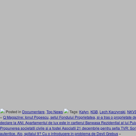
Posted in
Documentare
,
Top News
Tags:
Katyn
,
KGB
,
Lech Kaczynski
,
NKV
«
Q Magazine: Ionut Popescu, seful Fondului Proprietatea, si-a tras o proprietate d
declare la ANI. Apartamentul de lux este in cartierul Baneasa Rezidential al lui Pu
Propunerea societatii civile si a fostei Asociatii 21 decembrie pentru sefia TVR: S
autentice. Alo, spitalul 9? Cu o introducere in problema de Devil Grebus
»