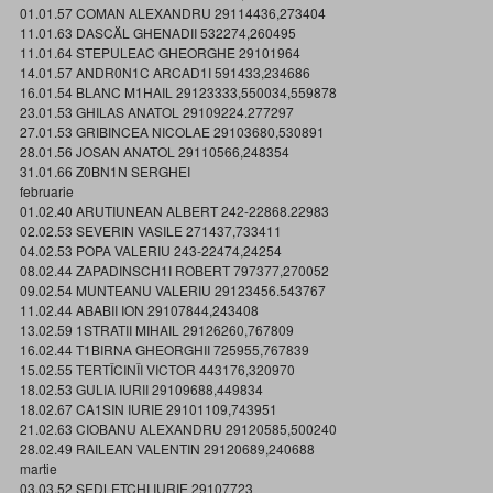
01.01.57 COMAN ALEXANDRU 29114436,273404
11.01.63 DASCĂL GHENADII 532274,260495
11.01.64 STEPULEAC GHEORGHE 29101964
14.01.57 ANDR0N1C ARCAD1I 591433,234686
16.01.54 BLANC M1HAIL 29123333,550034,559878
23.01.53 GHILAS ANATOL 29109224.277297
27.01.53 GRIBINCEA NICOLAE 29103680,530891
28.01.56 JOSAN ANATOL 29110566,248354
31.01.66 Z0BN1N SERGHEI
februarie
01.02.40 ARUTIUNEAN ALBERT 242-22868.22983
02.02.53 SEVERIN VASILE 271437,733411
04.02.53 POPA VALERIU 243-22474,24254
08.02.44 ZAPADINSCH1I ROBERT 797377,270052
09.02.54 MUNTEANU VALERIU 29123456.543767
11.02.44 ABABII ION 29107844,243408
13.02.59 1STRATII MIHAIL 29126260,767809
16.02.44 T1BIRNA GHEORGHII 725955,767839
15.02.55 TERTÎCINÎI VICTOR 443176,320970
18.02.53 GULIA IURII 29109688,449834
18.02.67 CA1SIN IURIE 29101109,743951
21.02.63 CIOBANU ALEXANDRU 29120585,500240
28.02.49 RAILEAN VALENTIN 29120689,240688
martie
03.03.52 SEDLETCHI IURIE 29107723