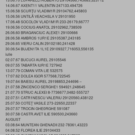
14.06.67 AXENT11 VALENTIN 247133.494726
15.06.58 SCURŢU VLADIM1R 29104762,445803
15.06.56 UNTILĂ VEACHSLA V 29101950
17.06.48 SOCOLOV VLAD1M1R 233-26179,66777
19.06.56 COCIUG ANATOL 29102962,738509
26.06.60 BRAGANCIUC ALEXE1 29100666
28.06.58 AMBROS 1UR1E 29105387,243185
29.06.65 VIERU CALIN 29102180,241428
30.06.54 BUJEN1TA 1L1E 29109327,716053,556135
iulie
02.07.67 BUCUCI AUREL 29105546
09.07.55 TABARTA IUR1E 727942
13.07.79 COMAN VITA LIE 532575
17:07.62 DOLEA IGOR 577568,722545
19.07.64 BAIESU AUREL 29198853,244696 –
21.07.58 ZINCENCO SERGHE1 594921,248645
21.07.70 STRUC ALEXEI 8-7736677,0482-555727
22.07.51 CATR1NESCU VALERIU 29120560,438122
25.07.50 COTEŢ VASILE 273-22650,22337
29.07.57 TROCIN GHE0RGHE 591087
30.07.58 CASTR.AVET ILIE 590500,243660
AUGUST
03.08.64 MUNTEAN GHENADII 232-78361,43223
04.08.52 FLOREA ILIE 29104433