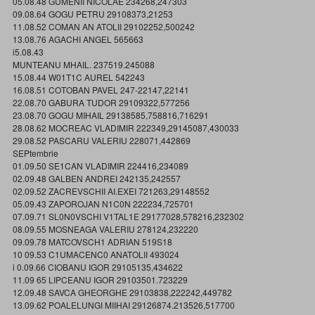
05.08.48 GUMENII NICOLAE 234268,247303
09.08.64 GOGU PETRU 29108373,21253
11.08.52 COMAN AN ATOLII 29102252,500242
13.08.76 AGACHI ANGEL 565663
i5.08.43
MUNTEANU MHAIL. 237519.245088
15.08.44 W01T1C AUREL 542243
16.08.51 COTOBAN PAVEL 247-22147,22141
22.08.70 GABURA TUDOR 29109322,577256
23.08.70 GOGU MIHAIL 29138585,758816,716291
28.08.62 MOCREAC VLADIMIR 222349,29145087,430033
29.08.52 PASCARU VALERIU 228071,442869
SEPtembrie
01.09.50 SE1CAN VLADIMIR 224416,234089
02.09.48 GALBEN ANDREI 242135,242557
02.09.52 ZACREVSCHII AI.EXEI 721263,29148552
05.09.43 ZAPOROJAN N1C0N 222234,725701
07.09.71 SL0N0VSCHI V1TAL1E 29177028,578216,232302
08.09.55 MOSNEAGA VALERIU 278124,232220
09.09.78 MATCOVSCH1 ADRIAN 519S18
10 09.53 C1UMACENC0 ANATOLII 493024
i 0.09.66 CIOBANU IGOR 29105135,434622
11.09 65 LIPCEANU IGOR 29103501.723229
12.09.48 SAVCA GHEORGHE 29103838,222242,449782
13.09.62 POALELUNGI MIIHAI 29126874.213526,517700