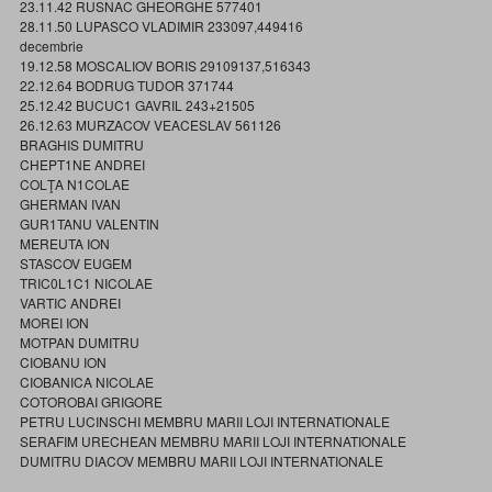
23.11.42 RUSNAC GHEORGHE 577401
28.11.50 LUPASCO VLADIMIR 233097,449416
decembrie
19.12.58 MOSCALIOV BORIS 29109137,516343
22.12.64 BODRUG TUDOR 371744
25.12.42 BUCUC1 GAVRIL 243+21505
26.12.63 MURZACOV VEACESLAV 561126
BRAGHIS DUMITRU
CHEPT1NE ANDREI
COLŢA N1COLAE
GHERMAN IVAN
GUR1TANU VALENTIN
MEREUTA ION
STASCOV EUGEM
TRIC0L1C1 NICOLAE
VARTIC ANDREI
MOREI ION
MOTPAN DUMITRU
CIOBANU ION
CIOBANICA NICOLAE
COTOROBAI GRIGORE
PETRU LUCINSCHI MEMBRU MARII LOJI INTERNATIONALE
SERAFIM URECHEAN MEMBRU MARII LOJI INTERNATIONALE
DUMITRU DIACOV MEMBRU MARII LOJI INTERNATIONALE