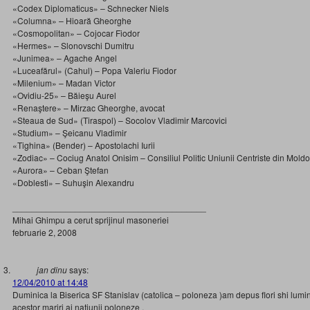
«Codex Diplomaticus» – Schnecker Niels
«Columna» – Hioară Gheorghe
«Cosmopolitan» – Cojocar Fiodor
«Hermes» – Slonovschi Dumitru
«Junimea» – Agache Angel
«Luceafărul» (Cahul) – Popa Valeriu Fiodor
«Milenium» – Madan Victor
«Ovidiu-25» – Băieşu Aurel
«Renaştere» – Mirzac Gheorghe, avocat
«Steaua de Sud» (Tiraspol) – Socolov Vladimir Marcovici
«Studium» – Şeicanu Vladimir
«Tighina» (Bender) – Apostolachi Iurii
«Zodiac» – Cociug Anatol Onisim – Consiliul Politic Uniunii Centriste din Mold
«Aurora» – Ceban Ştefan
«Doblesti» – Suhuşin Alexandru
________________________________________
Mihai Ghimpu a cerut sprijinul masoneriei
februarie 2, 2008
jan dinu
says:
12/04/2010 at 14:48
Duminica la Biserica SF Stanislav (catolica – poloneza )am depus flori shi lum
acestor mariri ai natiunii poloneze ,