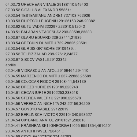
04.03.73 URECHEAN VITALIE 29188110.549403
07.03.52 SIGALUS ALEXANDR 558511
09.03.54 TESTEMITANU ANDRE1 727103,762926
10.03.53 FILIPESCU EUGENIU 29126153.248-20382
13.03.62 GUTU VADIM 222297.223010,512042
14.03.51 BALABAN VEACESLAV 233-33598,23333
15.03.67 OLARU EDUARD 239-28411,21939
18.03.54 CRECIUN DUMITRU 739-28626,23501
23.03.54 GURDIS GR1GORE 29109489. .
27.03.52 TELPIZ ZAHAR 239-27612,24877
30.03.67 SISCOV VAS1LII 29123342
aprilie
02.04.49 VIDRASCU AN ATOL 29109464,294110
05.04.55 MARZENCO DUMITRU 237-22888,25589
06.04.56 COJOCAR FIODOR 29108411,543139
12.04.62 DROZD 1URIE 29123189,223243
15.04.61 CECAN IUR1E 29102253,238518
16.04.56 STEREA VALER1U 221930,226673
16.04.56 VEREBCIAN NICH1TA 242-22156,36209
16.04.57 GOND1U VASILE 29122019
17.04.52 BERLINSCHI VICTOR 229104340,593527
21.04.54 C01BANU ANATOL 29101521,232618
22.04.41 KRÂSNEANSK1I GHEORGH1I 095-9551354,4610201
23.04.55 ANTOHI PAVEL 728451 ..
25.04.58 CIOCLEA VICTOR 274-53282