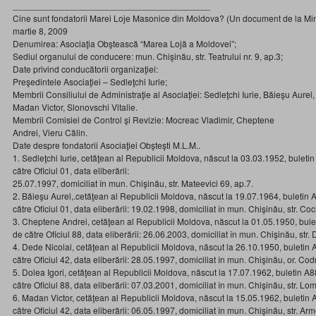
________________________________________
Cine sunt fondatorii Marei Loje Masonice din Moldova? (Un document de la Minis
martie 8, 2009
Denumirea: Asociaţia Obştească “Marea Lojă a Moldovei”;
Sediul organului de conducere: mun. Chişinău, str. Teatrului nr. 9, ap.3;
Date privind conducătorii organizaţiei:
Preşedintele Asociaţiei – Sedleţchi Iurie;
Membrii Consiliului de Administraţie al Asociaţiei: Sedleţchi Iurie, Băieşu Aurel,
Madan Victor, Slonovschi Vitalie.
Membrii Comisiei de Control şi Revizie: Mocreac Vladimir, Cheptene
Andrei, Vieru Călin.
Date despre fondatorii Asociaţiei Obşteşti M.L.M..
1. Sedleţchi Iurie, cetăţean al Republicii Moldova, născut la 03.03.1952, bule
către Oficiul 01, data eliberării:
25.07.1997, domiciliat în mun. Chişinău, str. Mateevici 69, ap.7.
2. Băieşu Aurel,.cetăţean al Republicii Moldova, născut la 19.07.1964, buleti
către Oficiul 01, data eliberării: 19.02.1998, domiciliat în mun. Chişinău, str. Cocie
3. Cheptene Andrei, cetăţean al Republicii Moldova, născut la 01.05.1950, bu
de către Oficiul 88, data eliberării: 26.06.2003, domiciliat în mun. Chişinău, str.
4. Dede Nicolai, cetăţean al Republicii Moldova, născut la 26.10.1950, buleti
către Oficiul 42, data eliberării: 28.05.1997, domiciliat în mun. Chişinău, or. Cod
5. Dolea Igori, cetăţean al Republicii Moldova, născut la 17.07.1962, buletin 
către Oficiul 88, data eliberării: 07.03.2001, domiciliat în mun. Chişinău, str. L
6. Madan Victor, cetăţean al Republicii Moldova, născut la 15.05.1962, buleti
către Oficiul 42, data eliberării: 06.05.1997, domiciliat în mun. Chişinău, str. A