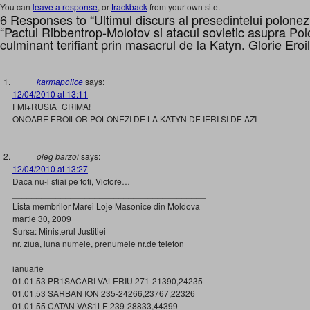
You can
leave a response
, or
trackback
from your own site.
6 Responses to “Ultimul discurs al presedintelui polone
“Pactul Ribbentrop-Molotov si atacul sovietic asupra Pol
culminant terifiant prin masacrul de la Katyn. Glorie Eroil
karmapolice
says:
12/04/2010 at 13:11
FMI+RUSIA=CRIMA!
ONOARE EROILOR POLONEZI DE LA KATYN DE IERI SI DE AZI
oleg barzoi
says:
12/04/2010 at 13:27
Daca nu-i stiai pe toti, Victore…
________________________________________
Lista membrilor Marei Loje Masonice din Moldova
martie 30, 2009
Sursa: Ministerul Justitiei
nr. ziua, luna numele, prenumele nr.de telefon
ianuarie
01.01.53 PR1SACARI VALERIU 271-21390,24235
01.01.53 SARBAN ION 235-24266,23767,22326
01.01.55 CATAN VAS1LE 239-28833,44399