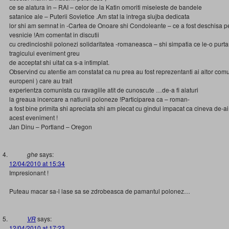
ce se alatura in – RAI – celor de la Katin omoriti miseleste de bandele
satanice ale – Puterii Sovietice .Am stat la intrega slujba dedicata
lor shi am semnat in -Cartea de Onoare shi Condoleante – ce a fost deschisa p
vesnicie !Am comentat in discutii
cu credincioshii polonezi solidaritatea -romaneasca – shi simpatia ce le-o purta
tragicului eveniment greu
de acceptat shi uitat ca s-a intimplat.
Observind cu atentie am constatat ca nu prea au fost reprezentanti ai altor comun
europeni ) care au trait
experientza comunista cu ravagiile atit de cunoscute …de-a fi alaturi
la greaua incercare a natiunii poloneze !Participarea ca – roman-
a fost bine primita shi apreciata shi am plecat cu gindul impacat ca cineva de-ai n
acest eveniment !
Jan Dinu – Portland – Oregon
ghe
says:
12/04/2010 at 15:34
Impresionant !
Puteau macar sa-l lase sa se zdrobeasca de pamantul polonez…
VR
says:
12/04/2010 at 17:23