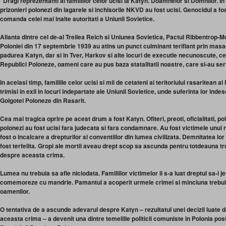
“Dragi reprezentanti ai familiilor celor ucisi la Katyn. Doamnelor si Domnilor. In
prizonieri polonezi din lagarele si inchisorile NKVD au fost ucisi. Genocidul a fost
comanda celei mai inalte autoritati a Uniunii Sovietice.
Alianta dintre cel de-al Treilea Reich si Uniunea Sovietica, Pactul Ribbentrop-M
Poloniei din 17 septembrie 1939 au atins un punct culminant terifiant prin masa
padurea Katyn, dar si in Tver, Harkov si alte locuri de executie necunoscute, ce
Republici Poloneze, oameni care au pus baza statalitatii noastre, care si-au servi
In acelasi timp, familiile celor ucisi si mii de cetateni ai teritoriului rasaritean a
trimisi in exil in locuri indepartate ale Uniunii Sovietice, unde suferinta lor inde
Golgotei Poloneze din Rasarit.
Cea mai tragica oprire pe acest drum a fost Katyn. Ofiteri, preoti, oficialitati, pol
polonezi au fost ucisi fara judecata si fara condamnare. Au fost victimele unui 
fost o incalcare a drepturilor si conventiilor din lumea civilizata. Demnitatea lor
fost terfelita. Gropi ale mortii aveau drept scop sa ascunda pentru totdeauna tru
despre aceasta crima.
Lumea nu trebuia sa afle niciodata. Familiilor victimelor li s-a luat dreptul sa-i je
comemoreze cu mandrie. Pamantul a acoperit urmele crimei si minciuna trebui
oamenilor.
O tentativa de a ascunde adevarul despre Katyn – rezultatul unei decizii luate d
aceasta crima – a devenit una dintre temeliile politicii comuniste in Polonia po