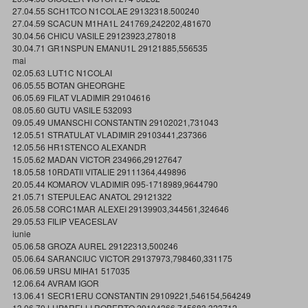
27.04.55 SCH1TCO N1COLAE 29132318.500240
27.04.59 SCACUN M1HA1L 241769,242202,481670
30.04.56 CHICU VASILE 29123923,278018
30.04.71 GR1NSPUN EMANU1L 29121885,556535
mai
02.05.63 LUT1C N1COLAI
06.05.55 BOTAN GHEORGHE
06.05.69 FILAT VLADIMIR 29104616
08.05.60 GUTU VASILE 532093
09.05.49 UMANSCHI CONSTANTIN 29102021,731043
12.05.51 STRATULAT VLADIMIR 29103441,237366
12.05.56 HR1STENCO ALEXANDR
15.05.62 MADAN VICTOR 234966,29127647
18.05.58 10RDATII VITALIE 29111364,449896
20.05.44 KOMAROV VLADIMIR 095-1718989,9644790
21.05.71 STEPULEAC ANATOL 29121322
26.05.58 CORC1MAR ALEXEI 29139903,344561,324646
29.05.53 FILIP VEACESLAV
iunie
05.06.58 GROZA AUREL 29122313,500246
05.06.64 SARANCIUC VICTOR 29137973,798460,331175
06.06.59 URSU MIHA1 517035
12.06.64 AVRAM IGOR
13.06.41 SECR1ERU CONSTANTIN 29109221,546154,564249
13.06.70 LUPARELLI ROBERTO 29104366,745683,323712