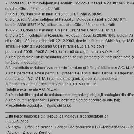
7. Mocreac Vladimir, cetăţean al Republicii Moldova, născut la 28.08.1962, bu
de către Oficiul 02, data eliberării:
27.05.1998, domiciliat în mun. Chişinău, str. F. Niţa 2, ap.58.
8. Slonovschi Vitalie, cetăţean al Republicii Moldova, născut la 07.09.1971,
buletin A88018587 MDA, eliberat de către Oficiul 88, data eliberării:
13.07.2000, domiciliat în mun. Chişinău, str. Miron Costin 3/1, ap. 31.
9. Vieru Călin, cetăţean al Republicii Moldova, născut la 29.06.1965, buletin 
către Oficiul 89, data eliberării: 22.12.2003, domiciliat în mun. Chişinău, str. M
Totalurile activităţii Asociaţiei Obşteşti “Marea Lojă a Moldovei”
pentru anii 2005 – 2006 Activitatea internă de organizare a A.O. M.L.M.:
Au fost perfectate listele membrilor organizaţiilor primare şi au fost organizate ş
lună sau în doua luni);
A fost alcătuita cartoteca izvoarelor de literatura şi înfiinţată biblioteca A.O. M.L.
Au fost perfectate actele pentru a fi prezentate la Ministerul Justiţiei al Republi
recunoaşterii A.O. M.L.M. in calitate de organizaţie de utilitate publica;
A fost organizata funcţionarea secretariatului A.O. M.L.M.;
Relaţiile externe ale A.O. M.L.M.:
Au fost stabilite legaturi de colaborare cu organizaţii obşteşti analogice din diferi
Au fost numiţi responsabilii pentru activitatea de colaborare cu alte ţări;
Preşedintele Asociaţiei – Sedleţchi Iurie;
________________________________________
Lista lojilor masonice din Republica Moldova şi conducătorii lor
martie 5, 2009
«Alianţa» – Crasulea Serghei, Serviciul de securitate a BC «Mobiasbanca» SA
«Atlant» – Zincenco Serghei