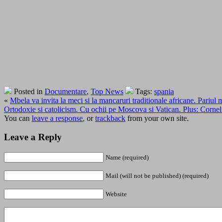
Posted in
Documentare
,
Top News
Tags:
spania
«
Mbela va invita la meci si la mancaruri traditionale africane. Pariul
Ortodoxie si catolicism. Cu ochii pe Moscova si Vatican. Plus: Corneli
You can
leave a response
, or
trackback
from your own site.
Leave a Reply
Name (required)
Mail (will not be published) (required)
Website