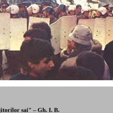
torilor sai" – Gh. I. B.