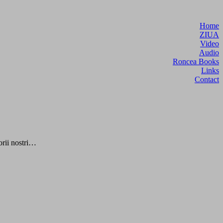
Home
ZIUA
Video
Audio
Roncea Books
Links
Contact
orii nostri…