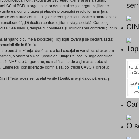
sem
rei CC al PCR, a organismelor democratice şi a organizaţiilor de
nitatea, continuitatea şi etapele procesului revoluţionar în ţara
e ce constituie conţinutul şi definesc specificul fiecăreia dintre aceste
 muncitoare?“, „Dialectica contradicţiilor în viaţa socială. Concepţia
CI
olae Ceauşescu, despre cunoaşterea şi soluţionarea contradicţiilor în
 atingånd o culme a ipocriziei). Toţi foştii tovarăşi se declară astăzi
munişti din tată în fiu.
Top
la o bursă în Franţa, după care a fost cocoţat în vårful fostei academii
oamne, o onorabilă cică Şcoală de Ştiinţe Politice. Ajunge consilier
 stat în MAE sub Ungureanu, nu mai înainte de a-şi marca debutul
ihai Eminescu, considerat de domnia sa, politrucul UASCR, drept „o
Cristi Preda, acest renuvelat Vasile Roaită, în a-şi da cu părerea, şi
Car
O s