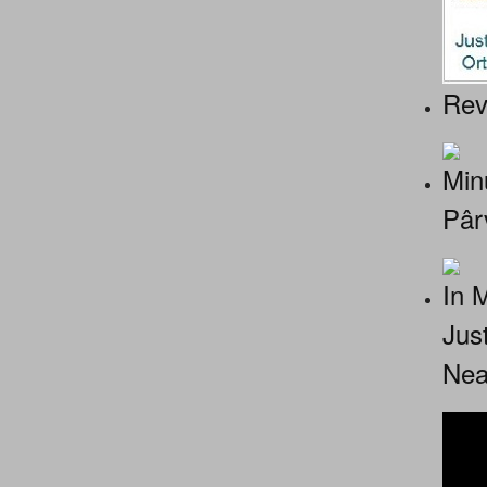
Rev
Minu
Pâr
In 
Jus
Nea