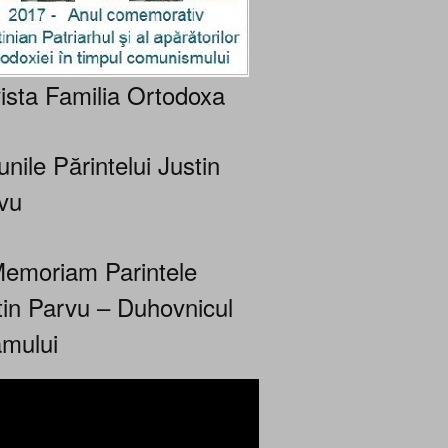
ista Familia Ortodoxa
nile Părintelui Justin
vu
Memoriam Parintele
tin Parvu – Duhovnicul
mului