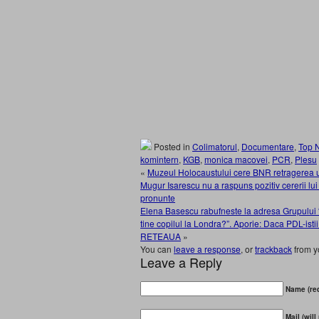
Posted in
Colimatorul
,
Documentare
,
Top 
komintern
,
KGB
,
monica macovei
,
PCR
,
Plesu
«
Muzeul Holocaustului cere BNR retragerea u
Mugur Isarescu nu a raspuns pozitiv cererii lui
pronunte
Elena Basescu rabufneste la adresa Grupului “C
tine copilul la Londra?”. Aporie: Daca PDL-isti
RETEAUA
»
You can
leave a response
, or
trackback
from y
Leave a Reply
Name (req
Mail (will