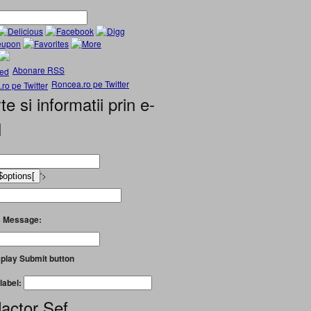
Abonare RSS
Roncea.ro pe Twitter
te si informatii prin e-
l
'>
 Message:
play Submit button
label:
actor Șef