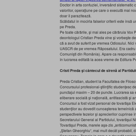
Doctor în arta confuziei, inversånd sistematic c
valorilor, operaţiune pe care o execută mai nou
doar îl parazitează.
Scăldatul în mocirla falselor criterii este însă un
pe Preda.
Pe toate cărările, şi mai ales pe cărăruia Vox 
deontologul Cristian Preda vine şi vorbeşte de
că a avut de suferit pe vremea Odiosului. Nici 
UASCR de pe vremea Răposatului. Era cadru d
Comunişti din Romånia). Apare ca responsabi
în lucrarea editată la acea vreme de Editura Po
Cristi Preda şi cântecul de sirenă al Partidu
Preda Cristian, student la Facultatea de Filosof
Concursului profesional-ştiinţific studenţesc de 
punctajul maxim – 20 de puncte. Lucrarea sa er
eliberare socială şi naţională, antifascistă şi 
Concursul a fost vizat personal de tovarăşa E
studenţilor au dovedit cunoaşterea temeinică a p
perspectivele tezelor şi aprecierilor cuprinse
Secretarului General al Partidului, tovarăşul 
Tovarăşul Preda, marele aşa-zis „anticomunist“ 
„Ştefan Gheorghiu“, mai mult decåt probabil, 
Ceauşescu. Temele la care s-a dovedit eminen