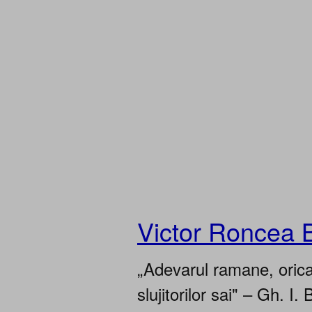
Victor Roncea 
„Adevarul ramane, oricar
slujitorilor sai" – Gh. I. 