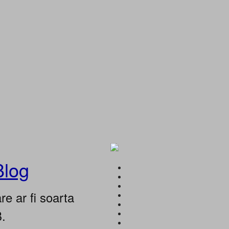
Blog
e ar fi soarta
B.