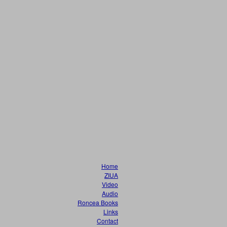
Home
ZIUA
Video
Audio
Roncea Books
Links
Contact