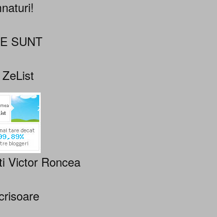
naturi!
NE SUNT
 ZeList
ti Victor Roncea
crisoare