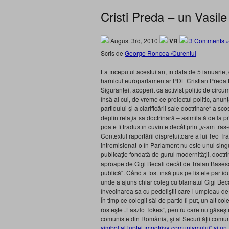
Cristi Preda – un Vasil
August 3rd, 2010
VR
3 Comments 
Scris de
George Roncea /Curentul
La începutul acestui an, în data de 5 ianuarie
harnicul europarlamentar PDL Cristian Preda t
Siguranţei, acoperit ca activist politic de circums
însă al cui, de vreme ce proiectul politic, anun
partidului şi a clarificării sale doctrinare“ a s
deplin relaţia sa doctrinară – asimilată de la p
poate fi tradus în cuvinte decåt prin „v-am tras-
Contextul raportării dispreţuitoare a lui Teo Tra
intromisionat-o în Parlament nu este unul singul
publicaţie fondată de gurul modernităţii, doctr
aproape de Gigi Becali decåt de Traian Basescu
publică“. Cånd a fost însă pus pe listele parti
unde a ajuns chiar coleg cu blamatul Gigi Becali
învecinarea sa cu pedeliştii care-l umpleau de
În timp ce colegii săi de partid îi put, un alt
rosteşte „Laszlo Tokes“, pentru care nu găseşte 
comuniste din Romånia, şi al Securităţii comun
simbol al luptei împotriva comunismului“ şi un