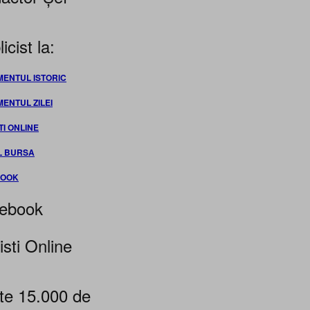
icist la:
MENTUL ISTORIC
MENTUL ZILEI
TI ONLINE
L BURSA
BOOK
ebook
isti Online
te 15.000 de