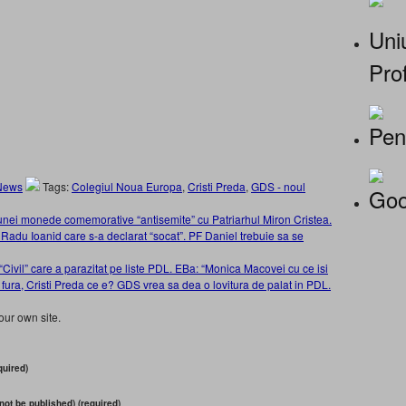
Uniu
Prof
Pen
News
Tags:
Colegiul Noua Europa
,
Cristi Preda
,
GDS - noul
Goo
nei monede comemorative “antisemite” cu Patriarhul Miron Cristea.
 Radu Ioanid care s-a declarat “socat”. PF Daniel trebuie sa se
ivil” care a parazitat pe liste PDL. EBa: “Monica Macovei cu ce isi
i fura, Cristi Preda ce e? GDS vrea sa dea o lovitura de palat in PDL.
our own site.
uired)
 not be published) (required)