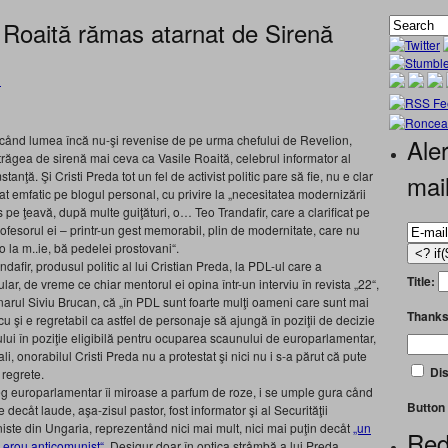
e Roaită rămas atarnat de Sirenă
»
, cånd lumea încă nu-şi revenise de pe urma chefului de Revelion,
Aler
răgea de sirenă mai ceva ca Vasile Roaită, celebrul informator al
tanţă. Şi Cristi Preda tot un fel de activist politic pare să fie, nu e clar
mai
ţat emfatic pe blogul personal, cu privire la „necesitatea modernizării
cos pe ţeavă, după multe guiţături, o… Teo Trandafir, care a clarificat pe
rofesorul ei – printr-un gest memorabil, plin de modernitate, care nu
o la m..ie, bă pedelei prostovani“.
ndafir, produsul politic al lui Cristian Preda, la PDL-ul care a
Title:
ar, de vreme ce chiar mentorul ei opina într-un interviu în revista „22“,
inarul Siviu Brucan, că „în PDL sunt foarte mulţi oameni care sunt mai
Thanks
 şi e regretabil ca astfel de personaje să ajungă în poziţii de decizie
dului în poziţie eligibilă pentru ocuparea scaunului de europarlamentar,
, onorabilul Cristi Preda nu a protestat şi nici nu i s-a părut că pute
Dis
 regrete.
 coleg europarlamentar îi miroase a parfum de roze, i se umple gura cånd
Button 
decåt laude, aşa-zisul pastor, fost informator şi al Securităţii
iste din Ungaria, reprezentånd nici mai mult, nici mai puţin decåt
„un
Red
 „erou anticomunist“
. Desigur doar în optica stråmbă a lui Preda.