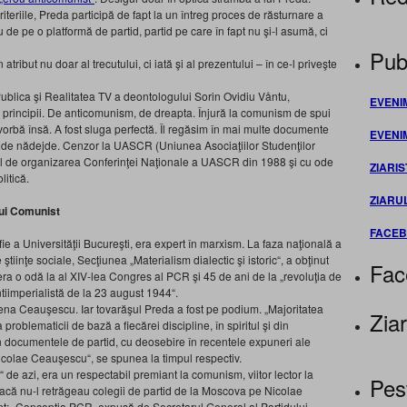
riteriile, Preda participă de fapt la un întreg proces de răsturnare a
 de pe o platformă de partid, partid pe care în fapt nu şi-l asumă, ci
Publ
 atribut nu doar al trecutului, ci iată şi al prezentului – în ce-l priveşte
Publica şi Realitatea TV a deontologului Sorin Ovidiu Våntu,
EVENI
 principii. De anticomunism, de dreapta. Înjură la comunism de spui
vorbă însă. A fost sluga perfectă. Îl regăsim în mai multe documente
EVENI
e nădejde. Cenzor la UASCR (Uniunea Asociaţiilor Studenţilor
l de organizarea Conferinţei Naţionale a UASCR din 1988 şi cu ode
ZIARIS
litică.
ZIARU
lui Comunist
FACE
ie a Universităţii Bucureşti, era expert în marxism. La faza naţională a
ştiinţe sociale, Secţiunea „Materialism dialectic şi istoric“, a obţinut
Fac
a o odă la al XIV-lea Congres al PCR şi 45 de ani de la „revoluţia de
antiimperialistă de la 23 august 1944“.
lena Ceauşescu. Iar tovarăşul Preda a fost pe podium. „Majoritatea
Ziar
roblematicii de bază a fiecărei discipline, în spiritul şi din
 în documentele de partid, cu deosebire în recentele expuneri ale
Nicolae Ceauşescu“, se spunea la timpul respectiv.
de azi, era un respectabil premiant la comunism, viitor lector la
Pes
dacă nu-l retrăgeau colegii de partid de la Moscova pe Nicolae
t: „Concepţia PCR, expusă de Secretarul General al Partidului,