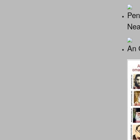
Pen
Nea
An 