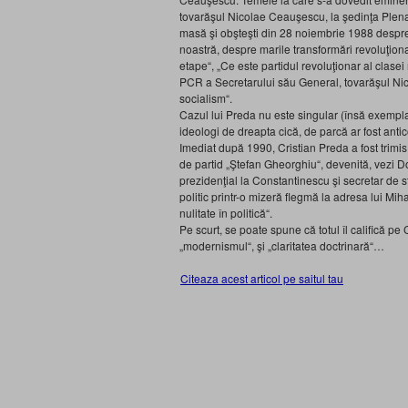
tovarăşul Nicolae Ceauşescu, la şedinţa Plena
masă şi obşteşti din 28 noiembrie 1988 despre u
noastră, despre marile transformări revoluţionar
etape“, „Ce este partidul revoluţionar al clasei
PCR a Secretarului său General, tovarăşul Nic
socialism“.
Cazul lui Preda nu este singular (însă exemplar,
ideologi de dreapta cică, de parcă ar fost antico
Imediat după 1990, Cristian Preda a fost trimis 
de partid „Ştefan Gheorghiu“, devenită, vezi D
prezidenţial la Constantinescu şi secretar de
politic printr-o mizeră flegmă la adresa lui M
nulitate în politică“.
Pe scurt, se poate spune că totul îl califică pe 
„modernismul“, şi „claritatea doctrinară“…
Citeaza acest articol pe saitul tau