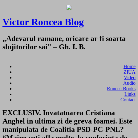
Victor Roncea Blog
„Adevarul ramane, oricare ar fi soarta
slujitorilor sai" – Gh. I. B.
Home
ZIUA
Video
Audio
Roncea Books
Links
Contact
EXCLUSIV. Invatatoarea Cristiana
Anghel in ultima zi de greva foamei. Este
manipulata de Coalitia PSD-PC-PNL?
“Maine veti afla multe, la conferinta de