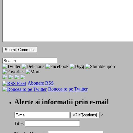
Abonare RSS
Roncea.ro pe Twitter
Alerte si informatii prin e-mail
'>
Title: