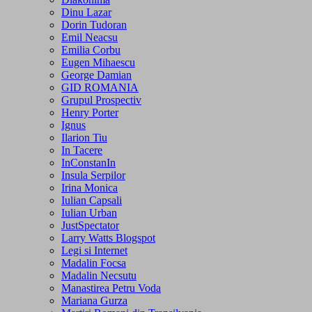
Dinu Lazar
Dorin Tudoran
Emil Neacsu
Emilia Corbu
Eugen Mihaescu
George Damian
GID ROMANIA
Grupul Prospectiv
Henry Porter
Ignus
Ilarion Tiu
In Tacere
InConstanIn
Insula Serpilor
Irina Monica
Iulian Capsali
Iulian Urban
JustSpectator
Larry Watts Blogspot
Legi si Internet
Madalin Focsa
Madalin Necsutu
Manastirea Petru Voda
Mariana Gurza