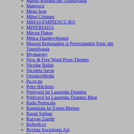
Martiri Romani din Transilvania
Mateescu
Mega Ison
Mihai Ghimpu
MIHAI-EMINESCU.RO
MINERIADA
Mircea Platon
Mitica Damboviteanul
Muzeul Refugiatilor si Persecutatilor Etnic din
Transilvania
Mystagogy
New & Free Word Press Themes
Nicolae Balint
Nicoleta Savin
OrtodoxMedia
Pa.ce.pa
Peter Hitchens
Pridvorul lui Laurentiu Dumitru
Pridvorul lui Laurentiu Dumitru Blog
Radu Portocala
Randuiala lui Ernest Bernea
Raoul Sorban
Razvan Zamfir
Refresh.ro
Revista Sociologia Azi