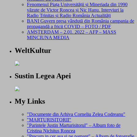
Fenomenul Piața Universității și Mineriada din 1990
văzute de Victor Roncea și Nic Hanu. Interviuri la
Radio Trinitas și Radio România Actualități
BANI Guvern presa vândută din România campania de
propagandă a fricii COVID – FOTO / PDF
AMSTERDAM – 2.01. 2022 – AFP – MASS
MINCIUNA MEDIA
WeltKultur
Sustin Legea Apei
My Links
"Documente din Arhiva Corneliu Zelea Codreanu"
"MARTURISITORII"
"Parintele Justin Marturisitorul" – Album foto de
Cristina Nichitus Roncea
"Precum in cer asa si pe pamant" – Album de fotografie