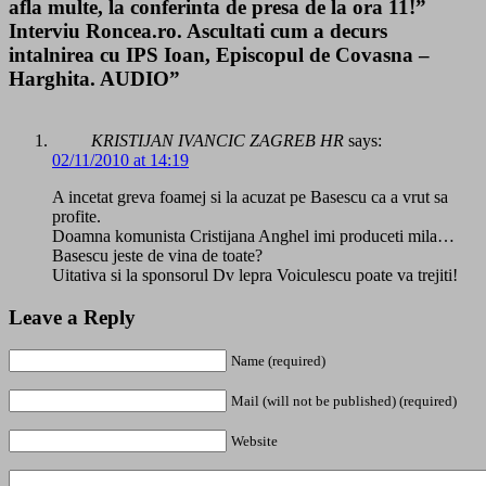
afla multe, la conferinta de presa de la ora 11!”
Interviu Roncea.ro. Ascultati cum a decurs
intalnirea cu IPS Ioan, Episcopul de Covasna –
Harghita. AUDIO”
KRISTIJAN IVANCIC ZAGREB HR
says:
02/11/2010 at 14:19
A incetat greva foamej si la acuzat pe Basescu ca a vrut sa
profite.
Doamna komunista Cristijana Anghel imi produceti mila…
Basescu jeste de vina de toate?
Uitativa si la sponsorul Dv lepra Voiculescu poate va trejiti!
Leave a Reply
Name (required)
Mail (will not be published) (required)
Website