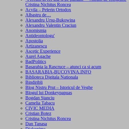
Cristina Nichitus Roncea
Acvila – Pelerin Ortodox
Albastru de…
Alexandru Ursu-Bukowina
Alexandru Valentin Craciun
Anomismia
Antideontologu'
Apostolia
Artizanescu
Ascetic Experience
Aurel Agache
BadPolitics
Basarabia la Rascruce – atunci ca si acum
BASARABIA-BUCOVINA.INFO
Biblioteca Digitala Nationala
Bindiribli
Blog Nistru Prut – Istoricul de Veghe
Blogul lui Donkeypapuas
Bogdan Stanciu
Camelia Tabacu
CIVIC MEDIA
Cristian Botez
Cristina Nichitus Roncea
Dan Tanasa
Diakonima