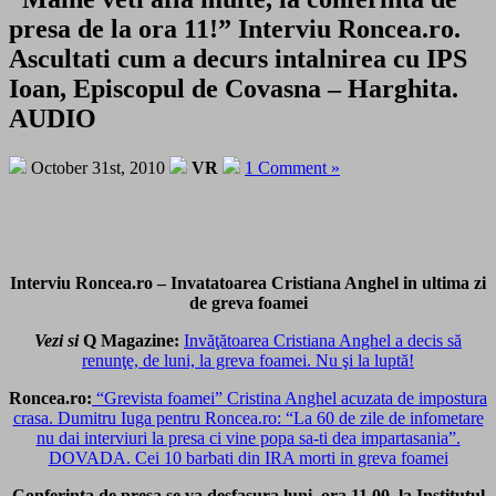
presa de la ora 11!” Interviu Roncea.ro.
Ascultati cum a decurs intalnirea cu IPS
Ioan, Episcopul de Covasna – Harghita.
AUDIO
October 31st, 2010
VR
1 Comment »
Interviu Roncea.ro – Invatatoarea Cristiana Anghel in ultima zi
de greva foamei
Vezi si
Q Magazine:
Invăţătoarea Cristiana Anghel a decis să
renunţe, de luni, la greva foamei. Nu şi la luptă!
Roncea.ro:
“Grevista foamei” Cristina Anghel acuzata de impostura
crasa. Dumitru Iuga pentru Roncea.ro: “La 60 de zile de infometare
nu dai interviuri la presa ci vine popa sa-ti dea impartasania”.
DOVADA. Cei 10 barbati din IRA morti in greva foamei
Conferinta de presa se va desfasura luni, ora 11.00, la Institutul