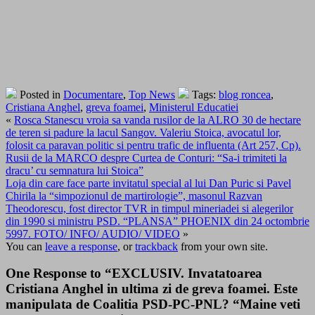
Posted in
Documentare
,
Top News
Tags:
blog roncea
,
Cristiana Anghel
,
greva foamei
,
Ministerul Educatiei
«
Rosca Stanescu vroia sa vanda rusilor de la ALRO 30 de hectare
de teren si padure la lacul Sangov. Valeriu Stoica, avocatul lor,
folosit ca paravan politic si pentru trafic de influenta (Art 257, Cp).
Rusii de la MARCO despre Curtea de Conturi: “Sa-i trimiteti la
dracu’ cu semnatura lui Stoica”
Loja din care face parte invitatul special al lui Dan Puric si Pavel
Chirila la “simpozionul de martirologie”, masonul Razvan
Theodorescu, fost director TVR in timpul mineriadei si alegerilor
din 1990 si ministru PSD. “PLANSA” PHOENIX din 24 octombrie
5997. FOTO/ INFO/ AUDIO/ VIDEO
»
You can
leave a response
, or
trackback
from your own site.
One Response to “EXCLUSIV. Invatatoarea
Cristiana Anghel in ultima zi de greva foamei. Este
manipulata de Coalitia PSD-PC-PNL? “Maine veti