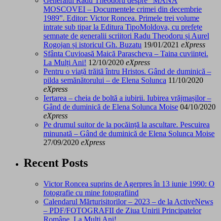
Generalul Radu Theodoru despre “MÂNA
MOSCOVEI – Documentele crimei din decembrie
1989”. Editor: Victor Roncea. Primele trei volume
intrate sub tipar la Editura TipoMoldova, cu prefețe
semnate de generalii scriitori Radu Theodoru și Aurel
Rogojan și istoricul Gh. Buzatu
19/01/2021
eXpress
Sfânta Cuvioasă Maică Parascheva – Taina cuviinței.
La Mulți Ani!
12/10/2020
eXpress
Pentru o viață trăită întru Hristos. Gând de duminică –
pilda semănătorului – de Elena Solunca
11/10/2020
eXpress
Iertarea – cheia de boltă a iubirii. Iubirea vrăjmașilor –
Gând de duminică de Elena Solunca Moise
04/10/2020
eXpress
Pe drumul suitor de la pocăință la ascultare. Pescuirea
minunată – Gând de duminică de Elena Solunca Moise
27/09/2020
eXpress
Recent Posts
Victor Roncea suprins de Agerpres în 13 iunie 1990: O
fotografie cu mine fotografiind
Calendarul Mărturisitorilor – 2023 – de la ActiveNews
– PDF/FOTOGRAFII de Ziua Unirii Principatelor
Române. La Mulți Ani!