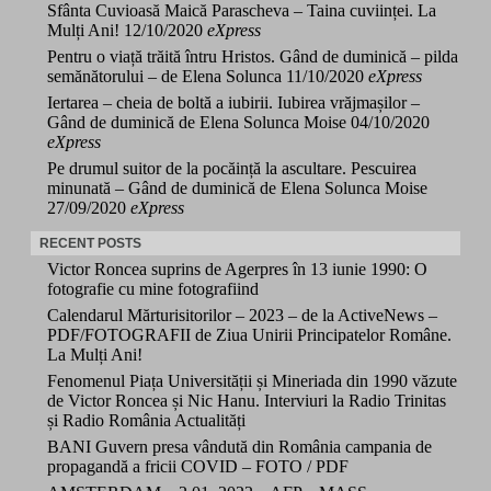
Sfânta Cuvioasă Maică Parascheva – Taina cuviinței. La
Mulți Ani!
12/10/2020
eXpress
Pentru o viață trăită întru Hristos. Gând de duminică – pilda
semănătorului – de Elena Solunca
11/10/2020
eXpress
Iertarea – cheia de boltă a iubirii. Iubirea vrăjmașilor –
Gând de duminică de Elena Solunca Moise
04/10/2020
eXpress
Pe drumul suitor de la pocăință la ascultare. Pescuirea
minunată – Gând de duminică de Elena Solunca Moise
27/09/2020
eXpress
RECENT POSTS
Victor Roncea suprins de Agerpres în 13 iunie 1990: O
fotografie cu mine fotografiind
Calendarul Mărturisitorilor – 2023 – de la ActiveNews –
PDF/FOTOGRAFII de Ziua Unirii Principatelor Române.
La Mulți Ani!
Fenomenul Piața Universității și Mineriada din 1990 văzute
de Victor Roncea și Nic Hanu. Interviuri la Radio Trinitas
și Radio România Actualități
BANI Guvern presa vândută din România campania de
propagandă a fricii COVID – FOTO / PDF