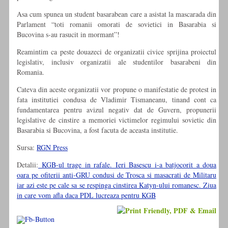
Asa cum spunea un student basarabean care a asistat la mascarada din
Parlament “toti romanii omorati de sovietici in Basarabia si
Bucovina s-au rasucit in mormant”!
Reamintim ca peste douazeci de organizatii civice sprijina proiectul
legislativ, inclusiv organizatii ale studentilor basarabeni din
Romania.
Cateva din aceste organizatii vor propune o manifestatie de protest in
fata institutiei condusa de Vladimir Tismaneanu, tinand cont ca
fundamentarea pentru avizul negativ dat de Guvern, propunerii
legislative de cinstire a memoriei victimelor regimului sovietic din
Basarabia si Bucovina, a fost facuta de aceasta institutie.
Sursa:
RGN Press
Detalii:
KGB-ul trage in rafale. Ieri Basescu i-a batjocorit a doua
oara pe ofiterii anti-GRU condusi de Trosca si masacrati de Militaru
iar azi este pe cale sa se respinga cinstirea Katyn-ului romanesc. Ziua
in care vom afla daca PDL lucreaza pentru KGB