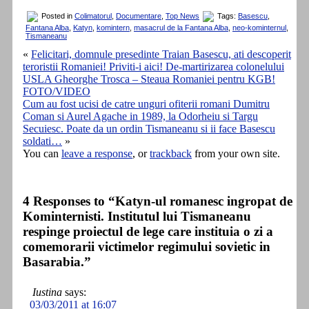
Posted in
Colimatorul
,
Documentare
,
Top News
Tags:
Basescu
,
Fantana Alba
,
Katyn
,
komintern
,
masacrul de la Fantana Alba
,
neo-kominternul
,
Tismaneanu
«
Felicitari, domnule presedinte Traian Basescu, ati descoperit
teroristii Romaniei! Priviti-i aici! De-martirizarea colonelului
USLA Gheorghe Trosca – Steaua Romaniei pentru KGB!
FOTO/VIDEO
Cum au fost ucisi de catre unguri ofiterii romani Dumitru
Coman si Aurel Agache in 1989, la Odorheiu si Targu
Secuiesc. Poate da un ordin Tismaneanu si ii face Basescu
soldati…
»
You can
leave a response
, or
trackback
from your own site.
4 Responses to “Katyn-ul romanesc ingropat de
Kominternisti. Institutul lui Tismaneanu
respinge proiectul de lege care instituia o zi a
comemorarii victimelor regimului sovietic in
Basarabia.”
Iustina
says:
03/03/2011 at 16:07