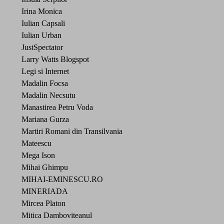
Irina Monica
Iulian Capsali
Iulian Urban
JustSpectator
Larry Watts Blogspot
Legi si Internet
Madalin Focsa
Madalin Necsutu
Manastirea Petru Voda
Mariana Gurza
Martiri Romani din Transilvania
Mateescu
Mega Ison
Mihai Ghimpu
MIHAI-EMINESCU.RO
MINERIADA
Mircea Platon
Mitica Damboviteanul