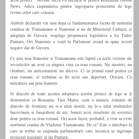
News. Adica raspunderea pentru ingroparea proiectului de lege
revine celor care voteaza.
Ambele declaratii vin insa dupa ce fundamentarea facuta de institutia
condusa de Tismaneanu si Stanomir si nu de Ministerul Culturii, si
adoptata de Guvern, respinge propunerea legislativa a lui Tudor
Pantaru. Ori Stanomir a venit la Parlament avand in spate avizul
negativ dat de Guvern.
Ce uita insa Stanomir si Tismaneanu este faptul ca acele victime ale
sovieticilor au avut ca singura vina ca erau romani. Nu mosieri, nu
chiaburi, nu anticomunisti nu altceva. Ci in primul rand pentru ca
erau romani, ei trebuiau sa fie ucisi sau deportati. Oricum. Cu
mitraliera sau prin foamete.
Si dincolo de toate acestea adoptarea acestui proiect de lege ar fi
demonstrat ca Romania, Tara Mama, cum o numesc romanii de
dincolo de frontiere nu si-a uitat mortii, nu le-a uitat studentilor
bucovineni si basarabeni de azi, buneii ucisi miseleste de sovietici
doar pentru ca erau romani. Ori acest lucru, probabil, a vrut sa evite
institutul condus de Vladimir Tismaneanu. De ce? Este o intrebare la
care ar trebui sa raspunda parlamentarii care incearca sa ingroape
proiectul legislativ al lui Pantaru.