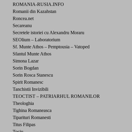
ROMANIA-RUSIA.INFO
Romanii din Kazahstan
Roncea.net
Secareanu
Secretele istoriei cu Alexandru Moraru
SEOlium – Laboratorium
Sf. Munte Athos – Pemptousia – Vatoped
Sfantul Munte Athos
Simona Lazar
Sorin Bogdan
Sorin Rosca Stanescu
Spirit Romanesc
Tanchistii Invizibili
TEOCTIST – PATRIARHUL ROMANILOR
Theologhia
Tighina Romaneasca
Tiparituri Romanesti
Titus Filipas
Tociu