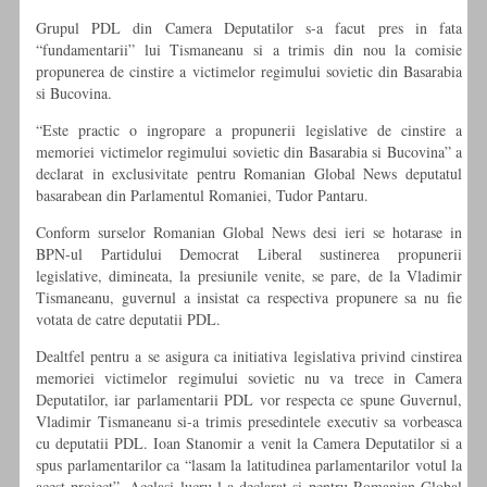
Grupul PDL din Camera Deputatilor s-a facut pres in fata
“fundamentarii” lui Tismaneanu si a trimis din nou la comisie
propunerea de cinstire a victimelor regimului sovietic din Basarabia
si Bucovina.
“Este practic o ingropare a propunerii legislative de cinstire a
memoriei victimelor regimului sovietic din Basarabia si Bucovina” a
declarat in exclusivitate pentru Romanian Global News deputatul
basarabean din Parlamentul Romaniei, Tudor Pantaru.
Conform surselor Romanian Global News desi ieri se hotarase in
BPN-ul Partidului Democrat Liberal sustinerea propunerii
legislative, dimineata, la presiunile venite, se pare, de la Vladimir
Tismaneanu, guvernul a insistat ca respectiva propunere sa nu fie
votata de catre deputatii PDL.
Dealtfel pentru a se asigura ca initiativa legislativa privind cinstirea
memoriei victimelor regimului sovietic nu va trece in Camera
Deputatilor, iar parlamentarii PDL vor respecta ce spune Guvernul,
Vladimir Tismaneanu si-a trimis presedintele executiv sa vorbeasca
cu deputatii PDL. Ioan Stanomir a venit la Camera Deputatilor si a
spus parlamentarilor ca “lasam la latitudinea parlamentarilor votul la
acest proiect”. Acelasi lucru l-a declarat si pentru Romanian Global