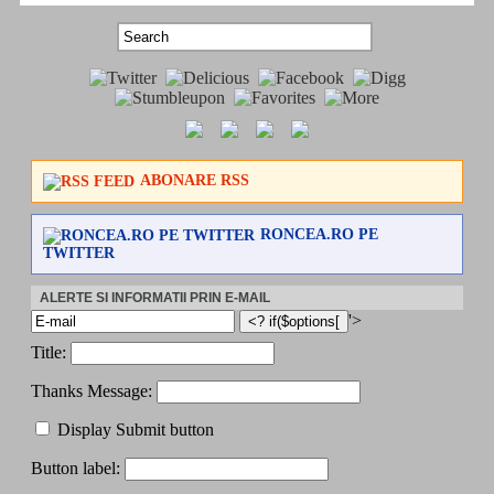
ABONARE RSS
RONCEA.RO PE
TWITTER
ALERTE SI INFORMATII PRIN E-MAIL
'>
Title:
Thanks Message:
Display Submit button
Button label: