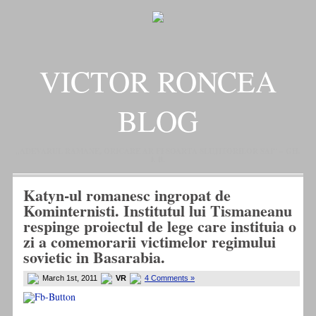
VICTOR RONCEA
BLOG
„ADEVARUL RAMANE, ORICARE AR FI SOARTA SLUJITORILOR SAI" – GH.
I. B.
Katyn-ul romanesc ingropat de
Kominternisti. Institutul lui Tismaneanu
respinge proiectul de lege care instituia o
zi a comemorarii victimelor regimului
sovietic in Basarabia.
March 1st, 2011
VR
4 Comments »