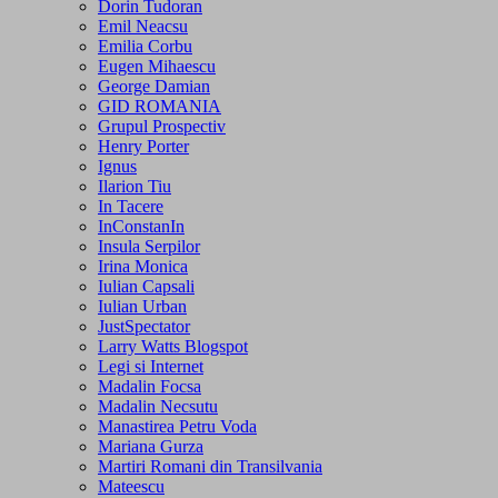
Dorin Tudoran
Emil Neacsu
Emilia Corbu
Eugen Mihaescu
George Damian
GID ROMANIA
Grupul Prospectiv
Henry Porter
Ignus
Ilarion Tiu
In Tacere
InConstanIn
Insula Serpilor
Irina Monica
Iulian Capsali
Iulian Urban
JustSpectator
Larry Watts Blogspot
Legi si Internet
Madalin Focsa
Madalin Necsutu
Manastirea Petru Voda
Mariana Gurza
Martiri Romani din Transilvania
Mateescu