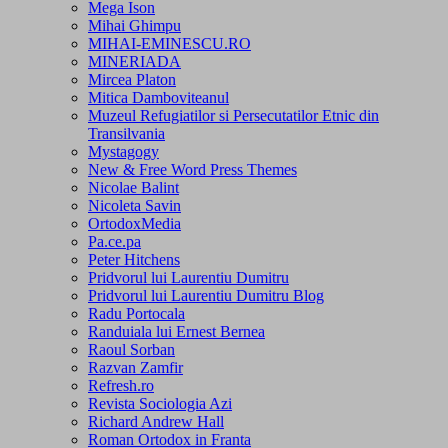
Mega Ison
Mihai Ghimpu
MIHAI-EMINESCU.RO
MINERIADA
Mircea Platon
Mitica Damboviteanul
Muzeul Refugiatilor si Persecutatilor Etnic din
Transilvania
Mystagogy
New & Free Word Press Themes
Nicolae Balint
Nicoleta Savin
OrtodoxMedia
Pa.ce.pa
Peter Hitchens
Pridvorul lui Laurentiu Dumitru
Pridvorul lui Laurentiu Dumitru Blog
Radu Portocala
Randuiala lui Ernest Bernea
Raoul Sorban
Razvan Zamfir
Refresh.ro
Revista Sociologia Azi
Richard Andrew Hall
Roman Ortodox in Franta