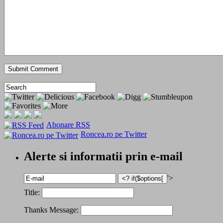
Abonare RSS
Roncea.ro pe Twitter
Alerte si informatii prin e-mail
'>
Title:
Thanks Message: