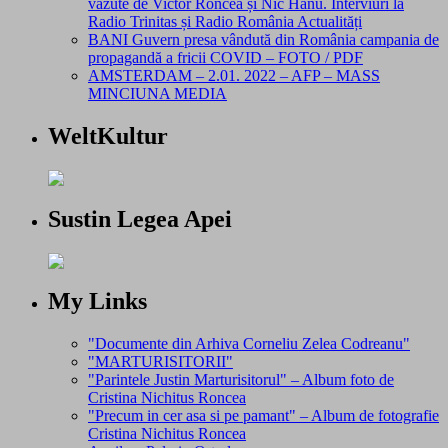
văzute de Victor Roncea și Nic Hanu. Interviuri la
Radio Trinitas și Radio România Actualități
BANI Guvern presa vândută din România campania de
propagandă a fricii COVID – FOTO / PDF
AMSTERDAM – 2.01. 2022 – AFP – MASS
MINCIUNA MEDIA
WeltKultur
Sustin Legea Apei
My Links
"Documente din Arhiva Corneliu Zelea Codreanu"
"MARTURISITORII"
"Parintele Justin Marturisitorul" – Album foto de
Cristina Nichitus Roncea
"Precum in cer asa si pe pamant" – Album de fotografie
Cristina Nichitus Roncea