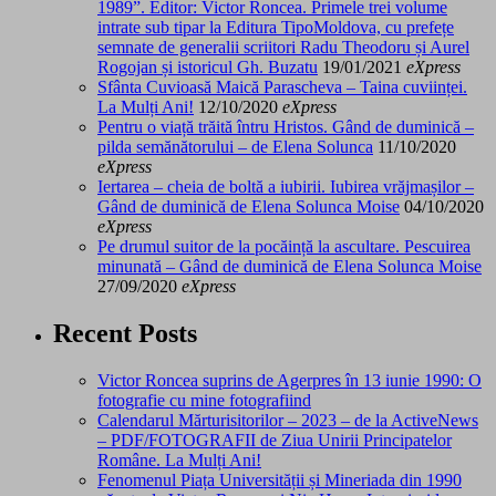
1989”. Editor: Victor Roncea. Primele trei volume
intrate sub tipar la Editura TipoMoldova, cu prefețe
semnate de generalii scriitori Radu Theodoru și Aurel
Rogojan și istoricul Gh. Buzatu
19/01/2021
eXpress
Sfânta Cuvioasă Maică Parascheva – Taina cuviinței.
La Mulți Ani!
12/10/2020
eXpress
Pentru o viață trăită întru Hristos. Gând de duminică –
pilda semănătorului – de Elena Solunca
11/10/2020
eXpress
Iertarea – cheia de boltă a iubirii. Iubirea vrăjmașilor –
Gând de duminică de Elena Solunca Moise
04/10/2020
eXpress
Pe drumul suitor de la pocăință la ascultare. Pescuirea
minunată – Gând de duminică de Elena Solunca Moise
27/09/2020
eXpress
Recent Posts
Victor Roncea suprins de Agerpres în 13 iunie 1990: O
fotografie cu mine fotografiind
Calendarul Mărturisitorilor – 2023 – de la ActiveNews
– PDF/FOTOGRAFII de Ziua Unirii Principatelor
Române. La Mulți Ani!
Fenomenul Piața Universității și Mineriada din 1990