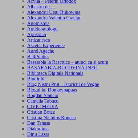
Acvila – Pelerin Ortodox
Albastru de…
Alexandru Ursu-Bukowina
Alexandru Valentin Craciun
Anomismia
Antideontologu'
Apostolia
Artizanescu
Ascetic Experience
Aurel Agache
BadPolitics
Basarabia la Rascruce – atunci ca si acum
BASARABIA-BUCOVINA.INFO
Biblioteca Digitala Nationala
Bindiribli
Blog Nistru Prut – Istoricul de Veghe
Blogul lui Donkeypapuas
Bogdan Stanciu
Camelia Tabacu
CIVIC MEDIA
Cristian Botez
Cristina Nichitus Roncea
Dan Tanasa
Diakonima
Dinu Lazar