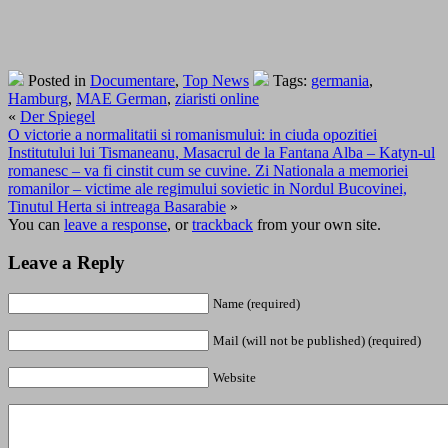
Posted in
Documentare
,
Top News
Tags:
germania
,
Hamburg
,
MAE German
,
ziaristi online
«
Der Spiegel
O victorie a normalitatii si romanismului: in ciuda opozitiei
Institutului lui Tismaneanu, Masacrul de la Fantana Alba – Katyn-ul
romanesc – va fi cinstit cum se cuvine. Zi Nationala a memoriei
romanilor – victime ale regimului sovietic in Nordul Bucovinei,
Tinutul Herta si intreaga Basarabie
»
You can
leave a response
, or
trackback
from your own site.
Leave a Reply
Name (required)
Mail (will not be published) (required)
Website