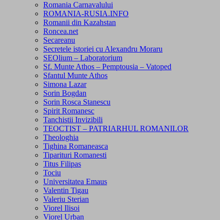
Romania Carnavalului
ROMANIA-RUSIA.INFO
Romanii din Kazahstan
Roncea.net
Secareanu
Secretele istoriei cu Alexandru Moraru
SEOlium – Laboratorium
Sf. Munte Athos – Pemptousia – Vatoped
Sfantul Munte Athos
Simona Lazar
Sorin Bogdan
Sorin Rosca Stanescu
Spirit Romanesc
Tanchistii Invizibili
TEOCTIST – PATRIARHUL ROMANILOR
Theologhia
Tighina Romaneasca
Tiparituri Romanesti
Titus Filipas
Tociu
Universitatea Emaus
Valentin Tigau
Valeriu Sterian
Viorel Ilisoi
Viorel Urban