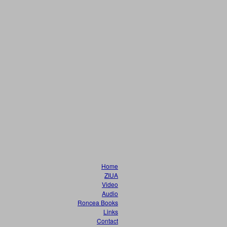
Home
ZIUA
Video
Audio
Roncea Books
Links
Contact