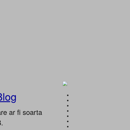
Blog
e ar fi soarta
B.