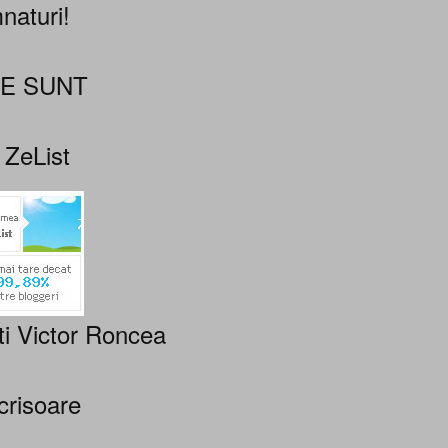
naturi!
NE SUNT
 ZeList
ti Victor Roncea
crisoare