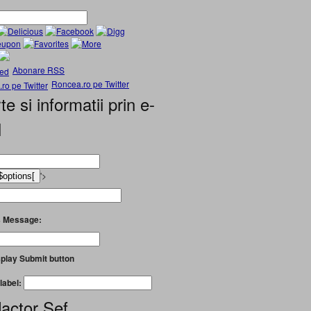
Abonare RSS
Roncea.ro pe Twitter
te si informatii prin e-
l
'>
 Message:
play Submit button
label:
actor Șef