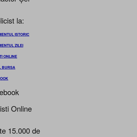
icist la:
MENTUL ISTORIC
MENTUL ZILEI
TI ONLINE
L BURSA
BOOK
ebook
isti Online
te 15.000 de