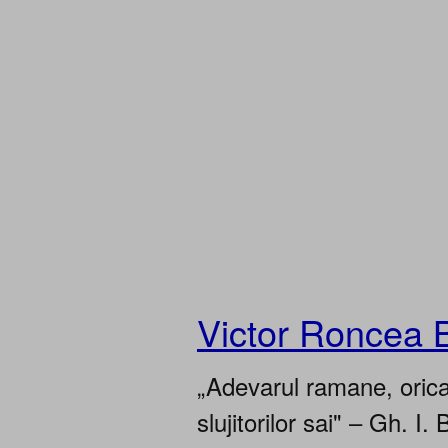
Victor Roncea 
„Adevarul ramane, oricar
slujitorilor sai" – Gh. I. 