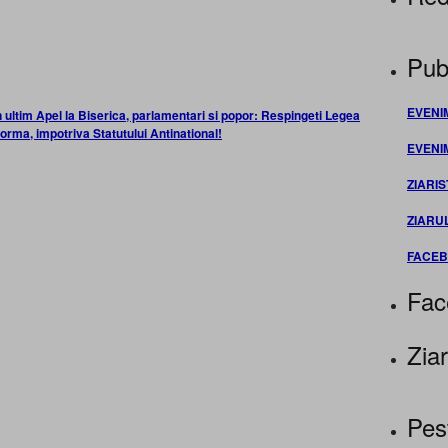
Publ
EVENI
 ultim Apel la Biserica, parlamentari si popor: Respingeti Legea
forma, impotriva Statutului Antinational!
EVENI
ZIARIS
ZIARU
FACE
Fac
Ziar
Pes