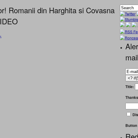
lor! Romanii din Harghita si Covasna
 VIDEO
»
Aler
mai
Title:
Thanks
Dis
Button 
Red