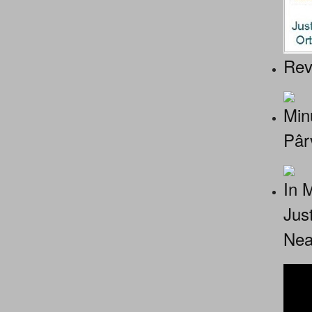
Rev
Minu
Pâr
In 
Jus
Nea