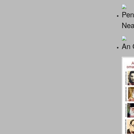
Pen
Nea
An 