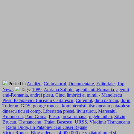
Posted in
Analize
,
Colimatorul
,
Documentare
,
Editoriale
,
Top
News
Tags:
1989
,
Adriana Saftoiu
,
agenti anti-Romania
,
agentii
anti-Romania
,
andrei plesu
,
Cinci limbrici ai mintii - Manolescu
Plesu Patapievici Liiceanu Cartarescu
,
Curentul
,
dinu patriciu
,
dorin
Tudoran
,
GDS
,
george roncea
,
kominternistii tismaneanu pata-plesu
dinescu ticu si comp
,
Libertatea presei
,
liviu turcu
,
Maresalul
Antonescu
,
Paul Goma
,
Plesu
,
presa romana
,
regele mihai
,
Silviu
Brucan
,
Tismaneanu
,
Traian Basescu
,
URSS
,
Vladimir Tismaneanu
«
Radu Duda, un Patapievici al Casei Regale
Victor Roncea Blog a depasit 4.000.000 de vizitatori unici si