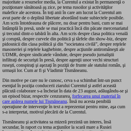
majoritate a resurselor media, la Curentul a existat în permanenţă o
poziţionare sănătoasă aş zice, pe tema rusoilor şi activităţilor
malefice ale acestora. În toţi anii în care am lucrat la Curentul am
avut parte de o deplină libertate abordând toate subiectele posibile.
Am scris întotdeauna de plăcere, nu doar pentru bani, cum se mai
întâmplă în presă, unde se mai practică încă din păcate mercenariatul
şi trecutul dintr-o tabără în alta. Am scris despre clasa politica venală
şi coruptă, despre curvele din politică şi târfele din show-biz, despre
pidosnicii din clasa politică şi din “societatea civilă”, despre reţelele
masoneriei şi reţelele kaghebiste, despre acţiunile antiromâneşti ale
UDMR, despre sindicatele vândute, despre pseudo jurnaliştii
infiltraţi de securişti în presă, despre agenţii unor vechi structuri
ruseşti, conspiraţi şi aşezaţi în poziţii de frunte ale statului român, şi
urmaşii lor. Cum ar fi şi Vladimir Tismăneanu.
Din motive pe care nu le cunosc, ceva s-a schimbat într-un punct
esenţial în poziţia conducerii ziarului Curentul şi astfel această
plăcută colaborare s-a încheiat în data de 23 august, adăugându-se şi
un episod bizar, respectiv cenzurarea,
forfecarea unui material în
care apărea numele lui Tismăneanu
. Însă nu acesta penibilă
operaţiune de intervenţie în text a reprezentat pentru mine, aşa cum
s-a interpretat, motivul plecării de la Curentul.
Tismăneanu şi activitatea sa mizeră prezintă un interes, însă
secundar, în raport cu tema acţiunilor la scară mare a Rusiei