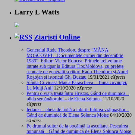
Larry L Watts
Ziaristi Online
Generalul Radu Theodoru despre “MÂNA
MOSCOVEI – Documentele crimei din decembrie
1989”. Editor: Victor Roncea. Primele trei volume
intrate sub tipar la Editura TipoMoldova, cu prefețe
semnate de generalii scriitori Radu Theodoru și Aurel
Rogojan și istoricul Gh. Buzatu
19/01/2021
eXpress
Sfânta Cuvioasă Maică Parascheva – Taina cuviinței.
La Mulți Ani!
12/10/2020
eXpress
Pentru o viață trăită întru Hristos. Gând de duminică –
pilda semănătorului – de Elena Solunca
11/10/2020
eXpress
Iertarea – cheia de boltă a iubirii. Iubirea vrăjmașilor –
Gând de duminică de Elena Solunca Moise
04/10/2020
eXpress
Pe drumul suitor de la pocăință la ascultare. Pescuirea
minunată – Gând de duminică de Elena Solunca Moise