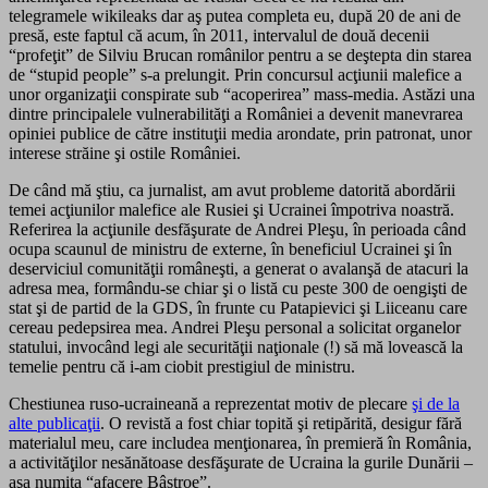
telegramele wikileaks dar aş putea completa eu, după 20 de ani de
presă, este faptul că acum, în 2011, intervalul de două decenii
“profeţit” de Silviu Brucan românilor pentru a se deştepta din starea
de “stupid people” s-a prelungit. Prin concursul acţiunii malefice a
unor organizaţii conspirate sub “acoperirea” mass-media. Astăzi una
dintre principalele vulnerabilităţi a României a devenit manevrarea
opiniei publice de către instituţii media arondate, prin patronat, unor
interese străine şi ostile României.
De când mă ştiu, ca jurnalist, am avut probleme datorită abordării
temei acţiunilor malefice ale Rusiei şi Ucrainei împotriva noastră.
Referirea la acţiunile desfăşurate de Andrei Pleşu, în perioada când
ocupa scaunul de ministru de externe, în beneficiul Ucrainei şi în
deserviciul comunităţii româneşti, a generat o avalanşă de atacuri la
adresa mea, formându-se chiar şi o listă cu peste 300 de oengişti de
stat şi de partid de la GDS, în frunte cu Patapievici şi Liiceanu care
cereau pedepsirea mea. Andrei Pleşu personal a solicitat organelor
statului, invocând legi ale securităţii naţionale (!) să mă lovească la
temelie pentru că i-am ciobit prestigiul de ministru.
Chestiunea ruso-ucraineană a reprezentat motiv de plecare
şi de la
alte publicaţii
. O revistă a fost chiar topită şi retipărită, desigur fără
materialul meu, care includea menţionarea, în premieră în România,
a activităţilor nesănătoase desfăşurate de Ucraina la gurile Dunării –
aşa numita “afacere Bâstroe”.