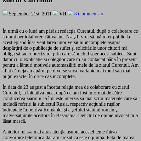
September 21st, 2011
VR
8 Comments »
În urmă cu o lună am părăsit redacţia Curentul, după o colaborare ce
a durat per total vreo câţiva ani. N-aş fi vrut să mă refer public la
acest episod însă ventilarea unor versiuni incomplete asupra
despărţirii de o publicaţie de suflet şi solicitările unor cititori mă
obliga să fac o precizare, prin care să închid sper acest subiect. Sunt
dator cu o explicaţie şi colegilor care m-au contactat până în prezent
pentru a lămuri motivele automazilirii mele de la ziarul Curentul. Am
aflat că deja au apărut pe diverse surse variante mai mult sau mai
puţin exacte, în orice caz incomplete.
În data de 23 august a încetat relaţia mea de colaborare cu ziarul
Curentul, la iniţiativa mea, după ce am fost informat de către
conducerea ziarului că îmi este interzis să mai scriu materiale care să
includă referiri la subiectul Rusia, respectiv acţiunile ruşilor
îndreptate împotriva României şi a şefului statului român şi
malversaţiunile acestora în Basarabia. Delictul de opinie invocat m-a
lăsat mască.
Anterior mi s-a mai atras atenţia asupra acestei teme într-o
convorbire telefonică dar am crezut că este o glumă. Faţă de marea