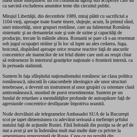
masă unde îndeplinesc un rol comisarial agenţi sub acoperire care au
ca sarcină excluderea anumitor teme din circuitul public.
Mirajul Libertăţii, din decembrie 1989, miraj plătit cu sacrificiul a
1104 vieţi, aproape toate foarte tinere, slujeşte, acum, în primul rând,
unei minorităţi, unor grupuri restrânse, care au falimentat România
sistematic şi au demantelat sute şi sute de uzine şi capacităţi de
producţie, trecute în mâinile altora. Romanii se pare că s-au resemnat
sub jugul ocupaţiei străine şi în loc să lupte au ales cedarea, fuga,
boicotul, dispărând aproape orice resurse reactive faţă de atacurile
concentrice ale inamicilor de tot felul dintre care unii au reuşit chiar
să redeseneze în interiorul graniţelor naţionale o frontieră internă, ca
în perioada stalinistă.
Suntem în faţa sfârşitului naţionalismului românesc iar clasa politica
românească, născută în catacombele ideologice ale unor structuri
tenebroase, a devenit un instrument al unor grupări cu orientare clară
antiromânească, mustind de puroi resentimentar. Suntem pe un
fundal de retardare a mentalităţilor profunde de autoapărare faţă de
agresiunile concentrice desfăşurate împotriva noastră.
Noile dezvăluiri ale telegramelor Ambasadei SUA de la Bucureşti
scot pe tapet dimensiunea cu adevărat serioasă a mefienţei şefului
statului faţă de acţiunile Rusiei. Fără îndoială din poziţia sa de şef de
stat a avut şi are la îndemâna mult mai multe date cu privire la
ameninţarea reprezentată de Rusia. Ceea ce nu rezultă din