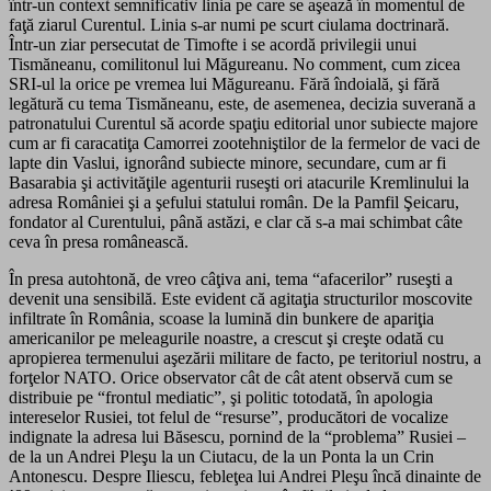
într-un context semnificativ linia pe care se aşează în momentul de
faţă ziarul Curentul. Linia s-ar numi pe scurt ciulama doctrinară.
Într-un ziar persecutat de Timofte i se acordă privilegii unui
Tismăneanu, comilitonul lui Măgureanu. No comment, cum zicea
SRI-ul la orice pe vremea lui Măgureanu. Fără îndoială, şi fără
legătură cu tema Tismăneanu, este, de asemenea, decizia suverană a
patronatului Curentul să acorde spaţiu editorial unor subiecte majore
cum ar fi caracatiţa Camorrei zootehniştilor de la fermelor de vaci de
lapte din Vaslui, ignorând subiecte minore, secundare, cum ar fi
Basarabia şi activităţile agenturii ruseşti ori atacurile Kremlinului la
adresa României şi a şefului statului român. De la Pamfil Şeicaru,
fondator al Curentului, până astăzi, e clar că s-a mai schimbat câte
ceva în presa românească.
În presa autohtonă, de vreo câţiva ani, tema “afacerilor” ruseşti a
devenit una sensibilă. Este evident că agitaţia structurilor moscovite
infiltrate în România, scoase la lumină din bunkere de apariţia
americanilor pe meleagurile noastre, a crescut şi creşte odată cu
apropierea termenului aşezării militare de facto, pe teritoriul nostru, a
forţelor NATO. Orice observator cât de cât atent observă cum se
distribuie pe “frontul mediatic”, şi politic totodată, în apologia
intereselor Rusiei, tot felul de “resurse”, producători de vocalize
indignate la adresa lui Băsescu, pornind de la “problema” Rusiei –
de la un Andrei Pleşu la un Ciutacu, de la un Ponta la un Crin
Antonescu. Despre Iliescu, febleţea lui Andrei Pleşu încă dinainte de