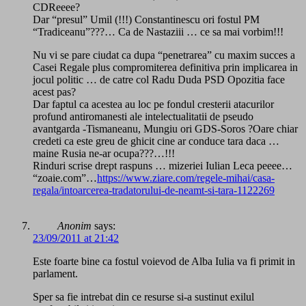
CDReeee?
Dar “presul” Umil (!!!) Constantinescu ori fostul PM
“Tradiceanu”???… Ca de Nastaziii … ce sa mai vorbim!!!
Nu vi se pare ciudat ca dupa “penetrarea” cu maxim succes a
Casei Regale plus compromiterea definitiva prin implicarea in
jocul politic … de catre col Radu Duda PSD Opozitia face
acest pas?
Dar faptul ca acestea au loc pe fondul cresterii atacurilor
profund antiromanesti ale intelectualitatii de pseudo
avantgarda -Tismaneanu, Mungiu ori GDS-Soros ?Oare chiar
credeti ca este greu de ghicit cine ar conduce tara daca …
maine Rusia ne-ar ocupa???…!!!
Rinduri scrise drept raspuns … mizeriei Iulian Leca peeee…
“zoaie.com”…
https://www.ziare.com/regele-mihai/casa-
regala/intoarcerea-tradatorului-de-neamt-si-tara-1122269
Anonim
says:
23/09/2011 at 21:42
Este foarte bine ca fostul voievod de Alba Iulia va fi primit in
parlament.
Sper sa fie intrebat din ce resurse si-a sustinut exilul