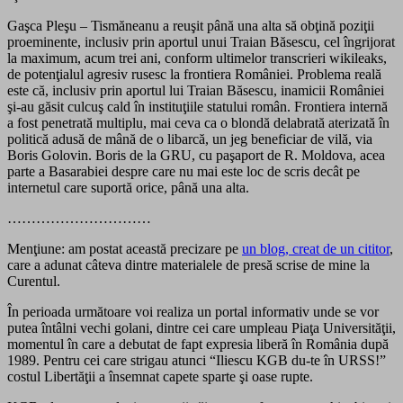
Gaşca Pleşu – Tismăneanu a reuşit până una alta să obţină poziţii
proeminente, inclusiv prin aportul unui Traian Băsescu, cel îngrijorat
la maximum, acum trei ani, conform ultimelor transcrieri wikileaks,
de potenţialul agresiv rusesc la frontiera României. Problema reală
este că, inclusiv prin aportul lui Traian Băsescu, inamicii României
şi-au găsit culcuş cald în instituţiile statului român. Frontiera internă
a fost penetrată multiplu, mai ceva ca o blondă delabrată aterizată în
politică adusă de mână de o libarcă, un jeg beneficiar de vilă, via
Boris Golovin. Boris de la GRU, cu paşaport de R. Moldova, acea
parte a Basarabiei despre care nu mai este loc de scris decât pe
internetul care suportă orice, până una alta.
…………………………
Menţiune: am postat această precizare pe
un blog, creat de un cititor
,
care a adunat câteva dintre materialele de presă scrise de mine la
Curentul.
În perioada următoare voi realiza un portal informativ unde se vor
putea întâlni vechi golani, dintre cei care umpleau Piaţa Universităţii,
momentul în care a debutat de fapt expresia liberă în România după
1989. Pentru cei care strigau atunci “Iliescu KGB du-te în URSS!”
costul Libertăţii a însemnat capete sparte şi oase rupte.