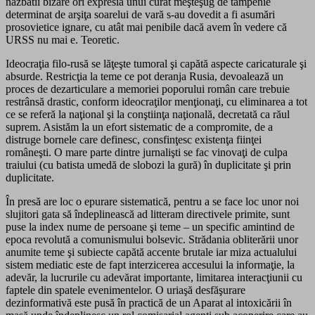
năzbâtii bizare ori expresia unui curat meşteşug de tâmpenie
determinat de arşiţa soarelui de vară s-au dovedit a fi asumări
prosovietice ignare, cu atât mai penibile dacă avem în vedere că
URSS nu mai e. Teoretic.
Ideocraţia filo-rusă se lăţeşte tumoral şi capătă aspecte caricaturale şi
absurde. Restricţia la teme ce pot deranja Rusia, devoalează un
proces de dezarticulare a memoriei poporului român care trebuie
restrânsă drastic, conform ideocraţilor menţionaţi, cu eliminarea a tot
ce se referă la naţional şi la conştiinţa naţională, decretată ca răul
suprem. Asistăm la un efort sistematic de a compromite, de a
distruge bornele care definesc, consfinţesc existenţa fiinţei
româneşti. O mare parte dintre jurnalişti se fac vinovaţi de culpa
traiului (cu batista umedă de slobozi la gură) în duplicitate şi prin
duplicitate.
În presă are loc o epurare sistematică, pentru a se face loc unor noi
slujitori gata să îndeplinească ad litteram directivele primite, sunt
puse la index nume de persoane şi teme – un specific amintind de
epoca revolută a comunismului bolsevic. Strădania obliterării unor
anumite teme şi subiecte capătă accente brutale iar miza actualului
sistem mediatic este de fapt interzicerea accesului la informaţie, la
adevăr, la lucrurile cu adevărat importante, limitarea interacţiunii cu
faptele din spatele evenimentelor. O uriaşă desfăşurare
dezinformativă este pusă în practică de un Aparat al intoxicării în