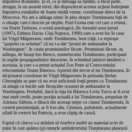
împotriva României. Şi el, ca şi întreaga sa familie, a făcut parte,
desigur, la un anumit nivel, din dispozitivul acestor acţiuni îndreptate
împotriva românilor de foarte multă vreme, coordonate direct de la
Moscova. Nu am a adăuga nimic în plus despre Tismăneanu faţă de
o situaţie care-l descrie pe deplin. Paul Goma este cel care a relatat,
via Dorin Tudoran, o scenă antologică, (în Jurnalul unui jurnal
(1997), Editura Dacia, Cluj-Napoca, 1998) care a avut loc în casa
lui Virgil Măgureanu, unde Tismăneanu, beat criţă, i-a reproşat
“şarpelui cu ochelari” că nu i-a dat “postul de ambasador la
Washington”, în ciuda promisiunilor făcute. Promisiuni făcute, aş
adăuga, de însuşi Ion Iliescu, mamelucului Tismăneanu, participant
la orgiile propagandistice iliesciene, în schimbul jalnicei tămâieri a
acestuia, la care s-a pretat actualul Zoe Petre al Cotroceniului
reluctantului Traian Băsescu. Aportul din trecut al lui Tismăneanu, în
dicţionarul coordonat de Virgil Măgureanu în perioada Ştefan
Gheorghiu se pare că nu avut suficientă forţă pentru ca Tismăneanu
să atingă cu bucile sale fleoşcăite scaunul de ambasador la
Washington. Probabil, dacă în faţa lui Băsescu Liviu Turcu ar fi avut
mai mult credit, poate poziţia actuală a lui Tismăneanu, propulsat de
Adriana Săftoiu, o fătucă din aceeaşi stirpe cu clanul Tisminenski, în
creierii prezidenţiali, ar fi fost alta. Ghinion, pufuletele, actualmente
aflată în creierii lui Patriciu, a avut câştig de cauză.
Faptul că cineva s-a străduit să foarfece inabil un material scris de
mine în care apărea (şi) numele ambidextrului Tismăneanu plasează