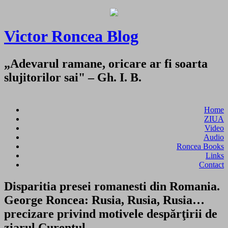
Victor Roncea Blog
„Adevarul ramane, oricare ar fi soarta
slujitorilor sai" – Gh. I. B.
Home
ZIUA
Video
Audio
Roncea Books
Links
Contact
Disparitia presei romanesti din Romania.
George Roncea: Rusia, Rusia, Rusia…
precizare privind motivele despărţirii de
ziarul Curentul