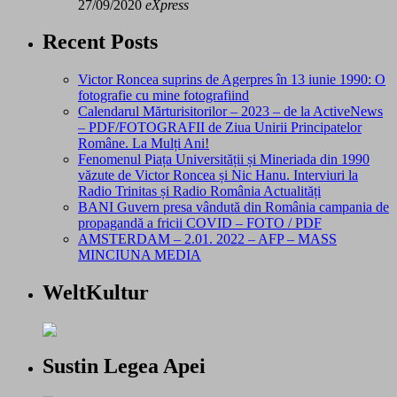
27/09/2020
eXpress
Recent Posts
Victor Roncea suprins de Agerpres în 13 iunie 1990: O
fotografie cu mine fotografiind
Calendarul Mărturisitorilor – 2023 – de la ActiveNews
– PDF/FOTOGRAFII de Ziua Unirii Principatelor
Române. La Mulți Ani!
Fenomenul Piața Universității și Mineriada din 1990
văzute de Victor Roncea și Nic Hanu. Interviuri la
Radio Trinitas și Radio România Actualități
BANI Guvern presa vândută din România campania de
propagandă a fricii COVID – FOTO / PDF
AMSTERDAM – 2.01. 2022 – AFP – MASS
MINCIUNA MEDIA
WeltKultur
Sustin Legea Apei