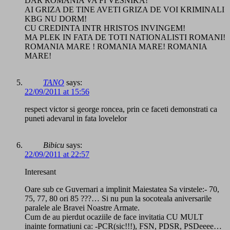
DAR ROMANIA VA FI VESNIKA!
AI GRIZA DE TINE AVETI GRIZA DE VOI KRIMINALI
KBG NU DORM!
CU CREDINTA INTR HRISTOS INVINGEM!
MA PLEK IN FATA DE TOTI NATIONALISTI ROMANI!
ROMANIA MARE ! ROMANIA MARE! ROMANIA
MARE!
TANO
says:
22/09/2011 at 15:56
respect victor si george roncea, prin ce faceti demonstrati ca
puneti adevarul in fata lovelelor
Bibicu
says:
22/09/2011 at 22:57
Interesant
Oare sub ce Guvernari a implinit Maiestatea Sa virstele:- 70,
75, 77, 80 ori 85 ???… Si nu pun la socoteala aniversarile
paralele ale Bravei Noastre Armate.
Cum de au pierdut ocaziile de face invitatia CU MULT
inainte formatiuni ca: -PCR(sic!!!), FSN, PDSR, PSDeeee…