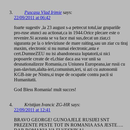
Puscasu Vlad Irimie
says:
22/09/2011 at 06:42
foarte sugestiv ,la 23 august s-a petrecut totul,iar grupariile
pro-ruse atunci au actionat,ca in 1944.Orice plecare este o
revenire.Si aceasta se va face mai sus,decat un ziar,ci
siguranta pe la o televiziune de mare raiting,sau un ziar cu tiraj
maxim, electronic si nu numai electronic,asta e
cert.DumneZEU nu isi abandoneaza luptatorii,si nici
popoarele create de el,chiar daca asa vor unii sa
desnationalizeze Romania,cu Uniunea Europeana,iar rusii cu
pan-slavism,alalta-ieri,comunism,ieri, si azi cu autonomii
KGB-iste pe Nistru,si trupe de ocupatie contra pacii si
Humanitatii.
God Bless Romania! mult succes!
Kristijan Ivancic ZG-HR
says:
22/09/2011 at 12:41
BRAVO GEORGE! GUNOAJELE RUSIJEI SNT
PREZENTE PESTE TOT IN ROMANIA ASA JESTE….