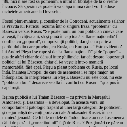
’89, nici n-are rost să pomenim; a intrat în fibrilaţie de la o vreme
încoace. Să sperăm că poate îi va crăpa inima când vor fi aduse
rachetele americane la Deveselu.
Fostul pluri-ministru şi consilier de la Cotroceni, actualmente salahor
la Pravda lui Patriciu, rezumă într-o singură frază “problema” cu
Băsescu versus Rusia: “Se poate numi un bun politician cineva care
a reuşit, în câţiva ani, să-şi pună în cap toată suflarea naţională? În
conflict cu „poporul”, cu opozanţii politici, dar şi cu o parte a
partidului din care provine, cu Rusia, cu Europa…” Este evident că
lui Andrei Pleşu i se rupe şi de “suflarea naţională” şi de “popor” –
pus de altfel chiar de dânsul între ghilimele, iar cât despre “opozanţii
politici” ai lui Băsescu, chiar el i-a veştejit într-o manieră
memorabilă, fără apel. Pleşu a plasat problema cu Rusia, pe locul
întâi, înaintea Evropei, de care de asemenea i se rupe major, nu
întâmplător. În interpretarea lui Pleşu, Băsescu nu este cool, nu este
“politician bun” deoarece se afla în conflict cu Rusia – “şi-a pus în
cap” ruşii.
Ieşirea publică a lui Traian Băsescu – cu privire la Mareşalul
Antonescu şi Basarabia – a developat, în această vară, un
comportament patologic frapant al unei largi categorii de politicieni
şi de jurnalişti deveniţi portavoci ale Ambasadei Rusiei, într-o
manieră jenantă. Ce fel de modele de îndoctrinare au creat asemenea
câini de pază ai „corectitudinii” faţă de Rusia? Poziţionări ce păreau