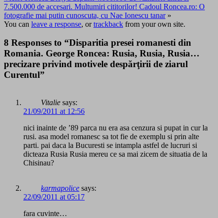
7.500.000 de accesari. Multumiri cititorilor! Cadoul Roncea.ro: O
fotografie mai putin cunoscuta, cu Nae Ionescu tanar
»
You can
leave a response
, or
trackback
from your own site.
8 Responses to “Disparitia presei romanesti din
Romania. George Roncea: Rusia, Rusia, Rusia…
precizare privind motivele despărţirii de ziarul
Curentul”
Vitalie
says:
21/09/2011 at 12:56
nici inainte de ’89 parca nu era asa cenzura si pupat in cur la
rusi. asa model romanesc sa tot fie de exemplu si prin alte
parti. pai daca la Bucuresti se intampla astfel de lucruri si
dicteaza Rusia Rusia mereu ce sa mai zicem de situatia de la
Chisinau?
karmapolice
says:
22/09/2011 at 05:17
fara cuvinte…