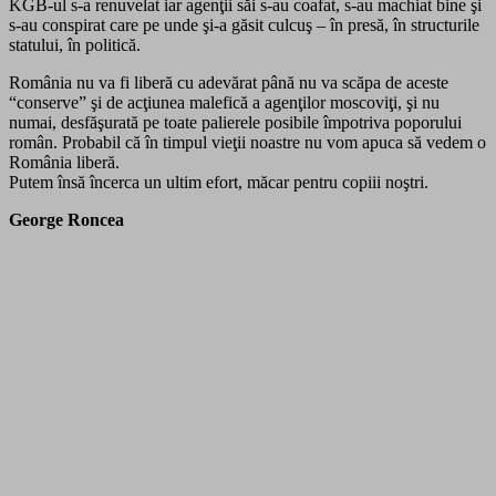
KGB-ul s-a renuvelat iar agenţii săi s-au coafat, s-au machiat bine şi
s-au conspirat care pe unde şi-a găsit culcuş – în presă, în structurile
statului, în politică.
România nu va fi liberă cu adevărat până nu va scăpa de aceste
“conserve” şi de acţiunea malefică a agenţilor moscoviţi, şi nu
numai, desfăşurată pe toate palierele posibile împotriva poporului
român. Probabil că în timpul vieţii noastre nu vom apuca să vedem o
România liberă.
Putem însă încerca un ultim efort, măcar pentru copiii noştri.
George Roncea