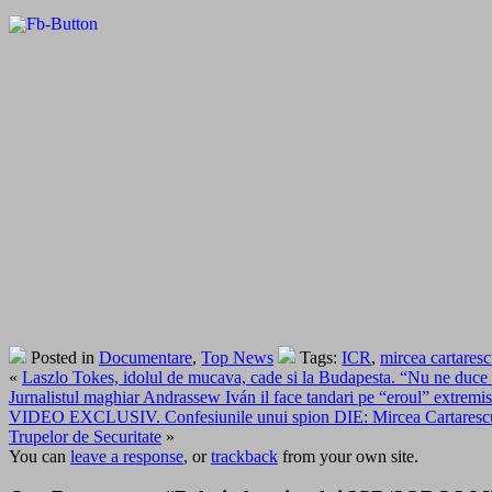
Posted in
Documentare
,
Top News
Tags:
ICR
,
mircea cartares
«
Laszlo Tokes, idolul de mucava, cade si la Budapesta. “Nu ne duce pe
Jurnalistul maghiar Andrassew Iván il face tandari pe “eroul” extremi
VIDEO EXCLUSIV. Confesiunile unui spion DIE: Mircea Cartarescu a coa
Trupelor de Securitate
»
You can
leave a response
, or
trackback
from your own site.