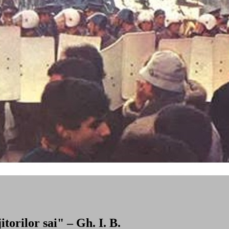
torilor sai" – Gh. I. B.