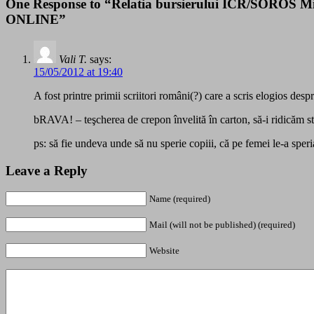
One Response to “Relatia bursierului ICR/SOROS
ONLINE”
Vali T.
says:
15/05/2012 at 19:40
A fost printre primii scriitori români(?) care a scris elogios de
bRAVA! – teşcherea de crepon învelită în carton, să-i ridicăm st
ps: să fie undeva unde să nu sperie copiii, că pe femei le-a speri
Leave a Reply
Name (required)
Mail (will not be published) (required)
Website