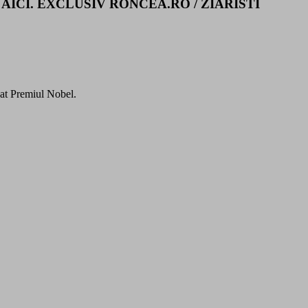
 AZI, AICI. EXCLUSIV RONCEA.RO / ZIARISTI
luat Premiul Nobel.