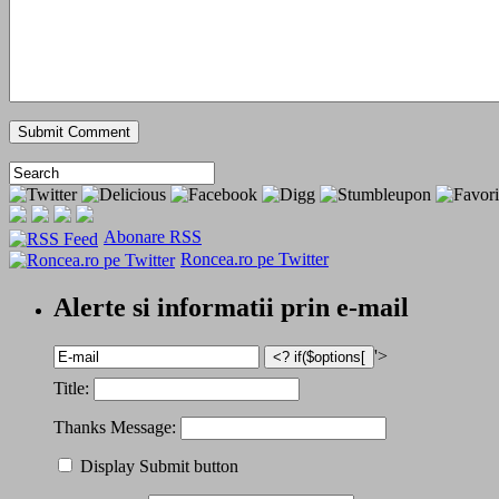
Abonare RSS
Roncea.ro pe Twitter
Alerte si informatii prin e-mail
'>
Title:
Thanks Message:
Display Submit button