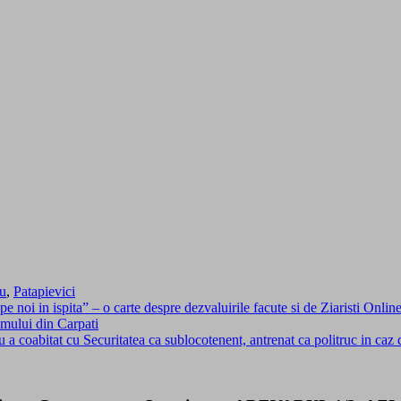
cu
,
Patapievici
 noi in ispita” – o carte despre dezvaluirile facute si de Ziaristi Onl
smului din Carpati
bitat cu Securitatea ca sublocotenent, antrenat ca politruc in caz de 