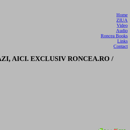
Home
ZIUA
Video
Audio
Roncea Books
Links
Contact
2, AZI, AICI. EXCLUSIV RONCEA.RO /