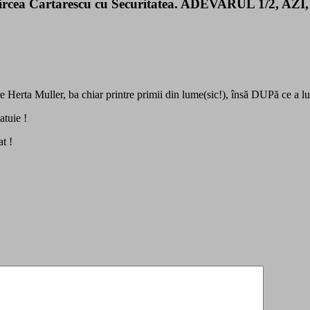
 Mircea Cartarescu cu Securitatea. ADEVARUL 1/2,
spre Herta Muller, ba chiar printre primii din lume(sic!), însă DUPă ce a 
atuie !
at !