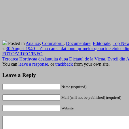
Posted in
Analize
,
Colimatorul
,
Documentare
,
Editoriale
,
Top Ne
«
30 August 1940 – Ziua care a dat tonul primelor genocide etnice din 
FOTO/VIDEO/INFO
Teroarea Horthysta dezlantuita dupa Dictatul de la Viena. Evreii
You can
leave a response
, or
trackback
from your own site.
Leave a Reply
Name (required)
Mail (will not be published) (required)
Website