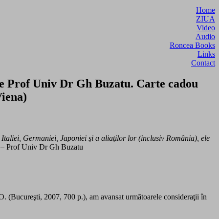
Home
ZIUA
Video
Audio
Roncea Books
Links
Contact
de Prof Univ Dr Gh Buzatu. Carte cadou
Viena)
aliei, Germaniei, Japoniei şi a aliaţilor lor (inclusiv România), ele
– Prof Univ Dr Gh Buzatu
.O. (Bucureşti, 2007, 700 p.), am avansat următoarele consideraţii în