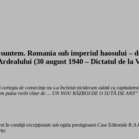
e suntem. Romania sub imperiul haosului – 
rdealului (30 august 1940 – Dictatul de la 
cortegiu de consecinţe nu s-a încheiat nicidecum odată cu capitularea It
 sigur, am putea vorbi chiar de … UN NOU RĂZBOI DE O SUTĂ DE ANI!”
rut în condiţii excepţionale sub egida prestigioasei Case Editoriale R.A
vin: