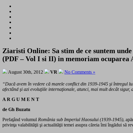
Ziaristi Online: Sa stim de ce suntem und
(PDF – Vol I si II) in memoriam ocuparea A
August 30th, 2012
VR
No Comments »
“Dacă avem în vedere că marele conflict din 1939-1945 şi întregul lui 
afectând şi azi evoluţiile internaţionale, atunci, mai mult decât
A R G U M E N T
de Gh Buzatu
Prefaţând volumul
România sub Imperiul Haosului (1939-1945)
, apă
privinţa valabilităţii şi actualităţii temei asupra căreia îmi îngădui să re