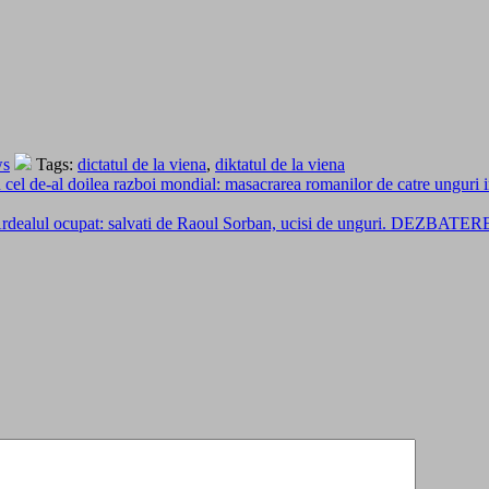
ws
Tags:
dictatul de la viena
,
diktatul de la viena
cel de-al doilea razboi mondial: masacrarea romanilor de catre unguri in
 din Ardealul ocupat: salvati de Raoul Sorban, ucisi de unguri. DE