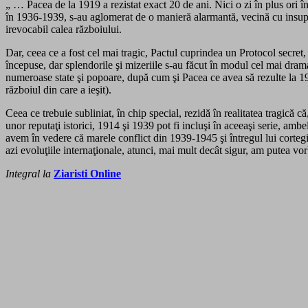
„ … Pacea de la 1919 a rezistat exact 20 de ani. Nici o zi în plus ori
în 1936-1939, s-au aglomerat de o manieră alarmantă, vecină cu insupor
irevocabil calea războiului.
Dar, ceea ce a fost cel mai tragic, Pactul cuprindea un Protocol secret,
începuse, dar splendorile şi mizeriile s-au făcut în modul cel mai dra
numeroase state şi popoare, după cum şi Pacea ce avea să rezulte la 1946
războiul din care a ieşit).
Ceea ce trebuie subliniat, în chip special, rezidă în realitatea tragică 
unor reputaţi istorici, 1914 şi 1939 pot fi incluşi în aceeaşi serie, amb
avem în vedere că marele conflict din 1939-1945 şi întregul lui cortegiu
azi evoluţiile internaţionale, atunci, mai mult decât sigur, am 
Integral la
Ziaristi Online