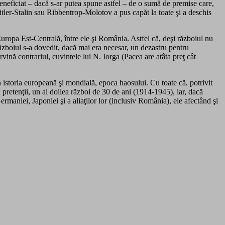
eneficiat – dacă s-ar putea spune astfel – de o sumă de premise care,
tler-Stalin sau Ribbentrop-Molotov a pus capăt la toate şi a deschis
Europa Est-Centrală, între ele şi România. Astfel că, deşi războiul nu
ăzboiul s-a dovedit, dacă mai era necesar, un dezastru pentru
vină contrariul, cuvintele lui N. Iorga (Pacea are atâta preţ cât
în istoria europeană şi mondială, epoca haosului. Cu toate că, potrivit
ă pretenţii, un al doilea război de 30 de ani (1914-1945), iar, dacă
rmaniei, Japoniei şi a aliaţilor lor (inclusiv România), ele afectând şi