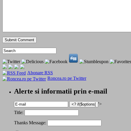
Abonare RSS
Roncea.ro pe Twitter
Alerte si informatii prin e-mail
'>
Title:
Thanks Message: