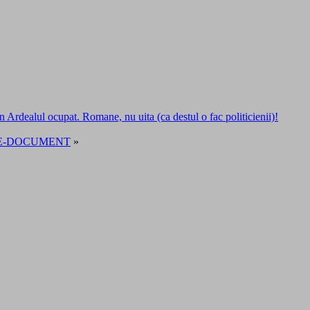
 Ardealul ocupat. Romane, nu uita (ca destul o fac politicienii)!
ZBATERE-DOCUMENT
»