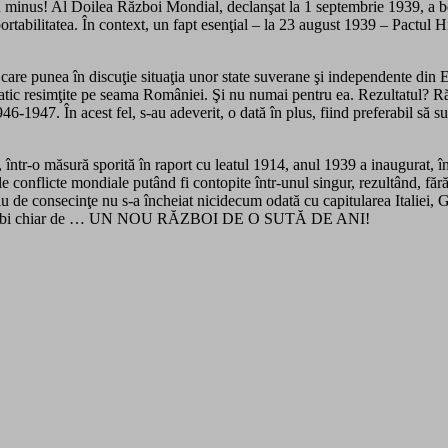
 în minus! Al Doilea Război Mondial, declanşat la 1 septembrie 1939, a b
tabilitatea. În context, un fapt esenţial – la 23 august 1939 – Pactul Hi
 care punea în discuţie situaţia unor state suverane şi independente din 
matic resimţite pe seama României. Şi nu numai pentru ea. Rezultatul? R
-1947. În acest fel, s-au adeverit, o dată în plus, fiind preferabil să sur
că, într-o măsură sporită în raport cu leatul 1914, anul 1939 a inaugurat, 
ele conflicte mondiale putând fi contopite într-unul singur, rezultând, făr
 de consecinţe nu s-a încheiat nicidecum odată cu capitularea Italiei, Ge
putea vorbi chiar de … UN NOU RĂZBOI DE O SUTĂ DE ANI!