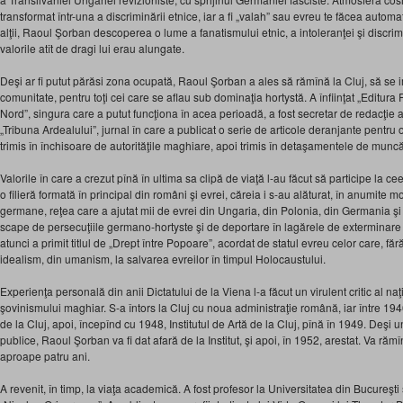
transformat într-una a discriminării etnice, iar a fi „valah” sau evreu te făcea automat 
alţii, Raoul Şorban descoperea o lume a fanatismului etnic, a intoleranţei şi discrimi
valorile atît de dragi lui erau alungate.
Deşi ar fi putut părăsi zona ocupată, Raoul Şorban a ales să rămînă la Cluj, să se 
comunitate, pentru toţi cei care se aflau sub dominaţia hortystă. A înfiinţat „Editu
Nord”, singura care a putut funcţiona în acea perioadă, a fost secretar de redacţie 
„Tribuna Ardealului”, jurnal în care a publicat o serie de articole deranjante pentru 
trimis în închisoare de autorităţile maghiare, apoi trimis în detaşamentele de muncă 
Valorile în care a crezut pînă în ultima sa clipă de viaţă l-au făcut să participe la c
o filieră formată în principal din români şi evrei, căreia i s-au alăturat, în anumite
germane, reţea care a ajutat mii de evrei din Ungaria, din Polonia, din Germania şi
scape de persecuţiile germano-hortyste şi de deportare în lagărele de exterminare 
atunci a primit titlul de „Drept între Popoare”, acordat de statul evreu celor care, fără 
idealism, din umanism, la salvarea evreilor în timpul Holocaustului.
Experienţa personală din anii Dictatului de la Viena l-a făcut un virulent critic al na
şovinismului maghiar. S-a întors la Cluj cu noua administraţie română, iar între 1
de la Cluj, apoi, începînd cu 1948, Institutul de Artă de la Cluj, pînă în 1949. Deşi u
publice, Raoul Şorban va fi dat afară de la Institut, şi apoi, în 1952, arestat. Va răm
aproape patru ani.
A revenit, în timp, la viaţa academică. A fost profesor la Universitatea din Bucureşti ş