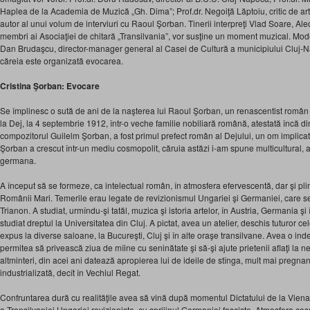
Haplea de la Academia de Muzică „Gh. Dima”; Prof.dr. Negoiţă Lăptoiu, critic de artă
autor al unui volum de interviuri cu Raoul Şorban. Tinerii interpreţi Vlad Soare, Al
membri ai Asociaţiei de chitară „Transilvania”, vor susţine un moment muzical. Modera
Dan Brudaşcu, director-manager general al Casei de Cultură a municipiului Cluj-Napo
căreia este organizată evocarea.
Cristina Şorban: Evocare
Se împlinesc o sută de ani de la naşterea lui Raoul Şorban, un renascentist român 
la Dej, la 4 septembrie 1912, într-o veche familie nobiliară română, atestată încă din
compozitorul Guilelm Şorban, a fost primul prefect român al Dejului, un om implicat 
Şorban a crescut într-un mediu cosmopolit, căruia astăzi i-am spune multicultural, 
germana.
A început să se formeze, ca intelectual român, în atmosfera efervescentă, dar şi plin
Românii Mari. Temerile erau legate de revizionismul Ungariei şi Germaniei, care se
Trianon. A studiat, urmîndu-şi tatăl, muzica şi istoria artelor, în Austria, Germania şi în
studiat dreptul la Universitatea din Cluj. A pictat, avea un atelier, deschis tuturor cel
expus la diverse saloane, la Bucureşti, Cluj şi în alte oraşe transilvane. Avea o ind
permitea să privească ziua de mîine cu seninătate şi să-şi ajute prietenii aflaţi la ne
altminteri, din acei ani datează apropierea lui de ideile de stînga, mult mai pregnan
industrializată, decît în Vechiul Regat.
Confruntarea dură cu realităţile avea să vină după momentul Dictatului de la Viena
a Transilvaniei Ungariei revizioniste, cu sprijinul Germaniei fasciste. Atmosfera cos