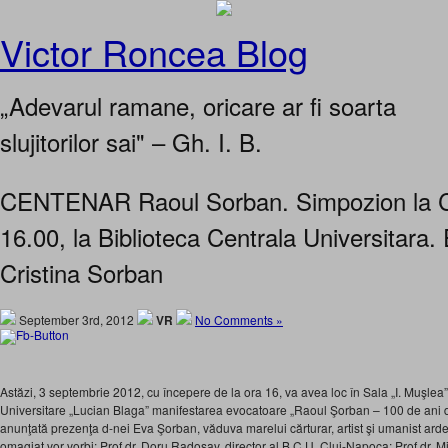
Victor Roncea Blog
„Adevarul ramane, oricare ar fi soarta
slujitorilor sai" – Gh. I. B.
CENTENAR Raoul Sorban. Simpozion la Cluj
16.00, la Biblioteca Centrala Universitara
Cristina Sorban
September 3rd, 2012
VR
No Comments »
Astăzi, 3 septembrie 2012, cu începere de la ora 16, va avea loc în Sala „I. Muşlea”
Universitare „Lucian Blaga” manifestarea evocatoare „Raoul Şorban – 100 de ani d
anunţată prezenţa d-nei Eva Şorban, văduva marelui cărturar, artist şi umanist ard
omagiat vor vorbi: Prof.dr. Doru Radosav, director al B.C.U. Cluj-Napoca; Prof.dr. Mir