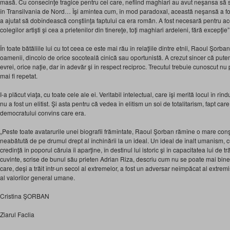
masă. Cu consecinţe tragice pentru cei care, nefiind maghiari au avut neşansa să s
în Transilvania de Nord… Îşi amintea cum, în mod paradoxal, această neşansă a fost
a ajutat să dobîndească conştiinţa faptului ca era român. A fost necesară pentru ac
colegilor artişti şi cea a prietenilor din tinereţe, toţi maghiari ardeleni, fără excepţie”
În toate bătăliile lui cu tot ceea ce este mai rău în relaţiile dintre etnii, Raoul Şorba
oamenii, dincolo de orice socoteală cinică sau oportunistă. A crezut sincer că pute
evrei, orice naţie, dar în adevăr şi în respect reciproc. Trecutul trebuie cunoscut nu 
mai fi repetat.
I-a plăcut viaţa, cu toate cele ale ei. Veritabil intelectual, care îşi merită locul în rîn
nu a fost un elitist. Şi asta pentru că vedea în elitism un soi de totalitarism, fapt c
democratului convins care era.
„Peste toate avatarurile unei biografii frămîntate, Raoul Şorban rămîne o mare conşt
neabătută de pe drumul drept al închinării la un ideal. Un ideal de înalt umanism, cu
credinţă în poporul căruia îi aparţine, în destinul lui istoric şi în capacitatea lui de 
cuvinte, scrise de bunul său prieten Adrian Riza, descriu cum nu se poate mai bine
care, deşi a trăit într-un secol al extremelor, a fost un adversar neîmpăcat al extrem
al valorilor general umane.
Cristina ŞORBAN
Ziarul Faclia