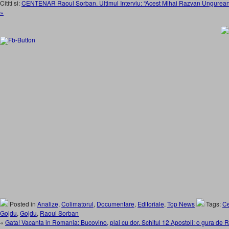
Cititi si:
CENTENAR Raoul Sorban. Ultimul Interviu: “Acest Mihai Razvan Ungureanu 
»
Posted in
Analize
,
Colimatorul
,
Documentare
,
Editoriale
,
Top News
Tags:
Ce
Gojdu
,
Gojdu
,
Raoul Sorban
«
Gata! Vacanta in Romania: Bucovino, plai cu dor. Schitul 12 Apostoli: o gura de R