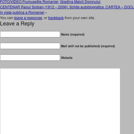
FOTO/VIDEO Frumusetile Romaniei, Gradina Maicii Domnului
CENTENAR Raoul Sorban (1912 – 2006): Schita autobiografica. CARTEA – DOCUMENT
in viata publica a Romaniei
»
You can
leave a response
, or
trackback
from your own site.
Leave a Reply
Name (required)
Mail (will not be published) (required)
Website