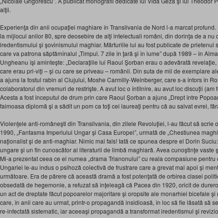
„Nicolae Grigorescu”. A publicat monografii dedicate lui Vida Geza şi lui Theodor Pal
alţii.
Experienţa din anii ocupaţiei maghiare în Transilvania de Nord l-a marcat profund. 
la mijlocul anilor 80, spre deosebire de alţi intelectuali români, din dorinţa de a nu
iredentismului şi şovinismului maghiar. Mărturiile lui au fost publicate de prietenu
care va patrona săptămînalul „Timpul. 7 zile în ţară şi în lume” după 1989 – în Alma
Ungheanu îşi aminteşte: „Declaraţiile lui Raoul Şorban erau o adevărată revelaţie,
care erau pri-viţi – şi cu care se priveau – românii. Din suta de mii de exemplare
a ajuns la fostul rabin al Clujului, Moshe Carmilly-Weinberger, care s-a întors în 
colaboratorul din vremuri de restrişte. A avut loc o întîlnire, au avut loc discuţii (am f
Acesta a fost începutul de drum prin care Raoul Şorban a ajuns „Drept între Popoare
faimoasa diplomă şi a sădit un pom ca toţi cei laureaţi pentru că au salvat evrei, fără 
Violenţele anti-româneşti din Transilvania, din zilele Revoluţiei, l-au făcut să scrie 
1990, „Fantasma Imperiului Ungar şi Casa Europei”, urmată de „Chestiunea maghiar
naţionalist şi de anti-maghiar. Nimic mai fals! Iată ce spunea despre el Dorin Suciu: 
ungare şi un fin cunoscător al literaturii de limbă maghiară. Avea cunoştinţe vaste ş
Mi-a prezentat ceea ce el numea „drama Trianonului” cu reala compasiune pentru ce
Ungariei le-au indus o psihoză colectivă de frustrare care a grevat mai apoi şi menta
următoare. Era de părere că această dramă a fost potenţată de orbirea clasei politi
obsedată de hegemonie, a refuzat să înţeleagă că Pacea din 1920, oricît de durer
un act de dreptate făcut popoarelor majoritare şi oropsite ale monarhiei bicefale şi n
care, în anii care au urmat, printr-o propagandă insidioasă, în loc să fie lăsată să s
re-infectată sistematic, iar aceeaşi propagandă a transformat iredentismul şi revizion