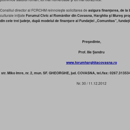
Consiliul director al FCRCHM reînnoieşte solicitarea de
asigura finanţarea,
de la 
culturale iniţiate
Forumul Civic al Românilor din Covasna, Harghita şi Mureş
prop
din cele trei judeţe, după modelul de finanţare al Fundaţiei „Comunitas”, funda
Preşedinte,
Prof. Ilie Şandru
www.forumharghitacovasna.ro
str. Miko Imre, nr. 2, mun. SF. GHEORGHE, jud. COVASNA, tel./fax: 0267.313
Nr. 30 / 11.12.2012