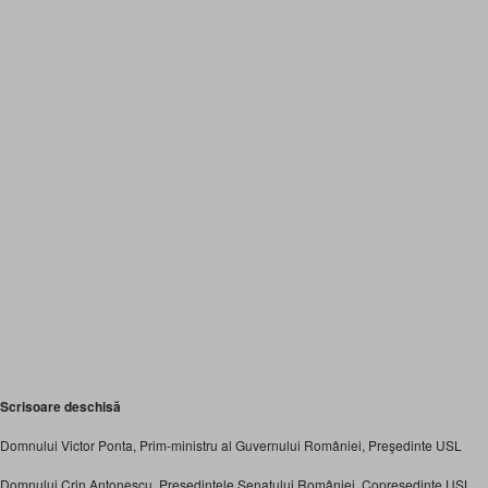
Scrisoare deschisă
Domnului Victor Ponta, Prim-ministru al Guvernului României, Preşedinte USL
Domnului Crin Antonescu, Preşedintele Senatului României, Copreşedinte USL