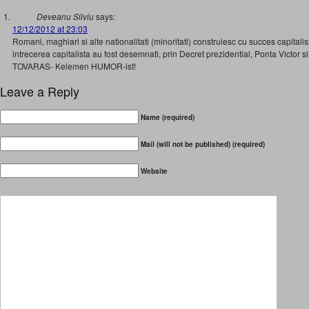
Deveanu Silviu
says:
12/12/2012 at 23:03
Romani, maghiari si alte nationalitati (minoritati) construiesc cu succes capitalism
intrecerea capitalista au fost desemnati, prin Decret prezidential, Ponta Victo
TOVARAS- Kelemen HUMOR-ist!
Leave a Reply
Name (required)
Mail (will not be published) (required)
Website