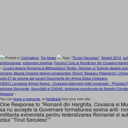
Posted in
Colimatorul
,
Top News
Tags:
"Tinutul Secuiesc"
,
Alegeri 2012
,
au
antiromanesc
,
extremism maghiar
,
Forumul Civic al Românilor din Covasna Harghi
«
Cuvant despre Romania al Mitropolitului Teofan. Rogojan si Tudoran despre scenar
romane: Magda Ursache despre consecintele “Epocii” Basescu-Patapievici. Univer
cele 27 de volume ale lucrarii Documente din Arhiva Zelea Codreanu
VIDEO: Lansarea Arhivei Negre – Dosarele distrugerii elitei romanesti – Procesul 
arhivele Sigurantei, Securitatii si CNSAS. Antologie coordonata de filosoful Consta
Aspazia!
»
You can
leave a response
, or
trackback
from your own site.
One Response to “Romanii din Harghita, Covasna si Mu
sa nu accepte la Guvernare formatiunea sovina anti-
militanta extremista pentru federalizarea Romaniei si au
zisul “Tinut Secuiesc””