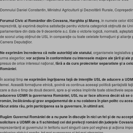
Domnului Daniel Constantin, Ministrul Agriculturii şi Dezvoltării Rurale, Copreşed
Forumul Civic al Românilor din Covasna, Harghita şi Mureş
, în numele celor 40
reprezintă, îşi exprimă deplina satisfacţie pentru victoria categorică obţinută de Un
parlamentare din data de 9 decembrie a.c. Este o victorie logică, normală, aşteptată
de scorul uriaş obţinut de USL în comparaţie cu toate celelate formaţiuni şi alianţe po
Camera Deputaţilor.
Ne exprimăm încrederea că noile autorităţi ale statului
, organismele legislativa ş
urma alegerilor,
vor acţiona în conformitate cu interesele majore ale ţării şi ale
presus de orice interesul naţional,
fără a da curs proiectelor separatiste şi a ce
României
.
În acelaşi timp
ne exprimăm îngrijoarea faţă de intenţiile USL de aducere a UDM
temei. Această formaţiune etnică, şovină va continua aceeaşi politică şantajistă faţă
care a dus-o timp de două decenii, spre a-şi vedea împlinite toate obiectivele separa
aducerea UDMR la guvernarea României, USL nu ar face altceva decât să se co
român, încălcându-şi grav angajamentul de a nu colabora în plan politc cu acea
făcut atâta rău, prin participarea sa la guvernare, în ultimii ani.
Rugăm Guvernul României de a nu pune în discuţie în nici un fel şi de nu accept
solicitare a UDMR de a fi schimbaţi cei doi prefecţi români din judeţele Covasn
reprezentanţi ai guvernului în teritoriu sunt singurii care pot veghea şi acţiona împo
potrivnice statului român, tot mai numeroase şi tot mai obraznice.