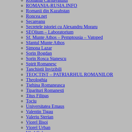
Romania Carnavalului
ROMANIA-RUSIA.INFO
Romanii din Kazahstan
Roncea.net
Secareanu
Secretele istoriei cu Alexandru Moraru
SEOlium – Laboratorium
Sf. Munte Athos – Pemptousia – Vatoped
Sfantul Munte Athos
Simona Lazar
Sorin Bogdan
Sorin Rosca Stanescu
Spirit Romanesc
Tanchistii Invizibili
TEOCTIST – PATRIARHUL ROMANILOR
Theologhia
Tighina Romaneasca
Tiparituri Romanesti
Titus Filipas
Tociu
Universitatea Emaus
Valentin Tigau
Valeriu Sterian
Viorel Ilisoi
Viorel Urban