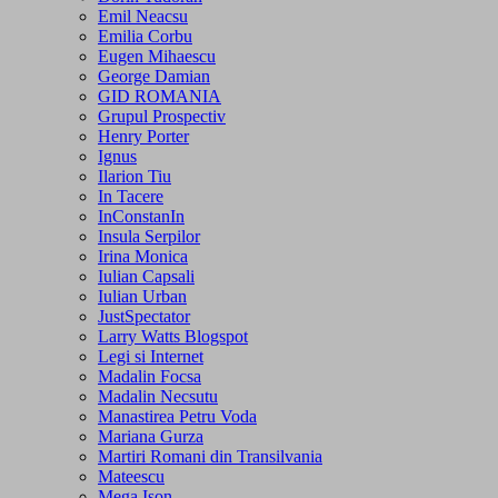
Emil Neacsu
Emilia Corbu
Eugen Mihaescu
George Damian
GID ROMANIA
Grupul Prospectiv
Henry Porter
Ignus
Ilarion Tiu
In Tacere
InConstanIn
Insula Serpilor
Irina Monica
Iulian Capsali
Iulian Urban
JustSpectator
Larry Watts Blogspot
Legi si Internet
Madalin Focsa
Madalin Necsutu
Manastirea Petru Voda
Mariana Gurza
Martiri Romani din Transilvania
Mateescu
Mega Ison