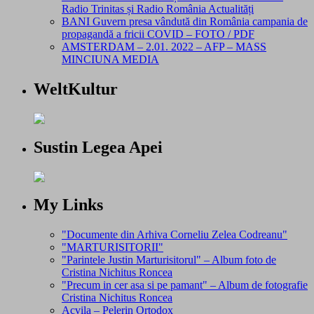
Radio Trinitas și Radio România Actualități
BANI Guvern presa vândută din România campania de
propagandă a fricii COVID – FOTO / PDF
AMSTERDAM – 2.01. 2022 – AFP – MASS
MINCIUNA MEDIA
WeltKultur
Sustin Legea Apei
My Links
"Documente din Arhiva Corneliu Zelea Codreanu"
"MARTURISITORII"
"Parintele Justin Marturisitorul" – Album foto de
Cristina Nichitus Roncea
"Precum in cer asa si pe pamant" – Album de fotografie
Cristina Nichitus Roncea
Acvila – Pelerin Ortodox