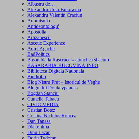
Albastru de…
Alexandru Ursu-Bukowina
Alexandru Valentin Craciun
Anomismia
Antideontologu'
Apostolia
Artizanescu
Ascetic Experience
Aurel Agache
BadPolitics
Basarabia la Rascruce – atunci ca si acum
BASARABIA-BUCOVINA.INFO
Biblioteca Digitala Nationala
Bindiribli
Blog Nistru Prut – Istoricul de Veghe
Blogul lui Donkeypapuas
Bogdan Stanciu
Camelia Tabacu
CIVIC MEDIA
Cristian Botez
Cristina Nichitus Roncea
Dan Tanasa
Diakonima
Dinu Lazar
Dorin Tudoran