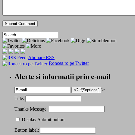
Abonare RSS
Roncea.ro pe Twitter
Alerte si informatii prin e-mail
'>
Title:
Thanks Message:
Display Submit button
Button label: