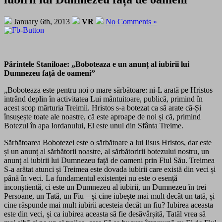
January 6th, 2013
VR
No Comments »
Părintele Staniloae: „Boboteaza e un anunț al iubirii lui
Dumnezeu față de oameni”
„Boboteaza este pentru noi o mare sărbătoare: ni-L arată pe Hristos
intrând deplin în activitatea Lui mântuitoare, publică, primind în
acest scop mărturia Treimii. Hristos s-a botezat ca să arate că-Și
însușește toate ale noastre, că este aproape de noi și că, primind
Botezul în apa Iordanului, El este unul din Sfânta Treime.
Sărbătoarea Bobotezei este o sărbătoare a lui Iisus Hristos, dar este
și un anunț al sărbătorii noastre, al sărbătoririi botezului nostru, un
anunț al iubirii lui Dumnezeu față de oameni prin Fiul Său. Treimea
S-a arătat atunci și Treimea este dovada iubirii care există din veci și
până în veci. La fundamentul existenței nu este o esență
inconștientă, ci este un Dumnezeu al iubirii, un Dumnezeu în trei
Persoane, un Tată, un Fiu – și cine iubește mai mult decât un tată, și
cine răspunde mai mult iubirii acesteia decât un fiu? Iubirea aceasta
este din veci, și ca iubirea aceasta să fie desăvârșită, Tatăl vrea să