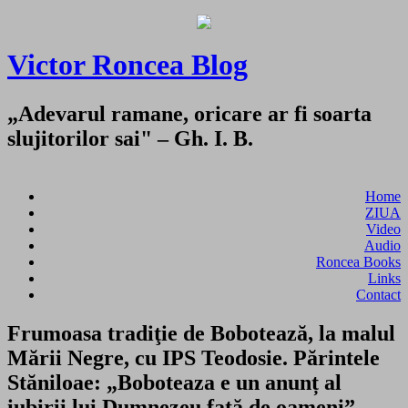
Victor Roncea Blog
„Adevarul ramane, oricare ar fi soarta
slujitorilor sai" – Gh. I. B.
Home
ZIUA
Video
Audio
Roncea Books
Links
Contact
Frumoasa tradiţie de Bobotează, la malul
Mării Negre, cu IPS Teodosie. Părintele
Stăniloae: „Boboteaza e un anunț al
iubirii lui Dumnezeu față de oameni”