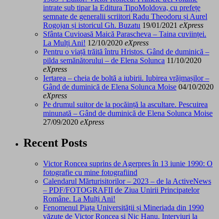
intrate sub tipar la Editura TipoMoldova, cu prefețe
semnate de generalii scriitori Radu Theodoru și Aurel
Rogojan și istoricul Gh. Buzatu
19/01/2021
eXpress
Sfânta Cuvioasă Maică Parascheva – Taina cuviinței.
La Mulți Ani!
12/10/2020
eXpress
Pentru o viață trăită întru Hristos. Gând de duminică –
pilda semănătorului – de Elena Solunca
11/10/2020
eXpress
Iertarea – cheia de boltă a iubirii. Iubirea vrăjmașilor –
Gând de duminică de Elena Solunca Moise
04/10/2020
eXpress
Pe drumul suitor de la pocăință la ascultare. Pescuirea
minunată – Gând de duminică de Elena Solunca Moise
27/09/2020
eXpress
Recent Posts
Victor Roncea suprins de Agerpres în 13 iunie 1990: O
fotografie cu mine fotografiind
Calendarul Mărturisitorilor – 2023 – de la ActiveNews
– PDF/FOTOGRAFII de Ziua Unirii Principatelor
Române. La Mulți Ani!
Fenomenul Piața Universității și Mineriada din 1990
văzute de Victor Roncea și Nic Hanu. Interviuri la