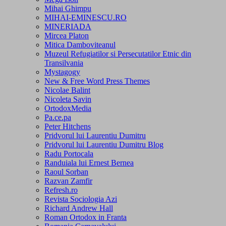
Mihai Ghimpu
MIHAI-EMINESCU.RO
MINERIADA
Mircea Platon
Mitica Damboviteanul
Muzeul Refugiatilor si Persecutatilor Etnic din
Transilvania
Mystagogy
New & Free Word Press Themes
Nicolae Balint
Nicoleta Savin
OrtodoxMedia
Pa.ce.pa
Peter Hitchens
Pridvorul lui Laurentiu Dumitru
Pridvorul lui Laurentiu Dumitru Blog
Radu Portocala
Randuiala lui Ernest Bernea
Raoul Sorban
Razvan Zamfir
Refresh.ro
Revista Sociologia Azi
Richard Andrew Hall
Roman Ortodox in Franta