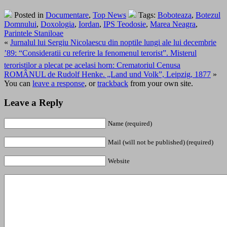
Posted in
Documentare
,
Top News
Tags:
Boboteaza
,
Botezul
Domnului
,
Doxologia
,
Iordan
,
IPS Teodosie
,
Marea Neagra
,
Parintele Staniloae
«
Jurnalul lui Sergiu Nicolaescu din noptile lungi ale lui decembrie
’89: “Consideratii cu referire la fenomenul terorist”. Misterul
teroristilor a plecat pe acelasi horn: Crematoriul Cenusa
ROMÂNUL de Rudolf Henke. „Land und Volk”, Leipzig, 1877
»
You can
leave a response
, or
trackback
from your own site.
Leave a Reply
Name (required)
Mail (will not be published) (required)
Website