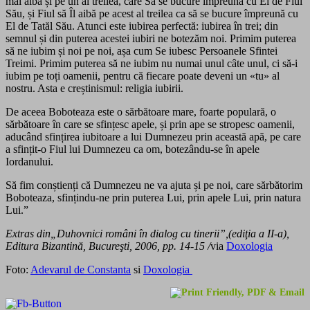
mai aibă și pe un al treilea, care Să se bucure împreună cu El de Fiul
Său, și Fiul să Îl aibă pe acest al treilea ca să se bucure împreună cu
El de Tatăl Său. Atunci este iubirea perfectă: iubirea în trei; din
semnul și din puterea acestei iubiri ne botezăm noi. Primim puterea
să ne iubim și noi pe noi, așa cum Se iubesc Persoanele Sfintei
Treimi. Primim puterea să ne iubim nu numai unul câte unul, ci să-i
iubim pe toți oamenii, pentru că fiecare poate deveni un «tu» al
nostru. Asta e creștinismul: religia iubirii.
De aceea Boboteaza este o sărbătoare mare, foarte populară, o
sărbătoare în care se sfințesc apele, și prin ape se stropesc oamenii,
aducând sfințirea iubitoare a lui Dumnezeu prin această apă, pe care
a sfințit-o Fiul lui Dumnezeu ca om, botezându-se în apele
Iordanului.
Să fim conștienți că Dumnezeu ne va ajuta și pe noi, care sărbătorim
Boboteaza, sfințindu-ne prin puterea Lui, prin apele Lui, prin natura
Lui.”
Extras din„Duhovnici români în dialog cu tinerii”,(ediţia a II-a),
Editura Bizantină, Bucureşti, 2006, pp. 14-15 /
via
Doxologia
Foto:
Adevarul de Constanta
si
Doxologia