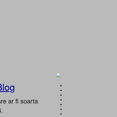
Blog
e ar fi soarta
B.