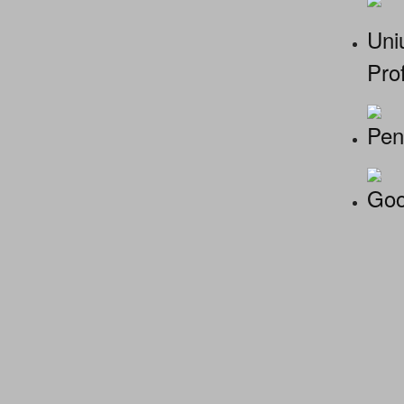
Uniu
Prof
Pen
Goo