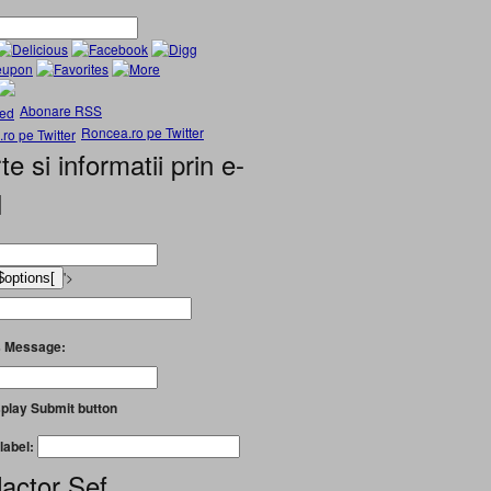
Abonare RSS
Roncea.ro pe Twitter
te si informatii prin e-
l
'>
 Message:
play Submit button
label:
actor Șef