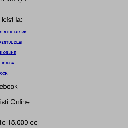
icist la:
MENTUL ISTORIC
MENTUL ZILEI
TI ONLINE
L BURSA
BOOK
ebook
isti Online
te 15.000 de