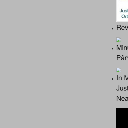
Rev
Minu
Pâr
In 
Jus
Nea