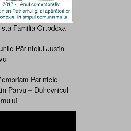
ista Familia Ortodoxa
nile Părintelui Justin
vu
Memoriam Parintele
tin Parvu – Duhovnicul
mului