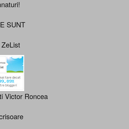
naturi!
NE SUNT
 ZeList
ti Victor Roncea
crisoare