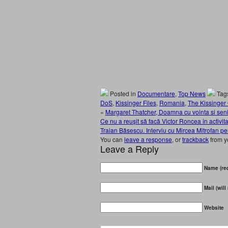
Posted in
Documentare
,
Top News
Tag
DoS
,
Kissinger Files
,
Romania
,
The Kissinger
«
Margaret Thatcher, Doamna cu vointa si seni
Ce nu a reușit să facă Victor Roncea în activi
Traian Băsescu. Interviu cu Mircea Mitrofan p
You can
leave a response
, or
trackback
from y
Leave a Reply
Name (req
Mail (will
Website