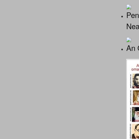
Pen
Nea
An 