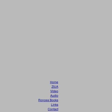
Home
ZIUA
Video
Audio
Roncea Books
Links
Contact