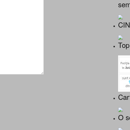
sem
CI
Top
Car
O s