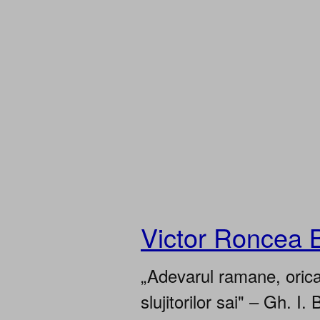
Victor Roncea 
„Adevarul ramane, oricar
slujitorilor sai" – Gh. I. 