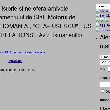
istorie si ne ofera arhivele
tamentului de Stat. Motorul de
e “ROMANIA”, “CEA– USESCU”, “US
LATIONS”. Aviz tismanenilor
Aler
mai
Intrati aici
.
Title:
labil si pentru tismaneni 🙂
Thanks
Dis
Button 
Red