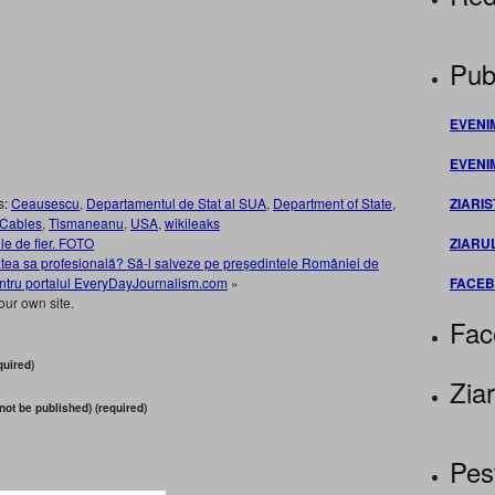
Publ
EVENI
EVENI
ZIARIS
s:
Ceausescu
,
Departamentul de Stat al SUA
,
Department of State
,
 Cables
,
Tismaneanu
,
USA
,
wikileaks
ZIARU
le de fier. FOTO
tatea sa profesională? Să-l salveze pe președintele României de
FACE
entru portalul EveryDayJournalism.com
»
our own site.
Fac
uired)
Ziar
 not be published) (required)
Pes