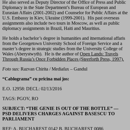
He also served as Deputy Director of the Office of Press and Public
Diplomacy in the State Department’s Bureau of European and
Eurasian Affairs (2001-2002) and Counselor for Public Affairs at the
U.S. Embassy in Kiev, Ukraine (1999-2001). His past overseas
assignments also include two tours in Moscow, as well as public
diplomacy assignments in Brazil, Haiti and Mauritius.
He holds a bachelor’s degree in humanities and itnernational affaris
from the Georgetown University School of Foreign Service and a
master’s degree in strategic studies from the University College of
Wales (Aberystwyth). He is the author of
Open Lands: Travels
Through Russia’s Once Forbidden Places (Steerforth Press, 1997).
Foto sus:
Razvan Chirita / Mediafax – Gandul
“Cablograma” cu pricina mai jos:
E.O. 12958: DECL: 02/13/2016
TAGS: PGOV, RO
SUBJECT: “THE GENIE IS OUT OF THE BOTTLE” —
PSD DELIVERS CHARGES AGAINST BASESCU TO
PARLIAMENT
REF: A. BUCHAREST 0142 B. BUCHAREST 0086