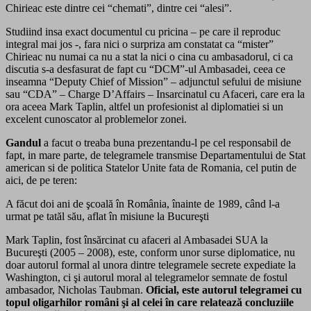
Chirieac este dintre cei “chemati”, dintre cei “alesi”.
Studiind insa exact documentul cu pricina – pe care il reproduc
integral mai jos -, fara nici o surpriza am constatat ca “mister”
Chirieac nu numai ca nu a stat la nici o cina cu ambasadorul, ci ca
discutia s-a desfasurat de fapt cu “DCM”-ul Ambasadei, ceea ce
inseamna “Deputy Chief of Mission” – adjunctul sefului de misiune
sau “CDA” – Charge D’Affairs – Insarcinatul cu Afaceri, care era la
ora aceea Mark Taplin, altfel un profesionist al diplomatiei si un
excelent cunoscator al problemelor zonei.
Gandul
a facut o treaba buna prezentandu-l pe cel responsabil de
fapt, in mare parte, de telegramele transmise Departamentului de Stat
american si de politica Statelor Unite fata de Romania, cel putin de
aici, de pe teren:
A făcut doi ani de şcoală în România, înainte de 1989, când l-a
urmat pe tatăl său, aflat în misiune la Bucureşti
Mark Taplin, fost însărcinat cu afaceri al Ambasadei SUA la
Bucureşti (2005 – 2008), este, conform unor surse diplomatice, nu
doar autorul formal al unora dintre telegramele secrete expediate la
Washington, ci şi autorul moral al telegramelor semnate de fostul
ambasador, Nicholas Taubman.
Oficial, este autorul telegramei cu
topul oligarhilor români şi al celei în care relatează concluziile