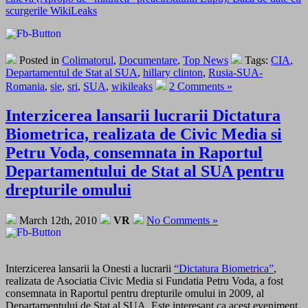
scurgerile WikiLeaks
Posted in
Colimatorul
,
Documentare
,
Top News
Tags:
CIA
,
Departamentul de Stat al SUA
,
hillary clinton
,
Rusia-SUA-
Romania
,
sie
,
sri
,
SUA
,
wikileaks
2 Comments »
Interzicerea lansarii lucrarii Dictatura
Biometrica, realizata de Civic Media si
Petru Voda, consemnata in Raportul
Departamentului de Stat al SUA pentru
drepturile omului
March 12th, 2010
VR
No Comments »
Interzicerea lansarii la Onesti a lucrarii
“Dictatura Biometrica”
,
realizata de Asociatia Civic Media si Fundatia Petru Voda, a fost
consemnata in Raportul pentru drepturile omului in 2009, al
Departamentului de Stat al SUA. Este interesant ca acest eveniment