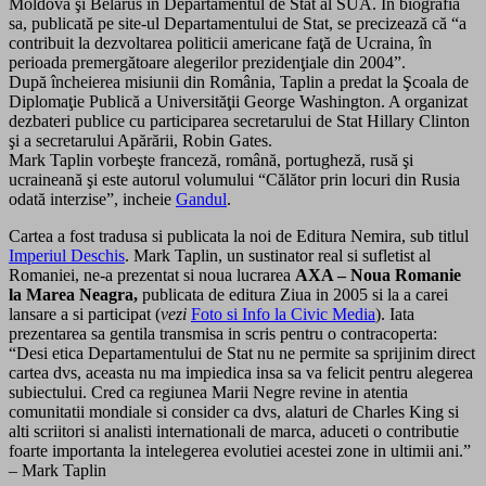
Moldova şi Belarus în Departamentul de Stat al SUA. În biografia
sa, publicată pe site-ul Departamentului de Stat, se precizează că “a
contribuit la dezvoltarea politicii americane faţă de Ucraina, în
perioada premergătoare alegerilor prezidenţiale din 2004”.
După încheierea misiunii din România, Taplin a predat la Şcoala de
Diplomaţie Publică a Universităţii George Washington. A organizat
dezbateri publice cu participarea secretarului de Stat Hillary Clinton
şi a secretarului Apărării, Robin Gates.
Mark Taplin vorbeşte franceză, română, portugheză, rusă şi
ucraineană şi este autorul volumului “Călător prin locuri din Rusia
odată interzise”, incheie
Gandul
.
Cartea a fost tradusa si publicata la noi de Editura Nemira, sub titlul
Imperiul Deschis
. Mark Taplin, un sustinator real si sufletist al
Romaniei, ne-a prezentat si noua lucrarea
AXA – Noua Romanie
la Marea Neagra,
publicata de editura Ziua in 2005 si la a carei
lansare a si participat (
vezi
Foto si Info la Civic Media
). Iata
prezentarea sa gentila transmisa in scris pentru o contracoperta:
“Desi etica Departamentului de Stat nu ne permite sa sprijinim direct
cartea dvs, aceasta nu ma impiedica insa sa va felicit pentru alegerea
subiectului. Cred ca regiunea Marii Negre revine in atentia
comunitatii mondiale si consider ca dvs, alaturi de Charles King si
alti scriitori si analisti internationali de marca, aduceti o contributie
foarte importanta la intelegerea evolutiei acestei zone in ultimii ani.”
– Mark Taplin