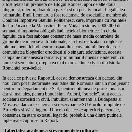
a fost relatat in premiera de Blogul Roncea, apoi de alte doua
bloguri si, ulterior, doar de o gazeta si un post tv local. Ilegalitatea
primarului Emil Lemnaru a fost reclamata de asociatiile membre ale
Coalitiei Impotriva Statului Politienesc, care, impreuna cu Parintele
Justin Parvu de la Manastirea Petru Voda au strans 1.000.000 de
semnaturi impotriva obligativitatii actelor biometrice. In ciuda
faptului ca a fost sabotata constant de mass media controlate de
grupurile de interese anti-nationale, si a fost realizata cu mijloace
minime, beneficiind pentru raspandirea cuvantului liber doar de
comunitatea blogarilor ortodocsi si o singura televiziune, aceasta
campanie romaneasca ramane, prin numarul imens de aderenti, cu
nume si semnatura, drept cea mai mare actiune civica din istoria
Romaniei post-belice.
In ceea ce priveste Raportul, acesta demonstreaza din pacate, din
nou, cum pot fi deformate realitatile din Romania intr-un mod jenant
pentru un Departament de Stat, pentru notiunea de profesionalism
dar si, mai ales, pentru bunul simt. Autorii, “sursele”, sunt aceiasi
societarii sorosisti in civil, imbuibati si antrenanti la Budapesta si
Moscova dar cu teschereau si rezervoarele SUV-urilor umplute de
Bruxelles si Washington. Dincolo de aceste aprecieri personale,
consemez ca atare extrasul legat de, probabil, una dintre putinele
fapte reale cuprinse in Raport:
“Libertatea academică şi evenimentele culturale