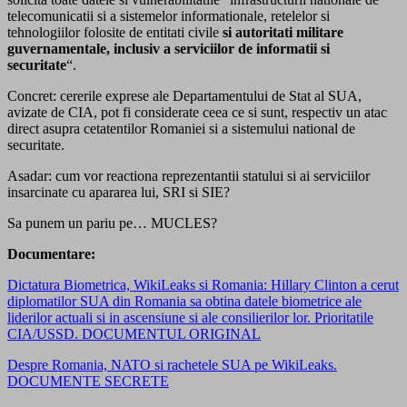
telecomunicatii si a sistemelor informationale, retelelor si
tehnologiilor folosite de entitati civile
si autoritati militare
guvernamentale, inclusiv a serviciilor de informatii si
securitate
“.
Concret: cererile exprese ale Departamentului de Stat al SUA,
avizate de CIA, pot fi considerate ceea ce si sunt, respectiv un atac
direct asupra cetatentilor Romaniei si a sistemului national de
securitate.
Asadar: cum vor reactiona reprezentantii statului si ai serviciilor
insarcinate cu apararea lui, SRI si SIE?
Sa punem un pariu pe… MUCLES?
Documentare:
Dictatura Biometrica, WikiLeaks si Romania: Hillary Clinton a cerut
diplomatilor SUA din Romania sa obtina datele biometrice ale
liderilor actuali si in ascensiune si ale consilierilor lor. Prioritatile
CIA/USSD. DOCUMENTUL ORIGINAL
Despre Romania, NATO si rachetele SUA pe WikiLeaks.
DOCUMENTE SECRETE