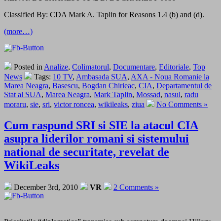
Classified By: CDA Mark A. Taplin for Reasons 1.4 (b) and (d).
(more…)
Posted in
Analize
,
Colimatorul
,
Documentare
,
Editoriale
,
Top
News
Tags:
10 TV
,
Ambasada SUA
,
AXA - Noua Romanie la
Marea Neagra
,
Basescu
,
Bogdan Chirieac
,
CIA
,
Departamentul de
Stat al SUA
,
Marea Neagra
,
Mark Taplin
,
Mossad
,
nasul
,
radu
moraru
,
sie
,
sri
,
victor roncea
,
wikileaks
,
ziua
No Comments »
Cum raspund SRI si SIE la atacul CIA
asupra liderilor romani si sistemului
national de securitate, revelat de
WikiLeaks
December 3rd, 2010
VR
2 Comments »