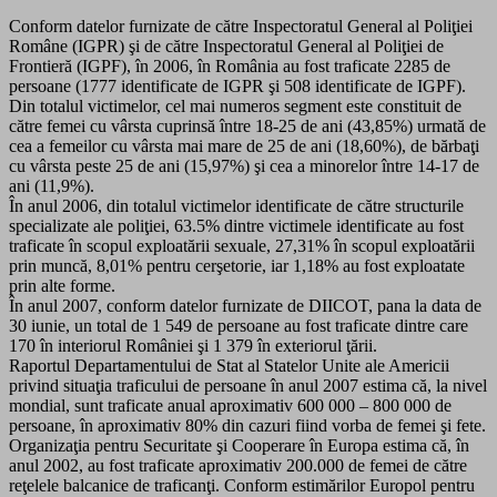
Conform datelor furnizate de către Inspectoratul General al Poliţiei
Române (IGPR) şi de către Inspectoratul General al Poliţiei de
Frontieră (IGPF), în 2006, în România au fost traficate 2285 de
persoane (1777 identificate de IGPR şi 508 identificate de IGPF).
Din totalul victimelor, cel mai numeros segment este constituit de
către femei cu vârsta cuprinsă între 18-25 de ani (43,85%) urmată de
cea a femeilor cu vârsta mai mare de 25 de ani (18,60%), de bărbaţi
cu vârsta peste 25 de ani (15,97%) şi cea a minorelor între 14-17 de
ani (11,9%).
În anul 2006, din totalul victimelor identificate de către structurile
specializate ale poliţiei, 63.5% dintre victimele identificate au fost
traficate în scopul exploatării sexuale, 27,31% în scopul exploatării
prin muncă, 8,01% pentru cerşetorie, iar 1,18% au fost exploatate
prin alte forme.
În anul 2007, conform datelor furnizate de DIICOT, pana la data de
30 iunie, un total de 1 549 de persoane au fost traficate dintre care
170 în interiorul României şi 1 379 în exteriorul ţării.
Raportul Departamentului de Stat al Statelor Unite ale Americii
privind situaţia traficului de persoane în anul 2007 estima că, la nivel
mondial, sunt traficate anual aproximativ 600 000 – 800 000 de
persoane, în aproximativ 80% din cazuri fiind vorba de femei şi fete.
Organizaţia pentru Securitate şi Cooperare în Europa estima că, în
anul 2002, au fost traficate aproximativ 200.000 de femei de către
reţelele balcanice de traficanţi. Conform estimărilor Europol pentru