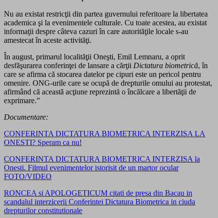
Nu au existat restricţii din partea guvernului referitoare la libertatea
academica şi la evenimentele culturale. Cu toate acestea, au existat
informaţii despre câteva cazuri în care autorităţile locale s-au
amestecat în aceste activităţi.
În august, primarul localităţii Oneşti, Emil Lemnaru, a oprit
desfăşurarea conferinţei de lansare a cărţii
Dictatura biometrică
, în
care se afirma că stocarea datelor pe cipuri este un pericol pentru
omenire. ONG-urile care se ocupă de drepturile omului au protestat,
afirmând că această acţiune reprezintă o încălcare a libertăţii de
exprimare.”
Documentare:
CONFERINTA DICTATURA BIOMETRICA INTERZISA LA
ONESTI? Speram ca nu!
CONFERINTA DICTATURA BIOMETRICA INTERZISA la
Onesti. Filmul evenimentelor istorisit de un martor ocular
FOTO/VIDEO
RONCEA si APOLOGETICUM citati de presa din Bacau in
scandalul interzicerii Conferintei Dictatura Biometrica in ciuda
drepturilor constitutionale