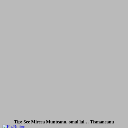
Tip: See Mircea Munteanu, omul lui… Tismaneanu