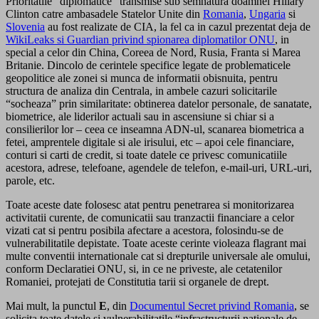
Prioritatile “diplomatice” transmise sub semnatura doamnei Hillary
Clinton catre ambasadele Statelor Unite din
Romania
,
Ungaria
si
Slovenia
au fost realizate de CIA, la fel ca in cazul prezentat deja de
WikiLeaks si Guardian privind spionarea diplomatilor ONU
, in
special a celor din China, Coreea de Nord, Rusia, Franta si Marea
Britanie. Dincolo de cerintele specifice legate de problematicele
geopolitice ale zonei si munca de informatii obisnuita, pentru
structura de analiza din Centrala, in ambele cazuri solicitarile
“socheaza” prin similaritate: obtinerea datelor personale, de sanatate,
biometrice, ale liderilor actuali sau in ascensiune si chiar si a
consilierilor lor – ceea ce inseamna ADN-ul, scanarea biometrica a
fetei, amprentele digitale si ale irisului, etc – apoi cele financiare,
conturi si carti de credit, si toate datele ce privesc comunicatiile
acestora, adrese, telefoane, agendele de telefon, e-mail-uri, URL-uri,
parole, etc.
Toate aceste date folosesc atat pentru penetrarea si monitorizarea
activitatii curente, de comunicatii sau tranzactii financiare a celor
vizati cat si pentru posibila afectare a acestora, folosindu-se de
vulnerabilitatile depistate. Toate aceste cerinte violeaza flagrant mai
multe conventii internationale cat si drepturile universale ale omului,
conform Declaratiei ONU, si, in ce ne priveste, ale cetatenilor
Romaniei, protejati de Constitutia tarii si organele de drept.
Mai mult, la punctul
E
, din
Documentul Secret privind Romania
, se
solicita toate datele si vulnerabilitatile “infrastructurii nationale de