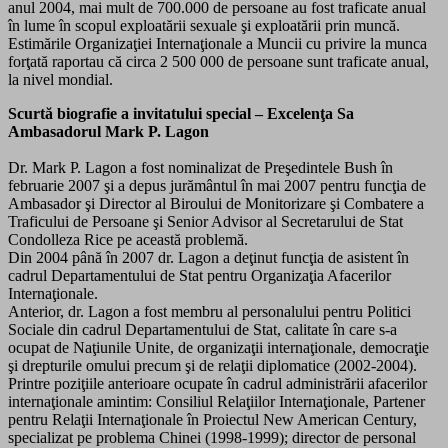
anul 2004, mai mult de 700.000 de persoane au fost traficate anual
în lume în scopul exploatării sexuale şi exploatării prin muncă.
Estimările Organizaţiei Internaţionale a Muncii cu privire la munca
forţată raportau că circa 2 500 000 de persoane sunt traficate anual,
la nivel mondial.
Scurtă biografie a invitatului special – Excelenţa Sa
Ambasadorul Mark P. Lagon
Dr. Mark P. Lagon a fost nominalizat de Preşedintele Bush în
februarie 2007 şi a depus jurământul în mai 2007 pentru funcţia de
Ambasador şi Director al Biroului de Monitorizare şi Combatere a
Traficului de Persoane şi Senior Advisor al Secretarului de Stat
Condolleza Rice pe această problemă.
Din 2004 până în 2007 dr. Lagon a deţinut funcţia de asistent în
cadrul Departamentului de Stat pentru Organizaţia Afacerilor
Internaţionale.
Anterior, dr. Lagon a fost membru al personalului pentru Politici
Sociale din cadrul Departamentului de Stat, calitate în care s-a
ocupat de Naţiunile Unite, de organizaţii internaţionale, democraţie
şi drepturile omului precum şi de relaţii diplomatice (2002-2004).
Printre poziţiile anterioare ocupate în cadrul administrării afacerilor
internaţionale amintim: Consiliul Relaţiilor Internaţionale, Partener
pentru Relaţii Internaţionale în Proiectul New American Century,
specializat pe problema Chinei (1998-1999); director de personal