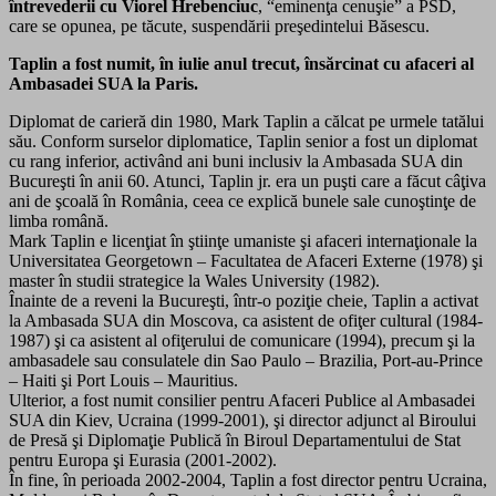
întrevederii cu Viorel Hrebenciuc
, “eminenţa cenuşie” a PSD,
care se opunea, pe tăcute, suspendării preşedintelui Băsescu.
Taplin a fost numit, în iulie anul trecut, însărcinat cu afaceri al
Ambasadei SUA la Paris.
Diplomat de carieră din 1980, Mark Taplin a călcat pe urmele tatălui
său. Conform surselor diplomatice, Taplin senior a fost un diplomat
cu rang inferior, activând ani buni inclusiv la Ambasada SUA din
Bucureşti în anii 60. Atunci, Taplin jr. era un puşti care a făcut câţiva
ani de şcoală în România, ceea ce explică bunele sale cunoştinţe de
limba română.
Mark Taplin e licenţiat în ştiinţe umaniste şi afaceri internaţionale la
Universitatea Georgetown – Facultatea de Afaceri Externe (1978) şi
master în studii strategice la Wales University (1982).
Înainte de a reveni la Bucureşti, într-o poziţie cheie, Taplin a activat
la Ambasada SUA din Moscova, ca asistent de ofiţer cultural (1984-
1987) şi ca asistent al ofiţerului de comunicare (1994), precum şi la
ambasadele sau consulatele din Sao Paulo – Brazilia, Port-au-Prince
– Haiti şi Port Louis – Mauritius.
Ulterior, a fost numit consilier pentru Afaceri Publice al Ambasadei
SUA din Kiev, Ucraina (1999-2001), şi director adjunct al Biroului
de Presă şi Diplomaţie Publică în Biroul Departamentului de Stat
pentru Europa şi Eurasia (2001-2002).
În fine, în perioada 2002-2004, Taplin a fost director pentru Ucraina,