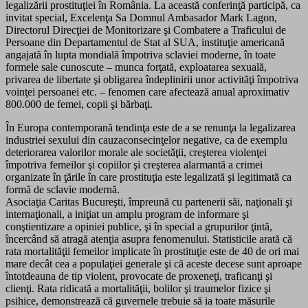
legalizării prostituţiei în România. La această conferinţă participă, ca
invitat special, Excelenţa Sa Domnul Ambasador Mark Lagon,
Directorul Direcţiei de Monitorizare şi Combatere a Traficului de
Persoane din Departamentul de Stat al SUA, instituţie americană
angajată în lupta mondială împotriva sclaviei moderne, în toate
formele sale cunoscute – munca forţată, exploatarea sexuală,
privarea de libertate şi obligarea îndeplinirii unor activităţi împotriva
voinţei persoanei etc. – fenomen care afectează anual aproximativ
800.000 de femei, copii şi bărbaţi.
În Europa contemporană tendinţa este de a se renunţa la legalizarea
industriei sexului din cauzaconsecinţelor negative, ca de exemplu
deteriorarea valorilor morale ale societăţii, creşterea violenţei
împotriva femeilor şi copiilor şi creşterea alarmantă a crimei
organizate în ţările în care prostituţia este legalizată şi legitimată ca
formă de sclavie modernă.
Asociaţia Caritas Bucureşti, împreună cu partenerii săi, naţionali şi
internaţionali, a iniţiat un amplu program de informare şi
conştientizare a opiniei publice, şi în special a grupurilor ţintă,
încercând să atragă atenţia asupra fenomenului. Statisticile arată că
rata mortalităţii femeilor implicate în prostituţie este de 40 de ori mai
mare decât cea a populaţiei generale şi că aceste decese sunt aproape
întotdeauna de tip violent, provocate de proxeneţi, traficanţi şi
clienţi. Rata ridicată a mortalităţii, bolilor şi traumelor fizice şi
psihice, demonstrează că guvernele trebuie să ia toate măsurile