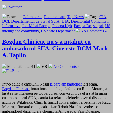
Posted in
Colimatorul
,
Documentare
,
Top News
Tags:
CIA
,
DCI
,
Departamentul de Stat al SUA
,
DIA
,
Directoratul Comunitatii
Informative
,
Ion Mihai Pacepa
,
Pacepa Kgb
,
Pacepa Ro
,
sie
,
sri
,
US
intelligence community
,
US State Department
No Comments »
Bogdan Chirieac nu s-a intalnit cu
ambasadorul SUA. Cine este DCM Mark
A. Taplin
March 29th, 2011
VR
No Comments »
Intr-o editie a emisiunii Nasul
la care am participat
ieri seara,
Bogdan Chirieac
, intrat intr-un dialog telefonic cu Radu Moraru, a
lasat sa se inteleaga pe tot parcursul convorbirii ca el a stat la masa
cu ambasadorul SUA, caruia i-a relatat celebrele povesti disponibile
acum pe Wikileaks. Chiar la finalul conversatiei l-a persiflat pe Radu
Moraru, afirmand ca degeaba si-ar fi dorit Nasul sa vorbeasca cu
ambasadorul daca nu era chemat la Ambasada. Vezi Doamne,