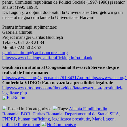
pentru Comitetul republican de Politici Sociale (1997-1998) şi senior
analist (1995-1998).
Dr. Lagon şi-a obţinut doctoratul la Universitatea Georgetown şi un
masterat magna cum laude la Universitatea Harvard.
Pentru informaţii suplimentare:
Gabriela Chiroiu,
Project manager Caritas Bucureşti
Tel:/fax: 021 233 21 34
Mobil: 0724 50 43 52
gabrielachiroiu@caritasbucuresti.org
https://www.challenge.anti-trafficking.info/t_blank
Gasiti aici un studiu al Congessional Research Service despre
traficul de fiinte umane:
https://www.fas.org/sgp/crs/misc/RL34317.pdf/ohttps://www.fas.org
Conferinta VIDEO: Fata nevazuta a prostitutiei legalizate
https://www.ortodoxtv.com/filme-video/fata-nevazuta-a-prostitutiei-
legalizate.php
Posted in Uncategorized
Tags:
Alianta Familiilor din
Romania
,
BOR
,
Caritas Romania
,
Departamentul de Stat al SUA
,
FNPRP
,
human trafficking
,
legalizarea prostitutie
,
Mark Lagon
,
trafic de fiinte umane
No Comments »