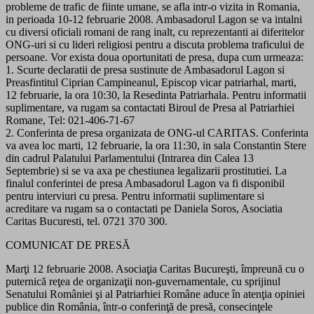
probleme de trafic de fiinte umane, se afla intr-o vizita in Romania,
in perioada 10-12 februarie 2008. Ambasadorul Lagon se va intalni
cu diversi oficiali romani de rang inalt, cu reprezentanti ai diferitelor
ONG-uri si cu lideri religiosi pentru a discuta problema traficului de
persoane. Vor exista doua oportunitati de presa, dupa cum urmeaza:
1. Scurte declaratii de presa sustinute de Ambasadorul Lagon si
Preasfintitul Ciprian Campineanul, Episcop vicar patriarhal, marti,
12 februarie, la ora 10:30, la Resedinta Patriarhala. Pentru informatii
suplimentare, va rugam sa contactati Biroul de Presa al Patriarhiei
Romane, Tel: 021-406-71-67
2. Conferinta de presa organizata de ONG-ul CARITAS. Conferinta
va avea loc marti, 12 februarie, la ora 11:30, in sala Constantin Stere
din cadrul Palatului Parlamentului (Intrarea din Calea 13
Septembrie) si se va axa pe chestiunea legalizarii prostitutiei. La
finalul conferintei de presa Ambasadorul Lagon va fi disponibil
pentru interviuri cu presa. Pentru informatii suplimentare si
acreditare va rugam sa o contactati pe Daniela Soros, Asociatia
Caritas Bucuresti, tel. 0721 370 300.
COMUNICAT DE PRESĂ
Marţi 12 februarie 2008. Asociaţia Caritas Bucureşti, împreună cu o
puternică reţea de organizaţii non-guvernamentale, cu sprijinul
Senatului României şi al Patriarhiei Române aduce în atenţia opiniei
publice din România, într-o conferinţă de presă, consecinţele