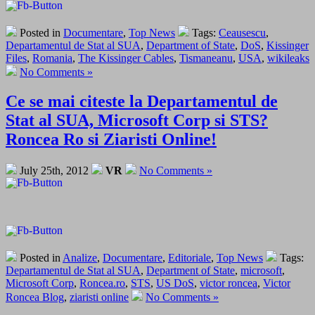
Posted in
Documentare
,
Top News
Tags:
Ceausescu
,
Departamentul de Stat al SUA
,
Department of State
,
DoS
,
Kissinger
Files
,
Romania
,
The Kissinger Cables
,
Tismaneanu
,
USA
,
wikileaks
No Comments »
Ce se mai citeste la Departamentul de
Stat al SUA, Microsoft Corp si STS?
Roncea Ro si Ziaristi Online!
July 25th, 2012
VR
No Comments »
Posted in
Analize
,
Documentare
,
Editoriale
,
Top News
Tags:
Departamentul de Stat al SUA
,
Department of State
,
microsoft
,
Microsoft Corp
,
Roncea.ro
,
STS
,
US DoS
,
victor roncea
,
Victor
Roncea Blog
,
ziaristi online
No Comments »