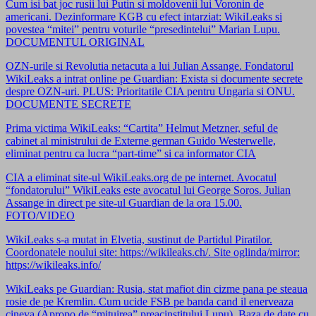
Cum isi bat joc rusii lui Putin si moldovenii lui Voronin de
americani. Dezinformare KGB cu efect intarziat: WikiLeaks si
povestea “mitei” pentru voturile “presedintelui” Marian Lupu.
DOCUMENTUL ORIGINAL
OZN-urile si Revolutia netacuta a lui Julian Assange. Fondatorul
WikiLeaks a intrat online pe Guardian: Exista si documente secrete
despre OZN-uri. PLUS: Prioritatile CIA pentru Ungaria si ONU.
DOCUMENTE SECRETE
Prima victima WikiLeaks: “Cartita” Helmut Metzner, seful de
cabinet al ministrului de Externe german Guido Westerwelle,
eliminat pentru ca lucra “part-time” si ca informator CIA
CIA a eliminat site-ul WikiLeaks.org de pe internet. Avocatul
“fondatorului” WikiLeaks este avocatul lui George Soros. Julian
Assange in direct pe site-ul Guardian de la ora 15.00.
FOTO/VIDEO
WikiLeaks s-a mutat in Elvetia, sustinut de Partidul Piratilor.
Coordonatele noului site: https://wikileaks.ch/. Site oglinda/mirror:
https://wikileaks.info/
WikiLeaks pe Guardian: Rusia, stat mafiot din cizme pana pe steaua
rosie de pe Kremlin. Cum ucide FSB pe banda cand il enerveaza
cineva (Apropo de “mituirea” preacinstitului Lupu). Baza de date cu