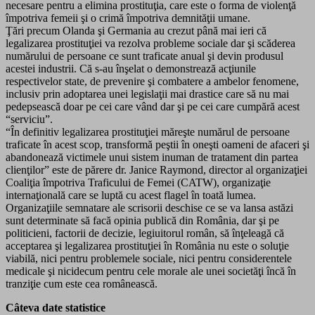
necesare pentru a elimina prostituţia, care este o forma de violenţă
împotriva femeii şi o crimă împotriva demnităţii umane.
Ţări precum Olanda şi Germania au crezut până mai ieri că
legalizarea prostituţiei va rezolva probleme sociale dar şi scăderea
numărului de persoane ce sunt traficate anual şi devin produsul
acestei industrii. Că s-au înşelat o demonstrează acţiunile
respectivelor state, de prevenire şi combatere a ambelor fenomene,
inclusiv prin adoptarea unei legislaţii mai drastice care să nu mai
pedepsească doar pe cei care vând dar şi pe cei care cumpără acest
“serviciu”.
“În definitiv legalizarea prostituţiei măreşte numărul de persoane
traficate în acest scop, transformă peştii în oneşti oameni de afaceri şi
abandonează victimele unui sistem inuman de tratament din partea
clienţilor” este de părere dr. Janice Raymond, director al organizaţiei
Coaliţia împotriva Traficului de Femei (CATW), organizaţie
internaţională care se luptă cu acest flagel în toată lumea.
Organizaţiile semnatare ale scrisorii deschise ce se va lansa astăzi
sunt determinate să facă opinia publică din România, dar şi pe
politicieni, factorii de decizie, legiuitorul român, să înţeleagă că
acceptarea şi legalizarea prostituţiei în România nu este o soluţie
viabilă, nici pentru problemele sociale, nici pentru considerentele
medicale şi nicidecum pentru cele morale ale unei societăţi încă în
tranziţie cum este cea românească.
Câteva date statistice