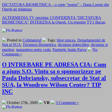
DICTATURA BIOMETRICA – o carte “porno” – Dana Lungu din
Onesti ne relateaza
ALTERMEDIA TV prezinta: CONFERINTA “DICTATURA
BIOMETRICA” INTERZISA la Onesti. Un reportaj TV1 Bacau
Posted in
Colimatorul
Tags:
blog roncea
,
Departamentul de
Stat al SUA
,
Dictatura Biometrica
,
dictatura imbecililor
,
dictatura si
martiraj
,
manastirea petru voda
,
Parintele Justin Parvu
No
Comments »
O INTREBARE PE ADRESA CIA: Cum
a ajuns S.O. Vintu sa o sponsorizeze pe
Paula Dobriansky, subsecretar de Stat al
SUA, la Woodrow Wilson Center? TIP
INC
October 27th, 2009
VR
3 Comments »