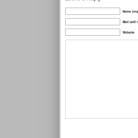
Name (req
Mail (will
Website