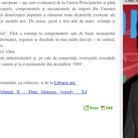
CINE 
ip european – așa cum evoluaseră de la Unirea Principatelor și până
ceptele, componentele și mecanismele de import din Uniunea
l democrației populare a răsturnat toate alcătuirile existente ale
cu modele noi. De aceea, șocul a fost atât de mare, resimțit și
list”. Fără a renunța la componentele sale de bază: monopolul
nformației, regimul se deschide în mai multe direcții – în cultură,
ii.
963–1964.
ele industrializării și, pe cale de consecință, restricțiile crescânde
de sistem și la evenimentele din decembrie 1989″.
omandata, cu reducere, si de la
Librarie.net.