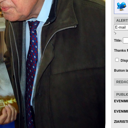
ALERTE
'>
Title:
Thanks 
Disp
Button l
REDAC
PUBLIC
EVENIM
EVENIME
ZIARIST