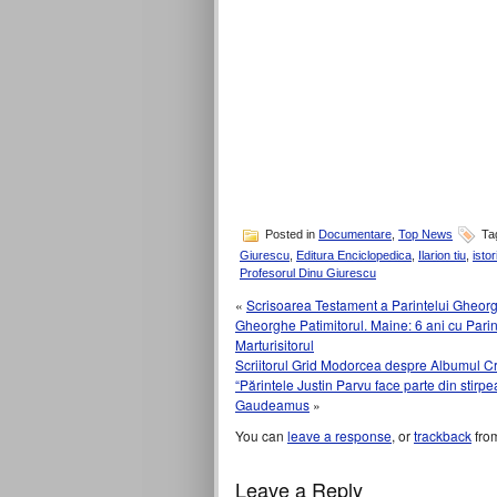
Posted in
Documentare
,
Top News
Ta
Giurescu
,
Editura Enciclopedica
,
Ilarion tiu
,
isto
Profesorul Dinu Giurescu
«
Scrisoarea Testament a Parintelui Gheorghe
Gheorghe Patimitorul. Maine: 6 ani cu Parin
Marturisitorul
Scriitorul Grid Modorcea despre Albumul Cris
“Părintele Justin Parvu face parte din stirpea
Gaudeamus
»
You can
leave a response
, or
trackback
from
Leave a Reply