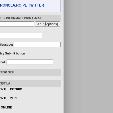
RONCEA.RO PE TWITTER
 SI INFORMATII PRIN E-MAIL
Message:
lay Submit button
abel:
TOR ȘEF
IST LA:
ENTUL ISTORIC
NTUL ZILEI
I ONLINE