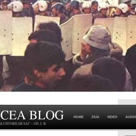
NCEA BLOG
HOME
ZIUA
VIDEO
AUDI
JITORILOR SAI" – GH. I. B.
CONTACT