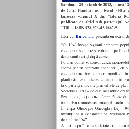
Sambata, 23 noiembrie 2013, la ora 12.
de Carte Gaudeamus, nivelul 0.00 al 
lanseaza volumul X din “Istoria Ro
publicata de altfel sub patronajul 
1310 p. ISBN 978-973-45-0667-5.
Istoricul
Ilarion Țiu
, prezinta un extras 
“Cu 1948 începe regimul democrat-popular
economie, societate și cultură – pe funda
dar a continuat și după aceea.
Pe plan politic se consolidează monopolul
acerbă pentru controlul conducerii, cu o
economic are loc o trecere rapidă de la s
planificării centralizate, cu temeiul în pr
la o parte și înlocuite prin cifrele de plan.
Societatea intră – de cele mai multe ori f
Peste toate, acționează
lupta de clasă
.
împotriva a numeroase categorii socio-pro
În etapa Gheorghe Gheorghiu-Dej (194
instituțiilor și mecanismelor Republici
decembrie 1947.
A fost etapa în care societatea româneasc