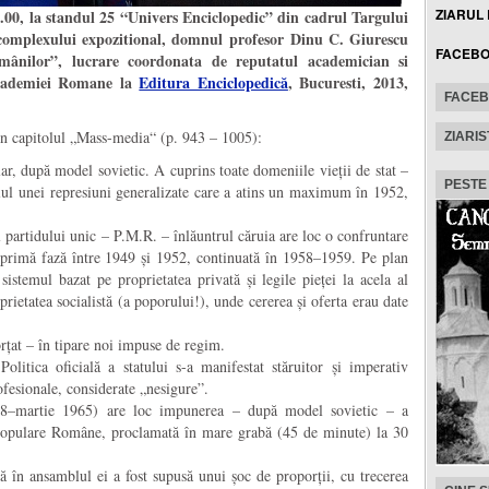
ZIARUL
00, la standul 25 “
Univers Enciclopedic
” din cadrul Targului
complexului expozitional, domnul profesor Dinu C. Giurescu
FACEB
mânilor”, lucrare coordonata de reputatul academician si
Academiei Romane la
Editura Enciclopedică
, Bucuresti, 2013,
FACE
din capitolul „Mass-media“ (p. 943 – 1005):
ZIARIS
, după model sovietic. A cuprins toate domeniile vieții de stat –
PESTE
lul unei represiuni generalizate care a atins un maximum în 1952,
 partidului unic – P.M.R. – înlăuntrul căruia are loc o confruntare
 primă fază între 1949 și 1952, continuată în 1958–1959. Pe plan
istemul bazat pe proprietatea privată și legile pieței la acela al
oprietatea socialistă (a poporului!), unde cererea și oferta erau date
orțat – în tipare noi impuse de regim.
 Politica oficială a statului s-a manifestat stăruitor și imperativ
fesionale, considerate „nesigure”.
8–martie 1965) are loc impunerea – după model sovietic – a
i Populare Române, proclamată în mare grabă (45 de minute) la 30
ă în ansamblul ei a fost supusă unui șoc de proporții, cu trecerea