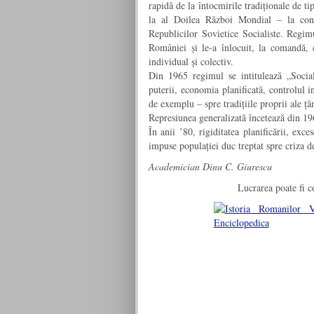
rapidă de la întocmirile tradiționale de t
la al Doilea Război Mondial – la con
Republicilor Sovietice Socialiste. Regimu
României și le-a înlocuit, la comandă, 
individual și colectiv.
Din 1965 regimul se intitulează „Socia
puterii, economia planificată, controlul i
de exemplu – spre tradițiile proprii ale țăr
Represiunea generalizată încetează din 1
În anii ’80, rigiditatea planificării, exces
impuse populației duc treptat spre criza 
Academician Dinu C. Giurescu
Lucrarea poate fi c