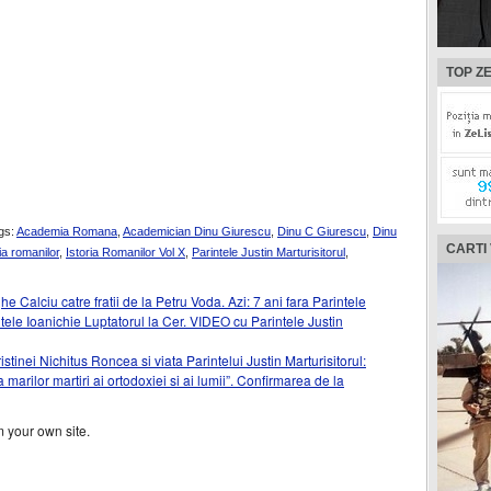
TOP ZE
gs:
Academia Romana
,
Academician Dinu Giurescu
,
Dinu C Giurescu
,
Dinu
CARTI
ria romanilor
,
Istoria Romanilor Vol X
,
Parintele Justin Marturisitorul
,
 Calciu catre fratii de la Petru Voda. Azi: 7 ani fara Parintele
tele Ioanichie Luptatorul la Cer. VIDEO cu Parintele Justin
tinei Nichitus Roncea si viata Parintelui Justin Marturisitorul:
 marilor martiri ai ortodoxiei si ai lumii”. Confirmarea de la
 your own site.