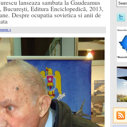
urescu lanseaza sambata la Gaudeamus
X, București, Editura Enciclopedică, 2013,
e. Despre ocupatia sovietica si anii de
ata
ments »