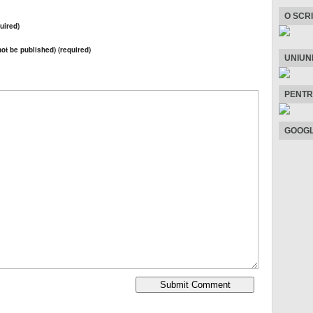
O SCR
uired)
 not be published) (required)
UNIUN
PENTR
GOOGL