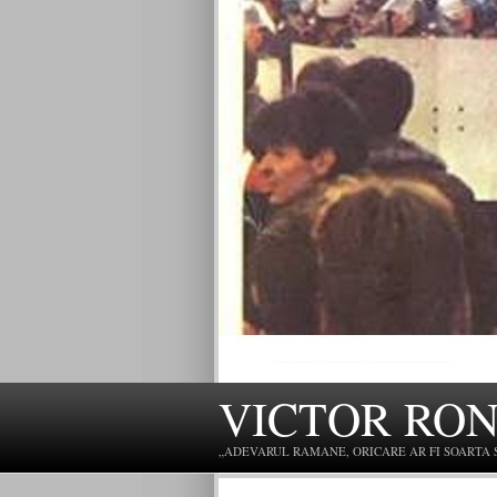
VICTOR RO
„ADEVARUL RAMANE, ORICARE AR FI SOARTA SLU