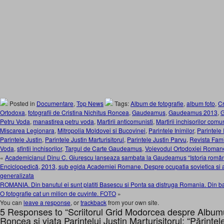
Posted in
Documentare
,
Top News
Tags:
Album de fotografie
,
album foto
,
Cr
Ortodoxa
,
fotografii de Cristina Nichitus Roncea
,
Gaudeamus
,
Gaudeamus 2013
,
G
Petru Voda
,
manastirea petru voda
,
Martirii anticomunisti
,
Martirii inchisorilor comu
Miscarea Legionara
,
Mitropolia Moldovei si Bucovinei
,
Parintele Inimilor
,
Parintele 
Parintele Justin
,
Parintele Justin Marturisitorul
,
Parintele Justin Parvu
,
Revista Fami
Voda
,
sfintii inchisorilor
,
Targul de Carte Gaudeamus
,
Voievodul Ortodoxiei Romane
«
Academicianul Dinu C. Giurescu lanseaza sambata la Gaudeamus “Istoria românilo
Enciclopedică, 2013, sub egida Academiei Romane. Despre ocupatia sovietica si 
generalizata
ROMANIA. Din banutul ei sunt platiti Basescu si Ponta sa distruga Romania. Din 
O fotografie cat un milion de cuvinte. FOTO
»
You can
leave a response
, or
trackback
from your own site.
5 Responses to “Scriitorul Grid Modorcea despre Albumul
Roncea si viata Parintelui Justin Marturisitorul: “Părinte