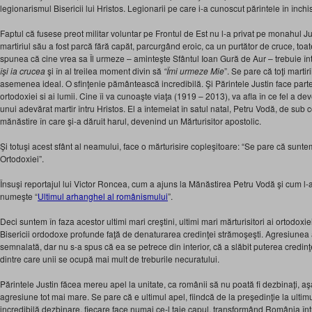
legionarismul Bisericii lui Hristos. Legionarii pe care i-a cunoscut părintele în închis
Faptul că fusese preot militar voluntar pe Frontul de Est nu l-a privat pe monahul Ju
martiriul său a fost parcă fără capăt, parcurgând eroic, ca un purtător de cruce, toat
spunea că cine vrea sa Îl urmeze – aminteşte Sfântul Ioan Gură de Aur – trebuie în
îşi ia crucea
şi în al treilea moment divin să
“Îmi urmeze Mie
”. Se pare că toţi martir
asemenea ideal. O sfinţenie pământească incredibilă. Şi Părintele Justin face parte 
ortodoxiei si ai lumii. Cine îi va cunoaşte viaţa (1919 – 2013), va afla în ce fel a deve
unui adevărat martir întru Hristos. El a întemeiat în satul natal, Petru Vodă, de su
mănăstire în care şi-a dăruit harul, devenind un Mărturisitor apostolic.
Şi totuşi acest sfânt al neamului, face o mărturisire copleşitoare: “Se pare că suntem 
Ortodoxiei”.
Însuşi reportajul lui Victor Roncea, cum a ajuns la Mănăstirea Petru Vodă şi cum l-
numeşte “
Ultimul arhanghel al românismului
”.
Deci suntem în faza acestor ultimi mari creştini, ultimi mari mărturisitori ai ortodox
Bisericii ordodoxe profunde faţă de denaturarea credinţei strămoşeşti. Agresiunea
semnalată, dar nu s-a spus că ea se petrece din interior, că a slăbit puterea credinţei 
dintre care unii se ocupă mai mult de treburile necuratului.
Părintele Justin făcea mereu apel la unitate, ca românii să nu poată fi dezbinaţi, a
agresiune tot mai mare. Se pare că e ultimul apel, fiindcă de la preşedinţie la ultimul
incredibilă dezbinare, fiecare face numai ce-l taie capul, transformând România înt