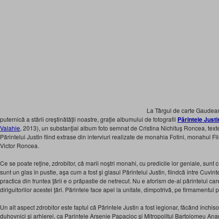
La Târgul de carte Gaudea
puternică a stării creştinătăţii noastre, graţie albumului de fotografii
Părintele Justi
Valahie
, 2013), un substanţial album foto semnat de Cristina Nichituş Roncea, text
Părintelui Justin fiind extrase din interviuri realizate de monahia Fotini, monahul Filo
Victor Roncea.
Ce se poate reţine, zdrobitor, că marii noştri monahi, cu predicile lor geniale, sun
sunt un glas în pustie, aşa cum a fost şi glasul Părintelui Justin, fiindcă între Cuvint
practica din fruntea ţării e o prăpastie de netrecut. Nu e aforism de-al părintelui care
diriguitorilor acestei ţări. Părintele face apel la unitate, dimpotrivă, pe firmamentul p
Un alt aspect zdrobitor este faptul că Părintele Justin a fost legionar, făcând închisoa
duhovnici şi arhierei, ca Parintele Arsenie Papacioc şi Mitropolitul Bartolomeu Ana