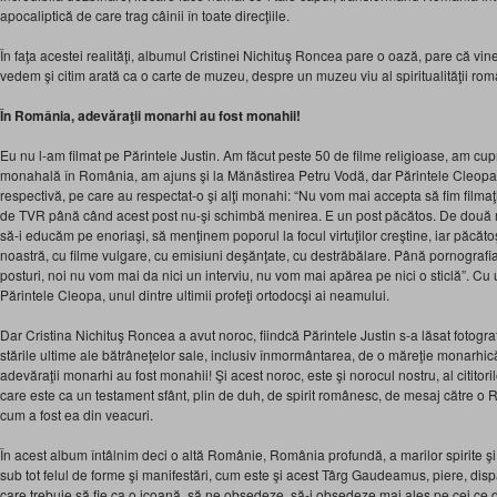
apocaliptică de care trag câinii în toate direcţiile.
În faţa acestei realităţi, albumul Cristinei Nichituş Roncea pare o oază, pare că vine
vedem şi citim arată ca o carte de muzeu, despre un muzeu viu al spiritualităţii rom
În România, adevăraţii monarhi au fost monahii!
Eu nu l-am filmat pe Părintele Justin. Am făcut peste 50 de filme religioase, am cu
monahală în România, am ajuns şi la Mănăstirea Petru Vodă, dar Părintele Cleopa
respectivă, pe care au respectat-o şi alţi monahi: “Nu vom mai accepta să fim filmaţ
de TVR până când acest post nu-şi schimbă menirea. E un post păcătos. De două mi
să-i educăm pe enoriaşi, să menţinem poporul la focul virtuţilor creştine, iar păcătoş
noastră, cu filme vulgare, cu emisiuni deşănţate, cu destrăbălare. Până pornografia
posturi, noi nu vom mai da nici un interviu, nu vom mai apărea pe nici o sticlă”. Cu 
Părintele Cleopa, unul dintre ultimii profeţi ortodocşi ai neamului.
Dar Cristina Nichituş Roncea a avut noroc, fiindcă Părintele Justin s-a lăsat fotograf
stările ultime ale bătrâneţelor sale, inclusiv înmormântarea, de o măreţie monarhic
adevăraţii monarhi au fost monahii! Şi acest noroc, este şi norocul nostru, al cititoril
care este ca un testament sfânt, plin de duh, de spirit românesc, de mesaj către o
cum a fost ea din veacuri.
În acest album întâlnim deci o altă Românie, România profundă, a marilor spirite şi tra
sub tot felul de forme şi manifestări, cum este şi acest Târg Gaudeamus, piere, disp
care trebuie să fie ca o icoană, să ne obsedeze, să-i obsedeze mai ales pe cei ce 