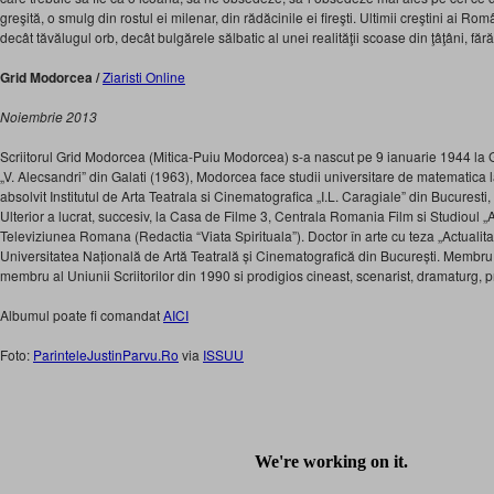
greşită, o smulg din rostul ei milenar, din rădăcinile ei fireşti. Ultimii creştini ai Rom
decât tăvălugul orb, decât bulgărele sălbatic al unei realităţii scoase din ţâţâni, fără
Grid Modorcea /
Ziaristi Online
Noiembrie 2013
Scriitorul Grid Modorcea (Mitica-Puiu Modorcea) s-a nascut pe 9 ianuarie 1944 la 
„V. Alecsandri” din Galati (1963), Modorcea face studii universitare de matematica la
absolvit Institutul de Arta Teatrala si Cinematografica „I.L. Caragiale” din Bucuresti,
Ulterior a lucrat, succesiv, la Casa de Filme 3, Centrala Romania Film si Studioul „A
Televiziunea Romana (Redactia “Viata Spirituala”). Doctor în arte cu teza „Actualit
Universitatea Națională de Artă Teatrală și Cinematografică din București. Membru 
membru al Uniunii Scriitorilor din 1990 si prodigios cineast, scenarist, dramaturg, proza
Albumul poate fi comandat
AICI
Foto:
ParinteleJustinParvu.Ro
via
ISSUU