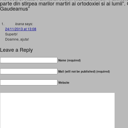
parte din stirpea marilor martiri ai ortodoxiei si ai lumii”
Gaudeamus”
Ioana
says:
24/11/2013 at 13:08
Superb!
Doamne, ajuta!
Leave a Reply
Name (required)
Mail (will not be published) (required)
Website