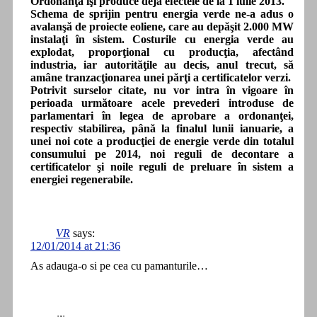
Ordonanţa îşi produce deja efectele de la 1 iulie 2013.
Schema de sprijin pentru energia verde ne-a adus o
avalanşă de proiecte eoliene, care au depăşit 2.000 MW
instalaţi în sistem. Costurile cu energia verde au
explodat, proporţional cu producţia, afectând
industria, iar autorităţile au decis, anul trecut, să
amâne tranzacţionarea unei părţi a certificatelor verzi.
Potrivit surselor citate, nu vor intra în vigoare în
perioada următoare acele prevederi introduse de
parlamentari în legea de aprobare a ordonanţei,
respectiv stabilirea, până la finalul lunii ianuarie, a
unei noi cote a producţiei de energie verde din totalul
consumului pe 2014, noi reguli de decontare a
certificatelor şi noile reguli de preluare în sistem a
energiei regenerabile.
VR
says:
12/01/2014 at 21:36
As adauga-o si pe cea cu pamanturile…