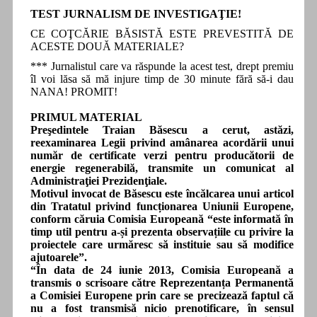
TEST JURNALISM DE INVESTIGAŢIE!
CE COŢCĂRIE BĂSISTĂ ESTE PREVESTITĂ DE
ACESTE DOUĂ MATERIALE?
*** Jurnalistul care va răspunde la acest test, drept premiu
îl voi lăsa să mă injure timp de 30 minute fără să-i dau
NANA! PROMIT!
PRIMUL MATERIAL
Preşedintele Traian Băsescu a cerut, astăzi,
reexaminarea Legii privind amânarea acordării unui
număr de certificate verzi pentru producătorii de
energie regenerabilă, transmite un comunicat al
Administraţiei Prezidenţiale.
Motivul invocat de Băsescu este încălcarea unui articol
din Tratatul privind funcționarea Uniunii Europene,
conform căruia Comisia Europeană “este informată în
timp util pentru a-și prezenta observațiile cu privire la
proiectele care urmăresc să instituie sau să modifice
ajutoarele”.
“În data de 24 iunie 2013, Comisia Europeană a
transmis o scrisoare către Reprezentanța Permanentă
a Comisiei Europene prin care se precizează faptul că
nu a fost transmisă nicio prenotificare, în sensul