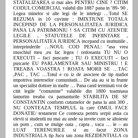
STATALIZAREA si mai ales PENTRU CINE ? CITIM
CODUL COMERCIAL valabil din 1887 pana in ’89- 90 ,
Legea minelor si alte legi de le intelegi …Totul SE
REZUMA in 10 cuvinte : IMIXTIUNE TOTALA
INCEPIND DE LA PERSONALITATEA JURIDICA
PANA LA PATRIMONIU ! SA CITIM CU ATENTIE
LEGILE , STATUTELE DE INFIINTARE ,
PERSONALITATEA JURIDICA incepand cu institutiile ,
intreprinderile …NOUL COD PENAL: “asa vrea
muschiul meu ,eu fac legea / ordonanta TU NU O
EXECUTI – faci puscarie ; TU O EXECUTI – faci
puscarie EU PARLAMENTAR SAU MINISTRU ! E
TREABA VOASTRA ! ROATA MORII SE …TAC
,PAC , TAC …Totul e cu iz de asociere de tip mafiot
impotriva intereselor comunitatii… De aia au si in frunte
un specialist dottore in mafie … Pana cand terminati voi de
citit legile “comuniste” valabile din 1800 toamnasa
lamurim treaba cu pamanturile STABILITA DE SF
CONSTANTIN conform cutumelor de pana la anii 300 ,
NU CONTEAZA TEMPLUL la care OMUL FACE
DONATIE/ testament Ce conteaza pentru serpii astia ca
elevii si studentii nu mai au unde sa invete cum se altoieste
un pom , cum se mulge oaia , capra , vaca … le – au
LUAT TERENURILE si au facut ZONA
INDUSTRIALA tip Jucu sau zona REZIDENTIALA cu