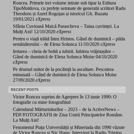
Roncea. Primele trei volume intrate sub tipar la Editura
TipoMoldova, cu prefețe semnate de generalii scriitori Radu
Theodoru și Aurel Rogojan și istoricul Gh. Buzatu
19/01/2021
eXpress
Sfânta Cuvioasă Maică Parascheva – Taina cuviinței. La
Mulți Ani!
12/10/2020
eXpress
Pentru o viață trăită întru Hristos. Gând de duminică – pilda
semănătorului – de Elena Solunca
11/10/2020
eXpress
Iertarea – cheia de boltă a iubirii. Iubirea vrăjmașilor –
Gând de duminică de Elena Solunca Moise
04/10/2020
eXpress
Pe drumul suitor de la pocăință la ascultare. Pescuirea
minunată – Gând de duminică de Elena Solunca Moise
27/09/2020
eXpress
RECENT POSTS
Victor Roncea suprins de Agerpres în 13 iunie 1990: O
fotografie cu mine fotografiind
Calendarul Mărturisitorilor – 2023 – de la ActiveNews –
PDF/FOTOGRAFII de Ziua Unirii Principatelor Române.
La Mulți Ani!
Fenomenul Piața Universității și Mineriada din 1990 văzute
de Victor Roncea și Nic Hanu. Interviuri la Radio Trinitas