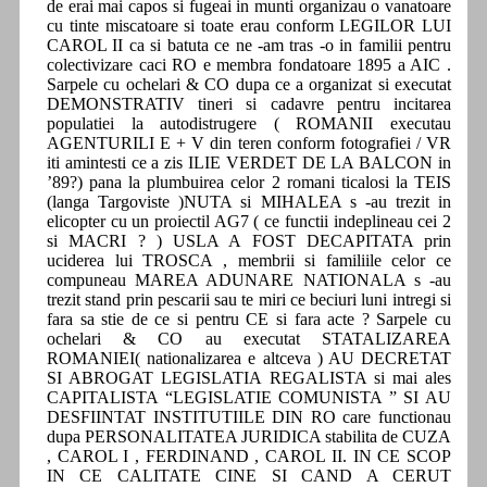
de erai mai capos si fugeai in munti organizau o vanatoare
cu tinte miscatoare si toate erau conform LEGILOR LUI
CAROL II ca si batuta ce ne -am tras -o in familii pentru
colectivizare caci RO e membra fondatoare 1895 a AIC .
Sarpele cu ochelari & CO dupa ce a organizat si executat
DEMONSTRATIV tineri si cadavre pentru incitarea
populatiei la autodistrugere ( ROMANII executau
AGENTURILI E + V din teren conform fotografiei / VR
iti amintesti ce a zis ILIE VERDET DE LA BALCON in
’89?) pana la plumbuirea celor 2 romani ticalosi la TEIS
(langa Targoviste )NUTA si MIHALEA s -au trezit in
elicopter cu un proiectil AG7 ( ce functii indeplineau cei 2
si MACRI ? ) USLA A FOST DECAPITATA prin
uciderea lui TROSCA , membrii si familiile celor ce
compuneau MAREA ADUNARE NATIONALA s -au
trezit stand prin pescarii sau te miri ce beciuri luni intregi si
fara sa stie de ce si pentru CE si fara acte ? Sarpele cu
ochelari & CO au executat STATALIZAREA
ROMANIEI( nationalizarea e altceva ) AU DECRETAT
SI ABROGAT LEGISLATIA REGALISTA si mai ales
CAPITALISTA “LEGISLATIE COMUNISTA ” SI AU
DESFIINTAT INSTITUTIILE DIN RO care functionau
dupa PERSONALITATEA JURIDICA stabilita de CUZA
, CAROL I , FERDINAND , CAROL II. IN CE SCOP
IN CE CALITATE CINE SI CAND A CERUT