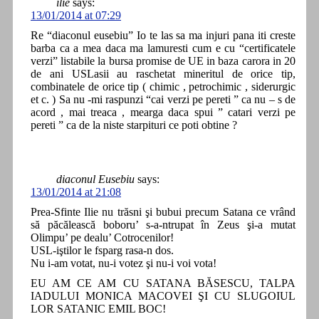
ilie
says:
13/01/2014 at 07:29
Re “diaconul eusebiu” Io te las sa ma injuri pana iti creste
barba ca a mea daca ma lamuresti cum e cu “certificatele
verzi” listabile la bursa promise de UE in baza carora in 20
de ani USLasii au raschetat mineritul de orice tip,
combinatele de orice tip ( chimic , petrochimic , siderurgic
et c. ) Sa nu -mi raspunzi “cai verzi pe pereti ” ca nu – s de
acord , mai treaca , mearga daca spui ” catari verzi pe
pereti ” ca de la niste starpituri ce poti obtine ?
diaconul Eusebiu
says:
13/01/2014 at 21:08
Prea-Sfinte Ilie nu trăsni şi bubui precum Satana ce vrând
să păcălească boboru’ s-a-ntrupat în Zeus şi-a mutat
Olimpu’ pe dealu’ Cotrocenilor!
USL-iştilor le fsparg rasa-n dos.
Nu i-am votat, nu-i votez şi nu-i voi vota!
EU AM CE AM CU SATANA BĂSESCU, TALPA
IADULUI MONICA MACOVEI ŞI CU SLUGOIUL
LOR SATANIC EMIL BOC!