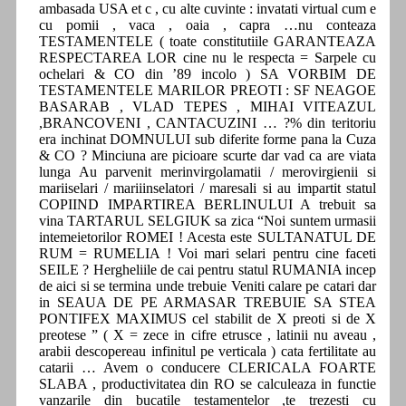
ambasada USA et c , cu alte cuvinte : invatati virtual cum e
cu pomii , vaca , oaia , capra …nu conteaza
TESTAMENTELE ( toate constitutiile GARANTEAZA
RESPECTAREA LOR cine nu le respecta = Sarpele cu
ochelari & CO din ’89 incolo ) SA VORBIM DE
TESTAMENTELE MARILOR PREOTI : SF NEAGOE
BASARAB , VLAD TEPES , MIHAI VITEAZUL
,BRANCOVENI , CANTACUZINI … ?% din teritoriu
era inchinat DOMNULUI sub diferite forme pana la Cuza
& CO ? Minciuna are picioare scurte dar vad ca are viata
lunga Au parvenit merinvirgolamatii / merovirgienii si
mariiselari / mariiinselatori / maresali si au impartit statul
COPIIND IMPARTIREA BERLINULUI A trebuit sa
vina TARTARUL SELGIUK sa zica “Noi suntem urmasii
intemeietorilor ROMEI ! Acesta este SULTANATUL DE
RUM = RUMELIA ! Voi mari selari pentru cine faceti
SEILE ? Hergheliile de cai pentru statul RUMANIA incep
de aici si se termina unde trebuie Veniti calare pe catari dar
in SEAUA DE PE ARMASAR TREBUIE SA STEA
PONTIFEX MAXIMUS cel stabilit de X preoti si de X
preotese ” ( X = zece in cifre etrusce , latinii nu aveau ,
arabii descopereau infinitul pe verticala ) cata fertilitate au
catarii … Avem o conducere CLERICALA FOARTE
SLABA , productivitatea din RO se calculeaza in functie
vanzarile din bucatile testamentelor ,te trezesti cu