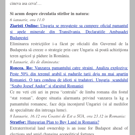
cineva asa ceva!…
Si acum despre circulatia stirilor in natura:
6 ianuarie, ora 11.0
Ziaristi Online:
Ungaria se pregateste sa cumpere oficial pamantul
si apele minerale din Transilvania. Declaratiile Ambasadei
Budapestei
Eliminarea restricţiilor i-a făcut pe oficialii din Guvernul de la
Budapesta să creeze o strategie prin care Ungaria să poată achiziţiona
teren agricol şi pădure în România.
8 Ianuarie, dis de dimineata:
Roncea. Ro:
Vanzarea pamantului catre straini. Analiza exploziva:
Peste 50% din terenul arabil si padurile tarii deja nu mai apartin
Romaniei. O tara condusa de idioti si tradatori. Ungaria, scandalul
“Szabo Jozsef Andor” si sfarsitul Romaniei
Ce nu veti citi azi in presa “centrala” de limba romana din fostul
“stat roman”, despre situatia alarmanta privind vanzarea la kg a
pamantului romanesc, face deja inconjurul Ungariei (si al mediilor
de specialitate din intreaga lume).
8 Ianuarie, 16.12 ora Coastei de Est a SUA, ora 23.12 in Romania:
Stratfor:
Hungarian Plan to Buy Land in Romania?
Extraterritorial land ownership is an issue for Budapest ahead of
elections and amid changing geopolitical fortunes.