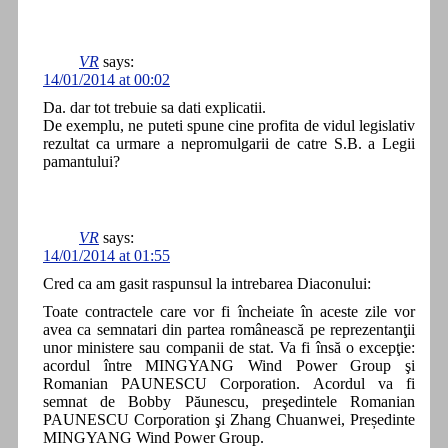
VR
says:
14/01/2014 at 00:02
Da. dar tot trebuie sa dati explicatii.
De exemplu, ne puteti spune cine profita de vidul legislativ
rezultat ca urmare a nepromulgarii de catre S.B. a Legii
pamantului?
VR
says:
14/01/2014 at 01:55
Cred ca am gasit raspunsul la intrebarea Diaconului:
Toate contractele care vor fi încheiate în aceste zile vor
avea ca semnatari din partea românească pe reprezentanţii
unor ministere sau companii de stat. Va fi însă o excepţie:
acordul între MINGYANG Wind Power Group şi
Romanian PAUNESCU Corporation. Acordul va fi
semnat de Bobby Păunescu, preşedintele Romanian
PAUNESCU Corporation şi Zhang Chuanwei, Președinte
MINGYANG Wind Power Group.