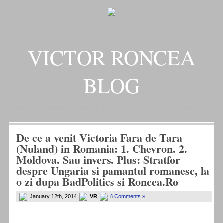
VICTOR RONCEA
BLOG
„ADEVARUL RAMANE, ORICARE AR FI SOARTA SLUJITORILOR SAI" – GH.
I. B.
De ce a venit Victoria Fara de Tara
(Nuland) in Romania: 1. Chevron. 2.
Moldova. Sau invers. Plus: Stratfor
despre Ungaria si pamantul romanesc, la
o zi dupa BadPolitics si Roncea.Ro
January 12th, 2014
VR
8 Comments »