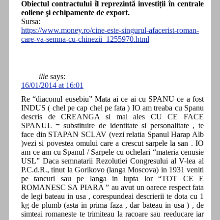
Obiectul contractului îl reprezintă investiții în centrale
eoliene şi echipamente de export.
Sursa:
https://www.money.ro/cine-este-singurul-afacerist-roman-
care-va-semna-cu-chinezii_1255970.html
ilie
says:
16/01/2014 at 16:01
Re “diaconul eusebiu” Mata ai ce ai cu SPANU ce a fost
INDUS ( chel pe cap chel pe fata ) IO am treaba cu Spanu
descris de CREANGA si mai ales CU CE FACE
SPANUL = substituire de identitate si personalitate , te
face din STAPAN SCLAV (vezi relatia Spanul Harap Alb
)vezi si povestea omului care a crescut sarpele la san . IO
am ce am cu Spanul / Sarpele cu ochelari “materia cenusie
USL” Daca semnatarii Rezolutiei Congresului al V-lea al
P.C.d.R., tinut la Gorikovo (langa Moscova) in 1931 veniti
pe tancuri sau pe langa in lupta lor “TOT CE E
ROMANESC SA PIARA ” au avut un oarece respect fata
de legi bateau in usa , corespundeai descrierii te dota cu 1
kg de plumb (asta in prima faza , dar bateau in usa ) , de
simteai romaneste te trimiteau la racoare sau reeducare iar