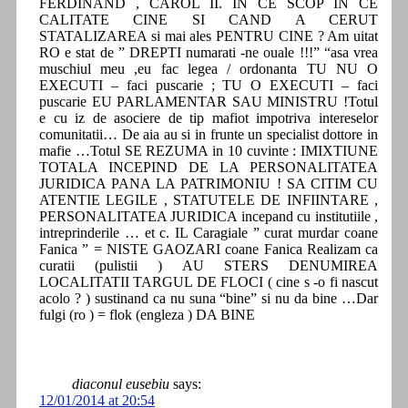
FERDINAND , CAROL II. IN CE SCOP IN CE
CALITATE CINE SI CAND A CERUT
STATALIZAREA si mai ales PENTRU CINE ? Am uitat
RO e stat de ” DREPTI numarati -ne ouale !!!” “asa vrea
muschiul meu ,eu fac legea / ordonanta TU NU O
EXECUTI – faci puscarie ; TU O EXECUTI – faci
puscarie EU PARLAMENTAR SAU MINISTRU !Totul
e cu iz de asociere de tip mafiot impotriva intereselor
comunitatii… De aia au si in frunte un specialist dottore in
mafie …Totul SE REZUMA in 10 cuvinte : IMIXTIUNE
TOTALA INCEPIND DE LA PERSONALITATEA
JURIDICA PANA LA PATRIMONIU ! SA CITIM CU
ATENTIE LEGILE , STATUTELE DE INFIINTARE ,
PERSONALITATEA JURIDICA incepand cu institutiile ,
intreprinderile … et c. IL Caragiale ” curat murdar coane
Fanica ” = NISTE GAOZARI coane Fanica Realizam ca
curatii (pulistii ) AU STERS DENUMIREA
LOCALITATII TARGUL DE FLOCI ( cine s -o fi nascut
acolo ? ) sustinand ca nu suna “bine” si nu da bine …Dar
fulgi (ro ) = flok (engleza ) DA BINE
diaconul eusebiu
says:
12/01/2014 at 20:54