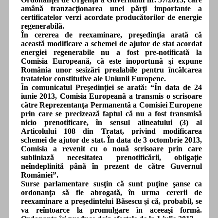
amână tranzacţionarea unei părţi importante a
certificatelor verzi acordate producătorilor de energie
regenerabilă.
În cererea de reexaminare, preşedinţia arată că
această modificare a schemei de ajutor de stat acordat
energiei regenerabile nu a fost pre-notificată la
Comisia Europeană, că este inoportună şi expune
România unor sesizări prealabile pentru încălcarea
tratatelor constitutive ale Uniunii Europene.
În comunicatul Preşedinţiei se arată: “În data de 24
iunie 2013, Comisia Europeană a transmis o scrisoare
către Reprezentanţa Permanentă a Comisiei Europene
prin care se precizează faptul că nu a fost transmisă
nicio prenotificare, în sensul alineatului (3) al
Articolului 108 din Tratat, privind modificarea
schemei de ajutor de stat. În data de 3 octombrie 2013,
Comisia a revenit cu o nouă scrisoare prin care
subliniază necesitatea prenotificării, obligaţie
neîndeplinită până în prezent de către Guvernul
României”.
Surse parlamentare susţin că sunt puţine şanse ca
ordonanţa să fie abrogată, în urma cererii de
reexaminare a preşedintelui Băsescu şi că, probabil, se
va reîntoarce la promulgare în aceeaşi formă.