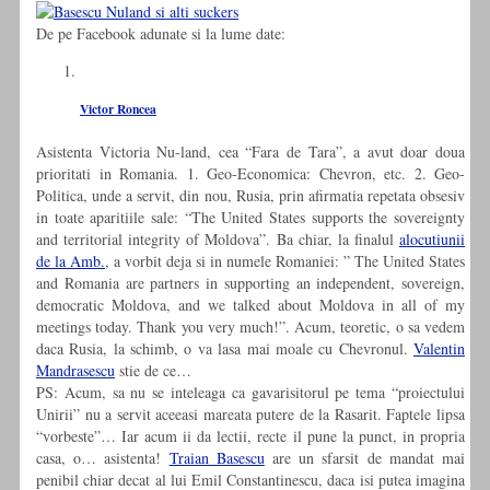
De pe Facebook adunate si la lume date:
Victor Roncea
Asistenta Victoria Nu-land, cea “Fara de Tara”, a avut doar doua
prioritati in Romania. 1. Geo-Economica: Chevron, etc. 2. Geo-
Politica, unde a servit, din nou, Rusia, prin afirmatia repetata obsesiv
in toate aparitiile sale: “The United States supports the sovereignty
and territorial integrity of Moldova”. Ba chiar, la finalul
alocutiunii
de la Amb.
, a vorbit deja si in numele Romaniei: ” The United States
and Romania are partners in supporting an independent, sovereign,
democratic Moldova, and we talked about Moldova in all of my
meetings today. Thank you very much!”. Acum, teoretic, o sa vedem
daca Rusia, la schimb, o va lasa mai moale cu Chevronul.
Valentin
Mandrasescu
stie de ce…
PS: Acum, sa nu se inteleaga ca gavarisitorul pe tema “proiectului
Unirii” nu a servit aceeasi mareata putere de la Rasarit. Faptele lipsa
“vorbeste”… Iar acum ii da lectii, recte il pune la punct, in propria
casa, o… asistenta!
Traian Basescu
are un sfarsit de mandat mai
penibil chiar decat al lui Emil Constantinescu, daca isi putea imagina