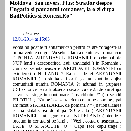
Moldova. Sau invers. Plus: Stratfor despre
Ungaria si pamantul romanesc, la o zi dupa
BadPolitics si Roncea.Ro”
ilie
says:
12/01/2014 at 15:03
Ponta nu poante fi antiamerican pentru ca are “dragoste la
prima vedere cu gen Weselie Clar ca neinteresata financiar
” PONTA ARENDASUL ROMANIEI e criminal de
NUP land ( descoperirea legii gravitatiei ) in Romania .
Cum sa se intalneasca ei ARENDASII ROMANIEI cu
extraterestra NULAND ? Ea cu ale ei ARENDASII
ROMANIEI ( in slujba cui or fi ,ca nu sunt in slujba
comunitatii numita ROMANIA ?) adunati in gruparea
USLasilor ce par a fi obsedati sexual ca de 23 de ani striga
si vor sa strige in continuare “Jos chilotul !” ( a se citi
PILOTUL ) “Nu ne lasa sa vindem ce nu ne apartine , pai
am facut STATALIZAREA de pomana ? ” ( nationalizarea
e una statalizarea de dupa ’89 e alta ) ARENDASII
ROMANIEI sunt siguri ca au NUPELAND ( atentie :
precum in cer asa si pe land . ” Vezi , coasa e neascutita ,
BATE -O SI ASCUTE- O ” Capu face capu trage )