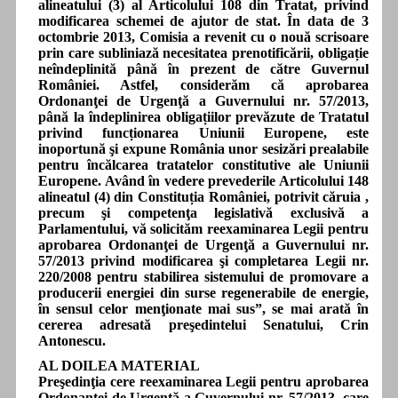
alineatului (3) al Articolului 108 din Tratat, privind
modificarea schemei de ajutor de stat. În data de 3
octombrie 2013, Comisia a revenit cu o nouă scrisoare
prin care subliniază necesitatea prenotificării, obligație
neîndeplinită până în prezent de către Guvernul
României. Astfel, considerăm că aprobarea
Ordonanţei de Urgenţă a Guvernului nr. 57/2013,
până la îndeplinirea obligațiilor prevăzute de Tratatul
privind funcționarea Uniunii Europene, este
inoportună şi expune România unor sesizări prealabile
pentru încălcarea tratatelor constitutive ale Uniunii
Europene. Având în vedere prevederile Articolului 148
alineatul (4) din Constituția României, potrivit căruia ,
precum şi competenţa legislativă exclusivă a
Parlamentului, vă solicităm reexaminarea Legii pentru
aprobarea Ordonanţei de Urgenţă a Guvernului nr.
57/2013 privind modificarea şi completarea Legii nr.
220/2008 pentru stabilirea sistemului de promovare a
producerii energiei din surse regenerabile de energie,
în sensul celor menţionate mai sus”, se mai arată în
cererea adresată preşedintelui Senatului, Crin
Antonescu.
AL DOILEA MATERIAL
Preşedinţia cere reexaminarea Legii pentru aprobarea
Ordonanţei de Urgenţă a Guvernului nr. 57/2013, care