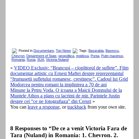
Posted in
Documentare
,
Top News
Tags:
Basarabia
,
Basescu
,
Chevron
,
Department of State
,
geopolitica
,
moldova
,
Ponta
,
Putin maximus
,
Romania
,
Rusia
,
SUA
,
Victoria Nuland
«
VIDEO Exclusiv: “Brancusi – cioplitorul de suflete”. Film
documentar artistic cu Ernest Maftei despre reprezentantul
“frumusetii sufletului romanesc, crestinesc”. Cadoul lui Grid
Modorcea pentru romani la implinirea a 70 de ani
Minune la Petru Voda. O icoana a Maicii Domnului de la
Muntele Athos a plans cu lacrimi de mir. Parintele Justin
despre cei “ce ne fotografiaza” din Ceruri
»
You can
leave a response
, or
trackback
from your own site.
8 Responses to “De ce a venit Victoria Fara de
Tara (Nuland) in Romania: 1. Chevron. 2.