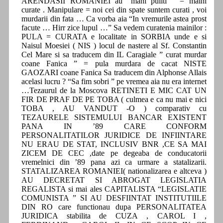
ARENDASII ROMANIEI au “mani puliti ” = maini
curate . Manipulare = noi cei din spate suntem curati , voi
murdarii din fata … Ca vorba aia “In vremurile astea prost
facute … Hirr zice lupul …” Sa vedem curatenia mainilor :
PULA = CURATA e localitate in SORBIA unde e si
Naisul Moesiei ( NIS ) locul de nastere al Sf. Constantin
Cel Mare si sa traducem din IL Caragiale ” curat murdar
coane Fanica ” = pula murdara de cacat NISTE
GAOZARI coane Fanica Sa traducem din Alphonse Allais
acelasi lucru ? “Sa fim sobri ” pe vremea aia nu era internet
…Tezaurul de la Moscova RETINETI E MIC CAT UN
FIR DE PRAF DE PE TOBA ( culmea e ca nu mai e nici
TOBA , AU VANDUT -O ) comparativ cu
TEZAURELE SISTEMULUI BANCAR EXISTENT
PANA IN ’89 CARE CONFORM
PERSONALITATILOR JURIDICE DE INFIINTARE
NU ERAU DE STAT, INCLUSIV BNR ,CE SA MAI
ZICEM DE CEC ,date pe degeaba de conducatorii
vremelnici din ’89 pana azi ca urmare a statalizarii.
STATALIZAREA ROMANIEI( nationalizarea e altceva )
AU DECRETAT SI ABROGAT LEGISLATIA
REGALISTA si mai ales CAPITALISTA “LEGISLATIE
COMUNISTA ” SI AU DESFIINTAT INSTITUTIILE
DIN RO care functionau dupa PERSONALITATEA
JURIDICA stabilita de CUZA , CAROL I ,