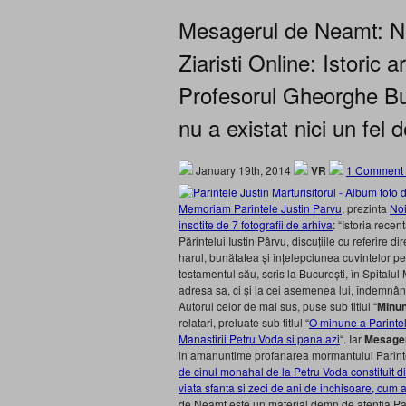
Mesagerul de Neamt: Noi
Ziaristi Online: Istoric
Profesorul Gheorghe Buz
nu a existat nici un fel 
January 19th, 2014
VR
1 Comment
Memoriam Parintele Justin Parvu
, prezinta
Noi
insotite de 7 fotografii de arhiva
: “Istoria rece
Părintelui Iustin Pârvu, discuțiile cu referire di
harul, bunătatea și înțelepciunea cuvintelor pe
testamentul său, scris la București, în Spitalul 
adresa sa, ci și la cei asemenea lui, îndemnân
Autorul celor de mai sus, puse sub titlul “
Minun
relatari, preluate sub titlul “
O minune a Parintelu
Manastirii Petru Voda si pana azi
“. Iar
Mesager
in amanuntime profanarea mormantului Parintel
de cinul monahal de la Petru Voda constituit din 
viata sfanta si zeci de ani de inchisoare, cum
de Neamt este un material demn de atentia Par