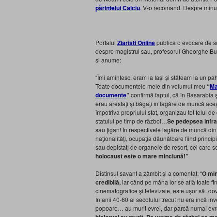
părintelui Calciu
. V-o recomand. Despre minunil
Portalul
Ziaristi Online
publica o evocare de su
despre magistrul sau, profesorul Gheorghe Buza
si anume:
“Îmi amintesc, eram la Iaşi şi stăteam la un p
Toate documentele mele din volumul meu
“
Ma
documente
”
confirmă faptul, că în Basarabia şi
erau arestaţi şi băgaţi în lagăre de muncă ac
împotriva propriului stat, organizau tot felul d
statului pe timp de război…
Se pedepsea infrac
sau ţigan! În respectivele lagăre de muncă din
naţionalităţi, ocupaţia dăunătoare fiind princi
sau depistaţi de organele de resort, cei care
holocaust este o mare minciună!”
Distinsul savant a zâmbit şi a comentat: “
O min
credibilă,
iar când pe mâna lor se află toate fin
cinematografice şi televizate, este uşor să „d
În anii 40-60 ai secolului trecut nu era încă in
popoare… au murit evrei, dar parcă numai evr