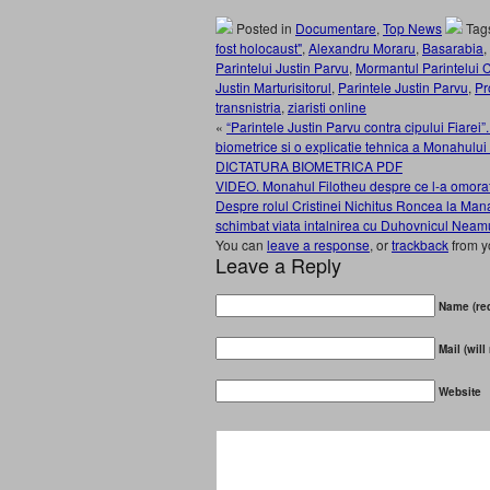
Posted in
Documentare
,
Top News
Tag
fost holocaust"
,
Alexandru Moraru
,
Basarabia
,
Parintelui Justin Parvu
,
Mormantul Parintelui 
Justin Marturisitorul
,
Parintele Justin Parvu
,
Pr
transnistria
,
ziaristi online
«
“Parintele Justin Parvu contra cipului Fiarei”.
biometrice si o explicatie tehnica a Monahulu
DICTATURA BIOMETRICA PDF
VIDEO. Monahul Filotheu despre ce l-a omorat 
Despre rolul Cristinei Nichitus Roncea la Mana
schimbat viata intalnirea cu Duhovnicul Neam
You can
leave a response
, or
trackback
from y
Leave a Reply
Name (req
Mail (will
Website