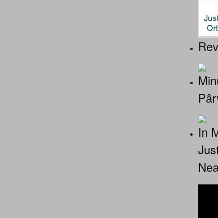
Rev
Minu
Pâr
In 
Jus
Nea