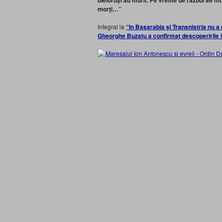
bieloruşi au murit. Pe vreme de război se m
morţi…”
Integral la
“In Basarabia şi Transnistria nu a 
Gheorghe Buzatu a confirmat descoperiril