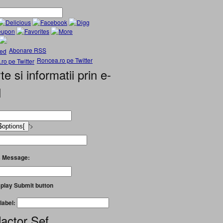
Abonare RSS
Roncea.ro pe Twitter
te si informatii prin e-
l
'>
 Message:
play Submit button
label:
actor Șef