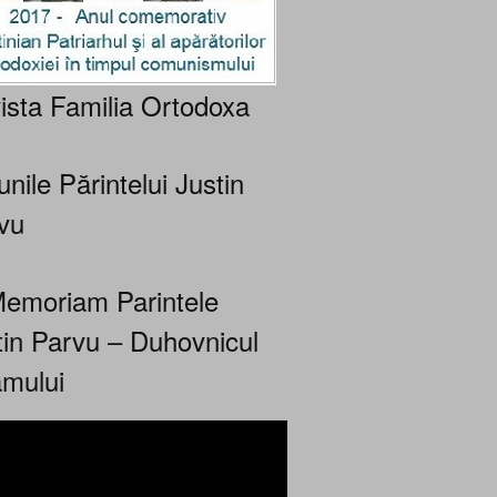
ista Familia Ortodoxa
nile Părintelui Justin
vu
Memoriam Parintele
tin Parvu – Duhovnicul
mului