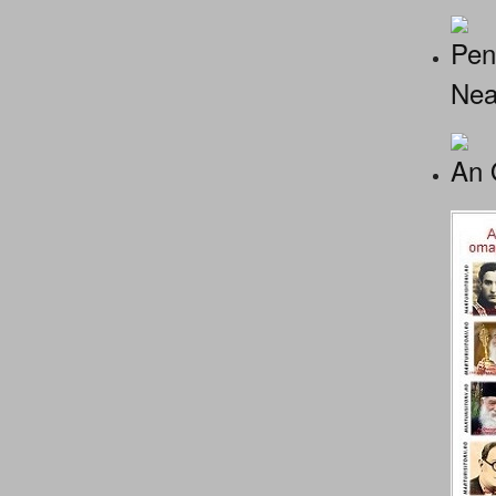
Pen
Nea
An 