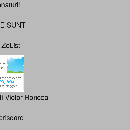
naturi!
NE SUNT
 ZeList
ti Victor Roncea
crisoare