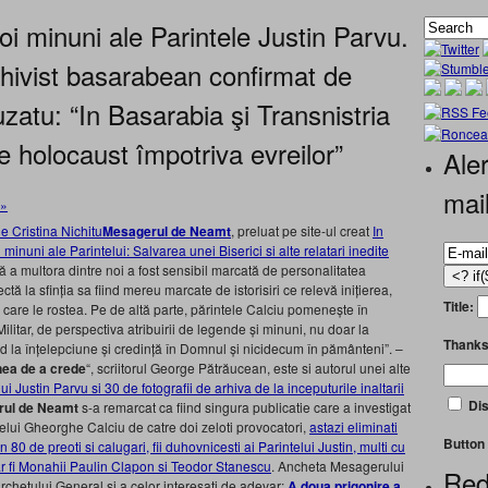
 minuni ale Parintele Justin Parvu.
 arhivist basarabean confirmat de
atu: “In Basarabia şi Transnistria
de holocaust împotriva evreilor”
Aler
mai
 »
Mesagerul de Neamt
, preluat pe site-ul creat
In
 minuni ale Parintelui: Salvarea unei Biserici si alte relatari inedite
ntă a multora dintre noi a fost sensibil marcată de personalitatea
rectă la sfinția sa fiind mereu marcate de istorisiri ce relevă inițierea,
Title:
 care le rostea. Pe de altă parte, părintele Calciu pomenește în
Militar, de perspectiva atribuirii de legende și minuni, nu doar la
Thanks
d la înțelepciune și credință în Domnul și nicidecum în pământeni”. –
ea de a crede
“, scriitorul George Pătrăucean, este si autorul unei alte
i Justin Parvu si 30 de fotografii de arhiva de la inceputurile inaltarii
Dis
ul de Neamt
s-a remarcat ca fiind singura publicatie care a investigat
ui Gheorghe Calciu de catre doi zeloti provocatori,
astazi eliminati
Button 
80 de preoti si calugari, fii duhovnicesti ai Parintelui Justin, multi cu
 ar fi Monahii Paulin Clapon si Teodor Stanescu
. Ancheta Mesagerului
Red
chetului General si a celor interesati de adevar:
A doua prigonire a