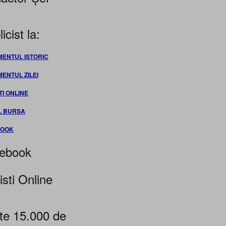
icist la:
MENTUL ISTORIC
MENTUL ZILEI
TI ONLINE
L BURSA
BOOK
ebook
isti Online
te 15.000 de