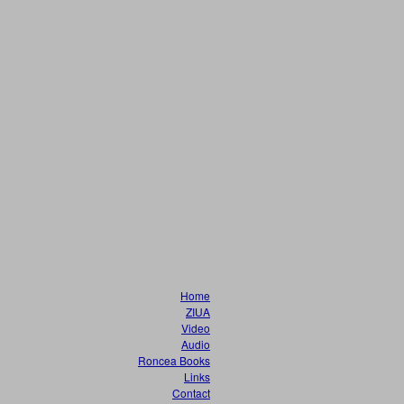
Home
ZIUA
Video
Audio
Roncea Books
Links
Contact