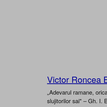
Victor Roncea 
„Adevarul ramane, oricar
slujitorilor sai" – Gh. I. 