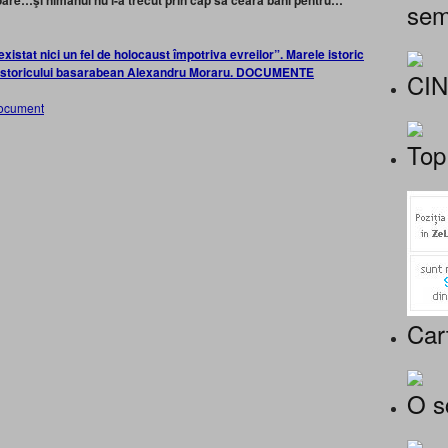
oare…şi nimănui nu i-a trecut prin cap să ceară bani pentru…
sem
existat nici un fel de holocaust împotriva evreilor”. Marele istoric
e istoricului basarabean Alexandru Moraru. DOCUMENTE
CI
Top
Car
O s