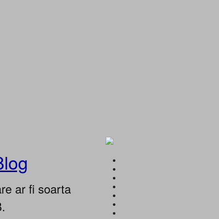
Blog
e ar fi soarta
B.