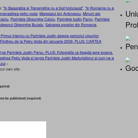
s:
"In Basarabia si Transnistria nu a fost holocaust"
,
"In Romania nu a
Uniu
manastirea petru voda
,
Maresalul Ion Antonescu
,
Minuni ale
Calciu
,
Parintele Gheorghe Calciu
,
Parintele Iustin Parvu
,
Parintele
Prof
ofesorul Gheorghe Buzatu
,
Salvarea evreilor din Romania
,
 Primul interviu cu Parintele Justin despre pericolul cipurilor
i Filotheu de la Petru Voda din ianuarie 2009. PLUS: CARTEA
Pen
pe Parintele Justin Parvu. PLUS: Fotografia ca treapta spre Icoana.
stirea Petru Voda si langa Parintele Justin Marturisitorul si cum ne-a
ului
»
Goo
our own site.
uired)
 not be published) (required)