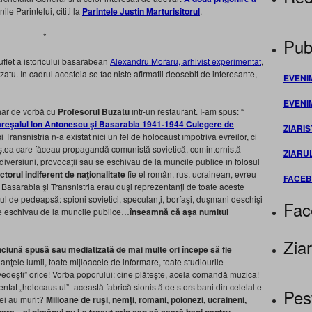
e Parintelui, cititi la
Parintele Justin Marturisitorul
.
*
Publ
flet a istoricului basarabean
Alexandru Moraru, arhivist experimentat
,
tu. In cadrul acesteia se fac niste afirmatii deosebit de interesante,
EVENI
EVENI
ahar de vorbă cu
Profesorul Buzatu
într-un restaurant. I-am spus: “
reşalul Ion Antonescu şi Basarabia 1941-1944 Culegere de
ZIARIS
 Transnistria n-a existat nici un fel de holocaust împotriva evreilor, ci
eştea care făceau propagandă comunistă sovietică, cominternistă
ZIARU
e diversiuni, provocaţii sau se eschivau de la muncile publice în folosul
torul indiferent de naţionalitate
fie el român, rus, ucrainean, evreu
FACE
 Basarabia şi Transnistria erau duşi reprezentanţi de toate aceste
piul de pedeapsă: spioni sovietici, speculanţi, borfaşi, duşmani deschişi
Fac
 se eschivau de la muncile publice…
înseamnă că aşa numitul
Ziar
ciună spusă sau mediatizată de mai multe ori începe să fie
anţele lumii, toate mijloacele de informare, toate studiourile
ovedeşti” orice! Vorba poporului: cine plăteşte, acela comandă muzica!
ventat „holocaustul”- această fabrică sionistă de stors bani din celelalte
Pes
ei au murit?
Milioane de ruşi, nemţi, români, polonezi, ucraineni,