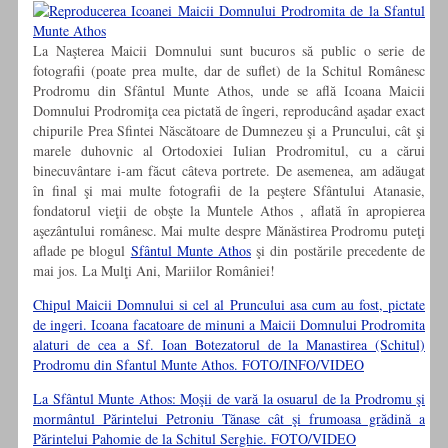
La Naşterea Maicii Domnului sunt bucuros să public o serie de
fotografii (poate prea multe, dar de suflet) de la Schitul Românesc
Prodromu din Sfântul Munte Athos, unde se află Icoana Maicii
Domnului Prodromiţa cea pictată de îngeri, reproducând aşadar exact
chipurile Prea Sfintei Născătoare de Dumnezeu şi a Pruncului, cât şi
marele duhovnic al Ortodoxiei Iulian Prodromitul, cu a cărui
binecuvântare i-am făcut câteva portrete. De asemenea, am adăugat
în final şi mai multe fotografii de la peştere Sfântului Atanasie,
fondatorul vieţii de obşte la Muntele Athos , aflată în apropierea
aşezântului românesc. Mai multe despre Mănăstirea Prodromu puteţi
aflade pe blogul
Sfântul Munte Athos
şi din postările precedente de
mai jos. La Mulţi Ani, Mariilor României!
Chipul Maicii Domnului si cel al Pruncului asa cum au fost, pictate
de ingeri. Icoana facatoare de minuni a Maicii Domnului Prodromita
alaturi de cea a Sf. Ioan Botezatorul de la Manastirea (Schitul)
Prodromu din Sfantul Munte Athos. FOTO/INFO/VIDEO
La Sfântul Munte Athos: Moşii de vară la osuarul de la Prodromu şi
mormântul Părintelui Petroniu Tănase cât şi frumoasa grădină a
Părintelui Pahomie de la Schitul Serghie. FOTO/VIDEO