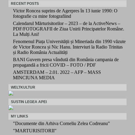
RECENT POSTS
Victor Roncea suprins de Agerpres în 13 iunie 1990: O
fotografie cu mine fotografiind
Calendarul Mărturisitorilor – 2023 – de la ActiveNews –
PDF/FOTOGRAFII de Ziua Unirii Principatelor Române.
La Mulți Ani!
Fenomenul Piața Universității și Mineriada din 1990 văzute
de Victor Roncea și Nic Hanu. Interviuri la Radio Trinitas
și Radio România Actualități
BANI Guvern presa vândută din România campania de
propagandă a fricii COVID – FOTO / PDF
AMSTERDAM – 2.01. 2022 – AFP – MASS
MINCIUNA MEDIA
WELTKULTUR
SUSTIN LEGEA APEI
MY LINKS
"Documente din Arhiva Corneliu Zelea Codreanu"
"MARTURISITORII"