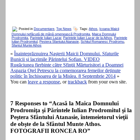
Posted in
Documentare
,
Top News
Tags:
Athos
,
Icoana Maicii
Domnului nefăcută de mână omenească Prodromiţa
,
Maica Domnului
Prodromita
,
Parintele Iulian Lazar
,
Parintele Iulian Lazar de la Athos
,
Parintele
Iulian Prodromitul
,
Pestera Sfantului Atanasie
,
Schitul Romanesc Prodromu
,
Sfantul Munte Athos
«
Înainteprăznuirea Naşterii Maicii Domnului. Sfaturile
Bunicii şi lacrimile Părintelui Sofian. VIDEO
Rugăciunea fierbinte către Sfinţii Mărturisitori a Doamnei
Aspazia Oţel Petrescu la comemorarea femeilor deţinute
politic în închisoarea de la Mislea. 8 Septembrie 2014
»
You can
leave a response
, or
trackback
from your own site.
7 Responses to “Acasă la Maica Domnului
Prodromiţa şi Părintele Iulian Prodromitul şi la
Peştera Sfântului Atanasie, întemeietorul vieţii
de obşte de la Sfântul Munte Athos.
FOTOGRAFII RONCEA RO”