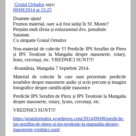
Graiul Ortodox
says:
09/09/2014 at 15:25
Doamne ajuta!
Frumos material, oare a-ți fost iarăși în Sf. Munte?
Prețuim mult râvna și entuziasmul dvs. jurnalistic
Sanatate.
Cu simpatie Graiul Ortodox
Nou-material de colectie !!! Predicile IPS Serafim de Pireu
și IPS Teodosie la Mangalia despre masonerie, rotary,
lions, cercetași, etc. VREDNICI SUNT!!!
-Roamânia, Mangalia 7 Septebrie 2014-
Material de colectie în care sunt prezentate predicile
ierarhilor despre masonerie audio și scris precum și imagini
fotografice despre ramificațiile masonice
Predicile IPS Serafim de Pireu și IPS Teodosie la Mangalia
despre masonerie, rotary, lyons, cercetași, etc.
VREDNICI SUNT!!!
https://graiulortodox.wordpress.com/2014/09/08/predicile-
ips-serafim-de-pireu-si-ips-teodosie-la-mangalia-despre-
masonerie-vrednici-sunt/