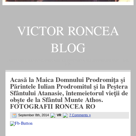
VICTOR RONCEA
BLOG
„ADEVARUL RAMANE, ORICARE AR FI SOARTA SLUJITORILOR SAI" – GH.
I. B.
Acasă la Maica Domnului Prodromiţa şi
Părintele Iulian Prodromitul şi la Peştera
Sfântului Atanasie, întemeietorul vieţii de
obşte de la Sfântul Munte Athos.
FOTOGRAFII RONCEA RO
September 8th, 2014
VR
7 Comments »