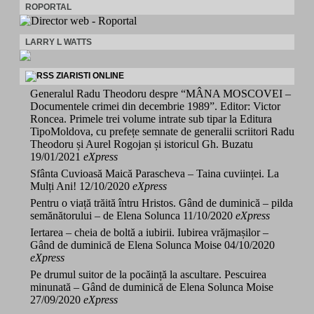
ROPORTAL
LARRY L WATTS
ZIARISTI ONLINE
Generalul Radu Theodoru despre “MÂNA MOSCOVEI –
Documentele crimei din decembrie 1989”. Editor: Victor
Roncea. Primele trei volume intrate sub tipar la Editura
TipoMoldova, cu prefețe semnate de generalii scriitori Radu
Theodoru și Aurel Rogojan și istoricul Gh. Buzatu
19/01/2021
eXpress
Sfânta Cuvioasă Maică Parascheva – Taina cuviinței. La
Mulți Ani!
12/10/2020
eXpress
Pentru o viață trăită întru Hristos. Gând de duminică – pilda
semănătorului – de Elena Solunca
11/10/2020
eXpress
Iertarea – cheia de boltă a iubirii. Iubirea vrăjmașilor –
Gând de duminică de Elena Solunca Moise
04/10/2020
eXpress
Pe drumul suitor de la pocăință la ascultare. Pescuirea
minunată – Gând de duminică de Elena Solunca Moise
27/09/2020
eXpress