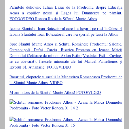
Părintele duhovnic Iulian Lazăr de la Prodromu despre Educaţia
Acasa a copiilor noştri şi Legea lui Dumnezeu pe pământ.
FOTO/VIDEO Roncea.Ro de la Sfântul Munte Athos
Icoana Sfantului Ioan Botezatorul care i-a fugarit pe rusi la Odesa si
Icoana Sfantului Ioan Botezatorul care i-a speriat pe turci la Athos
Spre Sfântul Munte Athos şi Schitul Românesc Prodromu: Salonic,
Ouranoupoli, Dafni, Careia, Biserica Protaton cu Icoana Maicii
Domnului făcătoare de minuni Axion Estin (Vrednica Esti – Cuvine-
se cu adevarat), frescele minunate ale lui Manuel Panselionos şi
Izvorul Sf. Athanasie. FOTO/VIDEO
Rasaritul, clopotele si sacalii la Manastirea Romaneasca Prodromu de
la Sfantul Munte Athos. VIDEO
M-am intors de la Sfantul Munte Athos! FOTO/VIDEO