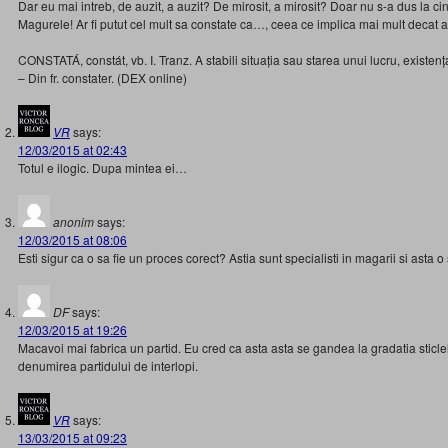
Dar eu mai intreb, de auzit, a auzit? De mirosit, a mirosit? Doar nu s-a dus la c
Magurele! Ar fi putut cel mult sa constate ca…, ceea ce implica mai mult decat a 
CONSTATÁ, constát, vb. I. Tranz. A stabili situația sau starea unui lucru, existenț
– Din fr. constater. (DEX online)
VR
says:
12/03/2015 at 02:43
Totul e ilogic. Dupa mintea ei…
anonim
says:
12/03/2015 at 08:06
Esti sigur ca o sa fie un proces corect? Astia sunt specialisti in magarii si asta o
DF
says:
12/03/2015 at 19:26
Macavoi mai fabrica un partid. Eu cred ca asta asta se gandea la gradatia sticle
denumirea partidului de interlopi.
VR
says:
13/03/2015 at 09:23