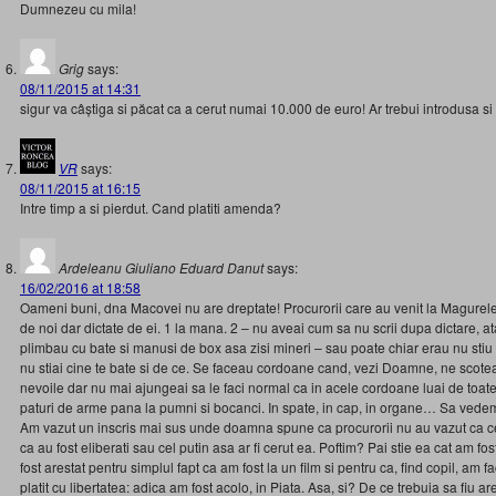
Dumnezeu cu mila!
Grig
says:
08/11/2015 at 14:31
sigur va câștiga si păcat ca a cerut numai 10.000 de euro! Ar trebui introdusa 
VR
says:
08/11/2015 at 16:15
Intre timp a si pierdut. Cand platiti amenda?
Ardeleanu Giuliano Eduard Danut
says:
16/02/2016 at 18:58
Oameni buni, dna Macovei nu are dreptate! Procurorii care au venit la Magurele 
de noi dar dictate de ei. 1 la mana. 2 – nu aveai cum sa nu scrii dupa dictare, a
plimbau cu bate si manusi de box asa zisi mineri – sau poate chiar erau nu stiu
nu stiai cine te bate si de ce. Se faceau cordoane cand, vezi Doamne, ne scote
nevoile dar nu mai ajungeai sa le faci normal ca in acele cordoane luai de toate p
paturi de arme pana la pumni si bocanci. In spate, in cap, in organe… Sa vede
Am vazut un inscris mai sus unde doamna spune ca procurorii nu au vazut ca cei a
ca au fost eliberati sau cel putin asa ar fi cerut ea. Poftim? Pai stie ea cat am f
fost arestat pentru simplul fapt ca am fost la un film si pentru ca, find copil, am 
platit cu libertatea: adica am fost acolo, in Piata. Asa, si? De ce trebuia sa fiu a