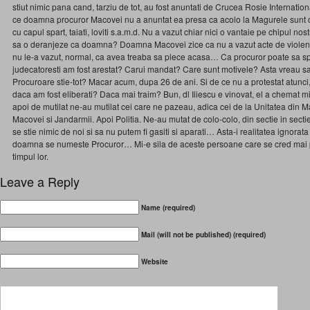
stiut nimic pana cand, tarziu de tot, au fost anuntati de Crucea Rosie Internatio
ce doamna procuror Macovei nu a anuntat ea presa ca acolo la Magurele sunt copi
cu capul spart, taiati, loviti s.a.m.d. Nu a vazut chiar nici o vantaie pe chipul no
sa o deranjeze ca doamna? Doamna Macovei zice ca nu a vazut acte de violenta.
nu le-a vazut, normal, ca avea treaba sa plece acasa… Ca procuror poate sa spu
judecatoresti am fost arestat? Carui mandat? Care sunt motivele? Asta vreau s
Procuroare stie-tot? Macar acum, dupa 26 de ani. Si de ce nu a protestat atunci, 
daca am fost eliberati? Daca mai traim? Bun, dl Iliescu e vinovat, el a chemat m
apoi de mutilat ne-au mutilat cei care ne pazeau, adica cei de la Unitatea din M
Macovei si Jandarmii. Apoi Politia. Ne-au mutat de colo-colo, din sectie in sectie
se stie nimic de noi si sa nu putem fi gasiti si aparati… Asta-i realitatea ignorat
doamna se numeste Procuror… Mi-e sila de aceste persoane care se cred mai p
timpul lor.
Leave a Reply
Name (required)
Mail (will not be published) (required)
Website