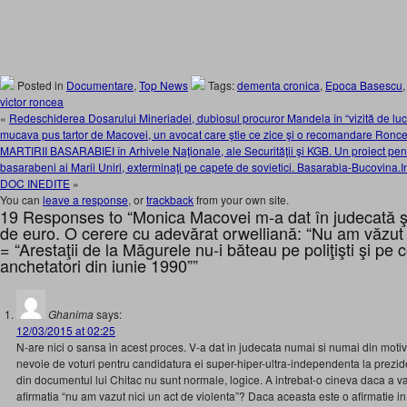
Posted in
Documentare
,
Top News
Tags:
dementa cronica
,
Epoca Basescu
victor roncea
«
Redeschiderea Dosarului Mineriadei, dubiosul procuror Mandela în “vizită de luc
mucava pus tartor de Macovei, un avocat care ştie ce zice şi o recomandare Ronce
MARTIRII BASARABIEI în Arhivele Naţionale, ale Securităţii şi KGB. Un proiect pent
basarabeni ai Marii Uniri, exterminaţi pe capete de sovietici. Basarabia-Bucovina.I
DOC INEDITE
»
You can
leave a response
, or
trackback
from your own site.
19 Responses to “Monica Macovei m-a dat în judecată ş
de euro. O cerere cu adevărat orwelliană: “Nu am văzut n
= “Arestaţii de la Măgurele nu-i băteau pe poliţişti şi pe c
anchetatori din iunie 1990””
Ghanima
says:
12/03/2015 at 02:25
N-are nici o sansa in acest proces. V-a dat in judecata numai si numai din moti
nevoie de voturi pentru candidatura ei super-hiper-ultra-independenta la preziden
din documentul lui Chitac nu sunt normale, logice. A intrebat-o cineva daca a va
afirmatia “nu am vazut nici un act de violenta”? Daca aceasta este o afirmatie in t