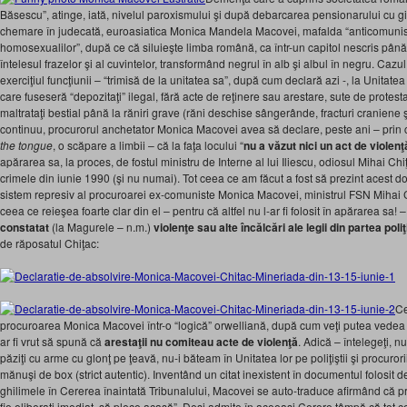
Băsescu”, atinge, iată, nivelul paroxismului şi după debarcarea pensionarului cu gi
chemare în judecată, euroasiatica Monica Mandela Macovei, mafalda “anticomunism
homosexualilor”, după ce că siluieşte limba română, ca într-un capitol nescris pân
întelesul frazelor şi al cuvintelor, transformând negrul în alb şi albul în negru. Cazu
exerciţiul funcţiunii – “trimisă de la unitatea sa”, după cum declară azi -, la Unita
care fuseseră “depozitaţi” ilegal, fără acte de reţinere sau arestare, sute de protestat
maltrataţi bestial până la răniri grave (răni deschise sângerânde, fracturi craniene 
continuu, procurorul anchetator Monica Macovei avea să declare, peste ani – pri
the tongue
, o scăpare a limbii – că la faţa locului “
nu a văzut nici un act de violenţ
apărarea sa, la proces, de fostul ministru de Interne al lui Iliescu, odiosul Mihai Ch
crimele din iunie 1990 (şi nu numai). Tot ceea ce am făcut a fost să prezint acest 
sistem represiv al procuroarei ex-comuniste Monica Macovei, ministrul FSN Mihai Ch
ceea ce reieşea foarte clar din el – pentru că altfel nu l-ar fi folosit în apărarea sa! 
constatat
(la Magurele – n.m.)
violenţe sau alte încălcări ale legii din partea poliţ
de răposatul Chiţac:
Ce
procuroarea Monica Macovei într-o “logică” orwelliană, după cum veţi putea vedea s
ar fi vrut să spună că
arestaţii nu comiteau acte de violenţă
. Adică – întelegeţi, nu
păziţi cu arme cu glonţ pe ţeavă, nu-i băteam în Unitatea lor pe poliţiştii şi procuro
mănuşi de box (strict autentic). Inventând un citat inexistent în documentul folosit d
ghilimele în Cererea înaintată Tribunalului, Macovei se auto-traduce afirmând că pra
fie eliberaţi imediat, să plece acasă”. Deşi admite în aceeaşi Cerere tâmpă că tot c