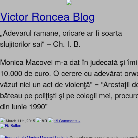
Victor Roncea Blog
„Adevarul ramane, oricare ar fi soarta
slujitorilor sai" – Gh. I. B.
Monica Macovei m-a dat în judecată şi îmi
10.000 de euro. O cerere cu adevărat orw
văzut nici un act de violenţă” = “Arestaţii 
băteau pe poliţişti şi pe colegii mei, procur
din iunie 1990”
March 11th, 2015
VR
19 Comments »
Demenţa care a cuprins societatea român