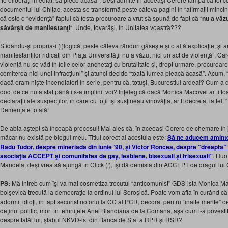
documentul lui Chiţac, acesta se transformă peste câteva pagini în “afirmaţii minci
că este o “evidenţă” faptul că fosta procuroare a vrut să spună de fapt că “
nu a văzu
săvârşit de manifestanţi
“. Unde, tovarăşi, în Unitatea voastră???
Sfidându-şi propria-i (i)logică, peste câteva rânduri găseşte şi o altă explicaţie, şi 
manifestanţilor ridicaţi din Piaţa Universităţii nu a văzut nici un act de violenţă”. 
violenţă nu se văd în foile celor anchetaţi cu brutalitate şi, drept urmare, procuroa
comiterea nici unei infracţiuni” şi atunci decide “toată lumea pleacă acasă”. Acum, 
dacă eram nişte incendiatori în serie, pentru că, totuşi, Bucurestiul ardea!? Cum a d
doct de ce nu a stat până i s-a împlinit voi? Înţeleg că dacă Monica Macovei ar fi f
declaraţii ale suspecţilor, în care cu toţii îşi susţineau vinovăţia, ar fi decretat la f
Demenţa e totală!
De abia aştept să înceapă procesul! Mai ales că, în aceeaşi Cerere de chemare în ju
măcar nu există pe blogul meu. Titlul corect al acestuia este:
Să ne aducem aminte
Radu Tudor, despre mineriada din iunie ’90, şi Victor Roncea, despre “dreapta”
asociaţia ACCEPT şi comunitatea de gay, lesbiene, bisexuali şi trisexuali”
. Huo
Mandela, deşi vrea să ajungă în Click (!), îşi dă demisia din ACCEPT de dragul lui
PS:
Mă întreb cum îşi va mai cosmetiza trecutul “anticomunist” GDS-ista Monica Ma
bolşevică trecută la democraţie la ordinul lui Soroşică. Poate vom afla în curând că ta
adormit idioţi, în fapt securist notoriu la CC al PCR, decorat pentru “înalte merite” 
deţinut politic, mort în temniţele Anei Blandiana de la Comana, aşa cum i-a povest
despre tatăl lui, ştabul NKVD-ist din Banca de Stat a RPR şi RSR?