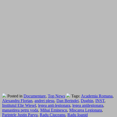
Posted in
Documentare
,
Top News
Tags:
Academia Romana
,
Alexandru Florian
,
andrei plesu
,
Dan Berindei
,
Dughin
,
INST
,
Institutul Elie Wiesel
,
legea anti-legionara
,
legea antilegionara
,
manastirea petru voda
,
Mihai Eminescu
,
Miscarea Legionara
,
Parintele Justin Parvu
,
Radu Ciuceanu
,
Radu Ioanid