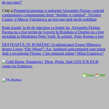
de ţara mea!”
Citiţi şi:
Pompierul-piroman şi antisemit Alexandru Florian contestă
condamnarea comunismului drept “ilegitim şi criminal”. Nichifor
Crainic şi Mircea Vulcănescu au fost mai mult decât reabilitaţi
Radu Ioanid, la fel de mincinos ca fratele lui, Alexandru Florian:
Pacepa nu a fost invitat de Guvern în România şi Dughin nu a fost
niciodată la Mănăstirea Petru Vodă. În schimb, Petre Roman a fost
DEȘTEAPTĂ-TE ROMÂNE! Academicianul Eugen Mihaescu
despre Legea “Elie Wiesel”: Azi, luptătorii anticomuniști sunt prima
țintă a tovarășului Florian. Cine urmează mâine? Mihai Eminescu?