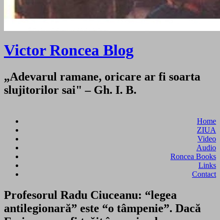
Victor Roncea Blog
„Adevarul ramane, oricare ar fi soarta
slujitorilor sai" – Gh. I. B.
Home
ZIUA
Video
Audio
Roncea Books
Links
Contact
Profesorul Radu Ciuceanu: “legea
antilegionară” este “o tâmpenie”. Dacă