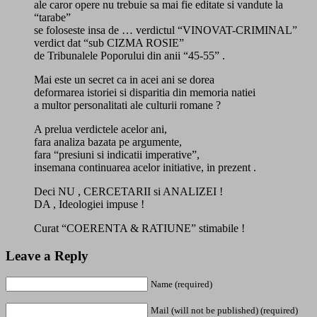
ale caror opere nu trebuie sa mai fie editate si vandute la
“tarabe”
se foloseste insa de … verdictul “VINOVAT-CRIMINAL”
verdict dat “sub CIZMA ROSIE”
de Tribunalele Poporului din anii “45-55” .
Mai este un secret ca in acei ani se dorea
deformarea istoriei si disparitia din memoria natiei
a multor personalitati ale culturii romane ?
A prelua verdictele acelor ani,
fara analiza bazata pe argumente,
fara “presiuni si indicatii imperative”,
insemana continuarea acelor initiative, in prezent .
Deci NU , CERCETARII si ANALIZEI !
DA , Ideologiei impuse !
Curat “COERENTA & RATIUNE” stimabile !
Leave a Reply
Name (required)
Mail (will not be published) (required)