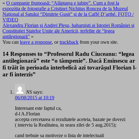
«
O campanie frumoasă: “Alăptarea e iubire”. Cum a fost la
expoziţia de fotografie a Cristinei Nichituş Roncea de la Muzeul
Naţional al Satului “Dimitrie Gusti” şi de la Caffé D’arthé. FOTO /
VIDEO
Alexandru Florian şi Andrei Pleşu, habarnişti ai Istoriei României şi
Constituţiei Statelor Unite ale Americii, terfelite de “legea
antilegionară”
»
You can
leave a response
, or
trackback
from your own site.
14 Responses to “Profesorul Radu Ciuceanu: “legea
antilegionară” este “o tâmpenie”. Dacă Eminescu ar
fi trăit în perioada interbelică azi tovarăşul Florian l-
ar fi interzis”
NS
says:
06/08/2015 at 10:19
Interesant este faptul ca,
d-l A.Florian
accepta cercetarea si rezultatele aceteia, bazate pe dovezi
( interviu la Realitatea, in seara zilei de 5 aug.2015);
cand trebuie sa motiveze o lista de intelectuali