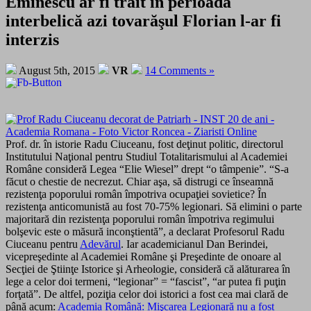
Eminescu ar fi trăit în perioada
interbelică azi tovarăşul Florian l-ar fi
interzis
August 5th, 2015
VR
14 Comments »
Prof. dr. în istorie Radu Ciuceanu, fost deţinut politic, directorul
Institutului Naţional pentru Studiul Totalitarismului al Academiei
Române consideră Legea “Elie Wiesel” drept “o tâmpenie”. “S-a
făcut o chestie de necrezut. Chiar aşa, să distrugi ce înseamnă
rezistenţa poporului român împotriva ocupaţiei sovietice? În
rezistenţa anticomunistă au fost 70-75% legionari. Să elimini o parte
majoritară din rezistenţa poporului român împotriva regimului
bolşevic este o măsură inconştientă”, a declarat Profesorul Radu
Ciuceanu pentru
Adevărul
. Iar academicianul Dan Berindei,
vicepreşedinte al Academiei Române şi
Preşedinte de onoare al
Secţiei de Ştiinţe Istorice şi Arheologie,
consideră că alăturarea în
lege a celor doi termeni, “legionar” = “fascist”, “ar putea fi puţin
forţată”. De altfel, poziţia celor doi istorici a fost cea mai clară de
până acum:
Academia Română: Mişcarea Legionară nu a fost