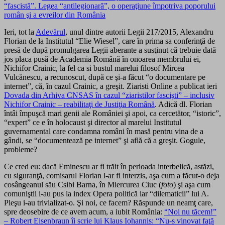
“fascistă”. Legea “antilegionară”, o operaţiune împotriva poporului
român şi a evreilor din România
Ieri, tot la
Adevărul
, unul dintre autorii Legii 217/2015, Alexandru
Florian de la Institutul “Elie Wiesel”, care în prima sa conferinţă de
presă de după promulgarea Legii aberante a susţinut că trebuie dată
jos placa pusă de Academia Română în onoarea membrului ei,
Nichifor Crainic, la fel ca si bustul marelui filosof Mircea
Vulcănescu, a recunoscut, după ce şi-a făcut “o documentare pe
internet”, că, în cazul Crainic, a greşit. Ziaristi Online a publicat ieri
Dovada din Arhiva CNSAS în cazul “ziaristilor fascişti” – inclusiv
Nichifor Crainic – reabilitaţi de Justiţia Română
. Adică dl. Florian
întâi împuşcă mari genii ale României şi apoi, ca cercetător, “istoric”,
“expert” ce e în holocaust şi director al marelui Institutul
guvernamental care condamna români în masă pentru vina de a
gândi, se “documentează pe internet” şi află că a greşit. Gogule,
probleme?
Ce cred eu: dacă Eminescu ar fi trăit în perioada interbelică, astăzi,
cu siguranţă, comisarul Florian l-ar fi interzis, aşa cum a făcut-o deja
cosângeanul său Csibi Barna, în Miercurea Ciuc (
foto
) şi aşa cum
comuniştii i-au pus la index Opera politică iar “dilematicii” lui A.
Pleşu i-au trivializat-o. Şi noi, ce facem? Răspunde un neamţ care,
spre deosebire de ce avem acum, a iubit România:
“Noi nu tăcem!”
– Robert Eisenbraun îi scrie lui Klaus Iohannis: “Nu-s vinovat faţă